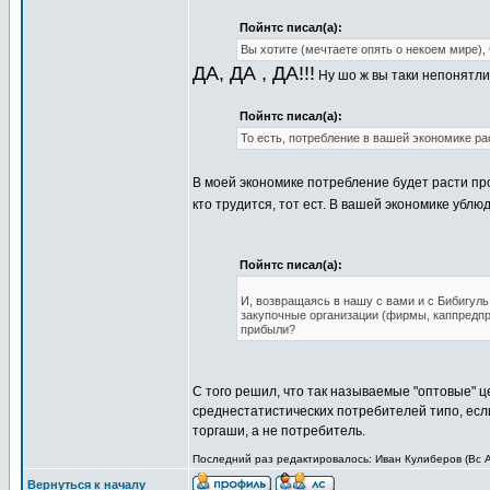
Пойнтс писал(а):
Вы хотите (мечтаете опять о некоем мире),
ДА, ДА , ДА!!!
Ну шо ж вы таки непонятл
Пойнтс писал(а):
То есть, потребление в вашей экономике ра
В моей экономике потребление будет расти пр
кто трудится, тот ест. В вашей экономике ублюд
Пойнтс писал(а):
И, возвращаясь в нашу с вами и с Бибигуль 
закупочные организации (фирмы, каппредпри
прибыли?
С того решил, что так называемые "оптовые" 
среднестатистических потребителей типо, если
торгаши, а не потребитель.
Последний раз редактировалось: Иван Кулиберов (Вс Ап
Вернуться к началу