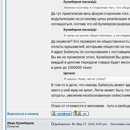
Кулиберов писал(а):
Именно поэтому я сторонник того, что общ
Да тут практически весь форум сторонник того,
индульгенцию на установку цены реализации 
соглашаться, потому что ей Кулиберов разреш
Кулиберов писал(а):
И цены на рынке общественные, а не индив
Да неужели? Кто проверял их общественность? Е
оплаты куршавелей, которыми общество не по
А вдруг Бибигуль по согласованию с поставщи
Вы же не проверяли этого, Кулиберов! Вы довол
каждый в цепочке передачи товара будет вноси
в цене до 1000000 тенге.
Цитата:
Я нашел. Кому легче стало?
В том-то и дело, что никому. Бибигуль может 
никто у ней муку не купит. Легче может быть т
затраты, увеличив необоснованную себестоим
_________________
Отказ от стоимости в экономике - путь к свобод
Вернуться к началу
Иван Кулиберов
Добавлено: Вс Мар 27, 2011 6:05 pm
Заголовок соо
Политик