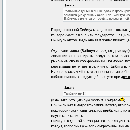
Цитата:
Розничные цены на рынке должна формирова
организация должна у себя. Тов. Бибигуль в
Бибигуль является оптовой, а не розничной.
В предложенной Бибигуль задаче нет никаких
контора (частная она или государственная, ил
Бибигуль
оптом.
Ведь она вам прямо пишет: цен
Один капиталист (Бибигуль) продает другому (
Закупщик согласен брать продукт оптом по ука
рыночным своим соображениям. Возможно, потом
реализации не пугает, в отличие от Бибигуль. Т
Ничего со своим убытком от превышения себест
себестоимость в следующий раз, уже при
други
Цитата:
Прибыли нет!!!
(извините, что цитирую мелким шрифтом
)
Прибыли нет в макроэкономике, потому что при
некоторой части капиталистов прибыль на их 
идут в капиталисты.
Бибигуль в данной операции потерпела убыток 
кредит, восполнив убыток и сыграть ва-банк н