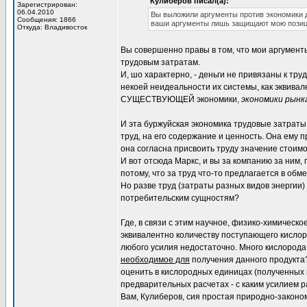
Кулиберов писал(а):
Зарегистрирован:
06.04.2010
Вы выложили аргументы против экономики д
Сообщения: 1866
ваши аргументы лишь защищают мою позиц
Откуда: Владивосток
Вы совершенно правы в том, что мои аргумент
трудовым затратам.
И, шо характерно, - деньги не привязаны к тр
некоей неидеальности их системы, как эквивал
СУЩЕСТВУЮЩЕЙ экономики,
экономики рынк
И эта буржуйская экономика трудовые затраты в
труд, на его содержание и ценность. Она ему п
она согласна присвоить труду значение стоимо
И вот отсюда Маркс, и вы за компанию за ним, 
потому, что за труд что-то предлагается в обме
Но разве труд (затраты разных видов энергии
потребительским сущностям?
Где, в связи с этим научное, физико-химическо
эквивалентно количеству поступающего кислород
любого усилия недостаточно. Много кислорода 
необходимое для
получения данного продукта?
оценить в кислородных единицах (полученных в 
предварительных расчетах - с каким усилием р
Вам, Кулиберов, сия простая природно-законом