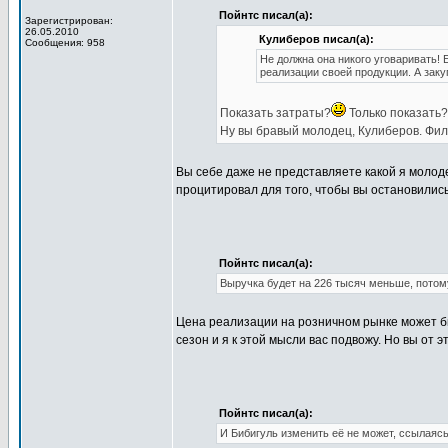
Пойнтс писал(а):
Зарегистрирован:
26.05.2010
Кулиберов писал(а):
Сообщения: 958
Не должна она никого уговаривать! 
реализации своей продукции. А заку
Показать затраты?
Только показать?.
Ну вы бравый молодец, Кулиберов. Фил
Вы себе даже не представляете какой я молод
процитировал для того, чтобы вы остановились
Пойнтс писал(а):
Выручка будет на 226 тысяч меньше, потом
Цена реализации на розничном рынке может б
сезон и я к этой мысли вас подвожу. Но вы от 
Пойнтс писал(а):
И Бибигуль изменить её не может, ссылаяс