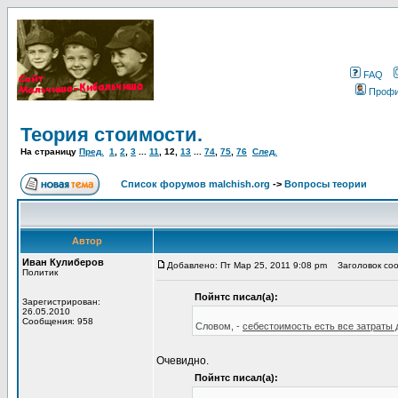
FAQ
Проф
Теория стоимости.
На страницу
Пред.
1
,
2
,
3
...
11
,
12
,
13
...
74
,
75
,
76
След.
Список форумов malchish.org
->
Вопросы теории
Автор
Иван Кулиберов
Добавлено: Пт Мар 25, 2011 9:08 pm
Заголовок соо
Политик
Пойнтс писал(а):
Зарегистрирован:
26.05.2010
Сообщения: 958
Словом, -
себестоимость есть все затраты 
Очевидно.
Пойнтс писал(а):