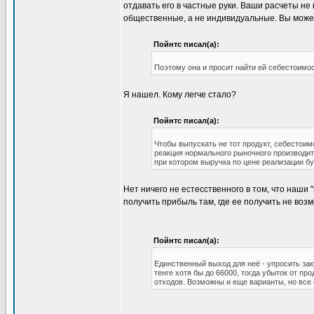
отдавать его в частные руки. Ваши расчеты не
общественные, а не индивидуальные. Вы может
Пойнтс писал(а):
Поэтому она и просит найти ей себестоимос
Я нашел. Кому легче стало?
Пойнтс писал(а):
Чтобы выпускать не тот продукт, себестоим
реакция нормального рыночного производите
при котором выручка по цене реализации буд
Нет ничего не естесственного в том, что наши
получить прибыль там, где ее получить не воз
Пойнтс писал(а):
Единственный выход для неё - упросить зак
тенге хотя бы до 66000, тогда убыток от пр
отходов. Возможны и еще варианты, но все 