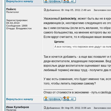
Вернуться к началу
Пойнтс
Добавлено: Вт Апр 05, 2011 2:49 am
Заголовок соо
Политолог
Уважаемый
justsociety
, может быть вы не в кур
Зарегистрирован:
иждивенцев (и, неотвратимо следующего из это
06.04.2010
Сообщения: 1866
вы с ним согласны (если есть желание, то обра
Откуда: Владивосток
самого большинства, на мнение которого вы х
Если вдруг считаете, то я обращаю ваше внима
Цитата:
А все потому, что пирожок мне дадут за пол
Так и хочется добавить - а еще вас похвалят и
дяди-воспитатели, владеющие пирожками. Ведь в
взрослые дяди воспитатели оценивают ваш тру
любимый термин) им ваш труд - получите два пи
У вас есть сомнения, что будет именно так, е
того, чтобы лепить пирожки самому?
_________________
Отказ от стоимости в экономике - путь к свобод
Вернуться к началу
Иван Кулиберов
Добавлено: Вт Апр 05, 2011 3:06 am
Заголовок соо
Политик