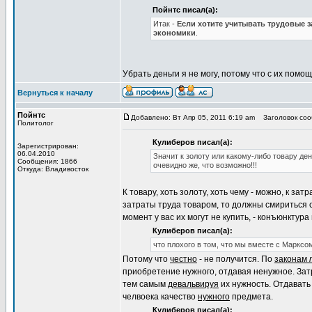
Пойнтс писал(а):
Итак -
Если хотите учитывать трудовые з
экономики
.
Убрать деньги я не могу, потому что с их пом
Вернуться к началу
Пойнтс
Добавлено: Вт Апр 05, 2011 6:19 am
Заголовок соо
Политолог
Кулиберов писал(а):
Зарегистрирован:
06.04.2010
Значит к золоту или какому-либо товару де
Сообщения: 1866
очевидно же, что возможно!!!
Откуда: Владивосток
К товару, хоть золоту, хоть чему - можно, к за
затраты труда товаром, то должны смириться с 
момент у вас их могут не купить, - конъюнктура
Кулиберов писал(а):
что плохого в том, что мы вместе с Маркс
Потому что
честно
- не получится. По
законам
приобретение нужного, отдавая ненужное. Зат
тем самым
девальвируя
их нужность. Отдавать 
челвоека качество
нужного
предмета.
Кулиберов писал(а):