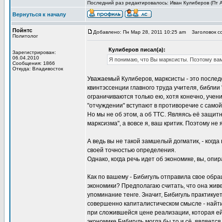
Последний раз редактировалось: Иван Кулиберов (Пт Ап
Вернуться к началу
Пойнтс
Добавлено: Пн Мар 28, 2011 10:25 am
Заголовок с
Политолог
Кулиберов писал(а):
Зарегистрирован:
06.04.2010
Я понимаю, что Вы марксисты. Поэтому вам
Сообщения: 1866
Откуда: Владивосток
Уважаемый Кулиберов, марксисты - это послед
квинтэссенции главного труда учителя, библии 
ограничиваются только ею, хотя конечно, учен
"отчуждении" вступают в противоречие с само
Но мы не об этом, а об ТТС. Являясь её защит
марксизма", а вовсе я, ваш критик. Поэтому н
А ведь вы не такой замшелый догматик, - когда
своей точностью определения.
Однако, когда речь идет об экономике, вы, опир
Как по вашему - Бибигуль отправила свое обр
экономики? Предполагаю считать, что она живе
упоминание тенге. Значит, Бибигуль практикуе
совершенно капиталистическом смысле - найти 
при сложившейся цене реализации, которая ей 
экономике Бибигуль могла бы то и сё, является