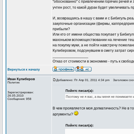
"обоснованно" с привлеченим горячих речей и 
учтен рост, то какой дурак будет увеличивать 
И, возвращаясь в нашу с вами и с Бибигуль реа
закупочные организации (фирмы, каппредприяти
прибыли?
Или кто от имени общества покупает у Бибигул
махоньком вспомоществовании на лечение тещи
на покупку муки, а не пойти навстречу пожел
Кулиберовом, подсунувшем в смету затрат си
_________________
Отказ от стоимости в экономике - путь к свобод
Вернуться к началу
Иван Кулиберов
Добавлено: Пт Апр 01, 2011 4:34 pm
Заголовок соо
Политик
Пойнтс писал(а):
Зарегистрирован:
26.05.2010
Поэтому не я вас, а вы меня не понимаете
Сообщения: 958
В чем проявляется моя догматичность? Не в то
аргументы?
Пойнтс писал(а):