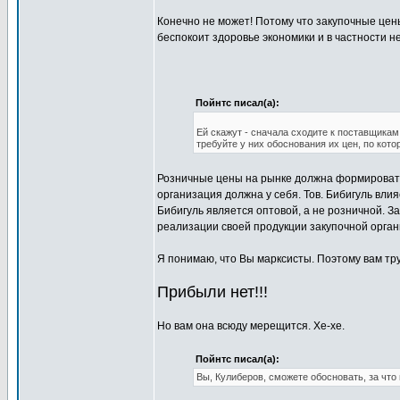
Конечно не может! Потому что закупочные цен
беспокоит здоровье экономики и в частности н
Пойнтс писал(а):
Ей скажут - сначала сходите к поставщикам
требуйте у них обоснования их цен, по кот
Розничные цены на рынке должна формировать
организация должна у себя. Тов. Бибигуль влия
Бибигуль является оптовой, а не розничной. З
реализации своей продукции закупочной органи
Я понимаю, что Вы марксисты. Поэтому вам тр
Прибыли нет!!!
Но вам она всюду мерещится. Хе-хе.
Пойнтс писал(а):
Вы, Кулиберов, сможете обосновать, за что