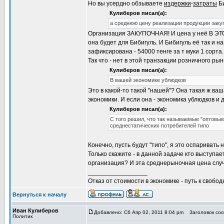
Но вы усердно обзываете
издержки
-
затраты
Би
Кулиберов писал(а):
а среднюю цену реализации продукции закуп
Организация ЗАКУПОЧНАЯ! И цена у неё В ЭТ
она будет для Бибигуль. И Бибигуль её так и 
зафиксирована - 54000 тенге за т муки 1 сорта.
Так что - нет в этой транзакции розничного ры
Кулиберов писал(а):
В вашей экономике ублюдков
Это в какой-то такой "нашей"? Она такая ж ваш
экономики. И если она - экономика ублюдков и д
Кулиберов писал(а):
С того решил, что так называемые "оптовы
среднестатических потребителей типо
Конечно, пусть будут "типо", я это оспаривать 
Только скажите - в данной задаче кто выступ
организация? И эта среднерыночная цена случ
_________________
Отказ от стоимости в экономике - путь к свобод
Вернуться к началу
Иван Кулиберов
Добавлено: Сб Апр 02, 2011 8:04 pm
Заголовок соо
Политик