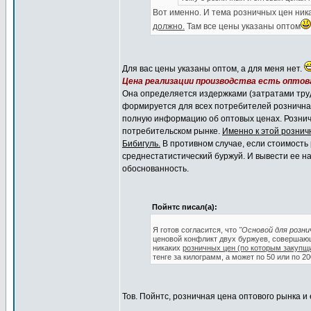
Вот именно. И тема розничных цен ник
должно.
Там все цены указаны оптом
Для вас цены указаны оптом, а для меня нет.
Цена реализации производства есть оптова
Она определяется издержками (затратами труд
формируется для всех потребителей розничная
полную информацию об оптовых ценах. Рознич
потребительском рынке.
Именно к этой рознич
Бибигуль.
В противном случае, если стоимость 
среднестатистический буржуй. И вывести ее на
обоснованность.
Пойнтс писал(а):
Я готов согласится, что
"Основой для розни
ценовой конфликт двух буржуев, совершающи
никаких
розничных цен (по которым закупщ
тенге за килограмм, а может по 50 или по 2
Тов. Пойнтс, розничная цена оптового рынка и