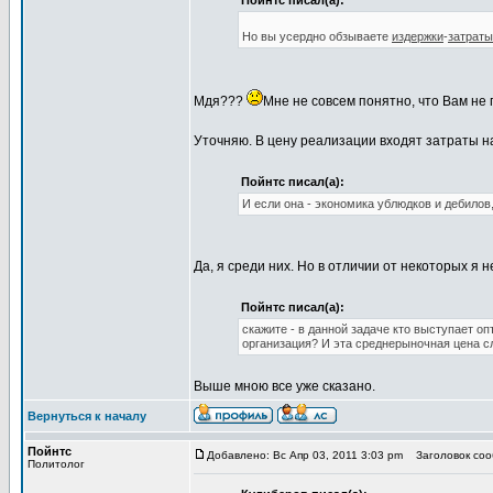
Пойнтс писал(а):
Но вы усердно обзываете
издержки
-
затраты
Мдя???
Мне не совсем понятно, что Вам не 
Уточняю. В цену реализации входят затраты н
Пойнтс писал(а):
И если она - экономика ублюдков и дебилов,
Да, я среди них. Но в отличии от некоторых я
Пойнтс писал(а):
скажите - в данной задаче кто выступает о
организация? И эта среднерыночная цена сл
Выше мною все уже сказано.
Вернуться к началу
Пойнтс
Добавлено: Вс Апр 03, 2011 3:03 pm
Заголовок соо
Политолог