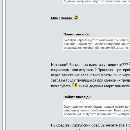
Однако, когда речь идет об экономике, вы, 
Мне смешно.
Пойнтс писал(а):
Бибигуль практикует в экономике рыночной
смысле - найти путь любого рядового капит
реализации, которая ей никоим образом не 
Нет слов!!! Вы меня за идиота тут держите???
сокращают свои издержки? Практика - критери
через занижение заработной платы, либо чер
затраты труда трудящихся при оценке их труда
пожалуйста.
Иначе дедушка Маркс вам пока
Пойнтс писал(а):
Закупщик согласен брать продукт оптом по 
рыночным своим соображениям. Возможно, п
реализации не пугает, в отличие от Бибигуль
Ну бред же, буржуйский бред Вы несете тов. По