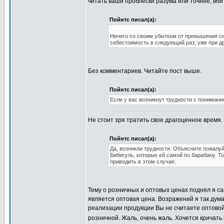
читать ваши проблески разума или точнее, вб
Пойнтс писал(а):
Ничего со своим убытком от превышения се
себестоимость в следующий раз, уже при
д
Без комментариев. Читайте пост выше.
Пойнтс писал(а):
Если у вас возникнут трудности с понимани
Не стоит зря тратить свое драгоценное время
Пойнтс писал(а):
Да, возникли трудности. Объясните пожалуй
Бибигуль, которые ей самой по барабану. Т
приводить в этом случае.
Тему о розничных и оптовых ценах поднял я са
является оптовая цена. Возражений я так дум
реализации продукции Вы не считаете оптовой
розничной. Жаль, очень жаль. Хочется кричать 