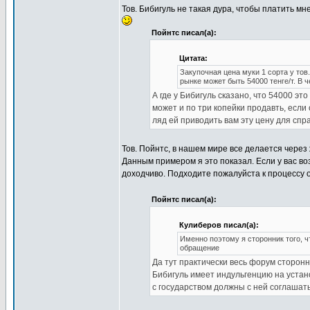
Тов. Бибигуль не такая дура, чтобы платить мн
Пойнтс писал(а):
Цитата:
Закупочная цена муки 1 сорта у тов
рынке может быть 54000 тенге/т. В 
А где у Бибигуль сказано, что 54000 э
может и по три копейки продавть, если
ляд ей приводить вам эту цену для спр
Тов. Пойнтс, в нашем мире все делается через
Данным примером я это показал. Если у вас во
доходчиво. Подходите пожалуйста к процессу 
Пойнтс писал(а):
Кулиберов писал(а):
Именно поэтому я сторонник того, 
обращение
Да тут практически весь форум сторонни
Бибигуль имеет индульгенцию на устан
с государством должны с ней соглашат