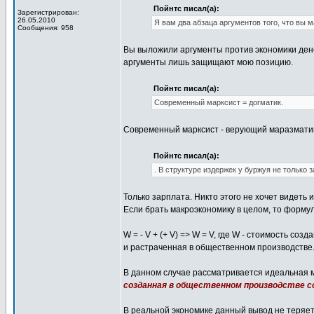
Пойнтс писал(а):
Зарегистрирован:
26.05.2010
Я вам два абзаца аргументов того, что вы м
Сообщения: 958
Вы выложили аргументы против экономики дене
аргументы лишь защищают мою позицию.
Пойнтс писал(а):
Современный марксист = догматик.
Современный марксист - верующий маразматик,
Пойнтс писал(а):
. В структуре издержек у буржуя не только з
Только зарплата. Никто этого не хочет видеть и
Если брать макроэкономику в целом, то формул
W = - V + (+ V) => W = V, где W - стоимость с
и растраченная в общественном производстве
В данном случае рассматривается идеальная мо
созданная в общественном производстве 
В реальной экономике данный вывод не теряет