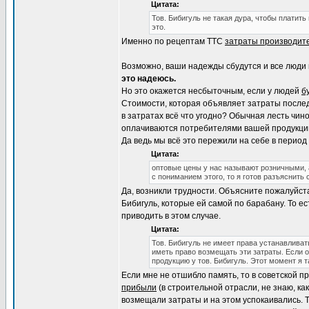
Цитата:
Тов. Бибигуль не такая дура, чтобы платить
это.
Именно по рецептам ТТС
затраты производит
Возможно, ваши надежды сбудутся и все люди 
это надеюсь.
Но это окажется несбыточным, если у людей
б
Стоимости, которая объявляет затраты после
в затратах всё что угодно? Обычная лесть чин
оплачиваются потребителями вашей продукции.
Да ведь мы всё это пережили на себе в перио
Цитата:
оптовые цены у нас называют розничными, 
с пониманием этого, то я готов разъяснить
Да, возникли трудности. Объясните пожалуйст
Бибигуль, которые ей самой по барабану. То е
приводить в этом случае.
Цитата:
Тов. Бибигуль не имеет права устанавливат
иметь право возмещать эти затраты. Если о
продукцию у тов. Бибигуль. Этот момент я т
Если мне не отшибло память, то в советской п
прибыли
(в строительной отрасли, не знаю, как
возмещали затраты и на этом успокаивались. Т