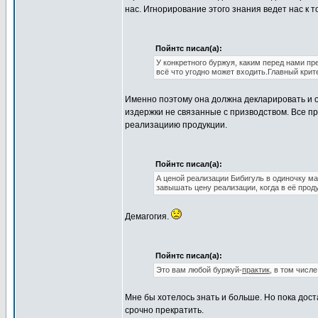
нас. Игнорирование этого знания ведет нас к 
Пойнтс писал(а):
У конкретного буржуя, каким перед нами пр
всё что угодно может входить.Главный крит
Именно поэтому она должна декларировать и о
издержки не связанные с призводством. Все 
реализациию продукции.
Пойнтс писал(а):
А ценой реализации Бибигуль в одиночку ма
завышать цену реализации, когда в её прод
Демагогия.
Пойнтс писал(а):
Это вам любой буржуй-
практик
, в том числ
Мне бы хотелось знать и больше. Но пока дост
срочно прекратить.