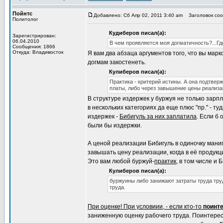
Пойнтс
Добавлено: Сб Апр 02, 2011 3:40 am
Заголовок соо
Политолог
Кудиберов писал(а):
Зарегистрирован:
06.04.2010
В чем проявляется моя догматичность?...Г
Сообщения: 1866
Откуда: Владивосток
Я вам два абзаца аргументов того, что вы мар
догмам закостенеть.
Кулиберов писал(а):
Практика - критерий истины. А она подтвер
платы, либо через завышение цены реализа
В структуре издержек у буржуя не только зарп
в нескольких категориях да еще плюс "пр." - т
издержек -
Бибигуль за них заплатила
. Если б
были бы издержки.
А ценой реализации Бибигуль в одиночку манип
завышать цену реализации, когда в её продукц
Это вам любой буржуй-
практик
, в том числе и 
Кулиберов писал(а):
буржуины либо занижают затраты труда тру
труда.
При оценке! При условиии, - если кто-то
поинт
заниженную оценку рабочего труда. Поинтерес