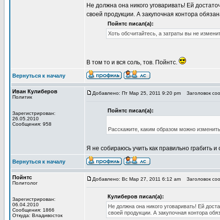
Не должна она никого уговаривать! Ей достато
своей продукции. А закупочная контора обязана
Пойнтс писал(а):
Хоть обсчитайтесь, а затраты вы не измени
В том то и вся соль, тов. Пойнтс.
Вернуться к началу
Иван Кулиберов
Добавлено: Пт Мар 25, 2011 9:20 pm
Заголовок соо
Политик
Пойнтс писал(а):
Зарегистрирован:
26.05.2010
Сообщения: 958
Расскажите, каким образом можно изменить 
Я не собираюсь учить как правильно грабить и 
Вернуться к началу
Пойнтс
Добавлено: Вс Мар 27, 2011 6:12 am
Заголовок соо
Политолог
Кулиберов писал(а):
Зарегистрирован:
06.04.2010
Не должна она никого уговаривать! Ей дост
Сообщения: 1866
своей продукции. А закупочная контора обяз
Откуда: Владивосток