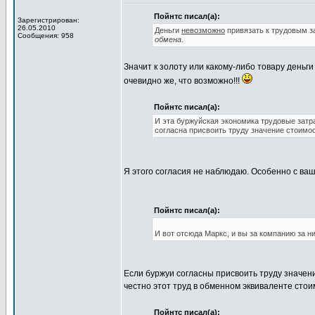
Пойнтс писал(а):
Зарегистрирован:
26.05.2010
Деньги
невозможно
привязать к трудовым 
Сообщения: 958
обмена
.
Значит к золоту или какому-либо товару деньг
очевидно же, что возможно!!!
Пойнтс писал(а):
И эта буржуйская экономика трудовые затра
согласна присвоить труду значение стоимос
Я этого согласия не наблюдаю. Особенно с ва
Пойнтс писал(а):
И вот отсюда Маркс, и вы за компанию за ни
Если буржуи согласны присвоить труду значени
честно этот труд в обменном эквиваленте стоим
Пойнтс писал(а):