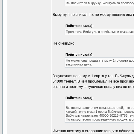
Вы посчитали выручку Бибигуль за произве
Выручку я не считал, т.к. по моему мнению он
Пойнтс писал(а):
Пролетела Бибигуль с прибылью и оказалас
Не очевидно.
Пойнтс писал(а):
Не может она продавать муку 1 го сорта дор
закупочная цена.
Закупочная цена муки 1 сорта у тов. Бибигуль
54000 тенге/т. В чем проблема? Не все произв
разная и поэтому закупочная цена у них не мо
Пойнтс писал(а):
Вы своим рассчетом показываете ей, что се
каждой тонне
муки 1 сорта Бибигуль пролета
Бибигуль наваривает 40000-30215=9785 тенг
Но на круг всего произведенного продукта он
Именно поэтому я сторонник того, что общест