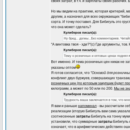
своих затрат, в т.ч. и зарплаты своих рабочих
Но мы видим на практике, которая критерий, ма
другим, а назначил для всех окружающих "бибиг
сорта. И точку поставил. Для Бибигуль это грус
что она может сделать?
Кулиберов писал(а):
Ну бред... догмы...Без комментариев. Читай
"А винтовка твоя - хде?"(с) Где аргументы, то
Кулиберов писал(а):
Тему о розничных и оптовых ценах поднял я
Вот именно. И тема розничных цен никак не з
указаны оптом
Я готов согласится, что
"Основой для розничны
конфликт двух буржуев, совершающих транзакци
розничных цен (по которым закупщик будет пр
килограмм, а может по 50 или по 200.
Мы не зна
Кулиберов писал(а):
Трудность ваша заключается в том, что мн
Я вам и раньше
напоминал
- вы рассчитали се
реализации (кторую Бибигуль вам сама указала
соотнесенные
затраты
Бибигуль на тонну муки
установили, что суммарные
затраты
Бибигуль 
означает, что в арифметических действиях оши