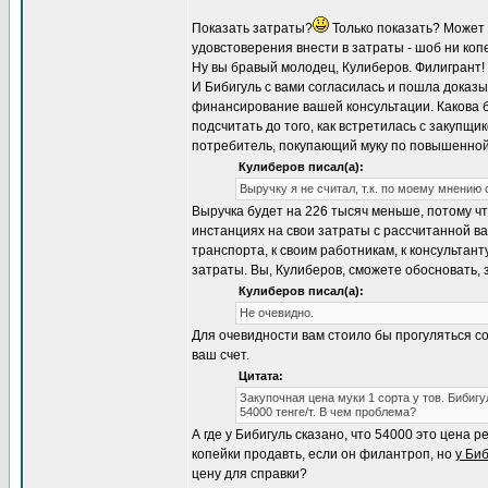
Показать затраты?
Только показать? Может
удовстоверения внести в затраты - шоб ни коп
Ну вы бравый молодец, Кулиберов. Филигрант!
И Бибигуль с вами согласилась и пошла доказыв
финансирование вашей консультации. Какова б
подсчитать до того, как встретилась с закупщ
потребитель, покупающий муку по повышенной 
Кулиберов писал(а):
Выручку я не считал, т.к. по моему мнению
Выручка будет на 226 тысяч меньше, потому чт
инстанциях на свои затраты с рассчитанной ва
транспорта, к своим работникам, к консультан
затраты. Вы, Кулиберов, сможете обосновать, 
Кулиберов писал(а):
Не очевидно.
Для очевидности вам стоило бы прогуляться со
ваш счет.
Цитата:
Закупочная цена муки 1 сорта у тов. Бибиг
54000 тенге/т. В чем проблема?
А где у Бибигуль сказано, что 54000 это цена
копейки продавть, если он филантроп, но
у Биб
цену для справки?