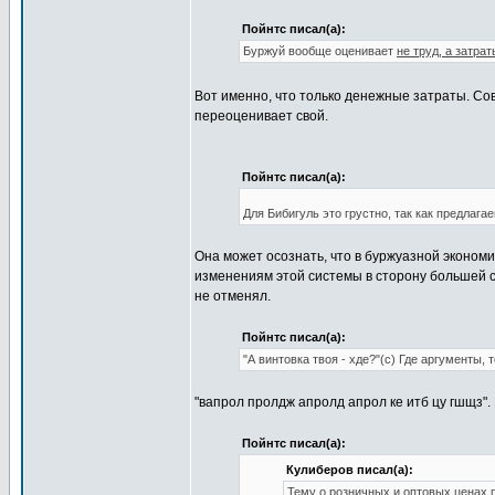
Пойнтс писал(а):
Буржуй вообще оценивает
не труд, а затрат
Вот именно, что только денежные затраты. Сов
переоценивает свой.
Пойнтс писал(а):
Для Бибигуль это грустно, так как предлагае
Она может осознать, что в буржуазной экономи
изменениям этой системы в сторону большей с
не отменял.
Пойнтс писал(а):
"А винтовка твоя - хде?"(с) Где аргументы
"вапрол пролдж апролд апрол ке итб цу гшщз".
Пойнтс писал(а):
Кулиберов писал(а):
Тему о розничных и оптовых ценах 