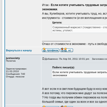
Итак -
Если хотите учитывать трудовые затра
экономики
.
А вы, Кулиберов, хотите учитывать труд, но, в
инструмента - стоимости (и ея воплощения в 
Цитата:
Современный марксист (тождественно - сто
истины, утопист.
_________________
Отказ от стоимости в экономике - путь к свобод
Вернуться к началу
justsociety
Добавлено: Пн Апр 04, 2011 10:01 pm
Заголовок со
Политик
Пойнтс писал(а):
Зарегистрирован:
21.03.2010
Если хотите учитывать трудовые затраты
Сообщения: 740
экономики
Откуда: moscow
А вот если я в светлом будущем буду в носу ко
А все потому, что пирожок мне дадут за полезн
? Но тогда мы получим обмен пирожков на поле
большой семье, где один за всех и все за одно