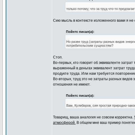
только потому, что за труд что-то предлагае
Сию мысль в контексте изложенного вами я не 
Пойнтс писал(а):
Но разве труд (затраты разных видов энер
потребительским сущностям?
Стоп.
Во-первых, кто говорит об эквиваленте затрат
выраженный в деньгах эквивалент затрат труд
продукте труда. Или нам требуется повторен
Во-вторых, труд это не затраты разных видов э
отношения не имеют.
Пойнтс писал(а):
Вам, Кулиберов, сия простая природно-зако
Товарищ, ваша аналогия не совсем корректна.
атмосферой.
В общем мне ваш пример понятен.