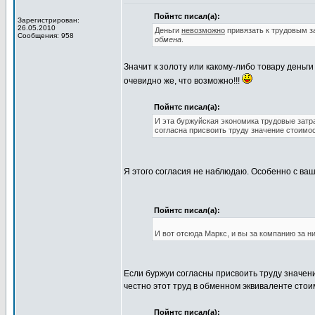
Пойнтс писал(а):
Зарегистрирован:
26.05.2010
Деньги
невозможно
привязать к трудовым 
Сообщения: 958
обмена
.
Значит к золоту или какому-либо товару деньг
очевидно же, что возможно!!!
Пойнтс писал(а):
И эта буржуйская экономика трудовые затра
согласна присвоить труду значение стоимос
Я этого согласия не наблюдаю. Особенно с ва
Пойнтс писал(а):
И вот отсюда Маркс, и вы за компанию за ни
Если буржуи согласны присвоить труду значени
честно этот труд в обменном эквиваленте стоим
Пойнтс писал(а):