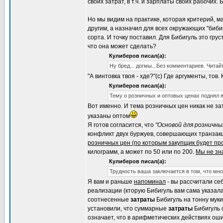
своих затрат, в т.ч. и зарплаты своих рабочих
Но мы видим на практике, которая критерий, ма
другим, а назначил для всех окружающих "бибиг
сорта. И точку поставил. Для Бибигуль это грус
что она может сделать?
Кулиберов писал(а):
Ну бред... догмы...Без комментариев. Читай
"А винтовка твоя - хде?"(с) Где аргументы, то
Кулиберов писал(а):
Тему о розничных и оптовых ценах поднял я
Вот именно. И тема розничных цен никак не з
указаны оптом
Я готов согласится, что
"Основой для розничны
конфликт двух буржуев, совершающих транзакци
розничных цен (по которым закупщик будет пр
килограмм, а может по 50 или по 200.
Мы не зна
Кулиберов писал(а):
Трудность ваша заключается в том, что мн
Я вам и раньше
напоминал
- вы рассчитали се
реализации (кторую Бибигуль вам сама указала
соотнесенные
затраты
Бибигуль на тонну муки
установили, что суммарные
затраты
Бибигуль 
означает, что в арифметических действиях оши