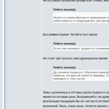
читать ваши проблески разума или точнее, вб
Пойнтс писал(а):
Ничего со своим убытком от превышения се
себестоимость в следующий раз, уже при
д
Без комментариев. Читайте пост выше.
Пойнтс писал(а):
Если у вас возникнут трудности с понимани
Не стоит зря тратить свое драгоценное время
Пойнтс писал(а):
Да, возникли трудности. Объясните пожалуй
Бибигуль, которые ей самой по барабану. Т
приводить в этом случае.
Тему о розничных и оптовых ценах поднял я са
является оптовая цена. Возражений я так дум
реализации продукции Вы не считаете оптовой
розничной. Жаль, очень жаль. Хочется кричать 