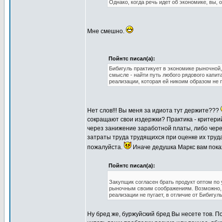
Однако, когда речь идет об экономике, вы, 
Мне смешно.
Пойнтс писал(а):
Бибигуль практикует в экономике рыночной
смысле - найти путь любого рядового капит
реализации, которая ей никоим образом не 
Нет слов!!! Вы меня за идиота тут держите???
сокращают свои издержки? Практика - критери
через занижение заработной платы, либо чер
затраты труда трудящихся при оценке их труда
пожалуйста.
Иначе дедушка Маркс вам пока
Пойнтс писал(а):
Закупщик согласен брать продукт оптом по 
рыночным своим соображениям. Возможно, п
реализации не пугает, в отличие от Бибигуль
Ну бред же, буржуйский бред Вы несете тов. По