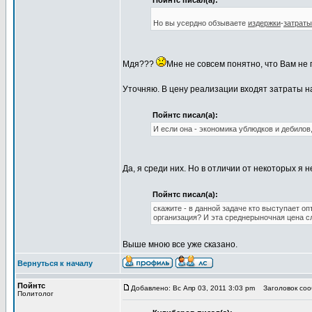
Пойнтс писал(а):
Но вы усердно обзываете
издержки
-
затраты
Мдя???
Мне не совсем понятно, что Вам не 
Уточняю. В цену реализации входят затраты н
Пойнтс писал(а):
И если она - экономика ублюдков и дебилов,
Да, я среди них. Но в отличии от некоторых я
Пойнтс писал(а):
скажите - в данной задаче кто выступает о
организация? И эта среднерыночная цена сл
Выше мною все уже сказано.
Вернуться к началу
Пойнтс
Добавлено: Вс Апр 03, 2011 3:03 pm
Заголовок соо
Политолог