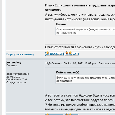
Итак -
Если хотите учитывать трудовые затра
экономики
.
А вы, Кулиберов, хотите учитывать труд, но, в
инструмента - стоимости (и ея воплощения в 
Цитата:
Современный марксист (тождественно - сто
истины, утопист.
_________________
Отказ от стоимости в экономике - путь к свобод
Вернуться к началу
justsociety
Добавлено: Пн Апр 04, 2011 10:01 pm
Заголовок со
Политик
Пойнтс писал(а):
Зарегистрирован:
21.03.2010
Если хотите учитывать трудовые затраты
Сообщения: 740
экономики
Откуда: moscow
А вот если я в светлом будущем буду в носу ко
А все потому, что пирожок мне дадут за полезн
? Но тогда мы получим обмен пирожков на поле
большой семье, где один за всех и все за одно