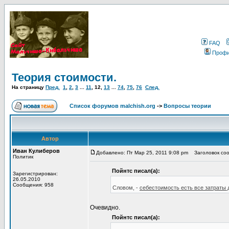
FAQ
Проф
Теория стоимости.
На страницу
Пред.
1
,
2
,
3
...
11
,
12
,
13
...
74
,
75
,
76
След.
Список форумов malchish.org
->
Вопросы теории
Автор
Иван Кулиберов
Добавлено: Пт Мар 25, 2011 9:08 pm
Заголовок соо
Политик
Пойнтс писал(а):
Зарегистрирован:
26.05.2010
Сообщения: 958
Словом, -
себестоимость есть все затраты 
Очевидно.
Пойнтс писал(а):