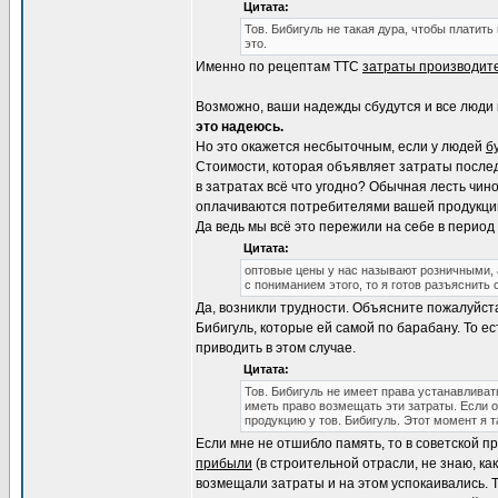
Цитата:
Тов. Бибигуль не такая дура, чтобы платить
это.
Именно по рецептам ТТС
затраты производит
Возможно, ваши надежды сбудутся и все люди 
это надеюсь.
Но это окажется несбыточным, если у людей
б
Стоимости, которая объявляет затраты после
в затратах всё что угодно? Обычная лесть чин
оплачиваются потребителями вашей продукции.
Да ведь мы всё это пережили на себе в перио
Цитата:
оптовые цены у нас называют розничными, 
с пониманием этого, то я готов разъяснить
Да, возникли трудности. Объясните пожалуйст
Бибигуль, которые ей самой по барабану. То е
приводить в этом случае.
Цитата:
Тов. Бибигуль не имеет права устанавливат
иметь право возмещать эти затраты. Если о
продукцию у тов. Бибигуль. Этот момент я т
Если мне не отшибло память, то в советской п
прибыли
(в строительной отрасли, не знаю, как
возмещали затраты и на этом успокаивались. Т