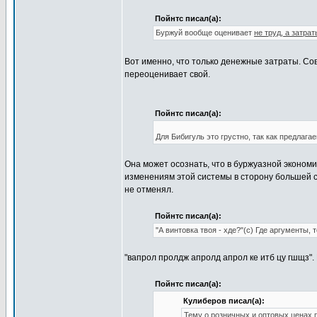
Пойнтс писал(а):
Буржуй вообще оценивает
не труд, а затрат
Вот именно, что только денежные затраты. Сов
переоценивает свой.
Пойнтс писал(а):
Для Бибигуль это грустно, так как предлагае
Она может осознать, что в буржуазной экономи
изменениям этой системы в сторону большей с
не отменял.
Пойнтс писал(а):
"А винтовка твоя - хде?"(с) Где аргументы
"вапрол пролдж апролд апрол ке итб цу гшщз".
Пойнтс писал(а):
Кулиберов писал(а):
Тему о розничных и оптовых ценах 