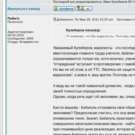
Последний раз редактировалось: Иван Кулиберов (Пт Ап
Вернуться к началу
Пойнтс
Добавлено: Пн Мар 28, 2011 10:25 am
Заголовок с
Политолог
Кулиберов писал(а):
Зарегистрирован:
06.04.2010
Я понимаю, что Вы марксисты. Поэтому вам
Сообщения: 1866
Откуда: Владивосток
Уважаемый Кулиберов, марксисты - это послед
квинтэссенции главного труда учителя, библии 
ограничиваются только ею, хотя конечно, учен
"отчуждении" вступают в противоречие с само
Но мы не об этом, а об ТТС. Являясь её защит
марксизма", а вовсе я, ваш критик. Поэтому н
А ведь вы не такой замшелый догматик, - когда
своей точностью определения.
Однако, когда речь идет об экономике, вы, опир
Как по вашему - Бибигуль отправила свое обр
экономики? Предполагаю считать, что она живе
упоминание тенге. Значит, Бибигуль практикуе
совершенно капиталистическом смысле - найти 
при сложившейся цене реализации, которая ей 
экономике Бибигуль могла бы то и сё, является