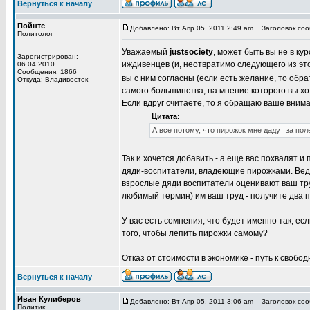
Вернуться к началу
Пойнтс
Добавлено: Вт Апр 05, 2011 2:49 am
Заголовок соо
Политолог
Уважаемый
justsociety
, может быть вы не в кур
Зарегистрирован:
иждивенцев (и, неотвратимо следующего из это
06.04.2010
Сообщения: 1866
вы с ним согласны (если есть желание, то обра
Откуда: Владивосток
самого большинства, на мнение которого вы х
Если вдруг считаете, то я обращаю ваше внима
Цитата:
А все потому, что пирожок мне дадут за пол
Так и хочется добавить - а еще вас похвалят и
дяди-воспитатели, владеющие пирожками. Ведь в
взрослые дяди воспитатели оценивают ваш тру
любимый термин) им ваш труд - получите два пи
У вас есть сомнения, что будет именно так, е
того, чтобы лепить пирожки самому?
_________________
Отказ от стоимости в экономике - путь к свобод
Вернуться к началу
Иван Кулиберов
Добавлено: Вт Апр 05, 2011 3:06 am
Заголовок соо
Политик