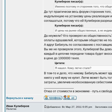
Кулиберов писал(а):
Именно поэтому я сторонник того, что общ
Да тут практически весь форум сторонник того,
индульгенцию на установку цены реализации 
соглашаться, потому что ей Кулиберов разреш
Кулиберов писал(а):
И цены на рынке общественные, а не индив
Да неужели? Кто проверял их общественность? Е
оплаты куршавелей, которыми общество не по
А вдруг Бибигуль по согласованию с поставщи
Вы же не проверяли этого, Кулиберов! Вы довол
каждый в цепочке передачи товара будет вноси
в цене до 1000000 тенге.
Цитата:
Я нашел. Кому легче стало?
В том-то и дело, что никому. Бибигуль может 
никто у ней муку не купит. Легче может быть т
затраты, увеличив необоснованную себестоим
_________________
Отказ от стоимости в экономике - путь к свобод
Вернуться к началу
Иван Кулиберов
Добавлено: Вс Мар 27, 2011 6:05 pm
Заголовок соо
Политик