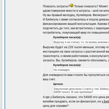
Показать затраты?
Только показать? Может
удовстоверения внести в затраты - шоб ни коп
Ну вы бравый молодец, Кулиберов. Филигрант!
И Бибигуль с вами согласилась и пошла доказыв
финансирование вашей консультации. Какова б
подсчитать до того, как встретилась с закупщ
потребитель, покупающий муку по повышенной 
Кулиберов писал(а):
Выручку я не считал, т.к. по моему мнению
Выручка будет на 226 тысяч меньше, потому чт
инстанциях на свои затраты с рассчитанной ва
транспорта, к своим работникам, к консультан
затраты. Вы, Кулиберов, сможете обосновать, 
Кулиберов писал(а):
Не очевидно.
Для очевидности вам стоило бы прогуляться со
ваш счет.
Цитата:
Закупочная цена муки 1 сорта у тов. Бибиг
54000 тенге/т. В чем проблема?
А где у Бибигуль сказано, что 54000 это цена
копейки продавть, если он филантроп, но
у Биб
цену для справки?