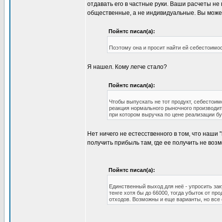
отдавать его в частные руки. Ваши расчеты не
общественные, а не индивидуальные. Вы может
Пойнтс писал(а):
Поэтому она и просит найти ей себестоимос
Я нашел. Кому легче стало?
Пойнтс писал(а):
Чтобы выпускать не тот продукт, себестоим
реакция нормального рыночного производите
при котором выручка по цене реализации буд
Нет ничего не естесственного в том, что наши
получить прибыль там, где ее получить не воз
Пойнтс писал(а):
Единственный выход для неё - упросить зак
тенге хотя бы до 66000, тогда убыток от пр
отходов. Возможны и еще варианты, но все 