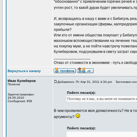
"обоснованно" с привлеченим горячих речей и 
учтен рост, то какой дурак будет увеличивать 
И, возвращаясь в нашу с вами и с Бибигуль реа
закупочные организации (фирмы, каппредприяти
прибыли?
Или кто от имени общества покупает у Бибигул
махоньком вспомоществовании на лечение тещи
на покупку муки, а не пойти навстречу пожел
Кулиберовом, подсунувшем в смету затрат си
_________________
Отказ от стоимости в экономике - путь к свобод
Вернуться к началу
Иван Кулиберов
Добавлено: Пт Апр 01, 2011 4:34 pm
Заголовок соо
Политик
Пойнтс писал(а):
Зарегистрирован:
26.05.2010
Поэтому не я вас, а вы меня не понимаете
Сообщения: 958
В чем проявляется моя догматичность? Не в то
аргументы?
Пойнтс писал(а):