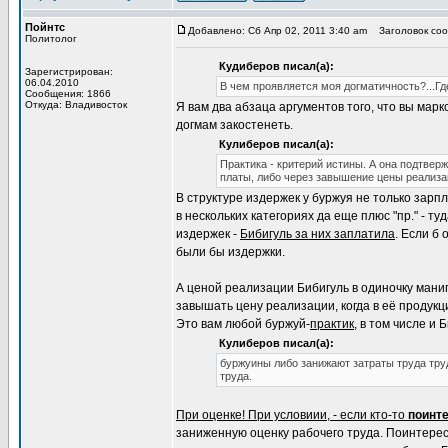
Пойнтс
Добавлено: Сб Апр 02, 2011 3:40 am
Заголовок соо
Политолог
Кудиберов писал(а):
Зарегистрирован:
06.04.2010
В чем проявляется моя догматичность?...Г
Сообщения: 1866
Откуда: Владивосток
Я вам два абзаца аргументов того, что вы мар
догмам закостенеть.
Кулиберов писал(а):
Практика - критерий истины. А она подтвер
платы, либо через завышение цены реализа
В структуре издержек у буржуя не только зарп
в нескольких категориях да еще плюс "пр." - т
издержек -
Бибигуль за них заплатила
. Если б
были бы издержки.
А ценой реализации Бибигуль в одиночку манип
завышать цену реализации, когда в её продукц
Это вам любой буржуй-
практик
, в том числе и 
Кулиберов писал(а):
буржуины либо занижают затраты труда тру
труда.
При оценке! При условиии, - если кто-то
поинт
заниженную оценку рабочего труда. Поинтерес