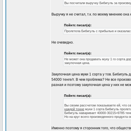
Вы посчитали выручку Бибигуль за произве
Выручку я не считал, т.к. по моему мнению он
Пойнтс писал(а):
Пролетела Бибигуль с прибылью и оказалас
Не очевидно.
Пойнтс писал(а):
Не может она продавать муку 1 го сорта дор
закупочная цена.
Закупочная цена муки 1 сорта у тов. Бибигуль
54000 тенге/т. В чем проблема? Не все произв
разная и поэтому закупочная цена у них не мо
Пойнтс писал(а):
Вы своим рассчетом показываете ей, что се
каждой тонне
муки 1 сорта Бибигуль пролета
Бибигуль наваривает 40000-30215=9785 тенг
Но на круг всего произведенного продукта он
Именно поэтому я сторонник того, что общест