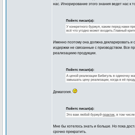
нас. Игнорирование этого знания ведет нас к 
Пойнтс писал(а):
У конкретного буржуя, каким перед нами пр
всё что угодно может входить.Главный крит
Именно поэтому она должна декларировать и о
издержки не связанные с призводством. Все 
реализациию продукции.
Пойнтс писал(а):
А ценой реализации Бибигуль в одиночку ма
завышать цену реализации, когда в её прод
Демагогия.
Пойнтс писал(а):
Это вам любой буржуй-
практик
, в том числ
Мне бы хотелось знать и больше. Но пока дост
срочно прекратить.