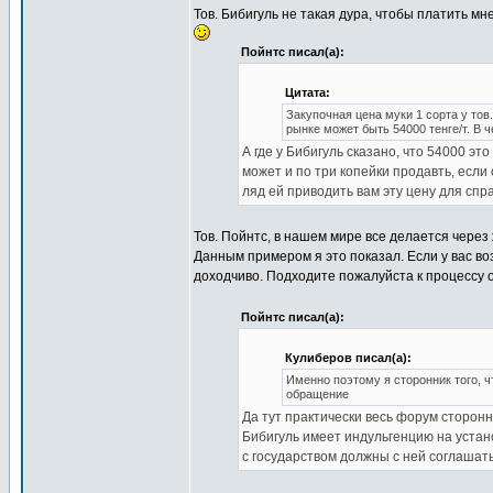
Тов. Бибигуль не такая дура, чтобы платить мн
Пойнтс писал(а):
Цитата:
Закупочная цена муки 1 сорта у тов
рынке может быть 54000 тенге/т. В 
А где у Бибигуль сказано, что 54000 э
может и по три копейки продавть, если
ляд ей приводить вам эту цену для спр
Тов. Пойнтс, в нашем мире все делается через
Данным примером я это показал. Если у вас во
доходчиво. Подходите пожалуйста к процессу 
Пойнтс писал(а):
Кулиберов писал(а):
Именно поэтому я сторонник того, 
обращение
Да тут практически весь форум сторонни
Бибигуль имеет индульгенцию на устан
с государством должны с ней соглашат