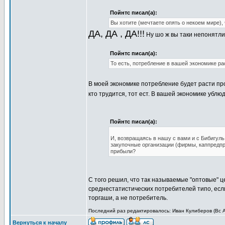
Пойнтс писал(а):
Вы хотите (мечтаете опять о некоем мире),
ДА, ДА , ДА!!!
Ну шо ж вы таки непонятл
Пойнтс писал(а):
То есть, потребление в вашей экономике ра
В моей экономике потребление будет расти пр
кто трудится, тот ест. В вашей экономике ублюд
Пойнтс писал(а):
И, возвращаясь в нашу с вами и с Бибигуль 
закупочные организации (фирмы, каппредпри
прибыли?
С того решил, что так называемые "оптовые" 
среднестатистических потребителей типо, если
торгаши, а не потребитель.
Последний раз редактировалось: Иван Кулиберов (Вс Ап
Вернуться к началу