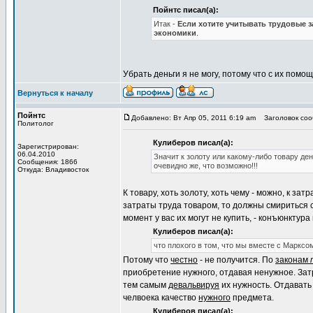
Пойнтс писал(а):
Итак -
Если хотите учитывать трудовые з
экономики
.
Убрать деньги я не могу, потому что с их пом
Вернуться к началу
Пойнтс
Добавлено: Вт Апр 05, 2011 6:19 am
Заголовок соо
Политолог
Кулиберов писал(а):
Зарегистрирован:
06.04.2010
Значит к золоту или какому-либо товару де
Сообщения: 1866
очевидно же, что возможно!!!
Откуда: Владивосток
К товару, хоть золоту, хоть чему - можно, к за
затраты труда товаром, то должны смириться с 
момент у вас их могут не купить, - конъюнктура
Кулиберов писал(а):
что плохого в том, что мы вместе с Маркс
Потому что
честно
- не получится. По
законам
приобретение нужного, отдавая ненужное. Зат
тем самым
девальвируя
их нужность. Отдавать 
челвоека качество
нужного
предмета.
Кулиберов писал(а):