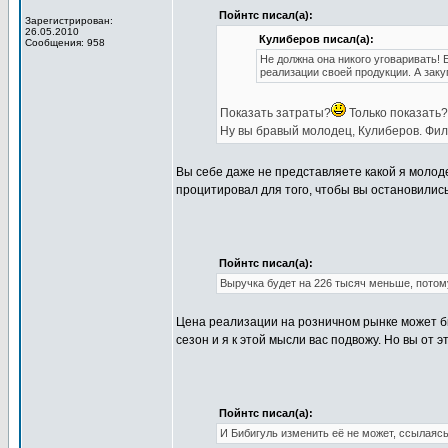
Пойнтс писал(а):
Зарегистрирован:
26.05.2010
Кулиберов писал(а):
Сообщения: 958
Не должна она никого уговаривать! 
реализации своей продукции. А заку
Показать затраты?
Только показать?.
Ну вы бравый молодец, Кулиберов. Фил
Вы себе даже не представляете какой я молод
процитировал для того, чтобы вы остановились
Пойнтс писал(а):
Выручка будет на 226 тысяч меньше, потом
Цена реализации на розничном рынке может б
сезон и я к этой мысли вас подвожу. Но вы от 
Пойнтс писал(а):
И Бибигуль изменить её не может, ссылаяс