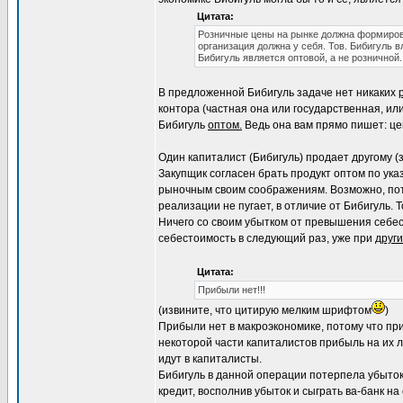
Цитата:
Розничные цены на рынке должна формирова
организация должна у себя. Тов. Бибигуль в
Бибигуль является оптовой, а не розничной.
В предложенной Бибигуль задаче нет никаких
контора (частная она или государственная, ил
Бибигуль
оптом.
Ведь она вам прямо пишет: цен
Один капиталист (Бибигуль) продает другому (
Закупщик согласен брать продукт оптом по ука
рыночным своим соображениям. Возможно, потом
реализации не пугает, в отличие от Бибигуль. Т
Ничего со своим убытком от превышения себест
себестоимость в следующий раз, уже при
други
Цитата:
Прибыли нет!!!
(извините, что цитирую мелким шрифтом
)
Прибыли нет в макроэкономике, потому что при
некоторой части капиталистов прибыль на их 
идут в капиталисты.
Бибигуль в данной операции потерпела убыток 
кредит, восполнив убыток и сыграть ва-банк н