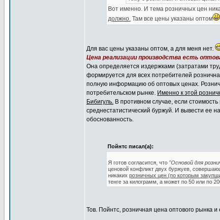
Вот именно. И тема розничных цен ник
должно.
Там все цены указаны оптом
Для вас цены указаны оптом, а для меня нет.
Цена реализации производства есть оптова
Она определяется издержками (затратами труд
формируется для всех потребителей розничная
полную информацию об оптовых ценах. Рознич
потребительском рынке.
Именно к этой рознич
Бибигуль.
В противном случае, если стоимость 
среднестатистический буржуй. И вывести ее на
обоснованность.
Пойнтс писал(а):
Я готов согласится, что
"Основой для розни
ценовой конфликт двух буржуев, совершающи
никаких
розничных цен (по которым закупщ
тенге за килограмм, а может по 50 или по 2
Тов. Пойнтс, розничная цена оптового рынка и