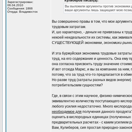
Кулиберов писал(а):
Зарегистрирован:
06.04.2010
Вы выложили аргументы против экономики д
Сообщения: 1866
ваши аргументы лишь защищают мою позиц
Откуда: Владивосток
Вы совершенно правы в том, что мои аргумент
трудовым затратам.
И, шо характерно, - деньги не привязаны к тр
некоей неидеальности их системы, как эквивал
СУЩЕСТВУЮЩЕЙ экономики,
экономики рынк
И эта буржуйская экономика трудовые затраты в
труд, на его содержание и ценность. Она ему п
она согласна присвоить труду значение стоимо
И вот отсюда Маркс, и вы за компанию за ним, 
потому, что за труд что-то предлагается в обме
Но разве труд (затраты разных видов энергии
потребительским сущностям?
Где, в связи с этим научное, физико-химическо
эквивалентно количеству поступающего кислород
любого усилия недостаточно. Много кислорода 
необходимое для
получения данного продукта?
оценить в кислородных единицах (полученных в 
предварительных расчетах - с каким усилием р
Вам, Кулиберов, сия простая природно-законом