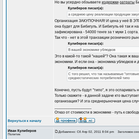
Но вы усердно обзываете
издержки
-
затраты
Би
Кулиберов писал(а):
а среднюю цену реализации продукции закуп
Организация ЗАКУПОЧНАЯ! И цена у неё В ЭТ
она будет для Бибигуль. И Бибигуль её так и 
зафиксирована - 54000 тенге за т муки 1 сорта.
Так что - нет в этой транзакции розничного ры
Кулиберов писал(а):
В вашей экономике ублюдков
Это в какой-то такой "нашей"? Она такая ж ваш
экономики. И если она - экономика ублюдков и д
Кулиберов писал(а):
С того решил, что так называемые "оптовы
среднестатических потребителей типо
Конечно, пусть будут "типо", я это оспаривать 
Только скажите - в данной задаче кто выступ
организация? И эта среднерыночная цена случ
_________________
Отказ от стоимости в экономике - путь к свобод
Вернуться к началу
Иван Кулиберов
Добавлено: Сб Апр 02, 2011 8:04 pm
Заголовок соо
Политик