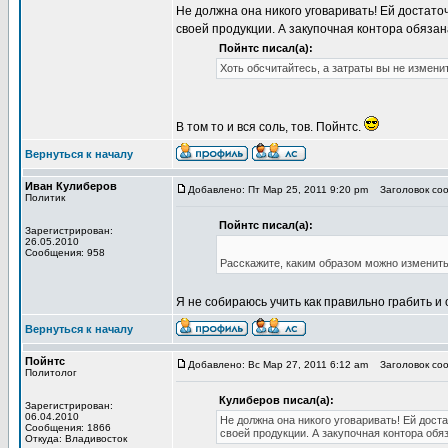
Не должна она никого уговаривать! Ей достато
своей продукции. А закупочная контора обязана
Пойнтс писал(а):
Хоть обсчитайтесь, а затраты вы не измени
В том то и вся соль, тов. Пойнтс.
Вернуться к началу
Иван Кулиберов
Добавлено: Пт Мар 25, 2011 9:20 pm
Заголовок соо
Политик
Пойнтс писал(а):
Зарегистрирован:
26.05.2010
Сообщения: 958
Расскажите, каким образом можно изменить 
Я не собираюсь учить как правильно грабить и 
Вернуться к началу
Пойнтс
Добавлено: Вс Мар 27, 2011 6:12 am
Заголовок соо
Политолог
Кулиберов писал(а):
Зарегистрирован:
06.04.2010
Не должна она никого уговаривать! Ей дост
Сообщения: 1866
своей продукции. А закупочная контора обяз
Откуда: Владивосток