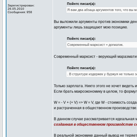
Пойнтс писал(а):
Зарегистрирован:
26.05.2010
Я вам два абзаца аргументов того, что вы м
Сообщения: 958
Вы выложили аргументы против экономики дене
аргументы лишь защищают мою позицию.
Пойнтс писал(а):
Современный марксист = догматик.
Современный марксист - верующий маразматик,
Пойнтс писал(а):
. В структуре издержек у буржуя не только з
Только зарплата. Никто этого не хочет видеть и
Если брать макроэкономику в целом, то формул
W = - V + (+ V) => W = V, где W - стоимость с
и растраченная в общественном производстве
В данном случае рассматривается идеальная мо
созданная в общественном производстве 
В реальной экономике данный вывод не теряет