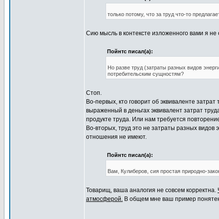
только потому, что за труд что-то предлагае
Сию мысль в контексте изложенного вами я не 
Пойнтс писал(а):
Но разве труд (затраты разных видов энер
потребительским сущностям?
Стоп.
Во-первых, кто говорит об эквиваленте затрат
выраженный в деньгах эквивалент затрат труд
продукте труда. Или нам требуется повторен
Во-вторых, труд это не затраты разных видов э
отношения не имеют.
Пойнтс писал(а):
Вам, Кулиберов, сия простая природно-зако
Товарищ, ваша аналогия не совсем корректна.
атмосферой.
В общем мне ваш пример понятен.