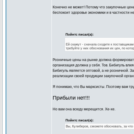
Конечно не может! Потому что закупочные цен
беспокоит здоровье экономики и в частности н
Пойнтс писал(а):
Ей скажут - сначала сходите к поставщикам
требуйте у них обоснования их цен, по кот
Розничные цены на рынке должна формировать
организация должна у себя. Тов. Бибигуль влия
Бибигуль является оптовой, а не розничной. З
реализации своей продукции закупочной органи
Я понимаю, что Вы марксисты. Поэтому вам тр
Прибыли нет!!!
Но вам она всюду мерещится. Хе-хе.
Пойнтс писал(а):
Вы, Кулиберов, сможете обосновать, за что