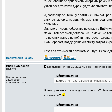
"обоснованно" с привлеченим горячих речей и 
учтен рост, то какой дурак будет увеличивать 
И, возвращаясь в нашу с вами и с Бибигуль реа
закупочные организации (фирмы, каппредприяти
прибыли?
Или кто от имени общества покупает у Бибигул
махоньком вспомоществовании на лечение тещи
на покупку муки, а не пойти навстречу пожел
Кулиберовом, подсунувшем в смету затрат си
_________________
Отказ от стоимости в экономике - путь к свобод
Вернуться к началу
Иван Кулиберов
Добавлено: Пт Апр 01, 2011 4:34 pm
Заголовок соо
Политик
Пойнтс писал(а):
Зарегистрирован:
26.05.2010
Поэтому не я вас, а вы меня не понимаете
Сообщения: 958
В чем проявляется моя догматичность? Не в то
аргументы?
Пойнтс писал(а):