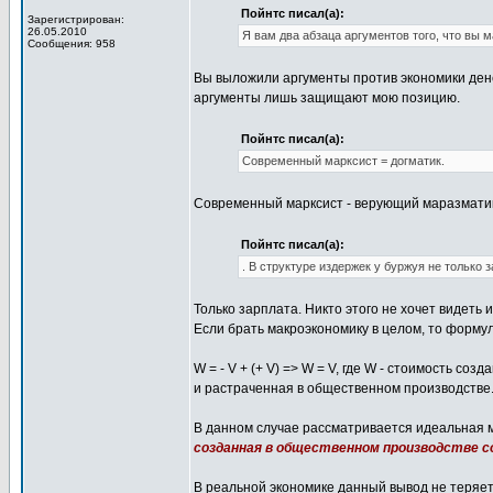
Пойнтс писал(а):
Зарегистрирован:
26.05.2010
Я вам два абзаца аргументов того, что вы м
Сообщения: 958
Вы выложили аргументы против экономики дене
аргументы лишь защищают мою позицию.
Пойнтс писал(а):
Современный марксист = догматик.
Современный марксист - верующий маразматик,
Пойнтс писал(а):
. В структуре издержек у буржуя не только з
Только зарплата. Никто этого не хочет видеть и
Если брать макроэкономику в целом, то формул
W = - V + (+ V) => W = V, где W - стоимость с
и растраченная в общественном производстве
В данном случае рассматривается идеальная мо
созданная в общественном производстве 
В реальной экономике данный вывод не теряет