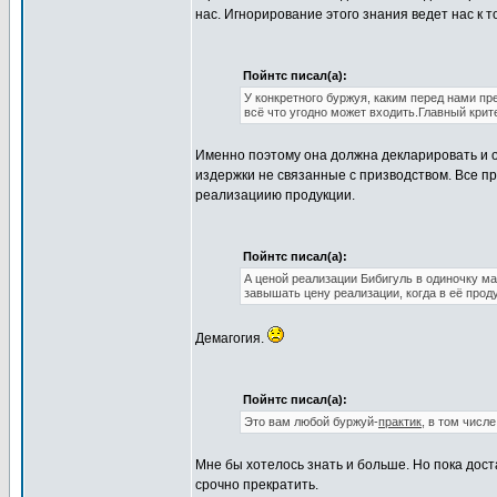
нас. Игнорирование этого знания ведет нас к 
Пойнтс писал(а):
У конкретного буржуя, каким перед нами пр
всё что угодно может входить.Главный крит
Именно поэтому она должна декларировать и о
издержки не связанные с призводством. Все 
реализациию продукции.
Пойнтс писал(а):
А ценой реализации Бибигуль в одиночку ма
завышать цену реализации, когда в её прод
Демагогия.
Пойнтс писал(а):
Это вам любой буржуй-
практик
, в том числ
Мне бы хотелось знать и больше. Но пока дост
срочно прекратить.