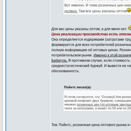
Вот именно. И тема розничных цен ник
должно.
Там все цены указаны оптом
Для вас цены указаны оптом, а для меня нет.
Цена реализации производства есть оптова
Она определяется издержками (затратами труд
формируется для всех потребителей розничная
полную информацию об оптовых ценах. Рознич
потребительском рынке.
Именно к этой рознич
Бибигуль.
В противном случае, если стоимость 
среднестатистический буржуй. И вывести ее на
обоснованность.
Пойнтс писал(а):
Я готов согласится, что
"Основой для розни
ценовой конфликт двух буржуев, совершающи
никаких
розничных цен (по которым закупщ
тенге за килограмм, а может по 50 или по 2
Тов. Пойнтс, розничная цена оптового рынка и