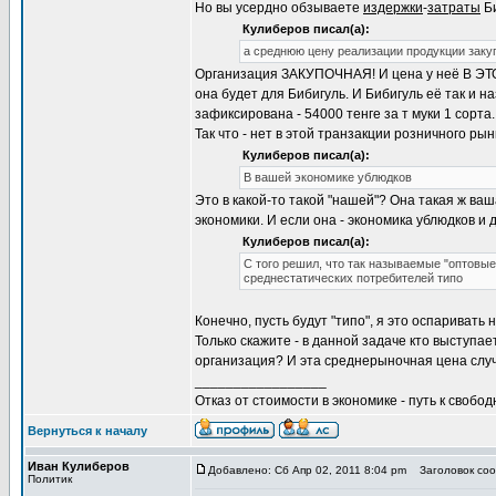
Но вы усердно обзываете
издержки
-
затраты
Би
Кулиберов писал(а):
а среднюю цену реализации продукции закуп
Организация ЗАКУПОЧНАЯ! И цена у неё В ЭТ
она будет для Бибигуль. И Бибигуль её так и 
зафиксирована - 54000 тенге за т муки 1 сорта.
Так что - нет в этой транзакции розничного ры
Кулиберов писал(а):
В вашей экономике ублюдков
Это в какой-то такой "нашей"? Она такая ж ваш
экономики. И если она - экономика ублюдков и д
Кулиберов писал(а):
С того решил, что так называемые "оптовы
среднестатических потребителей типо
Конечно, пусть будут "типо", я это оспаривать 
Только скажите - в данной задаче кто выступ
организация? И эта среднерыночная цена случ
_________________
Отказ от стоимости в экономике - путь к свобод
Вернуться к началу
Иван Кулиберов
Добавлено: Сб Апр 02, 2011 8:04 pm
Заголовок соо
Политик