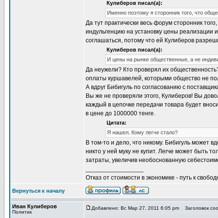
Кулиберов писал(а):
Именно поэтому я сторонник того, что общ
Да тут практически весь форум сторонник того,
индульгенцию на установку цены реализации 
соглашаться, потому что ей Кулиберов разреш
Кулиберов писал(а):
И цены на рынке общественные, а не индив
Да неужели? Кто проверял их общественность? Е
оплаты куршавелей, которыми общество не по
А вдруг Бибигуль по согласованию с поставщи
Вы же не проверяли этого, Кулиберов! Вы довол
каждый в цепочке передачи товара будет вноси
в цене до 1000000 тенге.
Цитата:
Я нашел. Кому легче стало?
В том-то и дело, что никому. Бибигуль может 
никто у ней муку не купит. Легче может быть т
затраты, увеличив необоснованную себестоим
_________________
Отказ от стоимости в экономике - путь к свобод
Вернуться к началу
Иван Кулиберов
Добавлено: Вс Мар 27, 2011 6:05 pm
Заголовок соо
Политик