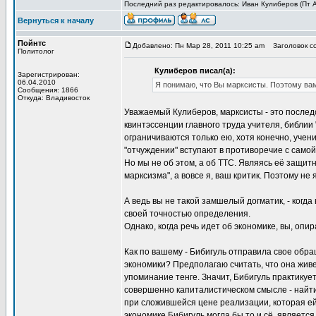
Последний раз редактировалось: Иван Кулиберов (Пт Ап
Вернуться к началу
Пойнтс
Добавлено: Пн Мар 28, 2011 10:25 am
Заголовок с
Политолог
Кулиберов писал(а):
Зарегистрирован:
06.04.2010
Я понимаю, что Вы марксисты. Поэтому вам
Сообщения: 1866
Откуда: Владивосток
Уважаемый Кулиберов, марксисты - это послед
квинтэссенции главного труда учителя, библии 
ограничиваются только ею, хотя конечно, учен
"отчуждении" вступают в противоречие с само
Но мы не об этом, а об ТТС. Являясь её защит
марксизма", а вовсе я, ваш критик. Поэтому н
А ведь вы не такой замшелый догматик, - когда
своей точностью определения.
Однако, когда речь идет об экономике, вы, опир
Как по вашему - Бибигуль отправила свое обр
экономики? Предполагаю считать, что она живе
упоминание тенге. Значит, Бибигуль практикуе
совершенно капиталистическом смысле - найти 
при сложившейся цене реализации, которая ей 
экономике Бибигуль могла бы то и сё, является