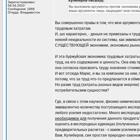
Кулиберов писал(а):
Зарегистрирован:
06.04.2010
Вы выложили аргументы против экономики д
Сообщения: 1866
ваши аргументы лишь защищают мою позиц
Откуда: Владивосток
Вы совершенно правы в том, что мои аргумент
трудовым затратам.
И, шо характерно, - деньги не привязаны к тр
некоей неидеальности их системы, как эквивал
СУЩЕСТВУЮЩЕЙ экономики,
экономики рынк
И эта буржуйская экономика трудовые затраты в
труд, на его содержание и ценность. Она ему п
она согласна присвоить труду значение стоимо
И вот отсюда Маркс, и вы за компанию за ним, 
потому, что за труд что-то предлагается в обме
Но разве труд (затраты разных видов энергии
потребительским сущностям?
Где, в связи с этим научное, физико-химическо
эквивалентно количеству поступающего кислород
любого усилия недостаточно. Много кислорода 
необходимое для
получения данного продукта?
оценить в кислородных единицах (полученных в 
предварительных расчетах - с каким усилием р
Вам, Кулиберов, сия простая природно-законом