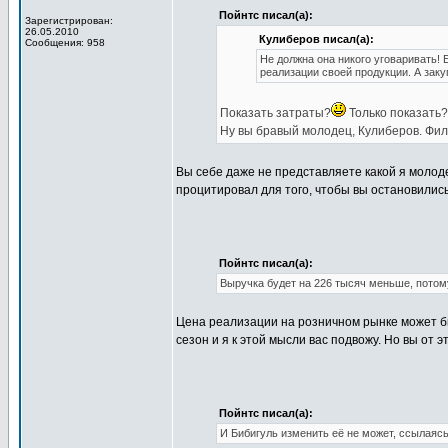
Пойнтс писал(а):
Зарегистрирован:
26.05.2010
Кулиберов писал(а):
Сообщения: 958
Не должна она никого уговаривать! 
реализации своей продукции. А заку
Показать затраты?
Только показать?.
Ну вы бравый молодец, Кулиберов. Фил
Вы себе даже не представляете какой я молод
процитировал для того, чтобы вы остановились
Пойнтс писал(а):
Выручка будет на 226 тысяч меньше, потом
Цена реализации на розничном рынке может б
сезон и я к этой мысли вас подвожу. Но вы от 
Пойнтс писал(а):
И Бибигуль изменить её не может, ссылаяс