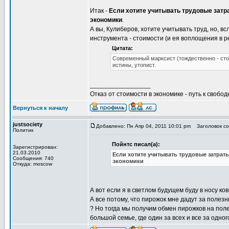
Итак -
Если хотите учитывать трудовые затра
экономики
.
А вы, Кулиберов, хотите учитывать труд, но, в
инструмента - стоимости (и ея воплощения в 
Цитата:
Современный марксист (тождественно - сто
истины, утопист.
_________________
Отказ от стоимости в экономике - путь к свобод
Вернуться к началу
justsociety
Добавлено: Пн Апр 04, 2011 10:01 pm
Заголовок со
Политик
Пойнтс писал(а):
Зарегистрирован:
21.03.2010
Если хотите учитывать трудовые затраты
Сообщения: 740
экономики
Откуда: moscow
А вот если я в светлом будущем буду в носу ко
А все потому, что пирожок мне дадут за полезн
? Но тогда мы получим обмен пирожков на поле
большой семье, где один за всех и все за одно