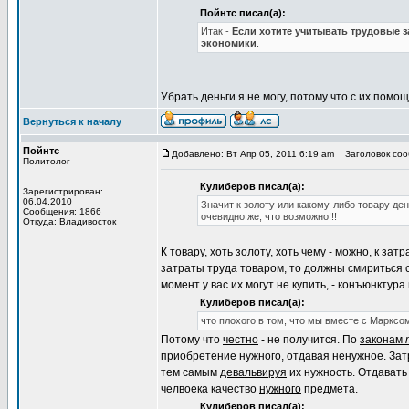
Пойнтс писал(а):
Итак -
Если хотите учитывать трудовые з
экономики
.
Убрать деньги я не могу, потому что с их пом
Вернуться к началу
Пойнтс
Добавлено: Вт Апр 05, 2011 6:19 am
Заголовок соо
Политолог
Кулиберов писал(а):
Зарегистрирован:
06.04.2010
Значит к золоту или какому-либо товару де
Сообщения: 1866
очевидно же, что возможно!!!
Откуда: Владивосток
К товару, хоть золоту, хоть чему - можно, к за
затраты труда товаром, то должны смириться с 
момент у вас их могут не купить, - конъюнктура
Кулиберов писал(а):
что плохого в том, что мы вместе с Маркс
Потому что
честно
- не получится. По
законам
приобретение нужного, отдавая ненужное. Зат
тем самым
девальвируя
их нужность. Отдавать 
челвоека качество
нужного
предмета.
Кулиберов писал(а):