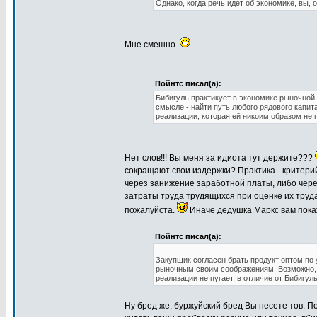
Однако, когда речь идет об экономике, вы, 
Мне смешно.
Пойнтс писал(а):
Бибигуль практикует в экономике рыночной
смысле - найти путь любого рядового капит
реализации, которая ей никоим образом не 
Нет слов!!! Вы меня за идиота тут держите???
сокращают свои издержки? Практика - критери
через занижение заработной платы, либо чер
затраты труда трудящихся при оценке их труда
пожалуйста.
Иначе дедушка Маркс вам пока
Пойнтс писал(а):
Закупщик согласен брать продукт оптом по 
рыночным своим соображениям. Возможно, п
реализации не пугает, в отличие от Бибигуль
Ну бред же, буржуйский бред Вы несете тов. По