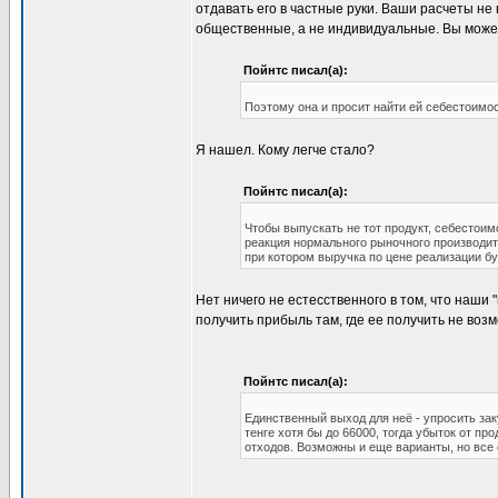
отдавать его в частные руки. Ваши расчеты не
общественные, а не индивидуальные. Вы может
Пойнтс писал(а):
Поэтому она и просит найти ей себестоимос
Я нашел. Кому легче стало?
Пойнтс писал(а):
Чтобы выпускать не тот продукт, себестоим
реакция нормального рыночного производите
при котором выручка по цене реализации буд
Нет ничего не естесственного в том, что наши
получить прибыль там, где ее получить не воз
Пойнтс писал(а):
Единственный выход для неё - упросить зак
тенге хотя бы до 66000, тогда убыток от пр
отходов. Возможны и еще варианты, но все 