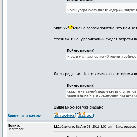
Пойнтс писал(а):
Но вы усердно обзываете
издержки
-
затраты
Мдя???
Мне не совсем понятно, что Вам не 
Уточняю. В цену реализации входят затраты н
Пойнтс писал(а):
И если она - экономика ублюдков и дебилов,
Да, я среди них. Но в отличии от некоторых я
Пойнтс писал(а):
скажите - в данной задаче кто выступает о
организация? И эта среднерыночная цена сл
Выше мною все уже сказано.
Вернуться к началу
Пойнтс
Добавлено: Вс Апр 03, 2011 3:03 pm
Заголовок соо
Политолог