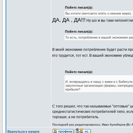
Пойнтс писал(а):
Вы хотите (мечтаете опять о некоем мире),
ДА, ДА , ДА!!!
Ну шо ж вы таки непонятл
Пойнтс писал(а):
То есть, потребление в вашей экономике ра
В моей экономике потребление будет расти пр
кто трудится, тот ест. В вашей экономике ублюд
Пойнтс писал(а):
И, возвращаясь в нашу с вами и с Бибигуль 
закупочные организации (фирмы, каппредпри
прибыли?
С того решил, что так называемые "оптовые" 
среднестатистических потребителей типо, если
торгаши, а не потребитель.
Последний раз редактировалось: Иван Кулиберов (Вс Ап
Вернуться к началу