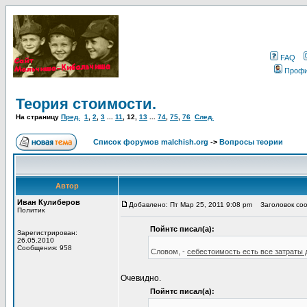
FAQ
Проф
Теория стоимости.
На страницу
Пред.
1
,
2
,
3
...
11
,
12
,
13
...
74
,
75
,
76
След.
Список форумов malchish.org
->
Вопросы теории
Автор
Иван Кулиберов
Добавлено: Пт Мар 25, 2011 9:08 pm
Заголовок соо
Политик
Пойнтс писал(а):
Зарегистрирован:
26.05.2010
Сообщения: 958
Словом, -
себестоимость есть все затраты 
Очевидно.
Пойнтс писал(а):