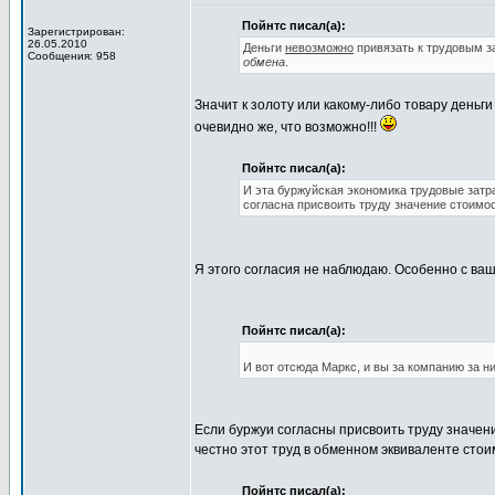
Пойнтс писал(а):
Зарегистрирован:
26.05.2010
Деньги
невозможно
привязать к трудовым 
Сообщения: 958
обмена
.
Значит к золоту или какому-либо товару деньг
очевидно же, что возможно!!!
Пойнтс писал(а):
И эта буржуйская экономика трудовые затра
согласна присвоить труду значение стоимос
Я этого согласия не наблюдаю. Особенно с ва
Пойнтс писал(а):
И вот отсюда Маркс, и вы за компанию за ни
Если буржуи согласны присвоить труду значени
честно этот труд в обменном эквиваленте стоим
Пойнтс писал(а):