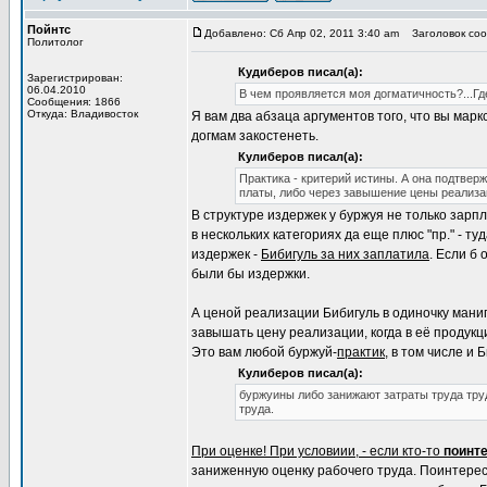
Пойнтс
Добавлено: Сб Апр 02, 2011 3:40 am
Заголовок соо
Политолог
Кудиберов писал(а):
Зарегистрирован:
06.04.2010
В чем проявляется моя догматичность?...Г
Сообщения: 1866
Откуда: Владивосток
Я вам два абзаца аргументов того, что вы мар
догмам закостенеть.
Кулиберов писал(а):
Практика - критерий истины. А она подтвер
платы, либо через завышение цены реализа
В структуре издержек у буржуя не только зарп
в нескольких категориях да еще плюс "пр." - т
издержек -
Бибигуль за них заплатила
. Если б
были бы издержки.
А ценой реализации Бибигуль в одиночку манип
завышать цену реализации, когда в её продукц
Это вам любой буржуй-
практик
, в том числе и 
Кулиберов писал(а):
буржуины либо занижают затраты труда тру
труда.
При оценке! При условиии, - если кто-то
поинт
заниженную оценку рабочего труда. Поинтерес