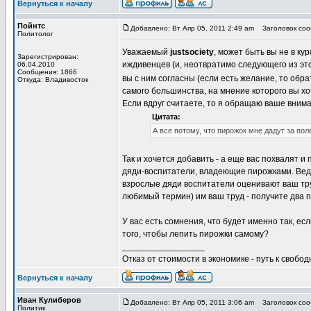
Вернуться к началу
Пойнтс
Добавлено: Вт Апр 05, 2011 2:49 am
Заголовок соо
Политолог
Уважаемый
justsociety
, может быть вы не в кур
Зарегистрирован:
иждивенцев (и, неотвратимо следующего из это
06.04.2010
Сообщения: 1866
вы с ним согласны (если есть желание, то обра
Откуда: Владивосток
самого большинства, на мнение которого вы х
Если вдруг считаете, то я обращаю ваше внима
Цитата:
А все потому, что пирожок мне дадут за пол
Так и хочется добавить - а еще вас похвалят и
дяди-воспитатели, владеющие пирожками. Ведь в
взрослые дяди воспитатели оценивают ваш тру
любимый термин) им ваш труд - получите два пи
У вас есть сомнения, что будет именно так, е
того, чтобы лепить пирожки самому?
_________________
Отказ от стоимости в экономике - путь к свобод
Вернуться к началу
Иван Кулиберов
Добавлено: Вт Апр 05, 2011 3:06 am
Заголовок соо
Политик