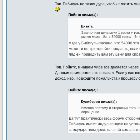
Тов. Бибигуль не такая дура, чтобы платить мн
Пойнтс писал(а):
Цитата:
Закупочная цена муки 1 сорта у тов
рынке может быть 54000 тенге/т. В 
А где у Бибигуль сказано, что 54000 э
может и по три копейки продавть, если
ляд ей приводить вам эту цену для спр
Тов. Пойнтс, в нашем мире все делается через
Данным примером я это показал. Если у вас во
доходчиво. Подходите пожалуйста к процессу 
Пойнтс писал(а):
Кулиберов писал(а):
Именно поэтому я сторонник того, 
обращение
Да тут практически весь форум сторонни
Бибигуль имеет индульгенцию на устан
с государством должны с ней соглашат