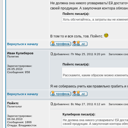
Не должна она никого уговаривать! Ей достато
своей продукции. А закупочная контора обязана
Пойнтс писал(а):
Хоть обсчитайтесь, а затраты вы не измени
В том то и вся соль, тов. Пойнтс.
Вернуться к началу
Иван Кулиберов
Добавлено: Пт Мар 25, 2011 9:20 pm
Заголовок соо
Политик
Пойнтс писал(а):
Зарегистрирован:
26.05.2010
Сообщения: 958
Расскажите, каким образом можно изменить 
Я не собираюсь учить как правильно грабить и 
Вернуться к началу
Пойнтс
Добавлено: Вс Мар 27, 2011 6:12 am
Заголовок соо
Политолог
Кулиберов писал(а):
Зарегистрирован:
06.04.2010
Не должна она никого уговаривать! Ей дост
Сообщения: 1866
своей продукции. А закупочная контора обяз
Откуда: Владивосток