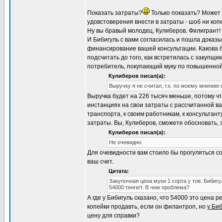
Показать затраты?
Только показать? Может
удовстоверения внести в затраты - шоб ни коп
Ну вы бравый молодец, Кулиберов. Филигрант!
И Бибигуль с вами согласилась и пошла доказыв
финансирование вашей консультации. Какова б
подсчитать до того, как встретилась с закупщ
потребитель, покупающий муку по повышенной 
Кулиберов писал(а):
Выручку я не считал, т.к. по моему мнению
Выручка будет на 226 тысяч меньше, потому чт
инстанциях на свои затраты с рассчитанной ва
транспорта, к своим работникам, к консультан
затраты. Вы, Кулиберов, сможете обосновать, 
Кулиберов писал(а):
Не очевидно.
Для очевидности вам стоило бы прогуляться со
ваш счет.
Цитата:
Закупочная цена муки 1 сорта у тов. Бибиг
54000 тенге/т. В чем проблема?
А где у Бибигуль сказано, что 54000 это цена
копейки продавть, если он филантроп, но
у Биб
цену для справки?