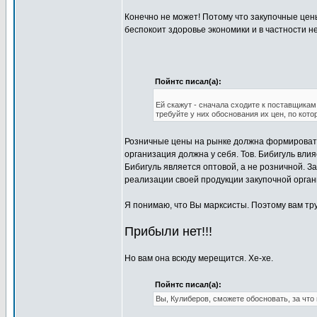
Конечно не может! Потому что закупочные цен
беспокоит здоровье экономики и в частности н
Пойнтс писал(а):
Ей скажут - сначала сходите к поставщикам
требуйте у них обоснования их цен, по кот
Розничные цены на рынке должна формировать
организация должна у себя. Тов. Бибигуль влия
Бибигуль является оптовой, а не розничной. З
реализации своей продукции закупочной органи
Я понимаю, что Вы марксисты. Поэтому вам тр
Прибыли нет!!!
Но вам она всюду мерещится. Хе-хе.
Пойнтс писал(а):
Вы, Кулиберов, сможете обосновать, за что