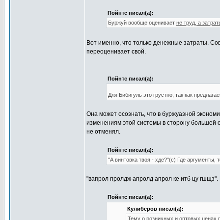
Пойнтс писал(а):
Буржуй вообще оценивает
не труд, а затрат
Вот именно, что только денежные затраты. Сов
переоценивает свой.
Пойнтс писал(а):
Для Бибигуль это грустно, так как предлагае
Она может осознать, что в буржуазной экономи
изменениям этой системы в сторону большей с
не отменял.
Пойнтс писал(а):
"А винтовка твоя - хде?"(с) Где аргументы
"вапрол пролдж апролд апрол ке итб цу гшщз".
Пойнтс писал(а):
Кулиберов писал(а):
Тему о розничных и оптовых ценах 