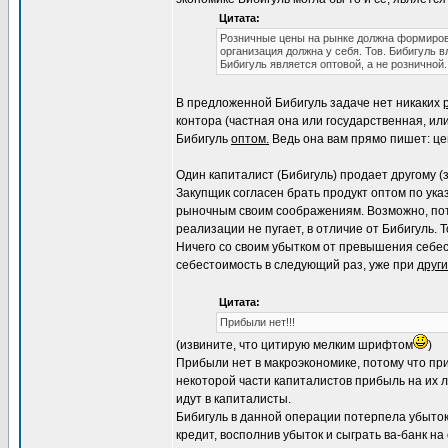
Цитата:
Розничные цены на рынке должна формирова
организация должна у себя. Тов. Бибигуль в
Бибигуль является оптовой, а не розничной.
В предложенной Бибигуль задаче нет никаких
контора (частная она или государственная, ил
Бибигуль
оптом.
Ведь она вам прямо пишет: цен
Один капиталист (Бибигуль) продает другому (
Закупщик согласен брать продукт оптом по ука
рыночным своим соображениям. Возможно, потом
реализации не пугает, в отличие от Бибигуль. Т
Ничего со своим убытком от превышения себест
себестоимость в следующий раз, уже при
други
Цитата:
Прибыли нет!!!
(извините, что цитирую мелким шрифтом
)
Прибыли нет в макроэкономике, потому что при
некоторой части капиталистов прибыль на их 
идут в капиталисты.
Бибигуль в данной операции потерпела убыток 
кредит, восполнив убыток и сыграть ва-банк н