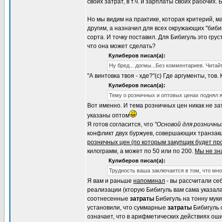
своих затрат, в т.ч. и зарплаты своих рабочих
Но мы видим на практике, которая критерий, ма
другим, а назначил для всех окружающих "бибиг
сорта. И точку поставил. Для Бибигуль это грус
что она может сделать?
Кулиберов писал(а):
Ну бред... догмы...Без комментариев. Читай
"А винтовка твоя - хде?"(с) Где аргументы, то
Кулиберов писал(а):
Тему о розничных и оптовых ценах поднял я
Вот именно. И тема розничных цен никак не з
указаны оптом
Я готов согласится, что
"Основой для розничны
конфликт двух буржуев, совершающих транзакци
розничных цен (по которым закупщик будет пр
килограмм, а может по 50 или по 200.
Мы не зна
Кулиберов писал(а):
Трудность ваша заключается в том, что мн
Я вам и раньше
напоминал
- вы рассчитали се
реализации (кторую Бибигуль вам сама указала
соотнесенные
затраты
Бибигуль на тонну муки
установили, что суммарные
затраты
Бибигуль 
означает, что в арифметических действиях оши