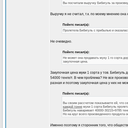
Вы посчитали выручку Бибигуль за произве
Выручку я не считал, т.к. по моему мнению он
Пойнтс писал(а):
Пролетела Бибигуль с прибылью и оказалас
Не очевидно.
Пойнтс писал(а):
Не может она продавать муку 1 го сорта дор
закупочная цена.
Закупочная цена муки 1 сорта у тов. Бибигуль
54000 тенге/т. В чем проблема? Не все произв
разная и поэтому закупочная цена у них не мо
Пойнтс писал(а):
Вы своим рассчетом показываете ей, что се
каждой тонне
муки 1 сорта Бибигуль пролета
Бибигуль наваривает 40000-30215=9785 тенг
Но на круг всего произведенного продукта он
Именно поэтому я сторонник того, что общест