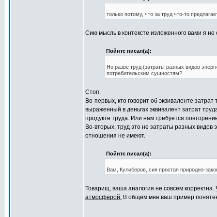
только потому, что за труд что-то предлагае
Сию мысль в контексте изложенного вами я не 
Пойнтс писал(а):
Но разве труд (затраты разных видов энер
потребительским сущностям?
Стоп.
Во-первых, кто говорит об эквиваленте затрат
выраженный в деньгах эквивалент затрат труд
продукте труда. Или нам требуется повторен
Во-вторых, труд это не затраты разных видов э
отношения не имеют.
Пойнтс писал(а):
Вам, Кулиберов, сия простая природно-зако
Товарищ, ваша аналогия не совсем корректна.
атмосферой.
В общем мне ваш пример понятен.