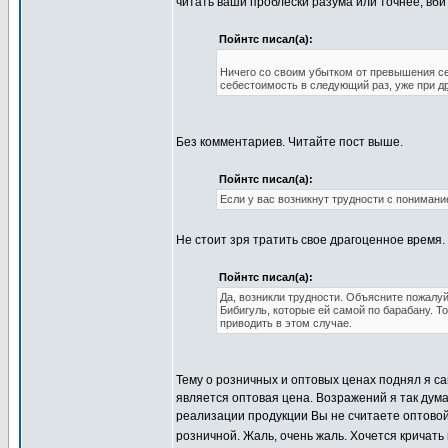
читать ваши проблески разума или точнее, вб
Пойнтс писал(а):
Ничего со своим убытком от превышения се
себестоимость в следующий раз, уже при
д
Без комментариев. Читайте пост выше.
Пойнтс писал(а):
Если у вас возникнут трудности с понимани
Не стоит зря тратить свое драгоценное время
Пойнтс писал(а):
Да, возникли трудности. Объясните пожалуй
Бибигуль, которые ей самой по барабану. Т
приводить в этом случае.
Тему о розничных и оптовых ценах поднял я са
является оптовая цена. Возражений я так дум
реализации продукции Вы не считаете оптовой
розничной. Жаль, очень жаль. Хочется кричать 