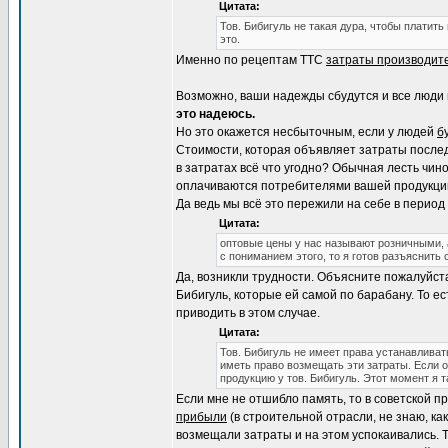
Цитата:
Тов. Бибигуль не такая дура, чтобы платить
это.
Именно по рецептам ТТС
затраты производит
Возможно, ваши надежды сбудутся и все люди 
это надеюсь.
Но это окажется несбыточным, если у людей
б
Стоимости, которая объявляет затраты после
в затратах всё что угодно? Обычная лесть чин
оплачиваются потребителями вашей продукции.
Да ведь мы всё это пережили на себе в перио
Цитата:
оптовые цены у нас называют розничными, 
с пониманием этого, то я готов разъяснить
Да, возникли трудности. Объясните пожалуйст
Бибигуль, которые ей самой по барабану. То е
приводить в этом случае.
Цитата:
Тов. Бибигуль не имеет права устанавливат
иметь право возмещать эти затраты. Если о
продукцию у тов. Бибигуль. Этот момент я т
Если мне не отшибло память, то в советской п
прибыли
(в строительной отрасли, не знаю, как
возмещали затраты и на этом успокаивались. Т