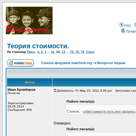
FAQ
Проф
Теория стоимости.
На страницу
Пред.
1
,
2
,
3
...
11
,
12
,
13
...
74
,
75
,
76
След.
Список форумов malchish.org
->
Вопросы теории
Автор
Иван Кулиберов
Добавлено: Пт Мар 25, 2011 9:08 pm
Заголовок соо
Политик
Пойнтс писал(а):
Зарегистрирован:
26.05.2010
Сообщения: 958
Словом, -
себестоимость есть все затраты 
Очевидно.
Пойнтс писал(а):