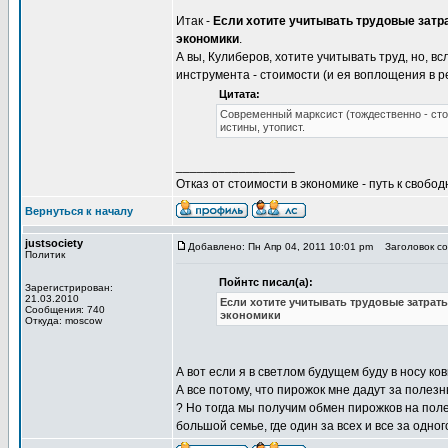
Итак -
Если хотите учитывать трудовые затра
экономики
.
А вы, Кулиберов, хотите учитывать труд, но, в
инструмента - стоимости (и ея воплощения в 
Цитата:
Современный марксист (тождественно - сто
истины, утопист.
_________________
Отказ от стоимости в экономике - путь к свобод
Вернуться к началу
justsociety
Добавлено: Пн Апр 04, 2011 10:01 pm
Заголовок со
Политик
Пойнтс писал(а):
Зарегистрирован:
21.03.2010
Если хотите учитывать трудовые затраты
Сообщения: 740
экономики
Откуда: moscow
А вот если я в светлом будущем буду в носу ко
А все потому, что пирожок мне дадут за полезн
? Но тогда мы получим обмен пирожков на поле
большой семье, где один за всех и все за одно