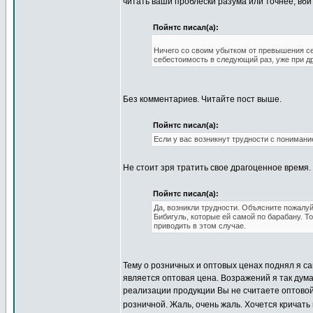
читать ваши проблески разума или точнее, вб
Пойнтс писал(а):
Ничего со своим убытком от превышения се
себестоимость в следующий раз, уже при
д
Без комментариев. Читайте пост выше.
Пойнтс писал(а):
Если у вас возникнут трудности с понимани
Не стоит зря тратить свое драгоценное время
Пойнтс писал(а):
Да, возникли трудности. Объясните пожалуй
Бибигуль, которые ей самой по барабану. Т
приводить в этом случае.
Тему о розничных и оптовых ценах поднял я са
является оптовая цена. Возражений я так дум
реализации продукции Вы не считаете оптовой
розничной. Жаль, очень жаль. Хочется кричать 