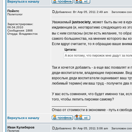
Вернуться к началу
Пойнтс
Добавлено: Вт Апр 05, 2011 2:49 am
Заголовок соо
Политолог
Уважаемый
justsociety
, может быть вы не в кур
Зарегистрирован:
иждивенцев (и, неотвратимо следующего из это
06.04.2010
Сообщения: 1866
вы с ним согласны (если есть желание, то обра
Откуда: Владивосток
самого большинства, на мнение которого вы х
Если вдруг считаете, то я обращаю ваше внима
Цитата:
А все потому, что пирожок мне дадут за пол
Так и хочется добавить - а еще вас похвалят и
дяди-воспитатели, владеющие пирожками. Ведь в
взрослые дяди воспитатели оценивают ваш тру
любимый термин) им ваш труд - получите два пи
У вас есть сомнения, что будет именно так, е
того, чтобы лепить пирожки самому?
_________________
Отказ от стоимости в экономике - путь к свобод
Вернуться к началу
Иван Кулиберов
Добавлено: Вт Апр 05, 2011 3:06 am
Заголовок соо
Политик