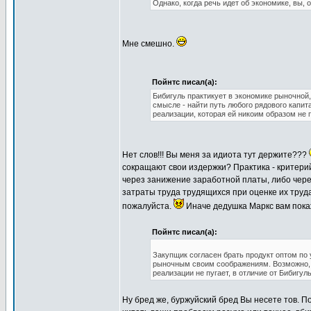
Однако, когда речь идет об экономике, вы, 
Мне смешно.
Пойнтс писал(а):
Бибигуль практикует в экономике рыночной
смысле - найти путь любого рядового капит
реализации, которая ей никоим образом не 
Нет слов!!! Вы меня за идиота тут держите???
сокращают свои издержки? Практика - критери
через занижение заработной платы, либо чер
затраты труда трудящихся при оценке их труда
пожалуйста.
Иначе дедушка Маркс вам пока
Пойнтс писал(а):
Закупщик согласен брать продукт оптом по 
рыночным своим соображениям. Возможно, п
реализации не пугает, в отличие от Бибигуль
Ну бред же, буржуйский бред Вы несете тов. По