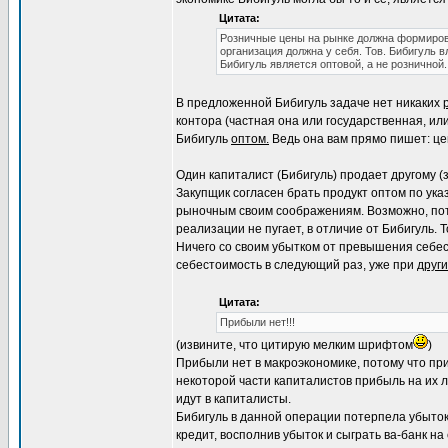
Цитата:
Розничные цены на рынке должна формирова
организация должна у себя. Тов. Бибигуль в
Бибигуль является оптовой, а не розничной.
В предложенной Бибигуль задаче нет никаких
контора (частная она или государственная, ил
Бибигуль
оптом.
Ведь она вам прямо пишет: цен
Один капиталист (Бибигуль) продает другому (
Закупщик согласен брать продукт оптом по ука
рыночным своим соображениям. Возможно, потом
реализации не пугает, в отличие от Бибигуль. Т
Ничего со своим убытком от превышения себест
себестоимость в следующий раз, уже при
други
Цитата:
Прибыли нет!!!
(извините, что цитирую мелким шрифтом
)
Прибыли нет в макроэкономике, потому что при
некоторой части капиталистов прибыль на их 
идут в капиталисты.
Бибигуль в данной операции потерпела убыток 
кредит, восполнив убыток и сыграть ва-банк н