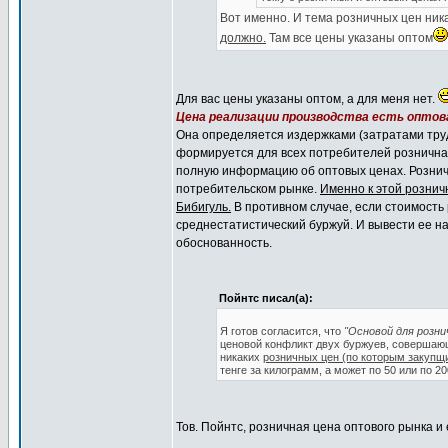
Вот именно. И тема розничных цен ник
должно.
Там все цены указаны оптом
Для вас цены указаны оптом, а для меня нет.
Цена реализации производства есть оптова
Она определяется издержками (затратами труд
формируется для всех потребителей розничная
полную информацию об оптовых ценах. Рознич
потребительском рынке.
Именно к этой рознич
Бибигуль.
В противном случае, если стоимость 
среднестатистический буржуй. И вывести ее на
обоснованность.
Пойнтс писал(а):
Я готов согласится, что
"Основой для розни
ценовой конфликт двух буржуев, совершающи
никаких
розничных цен (по которым закупщ
тенге за килограмм, а может по 50 или по 2
Тов. Пойнтс, розничная цена оптового рынка и