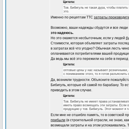
Цитата:
Тов. Бибигуль не такая дура, чтобы платить
это.
Именно по рецептам ТТС
затраты производит
Возможно, ваши надежды сбудутся и все люди 
это надеюсь.
Но это окажется несбыточным, если у людей
б
Стоимости, которая объявляет затраты после
в затратах всё что угодно? Обычная лесть чин
оплачиваются потребителями вашей продукции.
Да ведь мы всё это пережили на себе в перио
Цитата:
оптовые цены у нас называют розничными, 
с пониманием этого, то я готов разъяснить
Да, возникли трудности. Объясните пожалуйст
Бибигуль, которые ей самой по барабану. То е
приводить в этом случае.
Цитата:
Тов. Бибигуль не имеет права устанавливат
иметь право возмещать эти затраты. Если о
продукцию у тов. Бибигуль. Этот момент я т
Если мне не отшибло память, то в советской п
прибыли
(в строительной отрасли, не знаю, как
возмещали затраты и на этом успокаивались. Т