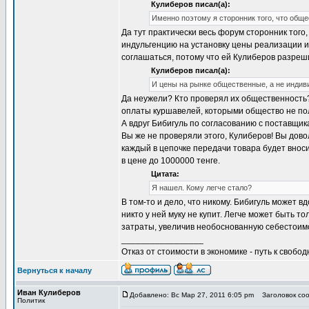
Кулиберов писал(а):
Именно поэтому я сторонник того, что общ
Да тут практически весь форум сторонник того,
индульгенцию на установку цены реализации 
соглашаться, потому что ей Кулиберов разреш
Кулиберов писал(а):
И цены на рынке общественные, а не индив
Да неужели? Кто проверял их общественность? Е
оплаты куршавелей, которыми общество не по
А вдруг Бибигуль по согласованию с поставщи
Вы же не проверяли этого, Кулиберов! Вы довол
каждый в цепочке передачи товара будет вноси
в цене до 1000000 тенге.
Цитата:
Я нашел. Кому легче стало?
В том-то и дело, что никому. Бибигуль может 
никто у ней муку не купит. Легче может быть т
затраты, увеличив необоснованную себестоим
_________________
Отказ от стоимости в экономике - путь к свобод
Вернуться к началу
Иван Кулиберов
Добавлено: Вс Мар 27, 2011 6:05 pm
Заголовок соо
Политик