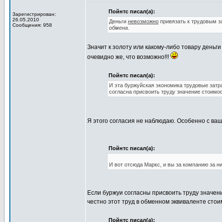
Пойнтс писал(а):
Зарегистрирован:
26.05.2010
Деньги
невозможно
привязать к трудовым 
Сообщения: 958
обмена
.
Значит к золоту или какому-либо товару деньг
очевидно же, что возможно!!!
Пойнтс писал(а):
И эта буржуйская экономика трудовые затра
согласна присвоить труду значение стоимос
Я этого согласия не наблюдаю. Особенно с ва
Пойнтс писал(а):
И вот отсюда Маркс, и вы за компанию за ни
Если буржуи согласны присвоить труду значени
честно этот труд в обменном эквиваленте стоим
Пойнтс писал(а):