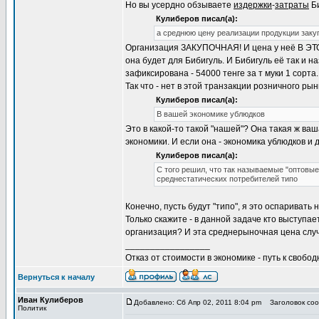
Но вы усердно обзываете
издержки
-
затраты
Би
Кулиберов писал(а):
а среднюю цену реализации продукции закуп
Организация ЗАКУПОЧНАЯ! И цена у неё В ЭТ
она будет для Бибигуль. И Бибигуль её так и 
зафиксирована - 54000 тенге за т муки 1 сорта.
Так что - нет в этой транзакции розничного ры
Кулиберов писал(а):
В вашей экономике ублюдков
Это в какой-то такой "нашей"? Она такая ж ваш
экономики. И если она - экономика ублюдков и д
Кулиберов писал(а):
С того решил, что так называемые "оптовы
среднестатических потребителей типо
Конечно, пусть будут "типо", я это оспаривать 
Только скажите - в данной задаче кто выступ
организация? И эта среднерыночная цена случ
_________________
Отказ от стоимости в экономике - путь к свобод
Вернуться к началу
Иван Кулиберов
Добавлено: Сб Апр 02, 2011 8:04 pm
Заголовок соо
Политик