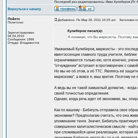
Последний раз редактировалось: Иван Кулиберов (Пт Ап
Вернуться к началу
Пойнтс
Добавлено: Пн Мар 28, 2011 10:25 am
Заголовок с
Политолог
Кулиберов писал(а):
Зарегистрирован:
06.04.2010
Я понимаю, что Вы марксисты. Поэтому вам
Сообщения: 1866
Откуда: Владивосток
Уважаемый Кулиберов, марксисты - это послед
квинтэссенции главного труда учителя, библии 
ограничиваются только ею, хотя конечно, учен
"отчуждении" вступают в противоречие с само
Но мы не об этом, а об ТТС. Являясь её защит
марксизма", а вовсе я, ваш критик. Поэтому н
А ведь вы не такой замшелый догматик, - когда
своей точностью определения.
Однако, когда речь идет об экономике, вы, опир
Как по вашему - Бибигуль отправила свое обр
экономики? Предполагаю считать, что она живе
упоминание тенге. Значит, Бибигуль практикуе
совершенно капиталистическом смысле - найти 
при сложившейся цене реализации, которая ей 
экономике Бибигуль могла бы то и сё, является