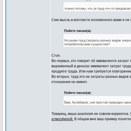
только потому, что за труд что-то предлагае
Сию мысль в контексте изложенного вами я не 
Пойнтс писал(а):
Но разве труд (затраты разных видов энер
потребительским сущностям?
Стоп.
Во-первых, кто говорит об эквиваленте затрат
выраженный в деньгах эквивалент затрат труд
продукте труда. Или нам требуется повторен
Во-вторых, труд это не затраты разных видов э
отношения не имеют.
Пойнтс писал(а):
Вам, Кулиберов, сия простая природно-зако
Товарищ, ваша аналогия не совсем корректна.
атмосферой.
В общем мне ваш пример понятен.