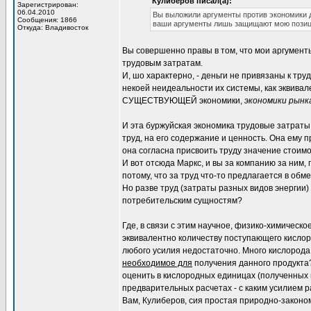
Кулиберов писал(а):
Зарегистрирован:
06.04.2010
Вы выложили аргументы против экономики д
Сообщения: 1866
ваши аргументы лишь защищают мою позиц
Откуда: Владивосток
Вы совершенно правы в том, что мои аргумент
трудовым затратам.
И, шо характерно, - деньги не привязаны к тр
некоей неидеальности их системы, как эквивал
СУЩЕСТВУЮЩЕЙ экономики,
экономики рынк
И эта буржуйская экономика трудовые затраты в
труд, на его содержание и ценность. Она ему п
она согласна присвоить труду значение стоимо
И вот отсюда Маркс, и вы за компанию за ним, 
потому, что за труд что-то предлагается в обме
Но разве труд (затраты разных видов энергии
потребительским сущностям?
Где, в связи с этим научное, физико-химическо
эквивалентно количеству поступающего кислород
любого усилия недостаточно. Много кислорода 
необходимое для
получения данного продукта?
оценить в кислородных единицах (полученных в 
предварительных расчетах - с каким усилием р
Вам, Кулиберов, сия простая природно-законом