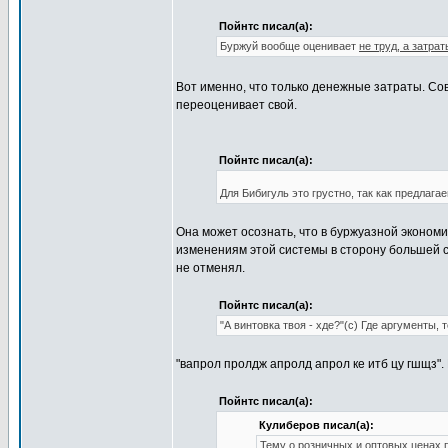
Пойнтс писал(а):
Буржуй вообще оценивает
не труд, а затрат
Вот именно, что только денежные затраты. Сов
переоценивает свой.
Пойнтс писал(а):
Для Бибигуль это грустно, так как предлагае
Она может осознать, что в буржуазной экономи
изменениям этой системы в сторону большей с
не отменял.
Пойнтс писал(а):
"А винтовка твоя - хде?"(с) Где аргументы
"вапрол пролдж апролд апрол ке итб цу гшщз".
Пойнтс писал(а):
Кулиберов писал(а):
Тему о розничных и оптовых ценах 