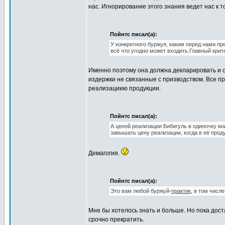
нас. Игнорирование этого знания ведет нас к 
Пойнтс писал(а):
У конкретного буржуя, каким перед нами пр
всё что угодно может входить.Главный крит
Именно поэтому она должна декларировать и о
издержки не связанные с призводством. Все 
реализациию продукции.
Пойнтс писал(а):
А ценой реализации Бибигуль в одиночку ма
завышать цену реализации, когда в её прод
Демагогия.
Пойнтс писал(а):
Это вам любой буржуй-
практик
, в том числ
Мне бы хотелось знать и больше. Но пока дост
срочно прекратить.