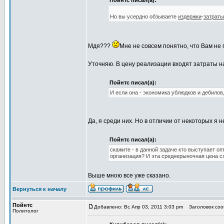
Пойнтс писал(а):
Но вы усердно обзываете
издержки
-
затраты
Мдя???
Мне не совсем понятно, что Вам не 
Уточняю. В цену реализации входят затраты н
Пойнтс писал(а):
И если она - экономика ублюдков и дебилов,
Да, я среди них. Но в отличии от некоторых я
Пойнтс писал(а):
скажите - в данной задаче кто выступает о
организация? И эта среднерыночная цена сл
Выше мною все уже сказано.
Вернуться к началу
Пойнтс
Добавлено: Вс Апр 03, 2011 3:03 pm
Заголовок соо
Политолог