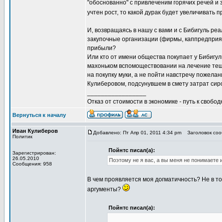
"обоснованно" с привлеченим горячих речей и 
учтен рост, то какой дурак будет увеличивать 
И, возвращаясь в нашу с вами и с Бибигуль реа
закупочные организации (фирмы, каппредприяти
прибыли?
Или кто от имени общества покупает у Бибигул
махоньком вспомоществовании на лечение тещи
на покупку муки, а не пойти навстречу пожел
Кулиберовом, подсунувшем в смету затрат си
_________________
Отказ от стоимости в экономике - путь к свобод
Вернуться к началу
Иван Кулиберов
Добавлено: Пт Апр 01, 2011 4:34 pm
Заголовок соо
Политик
Пойнтс писал(а):
Зарегистрирован:
26.05.2010
Поэтому не я вас, а вы меня не понимаете
Сообщения: 958
В чем проявляется моя догматичность? Не в то
аргументы?
Пойнтс писал(а):