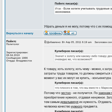
Пойнтс писал(а):
Итак -
Если хотите учитывать трудовые з
экономики
.
Убрать деньги я не могу, потому что с их пом
Вернуться к началу
Пойнтс
Добавлено: Вт Апр 05, 2011 6:19 am
Заголовок соо
Политолог
Кулиберов писал(а):
Зарегистрирован:
06.04.2010
Значит к золоту или какому-либо товару де
Сообщения: 1866
очевидно же, что возможно!!!
Откуда: Владивосток
К товару, хоть золоту, хоть чему - можно, к за
затраты труда товаром, то должны смириться с 
момент у вас их могут не купить, - конъюнктура
Кулиберов писал(а):
что плохого в том, что мы вместе с Маркс
Потому что
честно
- не получится. По
законам
приобретение нужного, отдавая ненужное. Зат
тем самым
девальвируя
их нужность. Отдавать 
челвоека качество
нужного
предмета.
Кулиберов писал(а):