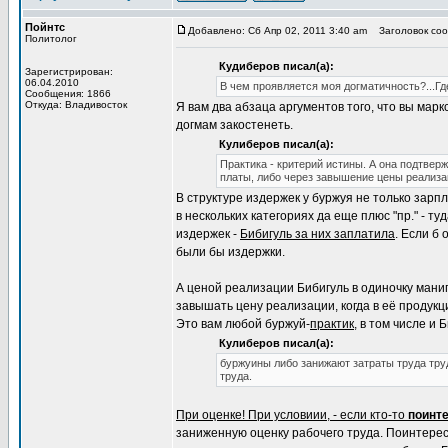
Пойнтс
Добавлено: Сб Апр 02, 2011 3:40 am
Заголовок соо
Политолог
Кудиберов писал(а):
Зарегистрирован:
06.04.2010
В чем проявляется моя догматичность?...Г
Сообщения: 1866
Откуда: Владивосток
Я вам два абзаца аргументов того, что вы мар
догмам закостенеть.
Кулиберов писал(а):
Практика - критерий истины. А она подтвер
платы, либо через завышение цены реализа
В структуре издержек у буржуя не только зарп
в нескольких категориях да еще плюс "пр." - т
издержек -
Бибигуль за них заплатила
. Если б
были бы издержки.
А ценой реализации Бибигуль в одиночку манип
завышать цену реализации, когда в её продукц
Это вам любой буржуй-
практик
, в том числе и 
Кулиберов писал(а):
буржуины либо занижают затраты труда тру
труда.
При оценке! При условиии, - если кто-то
поинт
заниженную оценку рабочего труда. Поинтерес