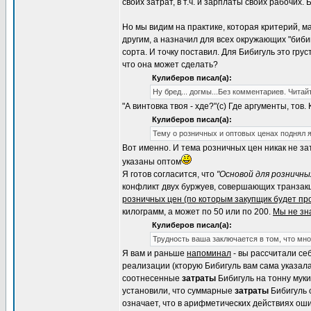
своих затрат, в т.ч. и зарплаты своих рабочих
Но мы видим на практике, которая критерий, ма
другим, а назначил для всех окружающих "бибиг
сорта. И точку поставил. Для Бибигуль это грус
что она может сделать?
Кулиберов писал(а):
Ну бред... догмы...Без комментариев. Читай
"А винтовка твоя - хде?"(с) Где аргументы, то
Кулиберов писал(а):
Тему о розничных и оптовых ценах поднял я
Вот именно. И тема розничных цен никак не з
указаны оптом
Я готов согласится, что
"Основой для розничны
конфликт двух буржуев, совершающих транзакци
розничных цен (по которым закупщик будет пр
килограмм, а может по 50 или по 200.
Мы не зна
Кулиберов писал(а):
Трудность ваша заключается в том, что мн
Я вам и раньше
напоминал
- вы рассчитали се
реализации (кторую Бибигуль вам сама указала
соотнесенные
затраты
Бибигуль на тонну муки
установили, что суммарные
затраты
Бибигуль 
означает, что в арифметических действиях оши