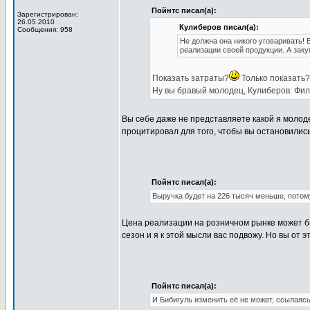
Пойнтс писал(а):
Зарегистрирован:
26.05.2010
Кулиберов писал(а):
Сообщения: 958
Не должна она никого уговаривать! 
реализации своей продукции. А заку
Показать затраты?
Только показать?.
Ну вы бравый молодец, Кулиберов. Фил
Вы себе даже не представляете какой я молод
процитировал для того, чтобы вы остановились
Пойнтс писал(а):
Выручка будет на 226 тысяч меньше, потом
Цена реализации на розничном рынке может б
сезон и я к этой мысли вас подвожу. Но вы от 
Пойнтс писал(а):
И Бибигуль изменить её не может, ссылаяс