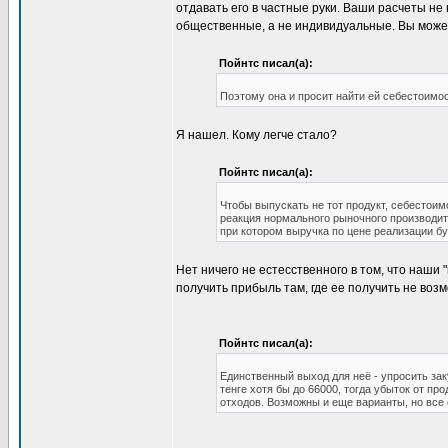
отдавать его в частные руки. Ваши расчеты не
общественные, а не индивидуальные. Вы может
Пойнтс писал(а):
Поэтому она и просит найти ей себестоимос
Я нашел. Кому легче стало?
Пойнтс писал(а):
Чтобы выпускать не тот продукт, себестоим
реакция нормального рыночного производите
при котором выручка по цене реализации буд
Нет ничего не естесственного в том, что наши
получить прибыль там, где ее получить не воз
Пойнтс писал(а):
Единственный выход для неё - упросить зак
тенге хотя бы до 66000, тогда убыток от пр
отходов. Возможны и еще варианты, но все 