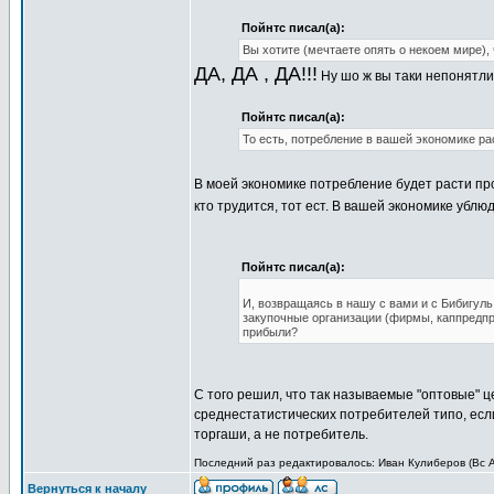
Пойнтс писал(а):
Вы хотите (мечтаете опять о некоем мире),
ДА, ДА , ДА!!!
Ну шо ж вы таки непонятл
Пойнтс писал(а):
То есть, потребление в вашей экономике ра
В моей экономике потребление будет расти пр
кто трудится, тот ест. В вашей экономике ублюд
Пойнтс писал(а):
И, возвращаясь в нашу с вами и с Бибигуль 
закупочные организации (фирмы, каппредпри
прибыли?
С того решил, что так называемые "оптовые" 
среднестатистических потребителей типо, если
торгаши, а не потребитель.
Последний раз редактировалось: Иван Кулиберов (Вс Ап
Вернуться к началу