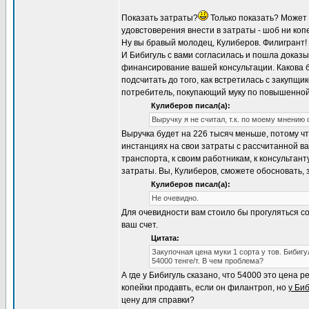
Показать затраты?
Только показать? Может
удовстоверения внести в затраты - шоб ни коп
Ну вы бравый молодец, Кулиберов. Филигрант!
И Бибигуль с вами согласилась и пошла доказыв
финансирование вашей консультации. Какова б
подсчитать до того, как встретилась с закупщ
потребитель, покупающий муку по повышенной 
Кулиберов писал(а):
Выручку я не считал, т.к. по моему мнению
Выручка будет на 226 тысяч меньше, потому чт
инстанциях на свои затраты с рассчитанной ва
транспорта, к своим работникам, к консультан
затраты. Вы, Кулиберов, сможете обосновать, 
Кулиберов писал(а):
Не очевидно.
Для очевидности вам стоило бы прогуляться со
ваш счет.
Цитата:
Закупочная цена муки 1 сорта у тов. Бибиг
54000 тенге/т. В чем проблема?
А где у Бибигуль сказано, что 54000 это цена
копейки продавть, если он филантроп, но
у Биб
цену для справки?