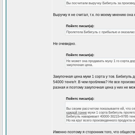
Вы посчитали выручку Бибигуль за произве
Выручку я не считал, т.к. по моему мнению он
Пойнтс писал(а):
Пролетела Бибигуль с прибылью и оказалас
Не очевидно.
Пойнтс писал(а):
Не может она продавать муку 1 го сорта дор
закупочная цена.
Закупочная цена муки 1 сорта у тов. Бибигуль
54000 тенге/т. В чем проблема? Не все произв
разная и поэтому закупочная цена у них не мо
Пойнтс писал(а):
Вы своим рассчетом показываете ей, что се
каждой тонне
муки 1 сорта Бибигуль пролета
Бибигуль наваривает 40000-30215=9785 тенг
Но на круг всего произведенного продукта он
Именно поэтому я сторонник того, что общест