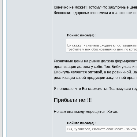
Конечно не может! Потому что закупочные цен
беспокоит здоровье экономики и в частности н
Пойнтс писал(а):
Ей скажут - сначала сходите к поставщикам
требуйте у них обоснования их цен, по кот
Розничные цены на рынке должна формировать
организация должна у себя. Тов. Бибигуль влия
Бибигуль является оптовой, а не розничной. З
реализации своей продукции закупочной органи
Я понимаю, что Вы марксисты. Поэтому вам тр
Прибыли нет!!!
Но вам она всюду мерещится. Хе-хе.
Пойнтс писал(а):
Вы, Кулиберов, сможете обосновать, за что