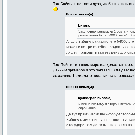
Тов. Бибигуль не такая дура, чтобы платить мн
Пойнтс писал(а):
Цитата:
Закупочная цена муки 1 сорта у тов
рынке может быть 54000 тенге/т. В 
А где у Бибигуль сказано, что 54000 э
может и по три копейки продавть, если
ляд ей приводить вам эту цену для спр
Тов. Пойнтс, в нашем мире все делается через
Данным примером я это показал. Если у вас во
доходчиво. Подходите пожалуйста к процессу 
Пойнтс писал(а):
Кулиберов писал(а):
Именно поэтому я сторонник того, 
обращение
Да тут практически весь форум сторонни
Бибигуль имеет индульгенцию на устан
с государством должны с ней соглашат