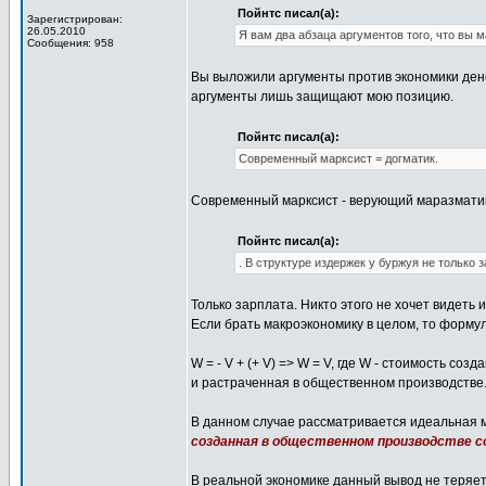
Пойнтс писал(а):
Зарегистрирован:
26.05.2010
Я вам два абзаца аргументов того, что вы м
Сообщения: 958
Вы выложили аргументы против экономики дене
аргументы лишь защищают мою позицию.
Пойнтс писал(а):
Современный марксист = догматик.
Современный марксист - верующий маразматик,
Пойнтс писал(а):
. В структуре издержек у буржуя не только з
Только зарплата. Никто этого не хочет видеть и
Если брать макроэкономику в целом, то формул
W = - V + (+ V) => W = V, где W - стоимость с
и растраченная в общественном производстве
В данном случае рассматривается идеальная мо
созданная в общественном производстве 
В реальной экономике данный вывод не теряет