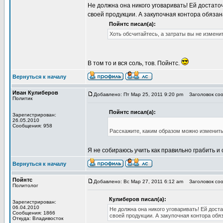
Не должна она никого уговаривать! Ей достато
своей продукции. А закупочная контора обязана
Пойнтс писал(а):
Хоть обсчитайтесь, а затраты вы не измени
В том то и вся соль, тов. Пойнтс.
Вернуться к началу
Иван Кулиберов
Добавлено: Пт Мар 25, 2011 9:20 pm
Заголовок соо
Политик
Пойнтс писал(а):
Зарегистрирован:
26.05.2010
Сообщения: 958
Расскажите, каким образом можно изменить 
Я не собираюсь учить как правильно грабить и 
Вернуться к началу
Пойнтс
Добавлено: Вс Мар 27, 2011 6:12 am
Заголовок соо
Политолог
Кулиберов писал(а):
Зарегистрирован:
06.04.2010
Не должна она никого уговаривать! Ей дост
Сообщения: 1866
своей продукции. А закупочная контора обяз
Откуда: Владивосток