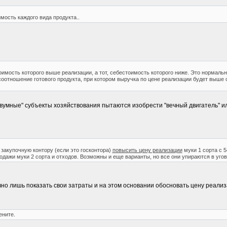
мость каждого вида продукта..
оимость которого выше реализации, а тот, себестоимость которого ниже. Это нормальн
оотношение готового продукта, при котором выручка по цене реализации будет выше о
 "вумные" субъекты хозяйствования пытаются изобрести "вечный двигатель" ил
 закупочную контору (если это госконтора)
повысить цену реализации
муки 1 сорта с 5
одажи муки 2 сорта и отходов. Возможны и еще варианты, но все они упираются в уго
чно лишь показать свои затраты и на этом основании обосновать цену реализ
ените.