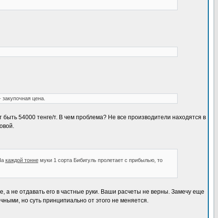
- закупочная цена.
т быть 54000 тенге/т. В чем проблема? Не все производители находятся в
овой.
На
каждой тонне
муки 1 сорта Бибигуль пролетает с прибылью, то
, а не отдавать его в частные руки. Ваши расчеты не верны. Замечу еще
чными, но суть принципиально от этого не меняется.