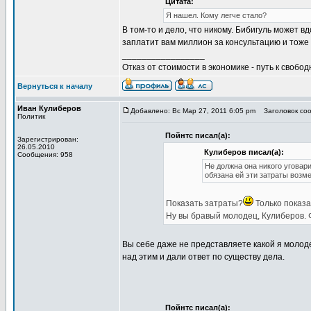
Цитата:
Я нашел. Кому легче стало?
В том-то и дело, что никому. Бибигуль может в
заплатит вам миллион за консультацию и тоже
_________________
Отказ от стоимости в экономике - путь к свобод
Вернуться к началу
Иван Кулиберов
Добавлено: Вс Мар 27, 2011 6:05 pm
Заголовок соо
Политик
Пойнтс писал(а):
Зарегистрирован:
26.05.2010
Кулиберов писал(а):
Сообщения: 958
Не должна она никого уговар
обязана ей эти затраты возме
Показать затраты?
Только показат
Ну вы бравый молодец, Кулиберов. 
Вы себе даже не представляете какой я молод
над этим и дали ответ по существу дела.
Пойнтс писал(а):