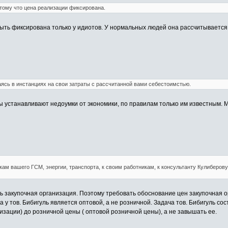
тому что цена реализации фиксирована.
ть фиксирована только у идиотов. У нормальных людей она рассчитывается к
аясь в инстанциях на свои затраты с рассчитанной вами себестоимстью.
ы устанавливают недоумки от экономики, по правилам только им известным. 
кам вашего ГСМ, энергии, транспорта, к своим работникам, к консультанту Кулиберов
закупочная организация. Поэтому требовать обоснование цен закупочная орг
 у тов. Бибигуль является оптовой, а не розничной. Задача тов. Бибигуль со
зации) до розничной цены ( оптовой розничной цены), а не завышать ее.