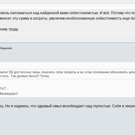
доволь наплакаться над найденной вами себестоиомстью. И всё. Потому что по 
 внесет эту сумму в затраты, увеличив необоснованную себестоимость еще б
ному труду.
бщения:
ивать! Ей достаточно лишь показать свои затраты и на этом основании обосновать цен
стить. Так должно быть!!! Точка.
ь?...
Филигрант!
ец. Но я надеюсь, что здравый смыл возобладает над глупостью. Себя я лишн