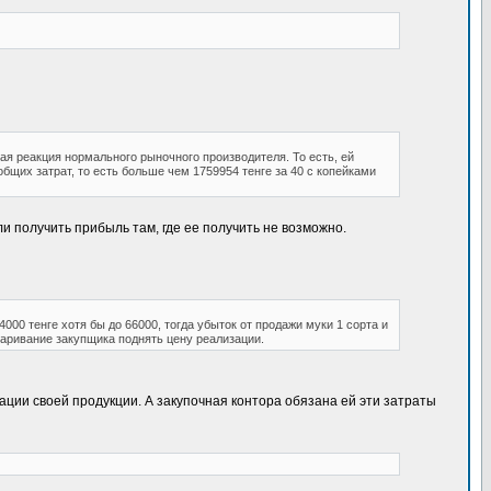
ая реакция нормального рыночного производителя. То есть, ей
бщих затрат, то есть больше чем 1759954 тенге за 40 с копейками
и получить прибыль там, где ее получить не возможно.
4000 тенге хотя бы до 66000, тогда убыток от продажи муки 1 сорта и
варивание закупщика поднять цену реализации.
ации своей продукции. А закупочная контора обязана ей эти затраты