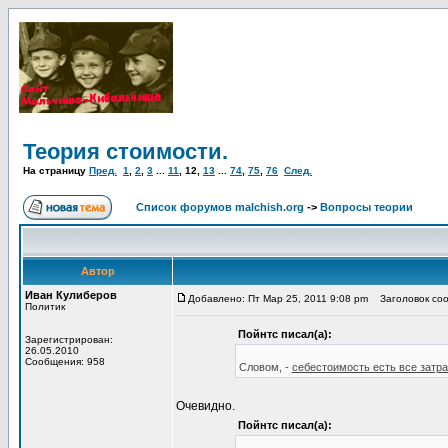
Теория стоимости.
На страницу
Пред.
1
,
2
,
3
...
11
,
12
,
13
...
74
,
75
,
76
След.
Список форумов malchish.org
->
Вопросы теории
Автор
Иван Кулиберов
Добавлено: Пт Мар 25, 2011 9:08 pm
Заголовок соо
Политик
Пойнтс писал(а):
Зарегистрирован:
26.05.2010
Сообщения: 958
Словом, -
себестоимость есть все затра
Очевидно.
Пойнтс писал(а):