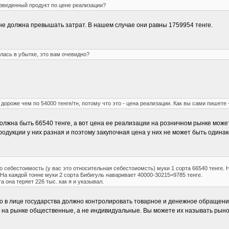
зведенный продукт по цене реализации?
а не должна превышать затрат. В нашем случае они равны 1759954 тенге.
лась в убытке, это вам очевидно?
дороже чем по 54000 тенге/тн, потому что это - цена реализации. Как вы сами пишете 
 должна быть 66540 тенге, а вот цена ее реализации на розничном рынке може
одукции у них разная и поэтому закупочная цена у них не может быть одинак
о себестоимость (у вас это относительная себестоиомсть) муки 1 сорта 66540 тенге. 
. На каждой тонне муки 2 сорта Бибигуль наваривает 40000-30215=9785 тенге.
а она теряет 226 тыс. как я и указывал.
о в лице государства должно контролировать товарное и денежное обращение
ы на рынке общественные, а не индивидуальные. Вы можете их называть рыно