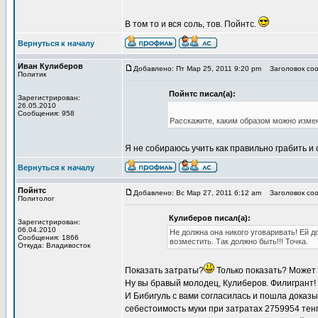
В том то и вся соль, тов. Пойнтс.
Вернуться к началу
Иван Кулиберов
Добавлено: Пт Мар 25, 2011 9:20 pm
Заголовок соо
Политик
Пойнтс писал(а):
Зарегистрирован:
26.05.2010
Сообщения: 958
Расскажите, каким образом можно измени
Я не собираюсь учить как правильно грабить и 
Вернуться к началу
Пойнтс
Добавлено: Вс Мар 27, 2011 6:12 am
Заголовок соо
Политолог
Кулиберов писал(а):
Зарегистрирован:
06.04.2010
Не должна она никого уговаривать! Ей д
Сообщения: 1866
возместить. Так должно быть!!! Точка.
Откуда: Владивосток
Показать затраты?
Только показать? Может 
Ну вы бравый молодец, Кулиберов. Филигрант!
И Бибигуль с вами согласилась и пошла доказы
себестоимость муки при затратах 2759954 тенг