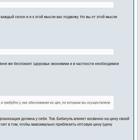
аждый сезон и я к этой мысли вас подвожу. Но вы от этой мысли
Меня же беспокоит здоровье экономики и в частности необходимое
у и требуйте у них обоснования их цен, по которым вы осуществляли
анизация должна у себя. Тов. Бибигуль влияет косвенно на цену своей
стоит в том, чтобы максимально приблизить оптовую цену (цену