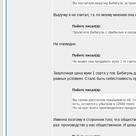
Вы посчитали выручку Бибигуль за прои
Выручку я не считал, т.к. по моему мнению он
Пойнтс писал(а):
Пролетела Бибигуль с прибылью и оказа
Не очевидно.
Пойнтс писал(а):
Не может она продавать муку 1 го сорта 
Закупочная цена муки 1 сорта у тов. Бибигуль
равных условиях. Стало быть себестоимость пр
Пойнтс писал(а):
Вы своим рассчетом показываете ей, чт
есть, остается с убытком в 12540 тенге
Но на круг всего произведенного продукт
Именно поэтому я сторонник того, что обществ
раз: производство у нас общественное. И цен