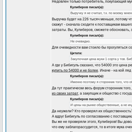
Недовлен только потребитель, покупающий мук
Кулиберов писал(а):
Выручку я не считал, т.к. по моему мне
Выручка будет на 226 тысяч меньше, потому чт
скажут - сначала сходите к поставщикам вашег
затраты. Вы, Кулиберов, сможете обосновать, 
Кулиберов писал(а):
Не очевидно.
Для очевидности вам стоило бы прогуляться со
Цитата:
Закупочная цена муки 1 сорта у тов. Би
А где у Бибигуль сказано, что 54000 это цена
купить по 54000 и не более
. Иначе - на кой ля
Кулиберов писал(а):
Именно поэтому я сторонник того, что 
Да тут практически весь форум сторонник того,
из своих затрат
, а закупщик и общество с гос
Кулиберов писал(а):
И цены на рынке общественные, а не и
Да неужели? Кто проверял их общественность? 
А вдруг Бибигуль по согласованию с поставщи
Вы же не проверяли этого, Кулиберов! Вы довол
что ему заблагорассудится, то в итоге мука оч