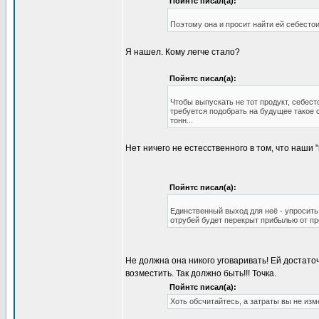
Пойнтс писал(а):
Поэтому она и просит найти ей себестои
Я нашел. Кому легче стало?
Пойнтс писал(а):
Чтобы выпускать не тот продукт, себест
требуется подобрать на будущее такое с
тонн...
Нет ничего не естесственного в том, что наши
Пойнтс писал(а):
Единственный выход для неё - упросить
отрубей будет перекрыт прибылью от пр
Не должна она никого уговаривать! Ей достато
возместить. Так должно быть!!! Точка.
Пойнтс писал(а):
Хоть обсчитайтесь, а затраты вы не изм