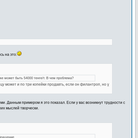
сь на это.
нке может быть 54000 тенге/т. В чем проблема?
ицу может и по три копейки продавть, если он филантроп, но
у
ми. Данным примером я это показал. Если у вас возникнут трудности с
жих мыслей творчески.
обращение