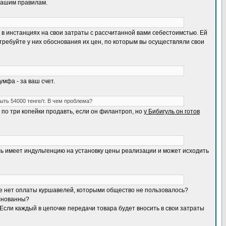
вашим правилам.
 в инстанциях на свои затраты с рассчитанной вами себестоимстью. Ей
 требуйте у них обоснования их цен, по которым вы осуществляли свои
умфа - за ваш счет.
ыть 54000 тенге/т. В чем проблема?
 по три копейки продавть, если он филантроп, но
у Бибигуль он готов
гуль имеет индульгенцию на установку цены реализации и может исходить
ене нет оплаты куршавелей, которыми общество не пользовалось?
основанны?
. Если каждый в цепочке передачи товара будет вносить в свои затраты