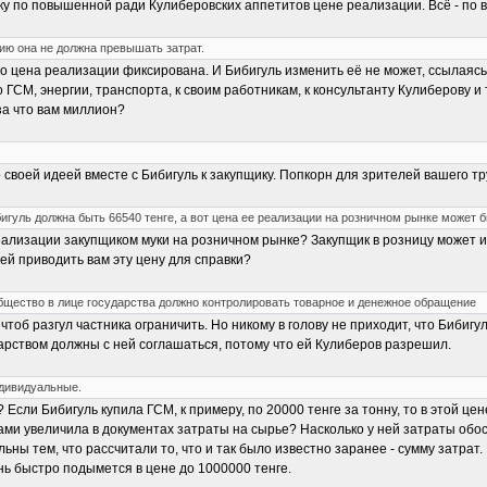
у по повышенной ради Кулиберовских аппетитов цене реализации. Всё - по 
нию она не должна превышать затрат.
о цена реализации фиксирована. И Бибигуль изменить её не может, ссылаясь
о ГСМ, энергии, транспорта, к своим работникам, к консультанту Кулиберову и
за что вам миллион?
 своей идеей вместе с Бибигуль к закупщику. Попкорн для зрителей вашего тр
бигуль должна быть 66540 тенге, а вот цена ее реализации на розничном рынке может б
 реализации закупщиком муки на розничном рынке? Закупщик в розницу может и
д ей приводить вам эту цену для справки?
общество в лице государства должно контролировать товарное и денежное обращение
 чтоб разгул частника ограничить. Но никому в голову не приходит, что Биби
ударством должны с ней соглашаться, потому что ей Кулиберов разрешил.
ндивидуальные.
Если Бибигуль купила ГСМ, к примеру, по 20000 тенге за тонну, то в этой ц
ками увеличила в документах затраты на сырье? Насколько у ней затраты об
ьны тем, что рассчитали то, что и так было известно заранее - сумму затрат
ень быстро подымется в цене до 1000000 тенге.