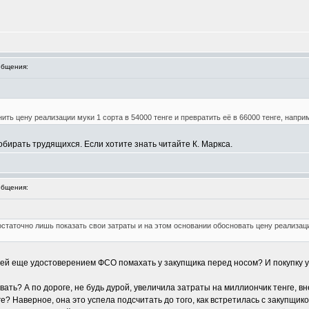
бщения:
ть цену реализации муки 1 сорта в 54000 тенге и превратить её в 66000 тенге, напри
обирать трудящихся. Если хотите знать читайте К. Маркса.
бщения:
остаточно лишь показать свои затраты и на этом основании обосновать цену реализаци
ей еще удостоверением ФСО помахать у закупщика перед носом? И покупку уд
вать? А по дороге, не будь дурой, увеличила затраты на миллиончик тенге, 
е? Наверное, она это успела подсчитать до того, как встретилась с закупщик