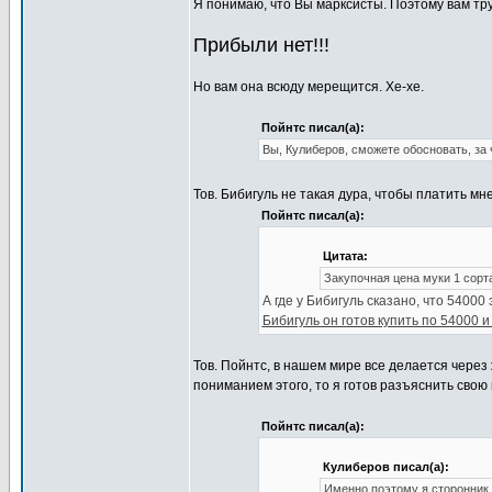
Я понимаю, что Вы марксисты. Поэтому вам тр
Прибыли нет!!!
Но вам она всюду мерещится. Хе-хе.
Пойнтс писал(а):
Вы, Кулиберов, сможете обосновать, за
Тов. Бибигуль не такая дура, чтобы платить мн
Пойнтс писал(а):
Цитата:
Закупочная цена муки 1 сорта
А где у Бибигуль сказано, что 5400
Бибигуль он готов купить по 54000 и
Тов. Пойнтс, в нашем мире все делается через
пониманием этого, то я готов разъяснить сво
Пойнтс писал(а):
Кулиберов писал(а):
Именно поэтому я сторонник 