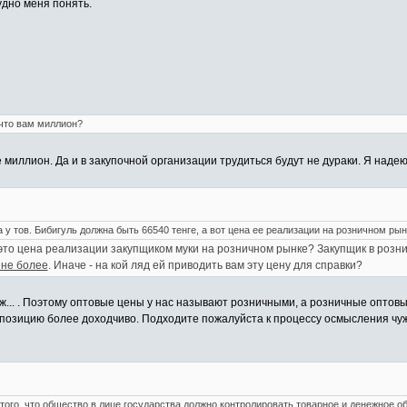
удно меня понять.
 что вам миллион?
е миллион. Да и в закупочной организации трудиться будут не дураки. Я надею
 у тов. Бибигуль должна быть 66540 тенге, а вот цена ее реализации на розничном ры
0 это цена реализации закупщиком муки на розничном рынке? Закупщик в розн
 не более
. Иначе - на кой ляд ей приводить вам эту цену для справки?
 ж... . Поэтому оптовые цены у нас называют розничными, а розничные оптовы
ю позицию более доходчиво. Подходите пожалуйста к процессу осмысления чу
того, что общество в лице государства должно контролировать товарное и денежное 