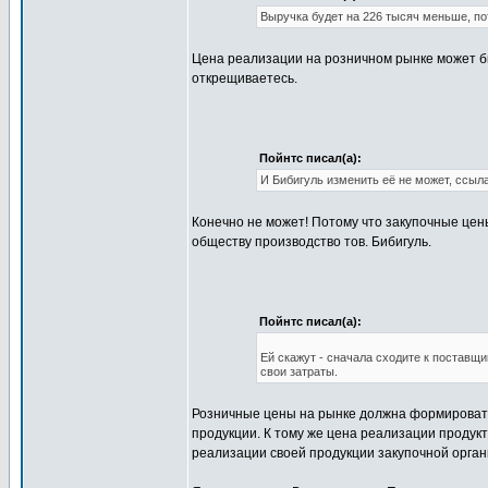
Выручка будет на 226 тысяч меньше, по
Цена реализации на розничном рынке может бы
открещиваетесь.
Пойнтс писал(а):
И Бибигуль изменить её не может, ссыл
Конечно не может! Потому что закупочные цен
обществу производство тов. Бибигуль.
Пойнтс писал(а):
Ей скажут - сначала сходите к поставщи
свои затраты.
Розничные цены на рынке должна формировать 
продукции. К тому же цена реализации продукта
реализации своей продукции закупочной органи