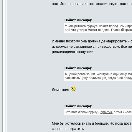
нас. Игнорирование этого знания ведет нас к 
Пойнтс писал(а):
У конкретного буржуя, каким перед нами пр
всё что угодно может входить.Главный крит
Именно поэтому она должна декларировать и о
издержки не связанные с призводством. Все 
реализациию продукции.
Пойнтс писал(а):
А ценой реализации Бибигуль в одиночку ма
завышать цену реализации, когда в её прод
Демагогия.
Пойнтс писал(а):
Это вам любой буржуй-
практик
, в том числ
Мне бы хотелось знать и больше. Но пока дост
срочно прекратить.