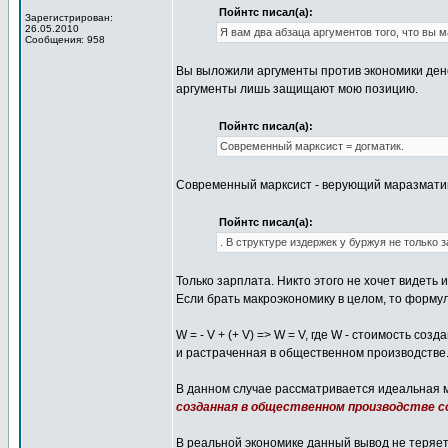
Пойнтс писал(а):
Зарегистрирован:
26.05.2010
Я вам два абзаца аргументов того, что вы м
Сообщения: 958
Вы выложили аргументы против экономики дене
аргументы лишь защищают мою позицию.
Пойнтс писал(а):
Современный марксист = догматик.
Современный марксист - верующий маразматик,
Пойнтс писал(а):
. В структуре издержек у буржуя не только з
Только зарплата. Никто этого не хочет видеть и
Если брать макроэкономику в целом, то формул
W = - V + (+ V) => W = V, где W - стоимость с
и растраченная в общественном производстве
В данном случае рассматривается идеальная мо
созданная в общественном производстве 
В реальной экономике данный вывод не теряет