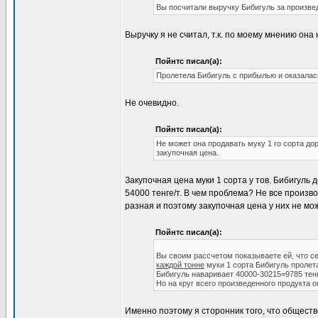
Вы посчитали выручку Бибигуль за произве
Выручку я не считал, т.к. по моему мнению он
Пойнтс писал(а):
Пролетела Бибигуль с прибылью и оказалас
Не очевидно.
Пойнтс писал(а):
Не может она продавать муку 1 го сорта дор
закупочная цена.
Закупочная цена муки 1 сорта у тов. Бибигуль
54000 тенге/т. В чем проблема? Не все произв
разная и поэтому закупочная цена у них не мо
Пойнтс писал(а):
Вы своим рассчетом показываете ей, что се
каждой тонне
муки 1 сорта Бибигуль пролета
Бибигуль наваривает 40000-30215=9785 тенг
Но на круг всего произведенного продукта он
Именно поэтому я сторонник того, что общест