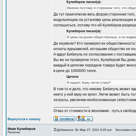
Кулиберов писал(а):
Именно поэтому я сторонник того, что общ
Да тут практически весь форум сторонник того,
индульгенцию на установку цены реализации 
соглашаться, потому что ей Кулиберов разреш
Кулиберов писал(а):
И цены на рынке общественные, а не индив
Да неужели? Кто проверял их общественность? Е
оплаты куршавелей, которыми общество не по
А вдруг Бибигуль по согласованию с поставщи
Вы же не проверяли этого, Кулиберов! Вы довол
каждый в цепочке передачи товара будет вноси
в цене до 1000000 тенге.
Цитата:
Я нашел. Кому легче стало?
В том-то и дело, что никому. Бибигуль может 
никто у ней муку не купит. Легче может быть т
затраты, увеличив необоснованную себестоим
_________________
Отказ от стоимости в экономике - путь к свобод
Вернуться к началу
Иван Кулиберов
Добавлено: Вс Мар 27, 2011 6:05 pm
Заголовок соо
Политик