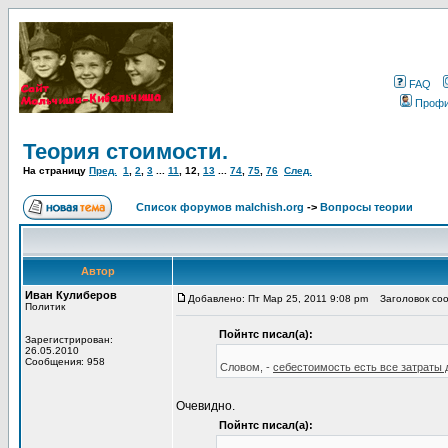
FAQ
Проф
Теория стоимости.
На страницу
Пред.
1
,
2
,
3
...
11
,
12
,
13
...
74
,
75
,
76
След.
Список форумов malchish.org
->
Вопросы теории
Автор
Иван Кулиберов
Добавлено: Пт Мар 25, 2011 9:08 pm
Заголовок соо
Политик
Пойнтс писал(а):
Зарегистрирован:
26.05.2010
Сообщения: 958
Словом, -
себестоимость есть все затраты 
Очевидно.
Пойнтс писал(а):