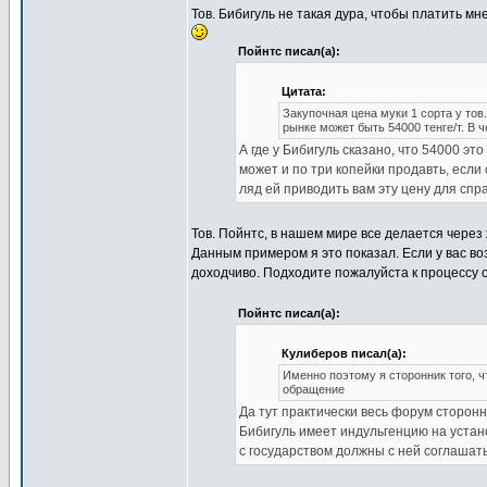
Тов. Бибигуль не такая дура, чтобы платить мн
Пойнтс писал(а):
Цитата:
Закупочная цена муки 1 сорта у тов
рынке может быть 54000 тенге/т. В 
А где у Бибигуль сказано, что 54000 э
может и по три копейки продавть, если
ляд ей приводить вам эту цену для спр
Тов. Пойнтс, в нашем мире все делается через
Данным примером я это показал. Если у вас во
доходчиво. Подходите пожалуйста к процессу 
Пойнтс писал(а):
Кулиберов писал(а):
Именно поэтому я сторонник того, 
обращение
Да тут практически весь форум сторонни
Бибигуль имеет индульгенцию на устан
с государством должны с ней соглашат