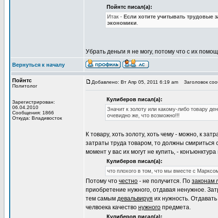
Пойнтс писал(а):
Итак -
Если хотите учитывать трудовые з
экономики
.
Убрать деньги я не могу, потому что с их пом
Вернуться к началу
Пойнтс
Добавлено: Вт Апр 05, 2011 6:19 am
Заголовок соо
Политолог
Кулиберов писал(а):
Зарегистрирован:
06.04.2010
Значит к золоту или какому-либо товару де
Сообщения: 1866
очевидно же, что возможно!!!
Откуда: Владивосток
К товару, хоть золоту, хоть чему - можно, к за
затраты труда товаром, то должны смириться с 
момент у вас их могут не купить, - конъюнктура
Кулиберов писал(а):
что плохого в том, что мы вместе с Маркс
Потому что
честно
- не получится. По
законам
приобретение нужного, отдавая ненужное. Зат
тем самым
девальвируя
их нужность. Отдавать 
челвоека качество
нужного
предмета.
Кулиберов писал(а):