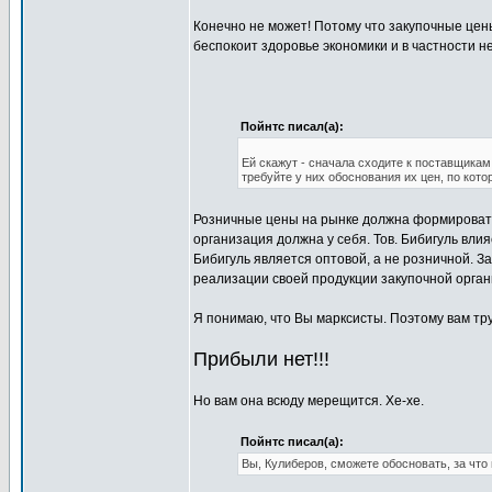
Конечно не может! Потому что закупочные цен
беспокоит здоровье экономики и в частности н
Пойнтс писал(а):
Ей скажут - сначала сходите к поставщикам
требуйте у них обоснования их цен, по кот
Розничные цены на рынке должна формировать
организация должна у себя. Тов. Бибигуль влия
Бибигуль является оптовой, а не розничной. З
реализации своей продукции закупочной органи
Я понимаю, что Вы марксисты. Поэтому вам тр
Прибыли нет!!!
Но вам она всюду мерещится. Хе-хе.
Пойнтс писал(а):
Вы, Кулиберов, сможете обосновать, за что