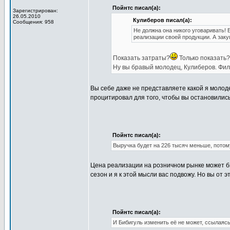
Пойнтс писал(а):
Зарегистрирован:
26.05.2010
Кулиберов писал(а):
Сообщения: 958
Не должна она никого уговаривать! 
реализации своей продукции. А заку
Показать затраты?
Только показать?.
Ну вы бравый молодец, Кулиберов. Фил
Вы себе даже не представляете какой я молод
процитировал для того, чтобы вы остановились
Пойнтс писал(а):
Выручка будет на 226 тысяч меньше, потом
Цена реализации на розничном рынке может б
сезон и я к этой мысли вас подвожу. Но вы от 
Пойнтс писал(а):
И Бибигуль изменить её не может, ссылаяс