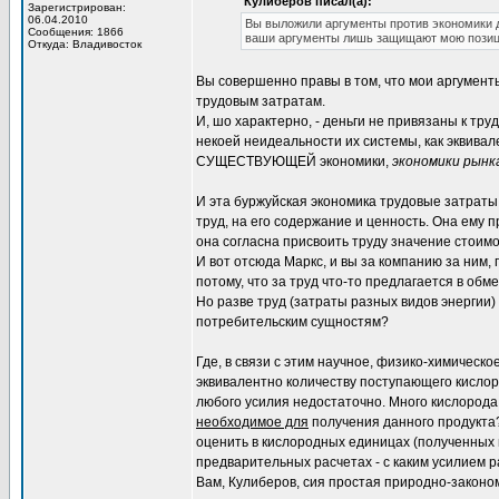
Кулиберов писал(а):
Зарегистрирован:
06.04.2010
Вы выложили аргументы против экономики д
Сообщения: 1866
ваши аргументы лишь защищают мою позиц
Откуда: Владивосток
Вы совершенно правы в том, что мои аргумент
трудовым затратам.
И, шо характерно, - деньги не привязаны к тр
некоей неидеальности их системы, как эквивал
СУЩЕСТВУЮЩЕЙ экономики,
экономики рынк
И эта буржуйская экономика трудовые затраты в
труд, на его содержание и ценность. Она ему п
она согласна присвоить труду значение стоимо
И вот отсюда Маркс, и вы за компанию за ним, 
потому, что за труд что-то предлагается в обме
Но разве труд (затраты разных видов энергии
потребительским сущностям?
Где, в связи с этим научное, физико-химическо
эквивалентно количеству поступающего кислород
любого усилия недостаточно. Много кислорода 
необходимое для
получения данного продукта?
оценить в кислородных единицах (полученных в 
предварительных расчетах - с каким усилием р
Вам, Кулиберов, сия простая природно-законом