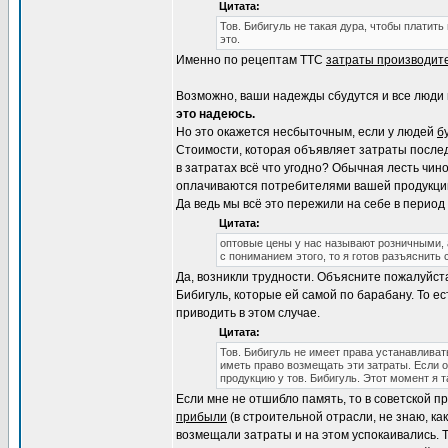
Цитата:
Тов. Бибигуль не такая дура, чтобы платить
это.
Именно по рецептам ТТС
затраты производит
Возможно, ваши надежды сбудутся и все люди 
это надеюсь.
Но это окажется несбыточным, если у людей
б
Стоимости, которая объявляет затраты после
в затратах всё что угодно? Обычная лесть чин
оплачиваются потребителями вашей продукции.
Да ведь мы всё это пережили на себе в перио
Цитата:
оптовые цены у нас называют розничными, 
с пониманием этого, то я готов разъяснить
Да, возникли трудности. Объясните пожалуйст
Бибигуль, которые ей самой по барабану. То е
приводить в этом случае.
Цитата:
Тов. Бибигуль не имеет права устанавливат
иметь право возмещать эти затраты. Если о
продукцию у тов. Бибигуль. Этот момент я т
Если мне не отшибло память, то в советской п
прибыли
(в строительной отрасли, не знаю, как
возмещали затраты и на этом успокаивались. Т