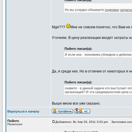
Пойнтс писал(а):
Но вы усердно обзываете
издержки
-
затраты
Мдя???
Мне не совсем понятно, что Вам не 
Уточняю. В цену реализации входят затраты н
Пойнтс писал(а):
И если она - экономика ублюдков и дебилов,
Да, я среди них. Но в отличии от некоторых я
Пойнтс писал(а):
скажите - в данной задаче кто выступает о
организация? И эта среднерыночная цена сл
Выше мною все уже сказано.
Вернуться к началу
Пойнтс
Добавлено: Вс Апр 03, 2011 3:03 pm
Заголовок соо
Политолог