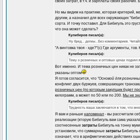
своих затрат, в т.ч. и зарплаты своих рабочих
Но мы видим на практике, которая критерий, ма
другим, а назначил для всех окружающих "бибиг
сорта. И точку поставил. Для Бибигуль это грус
что она может сделать?
Кулиберов писал(а):
Ну бред... догмы...Без комментариев. Читай
"А винтовка твоя - хде?"(с) Где аргументы, то
Кулиберов писал(а):
Тему о розничных и оптовых ценах поднял я
Вот именно. И тема розничных цен никак не з
указаны оптом
Я готов согласится, что
"Основой для розничны
конфликт двух буржуев, совершающих транзакци
розничных цен (по которым закупщик будет пр
килограмм, а может по 50 или по 200.
Мы не зна
Кулиберов писал(а):
Трудность ваша заключается в том, что мн
Я вам и раньше
напоминал
- вы рассчитали се
реализации (кторую Бибигуль вам сама указала
соотнесенные
затраты
Бибигуль на тонну муки
установили, что суммарные
затраты
Бибигуль 
означает, что в арифметических действиях оши