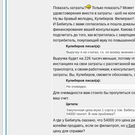
Показать затраты?
Только показать? Может
удовстоверения внести в затраты - шоб ни коп
Ну вы бравый молодец, Кулиберов. Филигрант!
И Бибигуль с вами согласилась и пошла доказыв
финансирование вашей консультации. Какова б
подсчитать до того, как встретилась с закупщ
потребитель, покупающий муку по повышенной 
Кулиберов писал(а):
Выручку я не считал, т.к. по моему мнению
Выручка будет на 226 тысяч меньше, потому чт
инстанциях на свои затраты с рассчитанной ва
транспорта, к своим работникам, к консультан
затраты. Вы, Кулиберов, сможете обосновать, 
Кулиберов писал(а):
Не очевидно.
Для очевидности вам стоило бы прогуляться со
ваш счет.
Цитата:
Закупочная цена муки 1 сорта у тов. Бибиг
54000 тенге/т. В чем проблема?
А где у Бибигуль сказано, что 54000 это цена
копейки продавть, если он филантроп, но
у Биб
цену для справки?