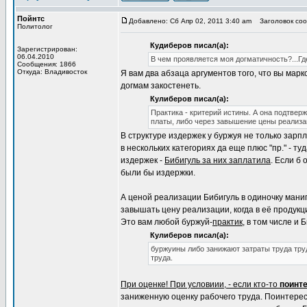
Пойнтс
Добавлено: Сб Апр 02, 2011 3:40 am
Заголовок соо
Политолог
Кудиберов писал(а):
Зарегистрирован:
06.04.2010
В чем проявляется моя догматичность?...Г
Сообщения: 1866
Откуда: Владивосток
Я вам два абзаца аргументов того, что вы мар
догмам закостенеть.
Кулиберов писал(а):
Практика - критерий истины. А она подтвер
платы, либо через завышение цены реализа
В структуре издержек у буржуя не только зарп
в нескольких категориях да еще плюс "пр." - т
издержек -
Бибигуль за них заплатила
. Если б
были бы издержки.
А ценой реализации Бибигуль в одиночку манип
завышать цену реализации, когда в её продукц
Это вам любой буржуй-
практик
, в том числе и 
Кулиберов писал(а):
буржуины либо занижают затраты труда тру
труда.
При оценке! При условиии, - если кто-то
поинт
заниженную оценку рабочего труда. Поинтерес