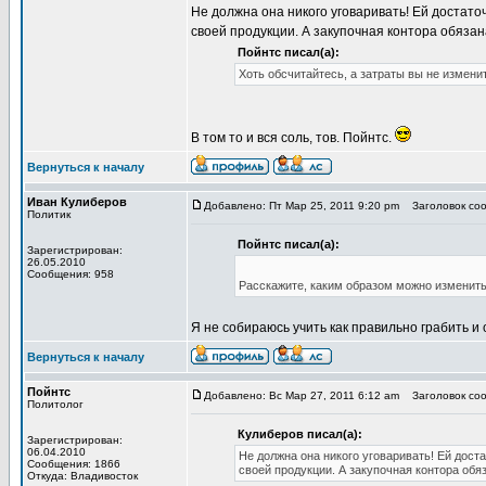
Не должна она никого уговаривать! Ей достато
своей продукции. А закупочная контора обязана
Пойнтс писал(а):
Хоть обсчитайтесь, а затраты вы не измени
В том то и вся соль, тов. Пойнтс.
Вернуться к началу
Иван Кулиберов
Добавлено: Пт Мар 25, 2011 9:20 pm
Заголовок соо
Политик
Пойнтс писал(а):
Зарегистрирован:
26.05.2010
Сообщения: 958
Расскажите, каким образом можно изменить 
Я не собираюсь учить как правильно грабить и 
Вернуться к началу
Пойнтс
Добавлено: Вс Мар 27, 2011 6:12 am
Заголовок соо
Политолог
Кулиберов писал(а):
Зарегистрирован:
06.04.2010
Не должна она никого уговаривать! Ей дост
Сообщения: 1866
своей продукции. А закупочная контора обяз
Откуда: Владивосток