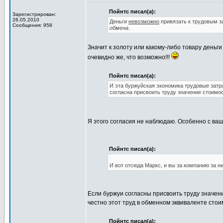
Пойнтс писал(а):
Зарегистрирован:
26.05.2010
Деньги
невозможно
привязать к трудовым 
Сообщения: 958
обмена
.
Значит к золоту или какому-либо товару деньг
очевидно же, что возможно!!!
Пойнтс писал(а):
И эта буржуйская экономика трудовые затра
согласна присвоить труду значение стоимос
Я этого согласия не наблюдаю. Особенно с ва
Пойнтс писал(а):
И вот отсюда Маркс, и вы за компанию за ни
Если буржуи согласны присвоить труду значени
честно этот труд в обменном эквиваленте стоим
Пойнтс писал(а):