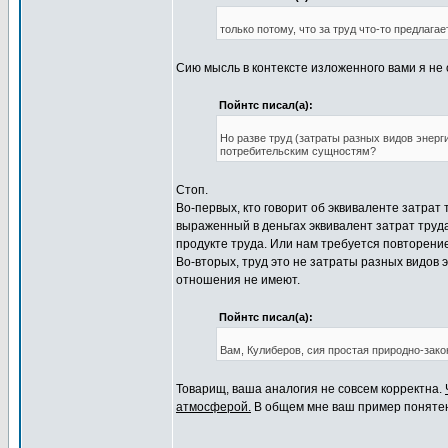
только потому, что за труд что-то предлагае
Сию мысль в контексте изложенного вами я не 
Пойнтс писал(а):
Но разве труд (затраты разных видов энер
потребительским сущностям?
Стоп.
Во-первых, кто говорит об эквиваленте затрат
выраженный в деньгах эквивалент затрат труд
продукте труда. Или нам требуется повторен
Во-вторых, труд это не затраты разных видов э
отношения не имеют.
Пойнтс писал(а):
Вам, Кулиберов, сия простая природно-зако
Товарищ, ваша аналогия не совсем корректна.
атмосферой.
В общем мне ваш пример понятен.