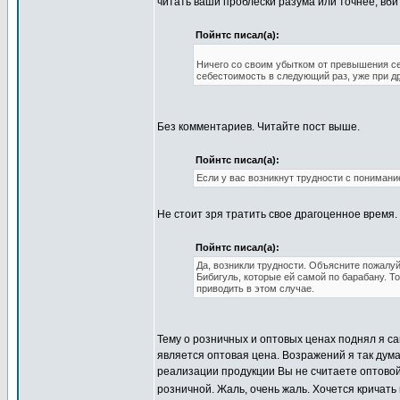
читать ваши проблески разума или точнее, вб
Пойнтс писал(а):
Ничего со своим убытком от превышения се
себестоимость в следующий раз, уже при
д
Без комментариев. Читайте пост выше.
Пойнтс писал(а):
Если у вас возникнут трудности с понимани
Не стоит зря тратить свое драгоценное время
Пойнтс писал(а):
Да, возникли трудности. Объясните пожалуй
Бибигуль, которые ей самой по барабану. Т
приводить в этом случае.
Тему о розничных и оптовых ценах поднял я са
является оптовая цена. Возражений я так дум
реализации продукции Вы не считаете оптовой
розничной. Жаль, очень жаль. Хочется кричать 