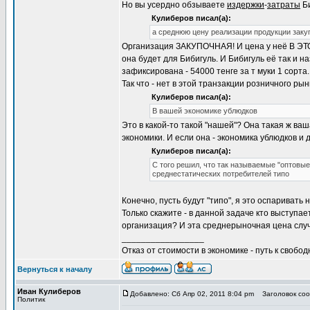
Но вы усердно обзываете
издержки
-
затраты
Би
Кулиберов писал(а):
а среднюю цену реализации продукции закуп
Организация ЗАКУПОЧНАЯ! И цена у неё В ЭТ
она будет для Бибигуль. И Бибигуль её так и 
зафиксирована - 54000 тенге за т муки 1 сорта.
Так что - нет в этой транзакции розничного ры
Кулиберов писал(а):
В вашей экономике ублюдков
Это в какой-то такой "нашей"? Она такая ж ваш
экономики. И если она - экономика ублюдков и д
Кулиберов писал(а):
С того решил, что так называемые "оптовы
среднестатических потребителей типо
Конечно, пусть будут "типо", я это оспаривать 
Только скажите - в данной задаче кто выступ
организация? И эта среднерыночная цена случ
_________________
Отказ от стоимости в экономике - путь к свобод
Вернуться к началу
Иван Кулиберов
Добавлено: Сб Апр 02, 2011 8:04 pm
Заголовок соо
Политик