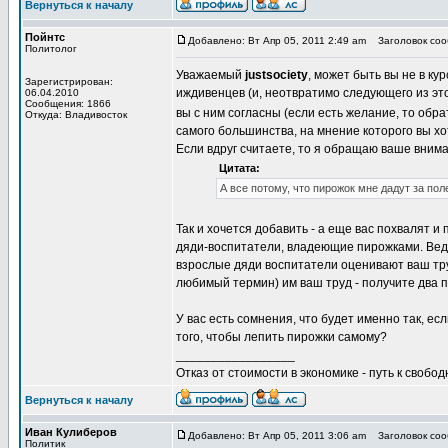
Вернуться к началу
Пойнтс
Добавлено: Вт Апр 05, 2011 2:49 am
Заголовок соо
Политолог
Уважаемый
justsociety
, может быть вы не в кур
Зарегистрирован:
иждивенцев (и, неотвратимо следующего из это
06.04.2010
Сообщения: 1866
вы с ним согласны (если есть желание, то обра
Откуда: Владивосток
самого большинства, на мнение которого вы х
Если вдруг считаете, то я обращаю ваше внима
Цитата:
А все потому, что пирожок мне дадут за пол
Так и хочется добавить - а еще вас похвалят и
дяди-воспитатели, владеющие пирожками. Ведь в
взрослые дяди воспитатели оценивают ваш тру
любимый термин) им ваш труд - получите два пи
У вас есть сомнения, что будет именно так, е
того, чтобы лепить пирожки самому?
_________________
Отказ от стоимости в экономике - путь к свобод
Вернуться к началу
Иван Кулиберов
Добавлено: Вт Апр 05, 2011 3:06 am
Заголовок соо
Политик