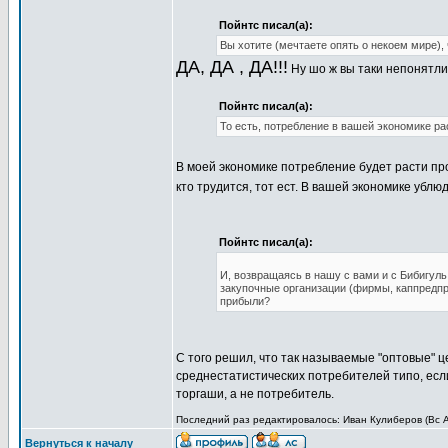
Пойнтс писал(а):
Вы хотите (мечтаете опять о некоем мире),
ДА, ДА , ДА!!!
Ну шо ж вы таки непонятл
Пойнтс писал(а):
То есть, потребление в вашей экономике ра
В моей экономике потребление будет расти пр
кто трудится, тот ест. В вашей экономике ублюд
Пойнтс писал(а):
И, возвращаясь в нашу с вами и с Бибигуль 
закупочные организации (фирмы, каппредпри
прибыли?
С того решил, что так называемые "оптовые" 
среднестатистических потребителей типо, если
торгаши, а не потребитель.
Последний раз редактировалось: Иван Кулиберов (Вс Ап
Вернуться к началу