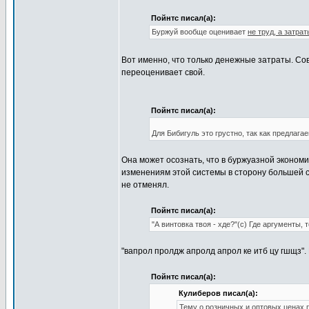
Пойнтс писал(а):
Буржуй вообще оценивает
не труд, а затрат
Вот именно, что только денежные затраты. Сов
переоценивает свой.
Пойнтс писал(а):
Для Бибигуль это грустно, так как предлагае
Она может осознать, что в буржуазной экономи
изменениям этой системы в сторону большей с
не отменял.
Пойнтс писал(а):
"А винтовка твоя - хде?"(с) Где аргументы
"вапрол пролдж апролд апрол ке итб цу гшщз".
Пойнтс писал(а):
Кулиберов писал(а):
Тему о розничных и оптовых ценах 