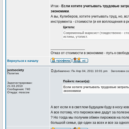
Итак -
Если хотите учитывать трудовые затра
экономики
.
А вы, Кулиберов, хотите учитывать труд, но, в
инструмента - стоимости (и ея воплощения в 
Цитата:
Современный марксист (тождественно - сто
истины, утопист.
_________________
Отказ от стоимости в экономике - путь к свобод
Вернуться к началу
justsociety
Добавлено: Пн Апр 04, 2011 10:01 pm
Заголовок со
Политик
Пойнтс писал(а):
Зарегистрирован:
21.03.2010
Если хотите учитывать трудовые затраты
Сообщения: 740
экономики
Откуда: moscow
А вот если я в светлом будущем буду в носу ко
А все потому, что пирожок мне дадут за полезн
? Но тогда мы получим обмен пирожков на поле
большой семье, где один за всех и все за одно