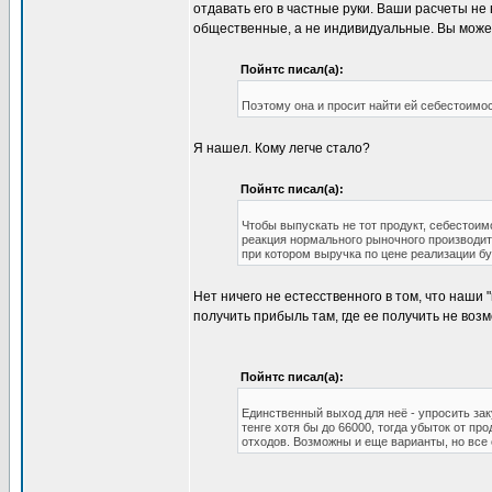
отдавать его в частные руки. Ваши расчеты не
общественные, а не индивидуальные. Вы может
Пойнтс писал(а):
Поэтому она и просит найти ей себестоимос
Я нашел. Кому легче стало?
Пойнтс писал(а):
Чтобы выпускать не тот продукт, себестоим
реакция нормального рыночного производите
при котором выручка по цене реализации буд
Нет ничего не естесственного в том, что наши
получить прибыль там, где ее получить не воз
Пойнтс писал(а):
Единственный выход для неё - упросить зак
тенге хотя бы до 66000, тогда убыток от пр
отходов. Возможны и еще варианты, но все 