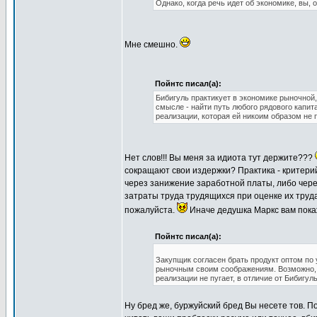
Однако, когда речь идет об экономике, вы, 
Мне смешно.
Пойнтс писал(а):
Бибигуль практикует в экономике рыночной
смысле - найти путь любого рядового капит
реализации, которая ей никоим образом не 
Нет слов!!! Вы меня за идиота тут держите???
сокращают свои издержки? Практика - критери
через занижение заработной платы, либо чер
затраты труда трудящихся при оценке их труда
пожалуйста.
Иначе дедушка Маркс вам пока
Пойнтс писал(а):
Закупщик согласен брать продукт оптом по 
рыночным своим соображениям. Возможно, п
реализации не пугает, в отличие от Бибигуль
Ну бред же, буржуйский бред Вы несете тов. По