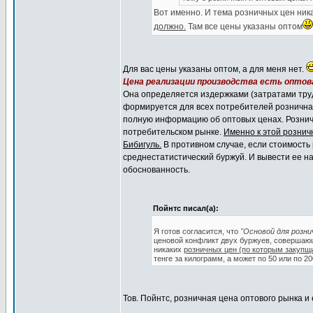
Вот именно. И тема розничных цен ник
должно.
Там все цены указаны оптом
Для вас цены указаны оптом, а для меня нет.
Цена реализации производства есть оптова
Она определяется издержками (затратами труд
формируется для всех потребителей розничная
полную информацию об оптовых ценах. Рознич
потребительском рынке.
Именно к этой рознич
Бибигуль.
В противном случае, если стоимость 
среднестатистический буржуй. И вывести ее на
обоснованность.
Пойнтс писал(а):
Я готов согласится, что
"Основой для розни
ценовой конфликт двух буржуев, совершающи
никаких
розничных цен (по которым закупщ
тенге за килограмм, а может по 50 или по 2
Тов. Пойнтс, розничная цена оптового рынка и