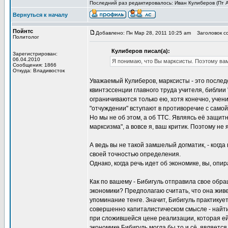
Последний раз редактировалось: Иван Кулиберов (Пт Ап
Вернуться к началу
Пойнтс
Добавлено: Пн Мар 28, 2011 10:25 am
Заголовок с
Политолог
Кулиберов писал(а):
Зарегистрирован:
06.04.2010
Я понимаю, что Вы марксисты. Поэтому вам
Сообщения: 1866
Откуда: Владивосток
Уважаемый Кулиберов, марксисты - это послед
квинтэссенции главного труда учителя, библии 
ограничиваются только ею, хотя конечно, учен
"отчуждении" вступают в противоречие с само
Но мы не об этом, а об ТТС. Являясь её защит
марксизма", а вовсе я, ваш критик. Поэтому н
А ведь вы не такой замшелый догматик, - когда
своей точностью определения.
Однако, когда речь идет об экономике, вы, опир
Как по вашему - Бибигуль отправила свое обр
экономики? Предполагаю считать, что она живе
упоминание тенге. Значит, Бибигуль практикуе
совершенно капиталистическом смысле - найти 
при сложившейся цене реализации, которая ей 
экономике Бибигуль могла бы то и сё, является