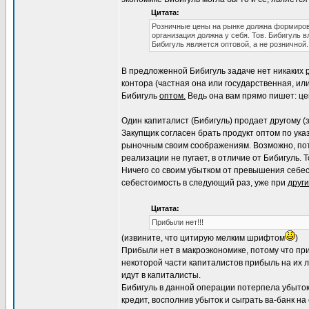
Цитата:
Розничные цены на рынке должна формирова
организация должна у себя. Тов. Бибигуль в
Бибигуль является оптовой, а не розничной.
В предложенной Бибигуль задаче нет никаких
контора (частная она или государственная, ил
Бибигуль
оптом.
Ведь она вам прямо пишет: цен
Один капиталист (Бибигуль) продает другому (
Закупщик согласен брать продукт оптом по ука
рыночным своим соображениям. Возможно, потом
реализации не пугает, в отличие от Бибигуль. Т
Ничего со своим убытком от превышения себест
себестоимость в следующий раз, уже при
други
Цитата:
Прибыли нет!!!
(извините, что цитирую мелким шрифтом
)
Прибыли нет в макроэкономике, потому что при
некоторой части капиталистов прибыль на их 
идут в капиталисты.
Бибигуль в данной операции потерпела убыток 
кредит, восполнив убыток и сыграть ва-банк н