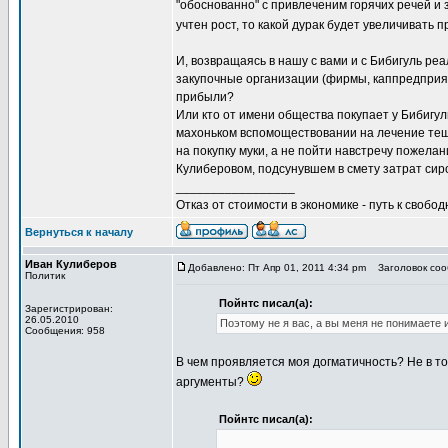
"обоснованно" с привлеченим горячих речей и 
учтен рост, то какой дурак будет увеличивать 
И, возвращаясь в нашу с вами и с Бибигуль реа
закупочные организации (фирмы, каппредприяти
прибыли?
Или кто от имени общества покупает у Бибигул
махоньком вспомоществовании на лечение тещи
на покупку муки, а не пойти навстречу пожел
Кулиберовом, подсунувшем в смету затрат си
_________________
Отказ от стоимости в экономике - путь к свобод
Вернуться к началу
Иван Кулиберов
Добавлено: Пт Апр 01, 2011 4:34 pm
Заголовок соо
Политик
Пойнтс писал(а):
Зарегистрирован:
26.05.2010
Поэтому не я вас, а вы меня не понимаете
Сообщения: 958
В чем проявляется моя догматичность? Не в то
аргументы?
Пойнтс писал(а):