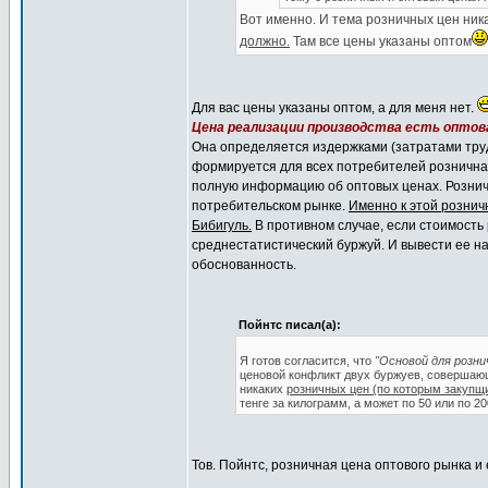
Вот именно. И тема розничных цен ник
должно.
Там все цены указаны оптом
Для вас цены указаны оптом, а для меня нет.
Цена реализации производства есть оптова
Она определяется издержками (затратами труд
формируется для всех потребителей розничная
полную информацию об оптовых ценах. Рознич
потребительском рынке.
Именно к этой рознич
Бибигуль.
В противном случае, если стоимость 
среднестатистический буржуй. И вывести ее на
обоснованность.
Пойнтс писал(а):
Я готов согласится, что
"Основой для розни
ценовой конфликт двух буржуев, совершающи
никаких
розничных цен (по которым закупщ
тенге за килограмм, а может по 50 или по 2
Тов. Пойнтс, розничная цена оптового рынка и