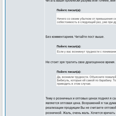
читать ваши проблески разума или точнее, вб
Пойнтс писал(а):
Ничего со своим убытком от превышения се
себестоимость в следующий раз, уже при
д
Без комментариев. Читайте пост выше.
Пойнтс писал(а):
Если у вас возникнут трудности с понимани
Не стоит зря тратить свое драгоценное время
Пойнтс писал(а):
Да, возникли трудности. Объясните пожалуй
Бибигуль, которые ей самой по барабану. Т
приводить в этом случае.
Тему о розничных и оптовых ценах поднял я са
является оптовая цена. Возражений я так дум
реализации продукции Вы не считаете оптовой
розничной. Жаль, очень жаль. Хочется кричать 