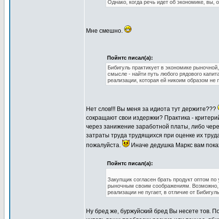
Однако, когда речь идет об экономике, вы, 
Мне смешно.
Пойнтс писал(а):
Бибигуль практикует в экономике рыночной
смысле - найти путь любого рядового капит
реализации, которая ей никоим образом не 
Нет слов!!! Вы меня за идиота тут держите???
сокращают свои издержки? Практика - критери
через занижение заработной платы, либо чер
затраты труда трудящихся при оценке их труда
пожалуйста.
Иначе дедушка Маркс вам пока
Пойнтс писал(а):
Закупщик согласен брать продукт оптом по 
рыночным своим соображениям. Возможно, п
реализации не пугает, в отличие от Бибигуль
Ну бред же, буржуйский бред Вы несете тов. По