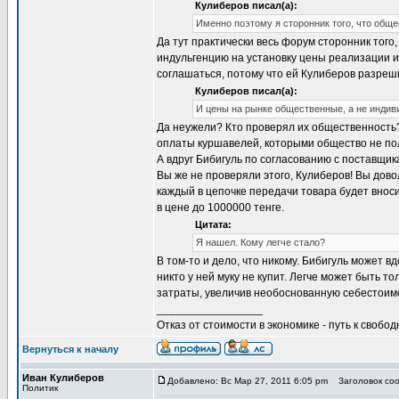
Кулиберов писал(а):
Именно поэтому я сторонник того, что общ
Да тут практически весь форум сторонник того,
индульгенцию на установку цены реализации 
соглашаться, потому что ей Кулиберов разреш
Кулиберов писал(а):
И цены на рынке общественные, а не индив
Да неужели? Кто проверял их общественность? Е
оплаты куршавелей, которыми общество не по
А вдруг Бибигуль по согласованию с поставщи
Вы же не проверяли этого, Кулиберов! Вы довол
каждый в цепочке передачи товара будет вноси
в цене до 1000000 тенге.
Цитата:
Я нашел. Кому легче стало?
В том-то и дело, что никому. Бибигуль может 
никто у ней муку не купит. Легче может быть т
затраты, увеличив необоснованную себестоим
_________________
Отказ от стоимости в экономике - путь к свобод
Вернуться к началу
Иван Кулиберов
Добавлено: Вс Мар 27, 2011 6:05 pm
Заголовок соо
Политик