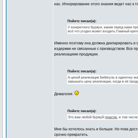
нас. Игнорирование этого знания ведет нас к 
Пойнтс писал(а):
У конкретного буржуя, каким перед нами пр
всё что угодно может входить.Главный крит
Именно поэтому она должна декларировать и о
издержки не связанные с призводством. Все 
реализациию продукции.
Пойнтс писал(а):
А ценой реализации Бибигуль в одиночку ма
завышать цену реализации, когда в её прод
Демагогия.
Пойнтс писал(а):
Это вам любой буржуй-
практик
, в том числ
Мне бы хотелось знать и больше. Но пока дост
срочно прекратить.