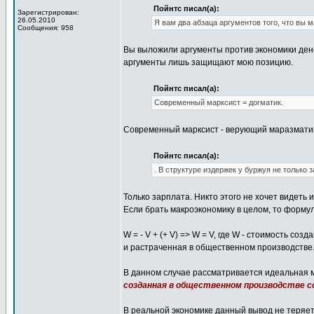
Пойнтс писал(а):
Зарегистрирован:
26.05.2010
Я вам два абзаца аргументов того, что вы м
Сообщения: 958
Вы выложили аргументы против экономики дене
аргументы лишь защищают мою позицию.
Пойнтс писал(а):
Современный марксист = догматик.
Современный марксист - верующий маразматик,
Пойнтс писал(а):
. В структуре издержек у буржуя не только з
Только зарплата. Никто этого не хочет видеть и
Если брать макроэкономику в целом, то формул
W = - V + (+ V) => W = V, где W - стоимость с
и растраченная в общественном производстве
В данном случае рассматривается идеальная мо
созданная в общественном производстве 
В реальной экономике данный вывод не теряет