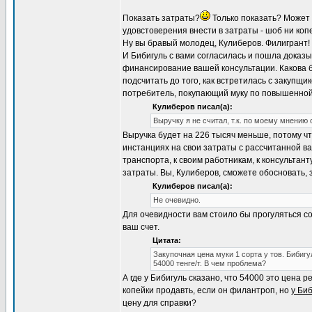
Показать затраты?
Только показать? Может
удовстоверения внести в затраты - шоб ни коп
Ну вы бравый молодец, Кулиберов. Филигрант!
И Бибигуль с вами согласилась и пошла доказыв
финансирование вашей консультации. Какова б
подсчитать до того, как встретилась с закупщ
потребитель, покупающий муку по повышенной 
Кулиберов писал(а):
Выручку я не считал, т.к. по моему мнению
Выручка будет на 226 тысяч меньше, потому чт
инстанциях на свои затраты с рассчитанной ва
транспорта, к своим работникам, к консультан
затраты. Вы, Кулиберов, сможете обосновать, 
Кулиберов писал(а):
Не очевидно.
Для очевидности вам стоило бы прогуляться со
ваш счет.
Цитата:
Закупочная цена муки 1 сорта у тов. Бибиг
54000 тенге/т. В чем проблема?
А где у Бибигуль сказано, что 54000 это цена
копейки продавть, если он филантроп, но
у Биб
цену для справки?