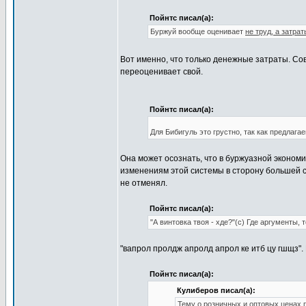
Пойнтс писал(а):
Буржуй вообще оценивает
не труд, а затрат
Вот именно, что только денежные затраты. Сов
переоценивает свой.
Пойнтс писал(а):
Для Бибигуль это грустно, так как предлагае
Она может осознать, что в буржуазной экономи
изменениям этой системы в сторону большей с
не отменял.
Пойнтс писал(а):
"А винтовка твоя - хде?"(с) Где аргументы
"вапрол пролдж апролд апрол ке итб цу гшщз".
Пойнтс писал(а):
Кулиберов писал(а):
Тему о розничных и оптовых ценах 