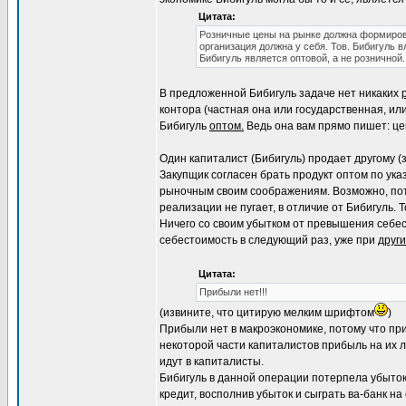
Цитата:
Розничные цены на рынке должна формирова
организация должна у себя. Тов. Бибигуль в
Бибигуль является оптовой, а не розничной.
В предложенной Бибигуль задаче нет никаких
контора (частная она или государственная, ил
Бибигуль
оптом.
Ведь она вам прямо пишет: цен
Один капиталист (Бибигуль) продает другому (
Закупщик согласен брать продукт оптом по ука
рыночным своим соображениям. Возможно, потом
реализации не пугает, в отличие от Бибигуль. Т
Ничего со своим убытком от превышения себест
себестоимость в следующий раз, уже при
други
Цитата:
Прибыли нет!!!
(извините, что цитирую мелким шрифтом
)
Прибыли нет в макроэкономике, потому что при
некоторой части капиталистов прибыль на их 
идут в капиталисты.
Бибигуль в данной операции потерпела убыток 
кредит, восполнив убыток и сыграть ва-банк н