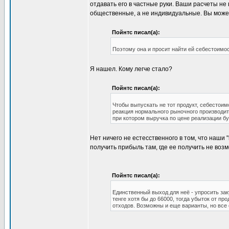
отдавать его в частные руки. Ваши расчеты не
общественные, а не индивидуальные. Вы может
Пойнтс писал(а):
Поэтому она и просит найти ей себестоимос
Я нашел. Кому легче стало?
Пойнтс писал(а):
Чтобы выпускать не тот продукт, себестоим
реакция нормального рыночного производите
при котором выручка по цене реализации буд
Нет ничего не естесственного в том, что наши
получить прибыль там, где ее получить не воз
Пойнтс писал(а):
Единственный выход для неё - упросить зак
тенге хотя бы до 66000, тогда убыток от пр
отходов. Возможны и еще варианты, но все 