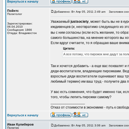
Вернуться к началу
Пойнтс
Добавлено: Вт Апр 05, 2011 2:49 am
Заголовок соо
Политолог
Уважаемый
justsociety
, может быть вы не в кур
Зарегистрирован:
иждивенцев (и, неотвратимо следующего из это
06.04.2010
Сообщения: 1866
вы с ним согласны (если есть желание, то обра
Откуда: Владивосток
самого большинства, на мнение которого вы х
Если вдруг считаете, то я обращаю ваше внима
Цитата:
А все потому, что пирожок мне дадут за пол
Так и хочется добавить - а еще вас похвалят и
дяди-воспитатели, владеющие пирожками. Ведь в
взрослые дяди воспитатели оценивают ваш тру
любимый термин) им ваш труд - получите два пи
У вас есть сомнения, что будет именно так, е
того, чтобы лепить пирожки самому?
_________________
Отказ от стоимости в экономике - путь к свобод
Вернуться к началу
Иван Кулиберов
Добавлено: Вт Апр 05, 2011 3:06 am
Заголовок соо
Политик