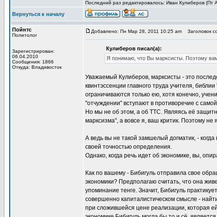
Последний раз редактировалось: Иван Кулиберов (Пт Ап
Вернуться к началу
Пойнтс
Добавлено: Пн Мар 28, 2011 10:25 am
Заголовок с
Политолог
Кулиберов писал(а):
Зарегистрирован:
06.04.2010
Я понимаю, что Вы марксисты. Поэтому вам
Сообщения: 1866
Откуда: Владивосток
Уважаемый Кулиберов, марксисты - это послед
квинтэссенции главного труда учителя, библии 
ограничиваются только ею, хотя конечно, учен
"отчуждении" вступают в противоречие с само
Но мы не об этом, а об ТТС. Являясь её защит
марксизма", а вовсе я, ваш критик. Поэтому н
А ведь вы не такой замшелый догматик, - когда
своей точностью определения.
Однако, когда речь идет об экономике, вы, опир
Как по вашему - Бибигуль отправила свое обр
экономики? Предполагаю считать, что она живе
упоминание тенге. Значит, Бибигуль практикуе
совершенно капиталистическом смысле - найти 
при сложившейся цене реализации, которая ей 
экономике Бибигуль могла бы то и сё, является