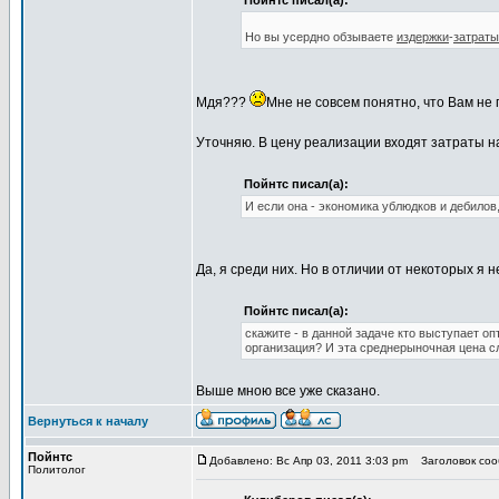
Пойнтс писал(а):
Но вы усердно обзываете
издержки
-
затраты
Мдя???
Мне не совсем понятно, что Вам не 
Уточняю. В цену реализации входят затраты н
Пойнтс писал(а):
И если она - экономика ублюдков и дебилов,
Да, я среди них. Но в отличии от некоторых я
Пойнтс писал(а):
скажите - в данной задаче кто выступает о
организация? И эта среднерыночная цена сл
Выше мною все уже сказано.
Вернуться к началу
Пойнтс
Добавлено: Вс Апр 03, 2011 3:03 pm
Заголовок соо
Политолог