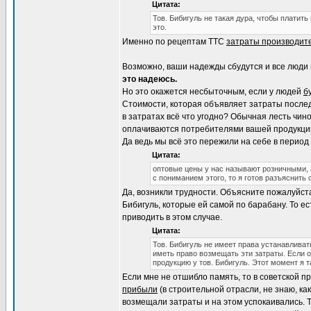
Цитата:
Тов. Бибигуль не такая дура, чтобы платить
это.
Именно по рецептам ТТС
затраты производит
Возможно, ваши надежды сбудутся и все люди 
это надеюсь.
Но это окажется несбыточным, если у людей
б
Стоимости, которая объявляет затраты после
в затратах всё что угодно? Обычная лесть чин
оплачиваются потребителями вашей продукции.
Да ведь мы всё это пережили на себе в перио
Цитата:
оптовые цены у нас называют розничными, 
с пониманием этого, то я готов разъяснить
Да, возникли трудности. Объясните пожалуйст
Бибигуль, которые ей самой по барабану. То е
приводить в этом случае.
Цитата:
Тов. Бибигуль не имеет права устанавливат
иметь право возмещать эти затраты. Если о
продукцию у тов. Бибигуль. Этот момент я т
Если мне не отшибло память, то в советской п
прибыли
(в строительной отрасли, не знаю, как
возмещали затраты и на этом успокаивались. Т