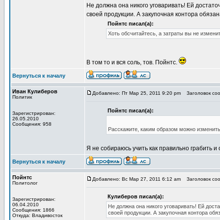
Не должна она никого уговаривать! Ей достато
своей продукции. А закупочная контора обязана
Пойнтс писал(а):
Хоть обсчитайтесь, а затраты вы не измени
В том то и вся соль, тов. Пойнтс.
Вернуться к началу
Иван Кулиберов
Добавлено: Пт Мар 25, 2011 9:20 pm
Заголовок соо
Политик
Пойнтс писал(а):
Зарегистрирован:
26.05.2010
Сообщения: 958
Расскажите, каким образом можно изменить 
Я не собираюсь учить как правильно грабить и 
Вернуться к началу
Пойнтс
Добавлено: Вс Мар 27, 2011 6:12 am
Заголовок соо
Политолог
Кулиберов писал(а):
Зарегистрирован:
06.04.2010
Не должна она никого уговаривать! Ей дост
Сообщения: 1866
своей продукции. А закупочная контора обяз
Откуда: Владивосток