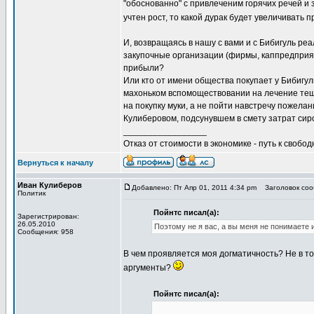
"обоснованно" с привлеченим горячих речей и 
учтен рост, то какой дурак будет увеличивать 
И, возвращаясь в нашу с вами и с Бибигуль реа
закупочные организации (фирмы, каппредприяти
прибыли?
Или кто от имени общества покупает у Бибигул
махоньком вспомоществовании на лечение тещи
на покупку муки, а не пойти навстречу пожел
Кулиберовом, подсунувшем в смету затрат си
_________________
Отказ от стоимости в экономике - путь к свобод
Вернуться к началу
Иван Кулиберов
Добавлено: Пт Апр 01, 2011 4:34 pm
Заголовок соо
Политик
Пойнтс писал(а):
Зарегистрирован:
26.05.2010
Поэтому не я вас, а вы меня не понимаете
Сообщения: 958
В чем проявляется моя догматичность? Не в то
аргументы?
Пойнтс писал(а):