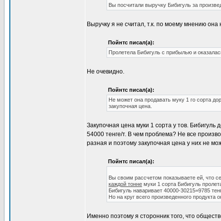
Вы посчитали выручку Бибигуль за произве
Выручку я не считал, т.к. по моему мнению он
Пойнтс писал(а):
Пролетела Бибигуль с прибылью и оказалас
Не очевидно.
Пойнтс писал(а):
Не может она продавать муку 1 го сорта дор
закупочная цена.
Закупочная цена муки 1 сорта у тов. Бибигуль
54000 тенге/т. В чем проблема? Не все произв
разная и поэтому закупочная цена у них не мо
Пойнтс писал(а):
Вы своим рассчетом показываете ей, что се
каждой тонне
муки 1 сорта Бибигуль пролета
Бибигуль наваривает 40000-30215=9785 тенг
Но на круг всего произведенного продукта он
Именно поэтому я сторонник того, что общест