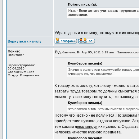
Пойнтс писал(а):
Итак -
Если хотите учитывать трудовые з
экономики
.
Убрать деньги я не могу, потому что с их пом
Вернуться к началу
Пойнтс
Добавлено: Вт Апр 05, 2011 6:19 am
Заголовок соо
Политолог
Кулиберов писал(а):
Зарегистрирован:
06.04.2010
Значит к золоту или какому-либо товару де
Сообщения: 1866
очевидно же, что возможно!!!
Откуда: Владивосток
К товару, хоть золоту, хоть чему - можно, к за
затраты труда товаром, то должны смириться с 
момент у вас их могут не купить, - конъюнктура
Кулиберов писал(а):
что плохого в том, что мы вместе с Маркс
Потому что
честно
- не получится. По
законам
приобретение нужного, отдавая ненужное. Зат
тем самым
девальвируя
их нужность. Отдавать 
челвоека качество
нужного
предмета.
Кулиберов писал(а):