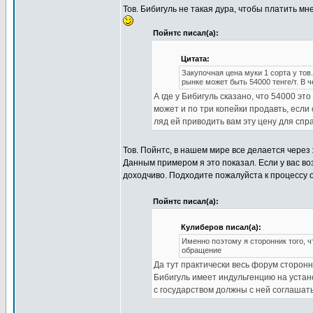
Тов. Бибигуль не такая дура, чтобы платить мн
Пойнтс писал(а):
Цитата:
Закупочная цена муки 1 сорта у тов
рынке может быть 54000 тенге/т. В 
А где у Бибигуль сказано, что 54000 э
может и по три копейки продавть, если
ляд ей приводить вам эту цену для спр
Тов. Пойнтс, в нашем мире все делается через
Данным примером я это показал. Если у вас во
доходчиво. Подходите пожалуйста к процессу 
Пойнтс писал(а):
Кулиберов писал(а):
Именно поэтому я сторонник того, 
обращение
Да тут практически весь форум сторонни
Бибигуль имеет индульгенцию на устан
с государством должны с ней соглашат