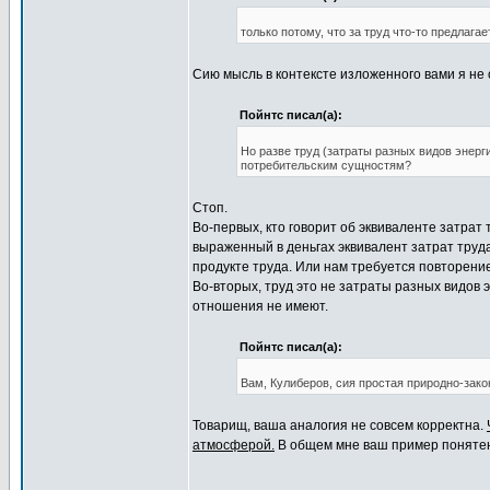
только потому, что за труд что-то предлагае
Сию мысль в контексте изложенного вами я не 
Пойнтс писал(а):
Но разве труд (затраты разных видов энер
потребительским сущностям?
Стоп.
Во-первых, кто говорит об эквиваленте затрат
выраженный в деньгах эквивалент затрат труд
продукте труда. Или нам требуется повторен
Во-вторых, труд это не затраты разных видов э
отношения не имеют.
Пойнтс писал(а):
Вам, Кулиберов, сия простая природно-зако
Товарищ, ваша аналогия не совсем корректна.
атмосферой.
В общем мне ваш пример понятен.