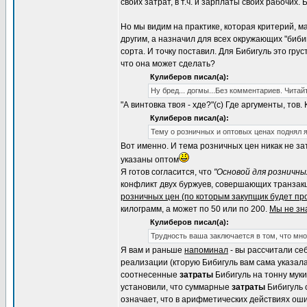
своих затрат, в т.ч. и зарплаты своих рабочих
Но мы видим на практике, которая критерий, ма
другим, а назначил для всех окружающих "бибиг
сорта. И точку поставил. Для Бибигуль это грус
что она может сделать?
Кулиберов писал(а):
Ну бред... догмы...Без комментариев. Читай
"А винтовка твоя - хде?"(с) Где аргументы, то
Кулиберов писал(а):
Тему о розничных и оптовых ценах поднял я
Вот именно. И тема розничных цен никак не з
указаны оптом
Я готов согласится, что
"Основой для розничны
конфликт двух буржуев, совершающих транзакци
розничных цен (по которым закупщик будет пр
килограмм, а может по 50 или по 200.
Мы не зна
Кулиберов писал(а):
Трудность ваша заключается в том, что мн
Я вам и раньше
напоминал
- вы рассчитали се
реализации (кторую Бибигуль вам сама указала
соотнесенные
затраты
Бибигуль на тонну муки
установили, что суммарные
затраты
Бибигуль 
означает, что в арифметических действиях оши