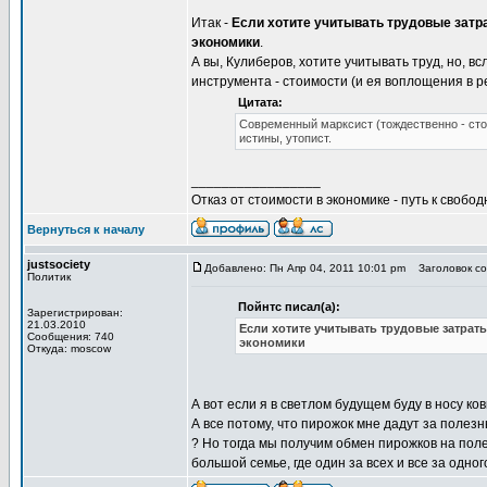
Итак -
Если хотите учитывать трудовые затра
экономики
.
А вы, Кулиберов, хотите учитывать труд, но, в
инструмента - стоимости (и ея воплощения в 
Цитата:
Современный марксист (тождественно - сто
истины, утопист.
_________________
Отказ от стоимости в экономике - путь к свобод
Вернуться к началу
justsociety
Добавлено: Пн Апр 04, 2011 10:01 pm
Заголовок со
Политик
Пойнтс писал(а):
Зарегистрирован:
21.03.2010
Если хотите учитывать трудовые затраты
Сообщения: 740
экономики
Откуда: moscow
А вот если я в светлом будущем буду в носу ко
А все потому, что пирожок мне дадут за полезн
? Но тогда мы получим обмен пирожков на поле
большой семье, где один за всех и все за одно