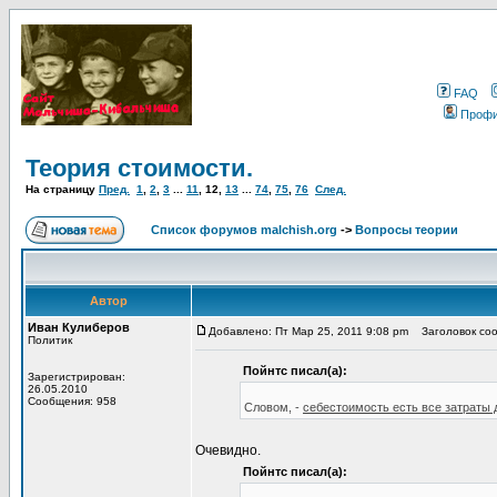
FAQ
Проф
Теория стоимости.
На страницу
Пред.
1
,
2
,
3
...
11
,
12
,
13
...
74
,
75
,
76
След.
Список форумов malchish.org
->
Вопросы теории
Автор
Иван Кулиберов
Добавлено: Пт Мар 25, 2011 9:08 pm
Заголовок соо
Политик
Пойнтс писал(а):
Зарегистрирован:
26.05.2010
Сообщения: 958
Словом, -
себестоимость есть все затраты 
Очевидно.
Пойнтс писал(а):