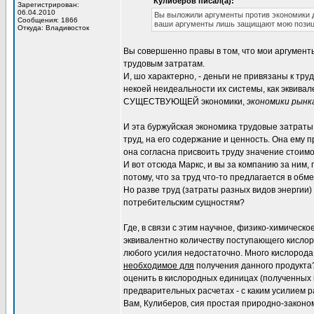
Кулиберов писал(а):
Зарегистрирован:
06.04.2010
Вы выложили аргументы против экономики д
Сообщения: 1866
ваши аргументы лишь защищают мою позиц
Откуда: Владивосток
Вы совершенно правы в том, что мои аргумент
трудовым затратам.
И, шо характерно, - деньги не привязаны к тр
некоей неидеальности их системы, как эквивал
СУЩЕСТВУЮЩЕЙ экономики,
экономики рынк
И эта буржуйская экономика трудовые затраты в
труд, на его содержание и ценность. Она ему п
она согласна присвоить труду значение стоимо
И вот отсюда Маркс, и вы за компанию за ним, 
потому, что за труд что-то предлагается в обме
Но разве труд (затраты разных видов энергии
потребительским сущностям?
Где, в связи с этим научное, физико-химическо
эквивалентно количеству поступающего кислород
любого усилия недостаточно. Много кислорода 
необходимое для
получения данного продукта?
оценить в кислородных единицах (полученных в 
предварительных расчетах - с каким усилием р
Вам, Кулиберов, сия простая природно-законом