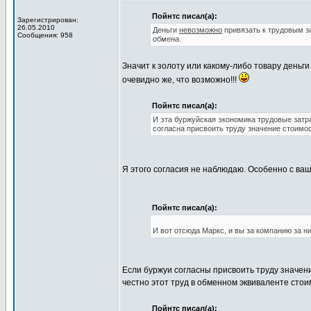
Пойнтс писал(а):
Зарегистрирован:
26.05.2010
Деньги
невозможно
привязать к трудовым 
Сообщения: 958
обмена
.
Значит к золоту или какому-либо товару деньг
очевидно же, что возможно!!!
Пойнтс писал(а):
И эта буржуйская экономика трудовые затра
согласна присвоить труду значение стоимос
Я этого согласия не наблюдаю. Особенно с ва
Пойнтс писал(а):
И вот отсюда Маркс, и вы за компанию за ни
Если буржуи согласны присвоить труду значени
честно этот труд в обменном эквиваленте стоим
Пойнтс писал(а):