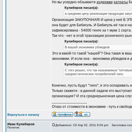
Но вы усердно обзываете
издержки
-
затраты
Би
Кулиберов писал(а):
а среднюю цену реализации продукции закуп
Организация ЗАКУПОЧНАЯ! И цена у неё В ЭТ
она будет для Бибигуль. И Бибигуль её так и 
зафиксирована - 54000 тенге за т муки 1 сорта.
Так что - нет в этой транзакции розничного ры
Кулиберов писал(а):
В вашей экономике ублюдков
Это в какой-то такой "нашей"? Она такая ж ваш
экономики. И если она - экономика ублюдков и д
Кулиберов писал(а):
С того решил, что так называемые "оптовы
среднестатических потребителей типо
Конечно, пусть будут "типо", я это оспаривать 
Только скажите - в данной задаче кто выступ
организация? И эта среднерыночная цена случ
_________________
Отказ от стоимости в экономике - путь к свобод
Вернуться к началу
Иван Кулиберов
Добавлено: Сб Апр 02, 2011 8:04 pm
Заголовок соо
Политик