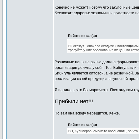
Конечно не может! Потому что закупочные цен
беспокоит здоровье экономики и в частности н
Пойнтс писал(а):
Ей скажут - сначала сходите к поставщикам
требуйте у них обоснования их цен, по кот
Розничные цены на рынке должна формировать
организация должна у себя. Тов. Бибигуль влия
Бибигуль является оптовой, а не розничной. З
реализации своей продукции закупочной органи
Я понимаю, что Вы марксисты. Поэтому вам тр
Прибыли нет!!!
Но вам она всюду мерещится. Хе-хе.
Пойнтс писал(а):
Вы, Кулиберов, сможете обосновать, за что