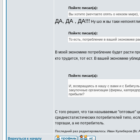
Пойнтс писал(а):
Вы хотите (мечтаете опять о некоем мире),
ДА, ДА , ДА!!!
Ну шо ж вы таки непонятл
Пойнтс писал(а):
То есть, потребление в вашей экономике ра
В моей экономике потребление будет расти пр
кто трудится, тот ест. В вашей экономике ублюд
Пойнтс писал(а):
И, возвращаясь в нашу с вами и с Бибигуль 
закупочные организации (фирмы, каппредпри
прибыли?
С того решил, что так называемые "оптовые" 
среднестатистических потребителей типо, если
торгаши, а не потребитель.
Последний раз редактировалось: Иван Кулиберов (Вс Ап
Вернуться к началу