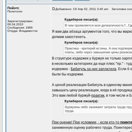
Пойнтс
Добавлено: Сб Апр 02, 2011 3:40 am
Заголовок соо
Политолог
Кудиберов писал(а):
Зарегистрирован:
06.04.2010
В чем проявляется моя догматичность?...Г
Сообщения: 1866
Откуда: Владивосток
Я вам два абзаца аргументов того, что вы мар
догмам закостенеть.
Кулиберов писал(а):
Практика - критерий истины. А она подтвер
платы, либо через завышение цены реализа
В структуре издержек у буржуя не только зарп
в нескольких категориях да еще плюс "пр." - т
издержек -
Бибигуль за них заплатила
. Если б
были бы издержки.
А ценой реализации Бибигуль в одиночку манип
завышать цену реализации, когда в её продукц
Это вам любой буржуй-
практик
, в том числе и 
Кулиберов писал(а):
буржуины либо занижают затраты труда тру
труда.
При оценке! При условиии, - если кто-то
поинт
заниженную оценку рабочего труда. Поинтерес