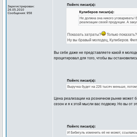
Пойнтс писал(а):
Зарегистрирован:
26.05.2010
Кулиберов писал(а):
Сообщения: 958
Не должна она никого уговаривать! 
реализации своей продукции. А заку
Показать затраты?
Только показать?.
Ну вы бравый молодец, Кулиберов. Фил
Вы себе даже не представляете какой я молод
процитировал для того, чтобы вы остановились
Пойнтс писал(а):
Выручка будет на 226 тысяч меньше, потом
Цена реализации на розничном рынке может б
сезон и я к этой мысли вас подвожу. Но вы от 
Пойнтс писал(а):
И Бибигуль изменить её не может, ссылаяс