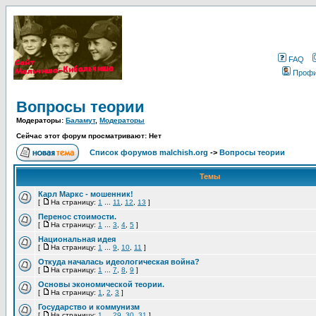
FAQ
Проф
Вопросы теории
Модераторы:
Баламут
,
Модераторы
Сейчас этот форум просматривают: Нет
Список форумов malchish.org
->
Вопросы теории
Темы
Карл Маркс - мошенник!
[
На страницу:
1
...
11
,
12
,
13
]
Перенос стоимости.
[
На страницу:
1
...
3
,
4
,
5
]
Национальная идея
[
На страницу:
1
...
9
,
10
,
11
]
Откуда началась идеологическая война?
[
На страницу:
1
...
7
,
8
,
9
]
Основы экономической теории.
[
На страницу:
1
,
2
,
3
]
Государство и коммунизм
[
На страницу:
1
...
29
,
30
,
31
]