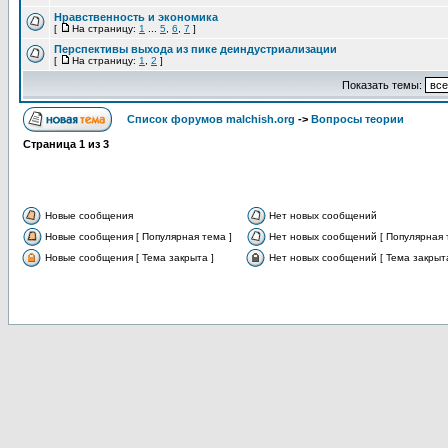
Нравственность и экономика
[
На страницу:
1
...
5
,
6
,
7
]
Перспективы выхода из пике деиндустриализации
[
На страницу:
1
,
2
]
Показать темы:
Список форумов malchish.org
->
Вопросы теории
Страница
1
из
3
Новые сообщения
Нет новых сообщений
Новые сообщения [ Популярная тема ]
Нет новых сообщений [ Популярная 
Новые сообщения [ Тема закрыта ]
Нет новых сообщений [ Тема закрыта