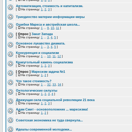
Автоматизация, стоимость и капитализм.
[
На страницу:
1
,
2
,
3
]
Триединство материи-информации-меры
Ошибки Маркса и австрийская школа...
[
На страницу:
1
...
9
,
10
,
11
]
[ Опрос ]
Закат Запада
[
На страницу:
1
...
3
,
4
,
5
]
Основное лукавство диамата.
[
На страницу:
1
...
3
,
4
,
5
]
Конкуренция и социализм
[
На страницу:
1
...
10
,
11
,
12
]
Краеугольный камень социализма
[
На страницу:
1
,
2
,
3
]
[ Опрос ]
Марксизм задача №1
[
На страницу:
1
,
2
]
Что такое стоимость?
[
На страницу:
1
...
32
,
33
,
34
]
Онтологические силуэты
[
На страницу:
1
,
2
,
3
,
4
]
Движущая сила социальной революции 21 века
[
На страницу:
1
,
2
,
3
]
Адам Смит - основоположник ... марксизма!
[
На страницу:
1
,
2
]
Советская экономика не туда свернула...
Идеалы современной молодежи...