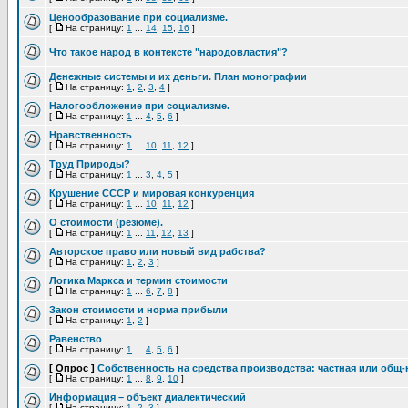
Ценообразование при социализме.
[
На страницу:
1
...
14
,
15
,
16
]
Что такое народ в контексте "народовластия"?
Денежные системы и их деньги. План монографии
[
На страницу:
1
,
2
,
3
,
4
]
Налогообложение при социализме.
[
На страницу:
1
...
4
,
5
,
6
]
Нравственность
[
На страницу:
1
...
10
,
11
,
12
]
Труд Природы?
[
На страницу:
1
...
3
,
4
,
5
]
Крушение СССР и мировая конкуренция
[
На страницу:
1
...
10
,
11
,
12
]
О стоимости (резюме).
[
На страницу:
1
...
11
,
12
,
13
]
Авторское право или новый вид рабства?
[
На страницу:
1
,
2
,
3
]
Логика Маркса и термин стоимости
[
На страницу:
1
...
6
,
7
,
8
]
Закон стоимости и норма прибыли
[
На страницу:
1
,
2
]
Равенство
[
На страницу:
1
...
4
,
5
,
6
]
[ Опрос ]
Собственность на средства производства: частная или общ-
[
На страницу:
1
...
8
,
9
,
10
]
Информация – объект диалектический
[
На страницу:
1
,
2
,
3
]