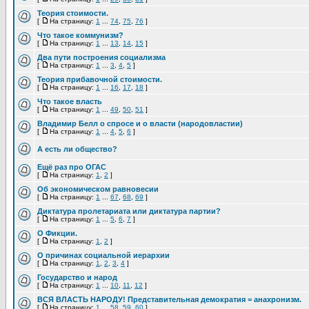
Теория стоимости.
[
На страницу:
1
...
74
,
75
,
76
]
Что такое коммунизм?
[
На страницу:
1
...
13
,
14
,
15
]
Два пути построения социализма
[
На страницу:
1
...
3
,
4
,
5
]
Теория прибавочной стоимости.
[
На страницу:
1
...
16
,
17
,
18
]
Что такое власть
[
На страницу:
1
...
49
,
50
,
51
]
Владимир Белл о спросе и о власти (народовластии)
[
На страницу:
1
...
4
,
5
,
6
]
А есть ли общество?
Ещё раз про ОГАС
[
На страницу:
1
,
2
]
Об экономическом равновесии
[
На страницу:
1
...
67
,
68
,
69
]
Диктатура пролетариата или диктатура партии?
[
На страницу:
1
...
5
,
6
,
7
]
О Фикции.
[
На страницу:
1
,
2
]
О причинах социальной иерархии
[
На страницу:
1
,
2
,
3
,
4
]
Государство и народ
[
На страницу:
1
...
10
,
11
,
12
]
ВСЯ ВЛАСТЬ НАРОДУ! Представительная демократия = анахронизм.
[
На страницу:
1
...
58
,
59
,
60
]