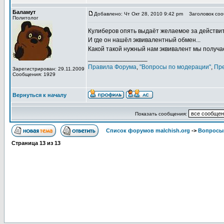
Баламут
Добавлено: Чт Окт 28, 2010 9:42 pm
Заголовок сооб
Политолог
Кулиберов опять выдаёт желаемое за действи
И где он нашёл эквивалентный обмен...
Какой такой нужный нам эквивалент мы получа
_________________
Правила Форума
,
"Вопросы по модерации"
,
Пр
Зарегистрирован: 29.11.2009
Сообщения: 1929
Вернуться к началу
Показать сообщения:
Список форумов malchish.org
->
Вопросы
Страница
13
из
13