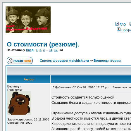
FAQ
Проф
О стоимости (резюме).
На страницу
Пред.
1
,
2
,
3
...
11
,
12
,
13
Список форумов malchish.org
->
Вопросы теории
Автор
Баламут
Добавлено: Сб Окт 02, 2010 12:37 pm
Заголовок соо
Политолог
Стоимость создаётся только оценкой.
Создание блага и создание стоимости происхо
Ограничение доступа к благам изначально сущ
В одной местности имеются леса, в другой степь
Зарегистрирован: 29.11.2009
Сообщения: 1929
К преодолению ограничения доступа относится
Земляника растёт в лесу, любой может поехать