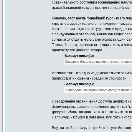
сравнительного состояния (совершенно наплюя 
грамм банановой кожуры против тонны яблок.
Конечно, этот наивыгоднейший курс - всего л
курс из-за умозрительного понимания - так деш
соотношении штука за штуку, с чем и придет на
с придуманным эталоном, Робинзон будет сопр
согласится отдать килограмм яблок за один ба
Таким образом, в основе стоимости хоть и леж
производство данного товара.
Баламут писал(а):
Создание блага и создание стоимости прои
Истинно так. Это одно из доказательств возмо
происходит их оценки - создания стоимости.
Баламут писал(а):
К преодолению ограничения доступа относи
Преодоление ограничения доступа целиком - за
формулировка вашего положения звучит как "к
(ресурсов/благ/товаров - хоть всё, хоть что-то п
Например, - к рукам в магазине, или хоть к хо
Внутри этой границы потребитель уже больше н