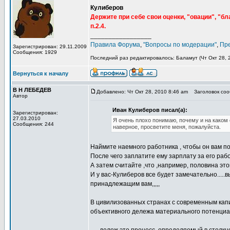
Кулиберов
Держите при себе свои оценки, "овации", "б
п.2.4.
_________________
Правила Форума
,
"Вопросы по модерации"
,
Пр
Зарегистрирован: 29.11.2009
Сообщения: 1929
Последний раз редактировалось: Баламут (Чт Окт 28, 2
Вернуться к началу
В Н ЛЕБЕДЕВ
Добавлено: Чт Окт 28, 2010 8:46 am
Заголовок сооб
Автор
Иван Кулиберов писал(а):
Зарегистрирован:
27.03.2010
Я очень плохо понимаю, почему и на каком о
Сообщения: 244
наверное, просветите меня, пожалуйста.
Наймите наемного работника , чтобы он вам п
После чего заплатите ему зарплату за его раб
А затем считайте ,что ,например, половина эт
И у вас-Кулиберов все будет замечательно....
принадлежащим вам,,,,,
В цивилизованных странах с современным кап
объективного дележа материального потенциа