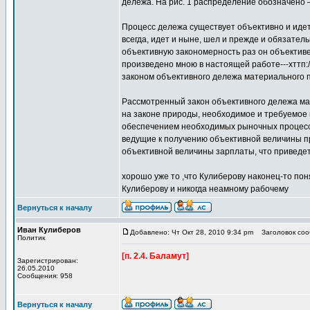
дележа. На рис. 1 распределение обозначено 
Процесс дележа существует объективно и иде
всегда, идет и ныне, шел и прежде и обязател
объективную закономерность раз он объективе
произведено мною в настоящей работе---хттп:
законом объективного дележа материального
Рассмотренный закон объективного дележа ма
на законе природы, необходимое и требуемое 
обеспечением необходимых рыночных процессо
ведущие к получению объективной величины 
объективной величины зарплаты, что приведет
хорошо уже то ,что Кулиберову наконец-то пон
Кулиберову и никогда неамному рабочему
Вернуться к началу
Иван Кулиберов
Добавлено: Чт Окт 28, 2010 9:34 pm
Заголовок сооб
Политик
[п. 2.4. Баламут]
Зарегистрирован:
26.05.2010
Сообщения: 958
Вернуться к началу