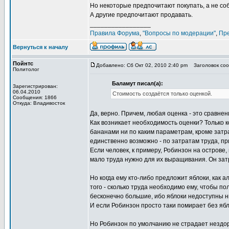
Но некоторые предпочитают покупать, а не со
А другие предпочитают продавать.
_________________
Правила Форума
,
"Вопросы по модерации"
,
Пр
Вернуться к началу
Пойнтс
Добавлено: Сб Окт 02, 2010 2:40 pm
Заголовок сооб
Политолог
Баламут писал(а):
Зарегистрирован:
06.04.2010
Стоимость создаётся только оценкой.
Сообщения: 1866
Откуда: Владивосток
Да, верно. Причем, любая оценка - это сравнени
Как возникает необходимость оценки? Только к
бананами ни по каким параметрам, кроме затр
единственно возможно - по затратам труда, п
Если человек, к примеру, Робинзон на острове
мало труда нужно для их выращивания. Он затр
Но когда ему кто-либо предложит яблоки, как 
того - сколько труда необходимо ему, чтобы п
бесконечно большие, ибо яблоки недоступны ни
И если Робинзон просто таки помирает без ябло
Но Робинзон по умолчанию не страдает нездо