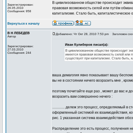
В цивилизованном обществе происходит эквива
Зарегистрирован:
правовая возможность силой или путём обмана
26.05.2010
Сообщения: 958
капитализме. Стало быть, капиталистическое 
Вернуться к началу
В Н ЛЕБЕДЕВ
Добавлено: Чт Окт 28, 2010 7:53 pm
Заголовок сооб
Автор
Иван Кулиберов писал(а):
Зарегистрирован:
27.03.2010
В цивилизованном обществе происходит экв
Сообщения: 244
имеется правовая возможность силой или п
существует при капитализме. Стало быть, 
ваша демагогия явно показывает вашу беспом
вы не в состоянии ничего возразить мне , кро
поэтому почитайте еще раз , может до вас и д
возразить вам совершенно нечего :
.............. дележ это процесс, определяемый
оформленный системой их взаимодействия, кот
рис. 1 указанная система взаимодействия обоз
Распределение это есть процесс, получения 