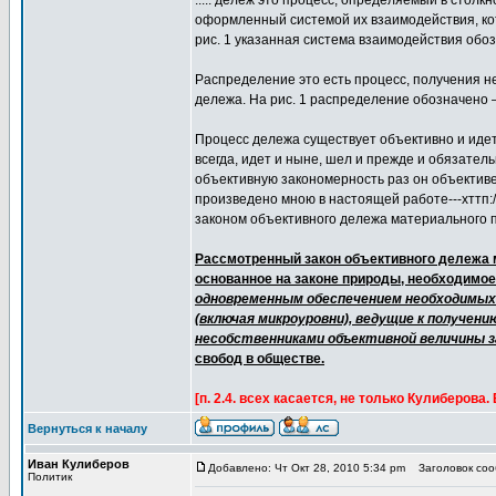
..... дележ это процесс, определяемый в столк
оформленный системой их взаимодействия, кот
рис. 1 указанная система взаимодействия обоз
Распределение это есть процесс, получения 
дележа. На рис. 1 распределение обозначено 
Процесс дележа существует объективно и иде
всегда, идет и ныне, шел и прежде и обязател
объективную закономерность раз он объективе
произведено мною в настоящей работе---хттп:
законом объективного дележа материального
Рассмотренный закон объективного дележа м
основанное на законе природы, необходимое
одновременным обеспечением необходимых 
(включая микроуровни), ведущие к получен
несобственниками объективной величины 
свобод в обществе.
[п. 2.4. всех касается, не только Кулиберова.
Вернуться к началу
Иван Кулиберов
Добавлено: Чт Окт 28, 2010 5:34 pm
Заголовок сооб
Политик