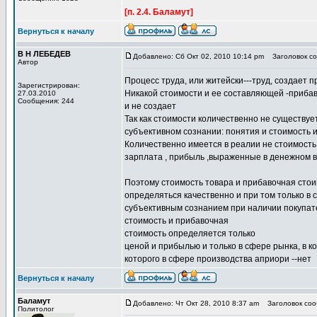
[п. 2.4. Баламут]
Вернуться к началу
В Н ЛЕБЕДЕВ
Добавлено: Сб Окт 02, 2010 10:14 pm
Заголовок соо
Автор
Процесс труда, или житейски---труд, создает п
Зарегистрирован:
Никакой стоимости и ее составляющей -прибав
27.03.2010
Сообщения: 244
и не создает
Так как стоимости количественно не существуе
субъективном сознании: понятия и стоимость 
Количественно имеется в реалии не стоимость 
зарплата , прибыль ,выраженные в денежном
Поэтому стоимость товара и прибавочная стои
определяться качественно и при том только в
субъективным сознанием при наличии покупате
стоимость и прибавочная
стоимость определяется только
ценой и прибылью и только в сфере рынка, в к
которого в сфере производства априори --нет
Вернуться к началу
Баламут
Добавлено: Чт Окт 28, 2010 8:37 am
Заголовок сооб
Политолог