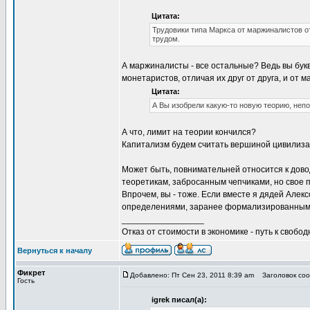
Цитата:
Трудовики типа Маркса от маржиналистов о
трудом.
А маржиналисты - все остальные? Ведь вы бу
монетаристов, отличая их друг от друга, и от 
Цитата:
А Вы изобрели какую-то новую теорию, не
А что, лимит на теории кончился?
Капитализм будем считать вершиной цивилиза
Может быть, повнимательней относится к дово
теоретикам, забросанным чепчиками, но свое пр
Впрочем, вы - тоже. Если вместе я дядей Але
определениями, заранее формализированными,
_________________
Отказ от стоимости в экономике - путь к свобод
Вернуться к началу
Фикрет
Добавлено: Пт Сен 23, 2011 8:39 am
Заголовок сооб
Гость
igrek писал(а):