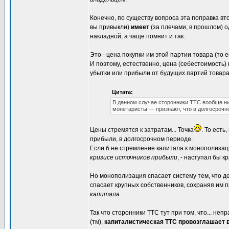
Конечно, по существу вопроса эта поправка вто
вы привыкли)
имеет
(за плечами, в прошлом) о
накладной, а чаще помнит и так.
Это - цена покупки им этой партии товара (то 
И поэтому, естественно, цена (себестоимость)
убытки или прибыли от будущих партий товара
Цитата:
В данном случае сторонники ТТС вообще ни
монетаристы — признают, что в долгосрочн
Цены стремятся к затратам... Точка
. То ест
прибыли, в долгосрочном периоде.
Если б не стремление капитала к монополизаци
кризисе источников прибыли
, - наступал бы к
Но монополизация спасает систему тем, что де
спасает крупных собственников, сохраняя им 
капитала
Так что сторонники ТТС тут при том, что... неп
(тм),
капиталистическая ТТС провозглашает 