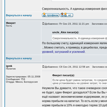
Сверхгениальность. А единица измерения фи
Вернуться к началу
Фикрет
Добавлено: Пт Сен 23, 2011 11:21 pm
Заголовок соо
Гость
uncle_Alex писал(а):
Сверхгениальность. А единица измерения 
По большому счету, единицей измерения являе
...Можно считать, к примеру, в децибелах, пр
уровней, затуханий и усилений.
Вернуться к началу
igrek
Добавлено: Сб Сен 24, 2011 12:58 am
Заголовок со
Политик
Фикрет писал(а):
Зарегистрирован: 05.11.2008
Сообщения: 753
Если цена будет равна затратам, то средня
Откуда: Минск, Белоруссия
цена установилась на уровне затрат, то зна
Неужели Вы думаете, что такое очевидное сооб
не будет, один Фикрет догадался? Если бы Вы ч
ещё назвают экономическими издержками, их у
норма прибыли на капитал. То есть если у меня
норме прибыли в 10% я ежегодно теряю 10 руб.