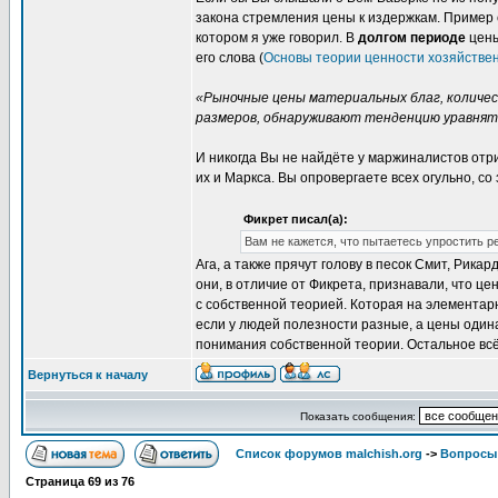
закона стремления цены к издержкам. Приме
котором я уже говорил. В
долгом периоде
цены
его слова (
Основы теории ценности хозяйственн
«Рыночные цены материальных благ, количес
размеров, обнаруживают тенденцию уравнять
И никогда Вы не найдёте у маржиналистов отр
их и Маркса. Вы опровергаете всех огульно, с
Фикрет писал(а):
Вам не кажется, что пытаетесь упростить р
Ага, а также прячут голову в песок Смит, Рика
они, в отличие от Фикрета, признавали, что цен
с собственной теорией. Которая на элементар
если у людей полезности разные, а цены один
понимания собственной теории. Остальное вс
Вернуться к началу
Показать сообщения:
Список форумов malchish.org
->
Вопросы
Страница
69
из
76