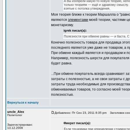
А Вы изобрели какую-то новую теорию, неп
только теориям — ещё и здравому смыслу. 
взятые с потолка утверждения.
Моя теория ближе к теории Маршалла о "равно
являются
элементами
моей теории, частями це
монетаризму.
igrek писал(а):
Полезности при обмене равны — и баста. С 
Конечно полезность товара для продавца этого
последнего является уже даже не товаром, а 
При обмене каждый является и продавцом и по
Например, полезность шерсти для покупателя 
будет равна.
...При обмене покупатель всегда сравнивает з
затраты с полезностью, а не свои затраты с 
затраты труда необходимые для производства
обмениваемых товаров, то согласно моей теори
полезностью.
Вернуться к началу
uncle_Alex
Добавлено: Пт Сен 23, 2011 8:35 pm
Заголовок сооб
Политолог
Фикрет писал(а):
Зарегистрирован:
13.12.2008
Если трудовики при определении стоимост