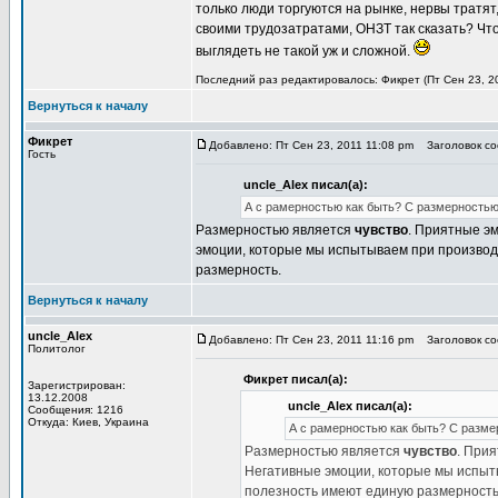
только люди торгуются на рынке, нервы тратят
своими трудозатратами, ОНЗТ так сказать? Чт
выглядеть не такой уж и сложной.
Последний раз редактировалось: Фикрет (Пт Сен 23, 20
Вернуться к началу
Фикрет
Добавлено: Пт Сен 23, 2011 11:08 pm
Заголовок соо
Гость
uncle_Alex писал(а):
А с рамерностью как быть? С размерностью,
Размерностью является
чувство
. Приятные эм
эмоции, которые мы испытываем при производст
размерность.
Вернуться к началу
uncle_Alex
Добавлено: Пт Сен 23, 2011 11:16 pm
Заголовок соо
Политолог
Фикрет писал(а):
Зарегистрирован:
13.12.2008
uncle_Alex писал(а):
Сообщения: 1216
Откуда: Киев, Украина
А с рамерностью как быть? С размер
Размерностью является
чувство
. Прия
Негативные эмоции, которые мы испытыв
полезность имеют единую размерность