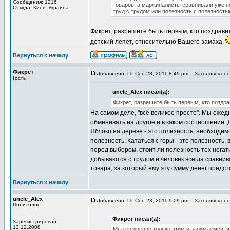
Сообщения: 1216
товаров, а маржиналисты сравнивали уже п
Откуда: Киев, Украина
труд с трудом или полезность с полезностью
Фикрет, разрешите быть первым, кто поздравит
детский лепет, относительно Вашего замаха.
Вернуться к началу
Фикрет
Добавлено: Пт Сен 23, 2011 8:49 pm
Заголовок сооб
Гость
uncle_Alex писал(а):
Фикрет, разрешите быть первым, кто поздра
На самом деле, "всё великое просто". Мы ежед
обменивать на другое и в каком соотношении. Д
Яблоко на дереве - это полезность, необходимос
полезность. Кататься с горы - это полезность, 
перед выбором, ст
о
ит ли полезность тех нега
добываются с трудом и человек всегда сравни
товара, за который ему эту сумму денег предст
Вернуться к началу
uncle_Alex
Добавлено: Пт Сен 23, 2011 9:09 pm
Заголовок сооб
Политолог
Фикрет писал(а):
Зарегистрирован:
13.12.2008
Мы ежедневно только этим и занимаемся, чт