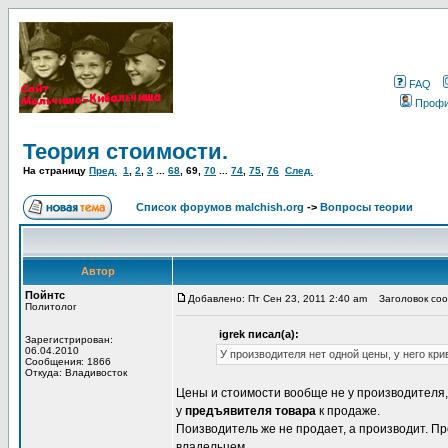
FAQ
Проф
Теория стоимости.
На страницу
Пред.
1
,
2
,
3
...
68
,
69
,
70
...
74
,
75
,
76
След.
Список форумов malchish.org
->
Вопросы теории
Автор
Пойнтс
Добавлено: Пт Сен 23, 2011 2:40 am
Заголовок сооб
Политолог
igrek писал(а):
Зарегистрирован:
06.04.2010
У производителя нет одной цены, у него кр
Сообщения: 1866
Откуда: Владивосток
Цены и стоимости вообще не у производителя,
у
предъявителя товара
к продаже.
Поизводитель же не продает, а производит. П
владельцем.