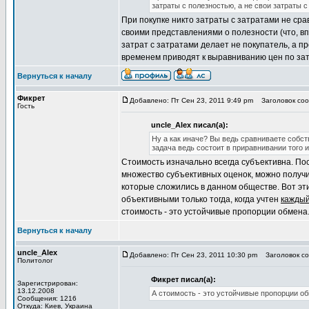
затраты с полезностью, а не свои затраты с
При покупке никто затраты с затратами не срав
своими представлениями о полезности (что, в
затрат с затратами делает не покупатель, а п
временем приводят к выравниванию цен по за
Вернуться к началу
Фикрет
Добавлено: Пт Сен 23, 2011 9:49 pm
Заголовок сооб
Гость
uncle_Alex писал(а):
Ну а как иначе? Вы ведь сравниваете собс
задача ведь состоит в приравнивании того 
Стоимость изначально всегда субъективна. Пос
множество субъективных оценок, можно получи
которые сложились в данном обществе. Вот э
объективными только тогда, когда учтен
кажды
стоимость - это устойчивые пропорции обмена
Вернуться к началу
uncle_Alex
Добавлено: Пт Сен 23, 2011 10:30 pm
Заголовок соо
Политолог
Фикрет писал(а):
Зарегистрирован:
13.12.2008
А стоимость - это устойчивые пропорции о
Сообщения: 1216
Откуда: Киев, Украина