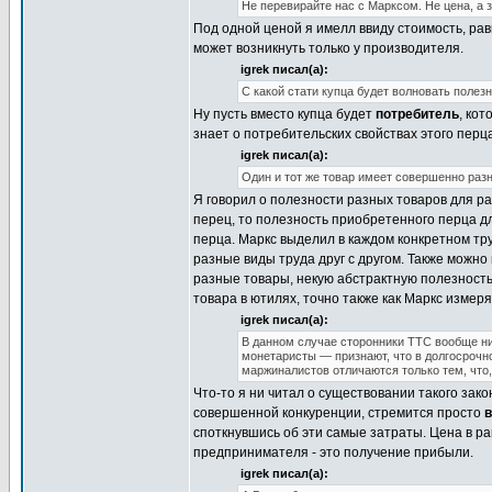
Не перевирайте нас с Марксом. Не цена, а 
Под одной ценой я имелл ввиду стоимость, рав
может возникнуть только у производителя.
igrek писал(а):
С какой стати купца будет волновать полез
Ну пусть вместо купца будет
потребитель
, ко
знает о потребительских свойствах этого перца
igrek писал(а):
Один и тот же товар имеет совершенно разн
Я говорил о полезности разных товаров для ра
перец, то полезность приобретенного перца 
перца. Маркс выделил в каждом конкретном тр
разные виды труда друг с другом. Также можно
разные товары, некую абстрактную полезность
товара в ютилях, точно также как Маркс измеря
igrek писал(а):
В данном случае сторонники ТТС вообще ни
монетаристы — признают, что в долгосрочн
маржиналистов отличаются только тем, что
Что-то я ни читал о существовании такого зако
совершенной конкуренции, стремится просто
в
споткнувшись об эти самые затраты. Цена в ра
предпринимателя - это получение прибыли.
igrek писал(а):