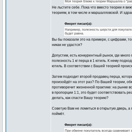
Моя теория ближе к теории Маршалла о "ра
Не льстите себе. Пока что вместо теории я в
теориям, в том числе и маршалловской. И здра
Фикрет писал(а):
Например, полезность шерсти для покупател
будет равна.
Вы бы показали это на примере, с цифрами, то
никак не удастся?
Допустим, есть конкурентный рынок, где много
полезность 1 кг перца в 1 ютиль. К нему подхо
ютиль. В соответствии с Вашей теорией происх
Затем подходит второй продавец перца, которы
произойдёт на этот раз? По Вашей теории, обме
противоречит жизненной практике: на рынке в
в пропорции 1:1, это будет соответствовать р
делать, как спасти Вашу теорию?
Советую Вам не ломиться в открытую дверь, а п
поймёт.
Фикрет писал(а):
При обмене покупатель всегда сравнивает з