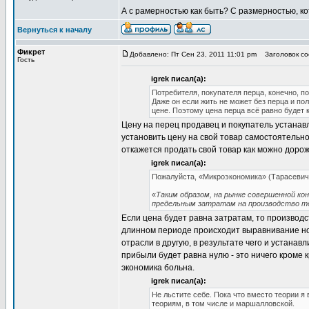
А с рамерностью как быть? С размерностью, к
Вернуться к началу
Фикрет
Добавлено: Пт Сен 23, 2011 11:01 pm
Заголовок соо
Гость
igrek писал(а):
Потребителя, покупателя перца, конечно, по
Даже он если жить не может без перца и по
цене. Поэтому цена перца всё равно будет к
Цену на перец продавец и покупатель устана
установить цену на свой товар самостоятельно
откажется продать свой товар как можно дорож
igrek писал(а):
Пожалуйста, «Микроэкономика» (Тарасевич Л
«
Таким образом, на рынке совершенной ко
предельным затратам на производство т
Если цена будет равна затратам, то производ
длинном периоде происходит выравнивание но
отрасли в другую, в результате чего и устанав
прибыли будет равна нулю - это ничего кроме к
экономика больна.
igrek писал(а):
Не льстите себе. Пока что вместо теории 
теориям, в том числе и маршалловской.