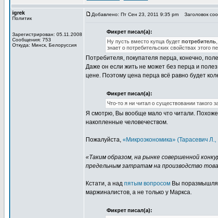
igrek
Добавлено: Пт Сен 23, 2011 9:35 pm
Заголовок сооб
Политик
Фикрет писал(а):
Зарегистрирован: 05.11.2008
Сообщения: 753
Ну пусть вместо купца будет
потребитель
Откуда: Минск, Белоруссия
знает о потребительских свойствах этого пе
Потребителя, покупателя перца, конечно, полез
Даже он если жить не может без перца и полез
цене. Поэтому цена перца всё равно будет коле
Фикрет писал(а):
Что-то я ни читал о существовании такого з
Я смотрю, Вы вообще мало что читали. Похож
накопленные человечеством.
Пожалуйста,
«Микроэкономика» (Тарасевич Л., 
«Таким образом, на рынке совершенной конку
предельным затратам на производство това
Кстати, а над
пятым вопросом
Вы поразмышляли?
маржиналистов, а не только у Маркса.
Фикрет писал(а):