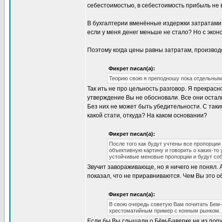
себестоимостью, в себестоимость прибыль не в
В бухгалтерии вменённые издержки затратами 
если у меня денег меньше не стало? Но с экон
Поэтому когда цены равны затратам, производст
Фикрет писал(а):
Теорию свою я преподношу пока отдельными
Так ить не про цельность разговор. Я прекрасн
утверждение Вы не обосновали. Все они остал
Без них не может быть убедительности. С так
какой стати, откуда? На каком основании?
Фикрет писал(а):
После того как будут учтены все пропорци
объективную картину и говорить о каких-т
устойчивые меновые пропорции и будут со
Звучит завораживающе, но я ничего не понял. 
показал, что не приравниваются. Чем Вы это 
Фикрет писал(а):
В свою очередь советую Вам почитать Бем-
хрестоматийным пример с конным рынком.
Если бы Вы слышали о Бём-Баверке не из попул