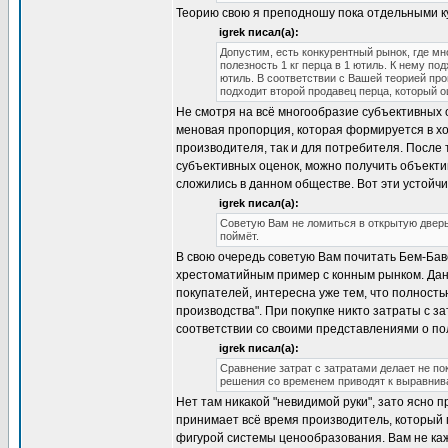
Теорию свою я преподношу пока отдельными ку
igrek писал(а):
Допустим, есть конкурентный рынок, где мн
полезность 1 кг перца в 1 ютиль. К нему по
ютиль. В соответствии с Вашей теорией про
подходит второй продавец перца, который оц
Не смотря на всё многообразие субъективных 
меновая пропорция, которая формируется в ход
производителя, так и для потребителя. После 
субъективных оценок, можно получить объектив
сложились в данном обществе. Вот эти устойч
igrek писал(а):
Советую Вам не ломиться в открытую дверь, 
поймёт.
В свою очередь советую Вам почитать Бем-Бав
хрестоматийным пример с конным рынком. Дан
покупателей, интересна уже тем, что полность
производства". При покупке никто затраты с за
соответствии со своими представлениями о пол
igrek писал(а):
Сравнение затрат с затратами делает не по
решения со временем приводят к выравнива
Нет там никакой "невидимой руки", зато ясно 
принимает всё время производитель, который 
фигурой системы ценообразования. Вам не каже