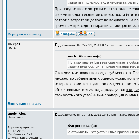
затраты с полезностью, а не свои затраты с
При покупке никто затраты с затратами не срав
своими представлениями о полезности (что, в
затрат с затратами делает не покупатель, а п
временем приводят к выравниванию цен по за
Вернуться к началу
Фикрет
Добавлено: Пт Сен 23, 2011 9:49 pm
Заголовок сооб
Гость
uncle_Alex писал(а):
Ну а как иначе? Вы ведь сравниваете собс
задача ведь состоит в приравнивании того 
Стоимость изначально всегда субъективна. Пос
множество субъективных оценок, можно получи
которые сложились в данном обществе. Вот э
объективными только тогда, когда учтен
кажды
стоимость - это устойчивые пропорции обмена
Вернуться к началу
uncle_Alex
Добавлено: Пт Сен 23, 2011 10:30 pm
Заголовок соо
Политолог
Фикрет писал(а):
Зарегистрирован:
13.12.2008
А стоимость - это устойчивые пропорции о
Сообщения: 1216
Откуда: Киев, Украина