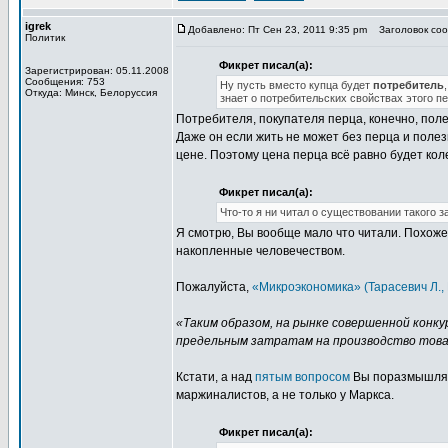
igrek
Добавлено: Пт Сен 23, 2011 9:35 pm
Заголовок сооб
Политик
Фикрет писал(а):
Зарегистрирован: 05.11.2008
Сообщения: 753
Ну пусть вместо купца будет
потребитель
Откуда: Минск, Белоруссия
знает о потребительских свойствах этого пе
Потребителя, покупателя перца, конечно, полез
Даже он если жить не может без перца и полез
цене. Поэтому цена перца всё равно будет коле
Фикрет писал(а):
Что-то я ни читал о существовании такого з
Я смотрю, Вы вообще мало что читали. Похож
накопленные человечеством.
Пожалуйста,
«Микроэкономика» (Тарасевич Л., 
«Таким образом, на рынке совершенной конку
предельным затратам на производство това
Кстати, а над
пятым вопросом
Вы поразмышляли?
маржиналистов, а не только у Маркса.
Фикрет писал(а):