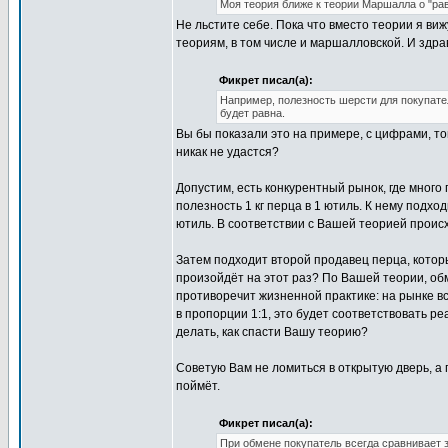
Моя теория ближе к теории Маршалла о "ра
Не льстите себе. Пока что вместо теории я в
теориям, в том числе и маршалловской. И здра
Фикрет писал(а):
Например, полезность шерсти для покупател
будет равна.
Вы бы показали это на примере, с цифрами, то
никак не удастся?
Допустим, есть конкурентный рынок, где много
полезность 1 кг перца в 1 ютиль. К нему подхо
ютиль. В соответствии с Вашей теорией происх
Затем подходит второй продавец перца, которы
произойдёт на этот раз? По Вашей теории, обме
противоречит жизненной практике: на рынке в
в пропорции 1:1, это будет соответствовать р
делать, как спасти Вашу теорию?
Советую Вам не ломиться в открытую дверь, а п
поймёт.
Фикрет писал(а):
При обмене покупатель всегда сравнивает з