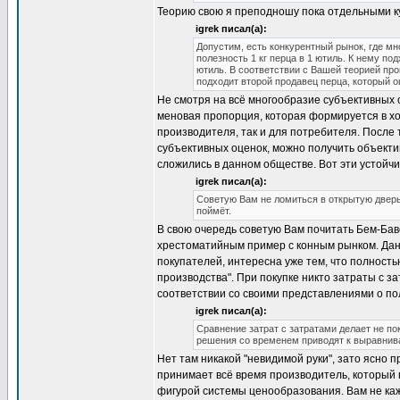
Теорию свою я преподношу пока отдельными ку
igrek писал(а):
Допустим, есть конкурентный рынок, где мн
полезность 1 кг перца в 1 ютиль. К нему по
ютиль. В соответствии с Вашей теорией про
подходит второй продавец перца, который оц
Не смотря на всё многообразие субъективных 
меновая пропорция, которая формируется в ход
производителя, так и для потребителя. После 
субъективных оценок, можно получить объектив
сложились в данном обществе. Вот эти устойч
igrek писал(а):
Советую Вам не ломиться в открытую дверь, 
поймёт.
В свою очередь советую Вам почитать Бем-Бав
хрестоматийным пример с конным рынком. Дан
покупателей, интересна уже тем, что полность
производства". При покупке никто затраты с за
соответствии со своими представлениями о пол
igrek писал(а):
Сравнение затрат с затратами делает не по
решения со временем приводят к выравнива
Нет там никакой "невидимой руки", зато ясно 
принимает всё время производитель, который 
фигурой системы ценообразования. Вам не каже