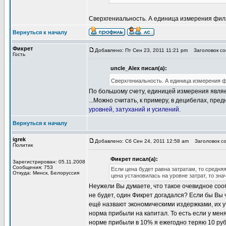
Сверхгениальность. А единица измерения фи
Вернуться к началу
Фикрет
Добавлено: Пт Сен 23, 2011 11:21 pm
Заголовок соо
Гость
uncle_Alex писал(а):
Сверхгениальность. А единица измерения 
По большому счету, единицей измерения являе
...Можно считать, к примеру, в децибелах, пр
уровней, затуханий и усилений.
Вернуться к началу
igrek
Добавлено: Сб Сен 24, 2011 12:58 am
Заголовок со
Политик
Фикрет писал(а):
Зарегистрирован: 05.11.2008
Сообщения: 753
Если цена будет равна затратам, то средня
Откуда: Минск, Белоруссия
цена установилась на уровне затрат, то зна
Неужели Вы думаете, что такое очевидное сооб
не будет, один Фикрет догадался? Если бы Вы ч
ещё назвают экономическими издержками, их у
норма прибыли на капитал. То есть если у меня
норме прибыли в 10% я ежегодно теряю 10 руб.