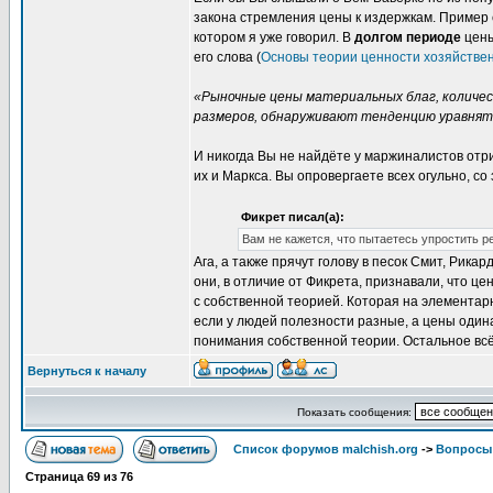
закона стремления цены к издержкам. Приме
котором я уже говорил. В
долгом периоде
цены
его слова (
Основы теории ценности хозяйственн
«Рыночные цены материальных благ, количес
размеров, обнаруживают тенденцию уравнять
И никогда Вы не найдёте у маржиналистов отр
их и Маркса. Вы опровергаете всех огульно, с
Фикрет писал(а):
Вам не кажется, что пытаетесь упростить р
Ага, а также прячут голову в песок Смит, Рика
они, в отличие от Фикрета, признавали, что цен
с собственной теорией. Которая на элементар
если у людей полезности разные, а цены один
понимания собственной теории. Остальное вс
Вернуться к началу
Показать сообщения:
Список форумов malchish.org
->
Вопросы
Страница
69
из
76