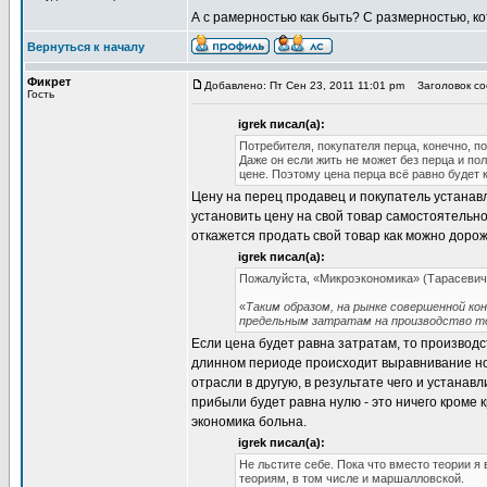
А с рамерностью как быть? С размерностью, к
Вернуться к началу
Фикрет
Добавлено: Пт Сен 23, 2011 11:01 pm
Заголовок соо
Гость
igrek писал(а):
Потребителя, покупателя перца, конечно, по
Даже он если жить не может без перца и по
цене. Поэтому цена перца всё равно будет к
Цену на перец продавец и покупатель устана
установить цену на свой товар самостоятельно
откажется продать свой товар как можно дорож
igrek писал(а):
Пожалуйста, «Микроэкономика» (Тарасевич Л
«
Таким образом, на рынке совершенной ко
предельным затратам на производство т
Если цена будет равна затратам, то производ
длинном периоде происходит выравнивание но
отрасли в другую, в результате чего и устанав
прибыли будет равна нулю - это ничего кроме к
экономика больна.
igrek писал(а):
Не льстите себе. Пока что вместо теории 
теориям, в том числе и маршалловской.