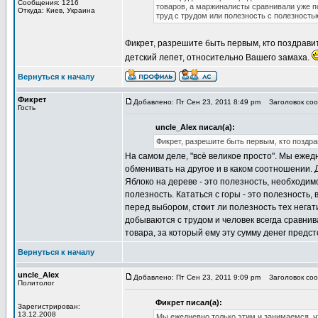
Сообщения: 1216
товаров, а маржиналисты сравнивали уже п
Откуда: Киев, Украина
труд с трудом или полезность с полезностью
Фикрет, разрешите быть первым, кто поздравит
детский лепет, относительно Вашего замаха.
Вернуться к началу
Фикрет
Добавлено: Пт Сен 23, 2011 8:49 pm
Заголовок сооб
Гость
uncle_Alex писал(а):
Фикрет, разрешите быть первым, кто поздра
На самом деле, "всё великое просто". Мы ежед
обменивать на другое и в каком соотношении. Д
Яблоко на дереве - это полезность, необходимос
полезность. Кататься с горы - это полезность, 
перед выбором, ст
о
ит ли полезность тех нега
добываются с трудом и человек всегда сравни
товара, за который ему эту сумму денег предст
Вернуться к началу
uncle_Alex
Добавлено: Пт Сен 23, 2011 9:09 pm
Заголовок сооб
Политолог
Фикрет писал(а):
Зарегистрирован:
13.12.2008
Мы ежедневно только этим и занимаемся, чт