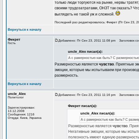
только люди торгуются на рынке, нервы тратят
своими трудозатратами, ОНЗТ так сказать? Чт
выглядеть не такой уж и сложной.
Последний раз редактировалось: Фикрет (Пт Сен 23, 20
Вернуться к началу
Фикрет
Добавлено: Пт Сен 23, 2011 11:08 pm
Заголовок соо
Гость
uncle_Alex писал(а):
А с рамерностью как быть? С размерностью,
Размерностью является
чувство
. Приятные эм
эмоции, которые мы испытываем при производст
размерность.
Вернуться к началу
uncle_Alex
Добавлено: Пт Сен 23, 2011 11:16 pm
Заголовок соо
Политолог
Фикрет писал(а):
Зарегистрирован:
13.12.2008
uncle_Alex писал(а):
Сообщения: 1216
Откуда: Киев, Украина
А с рамерностью как быть? С размер
Размерностью является
чувство
. Прия
Негативные эмоции, которые мы испытыв
полезность имеют единую размерность