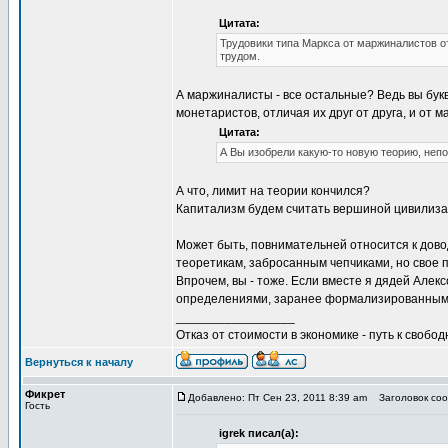
Цитата:
Трудовики типа Маркса от маржиналистов о
трудом.
А маржиналисты - все остальные? Ведь вы бу
монетаристов, отличая их друг от друга, и от 
Цитата:
А Вы изобрели какую-то новую теорию, не
А что, лимит на теории кончился?
Капитализм будем считать вершиной цивилиза
Может быть, повнимательней относится к дово
теоретикам, забросанным чепчиками, но свое пр
Впрочем, вы - тоже. Если вместе я дядей Але
определениями, заранее формализированными,
_________________
Отказ от стоимости в экономике - путь к свобод
Вернуться к началу
Фикрет
Добавлено: Пт Сен 23, 2011 8:39 am
Заголовок сооб
Гость
igrek писал(а):