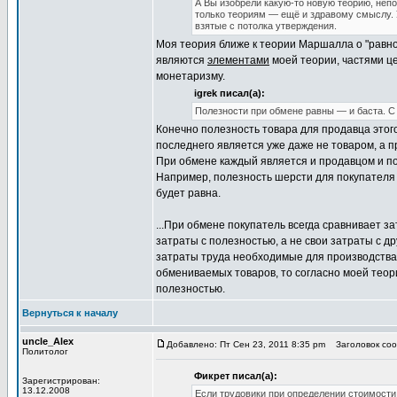
А Вы изобрели какую-то новую теорию, неп
только теориям — ещё и здравому смыслу. 
взятые с потолка утверждения.
Моя теория ближе к теории Маршалла о "равно
являются
элементами
моей теории, частями це
монетаризму.
igrek писал(а):
Полезности при обмене равны — и баста. С 
Конечно полезность товара для продавца этого
последнего является уже даже не товаром, а 
При обмене каждый является и продавцом и по
Например, полезность шерсти для покупателя 
будет равна.
...При обмене покупатель всегда сравнивает з
затраты с полезностью, а не свои затраты с 
затраты труда необходимые для производства
обмениваемых товаров, то согласно моей теори
полезностью.
Вернуться к началу
uncle_Alex
Добавлено: Пт Сен 23, 2011 8:35 pm
Заголовок сооб
Политолог
Фикрет писал(а):
Зарегистрирован:
13.12.2008
Если трудовики при определении стоимост