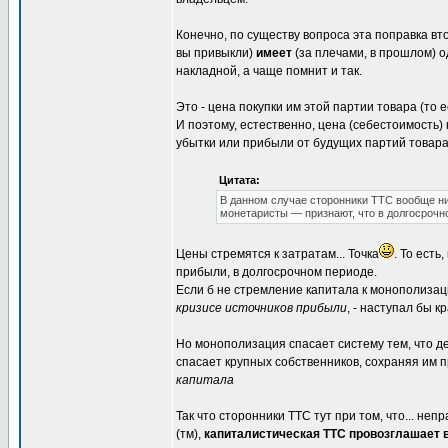
Конечно, по существу вопроса эта поправка вто
вы привыкли)
имеет
(за плечами, в прошлом) о
накладной, а чаще помнит и так.
Это - цена покупки им этой партии товара (то 
И поэтому, естественно, цена (себестоимость)
убытки или прибыли от будущих партий товара
Цитата:
В данном случае сторонники ТТС вообще ни
монетаристы — признают, что в долгосрочн
Цены стремятся к затратам... Точка
. То ест
прибыли, в долгосрочном периоде.
Если б не стремление капитала к монополизаци
кризисе источников прибыли
, - наступал бы к
Но монополизация спасает систему тем, что де
спасает крупных собственников, сохраняя им 
капитала
Так что сторонники ТТС тут при том, что... неп
(тм),
капиталистическая ТТС провозглашает 