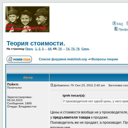
FAQ
Проф
Теория стоимости.
На страницу
Пред.
1
,
2
,
3
...
68
,
69
,
70
...
74
,
75
,
76
След.
Список форумов malchish.org
->
Вопросы теории
Автор
Пойнтс
Добавлено: Пт Сен 23, 2011 2:40 am
Заголовок сооб
Политолог
igrek писал(а):
Зарегистрирован:
06.04.2010
У производителя нет одной цены, у него кр
Сообщения: 1866
Откуда: Владивосток
Цены и стоимости вообще не у производителя,
у
предъявителя товара
к продаже.
Поизводитель же не продает, а производит. П
владельцем.