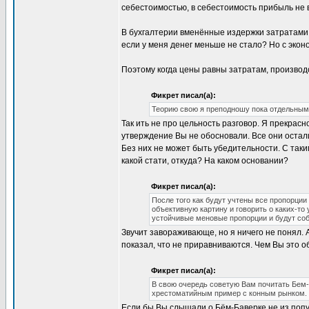
себестоимостью, в себестоимость прибыль не в
В бухгалтерии вменённые издержки затратами 
если у меня денег меньше не стало? Но с экон
Поэтому когда цены равны затратам, производст
Фикрет писал(а):
Теорию свою я преподношу пока отдельными
Так ить не про цельность разговор. Я прекрасн
утверждение Вы не обосновали. Все они остал
Без них не может быть убедительности. С так
какой стати, откуда? На каком основании?
Фикрет писал(а):
После того как будут учтены все пропорци
объективную картину и говорить о каких-т
устойчивые меновые пропорции и будут со
Звучит завораживающе, но я ничего не понял. 
показал, что не приравниваются. Чем Вы это 
Фикрет писал(а):
В свою очередь советую Вам почитать Бем-
хрестоматийным пример с конным рынком.
Если бы Вы слышали о Бём-Баверке не из попул