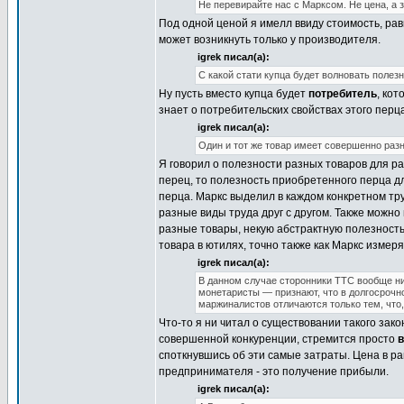
Не перевирайте нас с Марксом. Не цена, а 
Под одной ценой я имелл ввиду стоимость, рав
может возникнуть только у производителя.
igrek писал(а):
С какой стати купца будет волновать полез
Ну пусть вместо купца будет
потребитель
, ко
знает о потребительских свойствах этого перца
igrek писал(а):
Один и тот же товар имеет совершенно разн
Я говорил о полезности разных товаров для ра
перец, то полезность приобретенного перца 
перца. Маркс выделил в каждом конкретном тр
разные виды труда друг с другом. Также можно
разные товары, некую абстрактную полезность
товара в ютилях, точно также как Маркс измеря
igrek писал(а):
В данном случае сторонники ТТС вообще ни
монетаристы — признают, что в долгосрочн
маржиналистов отличаются только тем, что
Что-то я ни читал о существовании такого зако
совершенной конкуренции, стремится просто
в
споткнувшись об эти самые затраты. Цена в ра
предпринимателя - это получение прибыли.
igrek писал(а):