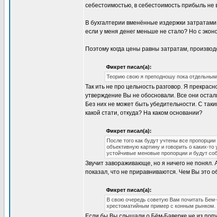
себестоимостью, в себестоимость прибыль не в
В бухгалтерии вменённые издержки затратами 
если у меня денег меньше не стало? Но с экон
Поэтому когда цены равны затратам, производст
Фикрет писал(а):
Теорию свою я преподношу пока отдельными
Так ить не про цельность разговор. Я прекрасн
утверждение Вы не обосновали. Все они остал
Без них не может быть убедительности. С так
какой стати, откуда? На каком основании?
Фикрет писал(а):
После того как будут учтены все пропорци
объективную картину и говорить о каких-т
устойчивые меновые пропорции и будут со
Звучит завораживающе, но я ничего не понял. 
показал, что не приравниваются. Чем Вы это 
Фикрет писал(а):
В свою очередь советую Вам почитать Бем-
хрестоматийным пример с конным рынком.
Если бы Вы слышали о Бём-Баверке не из попул