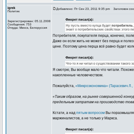
igrek
Добавлено: Пт Сен 23, 2011 9:35 pm
Заголовок сооб
Политик
Фикрет писал(а):
Зарегистрирован: 05.11.2008
Сообщения: 753
Ну пусть вместо купца будет
потребитель
Откуда: Минск, Белоруссия
знает о потребительских свойствах этого пе
Потребителя, покупателя перца, конечно, полез
Даже он если жить не может без перца и полез
цене. Поэтому цена перца всё равно будет коле
Фикрет писал(а):
Что-то я ни читал о существовании такого з
Я смотрю, Вы вообще мало что читали. Похож
накопленные человечеством.
Пожалуйста,
«Микроэкономика» (Тарасевич Л., 
«Таким образом, на рынке совершенной конку
предельным затратам на производство това
Кстати, а над
пятым вопросом
Вы поразмышляли?
маржиналистов, а не только у Маркса.
Фикрет писал(а):