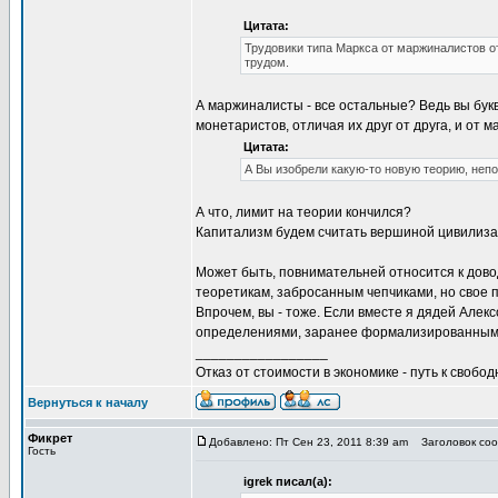
Цитата:
Трудовики типа Маркса от маржиналистов о
трудом.
А маржиналисты - все остальные? Ведь вы бу
монетаристов, отличая их друг от друга, и от 
Цитата:
А Вы изобрели какую-то новую теорию, не
А что, лимит на теории кончился?
Капитализм будем считать вершиной цивилиза
Может быть, повнимательней относится к дово
теоретикам, забросанным чепчиками, но свое пр
Впрочем, вы - тоже. Если вместе я дядей Але
определениями, заранее формализированными,
_________________
Отказ от стоимости в экономике - путь к свобод
Вернуться к началу
Фикрет
Добавлено: Пт Сен 23, 2011 8:39 am
Заголовок сооб
Гость
igrek писал(а):