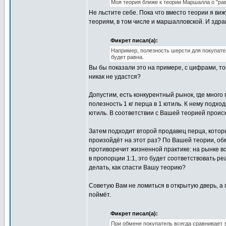
Моя теория ближе к теории Маршалла о "ра
Не льстите себе. Пока что вместо теории я в
теориям, в том числе и маршалловской. И здра
Фикрет писал(а):
Например, полезность шерсти для покупател
будет равна.
Вы бы показали это на примере, с цифрами, то
никак не удастся?
Допустим, есть конкурентный рынок, где много
полезность 1 кг перца в 1 ютиль. К нему подхо
ютиль. В соответствии с Вашей теорией происх
Затем подходит второй продавец перца, которы
произойдёт на этот раз? По Вашей теории, обме
противоречит жизненной практике: на рынке в
в пропорции 1:1, это будет соответствовать р
делать, как спасти Вашу теорию?
Советую Вам не ломиться в открытую дверь, а п
поймёт.
Фикрет писал(а):
При обмене покупатель всегда сравнивает з