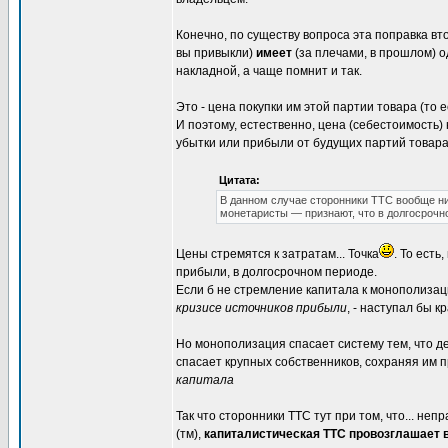
Конечно, по существу вопроса эта поправка вто
вы привыкли)
имеет
(за плечами, в прошлом) о
накладной, а чаще помнит и так.
Это - цена покупки им этой партии товара (то 
И поэтому, естественно, цена (себестоимость)
убытки или прибыли от будущих партий товара
Цитата:
В данном случае сторонники ТТС вообще ни
монетаристы — признают, что в долгосрочн
Цены стремятся к затратам... Точка
. То ест
прибыли, в долгосрочном периоде.
Если б не стремление капитала к монополизаци
кризисе источников прибыли
, - наступал бы к
Но монополизация спасает систему тем, что де
спасает крупных собственников, сохраняя им 
капитала
Так что сторонники ТТС тут при том, что... неп
(тм),
капиталистическая ТТС провозглашает 