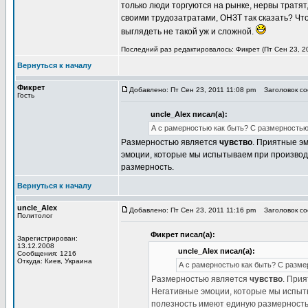
только люди торгуются на рынке, нервы тратят
своими трудозатратами, ОНЗТ так сказать? Чт
выглядеть не такой уж и сложной.
Последний раз редактировалось: Фикрет (Пт Сен 23, 20
Вернуться к началу
Фикрет
Добавлено: Пт Сен 23, 2011 11:08 pm
Заголовок соо
Гость
uncle_Alex писал(а):
А с рамерностью как быть? С размерностью,
Размерностью является
чувство
. Приятные эм
эмоции, которые мы испытываем при производст
размерность.
Вернуться к началу
uncle_Alex
Добавлено: Пт Сен 23, 2011 11:16 pm
Заголовок соо
Политолог
Фикрет писал(а):
Зарегистрирован:
13.12.2008
uncle_Alex писал(а):
Сообщения: 1216
Откуда: Киев, Украина
А с рамерностью как быть? С размер
Размерностью является
чувство
. Прия
Негативные эмоции, которые мы испытыв
полезность имеют единую размерность