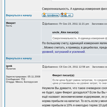
Сверхгениальность. А единица измерения фи
Вернуться к началу
Фикрет
Добавлено: Пт Сен 23, 2011 11:21 pm
Заголовок соо
Гость
uncle_Alex писал(а):
Сверхгениальность. А единица измерения 
По большому счету, единицей измерения являе
...Можно считать, к примеру, в децибелах, пр
уровней, затуханий и усилений.
Вернуться к началу
igrek
Добавлено: Сб Сен 24, 2011 12:58 am
Заголовок со
Политик
Фикрет писал(а):
Зарегистрирован: 05.11.2008
Сообщения: 753
Если цена будет равна затратам, то средня
Откуда: Минск, Белоруссия
цена установилась на уровне затрат, то зна
Неужели Вы думаете, что такое очевидное сооб
не будет, один Фикрет догадался? Если бы Вы ч
ещё назвают экономическими издержками, их у
норма прибыли на капитал. То есть если у меня
норме прибыли в 10% я ежегодно теряю 10 руб.