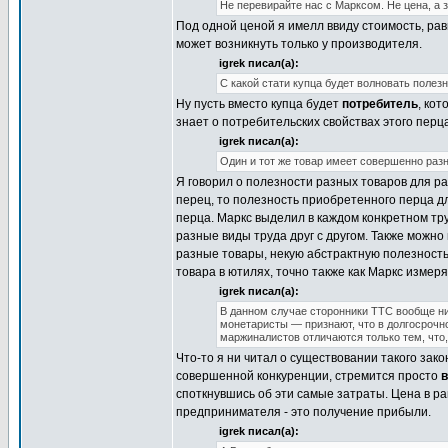
Не перевирайте нас с Марксом. Не цена, а 
Под одной ценой я имелл ввиду стоимость, рав
может возникнуть только у производителя.
igrek писал(а):
С какой стати купца будет волновать полез
Ну пусть вместо купца будет
потребитель
, ко
знает о потребительских свойствах этого перца
igrek писал(а):
Один и тот же товар имеет совершенно разн
Я говорил о полезности разных товаров для ра
перец, то полезность приобретенного перца 
перца. Маркс выделил в каждом конкретном тр
разные виды труда друг с другом. Также можно
разные товары, некую абстрактную полезность
товара в ютилях, точно также как Маркс измеря
igrek писал(а):
В данном случае сторонники ТТС вообще ни
монетаристы — признают, что в долгосрочн
маржиналистов отличаются только тем, что
Что-то я ни читал о существовании такого зако
совершенной конкуренции, стремится просто
в
споткнувшись об эти самые затраты. Цена в ра
предпринимателя - это получение прибыли.
igrek писал(а):