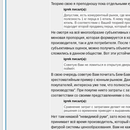
Теорию свою я преподношу пока отдельными ку
igrek писал(а):
Допустим, есть конкурентный рынок, где мн
полезность 1 кг перца в 1 ютиль. К нему по
ютиль. В соответствии с Вашей теорией про
подходит второй продавец перца, который оц
Не смотря на всё многообразие субъективных 
меновая пропорция, которая формируется в ход
производителя, так и для потребителя. После 
субъективных оценок, можно получить объектив
сложились в данном обществе. Вот эти устойч
igrek писал(а):
Советую Вам не ломиться в открытую дверь, 
поймёт.
В свою очередь советую Вам почитать Бем-Бав
хрестоматийным пример с конным рынком. Дан
покупателей, интересна уже тем, что полность
производства". При покупке никто затраты с за
соответствии со своими представлениями о пол
igrek писал(а):
Сравнение затрат с затратами делает не по
решения со временем приводят к выравнива
Нет там никакой "невидимой руки", зато ясно 
принимает всё время производитель, который 
фигурой системы ценообразования. Вам не каже