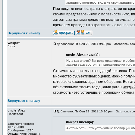
затраты с полезностью, а не свои затраты с
При покупке никто затраты с затратами не срав
своими представлениями о полезности (что, в
затрат с затратами делает не покупатель, а п
временем приводят к выравниванию цен по за
Вернуться к началу
Фикрет
Добавлено: Пт Сен 23, 2011 9:49 pm
Заголовок сооб
Гость
uncle_Alex писал(а):
Ну а как иначе? Вы ведь сравниваете собс
задача ведь состоит в приравнивании того 
Стоимость изначально всегда субъективна. Пос
множество субъективных оценок, можно получи
которые сложились в данном обществе. Вот э
объективными только тогда, когда учтен
кажды
стоимость - это устойчивые пропорции обмена
Вернуться к началу
uncle_Alex
Добавлено: Пт Сен 23, 2011 10:30 pm
Заголовок соо
Политолог
Фикрет писал(а):
Зарегистрирован:
13.12.2008
А стоимость - это устойчивые пропорции о
Сообщения: 1216
Откуда: Киев, Украина