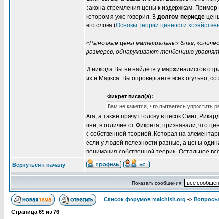
закона стремления цены к издержкам. Приме
котором я уже говорил. В
долгом периоде
цены
его слова (
Основы теории ценности хозяйственн
«Рыночные цены материальных благ, количес
размеров, обнаруживают тенденцию уравнять
И никогда Вы не найдёте у маржиналистов отр
их и Маркса. Вы опровергаете всех огульно, с
Фикрет писал(а):
Вам не кажется, что пытаетесь упростить р
Ага, а также прячут голову в песок Смит, Рика
они, в отличие от Фикрета, признавали, что цен
с собственной теорией. Которая на элементар
если у людей полезности разные, а цены один
понимания собственной теории. Остальное вс
Вернуться к началу
Показать сообщения:
Список форумов malchish.org
->
Вопросы
Страница
69
из
76