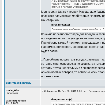
А Вы изобрели какую-то новую теорию, неп
только теориям — ещё и здравому смыслу. 
взятые с потолка утверждения.
Моя теория ближе к теории Маршалла о "равно
являются
элементами
моей теории, частями це
монетаризму.
igrek писал(а):
Полезности при обмене равны — и баста. С 
Конечно полезность товара для продавца этого
последнего является уже даже не товаром, а 
При обмене каждый является и продавцом и по
Например, полезность шерсти для покупателя 
будет равна.
...При обмене покупатель всегда сравнивает з
затраты с полезностью, а не свои затраты с 
затраты труда необходимые для производства
обмениваемых товаров, то согласно моей теори
полезностью.
Вернуться к началу
uncle_Alex
Добавлено: Пт Сен 23, 2011 8:35 pm
Заголовок сооб
Политолог
Фикрет писал(а):
Зарегистрирован:
13.12.2008
Если трудовики при определении стоимост