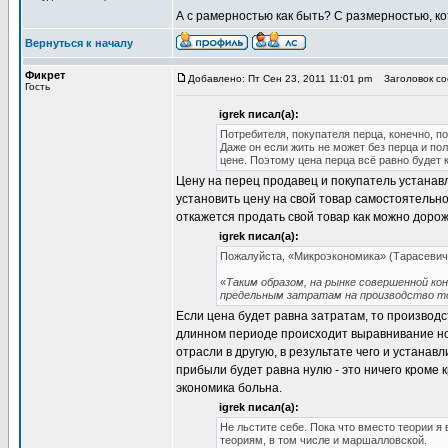
А с рамерностью как быть? С размерностью, к
Вернуться к началу
Фикрет
Добавлено: Пт Сен 23, 2011 11:01 pm
Заголовок соо
Гость
igrek писал(а):
Потребителя, покупателя перца, конечно, по
Даже он если жить не может без перца и по
цене. Поэтому цена перца всё равно будет к
Цену на перец продавец и покупатель устана
установить цену на свой товар самостоятельно
откажется продать свой товар как можно дорож
igrek писал(а):
Пожалуйста, «Микроэкономика» (Тарасевич Л
«
Таким образом, на рынке совершенной ко
предельным затратам на производство т
Если цена будет равна затратам, то производ
длинном периоде происходит выравнивание но
отрасли в другую, в результате чего и устанав
прибыли будет равна нулю - это ничего кроме к
экономика больна.
igrek писал(а):
Не льстите себе. Пока что вместо теории 
теориям, в том числе и маршалловской.