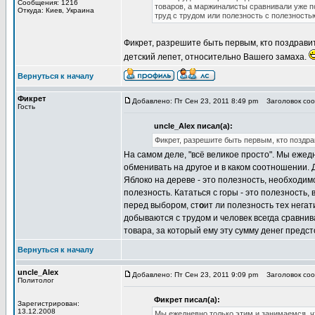
Сообщения: 1216
товаров, а маржиналисты сравнивали уже п
Откуда: Киев, Украина
труд с трудом или полезность с полезностью
Фикрет, разрешите быть первым, кто поздравит
детский лепет, относительно Вашего замаха.
Вернуться к началу
Фикрет
Добавлено: Пт Сен 23, 2011 8:49 pm
Заголовок сооб
Гость
uncle_Alex писал(а):
Фикрет, разрешите быть первым, кто поздра
На самом деле, "всё великое просто". Мы ежед
обменивать на другое и в каком соотношении. Д
Яблоко на дереве - это полезность, необходимос
полезность. Кататься с горы - это полезность, 
перед выбором, ст
о
ит ли полезность тех нега
добываются с трудом и человек всегда сравни
товара, за который ему эту сумму денег предст
Вернуться к началу
uncle_Alex
Добавлено: Пт Сен 23, 2011 9:09 pm
Заголовок сооб
Политолог
Фикрет писал(а):
Зарегистрирован:
13.12.2008
Мы ежедневно только этим и занимаемся, чт