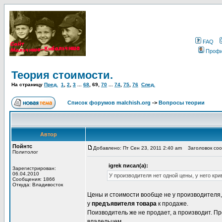
FAQ
Проф
Теория стоимости.
На страницу
Пред.
1
,
2
,
3
...
68
,
69
,
70
...
74
,
75
,
76
След.
Список форумов malchish.org
->
Вопросы теории
Автор
Пойнтс
Добавлено: Пт Сен 23, 2011 2:40 am
Заголовок сооб
Политолог
igrek писал(а):
Зарегистрирован:
06.04.2010
У производителя нет одной цены, у него кр
Сообщения: 1866
Откуда: Владивосток
Цены и стоимости вообще не у производителя,
у
предъявителя товара
к продаже.
Поизводитель же не продает, а производит. П
владельцем.