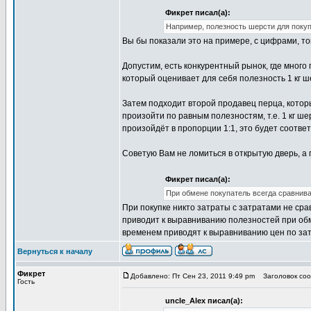
Фикрет писал(а):
Например, полезность шерсти для покуп
Вы бы показали это на примере, с цифрами, то
Допустим, есть конкурентный рынок, где много
который оценивает для себя полезность 1 кг ш
Затем подходит второй продавец перца, котор
произойти по равным полезностям, т.е. 1 кг ш
произойдёт в пропорции 1:1, это будет соотве
Советую Вам не ломиться в открытую дверь, а п
Фикрет писал(а):
При обмене покупатель всегда сравнивае
При покупке никто затраты с затратами не срав
приводит к выравниванию полезностей при обм
временем приводят к выравниванию цен по за
Вернуться к началу
Фикрет
Добавлено: Пт Сен 23, 2011 9:49 pm
Заголовок сооб
Гость
uncle_Alex писал(а):