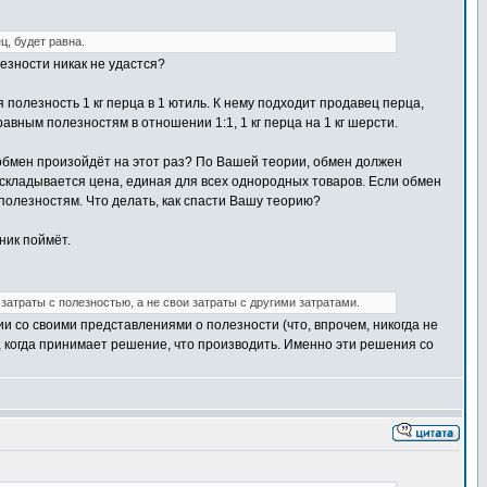
ц, будет равна.
езности никак не удастся?
 полезность 1 кг перца в 1 ютиль. К нему подходит продавец перца,
авным полезностям в отношении 1:1, 1 кг перца на 1 кг шерсти.
 обмен произойдёт на этот раз? По Вашей теории, обмен должен
да складывается цена, единая для всех однородных товаров. Если обмен
полезностям. Что делать, как спасти Вашу теорию?
ник поймёт.
затраты с полезностью, а не свои затраты с другими затратами.
ии со своими представлениями о полезности (что, впрочем, никогда не
, когда принимает решение, что производить. Именно эти решения со