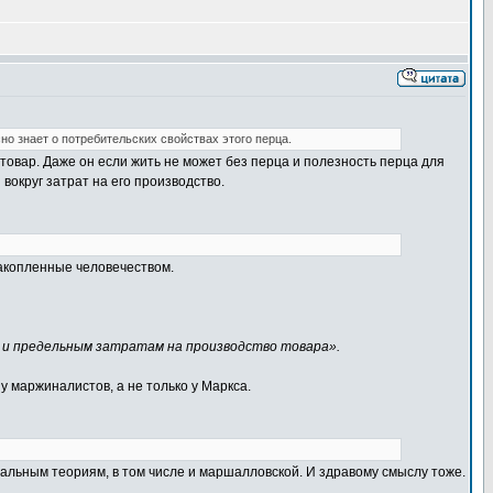
сно знает о потребительских свойствах этого перца.
а товар. Даже он если жить не может без перца и полезность перца для
вокруг затрат на его производство.
акопленные человечеством.
м и предельным затратам на производство товара».
у маржиналистов, а не только у Маркса.
тальным теориям, в том числе и маршалловской. И здравому смыслу тоже.