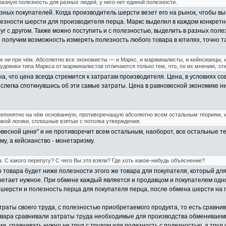
азную полезность для разных людей, у него нет единой полезности.
зных покупателей. Когда производитель шерсти везет его на рынок, чтобы в
зности шерсти для производителя перца. Маркс выделил в каждом конкретно
уг с другом. Также можно поступить и с полезностью, выделить в разных пол
мы получим возможность измерять полезность любого товара в ютилях, точно т
 ни при чём. Абсолютно все экономисты — и Маркс, и маржиналисты, и кейнсианцы, 
рудовики типа Маркса от маржиналистов отличаются только тем, что, по их мнению, э
она, что цена всегда стремится к затратам производителя. Цена, в условиях 
слегка споткнувшись об эти самые затраты. Цена в равновесной экономике ни
непонятно на чём основанную, противоречащую абсолютно всем остальным теориям, и
акой логики, сплошные взятые с потолка утверждения.
весной цене" и не противоречит всем остальным, наоборот, все остальные 
у, а кейсианство - монетаризму.
 С какого перепугу? С чего Вы это взяли? Где хоть какое-нибудь объяснение?
 товара будет ниже полезности этого же товара для покупателя, который дл
етает нужное. При обмене каждый является и продавцом и покупателем одно
шерсти и полезность перца для покупателя перца, после обмена шерсти на п
атраты своего труда, с полезностью приобретаемого продукта, то есть сравнив
овара сравнивали затраты труда необходимые для производства обмениваемы
и, сравнивать нужно не труд с трудом или полезность с полезностью, а труд 