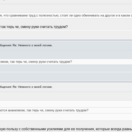
, что сравниваем труд с полезностью, стоит ли одно обменивать на другое и в каком
ак терь че, смену руки считать трудом?
щения: Re: Немного о моей логике.
змом, так терь че, смену руки считать трудом?
щения: Re: Немного о моей логике.
ется ананизмом, так терь че, смену руки считать трудом?
ную пользу с собственными усилиями для ее получения, которые всегда равны.