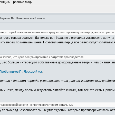
ценщики - разные люди.
щения: Re: Немного о моей логике.
ель
, который понятия не имеет каких трудов стоит производство перца, но зато прекра
ность товара волнует. Да только вот беда, не в его силах установить цену н
пить перец по меньшей цене. Поэтому цена перца всё равно будет колебаться 
о закона, что цена всегда стремится к затратам производителя.
е, Вас больше интересуют собственные доморощенные теории, чем знания, н
Гребенников П., Леусский А.)
:
уренции в длинном периоде установится цена, равная минимальным средни
 Тоже, между прочим, в ту степь. Читайте книжки, там всё это есть. Причём 
"равновесной цене" и не противоречит всем остальным
жу только ряд безосновательных утверждений, которые противоречат всем ос