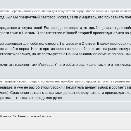
ателя шерсти и полезность перца для покупателя перца, после обмена шерсти на пере
гда был бы предметный разговор. Может, сами убедитесь, что приравнять пол
 продавцов и покупателей. Есть продавец шерсти, который оценивает для себя
ерсти тоже в 1 ютиль. В соответствии с Вашей теорией происходит обмен по р
ый оценивает для себя полезность 1 кг шерсти в 2 ютиля. В какой пропорции
ерсти на 2 кг перца. Но это противоречит жизненной практике: на рынке всег
тствовать реалиям, но не состыкуется с Вашим законом об обмене по равным 
очитать наконец-таки Менгера. У него всё это расписано так, что и пятикласс
т затраты своего труда, с полезностью приобретаемого продукта, то есть сравнивает 
нивает, я уже не раз об этом говорил. Покупатель делает выбор в соответств
ене). Сравнение затрат с затратами делает не покупатель, а производитель
тратам — та самая «невидимая рука».
щения: Re: Немного о моей логике.