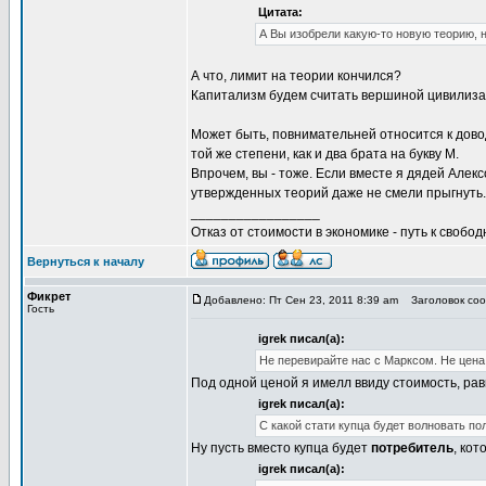
Цитата:
А Вы изобрели какую-то новую теорию,
А что, лимит на теории кончился?
Капитализм будем считать вершиной цивилиза
Может быть, повнимательней относится к дово
той же степени, как и два брата на букву М.
Впрочем, вы - тоже. Если вместе я дядей Але
утвержденных теорий даже не смели прыгнуть.
_________________
Отказ от стоимости в экономике - путь к свобод
Вернуться к началу
Фикрет
Добавлено: Пт Сен 23, 2011 8:39 am
Заголовок сооб
Гость
igrek писал(а):
Не перевирайте нас с Марксом. Не цена,
Под одной ценой я имелл ввиду стоимость, рав
igrek писал(а):
С какой стати купца будет волновать по
Ну пусть вместо купца будет
потребитель
, ко
igrek писал(а):