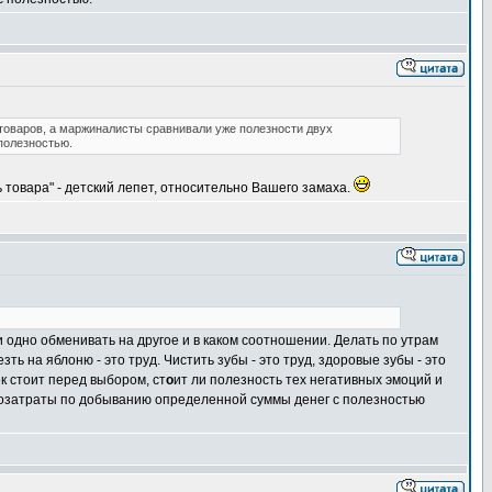
товаров, а маржиналисты сравнивали уже полезности двух
полезностью.
 товара" - детский лепет, относительно Вашего замаха.
и одно обменивать на другое и в каком соотношении. Делать по утрам
ть на яблоню - это труд. Чистить зубы - это труд, здоровые зубы - это
ек стоит перед выбором, ст
о
ит ли полезность тех негативных эмоций и
удозатраты по добыванию определенной суммы денег с полезностью