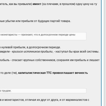
итель, как вы привыкли)
имеет
(за плечами, в прошлом) одну цену на ту
жные убытки или прибыли от будущих партий товара.
и монетаристы — признают, что в долгосрочном периоде цены
ю нулевой прибыли, в долгосрочном периоде.
самдели -
кризисе источников прибыли
, - наступал бы крах всей системы.
рибыль
- спасает крупных собственников, сохраняя им прибыль и лишает
-то деле (тм),
капиталистическая ТТС провозглашает вечность
о трудом.
 монетаристов, отличая их друг от друга, и от маржиналистов с