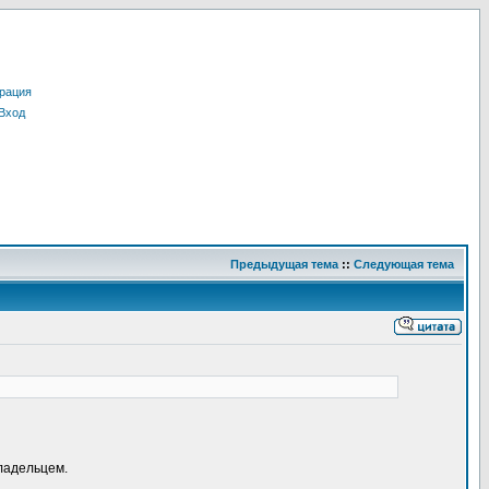
рация
Вход
Предыдущая тема
::
Следующая тема
ладельцем.