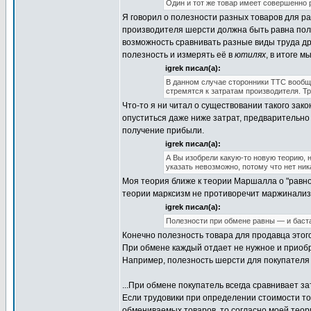
Один и тот же товар имеет совершенно р
Я говорил о полезности разных товаров для ра
производителя шерсти должна быть равна поле
возможность сравнивать разные виды труда др
полезность и измерять её в
ютилях
, в итоге 
igrek писал(а):
В данном случае сторонники ТТС вообще
стремятся к затратам производителя. Т
Что-то я ни читал о существовании такого зак
опуститься даже ниже затрат, предварительно 
получение прибыли.
igrek писал(а):
А Вы изобрели какую-то новую теорию, 
указать невозможно, потому что нет ник
Моя теория ближе к теории Маршалла о "равно
теории марксизм не противоречит маржинализм
igrek писал(а):
Полезности при обмене равны — и баста.
Конечно полезность товара для продавца этого
При обмене каждый отдает не нужное и приобр
Например, полезность шерсти для покупателя 
...При обмене покупатель всегда сравнивает з
Если трудовики при определении стоимости т
обмениваемых товаров, то согласно моей теори