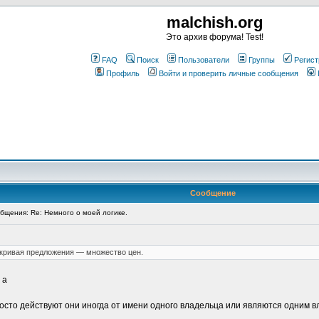
malchish.org
Это архив форума! Test!
FAQ
Поиск
Пользователи
Группы
Регист
Профиль
Войти и проверить личные сообщения
Сообщение
щения: Re: Немного о моей логике.
о кривая предложения — множество цен.
 а
росто действуют они иногда от имени одного владельца или являются одним в