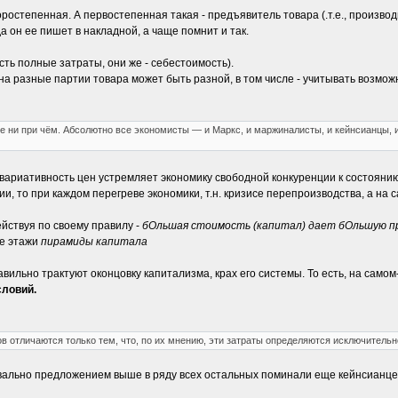
ростепенная. А первостепенная такая - предъявитель товара (.т.е., производ
а он ее пишет в накладной, а чаще помнит и так.
есть полные затраты, они же - себестоимость).
 на разные партии товара может быть разной, в том числе - учитывать возмо
 ни при чём. Абсолютно все экономисты — и Маркс, и маржиналисты, и кейнсианцы, 
ь, вариативность цен устремляет экономику свободной конкуренции к состояни
и, то при каждом перегреве экономики, т.н. кризисе перепроизводства, а на 
йствуя по своему правилу -
бОльшая стоимость (капитал) дает бОльшую п
ие этажи
пирамиды капитала
равильно трактуют оконцовку капитализма, крах его системы. То есть, на самом
словий.
в отличаются только тем, что, по их мнению, эти затраты определяются исключительн
вально предложением выше в ряду всех остальных поминали еще кейнсианцев и