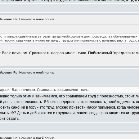
щения: Re: Немного о моей логике.
ости товара сравнивали затраты труда необходимые для производства обмениваемых 
 теории, сравнивать нужно не труд с трудом или полезность с полезностью, а труд с 
 Вас с почином. Сравнивать несравнимое - сила.
Пойнтс
ковый "предъявитель
щения: Re: Немного о моей логике.
здравит Вас с почином. Сравнивать несравнимое - сила.
невно только этим и занимаемся, что сравниваем труд с полезностью, стоит л
 день - это полезность. Яблоко на дереве - это полезность, необходимость лез
возить саночки в гору - это труд. Можно привести массу примеров, когда челов
учить её? Деньги добываются с трудом и человек всегда сравнивает свои тр
оит отдать.
щения: Re: Немного о моей логике.