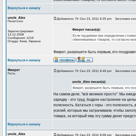
Вернуться к началу
uncle_Alex
Добавлено: Пт Сен 23, 2011 8:35 pm
Заголовок сооб
Политолог
Фикрет писал(а):
Зарегистрирован:
13.12.2008
Если трудовики при определении стоим
Сообщения: 1216
обмениваемых товаров, то согласно моей
Откуда: Киев, Украина
Фикрет, разрешите быть первым, кто поздравит
Вернуться к началу
Фикрет
Добавлено: Пт Сен 23, 2011 8:49 pm
Заголовок сооб
Гость
uncle_Alex писал(а):
Фикрет, разрешите быть первым, кто по
На самом деле, "всё великое просто". Мы ежед
зарядку - это труд, бодрое настроение на целый
полезность. Кататься с горы - это полезность, 
усилий, которые мы затрачиваем, чтобы запол
товара, за который ему эту сумму денег предст
Вернуться к началу
uncle_Alex
Добавлено: Пт Сен 23, 2011 9:09 pm
Заголовок сооб