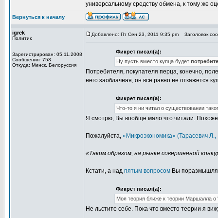
универсальному средству обмена, к тому же о
Вернуться к началу
igrek
Добавлено: Пт Сен 23, 2011 9:35 pm
Заголовок сооб
Политик
Фикрет писал(а):
Зарегистрирован: 05.11.2008
Сообщения: 753
Ну пусть вместо купца будет
потребит
Откуда: Минск, Белоруссия
Потребителя, покупателя перца, конечно, полез
него заоблачная, он всё равно не откажется ку
Фикрет писал(а):
Что-то я ни читал о существовании таког
Я смотрю, Вы вообще мало что читали. Похож
Пожалуйста,
«Микроэкономика» (Тарасевич Л., 
«Таким образом, на рынке совершенной конк
Кстати, а над
пятым вопросом
Вы поразмышляли?
Фикрет писал(а):
Моя теория ближе к теории Маршалла о 
Не льстите себе. Пока что вместо теории я ви