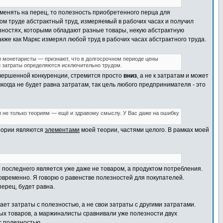
ыменять на перец, то полезность приобретенного перца для
м труде абстрактный труд, измеряемый в рабочих часах и получил
езностях, которыми обладают разные товары, некую абстрактную
акже как Маркс измерял любой труд в рабочих часах абстрактного труда.
и монетаристы — признают, что в долгосрочном периоде цены
ти затраты определяются исключительно трудом.
совершенной конкуренции, стремится просто
вниз
, а не к затратам и может
когда не будет равна затратам, так цель любого предпринимателя - это
 не только теориям — ещё и здравому смыслу. У Вас даже на ошибку
теории являются
элементами
моей теории, частями целого. В рамках моей
я последнего является уже даже не товаром, а продуктом потребления.
временно. Я говорю о равенстве полезностей для покупателей.
ерец, будет равна.
ает затраты с полезностью, а не свои затраты с другими затратами.
х товаров, а маржиналисты сравнивали уже полезности двух
с полезностью.