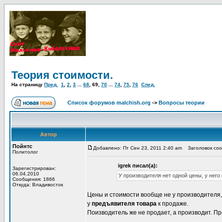
Теория стоимости.
На страницу
Пред.
1
,
2
,
3
...
68
,
69
,
70
...
74
,
75
,
76
След.
Список форумов malchish.org
->
Вопросы теории
Автор
Пойнтс
Добавлено: Пт Сен 23, 2011 2:40 am
Заголовок сооб
Политолог
igrek писал(а):
Зарегистрирован:
06.04.2010
У производителя нет одной цены, у нег
Сообщения: 1866
Откуда: Владивосток
Цены и стоимости вообще не у производителя,
у
предъявителя товара
к продаже.
Поизводитель же не продает, а производит. П