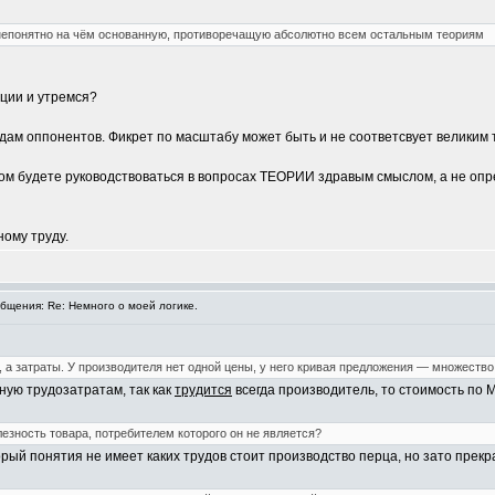
 непонятно на чём основанную, противоречащую абсолютно всем остальным теориям
ции и утремся?
дам оппонентов. Фикрет по масштабу может быть и не соответсвует великим 
ксом будете руководствоваться в вопросах ТЕОРИИ здравым смыслом, а не о
ному труду.
щения: Re: Немного о моей логике.
 а затраты. У производителя нет одной цены, у него кривая предложения — множество
ную трудозатратам, так как
трудится
всегда производитель, то стоимость по 
лезность товара, потребителем которого он не является?
торый понятия не имеет каких трудов стоит производство перца, но зато прекр