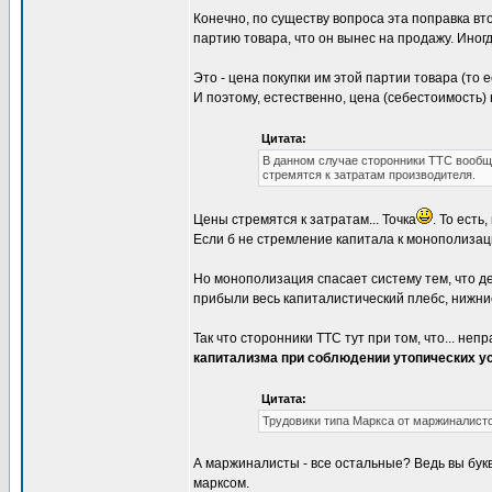
Конечно, по существу вопроса эта поправка вто
партию товара, что он вынес на продажу. Иногд
Это - цена покупки им этой партии товара (то 
И поэтому, естественно, цена (себестоимость)
Цитата:
В данном случае сторонники ТТС вообще
стремятся к затратам производителя.
Цены стремятся к затратам... Точка
. То ест
Если б не стремление капитала к монополизаци
Но монополизация спасает систему тем, что де
прибыли весь капиталистический плебс, нижн
Так что сторонники ТТС тут при том, что... неп
капитализма при соблюдении утопических у
Цитата:
Трудовики типа Маркса от маржиналисто
А маржиналисты - все остальные? Ведь вы бук
марксом.