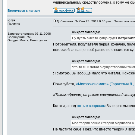
универсальному средству обмена, к тому же о
Вернуться к началу
igrek
Добавлено: Пт Сен 23, 2011 9:35 pm
Заголовок сооб
Политик
Фикрет писал(а):
Зарегистрирован: 05.11.2008
Сообщения: 753
Ну пусть вместо купца будет
потребит
Откуда: Минск, Белоруссия
Потребителя, покупателя перца, конечно, полез
него заоблачная, он всё равно не откажется ку
Фикрет писал(а):
Что-то я ни читал о существовании таког
Я смотрю, Вы вообще мало что читали. Похож
Пожалуйста,
«Микроэкономика» (Тарасевич Л., 
«Таким образом, на рынке совершенной конк
Кстати, а над
пятым вопросом
Вы поразмышляли?
Фикрет писал(а):
Моя теория ближе к теории Маршалла о 
Не льстите себе. Пока что вместо теории я ви