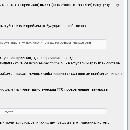
итель, как вы привыкли)
имеет
(за плечами, в прошлом) одну цену на ту
жные убытки или прибыли от будущих партий товара.
и монетаристы — признают, что в долгосрочном периоде цены
ю нулевой прибыли, в долгосрочном периоде.
самдели -
кризисе источников прибыли
, - наступал бы крах всей системы.
рибыль
- спасает крупных собственников, сохраняя им прибыль и лишает
-то деле (тм),
капиталистическая ТТС провозглашает вечность
о трудом.
 монетаристов, отличая их друг от друга, и от маржиналистов с