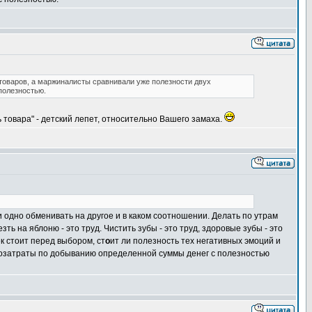
товаров, а маржиналисты сравнивали уже полезности двух
полезностью.
 товара" - детский лепет, относительно Вашего замаха.
и одно обменивать на другое и в каком соотношении. Делать по утрам
ть на яблоню - это труд. Чистить зубы - это труд, здоровые зубы - это
ек стоит перед выбором, ст
о
ит ли полезность тех негативных эмоций и
удозатраты по добыванию определенной суммы денег с полезностью