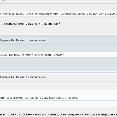
, что сравниваем труд с полезностью, стоит ли одно обменивать на другое и в каком
ак терь че, смену руки считать трудом?
щения: Re: Немного о моей логике.
змом, так терь че, смену руки считать трудом?
щения: Re: Немного о моей логике.
ется ананизмом, так терь че, смену руки считать трудом?
ную пользу с собственными усилиями для ее получения, которые всегда равны.