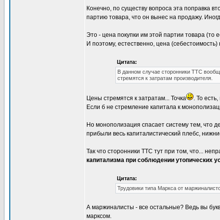
Конечно, по существу вопроса эта поправка вто
партию товара, что он вынес на продажу. Иногд
Это - цена покупки им этой партии товара (то 
И поэтому, естественно, цена (себестоимость)
Цитата:
В данном случае сторонники ТТС вообще
стремятся к затратам производителя.
Цены стремятся к затратам... Точка
. То ест
Если б не стремление капитала к монополизаци
Но монополизация спасает систему тем, что де
прибыли весь капиталистический плебс, нижн
Так что сторонники ТТС тут при том, что... неп
капитализма при соблюдении утопических у
Цитата:
Трудовики типа Маркса от маржиналисто
А маржиналисты - все остальные? Ведь вы бук
марксом.