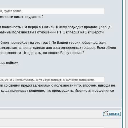
ц, будет равна.
езности никак не удастся?
 полезность 1 кг перца в 1 ютиль. К нему подходит продавец перца,
авным полезностям в отношении 1:1, 1 кг перца на 1 кг шерсти.
 обмен произойдёт на этот раз? По Вашей теории, обмен должен
да складывается цена, единая для всех однородных товаров. Если обмен
полезностям. Что делать, как спасти Вашу теорию?
ник поймёт.
затраты с полезностью, а не свои затраты с другими затратами.
ии со своими представлениями о полезности (что, впрочем, никогда не
, когда принимает решение, что производить. Именно эти решения со