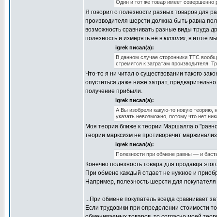
Один и тот же товар имеет совершенно р
Я говорил о полезности разных товаров для ра
производителя шерсти должна быть равна поле
возможность сравнивать разные виды труда др
полезность и измерять её в
ютилях
, в итоге 
igrek писал(а):
В данном случае сторонники ТТС вообще
стремятся к затратам производителя. Т
Что-то я ни читал о существовании такого зак
опуститься даже ниже затрат, предварительно 
получение прибыли.
igrek писал(а):
А Вы изобрели какую-то новую теорию, 
указать невозможно, потому что нет ник
Моя теория ближе к теории Маршалла о "равно
теории марксизм не противоречит маржинализм
igrek писал(а):
Полезности при обмене равны — и баста.
Конечно полезность товара для продавца этого
При обмене каждый отдает не нужное и приобр
Например, полезность шерсти для покупателя 
...При обмене покупатель всегда сравнивает з
Если трудовики при определении стоимости т
обмениваемых товаров, то согласно моей теори