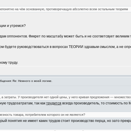
 непонятно на чём основанную, противоречащую абсолютно всем остальным теориям
ции и утремся?
дам оппонентов. Фикрет по масштабу может быть и не соответсвует великим 
ксом будете руководствоваться в вопросах ТЕОРИИ здравым смыслом, а не о
ному труду.
щения: Re: Немного о моей логике.
 а затраты. У производителя нет одной цены, у него кривая предложения — множество
ную трудозатратам, так как
трудится
всегда производитель, то стоимость по 
лезность товара, потребителем которого он не является?
торый понятия не имеет каких трудов стоит производство перца, но зато прекр