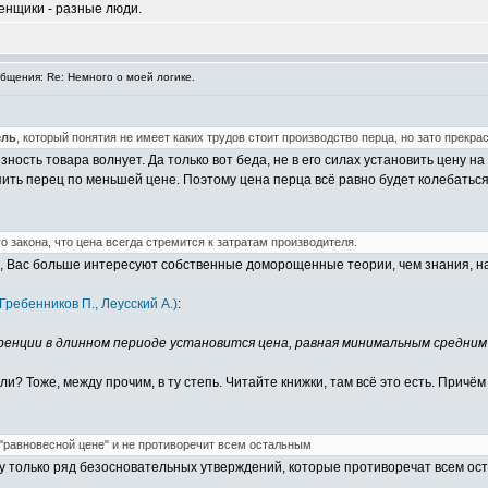
ценщики - разные люди.
щения: Re: Немного о моей логике.
ель
, который понятия не имеет каких трудов стоит производство перца, но зато прекра
ность товара волнует. Да только вот беда, не в его силах установить цену н
пить перец по меньшей цене. Поэтому цена перца всё равно будет колебаться 
о закона, что цена всегда стремится к затратам производителя.
е, Вас больше интересуют собственные доморощенные теории, чем знания, н
Гребенников П., Леусский А.)
:
уренции в длинном периоде установится цена, равная минимальным средни
 Тоже, между прочим, в ту степь. Читайте книжки, там всё это есть. Причём 
"равновесной цене" и не противоречит всем остальным
жу только ряд безосновательных утверждений, которые противоречат всем ос