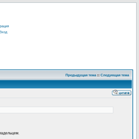
рация
Вход
Предыдущая тема
::
Следующая тема
ладельцем.