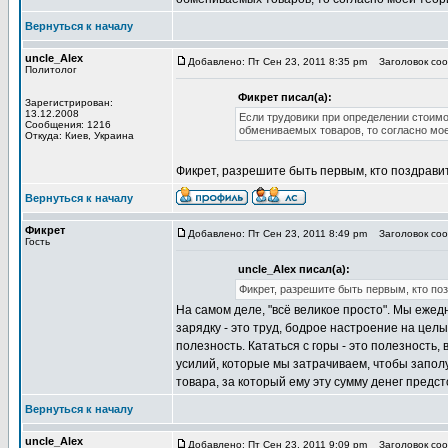
Вернуться к началу
uncle_Alex
Добавлено: Пт Сен 23, 2011 8:35 pm
Заголовок сооб
Политолог
Фикрет писал(а):
Зарегистрирован:
13.12.2008
Если трудовики при определении стоим
Сообщения: 1216
обмениваемых товаров, то согласно моей
Откуда: Киев, Украина
Фикрет, разрешите быть первым, кто поздравит
Вернуться к началу
Фикрет
Добавлено: Пт Сен 23, 2011 8:49 pm
Заголовок сооб
Гость
uncle_Alex писал(а):
Фикрет, разрешите быть первым, кто по
На самом деле, "всё великое просто". Мы ежед
зарядку - это труд, бодрое настроение на целый
полезность. Кататься с горы - это полезность, 
усилий, которые мы затрачиваем, чтобы запол
товара, за который ему эту сумму денег предст
Вернуться к началу
uncle_Alex
Добавлено: Пт Сен 23, 2011 9:09 pm
Заголовок сооб