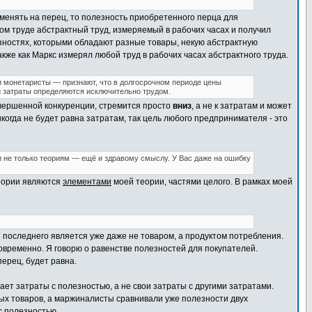
ыменять на перец, то полезность приобретенного перца для
м труде абстрактный труд, измеряемый в рабочих часах и получил
езностях, которыми обладают разные товары, некую абстрактную
акже как Маркс измерял любой труд в рабочих часах абстрактного труда.
и монетаристы — признают, что в долгосрочном периоде цены
ти затраты определяются исключительно трудом.
совершенной конкуренции, стремится просто
вниз
, а не к затратам и может
когда не будет равна затратам, так цель любого предпринимателя - это
 не только теориям — ещё и здравому смыслу. У Вас даже на ошибку
теории являются
элементами
моей теории, частями целого. В рамках моей
я последнего является уже даже не товаром, а продуктом потребления.
временно. Я говорю о равенстве полезностей для покупателей.
ерец, будет равна.
ает затраты с полезностью, а не свои затраты с другими затратами.
х товаров, а маржиналисты сравнивали уже полезности двух
с полезностью.