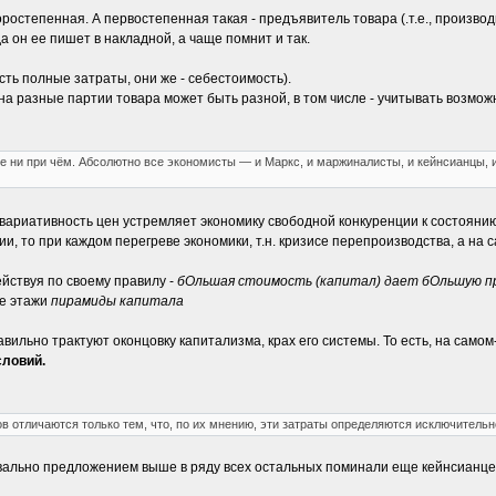
ростепенная. А первостепенная такая - предъявитель товара (.т.е., производ
а он ее пишет в накладной, а чаще помнит и так.
есть полные затраты, они же - себестоимость).
 на разные партии товара может быть разной, в том числе - учитывать возмо
 ни при чём. Абсолютно все экономисты — и Маркс, и маржиналисты, и кейнсианцы, 
ь, вариативность цен устремляет экономику свободной конкуренции к состояни
и, то при каждом перегреве экономики, т.н. кризисе перепроизводства, а на 
йствуя по своему правилу -
бОльшая стоимость (капитал) дает бОльшую п
ие этажи
пирамиды капитала
равильно трактуют оконцовку капитализма, крах его системы. То есть, на самом
словий.
в отличаются только тем, что, по их мнению, эти затраты определяются исключительн
вально предложением выше в ряду всех остальных поминали еще кейнсианцев и