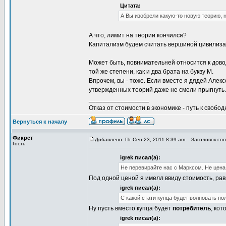
Цитата:
А Вы изобрели какую-то новую теорию,
А что, лимит на теории кончился?
Капитализм будем считать вершиной цивилиза
Может быть, повнимательней относится к дово
той же степени, как и два брата на букву М.
Впрочем, вы - тоже. Если вместе я дядей Але
утвержденных теорий даже не смели прыгнуть.
_________________
Отказ от стоимости в экономике - путь к свобод
Вернуться к началу
Фикрет
Добавлено: Пт Сен 23, 2011 8:39 am
Заголовок сооб
Гость
igrek писал(а):
Не перевирайте нас с Марксом. Не цена,
Под одной ценой я имелл ввиду стоимость, рав
igrek писал(а):
С какой стати купца будет волновать по
Ну пусть вместо купца будет
потребитель
, ко
igrek писал(а):