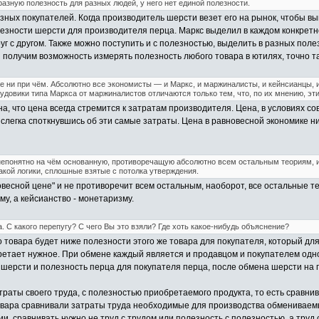
азную полезность для разных людей, у него нет единой полезности.
зных покупателей. Когда производитель шерсти везет его на рынок, чтобы в
зности шерсти для производителя перца. Маркс выделил в каждом конкретно
уг с другом. Также можно поступить и с полезностью, выделить в разных пол
мы получим возможность измерять полезность любого товара в ютилях, точно т
 ни при чём. Абсолютно все экономисты — и Маркс, и маржиналисты, и кейнсианцы, 
рудовики типа Маркса от маржиналистов отличаются только тем, что, по их мнению, э
она, что цена всегда стремится к затратам производителя. Цена, в условиях 
слегка споткнувшись об эти самые затраты. Цена в равновесной экономике ни
непонятно на чём основанную, противоречащую абсолютно всем остальным теориям, и
акой логики, сплошные взятые с потолка утверждения.
весной цене" и не противоречит всем остальным, наоборот, все остальные 
у, а кейсианство - монетаризму.
 С какого перепугу? С чего Вы это взяли? Где хоть какое-нибудь объяснение?
 товара будет ниже полезности этого же товара для покупателя, который дл
етает нужное. При обмене каждый является и продавцом и покупателем одно
шерсти и полезность перца для покупателя перца, после обмена шерсти на п
атраты своего труда, с полезностью приобретаемого продукта, то есть сравнив
овара сравнивали затраты труда необходимые для производства обмениваемы
и, сравнивать нужно не труд с трудом или полезность с полезностью, а труд 