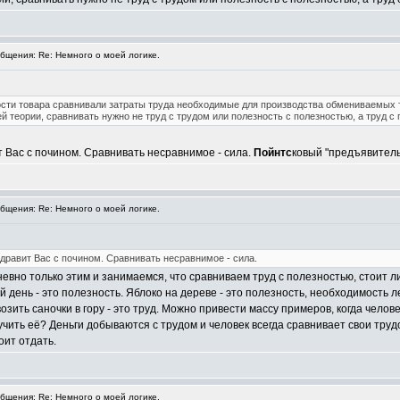
щения: Re: Немного о моей логике.
ости товара сравнивали затраты труда необходимые для производства обмениваемых 
 теории, сравнивать нужно не труд с трудом или полезность с полезностью, а труд с 
 Вас с почином. Сравнивать несравнимое - сила.
Пойнтс
ковый "предъявитель
щения: Re: Немного о моей логике.
здравит Вас с почином. Сравнивать несравнимое - сила.
невно только этим и занимаемся, что сравниваем труд с полезностью, стоит л
 день - это полезность. Яблоко на дереве - это полезность, необходимость лез
возить саночки в гору - это труд. Можно привести массу примеров, когда челов
учить её? Деньги добываются с трудом и человек всегда сравнивает свои тр
оит отдать.
щения: Re: Немного о моей логике.