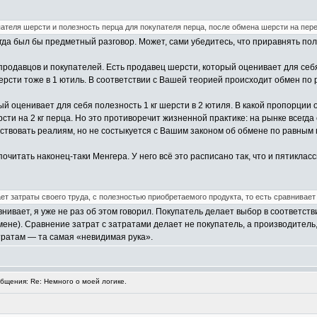
ателя шерсти и полезность перца для покупателя перца, после обмена шерсти на пере
гда был бы предметный разговор. Может, сами убедитесь, что приравнять пол
 продавцов и покупателей. Есть продавец шерсти, который оценивает для себя
ерсти тоже в 1 ютиль. В соответствии с Вашей теорией происходит обмен по р
ый оценивает для себя полезность 1 кг шерсти в 2 ютиля. В какой пропорции
ерсти на 2 кг перца. Но это противоречит жизненной практике: на рынке всег
тствовать реалиям, но не состыкуется с Вашим законом об обмене по равным 
очитать наконец-таки Менгера. У него всё это расписано так, что и пятикласс
т затраты своего труда, с полезностью приобретаемого продукта, то есть сравнивает 
нивает, я уже не раз об этом говорил. Покупатель делает выбор в соответств
ене). Сравнение затрат с затратами делает не покупатель, а производитель
тратам — та самая «невидимая рука».
щения: Re: Немного о моей логике.