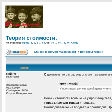
Теория стоимости.
На страницу
Пред.
1
,
2
,
3
...
68
,
69
,
70
...
74
,
75
,
76
След.
Список форумов malchish.org
->
Вопросы теории
Автор
Пойнтс
Добавлено: Пт Сен 23, 2011 2:40 am
Заголовок сооб
Политолог
igrek писал(а):
Зарегистрирован:
06.04.2010
У производителя нет одной цены, у нег
Сообщения: 1866
Откуда: Владивосток
Цены и стоимости вообще не у производителя,
у
предъявителя товара
к продаже.
Поизводитель же не продает, а производит. П