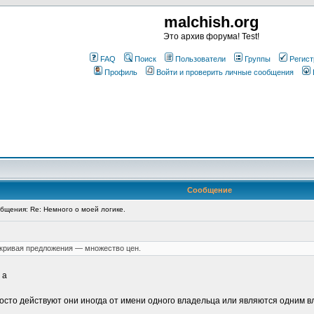
malchish.org
Это архив форума! Test!
FAQ
Поиск
Пользователи
Группы
Регист
Профиль
Войти и проверить личные сообщения
Сообщение
щения: Re: Немного о моей логике.
о кривая предложения — множество цен.
 а
росто действуют они иногда от имени одного владельца или являются одним в