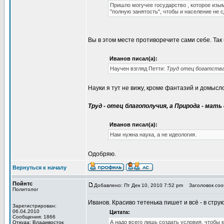
Пришло могучее государство , которое изы
"полную занятость", чтобы и население не с
Вы в этом месте противоречите сами себе. Так 
Иванов писал(а):
Научен взгляд Петти:
Труд отец богатства,
Науки я тут не вижу, кроме фантазий и домысло
Труд - отец благополучия, а Природа - мать 
Иванов писал(а):
Нам нужна наука, а не идеология.
Одобряю.
Вернуться к началу
Пойнтс
Добавлено: Пт Дек 10, 2010 7:52 pm
Заголовок сооб
Политолог
Иванов. Красиво тетенька пишет и всё - в струю
Зарегистрирован:
06.04.2010
Цитата:
Сообщения: 1866
А надо всего лишь создать условия, чтобы 
Откуда: Владивосток