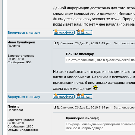
Данной информации достаточно для того, чтоб
следствием (концом) этого движения. Инными с
до смерти, а его творчество не вечно.
Природа
показывает нам, что нет у неё начала (причины
Вернуться к началу
Иван Кулиберов
Добавлено: Сб Дек 11, 2010 1:49 pm
Заголовок сооб
Политик
Пойнтс писал(а):
Зарегистрирован:
26.05.2010
Не стоит забывать, что в диалектической п
Сообщения: 958
Не стоит забывать, что мужчин вскармливают
числе и биологически. Различие в психологии
признаками пола. В инстинктах женщины иногд
хвала всем женщинам!
Вернуться к началу
Пойнтс
Добавлено: Сб Дек 11, 2010 7:14 pm
Заголовок сооб
Политолог
Кулиберов писал(а):
Зарегистрирован:
06.04.2010
Природа...очевидными примерами показывает
Сообщения: 1866
вечное и неприходящее.
Откуда: Владивосток