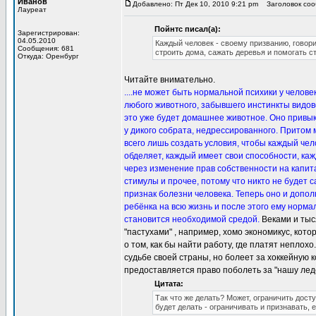
Иванов
Добавлено: Пт Дек 10, 2010 9:21 pm
Заголовок сооб
Лауреат
Пойнтс писал(а):
Зарегистрирован:
04.05.2010
Каждый человек - своему призванию, говори
Сообщения: 681
строить дома, сажать деревья и помогать с
Откуда: Оренбург
Читайте внимательно.
....не может быть нормальной психики у челове
любого животного, забывшего инстинкты видово
это уже будет домашнее животное. Оно привыкне
у дикого собрата, недрессированного. Притом 
всего лишь создать условия, чтобы каждый чел
обделяет, каждый имеет свои способности, каж
через изменение прав собственности на капита
стимулы и прочее, потому что никто не будет са
признак болезни человека. Теперь оно и допо
ребёнка на всю жизнь и после этого ему норма
становится необходимой средой.
Веками и тыс
"пастухами" , например, хомо экономикус, котор
о том, как бы найти работу, где платят неплох
судьбе своей страны, но болеет за хоккейную к
предоставляется право поболеть за "нашу лед
Цитата:
Так что же делать? Может, ограничить дост
будет делать - ограничивать и признавать,