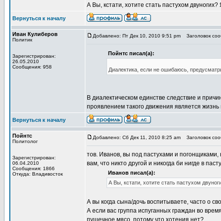
А Вы, кстати, хотите стать пастухом двуногих? 
Вернуться к началу
Иван Кулиберов
Добавлено: Пт Дек 10, 2010 9:51 pm
Заголовок сооб
Политик
Пойнтс писал(а):
Зарегистрирован:
26.05.2010
Сообщения: 958
Диалектика, если не ошибаюсь, предусматр
В диалектическом единстве следствие и причи
проявлением такого движения является жизнь 
Вернуться к началу
Пойнтс
Добавлено: Сб Дек 11, 2010 8:25 am
Заголовок сооб
Политолог
тов. Иванов, вы под пастухами и погонщиками,
Зарегистрирован:
вам, что никто другой и никогда би нигде в пас
06.04.2010
Сообщения: 1866
Иванов писал(а):
Откуда: Владивосток
А Вы, кстати, хотите стать пастухом двуноги
А вы когда сына/дочь воспитываете, часто о св
А если вас группа испуганных граждан во врем
пушечное мясо, потому что хотения нет?