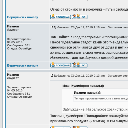
_________________
Отказ от стоимости в экономике - путь к свобод
Вернуться к началу
Иванов
Добавлено: Сб Дек 11, 2010 9:10 am
Заголовок сооб
Лауреат
Тов. Пойнтс! Я под "пастухами" и "погонщиками
Зарегистрирован:
Некое "идеальное стадо", каким это "неидеальн
04.05.2010
Сообщения: 681
снежинки все отличаются друг от друга и нет 
Откуда: Оренбург
жизнь, осуществлять свои мечты, распоряжать
Наполеоны
.. для них
двуногих тварей миллио
Вернуться к началу
Иванов
Добавлено: Сб Дек 11, 2010 9:13 am
Заголовок сооб
Лауреат
Иван Кулиберов писал(а):
Зарегистрирован:
04.05.2010
Иванов писал(а):
Сообщения: 681
Откуда: Оренбург
Теперь промышленность стала плодо
Заблуждение. Ни сельское хозяйство, 
Товарищ Кулиберов ! Поподробнее пожалуйста.
прибавочного продукта (избытка). А Вы вынули 