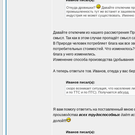
Иванов писал(а):
Откуда дровишки?
Давайте отключим при
промышленность тут же встанет и зашевели
индустрия не может существовать. Именно 
Давайте отключим из нашего рассмотрения При
смысл. Так как в этом случае пропадёт смысл с
В Природе человек потребляет блага как все зв
потребительных стоимостей. Что изменилось? 
блага у него изменились.
Изменение способа производства (добывания б
А теперь ответьте тов. Иванов, откуда у вас б
Иванов писал(а):
скоро возникает ситуация, что население 
и по ТТС и по ПТС). Получается абсурд.
Я вам помогу ответить на поставленный мною
производства
всех трудоспособных
даёт вс
долой!!!
Иванов писал(а):