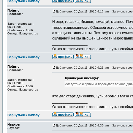
Вернуться к началу
Пойнтс
Добавлено: Сб Дек 11, 2010 9:16 am
Заголовок сооб
Политолог
И еще, товарищ Иванов, пожалуй, главное. Поч
Зарегистрирован:
06.04.2010
теоретизированием с бОльшей осторожность
Сообщения: 1866
а женщина - инстинкты. Поэтому во всех смыс
Откуда: Владивосток
ощущений не как высшей ценности мироздания,
_________________
Отказ от стоимости в экономике - путь к свобод
Вернуться к началу
Пойнтс
Добавлено: Сб Дек 11, 2010 9:21 am
Заголовок сооб
Политолог
Кулиберов писал(а):
Зарегистрирован:
06.04.2010
следствие и причина порождает вечное движ
Сообщения: 1866
Откуда: Владивосток
Кто дал старт движению, Кулиберов? В глаза с
_________________
Отказ от стоимости в экономике - путь к свобод
Вернуться к началу
Иванов
Добавлено: Сб Дек 11, 2010 9:30 am
Заголовок сооб
Лауреат