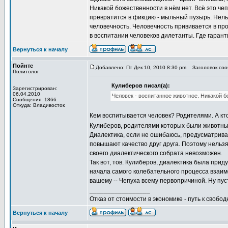
Никакой божественности в нём нет. Всё это чеп
превратится в фикцию - мыльный пузырь. Нельз
человечность. Человечность прививается в пр
в воспитании человеков дилетанты. Где гаранти
Вернуться к началу
Пойнтс
Добавлено: Пт Дек 10, 2010 8:30 pm
Заголовок сооб
Политолог
Кулиберов писал(а):
Зарегистрирован:
06.04.2010
Человек - воспитанное животное. Никакой б
Сообщения: 1866
Откуда: Владивосток
Кем воспитывается человек? Родителями. А кто
Кулиберов, родителями которых были животн
Диалектика, если не ошибаюсь, предусматривае
повышают качество друг друга. Поэтому нельзя 
своего диалектического собрата невозможен.
Так вот, тов. Кулиберов, диалектика была при
начала самого колебательного процесса взаим
вашему -- Чепуха всему первопричиной. Ну пуст
_________________
Отказ от стоимости в экономике - путь к свобод
Вернуться к началу