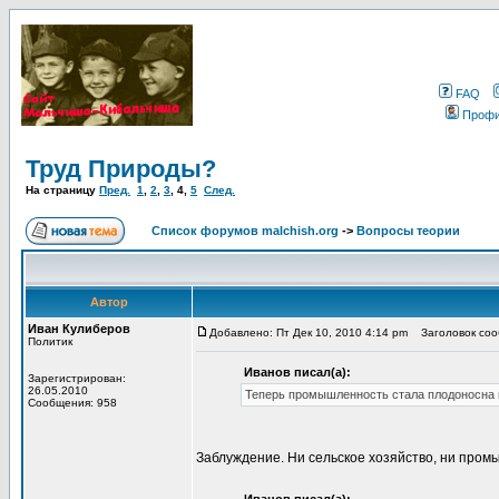
FAQ
Проф
Труд Природы?
На страницу
Пред.
1
,
2
,
3
,
4
,
5
След.
Список форумов malchish.org
->
Вопросы теории
Автор
Иван Кулиберов
Добавлено: Пт Дек 10, 2010 4:14 pm
Заголовок сооб
Политик
Иванов писал(а):
Зарегистрирован:
26.05.2010
Теперь промышленность стала плодоносна и
Сообщения: 958
Заблуждение. Ни сельское хозяйство, ни пром