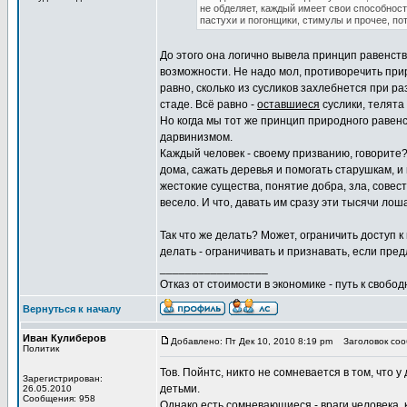
не обделяет, каждый имеет свои способност
пастухи и погонщики, стимулы и прочее, пот
До этого она логично вывела принцип равенств
возможности. Не надо мол, противоречить прир
равно, сколько из сусликов захлебнется при ра
стаде. Всё равно -
оставшиеся
суслики, телята 
Но когда мы тот же принцип природного равенс
дарвинизмом.
Каждый человек - своему призванию, говорите?
дома, сажать деревья и помогать старушкам, и 
жестокие существа, понятие добра, зла, совест
весело. И что, давать им сразу эти тысячи л
Так что же делать? Может, ограничить доступ 
делать - ограничивать и признавать, если пре
_________________
Отказ от стоимости в экономике - путь к свобод
Вернуться к началу
Иван Кулиберов
Добавлено: Пт Дек 10, 2010 8:19 pm
Заголовок сооб
Политик
Тов. Пойнтс, никто не сомневается в том, что 
Зарегистрирован:
детьми.
26.05.2010
Сообщения: 958
Однако есть сомневающиеся - враги человека, 