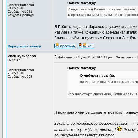
Пойнтс писал(а):
Зарегистрирован:
04.05.2010
И еще, товарищ Иванов, пожалуй, главное. 
Сообщения: 681
теоретизированием с бОльшей осторожнос
Откуда: Оренбург
Я Пойнтс, когда разбираюсь с чужими мыслями, 
Разуме ( а также Концепцию аренды капитала) 
Близкое в чём-то к учениям Сократа и Лао Дзы.
Вернуться к началу
Иван Кулиберов
Добавлено: Сб Дек 11, 2010 1:11 pm
Заголовок сооб
Политик
Пойнтс писал(а):
Зарегистрирован:
26.05.2010
Кулиберов писал(а):
Сообщения: 958
следствие и причина порождает веч
Кто дал старт движению, Кулиберов? В
Я понимаю о чём Вы думаете, поэтому приведу
Буквальное толкование фразеологизма — «нач
начало и конец…» (Апокалипсис, 1:
; ”Я есмь
подразумевается Иисус Христос.