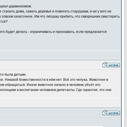
социал-дарвинизмом.
е строить дома, сажать деревья и помогать старушкам, и ни у кого не
х совсем зачаточное. Им что лягушку прибить, что скворешник смастерить
ятся?
 это будет делать - ограничивать и признавать, если предлагается
-то были детьми.
е. Никакой божественности в нём нет. Всё это чепуха. Животное в
еком обращаться. Иначе животное начало в человеке убъёт его
огонщики в воспитании человеков дилетанты. Где гарантия, что они