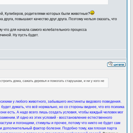
дей, Кулиберов, родителями которых были животные?
 друга, повышают качество друг друга. Поэтому нельзя сказать, что
му что для начала самого колебательного процесса
чиной. Ну пусть будет.
 строить дома, сажать деревья и помогать старушкам, и ни у кого не
 психики у любого животного, забывшего инстинкты видового поведения.
будет думать, что всё нормально, но со стороны виднее, что его психика
 они есть. А надо всего лишь создать условия, чтобы каждый человек мог
заменим. И одно из этих условий - восстановление естественного
астухи и погонщики, стимулы и прочее, потому что никто не будет сам
но и дополнительный фактор болезни. Подобно тому, как плохая парта