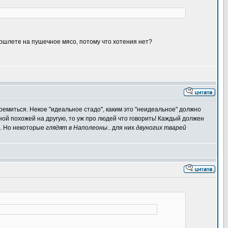
 пошлете на пушечное мясо, потому что хотения нет?
тремиться. Некое "идеальное стадо", каким это "неидеальное" должно
дной похожей на другую, то уж про людей что говорить! Каждый должен
о. Но некоторые
глядят в Наполеоны
.. для них
двуногих тварей