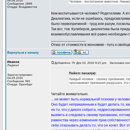
06.04.2010
Человек - воспитанное животное. Никако
Сообщения: 1866
Откуда: Владивосток
Кем воспитывается человек? Родителями. А кт
Диалектика, если не ошибаюсь, предусматривае
было первопричиной - труд или разум, посколь
Так вот, тов. Кулиберов, диалектика была при
взаимообуславливания всё равно необходим ста
_________________
Отказ от стоимости в экономике - путь к свобод
Вернуться к началу
Иванов
Добавлено: Пт Дек 10, 2010 9:21 pm
Заголовок сооб
Лауреат
Пойнтс писал(а):
Зарегистрирован:
04.05.2010
Каждый человек - своему призванию, го
Сообщения: 681
проскакивает призвания разрушать это 
Откуда: Оренбург
Читайте внимательно.
....не может быть нормальной психики у челове
Оно будет неприкаянным и будет делать то, ка
не то, что у дикого собрата, недрессированног
выявить и следовать своему призванию, потому
равенства через изменение прав собственности
себе отказывать делать то, что он хочет. Вот 