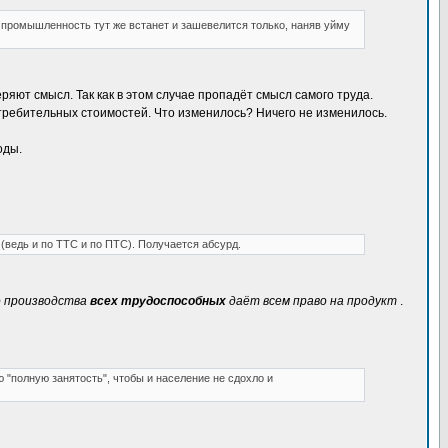
о промышленность тут же встанет и зашевелится только, наняв уйму
яют смысл. Так как в этом случае пропадёт смысл самого труда.
потребительных стоимостей. Что изменилось? Ничего не изменилось.
оды.
(ведь и по ТТС и по ПТС). Получается абсурд.
о производства
всех трудоспособных
даёт всем право на продукт
.
 "полную занятость", чтобы и население не сдохло и