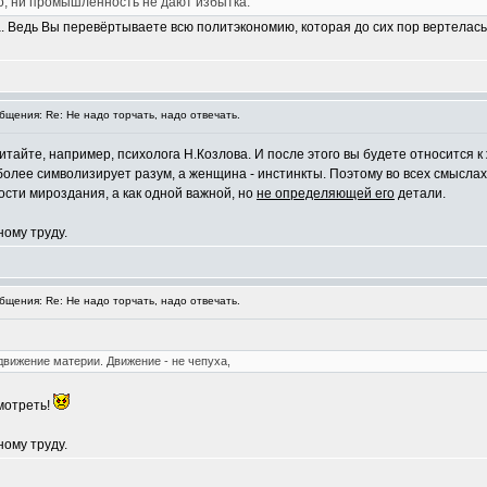
о, ни промышленность не дают избытка.
Ведь Вы перевёртываете всю политэкономию, которая до сих пор вертелась в
щения: Re: Не надо торчать, надо отвечать.
читайте, например, психолога Н.Козлова. И после этого вы будете относитс
 более символизирует разум, а женщина - инстинкты. Поэтому во всех смысла
сти мироздания, а как одной важной, но
не определяющей его
детали.
ному труду.
щения: Re: Не надо торчать, надо отвечать.
движение материи. Движение - не чепуха,
мотреть!
ному труду.