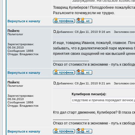
Заблуждение. Ни сельское хозяйств
Товарищ Кулиберов ! Поподробнее пожалуйста. 
Разъясните почему,если не трудно.
Вернуться к началу
Пойнтс
Добавлено: Сб Дек 11, 2010 9:16 am
Заголовок сооб
Политолог
И еще, товарищ Иванов, пожалуй, главное. По
Зарегистрирован:
06.04.2010
забывать, что в диалектической паре мужчина
Сообщения: 1866
принятия своих ощущений не как высшей ценно
Откуда: Владивосток
_________________
Отказ от стоимости в экономике - путь к свобод
Вернуться к началу
Пойнтс
Добавлено: Сб Дек 11, 2010 9:21 am
Заголовок сооб
Политолог
Кулиберов писал(а):
Зарегистрирован:
06.04.2010
следствие и причина порождает вечное 
Сообщения: 1866
Откуда: Владивосток
Кто дал старт движению, Кулиберов? В глаза с
_________________
Отказ от стоимости в экономике - путь к свобод
Вернуться к началу