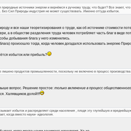
природные источники энергии и вернёмся к ручному труду, что будет? Все знают, чт
ь. Без Сил Природы индустрия не может существовать. Именно оттуда избыток.
оду и все наши теоретизирования о труде, как об источнике стоимости потер
вери, а в обществе разделения труда человек потребляет часть благ в виде 
особы добывания блага у него изменились.
лага) произошло тогда, когда человек догадался использовать энергию Прир
ерётся избыток или прибыль?
ие лишено продуктов промышленности, поскольку не включено в процесс производства 
 выше вопрос. Решение простое:
только включение в процесс общественног
ся. Халявщиков долой!!!
изымает избыток и распределяет среди населения , плодя эту глупейшую и вреднейшую
ет, когда вместо науки- идеология.