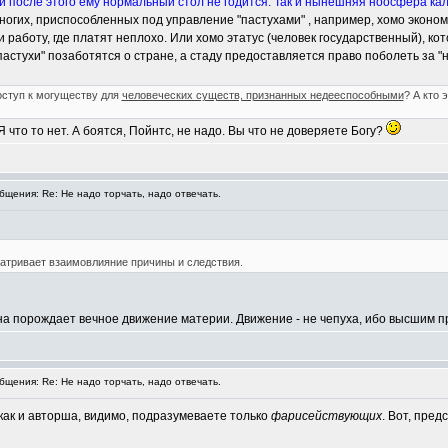
и после этого ему нормальный стол не годится. Так и нынешняя ноосфера ка
огих, приспособленных под управление "пастухами" , например, хомо экономик
йти работу, где платят неплохо. Или хомо этатус (человек государственный), 
пастухи" позаботятся о стране, а стаду предоставляется право поболеть за "
доступ к могуществу для
человеческих существ, признанных недееспособными
? А кто 
Я что то нет. А боятся, Пойнтс, не надо. Вы что не доверяете Богу?
щения: Re: Не надо торчать, надо отвечать.
атривает взаимовлияние причины и следствия.
на порождает вечное движение материи. Движение - не чепуха, ибо высшим п
щения: Re: Не надо торчать, надо отвечать.
 как и авторша, видимо, подразумеваете только
фарисействующих
. Вот, пред