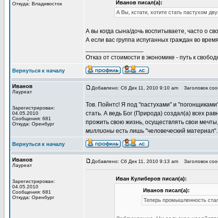
Иванов писал(а):
Откуда: Владивосток
А Вы, кстати, хотите стать пастухом двун
А вы когда сына/дочь воспитываете, часто о св
А если вас группа испуганных граждан во врем
_________________
Отказ от стоимости в экономике - путь к свобод
Вернуться к началу
Иванов
Добавлено: Сб Дек 11, 2010 9:10 am
Заголовок сооб
Лауреат
Тов. Пойнтс! Я под "пастухами" и "погонщиками
Зарегистрирован:
стать. А ведь Бог (Природа) создал(а) всех ра
04.05.2010
Сообщения: 681
прожить свою жизнь, осуществлять свои мечты
Откуда: Оренбург
миллионы
есть лишь "человеческий материал". 
Вернуться к началу
Иванов
Добавлено: Сб Дек 11, 2010 9:13 am
Заголовок сооб
Лауреат
Иван Кулиберов писал(а):
Зарегистрирован:
04.05.2010
Иванов писал(а):
Сообщения: 681
Откуда: Оренбург
Теперь промышленность стала