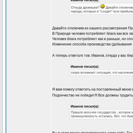
Иванов писал(а):
Откуда дровишки?
Давайте отключим 
народа, которые и "съедят" всю прибыл
Давайте отключим из нашего рассмотрения Прир
В Природе человек потребляет блага как все з
Человек блага потребляет как и раньше, но сп
Изменение способа производства (добывания б
А теперь ответьте тов. Иванов, откуда у вас б
Иванов писал(а):
скоро возникает ситуация, что населен
Я вам помогу ответить на поставленный мною
Подончество не победит!!! Все должны трудить
Иванов писал(а):
Пришло могучее государство , которое 
промышленность осталась. Вот, что быва