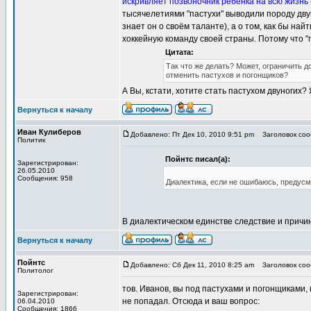
искривляет позвоночник ребёнка на всю жизнь 
тысячелетиями "пастухи" выводили породу двун
знает он о своём таланте), а о том, как бы на
хоккейную команду своей страны. Потому что "
Цитата:
Так что же делать? Может, ограничить 
отменить пастухов и погонщиков?
А Вы, кстати, хотите стать пастухом двуногих? 
Вернуться к началу
Иван Кулиберов
Добавлено: Пт Дек 10, 2010 9:51 pm
Заголовок сооб
Политик
Пойнтс писал(а):
Зарегистрирован:
26.05.2010
Сообщения: 958
Диалектика, если не ошибаюсь, предусм
В диалектическом единстве следствие и причи
Вернуться к началу
Пойнтс
Добавлено: Сб Дек 11, 2010 8:25 am
Заголовок сооб
Политолог
тов. Иванов, вы под пастухами и погонщиками,
Зарегистрирован:
не попадал. Отсюда и ваш вопрос:
06.04.2010
Сообщения: 1866