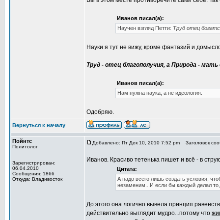
Вы в этом месте противоречите сами себе. Так 
Иванов писал(а):
Научен взгляд Петти:
Труд отец богатст
Науки я тут не вижу, кроме фантазий и домысло
Труд - отец благополучия, а Природа - мать 
Иванов писал(а):
Нам нужна наука, а не идеология.
Одобряю.
Вернуться к началу
Пойнтс
Добавлено: Пт Дек 10, 2010 7:52 pm
Заголовок сооб
Политолог
Иванов. Красиво тетенька пишет и всё - в струю
Зарегистрирован:
06.04.2010
Цитата:
Сообщения: 1866
А надо всего лишь создать условия, чт
Откуда: Владивосток
незаменим...И если бы каждый делал то, 
До этого она логично вывела принцип равенств
действительно выглядит мудро...потому что
жи