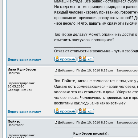
мамаши в стаде. Всё равно -
оставшиеся
суслик
Но когда мы тот же принцип природного равенс
Каждый человек - своему призванию, говорите?
проскакивает призвания разрушать это всё? Дет
- всё весело. И что, давать им сразу эти тыс
Так что же делать? Может, ограничить доступ 
отменить пастухов и погонщиков?
_________________
Отказ от стоимости в экономике - путь к свобод
Вернуться к началу
Иван Кулиберов
Добавлено: Пт Дек 10, 2010 8:19 pm
Заголовок сооб
Политик
Тов. Пойнтс, никто не сомневается в том, что 
Зарегистрирован:
Однако есть сомневающиеся - враги человека, 
26.05.2010
Сообщения: 958
человеке это как стоимость в цене. Уберите с
человечность. Человечность прививается в про
воспитаны как люди, а не как животные?
Вернуться к началу
Пойнтс
Добавлено: Пт Дек 10, 2010 8:30 pm
Заголовок сооб
Политолог
Кулиберов писал(а):
Зарегистрирован: