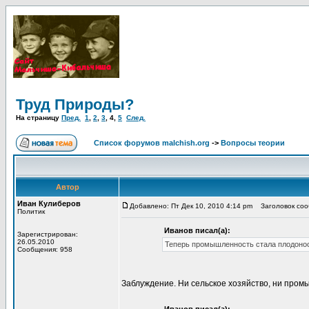
Труд Природы?
На страницу
Пред.
1
,
2
,
3
,
4
,
5
След.
Список форумов malchish.org
->
Вопросы теории
Автор
Иван Кулиберов
Добавлено: Пт Дек 10, 2010 4:14 pm
Заголовок сооб
Политик
Иванов писал(а):
Зарегистрирован:
26.05.2010
Теперь промышленность стала плодоносн
Сообщения: 958
Заблуждение. Ни сельское хозяйство, ни пром