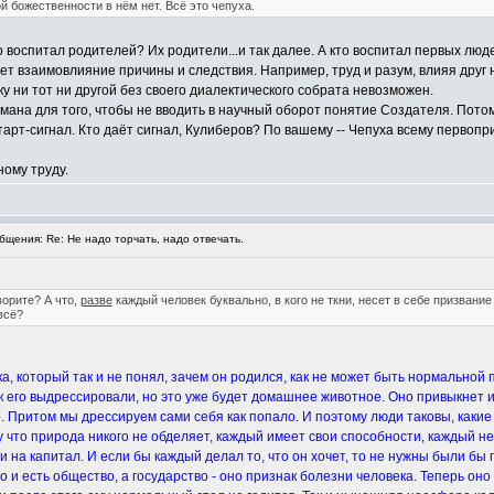
й божественности в нём нет. Всё это чепуха.
о воспитал родителей? Их родители...и так далее. А кто воспитал первых лю
т взаимовлияние причины и следствия. Например, труд и разум, влияя друг на
ку ни тот ни другой без своего диалектического собрата невозможен.
думана для того, чтобы не вводить в научный оборот понятие Создателя. Пото
рт-сигнал. Кто даёт сигнал, Кулиберов? По вашему -- Чепуха всему первопри
ному труду.
щения: Re: Не надо торчать, надо отвечать.
ворите? А что,
разве
каждый человек буквально, в кого не ткни, несет в себе призвание
всё?
ка, который так и не понял, зачем он родился, как не может быть нормальной
к его выдрессировали, но это уже будет домашнее животное. Оно привыкнет и 
о. Притом мы дрессируем сами себя как попало. И поэтому люди таковы, какие
 что природа никого не обделяет, каждый имеет свои способности, каждый не
 на капитал. И если бы каждый делал то, что он хочет, то не нужны были бы п
это и есть общество, а государство - оно признак болезни человека. Теперь о