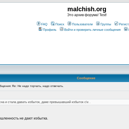
malchish.org
Это архив форума! Test!
FAQ
Поиск
Пользователи
Группы
Регист
Профиль
Войти и проверить личные сообщения
Сообщение
щения: Re: Не надо торчать, надо отвечать.
а и стала давать избыток, даже превышавший избыток с\х .
ышленность не дают избытка.