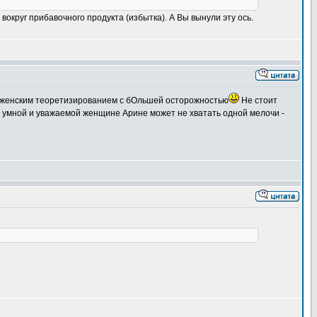
округ прибавочного продукта (избытка). А Вы вынули эту ось.
я к женским теоретизированием с бОльшей осторожностью
Не стоит
х умной и уважаемой женщине Арине может не хватать одной мелочи -