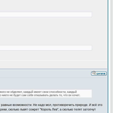
кого не обделяет, каждый имеет свои способности, каждый
 никто не будет сам себе отказывать делать то, что он хочет.
т равные возможности. Не надо мол, противоречить природе. И всё это
реки, сколько львят сожрет "Король Лев", а сколько телят затопчут