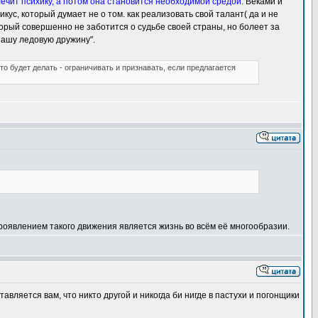
лечит психику, а потом она становится необходимой средой.
Веками и
ус, который думает не о том. как реализовать свой талант( да и не
который совершенно не заботится о судьбе своей страны, но болеет за
нашу ледовую дружину".
это будет делать - ограничивать и признавать, если предлагается
роявлением такого движения является жизнь во всём её многообразии.
ставляется вам, что никто другой и никогда би нигде в пастухи и погонщики