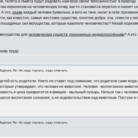
и, телята и львята будут радовать нам взор своей "вписанностью" в природу.
тва перенесем на человеческую почву, как-то становится неуютно и пахнет 
 А что,
разве
каждый человек буквально, в кого не ткни, несет в себе призвани
и, как известно, самые жестокие существа, понятие добра, зла, совести у ни
ячи лошадиных сил могущества, которые накопило человечество? Нехай порезв
к могуществу для
человеческих существ, признанных недееспособными
? А кто
ному труду.
щения: Re: Не надо торчать, надо отвечать.
у детей есть родители. Никто не ставит под сомнение, что родители сами когда
которые утверждают, что человек не животное. Человек - воспитанное животно
тоимость и цена превратится в фикцию - мыльный пузырь. Нельзя так с челов
цессе воспитания сознания, а не издевательством над животным. Пастухи и п
щения: Re: Не надо торчать, надо отвечать.