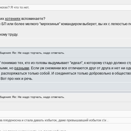
огих? Я что то нет.
оих
хотениях
вспоминаете?
я БП или более мелкого "киргизинья" командиром выберет, вы их с легкостью
ному труду.
щения: Re: Не надо торчать, надо отвечать.
" понимаю тех, кто из головы выдумывает "идеал", к которому стадо должно с
вными, но
разными
. Если уж снежинки все отличаются друг от друга и нет ни о
, распоряжаться только собой. И соединяться только добровольно в обществ
Вот про них и речь.
щения: Re: Не надо торчать, надо отвечать.
 плодоносна и стала давать избыток, даже превышавший избыток с\х .