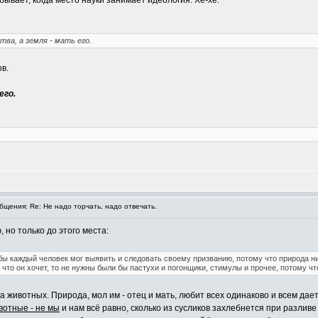
бывает, когда место науки занимает идеология. Хе-хе.
ва, а земля - мать его.
в.
его.
щения: Re: Не надо торчать, надо отвечать.
, но только до этого места:
обы каждый человек мог выявить и следовать своему призванию, потому что природа ни
что он хочет, то не нужны были бы пастухи и погонщики, стимулы и прочее, потому что
а животных. Природа, мол им - отец и мать, любит всех одинаково и всем дае
вотные - не мы
и нам всё равно, сколько из сусликов захлебнется при разливе 