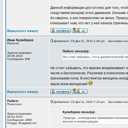
Данной информации достаточно для того, чтоб
следствием (концом) этого движения. Инными с
до смерти, а его творчество не вечно.
Природа
показывает нам, что нет у неё начала (причины
Вернуться к началу
Иван Кулиберов
Добавлено: Сб Дек 11, 2010 1:49 pm
Заголовок сооб
Политик
Пойнтс писал(а):
Зарегистрирован:
26.05.2010
Не стоит забывать, что в диалектической п
Сообщения: 958
Не стоит забывать, что мужчин вскармливают
числе и биологически. Различие в психологии
признаками пола. В инстинктах женщины иногд
хвала всем женщинам!
Вернуться к началу
Пойнтс
Добавлено: Сб Дек 11, 2010 7:14 pm
Заголовок сооб
Политолог
Кулиберов писал(а):
Зарегистрирован:
06.04.2010
Природа...очевидными примерами показывает
Сообщения: 1866
вечное и неприходящее.
Откуда: Владивосток