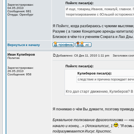
Пойнтс писал(а):
Зарегистрирован:
04.05.2010
И еще, товарищ Иванов, пожалуй, главное. 
Сообщения: 681
теоретизированием с бОльшей осторожнос
Откуда: Оренбург
Я Пойнтс, когда разбираюсь с чужими мыслями, 
Разуме ( а также Концепцию аренды капитала) 
Близкое в чём-то к учениям Сократа и Лао Дзы.
Вернуться к началу
Иван Кулиберов
Добавлено: Сб Дек 11, 2010 1:11 pm
Заголовок сооб
Политик
Пойнтс писал(а):
Зарегистрирован:
26.05.2010
Кулиберов писал(а):
Сообщения: 958
следствие и причина порождает веч
Кто дал старт движению, Кулиберов? В
Я понимаю о чём Вы думаете, поэтому приведу
Буквальное толкование фразеологизма — «нач
начало и конец…» (Апокалипсис, 1:
; ”Я есмь
подразумевается Иисус Христос.