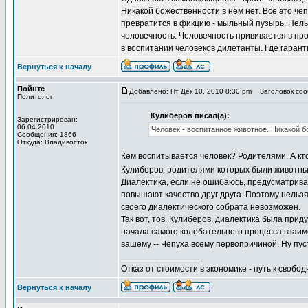
Никакой божественности в нём нет. Всё это чеп
превратится в фикцию - мыльный пузырь. Нельз
человечность. Человечность прививается в пр
в воспитании человеков дилетанты. Где гаранти
Вернуться к началу
Пойнтс
Добавлено: Пт Дек 10, 2010 8:30 pm
Заголовок сооб
Политолог
Кулиберов писал(а):
Зарегистрирован:
06.04.2010
Человек - воспитанное животное. Никакой б
Сообщения: 1866
Откуда: Владивосток
Кем воспитывается человек? Родителями. А кто
Кулиберов, родителями которых были животн
Диалектика, если не ошибаюсь, предусматривае
повышают качество друг друга. Поэтому нельзя 
своего диалектического собрата невозможен.
Так вот, тов. Кулиберов, диалектика была при
начала самого колебательного процесса взаим
вашему -- Чепуха всему первопричиной. Ну пуст
_________________
Отказ от стоимости в экономике - путь к свобод
Вернуться к началу