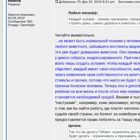
Иванов
Добавлено: Пт Дек 10, 2010 9:21 pm
Заголовок сооб
Лауреат
Пойнтс писал(а):
Зарегистрирован:
04.05.2010
Каждый человек - своему призванию, говори
Сообщения: 681
строить дома, сажать деревья и помогать с
Откуда: Оренбург
Читайте внимательно.
....не может быть нормальной психики у челове
любого животного, забывшего инстинкты видово
это уже будет домашнее животное. Оно привыкне
у дикого собрата, недрессированного. Притом 
всего лишь создать условия, чтобы каждый чел
обделяет, каждый имеет свои способности, каж
через изменение прав собственности на капита
стимулы и прочее, потому что никто не будет са
признак болезни человека. Теперь оно и допо
ребёнка на всю жизнь и после этого ему норма
становится необходимой средой.
Веками и тыс
"пастухами" , например, хомо экономикус, котор
о том, как бы найти работу, где платят неплох
судьбе своей страны, но болеет за хоккейную к
предоставляется право поболеть за "нашу лед
Цитата:
Так что же делать? Может, ограничить дост
будет делать - ограничивать и признавать,