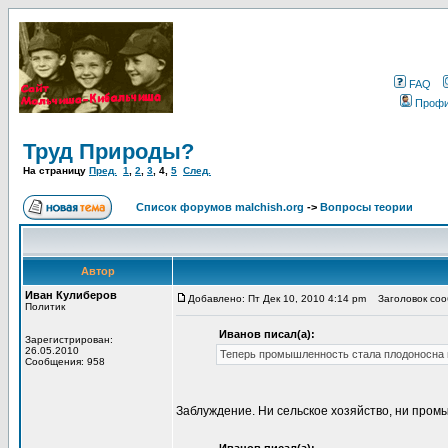
FAQ
Проф
Труд Природы?
На страницу
Пред.
1
,
2
,
3
,
4
,
5
След.
Список форумов malchish.org
->
Вопросы теории
Автор
Иван Кулиберов
Добавлено: Пт Дек 10, 2010 4:14 pm
Заголовок сооб
Политик
Иванов писал(а):
Зарегистрирован:
26.05.2010
Теперь промышленность стала плодоносна и
Сообщения: 958
Заблуждение. Ни сельское хозяйство, ни пром