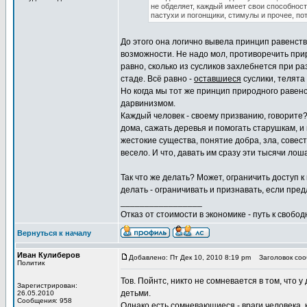
не обделяет, каждый имеет свои способност
пастухи и погонщики, стимулы и прочее, пот
До этого она логично вывела принцип равенств
возможности. Не надо мол, противоречить прир
равно, сколько из сусликов захлебнется при ра
стаде. Всё равно -
оставшиеся
суслики, телята 
Но когда мы тот же принцип природного равенс
дарвинизмом.
Каждый человек - своему призванию, говорите?
дома, сажать деревья и помогать старушкам, и 
жестокие существа, понятие добра, зла, совест
весело. И что, давать им сразу эти тысячи л
Так что же делать? Может, ограничить доступ 
делать - ограничивать и признавать, если пре
_________________
Отказ от стоимости в экономике - путь к свобод
Вернуться к началу
Иван Кулиберов
Добавлено: Пт Дек 10, 2010 8:19 pm
Заголовок сооб
Политик
Тов. Пойнтс, никто не сомневается в том, что 
Зарегистрирован:
детьми.
26.05.2010
Сообщения: 958
Однако есть сомневающиеся - враги человека, 