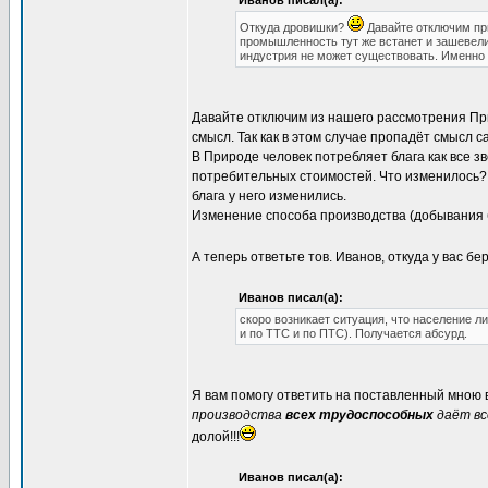
Иванов писал(а):
Откуда дровишки?
Давайте отключим при
промышленность тут же встанет и зашевели
индустрия не может существовать. Именно 
Давайте отключим из нашего рассмотрения При
смысл. Так как в этом случае пропадёт смысл с
В Природе человек потребляет блага как все зв
потребительных стоимостей. Что изменилось? 
блага у него изменились.
Изменение способа производства (добывания б
А теперь ответьте тов. Иванов, откуда у вас б
Иванов писал(а):
скоро возникает ситуация, что население 
и по ТТС и по ПТС). Получается абсурд.
Я вам помогу ответить на поставленный мною
производства
всех трудоспособных
даёт вс
долой!!!
Иванов писал(а):