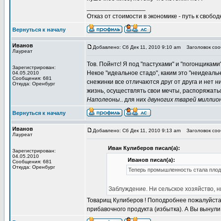
_________________
Отказ от стоимости в экономике - путь к свобод
Вернуться к началу
Иванов
Добавлено: Сб Дек 11, 2010 9:10 am
Заголовок сооб
Лауреат
Тов. Пойнтс! Я под "пастухами" и "погонщиками
Зарегистрирован:
Некое "идеальное стадо", каким это "неидеальн
04.05.2010
Сообщения: 681
снежинки все отличаются друг от друга и нет 
Откуда: Оренбург
жизнь, осуществлять свои мечты, распоряжать
Наполеоны
.. для них
двуногих тварей миллио
Вернуться к началу
Иванов
Добавлено: Сб Дек 11, 2010 9:13 am
Заголовок сооб
Лауреат
Иван Кулиберов писал(а):
Зарегистрирован:
04.05.2010
Иванов писал(а):
Сообщения: 681
Откуда: Оренбург
Теперь промышленность стала плодо
Заблуждение. Ни сельское хозяйство, 
Товарищ Кулиберов ! Поподробнее пожалуйста.
прибавочного продукта (избытка). А Вы вынули 