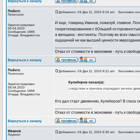
Вернуться к началу
Пойнтс
Добавлено: Сб Дек 11, 2010 9:16 am
Заголовок сооб
Политолог
И еще, товарищ Иванов, пожалуй, главное. Поч
Зарегистрирован:
06.04.2010
теоретизированием с бОльшей осторожность
Сообщения: 1866
а женщина - инстинкты. Поэтому во всех смыс
Откуда: Владивосток
ощущений не как высшей ценности мироздания,
_________________
Отказ от стоимости в экономике - путь к свобод
Вернуться к началу
Пойнтс
Добавлено: Сб Дек 11, 2010 9:21 am
Заголовок сооб
Политолог
Кулиберов писал(а):
Зарегистрирован:
06.04.2010
следствие и причина порождает вечное движ
Сообщения: 1866
Откуда: Владивосток
Кто дал старт движению, Кулиберов? В глаза с
_________________
Отказ от стоимости в экономике - путь к свобод
Вернуться к началу
Иванов
Добавлено: Сб Дек 11, 2010 9:30 am
Заголовок сооб
Лауреат