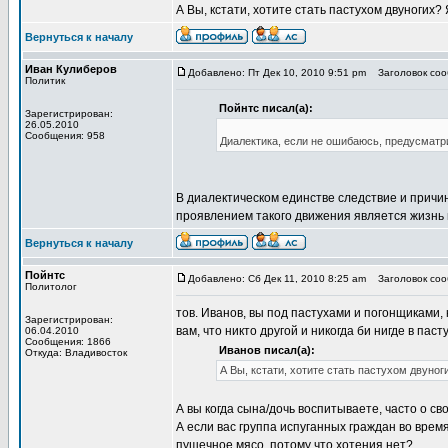
А Вы, кстати, хотите стать пастухом двуногих? 
Вернуться к началу
Иван Кулиберов
Добавлено: Пт Дек 10, 2010 9:51 pm
Заголовок сооб
Политик
Пойнтс писал(а):
Зарегистрирован:
26.05.2010
Сообщения: 958
Диалектика, если не ошибаюсь, предусматр
В диалектическом единстве следствие и причи
проявлением такого движения является жизнь 
Вернуться к началу
Пойнтс
Добавлено: Сб Дек 11, 2010 8:25 am
Заголовок сооб
Политолог
тов. Иванов, вы под пастухами и погонщиками,
Зарегистрирован:
вам, что никто другой и никогда би нигде в пас
06.04.2010
Сообщения: 1866
Иванов писал(а):
Откуда: Владивосток
А Вы, кстати, хотите стать пастухом двуноги
А вы когда сына/дочь воспитываете, часто о св
А если вас группа испуганных граждан во врем
пушечное мясо, потому что хотения нет?