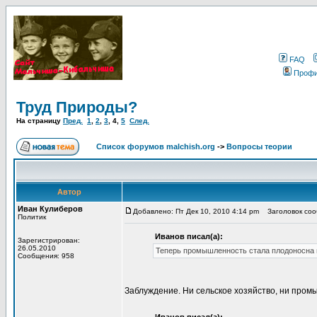
FAQ
Проф
Труд Природы?
На страницу
Пред.
1
,
2
,
3
,
4
,
5
След.
Список форумов malchish.org
->
Вопросы теории
Автор
Иван Кулиберов
Добавлено: Пт Дек 10, 2010 4:14 pm
Заголовок сооб
Политик
Иванов писал(а):
Зарегистрирован:
26.05.2010
Теперь промышленность стала плодоносна и
Сообщения: 958
Заблуждение. Ни сельское хозяйство, ни пром