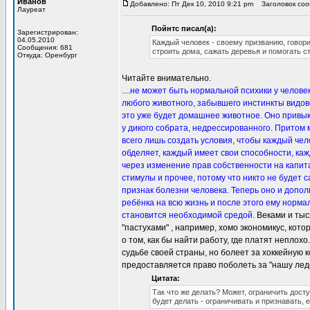
Иванов
Добавлено: Пт Дек 10, 2010 9:21 pm
Заголовок сооб
Лауреат
Пойнтс писал(а):
Зарегистрирован:
04.05.2010
Каждый человек - своему призванию, говори
Сообщения: 681
строить дома, сажать деревья и помогать с
Откуда: Оренбург
Читайте внимательно.
....не может быть нормальной психики у челове
любого животного, забывшего инстинкты видово
это уже будет домашнее животное. Оно привыкне
у дикого собрата, недрессированного. Притом 
всего лишь создать условия, чтобы каждый чел
обделяет, каждый имеет свои способности, каж
через изменение прав собственности на капита
стимулы и прочее, потому что никто не будет са
признак болезни человека. Теперь оно и допо
ребёнка на всю жизнь и после этого ему норма
становится необходимой средой.
Веками и тыс
"пастухами" , например, хомо экономикус, котор
о том, как бы найти работу, где платят неплох
судьбе своей страны, но болеет за хоккейную к
предоставляется право поболеть за "нашу лед
Цитата:
Так что же делать? Может, ограничить дост
будет делать - ограничивать и признавать,