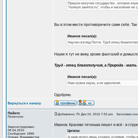
Пришло могучее государство , которое изы
"полную занятость", чтобы и население не с
Вы в этом месте противоречите сами себе. Так 
Иванов писал(а):
Научен взгляд Петти:
Труд отец богатства,
Науки я тут не вижу, кроме фантазий и домысло
Труд - отец благополучия, а Природа - мать 
Иванов писал(а):
Нам нужна наука, а не идеология.
Одобряю.
Вернуться к началу
Пойнтс
Добавлено: Пт Дек 10, 2010 7:52 pm
Заголовок сооб
Политолог
Иванов. Красиво тетенька пишет и всё - в струю
Зарегистрирован:
06.04.2010
Цитата:
Сообщения: 1866
А надо всего лишь создать условия, чтобы 
Откуда: Владивосток