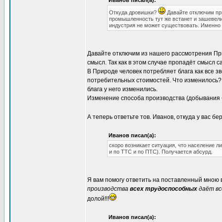
Иванов писал(а):
Откуда дровишки?
Давайте отключим при
промышленность тут же встанет и зашевели
индустрия не может существовать. Именно 
Давайте отключим из нашего рассмотрения При
смысл. Так как в этом случае пропадёт смысл с
В Природе человек потребляет блага как все зв
потребительных стоимостей. Что изменилось? 
блага у него изменились.
Изменение способа производства (добывания б
А теперь ответьте тов. Иванов, откуда у вас б
Иванов писал(а):
скоро возникает ситуация, что население 
и по ТТС и по ПТС). Получается абсурд.
Я вам помогу ответить на поставленный мною
производства
всех трудоспособных
даёт вс
долой!!!
Иванов писал(а):