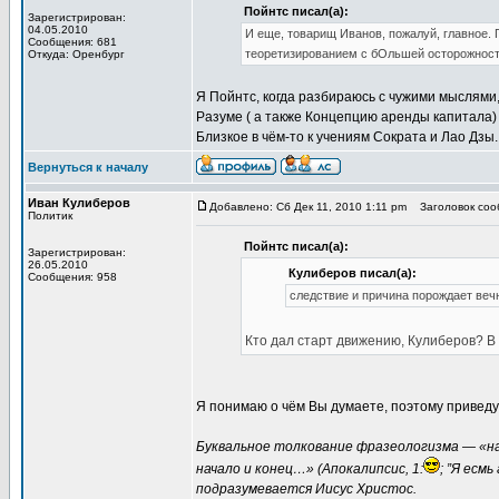
Пойнтс писал(а):
Зарегистрирован:
04.05.2010
И еще, товарищ Иванов, пожалуй, главное. 
Сообщения: 681
теоретизированием с бОльшей осторожнос
Откуда: Оренбург
Я Пойнтс, когда разбираюсь с чужими мыслями, 
Разуме ( а также Концепцию аренды капитала) 
Близкое в чём-то к учениям Сократа и Лао Дзы.
Вернуться к началу
Иван Кулиберов
Добавлено: Сб Дек 11, 2010 1:11 pm
Заголовок сооб
Политик
Пойнтс писал(а):
Зарегистрирован:
26.05.2010
Кулиберов писал(а):
Сообщения: 958
следствие и причина порождает веч
Кто дал старт движению, Кулиберов? В
Я понимаю о чём Вы думаете, поэтому приведу
Буквальное толкование фразеологизма — «нач
начало и конец…» (Апокалипсис, 1:
; ”Я есмь
подразумевается Иисус Христос.