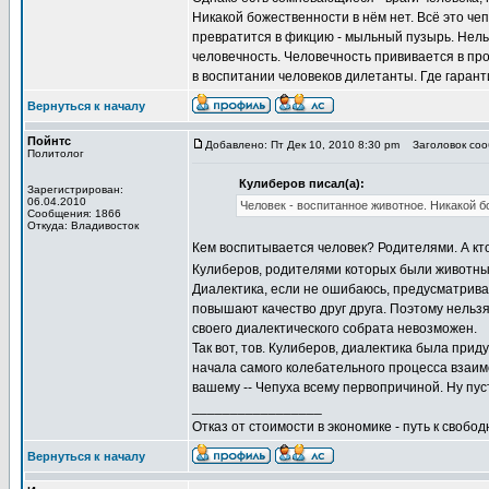
Никакой божественности в нём нет. Всё это чеп
превратится в фикцию - мыльный пузырь. Нельз
человечность. Человечность прививается в пр
в воспитании человеков дилетанты. Где гаранти
Вернуться к началу
Пойнтс
Добавлено: Пт Дек 10, 2010 8:30 pm
Заголовок сооб
Политолог
Кулиберов писал(а):
Зарегистрирован:
06.04.2010
Человек - воспитанное животное. Никакой б
Сообщения: 1866
Откуда: Владивосток
Кем воспитывается человек? Родителями. А кто
Кулиберов, родителями которых были животн
Диалектика, если не ошибаюсь, предусматривае
повышают качество друг друга. Поэтому нельзя 
своего диалектического собрата невозможен.
Так вот, тов. Кулиберов, диалектика была при
начала самого колебательного процесса взаим
вашему -- Чепуха всему первопричиной. Ну пуст
_________________
Отказ от стоимости в экономике - путь к свобод
Вернуться к началу