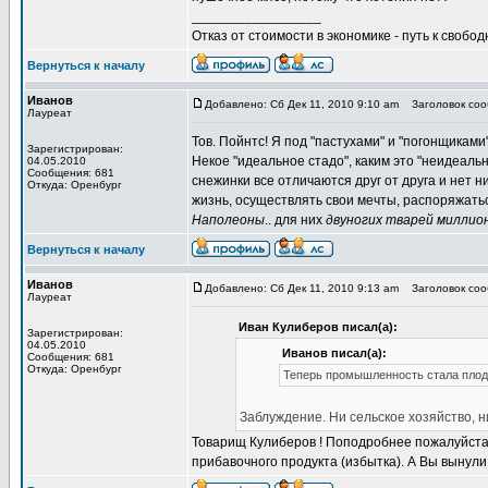
_________________
Отказ от стоимости в экономике - путь к свобод
Вернуться к началу
Иванов
Добавлено: Сб Дек 11, 2010 9:10 am
Заголовок сооб
Лауреат
Тов. Пойнтс! Я под "пастухами" и "погонщиками
Зарегистрирован:
Некое "идеальное стадо", каким это "неидеальн
04.05.2010
Сообщения: 681
снежинки все отличаются друг от друга и нет 
Откуда: Оренбург
жизнь, осуществлять свои мечты, распоряжать
Наполеоны
.. для них
двуногих тварей миллио
Вернуться к началу
Иванов
Добавлено: Сб Дек 11, 2010 9:13 am
Заголовок сооб
Лауреат
Иван Кулиберов писал(а):
Зарегистрирован:
04.05.2010
Иванов писал(а):
Сообщения: 681
Откуда: Оренбург
Теперь промышленность стала плодо
Заблуждение. Ни сельское хозяйство, 
Товарищ Кулиберов ! Поподробнее пожалуйста.
прибавочного продукта (избытка). А Вы вынули 