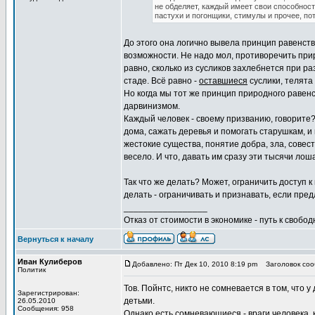
не обделяет, каждый имеет свои способност
пастухи и погонщики, стимулы и прочее, пот
До этого она логично вывела принцип равенств
возможности. Не надо мол, противоречить прир
равно, сколько из сусликов захлебнется при ра
стаде. Всё равно -
оставшиеся
суслики, телята 
Но когда мы тот же принцип природного равенс
дарвинизмом.
Каждый человек - своему призванию, говорите?
дома, сажать деревья и помогать старушкам, и 
жестокие существа, понятие добра, зла, совест
весело. И что, давать им сразу эти тысячи л
Так что же делать? Может, ограничить доступ 
делать - ограничивать и признавать, если пре
_________________
Отказ от стоимости в экономике - путь к свобод
Вернуться к началу
Иван Кулиберов
Добавлено: Пт Дек 10, 2010 8:19 pm
Заголовок сооб
Политик
Тов. Пойнтс, никто не сомневается в том, что 
Зарегистрирован:
детьми.
26.05.2010
Сообщения: 958
Однако есть сомневающиеся - враги человека, 