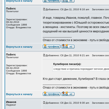
Вернуться к началу
Пойнтс
Добавлено: Сб Дек 11, 2010 9:16 am
Заголовок сооб
Политолог
И еще, товарищ Иванов, пожалуй, главное. Поч
Зарегистрирован:
06.04.2010
теоретизированием с бОльшей осторожность
Сообщения: 1866
а женщина - инстинкты. Поэтому во всех смыс
Откуда: Владивосток
ощущений не как высшей ценности мироздания,
_________________
Отказ от стоимости в экономике - путь к свобод
Вернуться к началу
Пойнтс
Добавлено: Сб Дек 11, 2010 9:21 am
Заголовок сооб
Политолог
Кулиберов писал(а):
Зарегистрирован:
06.04.2010
следствие и причина порождает вечное движ
Сообщения: 1866
Откуда: Владивосток
Кто дал старт движению, Кулиберов? В глаза с
_________________
Отказ от стоимости в экономике - путь к свобод
Вернуться к началу
Иванов
Добавлено: Сб Дек 11, 2010 9:30 am
Заголовок сооб
Лауреат