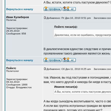
А Вы, кстати, хотите стать пастухом двуногих? 
Вернуться к началу
Иван Кулиберов
Добавлено: Пт Дек 10, 2010 9:51 pm
Заголовок сооб
Политик
Пойнтс писал(а):
Зарегистрирован:
26.05.2010
Сообщения: 958
Диалектика, если не ошибаюсь, предусматр
В диалектическом единстве следствие и причи
проявлением такого движения является жизнь 
Вернуться к началу
Пойнтс
Добавлено: Сб Дек 11, 2010 8:25 am
Заголовок сооб
Политолог
тов. Иванов, вы под пастухами и погонщиками,
Зарегистрирован:
вам, что никто другой и никогда би нигде в пас
06.04.2010
Сообщения: 1866
Иванов писал(а):
Откуда: Владивосток
А Вы, кстати, хотите стать пастухом двуноги
А вы когда сына/дочь воспитываете, часто о св
А если вас группа испуганных граждан во врем
пушечное мясо, потому что хотения нет?