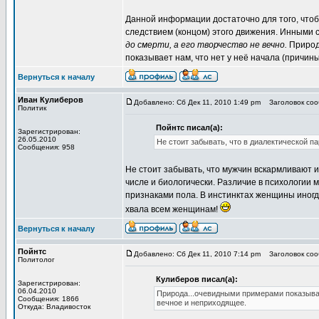
Данной информации достаточно для того, чтоб
следствием (концом) этого движения. Инными с
до смерти, а его творчество не вечно.
Природа
показывает нам, что нет у неё начала (причины
Вернуться к началу
Иван Кулиберов
Добавлено: Сб Дек 11, 2010 1:49 pm
Заголовок сооб
Политик
Пойнтс писал(а):
Зарегистрирован:
26.05.2010
Не стоит забывать, что в диалектической п
Сообщения: 958
Не стоит забывать, что мужчин вскармливают
числе и биологически. Различие в психологии
признаками пола. В инстинктах женщины иногд
хвала всем женщинам!
Вернуться к началу
Пойнтс
Добавлено: Сб Дек 11, 2010 7:14 pm
Заголовок сооб
Политолог
Кулиберов писал(а):
Зарегистрирован:
06.04.2010
Природа...очевидными примерами показывает
Сообщения: 1866
вечное и неприходящее.
Откуда: Владивосток