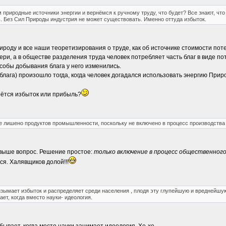
природные источники энергии и вернёмся к ручному труду, что будет? Все знают, чт
ь. Без Сил Природы индустрия не может существовать. Именно оттуда избыток.
оду и все наши теоретизирования о труде, как об источнике стоимости потер
вери, а в обществе разделения труда человек потребляет часть благ в виде 
особы добывания блага у него изменились.
лага) произошло тогда, когда человек догадался использовать энергию Прир
ерётся избыток или прибыль?
ие лишено продуктов промышленности, поскольку не включено в процесс производства 
 выше вопрос. Решение простое:
только включение в процесс общественног
ся. Халявщиков долой!!!
изымает избыток и распределяет среди населения , плодя эту глупейшую и вреднейшую
ет, когда вместо науки- идеология.