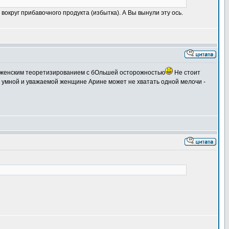
округ прибавочного продукта (избытка). А Вы вынули эту ось.
я к женским теоретизированием с бОльшей осторожностью
Не стоит
х умной и уважаемой женщине Арине может не хватать одной мелочи -