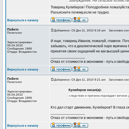
Заблуждение. Ни сельское хозяйств
Товарищ Кулиберов ! Поподробнее пожалуйста. 
Разъясните почему,если не трудно.
Вернуться к началу
Пойнтс
Добавлено: Сб Дек 11, 2010 9:16 am
Заголовок сооб
Политолог
И еще, товарищ Иванов, пожалуй, главное. По
Зарегистрирован:
06.04.2010
забывать, что в диалектической паре мужчина
Сообщения: 1866
принятия своих ощущений не как высшей ценно
Откуда: Владивосток
_________________
Отказ от стоимости в экономике - путь к свобод
Вернуться к началу
Пойнтс
Добавлено: Сб Дек 11, 2010 9:21 am
Заголовок сооб
Политолог
Кулиберов писал(а):
Зарегистрирован:
06.04.2010
следствие и причина порождает вечное 
Сообщения: 1866
Откуда: Владивосток
Кто дал старт движению, Кулиберов? В глаза с
_________________
Отказ от стоимости в экономике - путь к свобод
Вернуться к началу