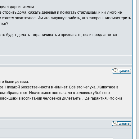
социал-дарвинизмом.
е строить дома, сажать деревья и помогать старушкам, и ни у кого не
х совсем зачаточное. Им что лягушку прибить, что скворешник смастерить
ятся?
 это будет делать - ограничивать и признавать, если предлагается
-то были детьми.
е. Никакой божественности в нём нет. Всё это чепуха. Животное в
еком обращаться. Иначе животное начало в человеке убъёт его
огонщики в воспитании человеков дилетанты. Где гарантия, что они