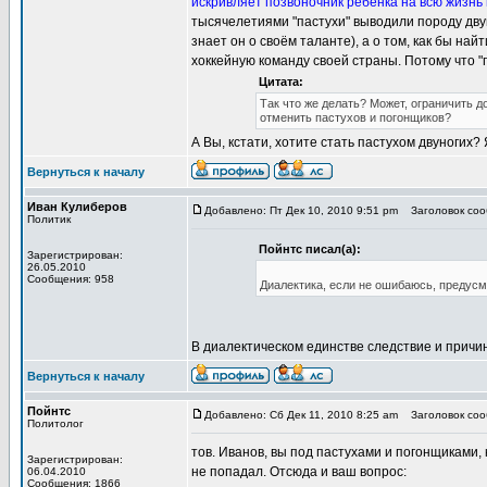
искривляет позвоночник ребёнка на всю жизнь 
тысячелетиями "пастухи" выводили породу двун
знает он о своём таланте), а о том, как бы на
хоккейную команду своей страны. Потому что "
Цитата:
Так что же делать? Может, ограничить 
отменить пастухов и погонщиков?
А Вы, кстати, хотите стать пастухом двуногих? 
Вернуться к началу
Иван Кулиберов
Добавлено: Пт Дек 10, 2010 9:51 pm
Заголовок сооб
Политик
Пойнтс писал(а):
Зарегистрирован:
26.05.2010
Сообщения: 958
Диалектика, если не ошибаюсь, предусм
В диалектическом единстве следствие и причи
Вернуться к началу
Пойнтс
Добавлено: Сб Дек 11, 2010 8:25 am
Заголовок сооб
Политолог
тов. Иванов, вы под пастухами и погонщиками,
Зарегистрирован:
не попадал. Отсюда и ваш вопрос:
06.04.2010
Сообщения: 1866