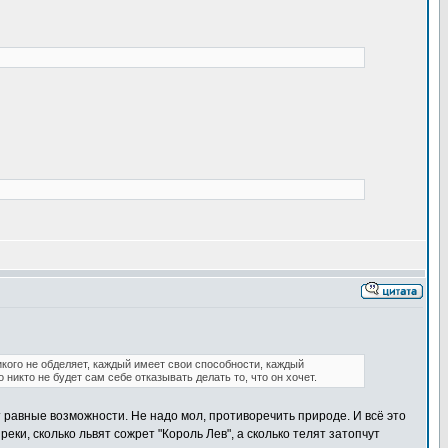
кого не обделяет, каждый имеет свои способности, каждый
 никто не будет сам себе отказывать делать то, что он хочет.
т равные возможности. Не надо мол, противоречить природе. И всё это
реки, сколько львят сожрет "Король Лев", а сколько телят затопчут