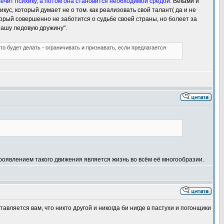
лечит психику, а потом она становится необходимой средой.
Веками и
ус, который думает не о том. как реализовать свой талант( да и не
который совершенно не заботится о судьбе своей страны, но болеет за
нашу ледовую дружину".
это будет делать - ограничивать и признавать, если предлагается
роявлением такого движения является жизнь во всём её многообразии.
ставляется вам, что никто другой и никогда би нигде в пастухи и погонщики