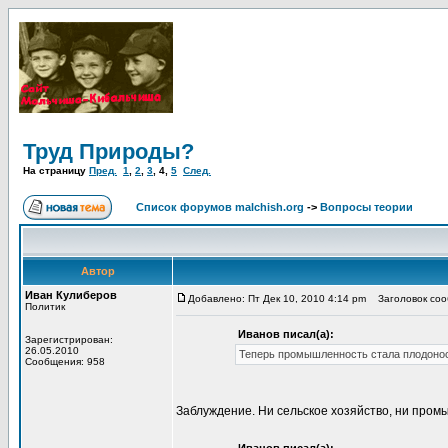
Труд Природы?
На страницу
Пред.
1
,
2
,
3
,
4
,
5
След.
Список форумов malchish.org
->
Вопросы теории
Автор
Иван Кулиберов
Добавлено: Пт Дек 10, 2010 4:14 pm
Заголовок сооб
Политик
Иванов писал(а):
Зарегистрирован:
26.05.2010
Теперь промышленность стала плодоносн
Сообщения: 958
Заблуждение. Ни сельское хозяйство, ни пром