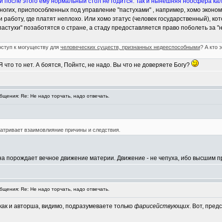
и после этого ему нормальный стол не годится. Так и нынешняя ноосфера ка
огих, приспособленных под управление "пастухами" , например, хомо экономик
йти работу, где платят неплохо. Или хомо этатус (человек государственный), 
пастухи" позаботятся о стране, а стаду предоставляется право поболеть за "
доступ к могуществу для
человеческих существ, признанных недееспособными
? А кто 
Я что то нет. А боятся, Пойнтс, не надо. Вы что не доверяете Богу?
щения: Re: Не надо торчать, надо отвечать.
атривает взаимовлияние причины и следствия.
на порождает вечное движение материи. Движение - не чепуха, ибо высшим п
щения: Re: Не надо торчать, надо отвечать.
 как и авторша, видимо, подразумеваете только
фарисействующих
. Вот, пред