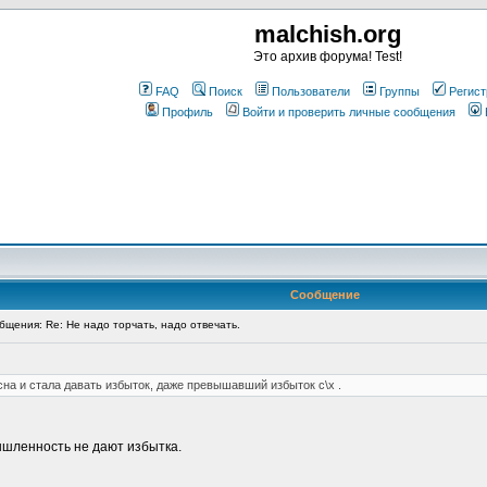
malchish.org
Это архив форума! Test!
FAQ
Поиск
Пользователи
Группы
Регист
Профиль
Войти и проверить личные сообщения
Сообщение
щения: Re: Не надо торчать, надо отвечать.
а и стала давать избыток, даже превышавший избыток с\х .
ышленность не дают избытка.