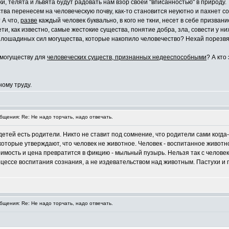
и, телята и львята будут радовать нам взор своей "вписанностью" в природу.
тва перенесем на человеческую почву, как-то становится неуютно и пахнет 
 А что,
разве
каждый человек буквально, в кого не ткни, несет в себе призвани
и, как известно, самые жестокие существа, понятие добра, зла, совести у ни
ячи лошадиных сил могущества, которые накопило человечество? Нехай порезв
к могуществу для
человеческих существ, признанных недееспособными
? А кто
ному труду.
щения: Re: Не надо торчать, надо отвечать.
у детей есть родители. Никто не ставит под сомнение, что родители сами когда
которые утверждают, что человек не животное. Человек - воспитанное животно
тоимость и цена превратится в фикцию - мыльный пузырь. Нельзя так с челов
цессе воспитания сознания, а не издевательством над животным. Пастухи и п
щения: Re: Не надо торчать, надо отвечать.