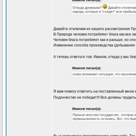
Иванов писал(а):
Откуда дровишки?
Давайте отключим 
народа, которые и "съедят" всю прибыл
Давайте отключим из нашего рассмотрения Прир
В Природе человек потребляет блага как все з
Человек блага потребляет как и раньше, но сп
Изменение способа производства (добывания б
А теперь ответьте тов. Иванов, откуда у вас б
Иванов писал(а):
скоро возникает ситуация, что населен
Я вам помогу ответить на поставленный мною
Подончество не победит!!! Все должны трудить
Иванов писал(а):
Пришло могучее государство , которое 
промышленность осталась. Вот, что быва