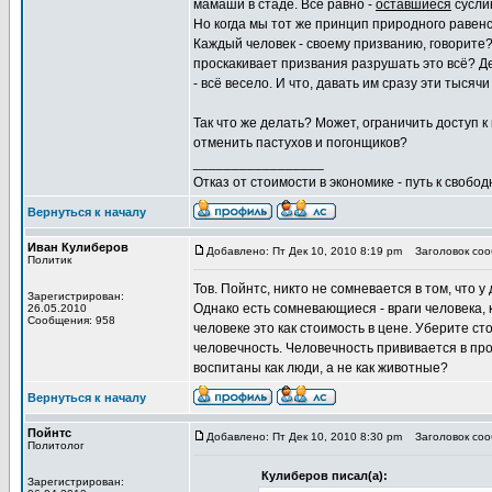
мамаши в стаде. Всё равно -
оставшиеся
суслик
Но когда мы тот же принцип природного равенс
Каждый человек - своему призванию, говорите?
проскакивает призвания разрушать это всё? Дет
- всё весело. И что, давать им сразу эти тыс
Так что же делать? Может, ограничить доступ 
отменить пастухов и погонщиков?
_________________
Отказ от стоимости в экономике - путь к свобод
Вернуться к началу
Иван Кулиберов
Добавлено: Пт Дек 10, 2010 8:19 pm
Заголовок сооб
Политик
Тов. Пойнтс, никто не сомневается в том, что 
Зарегистрирован:
Однако есть сомневающиеся - враги человека, 
26.05.2010
Сообщения: 958
человеке это как стоимость в цене. Уберите с
человечность. Человечность прививается в про
воспитаны как люди, а не как животные?
Вернуться к началу
Пойнтс
Добавлено: Пт Дек 10, 2010 8:30 pm
Заголовок сооб
Политолог
Кулиберов писал(а):
Зарегистрирован: