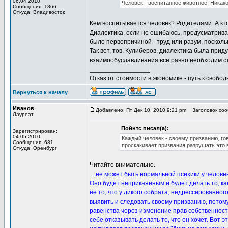
06.04.2010
Человек - воспитанное животное. Никако
Сообщения: 1866
Откуда: Владивосток
Кем воспитывается человек? Родителями. А кт
Диалектика, если не ошибаюсь, предусматривае
было первопричиной - труд или разум, посколь
Так вот, тов. Кулиберов, диалектика была при
взаимообуславливания всё равно необходим ста
_________________
Отказ от стоимости в экономике - путь к свобод
Вернуться к началу
Иванов
Добавлено: Пт Дек 10, 2010 9:21 pm
Заголовок сооб
Лауреат
Пойнтс писал(а):
Зарегистрирован:
04.05.2010
Каждый человек - своему призванию, го
Сообщения: 681
проскакивает призвания разрушать это 
Откуда: Оренбург
Читайте внимательно.
....не может быть нормальной психики у челове
Оно будет неприкаянным и будет делать то, ка
не то, что у дикого собрата, недрессированног
выявить и следовать своему призванию, потому
равенства через изменение прав собственности
себе отказывать делать то, что он хочет. Вот 