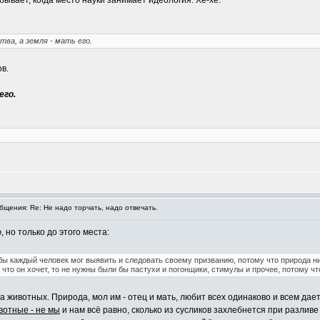
бывает, когда место науки занимает идеология. Хе-хе.
ва, а земля - мать его.
в.
его.
щения: Re: Не надо торчать, надо отвечать.
, но только до этого места:
обы каждый человек мог выявить и следовать своему призванию, потому что природа ни
что он хочет, то не нужны были бы пастухи и погонщики, стимулы и прочее, потому что
а животных. Природа, мол им - отец и мать, любит всех одинаково и всем дае
вотные - не мы
и нам всё равно, сколько из сусликов захлебнется при разливе 