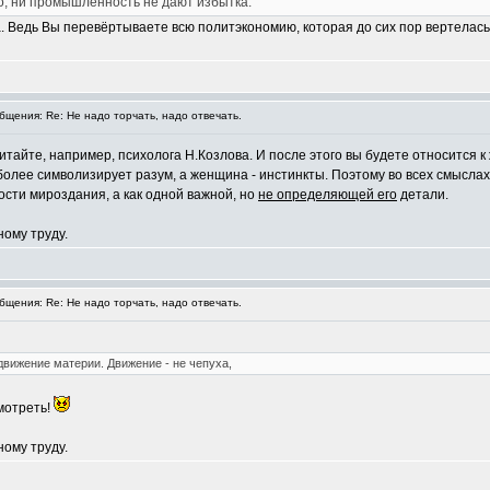
о, ни промышленность не дают избытка.
Ведь Вы перевёртываете всю политэкономию, которая до сих пор вертелась в
щения: Re: Не надо торчать, надо отвечать.
читайте, например, психолога Н.Козлова. И после этого вы будете относитс
 более символизирует разум, а женщина - инстинкты. Поэтому во всех смысла
сти мироздания, а как одной важной, но
не определяющей его
детали.
ному труду.
щения: Re: Не надо торчать, надо отвечать.
движение материи. Движение - не чепуха,
мотреть!
ному труду.