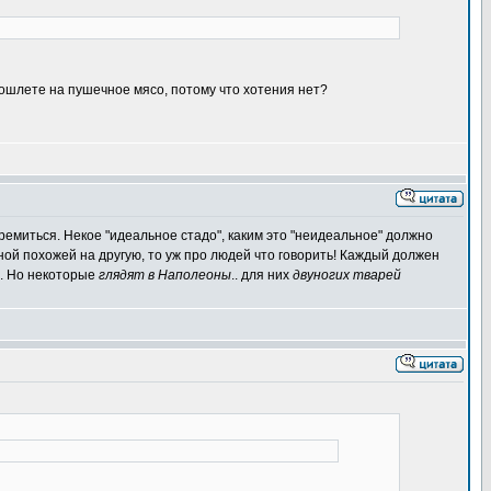
 пошлете на пушечное мясо, потому что хотения нет?
тремиться. Некое "идеальное стадо", каким это "неидеальное" должно
дной похожей на другую, то уж про людей что говорить! Каждый должен
о. Но некоторые
глядят в Наполеоны
.. для них
двуногих тварей