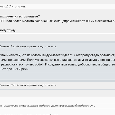
огих? Я что то нет.
оих
хотениях
вспоминаете?
я БП или более мелкого "киргизинья" командиром выберет, вы их с легкостью
ному труду.
щения: Re: Не надо торчать, надо отвечать.
" понимаю тех, кто из головы выдумывает "идеал", к которому стадо должно с
вными, но
разными
. Если уж снежинки все отличаются друг от друга и нет ни о
, распоряжаться только собой. И соединяться только добровольно в обществ
Вот про них и речь.
щения: Re: Не надо торчать, надо отвечать.
 плодоносна и стала давать избыток, даже превышавший избыток с\х .