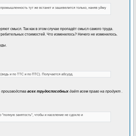
о промышленность тут же встанет и зашевелится только, наняв уйму
яют смысл. Так как в этом случае пропадёт смысл самого труда.
потребительных стоимостей. Что изменилось? Ничего не изменилось.
оды.
(ведь и по ТТС и по ПТС). Получается абсурд.
о производства
всех трудоспособных
даёт всем право на продукт
.
 "полную занятость", чтобы и население не сдохло и