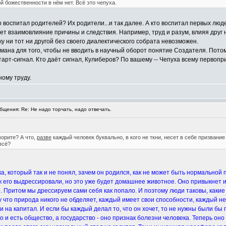
й божественности в нём нет. Всё это чепуха.
о воспитал родителей? Их родители...и так далее. А кто воспитал первых лю
т взаимовлияние причины и следствия. Например, труд и разум, влияя друг на
ку ни тот ни другой без своего диалектического собрата невозможен.
думана для того, чтобы не вводить в научный оборот понятие Создателя. Пото
рт-сигнал. Кто даёт сигнал, Кулиберов? По вашему -- Чепуха всему первопри
ному труду.
щения: Re: Не надо торчать, надо отвечать.
ворите? А что,
разве
каждый человек буквально, в кого не ткни, несет в себе призвание
всё?
ка, который так и не понял, зачем он родился, как не может быть нормальной
к его выдрессировали, но это уже будет домашнее животное. Оно привыкнет и 
о. Притом мы дрессируем сами себя как попало. И поэтому люди таковы, какие
 что природа никого не обделяет, каждый имеет свои способности, каждый не
 на капитал. И если бы каждый делал то, что он хочет, то не нужны были бы п
это и есть общество, а государство - оно признак болезни человека. Теперь о