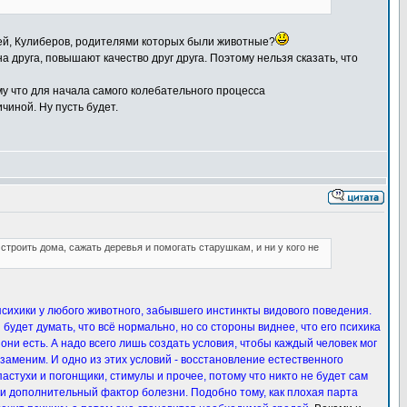
дей, Кулиберов, родителями которых были животные?
 друга, повышают качество друг друга. Поэтому нельзя сказать, что
му что для начала самого колебательного процесса
чиной. Ну пусть будет.
 строить дома, сажать деревья и помогать старушкам, и ни у кого не
 психики у любого животного, забывшего инстинкты видового поведения.
будет думать, что всё нормально, но со стороны виднее, что его психика
 они есть. А надо всего лишь создать условия, чтобы каждый человек мог
заменим. И одно из этих условий - восстановление естественного
астухи и погонщики, стимулы и прочее, потому что никто не будет сам
но и дополнительный фактор болезни. Подобно тому, как плохая парта