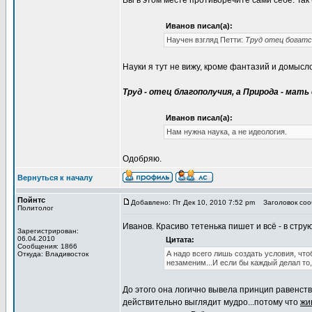
Вы в этом месте противоречите сами себе. Так 
Иванов писал(а):
Научен взгляд Петти:
Труд отец богатст
Науки я тут не вижу, кроме фантазий и домысло
Труд - отец благополучия, а Природа - мать 
Иванов писал(а):
Нам нужна наука, а не идеология.
Одобряю.
Вернуться к началу
Пойнтс
Добавлено: Пт Дек 10, 2010 7:52 pm
Заголовок сооб
Политолог
Иванов. Красиво тетенька пишет и всё - в струю
Зарегистрирован:
06.04.2010
Цитата:
Сообщения: 1866
А надо всего лишь создать условия, чт
Откуда: Владивосток
незаменим...И если бы каждый делал то, 
До этого она логично вывела принцип равенств
действительно выглядит мудро...потому что
жи