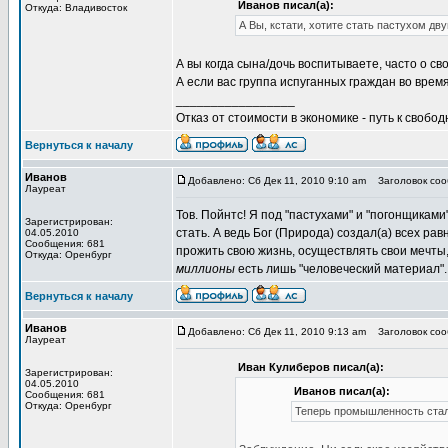
Иванов писал(а):
Откуда: Владивосток
А Вы, кстати, хотите стать пастухом двун
А вы когда сына/дочь воспитываете, часто о св
А если вас группа испуганных граждан во врем
_________________
Отказ от стоимости в экономике - путь к свобод
Вернуться к началу
Иванов
Добавлено: Сб Дек 11, 2010 9:10 am
Заголовок сооб
Лауреат
Тов. Пойнтс! Я под "пастухами" и "погонщиками
Зарегистрирован:
стать. А ведь Бог (Природа) создал(а) всех ра
04.05.2010
Сообщения: 681
прожить свою жизнь, осуществлять свои мечты
Откуда: Оренбург
миллионы
есть лишь "человеческий материал". 
Вернуться к началу
Иванов
Добавлено: Сб Дек 11, 2010 9:13 am
Заголовок сооб
Лауреат
Иван Кулиберов писал(а):
Зарегистрирован:
04.05.2010
Иванов писал(а):
Сообщения: 681
Откуда: Оренбург
Теперь промышленность стала