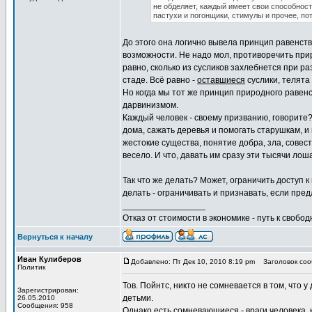
не обделяет, каждый имеет свои способност
пастухи и погонщики, стимулы и прочее, пот
До этого она логично вывела принцип равенств
возможности. Не надо мол, противоречить прир
равно, сколько из сусликов захлебнется при ра
стаде. Всё равно -
оставшиеся
суслики, телята 
Но когда мы тот же принцип природного равенс
дарвинизмом.
Каждый человек - своему призванию, говорите?
дома, сажать деревья и помогать старушкам, и 
жестокие существа, понятие добра, зла, совест
весело. И что, давать им сразу эти тысячи л
Так что же делать? Может, ограничить доступ 
делать - ограничивать и признавать, если пре
_________________
Отказ от стоимости в экономике - путь к свобод
Вернуться к началу
Иван Кулиберов
Добавлено: Пт Дек 10, 2010 8:19 pm
Заголовок сооб
Политик
Тов. Пойнтс, никто не сомневается в том, что 
Зарегистрирован:
детьми.
26.05.2010
Сообщения: 958
Однако есть сомневающиеся - враги человека, 