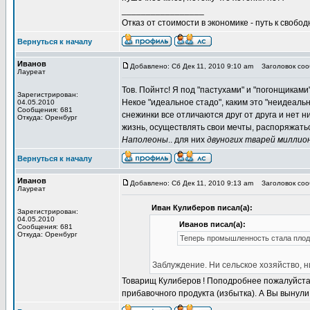
_________________
Отказ от стоимости в экономике - путь к свобод
Вернуться к началу
Иванов
Добавлено: Сб Дек 11, 2010 9:10 am
Заголовок сооб
Лауреат
Тов. Пойнтс! Я под "пастухами" и "погонщиками
Зарегистрирован:
Некое "идеальное стадо", каким это "неидеальн
04.05.2010
Сообщения: 681
снежинки все отличаются друг от друга и нет 
Откуда: Оренбург
жизнь, осуществлять свои мечты, распоряжать
Наполеоны
.. для них
двуногих тварей миллио
Вернуться к началу
Иванов
Добавлено: Сб Дек 11, 2010 9:13 am
Заголовок сооб
Лауреат
Иван Кулиберов писал(а):
Зарегистрирован:
04.05.2010
Иванов писал(а):
Сообщения: 681
Откуда: Оренбург
Теперь промышленность стала плодо
Заблуждение. Ни сельское хозяйство, 
Товарищ Кулиберов ! Поподробнее пожалуйста.
прибавочного продукта (избытка). А Вы вынули 