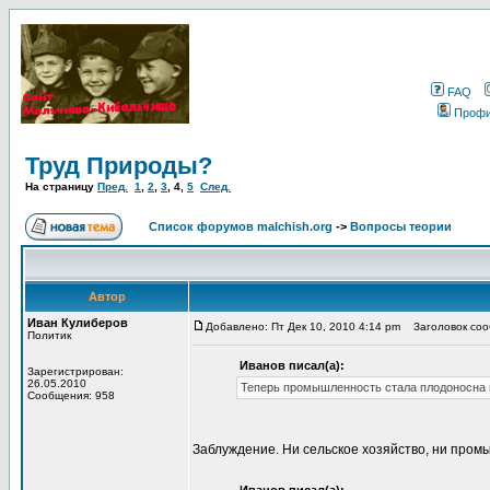
FAQ
Проф
Труд Природы?
На страницу
Пред.
1
,
2
,
3
,
4
,
5
След.
Список форумов malchish.org
->
Вопросы теории
Автор
Иван Кулиберов
Добавлено: Пт Дек 10, 2010 4:14 pm
Заголовок сооб
Политик
Иванов писал(а):
Зарегистрирован:
26.05.2010
Теперь промышленность стала плодоносна и
Сообщения: 958
Заблуждение. Ни сельское хозяйство, ни пром