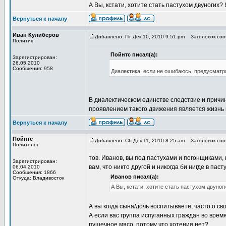
А Вы, кстати, хотите стать пастухом двуногих? 
Вернуться к началу
Иван Кулиберов
Добавлено: Пт Дек 10, 2010 9:51 pm
Заголовок сооб
Политик
Пойнтс писал(а):
Зарегистрирован:
26.05.2010
Сообщения: 958
Диалектика, если не ошибаюсь, предусматр
В диалектическом единстве следствие и причи
проявлением такого движения является жизнь 
Вернуться к началу
Пойнтс
Добавлено: Сб Дек 11, 2010 8:25 am
Заголовок сооб
Политолог
тов. Иванов, вы под пастухами и погонщиками,
Зарегистрирован:
вам, что никто другой и никогда би нигде в пас
06.04.2010
Сообщения: 1866
Иванов писал(а):
Откуда: Владивосток
А Вы, кстати, хотите стать пастухом двуноги
А вы когда сына/дочь воспитываете, часто о св
А если вас группа испуганных граждан во врем
пушечное мясо, потому что хотения нет?