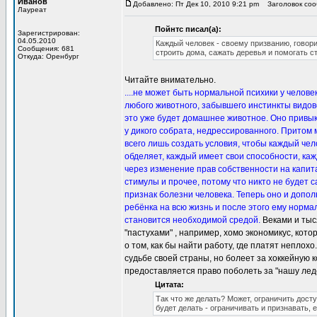
Иванов
Добавлено: Пт Дек 10, 2010 9:21 pm
Заголовок сооб
Лауреат
Пойнтс писал(а):
Зарегистрирован:
04.05.2010
Каждый человек - своему призванию, говори
Сообщения: 681
строить дома, сажать деревья и помогать с
Откуда: Оренбург
Читайте внимательно.
....не может быть нормальной психики у челове
любого животного, забывшего инстинкты видово
это уже будет домашнее животное. Оно привыкне
у дикого собрата, недрессированного. Притом 
всего лишь создать условия, чтобы каждый чел
обделяет, каждый имеет свои способности, каж
через изменение прав собственности на капита
стимулы и прочее, потому что никто не будет са
признак болезни человека. Теперь оно и допо
ребёнка на всю жизнь и после этого ему норма
становится необходимой средой.
Веками и тыс
"пастухами" , например, хомо экономикус, котор
о том, как бы найти работу, где платят неплох
судьбе своей страны, но болеет за хоккейную к
предоставляется право поболеть за "нашу лед
Цитата:
Так что же делать? Может, ограничить дост
будет делать - ограничивать и признавать,