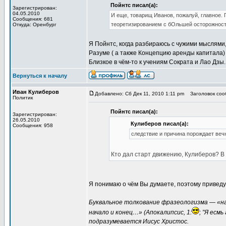
Пойнтс писал(а):
Зарегистрирован:
04.05.2010
И еще, товарищ Иванов, пожалуй, главное. 
Сообщения: 681
теоретизированием с бОльшей осторожнос
Откуда: Оренбург
Я Пойнтс, когда разбираюсь с чужими мыслями, 
Разуме ( а также Концепцию аренды капитала) 
Близкое в чём-то к учениям Сократа и Лао Дзы.
Вернуться к началу
Иван Кулиберов
Добавлено: Сб Дек 11, 2010 1:11 pm
Заголовок сооб
Политик
Пойнтс писал(а):
Зарегистрирован:
26.05.2010
Кулиберов писал(а):
Сообщения: 958
следствие и причина порождает веч
Кто дал старт движению, Кулиберов? В
Я понимаю о чём Вы думаете, поэтому приведу
Буквальное толкование фразеологизма — «нач
начало и конец…» (Апокалипсис, 1:
; ”Я есмь
подразумевается Иисус Христос.