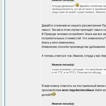
Иванов писал(а):
Откуда дровишки?
Давайте отключим при
промышленность тут же встанет и зашевели
индустрия не может существовать. Именно 
Давайте отключим из нашего рассмотрения При
смысл. Так как в этом случае пропадёт смысл с
В Природе человек потребляет блага как все зв
потребительных стоимостей. Что изменилось? 
блага у него изменились.
Изменение способа производства (добывания б
А теперь ответьте тов. Иванов, откуда у вас б
Иванов писал(а):
скоро возникает ситуация, что население 
и по ТТС и по ПТС). Получается абсурд.
Я вам помогу ответить на поставленный мною
производства
всех трудоспособных
даёт вс
долой!!!
Иванов писал(а):