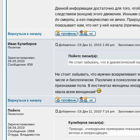
Данной информации достаточно для того, чтоб
следствием (концом) этого движения. Инными с
до смерти, а его творчество не вечно.
Природа
показывает нам, что нет у неё начала (причины
Вернуться к началу
Иван Кулиберов
Добавлено: Сб Дек 11, 2010 1:49 pm
Заголовок сооб
Политик
Пойнтс писал(а):
Зарегистрирован:
26.05.2010
Не стоит забывать, что в диалектической п
Сообщения: 958
Не стоит забывать, что мужчин вскармливают
числе и биологически. Различие в психологии
признаками пола. В инстинктах женщины иногд
хвала всем женщинам!
Вернуться к началу
Пойнтс
Добавлено: Сб Дек 11, 2010 7:14 pm
Заголовок сооб
Политолог
Кулиберов писал(а):
Зарегистрирован:
06.04.2010
Природа...очевидными примерами показывает
Сообщения: 1866
вечное и неприходящее.
Откуда: Владивосток