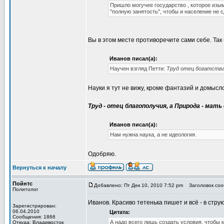
Пришло могучее государство , которое изы
"полную занятость", чтобы и население не с
Вы в этом месте противоречите сами себе. Так 
Иванов писал(а):
Научен взгляд Петти:
Труд отец богатства,
Науки я тут не вижу, кроме фантазий и домысло
Труд - отец благополучия, а Природа - мать 
Иванов писал(а):
Нам нужна наука, а не идеология.
Одобряю.
Вернуться к началу
Пойнтс
Добавлено: Пт Дек 10, 2010 7:52 pm
Заголовок сооб
Политолог
Иванов. Красиво тетенька пишет и всё - в струю
Зарегистрирован:
06.04.2010
Цитата:
Сообщения: 1866
А надо всего лишь создать условия, чтобы 
Откуда: Владивосток