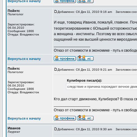
Вернуться к началу
Пойнтс
Добавлено: Сб Дек 11, 2010 9:16 am
Заголовок сооб
Политолог
И еще, товарищ Иванов, пожалуй, главное. Поч
Зарегистрирован:
06.04.2010
теоретизированием с бОльшей осторожность
Сообщения: 1866
а женщина - инстинкты. Поэтому во всех смыс
Откуда: Владивосток
ощущений не как высшей ценности мироздания,
_________________
Отказ от стоимости в экономике - путь к свобод
Вернуться к началу
Пойнтс
Добавлено: Сб Дек 11, 2010 9:21 am
Заголовок сооб
Политолог
Кулиберов писал(а):
Зарегистрирован:
06.04.2010
следствие и причина порождает вечное движ
Сообщения: 1866
Откуда: Владивосток
Кто дал старт движению, Кулиберов? В глаза с
_________________
Отказ от стоимости в экономике - путь к свобод
Вернуться к началу
Иванов
Добавлено: Сб Дек 11, 2010 9:30 am
Заголовок сооб
Лауреат