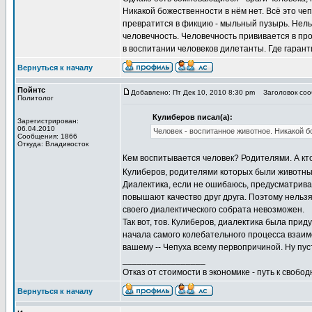
Никакой божественности в нём нет. Всё это чеп
превратится в фикцию - мыльный пузырь. Нельз
человечность. Человечность прививается в пр
в воспитании человеков дилетанты. Где гаранти
Вернуться к началу
Пойнтс
Добавлено: Пт Дек 10, 2010 8:30 pm
Заголовок сооб
Политолог
Кулиберов писал(а):
Зарегистрирован:
06.04.2010
Человек - воспитанное животное. Никакой б
Сообщения: 1866
Откуда: Владивосток
Кем воспитывается человек? Родителями. А кто
Кулиберов, родителями которых были животн
Диалектика, если не ошибаюсь, предусматривае
повышают качество друг друга. Поэтому нельзя 
своего диалектического собрата невозможен.
Так вот, тов. Кулиберов, диалектика была при
начала самого колебательного процесса взаим
вашему -- Чепуха всему первопричиной. Ну пуст
_________________
Отказ от стоимости в экономике - путь к свобод
Вернуться к началу