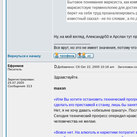
Бытовое понимание марксиста, как ком
марксистскую терминологию для достиже
берет на себя труд проанализировать 
известный сказал - не по словам , а по 
Ну, на мой взгляд, Александр50 и Арслан тут 
_________________
Все врут, но это не имеет значения, потому что
Вернуться к началу
Ефремов
Добавлено: Сб Окт 22, 2005 10:18 am
Заголовок со
Писатель
Здравствуйте.
Зарегистрирован:
25.07.2005
Сообщения: 313
maxon
«Или Вы хотите остановить технический прогр
сделать его приставкой к станку, лишь бы заня
Нет, я не хочу давать «обезьяне гранату». По
Сегодня технический прогресс опередил нравс
человечества не желаю.
«Вовсе нет. На алкоголь и наркотики потратит