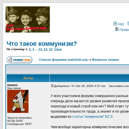
FAQ
Проф
Что такое коммунизм?
На страницу
1
,
2
,
3
...
13
,
14
,
15
След.
Список форумов malchish.org
->
Вопросы теории
Автор
maxon
Добавлено: Чт Окт 20, 2005 4:57 am
Заголовок сооб
Site Admin
У всех участников форума совершенно разные 
очередь дело касается уровня развития прои
перехода в новый строй или нет? Мой ответ ту
производительности труда, а значит и по уров
выдержки из
статьи "коммунизм" БСЭ
.
Зарегистрирован:
06.08.2004
Сообщения: 5657
Чем вообще характерны коммунистические воз