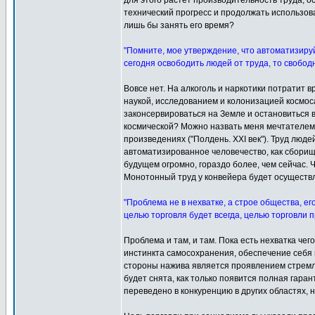
для этого растёт производительность труда, о
технический прогресс и продолжать использова
лишь бы занять его время?
"Помните, мое утверждение, что автоматизируй
сегодня освободить людей от труда, то свобод
Вовсе нет. На алкоголь и наркотики потратит в
наукой, исследованием и колонизацией космос
законсервироваться на Земле и остановиться в
космической? Можно назвать меня мечтателем,
произведениях ("Полдень. XXI век"). Труд люд
автоматизированное человечество, как сборищ
будущем огромно, гораздо более, чем сейчас. 
Монотонный труд у конвейера будет осуществля
"Проблема не в нехватке, а строе общества, е
целью торговля будет всегда, целью торговли
Проблема и там, и там. Пока есть нехватка чег
инстинкта самосохранения, обеспечение себя в
стороны нажива является проявлением стремле
будет снята, как только появится полная гар
переведено в конкуренцию в других областях, 