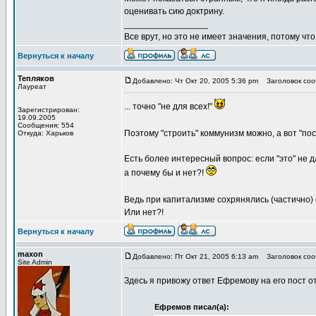
оценивать сию доктрину.
_________________
Все врут, но это не имеет значения, потому что
Вернуться к началу
Тепляков
Добавлено: Чт Окт 20, 2005 5:36 pm
Заголовок сооб
Лауреат
... точно "не для всех!"
Зарегистрирован:
19.09.2005
Сообщения: 554
Поэтому "строить" коммунизм можно, а вот "пост
Откуда: Харьков
Есть более интересный вопрос: если "это" не для
а почему бы и нет?!
Ведь при капитализме сохрянялись (частично)
Или нет?!
Вернуться к началу
maxon
Добавлено: Пт Окт 21, 2005 6:13 am
Заголовок соо
Site Admin
Здесь я привожу ответ Ефремову на его пост от
Ефремов писал(а):