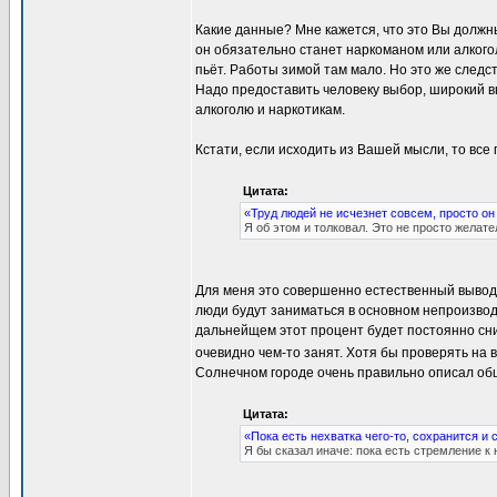
Какие данные? Мне кажется, что это Вы должн
он обязательно станет наркоманом или алкогол
пьёт. Работы зимой там мало. Но это же следс
Надо предоставить человеку выбор, широкий в
алкоголю и наркотикам.
Кстати, если исходить из Вашей мысли, то все
Цитата:
«Труд людей не исчезнет совсем, просто о
Я об этом и толковал. Это не просто желат
Для меня это совершенно естественный вывод.
люди будут заниматься в основном непроизво
дальнейщем этот процент будет постоянно сниж
очевидно чем-то занят. Хотя бы проверять на 
Солнечном городе очень правильно описал об
Цитата:
«Пока есть нехватка чего-то, сохранится и 
Я бы сказал иначе: пока есть стремление к