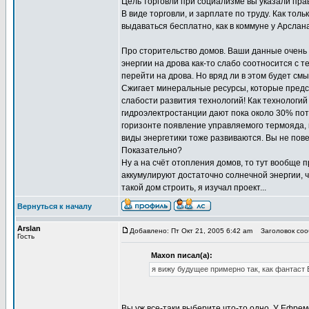
Цель торговли при социализме вы указали прав
В виде торговли, и зарплате по труду. Как тол
выдаваться бесплатно, как в коммуне у Арслана
Про сторительство домов. Ваши данные очень
энергии на дрова как-то слабо соотносится с 
перейти на дрова. Но вряд ли в этом будет смы
Сжигает минеральные ресурсы, которые предст
слабости развития технологий! Как технологий
гидроэлектростанции дают пока около 30% потр
горизонте появление управляемого термояда, 
виды энергетики тоже развиваются. Вы не пов
Показательно?
Ну а на счёт отопления домов, то тут вообще 
аккумулируют достаточно солнечной энергии, 
такой дом строить, я изучал проект...
Вернуться к началу
Arslan
Добавлено: Пт Окт 21, 2005 6:42 am
Заголовок сооб
Гость
Maxon писал(а):
я вижу будущее примерно так, как фантаст
Вы уж все-таки выберите что-то одно. У Ефре