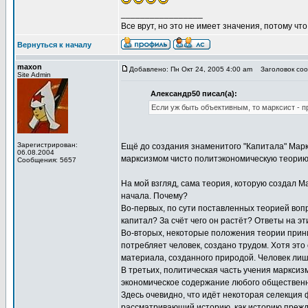
_________________
Все врут, но это не имеет значения, потому что
Вернуться к началу
maxon
Добавлено: Пн Окт 24, 2005 4:00 am
Заголовок сооб
Site Admin
Александр50 писал(а):
Если уж быть объективным, то марксист - 
Зарегистрирован:
Ещё до создания знаменитого "Капитала" Марк
06.08.2004
марксизмом чисто политэкономическую теорию 
Сообщения: 5657
На мой взгляд, сама теория, которую создал М
начала. Почему?
Во-первых, по сути поставленных теорией вопр
капитал? За счёт чего он растёт? Ответы на 
Во-вторых, некоторые положения теории приним
потребляет человек, создано трудом. Хотя это
материала, созданного природой. Человек лиш
В третьих, политическая часть учения марксиз
экономическое содержание любого общественно
Здесь очевидно, что идёт некоторая селекция 
рассматривающий историю, как историю прежд