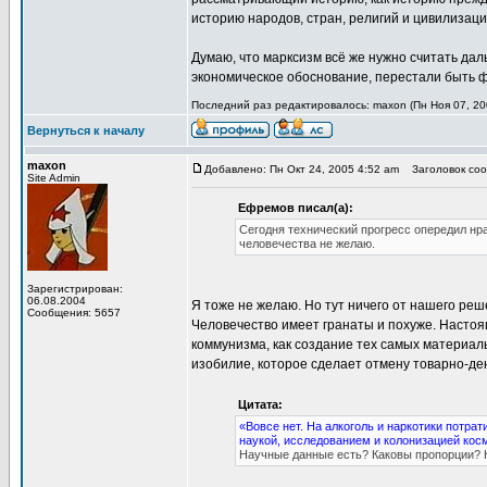
историю народов, стран, религий и цивилизаци
Думаю, что марксизм всё же нужно считать да
экономическое обоснование, перестали быть ф
Последний раз редактировалось: maxon (Пн Ноя 07, 200
Вернуться к началу
maxon
Добавлено: Пн Окт 24, 2005 4:52 am
Заголовок соо
Site Admin
Ефремов писал(а):
Сегодня технический прогресс опередил нр
человечества не желаю.
Зарегистрирован:
06.08.2004
Я тоже не желаю. Но тут ничего от нашего реше
Сообщения: 5657
Человечество имеет гранаты и похуже. Настоя
коммунизма, как создание тех самых материал
изобилие, которое сделает отмену товарно-д
Цитата:
«Вовсе нет. На алкоголь и наркотики потра
наукой, исследованием и колонизацией кос
Научные данные есть? Каковы пропорции? К