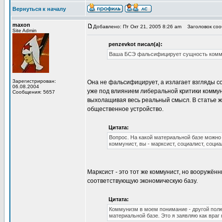
Вернуться к началу
maxon
Добавлено: Пт Окт 21, 2005 8:26 am
Заголовок сооб
Site Admin
penzevkot писал(а):
Ваша БСЭ фальсифицирует сущность коммун
Зарегистрирован:
Она не фальсифицирует, а излагает взгляды 
06.08.2004
уже под влиянием либеральной критики коммун
Сообщения: 5657
выхолащивая весь реальный смысл. В статье же
общественное устройство.
Цитата:
Вопрос. На какой материальной базе можно 
коммунист, вы - марксист, социалист, социа
Марксист - это тот же коммунист, но вооружё
соответствующую экономическую базу.
Цитата:
Коммунизм в моем понимание - другой полю
материальной базе. Это я заявляю как враг