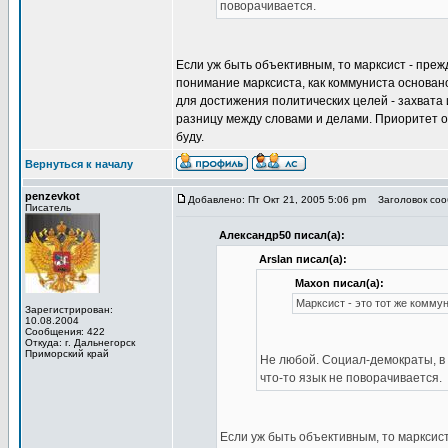
поворачивается.
Если уж быть объективным, то марксист - пре
понимание марксиста, как коммуниста основа
для достижения политических целей - захвата 
разницу между словами и делами. Приоритет отд
буду.
Вернуться к началу
penzevkot
Добавлено: Пт Окт 21, 2005 5:06 pm
Заголовок сооб
Писатель
Александр50 писал(а):
Arslan писал(а):
Maxon писал(а):
Марксист - это тот же комму
Зарегистрирован:
10.08.2004
Сообщения: 422
Откуда: г. Дальнегорск
Приморский край
Не любой. Социал-демократы, в 
что-то язык не поворачивается.
Если уж быть объективным, то марксис