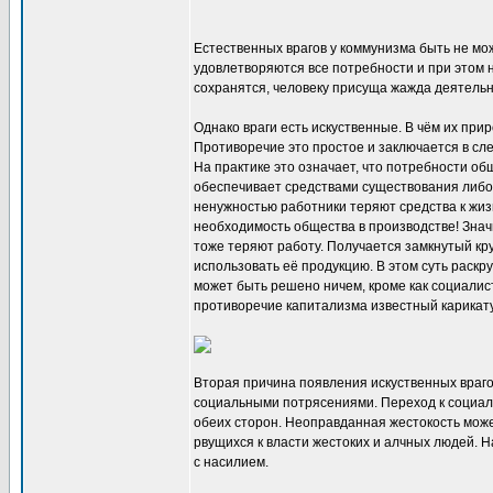
Естественных врагов у коммунизма быть не може
удовлетворяются все потребности и при этом н
сохранятся, человеку присуща жажда деятельн
Однако враги есть искуственные. В чём их пр
Противоречие это простое и заключается в сл
На практике это означает, что потребности о
обеспечивает средствами существования либо 
ненужностью работники теряют средства к жиз
необходимость общества в производстве! Знач
тоже теряют работу. Получается замкнутый кр
использовать её продукцию. В этом суть раск
может быть решено ничем, кроме как социали
противоречие капитализма известный карикат
Вторая причина появления искуственных враго
социальными потрясениями. Переход к социали
обеих сторон. Неоправданная жестокость може
рвущихся к власти жестоких и алчных людей. 
с насилием.