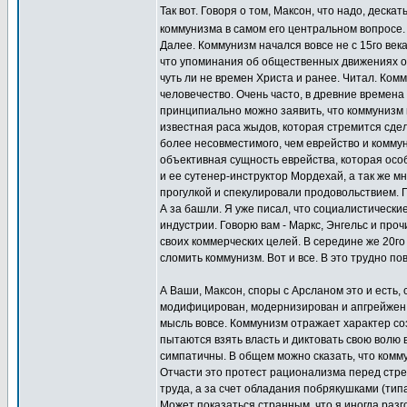
Так вот. Говоря о том, Максон, что надо, деск
коммунизма в самом его центральном вопросе
Далее. Коммунизм начался вовсе не с 15го век
что упоминания об общественных движениях о
чуть ли не времен Христа и ранее. Читал. Комм
человечество. Очень часто, в древние времена
принципиально можно заявить, что коммунизм н
известная раса жыдов, которая стремится сдел
более несовместимого, чем еврейство и коммун
объективная сущность еврейства, которая особ
и ее сутенер-инструктор Мордехай, а так же м
прогулкой и спекулировали продовольствием. П
А за башли. Я уже писал, что социалистически
индустрии. Говорю вам - Маркс, Энгельс и пр
своих коммерческих целей. В середине же 20г
сломить коммунизм. Вот и все. В это трудно пов
А Ваши, Максон, споры с Арсланом это и есть,
модифицирован, модернизирован и апгрейжен, п
мысль вовсе. Коммунизм отражает характер со
пытаются взять власть и диктовать свою волю 
симпатичны. В общем можно сказать, что комму
Отчасти это протест рационализма перед стре
труда, а за счет обладания побрякушками (типа 
Может показаться странным, что я иногда разг