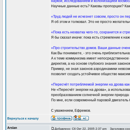
наукой, исследованием и колонизацией космос
Научные данные есть? Каковы пропорции? Как 
«Труд людей не исчезнет совсем, просто он п
Я об этом и толковал. Это не просто желатель
«Пока есть нехватка чего-то, сохранится и стр
Я бы сказал иначе: пока есть стремление к наж
«Про строительство домов. Ваши данные очен
Как Вы понимаете, - это очень приблизительн
А к теме коммунизма имеет непосредственное
директив, а на основе глубокого знания закон
Пример, не зная законов аэродинамики невозмо
позволит создать устойчивое общество максим
«Пересчёт потребляемой энергии на дрова как-
Не «Пересчёт энергии на дрова», а использова
преобразованием солнечной энергии природа с
По мне, если современный паровой двигатель 
С уважением, Ефремов.
Вернуться к началу
Arslan
Добавлено: Сб Окт 22, 2005 2:37 pm
Заголовок сооб