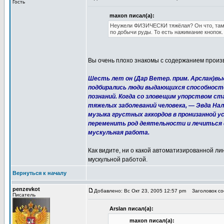
Гость
maxon писал(а):
Неужели ФИЗИЧЕСКИ тяжёлая? Он что, там 
по добычи руды. То есть нажимание кнопок.
Вы очень плохо знакомы с содержанием произв
Шесть лет он (Дар Ветер. прим. Арслан)в
подбирались люди выдающихся способност
познаний. Когда со зловещим упорством ст
тяжелых заболеваний человека, — Эвда На
музыка грустных аккордов в пронизанной 
переменить род деятельности и лечиться 
мускульная работа.
Как видите, ни о какой автоматизированной ли
мускульной работой.
Вернуться к началу
penzevkot
Добавлено: Вс Окт 23, 2005 12:57 pm
Заголовок соо
Писатель
Arslan писал(а):
maxon писал(а):