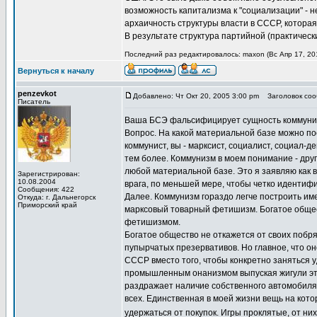
возможность капитализма к "социализации" - 
архаичность структуры власти в СССР, котор
В результате структура партийной (практическ
Последний раз редактировалось: maxon (Вс Апр 17, 201
Вернуться к началу
penzevkot
Добавлено: Чт Окт 20, 2005 3:00 pm
Заголовок сооб
Писатель
Ваша БСЭ фальсифицирует сущность коммунизма
Вопрос. На какой материальной базе можно пос
коммунист, вы - марксист, социалист, социал-д
тем более. Коммунизм в моем понимание - друг
любой материальной базе. Это я заявляю как 
Зарегистрирован:
10.08.2004
врага, по меньшей мере, чтобы четко идентиф
Сообщения: 422
Далее. Коммунизм гораздо легче построить име
Откуда: г. Дальнегорск
Приморский край
марксовый товарный фетишизм. Богатое общес
фетишизмом.
Богатое общество не откажется от своих побря
пупырчатых презервативов. Но главное, что он
СССР вместо того, чтобы конкретно заняться 
промышленным онанизмом выпуская жигули это
раздражает наличие собственного автомобиля. 
всех. Единственная в моей жизни вещь на кото
удержаться от покупок. Игры проклятые, от ни