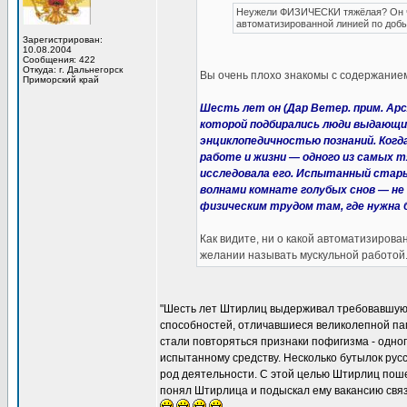
Неужели ФИЗИЧЕСКИ тяжёлая? Он чт
автоматизированной линией по добы
Зарегистрирован:
10.08.2004
Сообщения: 422
Откуда: г. Дальнегорск
Вы очень плохо знакомы с содержанием
Приморский край
Шесть лет он (Дар Ветер. прим. Ар
которой подбирались люди выдающи
энциклопедичностью познаний. Ког
работе и жизни — одного из самых 
исследовала его. Испытанный стары
волнами комнате голубых снов — не
физическим трудом там, где нужна 
Как видите, ни о какой автоматизирова
желании называть мускульной работой
"Шесть лет Штирлиц выдерживал требовавшую
способностей, отличавшиеся великолепной па
стали повторяться признаки пофигизма - одно
испытанному средству. Несколько бутылок рус
род деятельности. С этой целью Штирлиц поше
понял Штирлица и подыскал ему вакансию связ