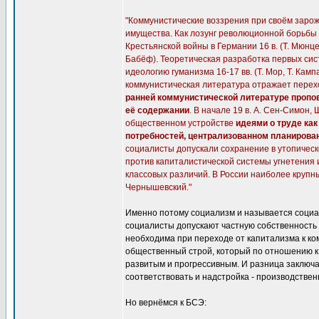
"Коммунистические воззрения при своём заро
имущества. Как лозунг революционной борьбы ег
Крестьянской войны в Германии 16 в. (Т. Мюнцер
Бабёф). Теоретическая разработка первых си
идеологию гуманизма 16-17 вв. (Т. Мор, Т. Кам
коммунистическая литература отражает перех
ранней коммунистической литературе пропо
её содержании
. В начале 19 в. А. Сен-Симон,
общественном устройстве
идеями о труде как
потребностей, централизованном планирован
социалисты допускали сохранение в утопичес
против капиталистической системы угнетения 
классовых различий. В России наиболее крупны
Чернышевский."
Именно потому социализм и называется социал
социалисты допускают частную собственность 
необходима при переходе от капитализма к ко
общественный строй, который по отношению к
развитым и прогрессивным. И разница заключа
соответствовать и надстройка - производстве
Но вернёмся к БСЭ: