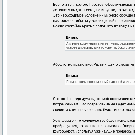
Верно и то и другое. Просто я сформулировал 
детишкам выдать всего две игрушки, то очевид
Это необходимое условие их мирного сосущес
настолько, чтобы ни у кого из детей не возни
можно спокойно брать с полок, что их всегда на
Цитата:
А к теме коммунизма имеет непосредствен
основе директив, а на основе глубокого зна
Абсолютно правильно. Разве я где-то сказал 
Цитата:
По мне, если современный паровой двигате
Я тоже. Не надо думать, что моё понимание к
потреблением. Это потребление не будет нам
людей, а само производство будет много эколо
Хотя думаю, что человечество будет использов
пробразуется, то это вполне возможно. Энерги
кругооборот, используя уже идущие процессы в 