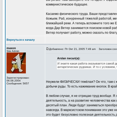
коммунистическое будущее.
Касаемо физического труда. Ваши представлен
божьем. Раб, изнуренный тяжелой работой, мечт
ближайшей реки. А теперь вспомните того же 
когда Дар Ветер занимается поиском новой ра
Ветер получает работу, можно сказать по блату
Вернуться к началу
maxon
Добавлено: Пт Окт 21, 2005 7:49 am
Заголовок сооб
Site Admin
Arslan писал(а):
И знаете какая работа оказывается самой д
антарктических рудниках. И то с условием,
Зарегистрирован:
06.08.2004
Неужели ФИЗИЧЕСКИ тяжёлая? Он что, там с к
Сообщения: 5657
добычи руды. То есть нажимание кнопок. В кра
В любом случае, я не отрицаю труд вообще. Я
деятельность, а на развитие человечества как
десятый план. Люди будут заниматься преобра
навсегда. В марксистском понимании это уже н
это будет безусловно полезная деятельность 