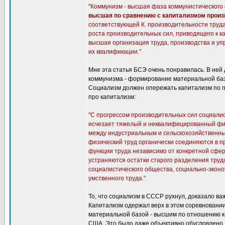
"Коммунизм - высшая фаза коммунистического 
высшая по сравнению с капитализмом произ
соответствующей К. производительности труда
роста производительных сил, приводящего к ка
высшая организация труда, производства и уп
их квалификации."
Мне эта статья БСЭ очень понравилась. В не
коммунизма - формирование материальной базы
Социализм должен опережать капитализм по п
про капитализм:
"С прогрессом производительных сил социали
исчезает тяжелый и неквалифицированный физ
между индустриальным и сельскохозяйственным
физический труд органически соединяются в п
функции труда независимо от конкретной сфе
устраняются остатки старого разделения тру
социалистического общества, социально-эконо
умственного труда."
То, что социализм в СССР рухнул, доказало в
Капитализм одержал верх в этом соревновании
материальной базой - высшим по отношению к
США. Это было даже объективно обусловлено.