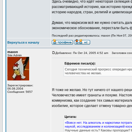
Здесь очевидно, что идёт некоторая селекция 
рассматривающий историю, как историю прежд
историю народов, стран, религий и цивилизаци
Думаю, что марксизм всё же нужно считать да
экономическое обоснование, перестали быть ф
Последний раз редактировалось: maxon (Пн Ноя 07, 200
Вернуться к началу
maxon
Добавлено: Пн Окт 24, 2005 4:52 am
Заголовок соо
Site Admin
Ефремов писал(а):
Сегодня технический прогресс опередил нр
человечества не желаю.
Зарегистрирован:
06.08.2004
Я тоже не желаю. Но тут ничего от нашего реше
Сообщения: 5657
Человечество имеет гранаты и похуже. Настоя
коммунизма, как создание тех самых материал
изобилие, которое сделает отмену товарно-д
Цитата:
«Вовсе нет. На алкоголь и наркотики потра
наукой, исследованием и колонизацией кос
Научные данные есть? Каковы пропорции? К