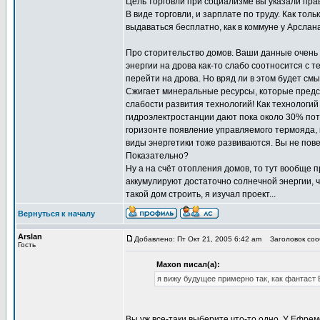
Цель торговли при социализме вы указали прав
В виде торговли, и зарплате по труду. Как тол
выдаваться бесплатно, как в коммуне у Арслана
Про сторительство домов. Ваши данные очень
энергии на дрова как-то слабо соотносится с 
перейти на дрова. Но вряд ли в этом будет смы
Сжигает минеральные ресурсы, которые предст
слабости развития технологий! Как технологий
гидроэлектростанции дают пока около 30% потр
горизонте появление управляемого термояда, 
виды энергетики тоже развиваются. Вы не пов
Показательно?
Ну а на счёт отопления домов, то тут вообще 
аккумулируют достаточно солнечной энергии, 
такой дом строить, я изучал проект...
Вернуться к началу
Arslan
Добавлено: Пт Окт 21, 2005 6:42 am
Заголовок сооб
Гость
Maxon писал(а):
я вижу будущее примерно так, как фантаст
Вы уж все-таки выберите что-то одно. У Ефре