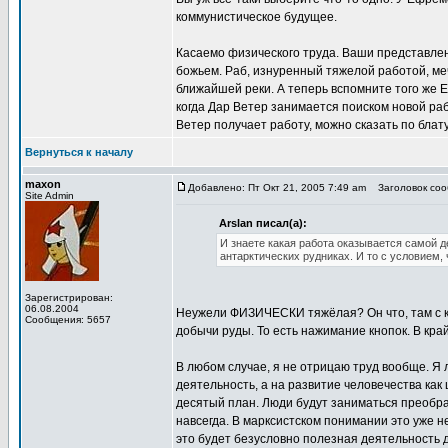
коммунистическое будущее.
Касаемо физического труда. Ваши представлен
божьем. Раб, изнуренный тяжелой работой, мечт
ближайшей реки. А теперь вспомните того же 
когда Дар Ветер занимается поиском новой ра
Ветер получает работу, можно сказать по блату
Вернуться к началу
maxon
Добавлено: Пт Окт 21, 2005 7:49 am
Заголовок сооб
Site Admin
Arslan писал(а):
И знаете какая работа оказывается самой д
антарктических рудниках. И то с условием,
Зарегистрирован:
06.08.2004
Неужели ФИЗИЧЕСКИ тяжёлая? Он что, там с к
Сообщения: 5657
добычи руды. То есть нажимание кнопок. В кра
В любом случае, я не отрицаю труд вообще. Я
деятельность, а на развитие человечества как
десятый план. Люди будут заниматься преобра
навсегда. В марксистском понимании это уже н
это будет безусловно полезная деятельность 