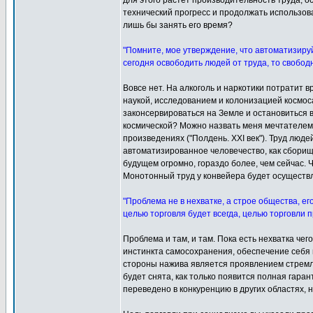
для этого растёт производительность труда, о
технический прогресс и продолжать использова
лишь бы занять его время?
"Помните, мое утверждение, что автоматизируй
сегодня освободить людей от труда, то свобод
Вовсе нет. На алкоголь и наркотики потратит в
наукой, исследованием и колонизацией космос
законсервироваться на Земле и остановиться в
космической? Можно назвать меня мечтателем,
произведениях ("Полдень. XXI век"). Труд люд
автоматизированное человечество, как сборищ
будущем огромно, гораздо более, чем сейчас. 
Монотонный труд у конвейера будет осуществля
"Проблема не в нехватке, а строе общества, е
целью торговля будет всегда, целью торговли
Проблема и там, и там. Пока есть нехватка чег
инстинкта самосохранения, обеспечение себя в
стороны нажива является проявлением стремле
будет снята, как только появится полная гар
переведено в конкуренцию в других областях, 