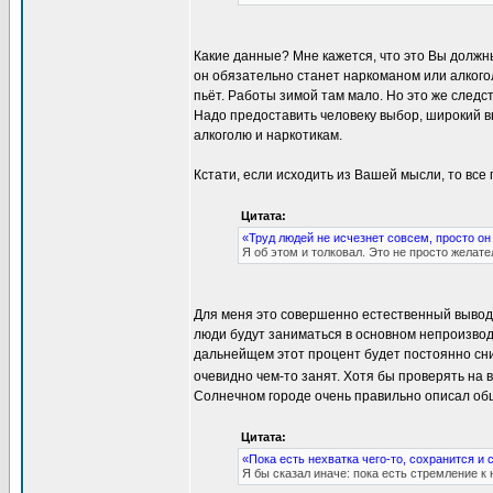
Какие данные? Мне кажется, что это Вы должн
он обязательно станет наркоманом или алкогол
пьёт. Работы зимой там мало. Но это же следс
Надо предоставить человеку выбор, широкий в
алкоголю и наркотикам.
Кстати, если исходить из Вашей мысли, то все
Цитата:
«Труд людей не исчезнет совсем, просто о
Я об этом и толковал. Это не просто желат
Для меня это совершенно естественный вывод.
люди будут заниматься в основном непроизво
дальнейщем этот процент будет постоянно сниж
очевидно чем-то занят. Хотя бы проверять на 
Солнечном городе очень правильно описал об
Цитата:
«Пока есть нехватка чего-то, сохранится и 
Я бы сказал иначе: пока есть стремление к