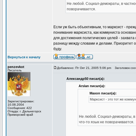
Не любой. Социал-демократы, в частно
поворачивается.
Если уж быть объективным, то марксист - пре
понимание марксиста, как коммуниста основа
для достижения политических целей - захвата 
разницу между словами и делами. Приоритет отд
буду.
Вернуться к началу
penzevkot
Добавлено: Пт Окт 21, 2005 5:06 pm
Заголовок сооб
Писатель
Александр50 писал(а):
Arslan писал(а):
Maxon писал(а):
Марксист - это тот же комму
Зарегистрирован:
10.08.2004
Сообщения: 422
Откуда: г. Дальнегорск
Приморский край
Не любой. Социал-демократы, в 
что-то язык не поворачивается.