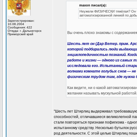
maxon писал(а):
Неужели ФИЗИЧЕСКИ тяжёлая? Он чт
автоматизированной линией по добы
Зарегистрирован:
10.08.2004
Сообщения: 422
Откуда: г. Дальнегорск
Вы очень плохо знакомы с содержанием
Приморский край
Шесть лет он (Дар Ветер. прим. Ар
которой подбирались люди выдающи
энциклопедичностью познаний. Ког
работе и жизни — одного из самых 
исследовала его. Испытанный стары
волнами комнате голубых снов — не
физическим трудом там, где нужна 
Как видите, ни о какой автоматизирова
желании называть мускульной работой
"Шесть лет Штирлиц выдерживал требовавшую
способностей, отличавшиеся великолепной па
стали повторяться признаки пофигизма - одно
испытанному средству. Несколько бутылок рус
род деятельности. С этой целью Штирлиц поше