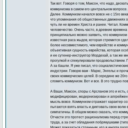
Так вот. Говоря о том, Максон, что надо, деск
коммунизма в самом его центральном вопросе
Далее. Коммунизм начался вовсе не с 15го век
что упоминания об общественных движениях о
чуть ли не времен Христа и ранее. Читал. Комм
человечество. Очень часто, в древние времена
принципиально можно заявить, что коммунизм н
известная раса жыдов, которая стремится сдел
более несовместимого, чем еврейство и коммун
объективная сущность еврейства, которая особ
и ее сутенер-инструктор Мордехай, а так же м
прогулкой и спекулировали продовольствием. П
А за башли. Я уже писал, что социалистически
индустрии. Говорю вам - Маркс, Энгельс и пр
своих коммерческих целей. В середине же 20г
сломить коммунизм. Вот и все. В это трудно пов
А Ваши, Максон, споры с Арсланом это и есть,
модифицирован, модернизирован и апгрейжен, п
мысль вовсе. Коммунизм отражает характер со
пытаются взять власть и диктовать свою волю 
симпатичны. В общем можно сказать, что комму
Отчасти это протест рационализма перед стре
труда, а за счет обладания побрякушками (типа 
Может показаться странным, что я иногда разг