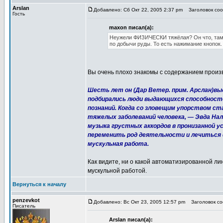
Arslan
Добавлено: Сб Окт 22, 2005 2:37 pm
Заголовок сооб
Гость
maxon писал(а):
Неужели ФИЗИЧЕСКИ тяжёлая? Он что, там 
по добычи руды. То есть нажимание кнопок.
Вы очень плохо знакомы с содержанием произв
Шесть лет он (Дар Ветер. прим. Арслан)в
подбирались люди выдающихся способност
познаний. Когда со зловещим упорством ст
тяжелых заболеваний человека, — Эвда На
музыка грустных аккордов в пронизанной 
переменить род деятельности и лечиться 
мускульная работа.
Как видите, ни о какой автоматизированной ли
мускульной работой.
Вернуться к началу
penzevkot
Добавлено: Вс Окт 23, 2005 12:57 pm
Заголовок соо
Писатель
Arslan писал(а):