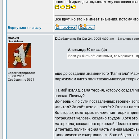
понял Штирлица и подыскал ему вакансию связ
_________________
Все врут, но это не имеет значения, потому что
Вернуться к началу
maxon
Добавлено: Пн Окт 24, 2005 4:00 am
Заголовок сооб
Site Admin
Александр50 писал(а):
Если уж быть объективным, то марксист - 
Зарегистрирован:
Ещё до создания знаменитого "Капитала" Марк
06.08.2004
марксизмом чисто политэкономическую теорию 
Сообщения: 5657
На мой взгляд, сама теория, которую создал М
начала. Почему?
Во-первых, по сути поставленных теорией вопр
капитал? За счёт чего он растёт? Ответы на 
Во-вторых, некоторые положения теории приним
потребляет человек, создано трудом. Хотя это
материала, созданного природой. Человек лиш
В третьих, политическая часть учения марксиз
экономическое содержание любого общественно