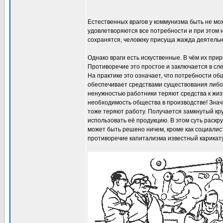
Естественных врагов у коммунизма быть не може
удовлетворяются все потребности и при этом н
сохранятся, человеку присуща жажда деятельн
Однако враги есть искуственные. В чём их пр
Противоречие это простое и заключается в сл
На практике это означает, что потребности о
обеспечивает средствами существования либо 
ненужностью работники теряют средства к жиз
необходимость общества в производстве! Знач
тоже теряют работу. Получается замкнутый кр
использовать её продукцию. В этом суть раск
может быть решено ничем, кроме как социали
противоречие капитализма известный карикат