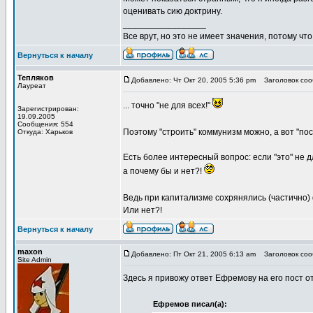
оценивать сию доктрину.
_________________
Все врут, но это не имеет значения, потому что
Вернуться к началу
Тепляков
Добавлено: Чт Окт 20, 2005 5:36 pm
Заголовок сооб
Лауреат
... точно "не для всех!"
Зарегистрирован:
19.09.2005
Сообщения: 554
Поэтому "строить" коммунизм можно, а вот "пост
Откуда: Харьков
Есть более интересный вопрос: если "это" не для
а почему бы и нет?!
Ведь при капитализме сохрянялись (частично)
Или нет?!
Вернуться к началу
maxon
Добавлено: Пт Окт 21, 2005 6:13 am
Заголовок соо
Site Admin
Здесь я привожу ответ Ефремову на его пост от
Ефремов писал(а):