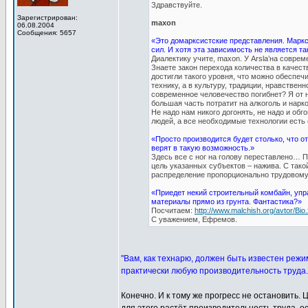
Здравствуйте.
Зарегистрирован:
maxon
06.08.2004
Сообщения: 5657
«Это домарксистские представления. Маркс
сил. И хотя эта зависимость не является та
Диалектику учите, maxon. У Arsla’на совре
Знаете закон перехода количества в качест
достигли такого уровня, что можно обеспеч
технику, а в культуру, традиции, нравствен
современное человечество погибнет? Я от н
большая часть потратит на алкоголь и нарко
Не надо нам никого догонять, не надо и об
людей, а все необходимые технологии есть 
«Просто производится будет столько, что о
верят в такую возможность.»
Здесь все с ног на голову переставлено… П
цель указанных субъектов – нажива. С тако
распределение пропорционально трудовому
«Приедет некий строительный комбайн, упр
материалы прямо из грунта. Фантастика?»
Посчитаем:
http://www.malchish.org/avtor/Bio.
С уважением, Ефремов.
"Вам, как технарю, должен быть известен режи
практически любую производительность труда.
Конечно. И к тому же прогресс не остановить