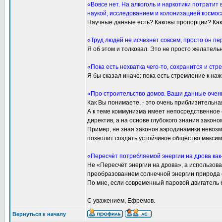
«Вовсе нет. На алкоголь и наркотики потратит
наукой, исследованием и колонизацией космос
Научные данные есть? Каковы пропорции? Как 
«Труд людей не исчезнет совсем, просто он п
Я об этом и толковал. Это не просто желатель
«Пока есть нехватка чего-то, сохранится и стр
Я бы сказал иначе: пока есть стремление к наж
«Про строительство домов. Ваши данные очен
Как Вы понимаете, - это очень приблизительн
А к теме коммунизма имеет непосредственное
директив, а на основе глубокого знания закон
Пример, не зная законов аэродинамики невозмо
позволит создать устойчивое общество максим
«Пересчёт потребляемой энергии на дрова как-
Не «Пересчёт энергии на дрова», а использова
преобразованием солнечной энергии природа с
По мне, если современный паровой двигатель 
С уважением, Ефремов.
Вернуться к началу