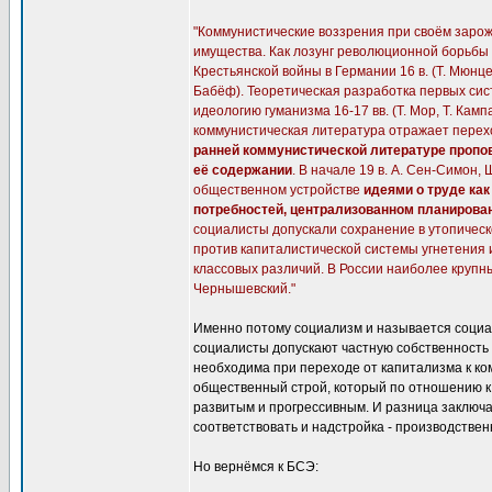
"Коммунистические воззрения при своём заро
имущества. Как лозунг революционной борьбы ег
Крестьянской войны в Германии 16 в. (Т. Мюнцер
Бабёф). Теоретическая разработка первых си
идеологию гуманизма 16-17 вв. (Т. Мор, Т. Кам
коммунистическая литература отражает перех
ранней коммунистической литературе пропо
её содержании
. В начале 19 в. А. Сен-Симон,
общественном устройстве
идеями о труде как
потребностей, централизованном планирован
социалисты допускали сохранение в утопичес
против капиталистической системы угнетения 
классовых различий. В России наиболее крупны
Чернышевский."
Именно потому социализм и называется социал
социалисты допускают частную собственность 
необходима при переходе от капитализма к ко
общественный строй, который по отношению к
развитым и прогрессивным. И разница заключа
соответствовать и надстройка - производстве
Но вернёмся к БСЭ: