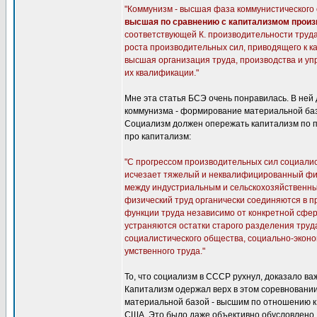
"Коммунизм - высшая фаза коммунистического 
высшая по сравнению с капитализмом произ
соответствующей К. производительности труда
роста производительных сил, приводящего к ка
высшая организация труда, производства и уп
их квалификации."
Мне эта статья БСЭ очень понравилась. В не
коммунизма - формирование материальной базы
Социализм должен опережать капитализм по п
про капитализм:
"С прогрессом производительных сил социали
исчезает тяжелый и неквалифицированный физ
между индустриальным и сельскохозяйственным
физический труд органически соединяются в п
функции труда независимо от конкретной сфе
устраняются остатки старого разделения тру
социалистического общества, социально-эконо
умственного труда."
То, что социализм в СССР рухнул, доказало в
Капитализм одержал верх в этом соревновании
материальной базой - высшим по отношению к
США. Это было даже объективно обусловлено.