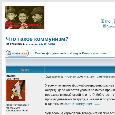
FAQ
Проф
Что такое коммунизм?
На страницу
1
,
2
,
3
...
13
,
14
,
15
След.
Список форумов malchish.org
->
Вопросы теории
Автор
maxon
Добавлено: Чт Окт 20, 2005 4:57 am
Заголовок сооб
Site Admin
У всех участников форума совершенно разные 
очередь дело касается уровня развития прои
перехода в новый строй или нет? Мой ответ ту
производительности труда, а значит и по уров
выдержки из
статьи "коммунизм" БСЭ
.
Зарегистрирован:
06.08.2004
Сообщения: 5657
Чем вообще характерны коммунистические воз