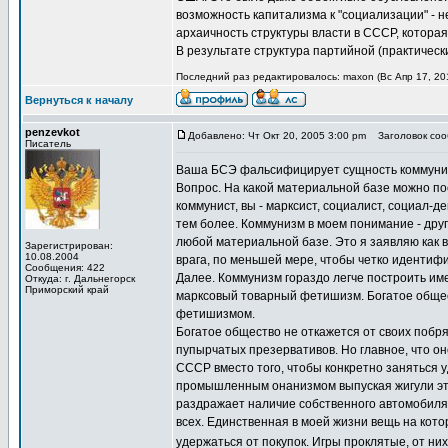
возможность капитализма к "социализации" - 
архаичность структуры власти в СССР, котор
В результате структура партийной (практическ
Последний раз редактировалось: maxon (Вс Апр 17, 201
Вернуться к началу
penzevkot
Добавлено: Чт Окт 20, 2005 3:00 pm
Заголовок сооб
Писатель
Ваша БСЭ фальсифицирует сущность коммунизма
Вопрос. На какой материальной базе можно пос
коммунист, вы - марксист, социалист, социал-д
тем более. Коммунизм в моем понимание - друг
любой материальной базе. Это я заявляю как 
Зарегистрирован:
10.08.2004
врага, по меньшей мере, чтобы четко идентиф
Сообщения: 422
Далее. Коммунизм гораздо легче построить име
Откуда: г. Дальнегорск
Приморский край
марксовый товарный фетишизм. Богатое общес
фетишизмом.
Богатое общество не откажется от своих побря
пупырчатых презервативов. Но главное, что он
СССР вместо того, чтобы конкретно заняться 
промышленным онанизмом выпуская жигули это
раздражает наличие собственного автомобиля. 
всех. Единственная в моей жизни вещь на кото
удержаться от покупок. Игры проклятые, от ни