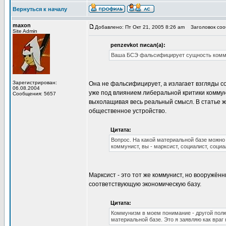
Вернуться к началу
maxon
Добавлено: Пт Окт 21, 2005 8:26 am
Заголовок сооб
Site Admin
penzevkot писал(а):
Ваша БСЭ фальсифицирует сущность коммун
Зарегистрирован:
Она не фальсифицирует, а излагает взгляды 
06.08.2004
уже под влиянием либеральной критики коммун
Сообщения: 5657
выхолащивая весь реальный смысл. В статье же
общественное устройство.
Цитата:
Вопрос. На какой материальной базе можно 
коммунист, вы - марксист, социалист, социа
Марксист - это тот же коммунист, но вооружё
соответствующую экономическую базу.
Цитата:
Коммунизм в моем понимание - другой полю
материальной базе. Это я заявляю как враг