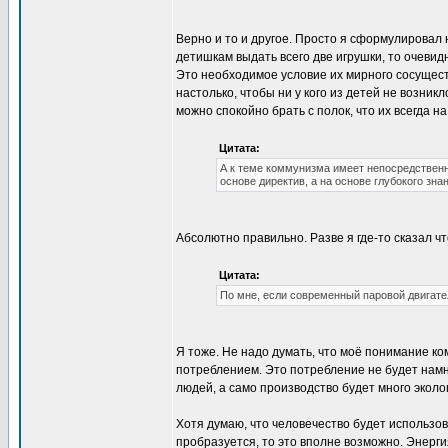
Верно и то и другое. Просто я сформулировал 
детишкам выдать всего две игрушки, то очевид
Это необходимое условие их мирного сосущес
настолько, чтобы ни у кого из детей не возни
можно спокойно брать с полок, что их всегда на
Цитата:
А к теме коммунизма имеет непосредствен
основе директив, а на основе глубокого зна
Абсолютно правильно. Разве я где-то сказал 
Цитата:
По мне, если современный паровой двигате
Я тоже. Не надо думать, что моё понимание к
потреблением. Это потребление не будет нам
людей, а само производство будет много эколо
Хотя думаю, что человечество будет использов
пробразуется, то это вполне возможно. Энерги