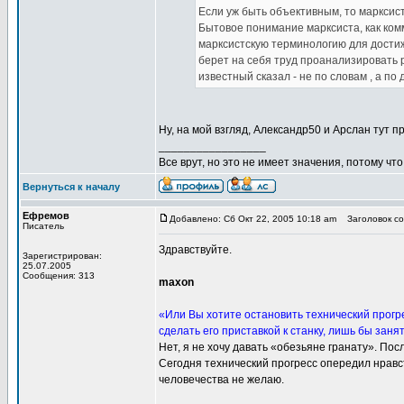
Если уж быть объективным, то марксис
Бытовое понимание марксиста, как ком
марксистскую терминологию для достиже
берет на себя труд проанализировать 
известный сказал - не по словам , а по 
Ну, на мой взгляд, Александр50 и Арслан тут 
_________________
Все врут, но это не имеет значения, потому что
Вернуться к началу
Ефремов
Добавлено: Сб Окт 22, 2005 10:18 am
Заголовок со
Писатель
Здравствуйте.
Зарегистрирован:
25.07.2005
Сообщения: 313
maxon
«Или Вы хотите остановить технический прогр
сделать его приставкой к станку, лишь бы заня
Нет, я не хочу давать «обезьяне гранату». По
Сегодня технический прогресс опередил нравс
человечества не желаю.