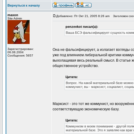
Вернуться к началу
maxon
Добавлено: Пт Окт 21, 2005 8:26 am
Заголовок сооб
Site Admin
penzevkot писал(а):
Ваша БСЭ фальсифицирует сущность коммун
Зарегистрирован:
Она не фальсифицирует, а излагает взгляды 
06.08.2004
уже под влиянием либеральной критики коммун
Сообщения: 5657
выхолащивая весь реальный смысл. В статье же
общественное устройство.
Цитата:
Вопрос. На какой материальной базе можно 
коммунист, вы - марксист, социалист, социа
Марксист - это тот же коммунист, но вооружё
соответствующую экономическую базу.
Цитата:
Коммунизм в моем понимание - другой полю
материальной базе. Это я заявляю как враг