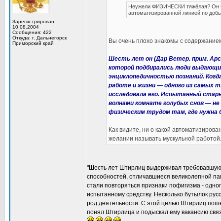
Неужели ФИЗИЧЕСКИ тяжёлая? Он чт
автоматизированной линией по добы
Зарегистрирован:
10.08.2004
Сообщения: 422
Откуда: г. Дальнегорск
Вы очень плохо знакомы с содержанием
Приморский край
Шесть лет он (Дар Ветер. прим. Ар
которой подбирались люди выдающи
энциклопедичностью познаний. Ког
работе и жизни — одного из самых 
исследовала его. Испытанный стары
волнами комнате голубых снов — не
физическим трудом там, где нужна 
Как видите, ни о какой автоматизирова
желании называть мускульной работой
"Шесть лет Штирлиц выдерживал требовавшую
способностей, отличавшиеся великолепной па
стали повторяться признаки пофигизма - одно
испытанному средству. Несколько бутылок рус
род деятельности. С этой целью Штирлиц поше
понял Штирлица и подыскал ему вакансию связ