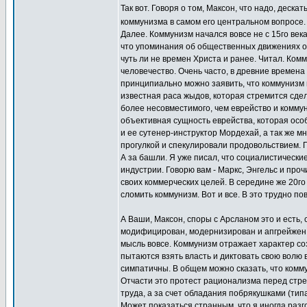
Так вот. Говоря о том, Максон, что надо, деск
коммунизма в самом его центральном вопросе
Далее. Коммунизм начался вовсе не с 15го век
что упоминания об общественных движениях о
чуть ли не времен Христа и ранее. Читал. Комм
человечество. Очень часто, в древние времена
принципиально можно заявить, что коммунизм н
известная раса жыдов, которая стремится сдел
более несовместимого, чем еврейство и коммун
объективная сущность еврейства, которая особ
и ее сутенер-инструктор Мордехай, а так же м
прогулкой и спекулировали продовольствием. П
А за башли. Я уже писал, что социалистически
индустрии. Говорю вам - Маркс, Энгельс и пр
своих коммерческих целей. В середине же 20г
сломить коммунизм. Вот и все. В это трудно пов
А Ваши, Максон, споры с Арсланом это и есть,
модифицирован, модернизирован и апгрейжен, п
мысль вовсе. Коммунизм отражает характер со
пытаются взять власть и диктовать свою волю 
симпатичны. В общем можно сказать, что комму
Отчасти это протест рационализма перед стре
труда, а за счет обладания побрякушками (типа 
Может показаться странным, что я иногда разг