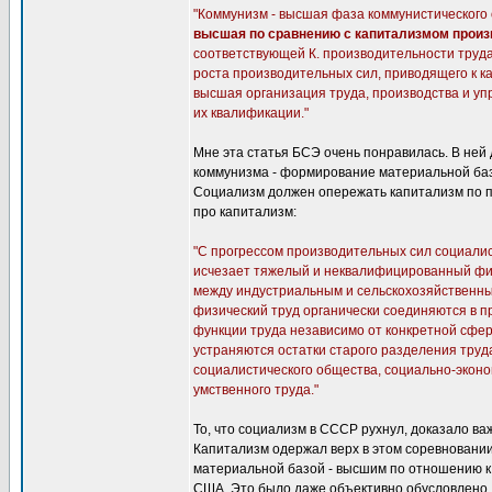
"Коммунизм - высшая фаза коммунистического 
высшая по сравнению с капитализмом произ
соответствующей К. производительности труда
роста производительных сил, приводящего к ка
высшая организация труда, производства и уп
их квалификации."
Мне эта статья БСЭ очень понравилась. В не
коммунизма - формирование материальной базы
Социализм должен опережать капитализм по п
про капитализм:
"С прогрессом производительных сил социали
исчезает тяжелый и неквалифицированный физ
между индустриальным и сельскохозяйственным
физический труд органически соединяются в п
функции труда независимо от конкретной сфе
устраняются остатки старого разделения тру
социалистического общества, социально-эконо
умственного труда."
То, что социализм в СССР рухнул, доказало в
Капитализм одержал верх в этом соревновании
материальной базой - высшим по отношению к
США. Это было даже объективно обусловлено.