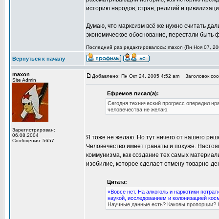
историю народов, стран, религий и цивилизаци
Думаю, что марксизм всё же нужно считать да
экономическое обоснование, перестали быть ф
Последний раз редактировалось: maxon (Пн Ноя 07, 200
Вернуться к началу
maxon
Добавлено: Пн Окт 24, 2005 4:52 am
Заголовок соо
Site Admin
Ефремов писал(а):
Сегодня технический прогресс опередил нр
человечества не желаю.
Зарегистрирован:
06.08.2004
Я тоже не желаю. Но тут ничего от нашего реше
Сообщения: 5657
Человечество имеет гранаты и похуже. Настоя
коммунизма, как создание тех самых материал
изобилие, которое сделает отмену товарно-д
Цитата:
«Вовсе нет. На алкоголь и наркотики потра
наукой, исследованием и колонизацией кос
Научные данные есть? Каковы пропорции? К