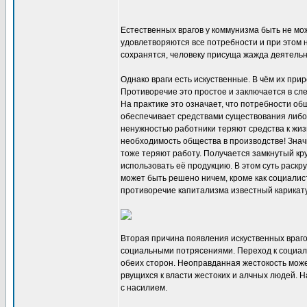
Естественных врагов у коммунизма быть не може
удовлетворяются все потребности и при этом н
сохранятся, человеку присуща жажда деятельн
Однако враги есть искуственные. В чём их пр
Противоречие это простое и заключается в сл
На практике это означает, что потребности о
обеспечивает средствами существования либо 
ненужностью работники теряют средства к жиз
необходимость общества в производстве! Знач
тоже теряют работу. Получается замкнутый кр
использовать её продукцию. В этом суть раск
может быть решено ничем, кроме как социали
противоречие капитализма известный карикат
Вторая причина появления искуственных враго
социальными потрясениями. Переход к социали
обеих сторон. Неоправданная жестокость може
рвущихся к власти жестоких и алчных людей. 
с насилием.