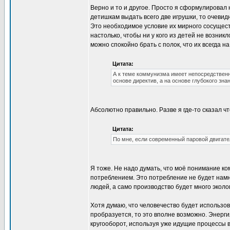
Верно и то и другое. Просто я сформулировал 
детишкам выдать всего две игрушки, то очевид
Это необходимое условие их мирного сосущес
настолько, чтобы ни у кого из детей не возни
можно спокойно брать с полок, что их всегда на
Цитата:
А к теме коммунизма имеет непосредствен
основе директив, а на основе глубокого зна
Абсолютно правильно. Разве я где-то сказал 
Цитата:
По мне, если современный паровой двигате
Я тоже. Не надо думать, что моё понимание к
потреблением. Это потребление не будет нам
людей, а само производство будет много эколо
Хотя думаю, что человечество будет использов
пробразуется, то это вполне возможно. Энерги
кругооборот, используя уже идущие процессы в 