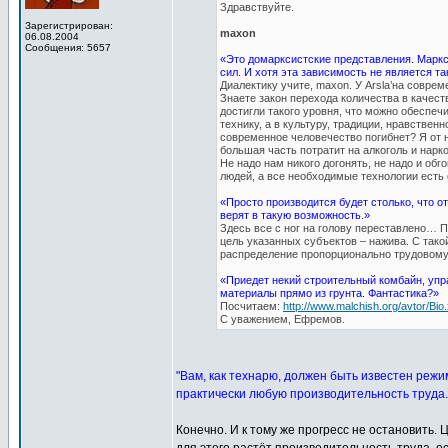
Здравствуйте.
Зарегистрирован:
maxon
06.08.2004
Сообщения: 5657
«Это домарксистские представления. Маркс
сил. И хотя эта зависимость не является та
Диалектику учите, maxon. У Arsla’на совре
Знаете закон перехода количества в качест
достигли такого уровня, что можно обеспеч
технику, а в культуру, традиции, нравствен
современное человечество погибнет? Я от н
большая часть потратит на алкоголь и нарко
Не надо нам никого догонять, не надо и об
людей, а все необходимые технологии есть 
«Просто производится будет столько, что о
верят в такую возможность.»
Здесь все с ног на голову переставлено… П
цель указанных субъектов – нажива. С тако
распределение пропорционально трудовому
«Приедет некий строительный комбайн, упр
материалы прямо из грунта. Фантастика?»
Посчитаем:
http://www.malchish.org/avtor/Bio.
С уважением, Ефремов.
"Вам, как технарю, должен быть известен режи
практически любую производительность труда.
Конечно. И к тому же прогресс не остановить