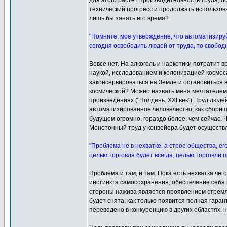
для этого растёт производительность труда, о
технический прогресс и продолжать использова
лишь бы занять его время?
"Помните, мое утверждение, что автоматизируй
сегодня освободить людей от труда, то свобод
Вовсе нет. На алкоголь и наркотики потратит в
наукой, исследованием и колонизацией космос
законсервироваться на Земле и остановиться в
космической? Можно назвать меня мечтателем,
произведениях ("Полдень. XXI век"). Труд люд
автоматизированное человечество, как сборищ
будущем огромно, гораздо более, чем сейчас. 
Монотонный труд у конвейера будет осуществля
"Проблема не в нехватке, а строе общества, е
целью торговля будет всегда, целью торговли
Проблема и там, и там. Пока есть нехватка чег
инстинкта самосохранения, обеспечение себя в
стороны нажива является проявлением стремле
будет снята, как только появится полная гар
переведено в конкуренцию в других областях, 