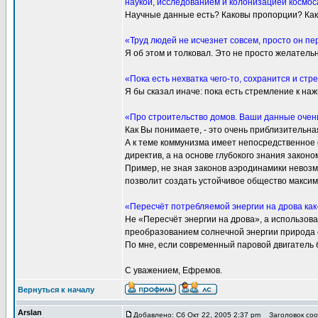
наукой, исследованием и колонизацией космос
Научные данные есть? Каковы пропорции? Как 
«Труд людей не исчезнет совсем, просто он п
Я об этом и толковал. Это не просто желатель
«Пока есть нехватка чего-то, сохранится и стр
Я бы сказал иначе: пока есть стремление к наж
«Про строительство домов. Ваши данные очен
Как Вы понимаете, - это очень приблизительн
А к теме коммунизма имеет непосредственное
директив, а на основе глубокого знания закон
Пример, не зная законов аэродинамики невозмо
позволит создать устойчивое общество максим
«Пересчёт потребляемой энергии на дрова как-
Не «Пересчёт энергии на дрова», а использова
преобразованием солнечной энергии природа с
По мне, если современный паровой двигатель 
С уважением, Ефремов.
Вернуться к началу
Arslan
Добавлено: Сб Окт 22, 2005 2:37 pm
Заголовок сооб