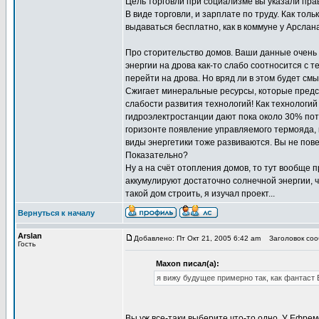
Цель торговли при социализме вы указали прав
В виде торговли, и зарплате по труду. Как тол
выдаваться бесплатно, как в коммуне у Арслана
Про сторительство домов. Ваши данные очень
энергии на дрова как-то слабо соотносится с 
перейти на дрова. Но вряд ли в этом будет смы
Сжигает минеральные ресурсы, которые предст
слабости развития технологий! Как технологий
гидроэлектростанции дают пока около 30% потр
горизонте появление управляемого термояда, 
виды энергетики тоже развиваются. Вы не пов
Показательно?
Ну а на счёт отопления домов, то тут вообще 
аккумулируют достаточно солнечной энергии, 
такой дом строить, я изучал проект...
Вернуться к началу
Arslan
Добавлено: Пт Окт 21, 2005 6:42 am
Заголовок сооб
Гость
Maxon писал(а):
я вижу будущее примерно так, как фантаст
Вы уж все-таки выберите что-то одно. У Ефре