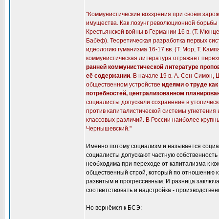
"Коммунистические воззрения при своём заро
имущества. Как лозунг революционной борьбы ег
Крестьянской войны в Германии 16 в. (Т. Мюнцер
Бабёф). Теоретическая разработка первых си
идеологию гуманизма 16-17 вв. (Т. Мор, Т. Кам
коммунистическая литература отражает перех
ранней коммунистической литературе пропо
её содержании
. В начале 19 в. А. Сен-Симон,
общественном устройстве
идеями о труде как
потребностей, централизованном планирован
социалисты допускали сохранение в утопичес
против капиталистической системы угнетения 
классовых различий. В России наиболее крупны
Чернышевский."
Именно потому социализм и называется социал
социалисты допускают частную собственность 
необходима при переходе от капитализма к ко
общественный строй, который по отношению к
развитым и прогрессивным. И разница заключа
соответствовать и надстройка - производстве
Но вернёмся к БСЭ: