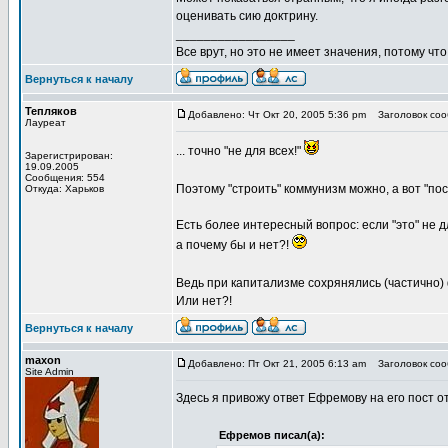
оценивать сию доктрину.
_________________
Все врут, но это не имеет значения, потому что
Вернуться к началу
Тепляков
Добавлено: Чт Окт 20, 2005 5:36 pm
Заголовок сооб
Лауреат
... точно "не для всех!"
Зарегистрирован:
19.09.2005
Сообщения: 554
Поэтому "строить" коммунизм можно, а вот "пост
Откуда: Харьков
Есть более интересный вопрос: если "это" не для
а почему бы и нет?!
Ведь при капитализме сохрянялись (частично)
Или нет?!
Вернуться к началу
maxon
Добавлено: Пт Окт 21, 2005 6:13 am
Заголовок соо
Site Admin
Здесь я привожу ответ Ефремову на его пост от
Ефремов писал(а):