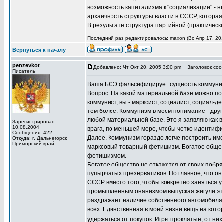
возможность капитализма к "социализации" - 
архаичность структуры власти в СССР, котор
В результате структура партийной (практическ
Последний раз редактировалось: maxon (Вс Апр 17, 201
Вернуться к началу
penzevkot
Добавлено: Чт Окт 20, 2005 3:00 pm
Заголовок сооб
Писатель
Ваша БСЭ фальсифицирует сущность коммунизма
Вопрос. На какой материальной базе можно пос
коммунист, вы - марксист, социалист, социал-д
тем более. Коммунизм в моем понимание - друг
любой материальной базе. Это я заявляю как 
Зарегистрирован:
10.08.2004
врага, по меньшей мере, чтобы четко идентиф
Сообщения: 422
Далее. Коммунизм гораздо легче построить име
Откуда: г. Дальнегорск
Приморский край
марксовый товарный фетишизм. Богатое общес
фетишизмом.
Богатое общество не откажется от своих побря
пупырчатых презервативов. Но главное, что он
СССР вместо того, чтобы конкретно заняться 
промышленным онанизмом выпуская жигули это
раздражает наличие собственного автомобиля. 
всех. Единственная в моей жизни вещь на кото
удержаться от покупок. Игры проклятые, от ни