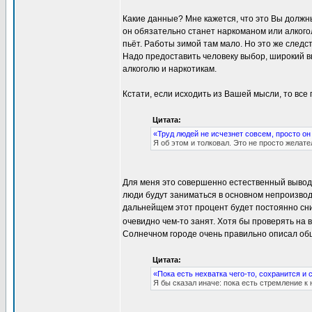
Какие данные? Мне кажется, что это Вы должн
он обязательно станет наркоманом или алкогол
пьёт. Работы зимой там мало. Но это же следс
Надо предоставить человеку выбор, широкий в
алкоголю и наркотикам.
Кстати, если исходить из Вашей мысли, то все
Цитата:
«Труд людей не исчезнет совсем, просто о
Я об этом и толковал. Это не просто желат
Для меня это совершенно естественный вывод.
люди будут заниматься в основном непроизво
дальнейщем этот процент будет постоянно сниж
очевидно чем-то занят. Хотя бы проверять на 
Солнечном городе очень правильно описал об
Цитата:
«Пока есть нехватка чего-то, сохранится и 
Я бы сказал иначе: пока есть стремление к