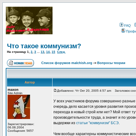
FAQ
Проф
Что такое коммунизм?
На страницу
1
,
2
,
3
...
13
,
14
,
15
След.
Список форумов malchish.org
->
Вопросы теории
Автор
maxon
Добавлено: Чт Окт 20, 2005 4:57 am
Заголовок сооб
Site Admin
У всех участников форума совершенно разные 
очередь дело касается уровня развития прои
перехода в новый строй или нет? Мой ответ ту
производительности труда, а значит и по уров
выдержки из
статьи "коммунизм" БСЭ
.
Зарегистрирован:
06.08.2004
Сообщения: 5657
Чем вообще характерны коммунистические воз