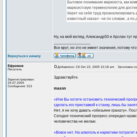
Бытовое понимание марксиста, как ком
марксистскую терминологию для достиже
берет на себя труд проанализировать 
известный сказал - не по словам , а по 
Ну, на мой взгляд, Александр50 и Арслан тут 
_________________
Все врут, но это не имеет значения, потому что
Вернуться к началу
Ефремов
Добавлено: Сб Окт 22, 2005 10:18 am
Заголовок со
Писатель
Здравствуйте.
Зарегистрирован:
25.07.2005
Сообщения: 313
maxon
«Или Вы хотите остановить технический прогр
сделать его приставкой к станку, лишь бы заня
Нет, я не хочу давать «обезьяне гранату». По
Сегодня технический прогресс опередил нравс
человечества не желаю.
«Вовсе нет. На алкоголь и наркотики потратит