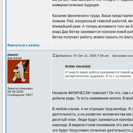
коммунистическое будущее.
Касаемо физического труда. Ваши представлен
божьем. Раб, изнуренный тяжелой работой, мечт
ближайшей реки. А теперь вспомните того же 
когда Дар Ветер занимается поиском новой ра
Ветер получает работу, можно сказать по блату
Вернуться к началу
maxon
Добавлено: Пт Окт 21, 2005 7:49 am
Заголовок сооб
Site Admin
Arslan писал(а):
И знаете какая работа оказывается самой д
антарктических рудниках. И то с условием,
Зарегистрирован:
06.08.2004
Неужели ФИЗИЧЕСКИ тяжёлая? Он что, там с к
Сообщения: 5657
добычи руды. То есть нажимание кнопок. В кра
В любом случае, я не отрицаю труд вообще. Я
деятельность, а на развитие человечества как
десятый план. Люди будут заниматься преобра
навсегда. В марксистском понимании это уже н
это будет безусловно полезная деятельность 