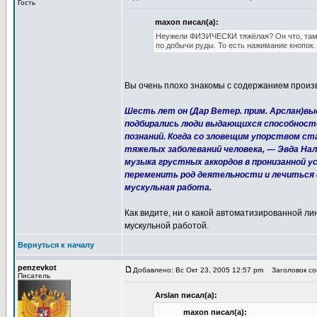
Гость
maxon писал(а):
Неужели ФИЗИЧЕСКИ тяжёлая? Он что, там 
по добычи руды. То есть нажимание кнопок.
Вы очень плохо знакомы с содержанием произв
Шесть лет он (Дар Ветер. прим. Арслан)в
подбирались люди выдающихся способност
познаний. Когда со зловещим упорством ст
тяжелых заболеваний человека, — Эвда На
музыка грустных аккордов в пронизанной 
переменить род деятельности и лечиться 
мускульная работа.
Как видите, ни о какой автоматизированной ли
мускульной работой.
Вернуться к началу
penzevkot
Добавлено: Вс Окт 23, 2005 12:57 pm
Заголовок соо
Писатель
Arslan писал(а):
maxon писал(а):