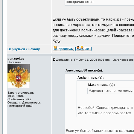
поворачивается.
Если уж быть объективным, то марксист - пре
понимание марксиста, как коммуниста основа
для достижения политических целей - захвата 
разницу между словами и делами. Приоритет отд
буду.
Вернуться к началу
penzevkot
Добавлено: Пт Окт 21, 2005 5:06 pm
Заголовок сооб
Писатель
Александр50 писал(а):
Arslan писал(а):
Maxon писал(а):
Марксист - это тот же комму
Зарегистрирован:
10.08.2004
Сообщения: 422
Откуда: г. Дальнегорск
Приморский край
Не любой. Социал-демократы, в 
что-то язык не поворачивается.
Если уж быть объективным, то марксис