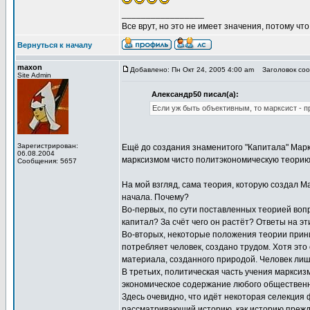
_________________
Все врут, но это не имеет значения, потому что
Вернуться к началу
maxon
Добавлено: Пн Окт 24, 2005 4:00 am
Заголовок сооб
Site Admin
Александр50 писал(а):
Если уж быть объективным, то марксист - 
Зарегистрирован:
Ещё до создания знаменитого "Капитала" Марк
06.08.2004
марксизмом чисто политэкономическую теорию 
Сообщения: 5657
На мой взгляд, сама теория, которую создал М
начала. Почему?
Во-первых, по сути поставленных теорией вопр
капитал? За счёт чего он растёт? Ответы на 
Во-вторых, некоторые положения теории приним
потребляет человек, создано трудом. Хотя это
материала, созданного природой. Человек лиш
В третьих, политическая часть учения марксиз
экономическое содержание любого общественно
Здесь очевидно, что идёт некоторая селекция 
рассматривающий историю, как историю прежд