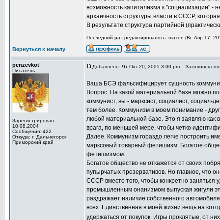
возможность капитализма к "социализации" - 
архаичность структуры власти в СССР, котор
В результате структура партийной (практическ
Последний раз редактировалось: maxon (Вс Апр 17, 201
Вернуться к началу
penzevkot
Добавлено: Чт Окт 20, 2005 3:00 pm
Заголовок сооб
Писатель
Ваша БСЭ фальсифицирует сущность коммунизма
Вопрос. На какой материальной базе можно пос
коммунист, вы - марксист, социалист, социал-д
тем более. Коммунизм в моем понимание - друг
любой материальной базе. Это я заявляю как 
Зарегистрирован:
10.08.2004
врага, по меньшей мере, чтобы четко идентиф
Сообщения: 422
Далее. Коммунизм гораздо легче построить име
Откуда: г. Дальнегорск
Приморский край
марксовый товарный фетишизм. Богатое общес
фетишизмом.
Богатое общество не откажется от своих побря
пупырчатых презервативов. Но главное, что он
СССР вместо того, чтобы конкретно заняться 
промышленным онанизмом выпуская жигули это
раздражает наличие собственного автомобиля. 
всех. Единственная в моей жизни вещь на кото
удержаться от покупок. Игры проклятые, от ни