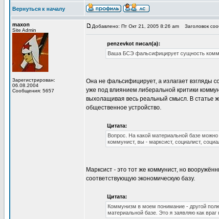
Вернуться к началу
maxon
Добавлено: Пт Окт 21, 2005 8:26 am
Заголовок сооб
Site Admin
penzevkot писал(а):
Ваша БСЭ фальсифицирует сущность коммун
Зарегистрирован:
Она не фальсифицирует, а излагает взгляды 
06.08.2004
уже под влиянием либеральной критики коммун
Сообщения: 5657
выхолащивая весь реальный смысл. В статье же
общественное устройство.
Цитата:
Вопрос. На какой материальной базе можно 
коммунист, вы - марксист, социалист, социа
Марксист - это тот же коммунист, но вооружё
соответствующую экономическую базу.
Цитата:
Коммунизм в моем понимание - другой полю
материальной базе. Это я заявляю как враг