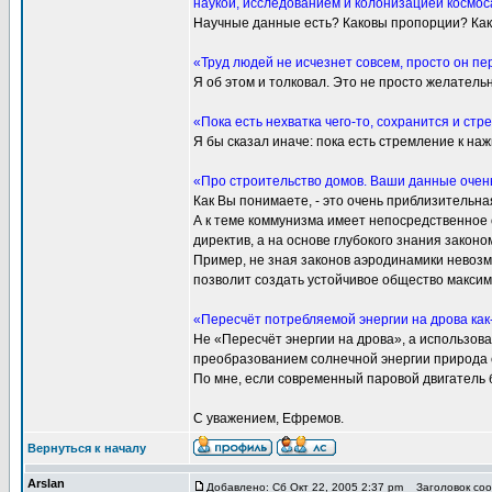
наукой, исследованием и колонизацией космос
Научные данные есть? Каковы пропорции? Как 
«Труд людей не исчезнет совсем, просто он п
Я об этом и толковал. Это не просто желатель
«Пока есть нехватка чего-то, сохранится и стр
Я бы сказал иначе: пока есть стремление к наж
«Про строительство домов. Ваши данные очен
Как Вы понимаете, - это очень приблизительн
А к теме коммунизма имеет непосредственное
директив, а на основе глубокого знания закон
Пример, не зная законов аэродинамики невозмо
позволит создать устойчивое общество максим
«Пересчёт потребляемой энергии на дрова как-
Не «Пересчёт энергии на дрова», а использова
преобразованием солнечной энергии природа с
По мне, если современный паровой двигатель 
С уважением, Ефремов.
Вернуться к началу
Arslan
Добавлено: Сб Окт 22, 2005 2:37 pm
Заголовок сооб