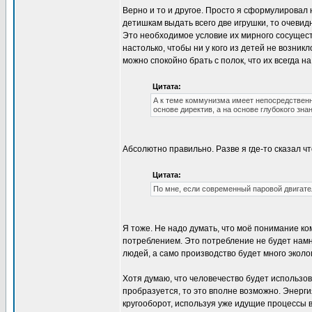
Верно и то и другое. Просто я сформулировал 
детишкам выдать всего две игрушки, то очевид
Это необходимое условие их мирного сосущес
настолько, чтобы ни у кого из детей не возни
можно спокойно брать с полок, что их всегда на
Цитата:
А к теме коммунизма имеет непосредствен
основе директив, а на основе глубокого зна
Абсолютно правильно. Разве я где-то сказал 
Цитата:
По мне, если современный паровой двигате
Я тоже. Не надо думать, что моё понимание к
потреблением. Это потребление не будет нам
людей, а само производство будет много эколо
Хотя думаю, что человечество будет использов
пробразуется, то это вполне возможно. Энерги
кругооборот, используя уже идущие процессы в 