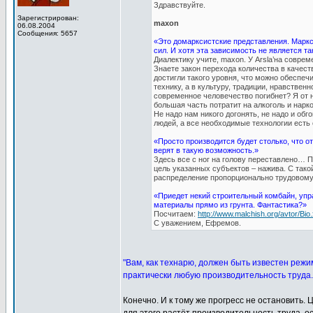
Здравствуйте.
Зарегистрирован:
maxon
06.08.2004
Сообщения: 5657
«Это домарксистские представления. Маркс
сил. И хотя эта зависимость не является та
Диалектику учите, maxon. У Arsla’на совре
Знаете закон перехода количества в качест
достигли такого уровня, что можно обеспеч
технику, а в культуру, традиции, нравствен
современное человечество погибнет? Я от н
большая часть потратит на алкоголь и нарко
Не надо нам никого догонять, не надо и об
людей, а все необходимые технологии есть 
«Просто производится будет столько, что о
верят в такую возможность.»
Здесь все с ног на голову переставлено… П
цель указанных субъектов – нажива. С тако
распределение пропорционально трудовому
«Приедет некий строительный комбайн, упр
материалы прямо из грунта. Фантастика?»
Посчитаем:
http://www.malchish.org/avtor/Bio.
С уважением, Ефремов.
"Вам, как технарю, должен быть известен режи
практически любую производительность труда.
Конечно. И к тому же прогресс не остановить