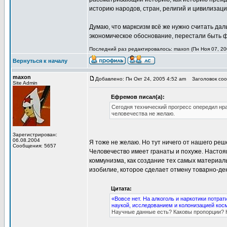
историю народов, стран, религий и цивилизаци
Думаю, что марксизм всё же нужно считать да
экономическое обоснование, перестали быть ф
Последний раз редактировалось: maxon (Пн Ноя 07, 200
Вернуться к началу
maxon
Добавлено: Пн Окт 24, 2005 4:52 am
Заголовок соо
Site Admin
Ефремов писал(а):
Сегодня технический прогресс опередил нр
человечества не желаю.
Зарегистрирован:
06.08.2004
Я тоже не желаю. Но тут ничего от нашего реше
Сообщения: 5657
Человечество имеет гранаты и похуже. Настоя
коммунизма, как создание тех самых материал
изобилие, которое сделает отмену товарно-д
Цитата:
«Вовсе нет. На алкоголь и наркотики потра
наукой, исследованием и колонизацией кос
Научные данные есть? Каковы пропорции? К