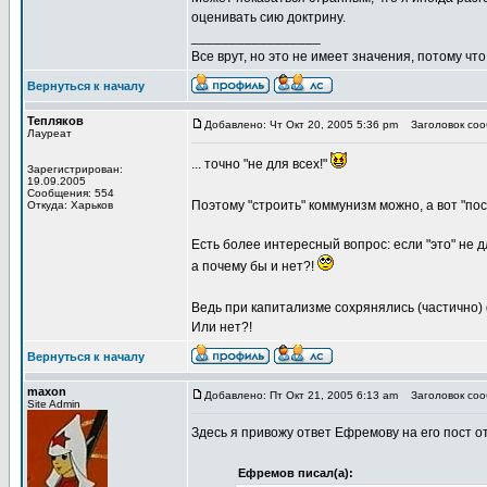
оценивать сию доктрину.
_________________
Все врут, но это не имеет значения, потому что
Вернуться к началу
Тепляков
Добавлено: Чт Окт 20, 2005 5:36 pm
Заголовок сооб
Лауреат
... точно "не для всех!"
Зарегистрирован:
19.09.2005
Сообщения: 554
Поэтому "строить" коммунизм можно, а вот "пост
Откуда: Харьков
Есть более интересный вопрос: если "это" не для
а почему бы и нет?!
Ведь при капитализме сохрянялись (частично)
Или нет?!
Вернуться к началу
maxon
Добавлено: Пт Окт 21, 2005 6:13 am
Заголовок соо
Site Admin
Здесь я привожу ответ Ефремову на его пост от
Ефремов писал(а):