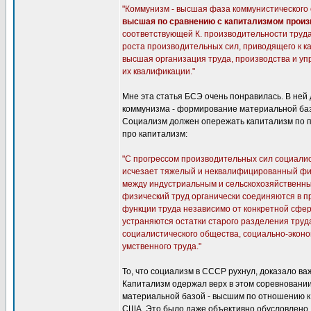
"Коммунизм - высшая фаза коммунистического 
высшая по сравнению с капитализмом произ
соответствующей К. производительности труда
роста производительных сил, приводящего к ка
высшая организация труда, производства и уп
их квалификации."
Мне эта статья БСЭ очень понравилась. В не
коммунизма - формирование материальной базы
Социализм должен опережать капитализм по п
про капитализм:
"С прогрессом производительных сил социали
исчезает тяжелый и неквалифицированный физ
между индустриальным и сельскохозяйственным
физический труд органически соединяются в п
функции труда независимо от конкретной сфе
устраняются остатки старого разделения тру
социалистического общества, социально-эконо
умственного труда."
То, что социализм в СССР рухнул, доказало в
Капитализм одержал верх в этом соревновании
материальной базой - высшим по отношению к
США. Это было даже объективно обусловлено.