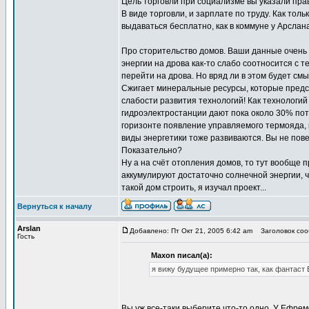
Цель торговли при социализме вы указали прав
В виде торговли, и зарплате по труду. Как тол
выдаваться бесплатно, как в коммуне у Арслана
Про сторительство домов. Ваши данные очень
энергии на дрова как-то слабо соотносится с 
перейти на дрова. Но вряд ли в этом будет смы
Сжигает минеральные ресурсы, которые предст
слабости развития технологий! Как технологий
гидроэлектростанции дают пока около 30% потр
горизонте появление управляемого термояда, 
виды энергетики тоже развиваются. Вы не пов
Показательно?
Ну а на счёт отопления домов, то тут вообще 
аккумулируют достаточно солнечной энергии, 
такой дом строить, я изучал проект...
Вернуться к началу
Arslan
Добавлено: Пт Окт 21, 2005 6:42 am
Заголовок сооб
Гость
Maxon писал(а):
я вижу будущее примерно так, как фантаст
Вы уж все-таки выберите что-то одно. У Ефре