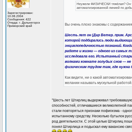
Неужели ФИЗИЧЕСКИ тяжёлая? Он чт
автоматизированной линией по добы
Зарегистрирован:
10.08.2004
Сообщения: 422
Откуда: г. Дальнегорск
Вы очень плохо знакомы с содержанием
Приморский край
Шесть лет он (Дар Ветер. прим. Ар
которой подбирались люди выдающи
энциклопедичностью познаний. Ког
работе и жизни — одного из самых 
исследовала его. Испытанный стары
волнами комнате голубых снов — не
физическим трудом там, где нужна 
Как видите, ни о какой автоматизирова
желании называть мускульной работой
"Шесть лет Штирлиц выдерживал требовавшую
способностей, отличавшиеся великолепной па
стали повторяться признаки пофигизма - одно
испытанному средству. Несколько бутылок рус
род деятельности. С этой целью Штирлиц поше
понял Штирлица и подыскал ему вакансию связ