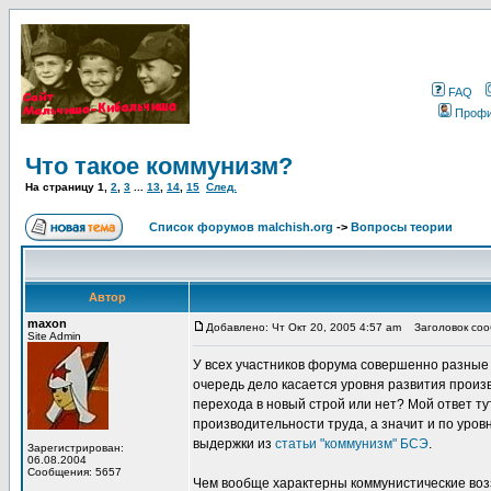
FAQ
Проф
Что такое коммунизм?
На страницу
1
,
2
,
3
...
13
,
14
,
15
След.
Список форумов malchish.org
->
Вопросы теории
Автор
maxon
Добавлено: Чт Окт 20, 2005 4:57 am
Заголовок сооб
Site Admin
У всех участников форума совершенно разные 
очередь дело касается уровня развития прои
перехода в новый строй или нет? Мой ответ ту
производительности труда, а значит и по уров
выдержки из
статьи "коммунизм" БСЭ
.
Зарегистрирован:
06.08.2004
Сообщения: 5657
Чем вообще характерны коммунистические воз