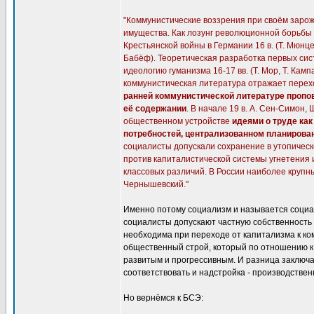
"Коммунистические воззрения при своём заро
имущества. Как лозунг революционной борьбы ег
Крестьянской войны в Германии 16 в. (Т. Мюнцер
Бабёф). Теоретическая разработка первых си
идеологию гуманизма 16-17 вв. (Т. Мор, Т. Кам
коммунистическая литература отражает перех
ранней коммунистической литературе пропо
её содержании
. В начале 19 в. А. Сен-Симон,
общественном устройстве
идеями о труде как
потребностей, централизованном планирован
социалисты допускали сохранение в утопичес
против капиталистической системы угнетения 
классовых различий. В России наиболее крупны
Чернышевский."
Именно потому социализм и называется социал
социалисты допускают частную собственность 
необходима при переходе от капитализма к ко
общественный строй, который по отношению к
развитым и прогрессивным. И разница заключа
соответствовать и надстройка - производстве
Но вернёмся к БСЭ: