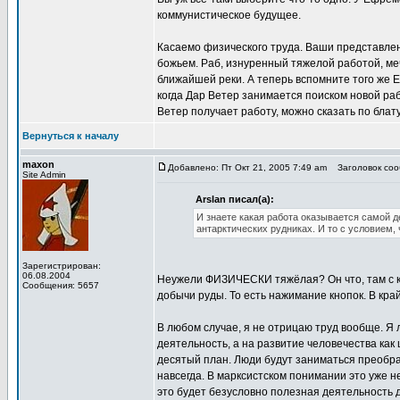
коммунистическое будущее.
Касаемо физического труда. Ваши представлен
божьем. Раб, изнуренный тяжелой работой, мечт
ближайшей реки. А теперь вспомните того же 
когда Дар Ветер занимается поиском новой ра
Ветер получает работу, можно сказать по блату
Вернуться к началу
maxon
Добавлено: Пт Окт 21, 2005 7:49 am
Заголовок сооб
Site Admin
Arslan писал(а):
И знаете какая работа оказывается самой д
антарктических рудниках. И то с условием,
Зарегистрирован:
06.08.2004
Неужели ФИЗИЧЕСКИ тяжёлая? Он что, там с к
Сообщения: 5657
добычи руды. То есть нажимание кнопок. В кра
В любом случае, я не отрицаю труд вообще. Я
деятельность, а на развитие человечества как
десятый план. Люди будут заниматься преобра
навсегда. В марксистском понимании это уже н
это будет безусловно полезная деятельность 