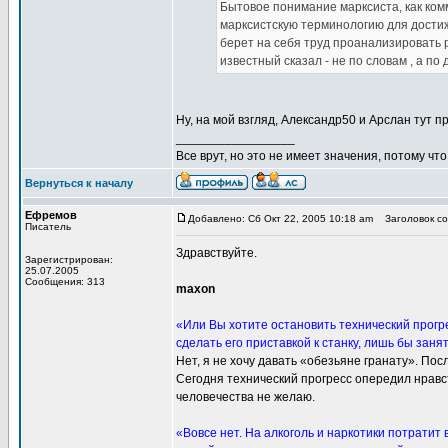
Бытовое понимание марксиста, как ком
марксистскую терминологию для достиже
берет на себя труд проанализировать 
известный сказал - не по словам , а по 
Ну, на мой взгляд, Александр50 и Арслан тут 
_________________
Все врут, но это не имеет значения, потому что
Вернуться к началу
Ефремов
Добавлено: Сб Окт 22, 2005 10:18 am
Заголовок со
Писатель
Здравствуйте.
Зарегистрирован:
25.07.2005
Сообщения: 313
maxon
«Или Вы хотите остановить технический прогр
сделать его приставкой к станку, лишь бы заня
Нет, я не хочу давать «обезьяне гранату». По
Сегодня технический прогресс опередил нравс
человечества не желаю.
«Вовсе нет. На алкоголь и наркотики потратит