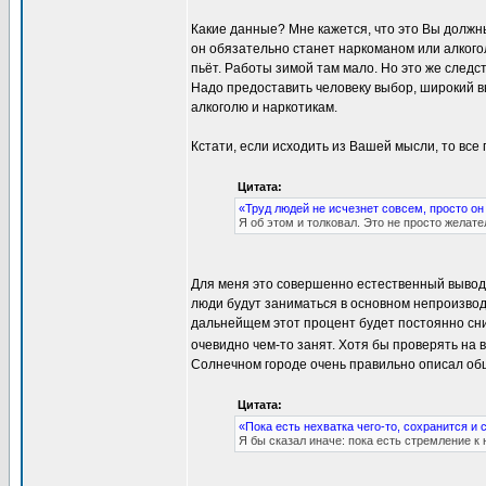
Какие данные? Мне кажется, что это Вы должн
он обязательно станет наркоманом или алкогол
пьёт. Работы зимой там мало. Но это же следс
Надо предоставить человеку выбор, широкий в
алкоголю и наркотикам.
Кстати, если исходить из Вашей мысли, то все
Цитата:
«Труд людей не исчезнет совсем, просто о
Я об этом и толковал. Это не просто желат
Для меня это совершенно естественный вывод.
люди будут заниматься в основном непроизво
дальнейщем этот процент будет постоянно сниж
очевидно чем-то занят. Хотя бы проверять на 
Солнечном городе очень правильно описал об
Цитата:
«Пока есть нехватка чего-то, сохранится и 
Я бы сказал иначе: пока есть стремление к