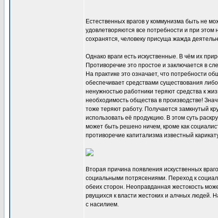
Естественных врагов у коммунизма быть не може
удовлетворяются все потребности и при этом н
сохранятся, человеку присуща жажда деятельн
Однако враги есть искуственные. В чём их пр
Противоречие это простое и заключается в сл
На практике это означает, что потребности о
обеспечивает средствами существования либо 
ненужностью работники теряют средства к жиз
необходимость общества в производстве! Знач
тоже теряют работу. Получается замкнутый кр
использовать её продукцию. В этом суть раск
может быть решено ничем, кроме как социали
противоречие капитализма известный карикат
Вторая причина появления искуственных враго
социальными потрясениями. Переход к социали
обеих сторон. Неоправданная жестокость може
рвущихся к власти жестоких и алчных людей. 
с насилием.