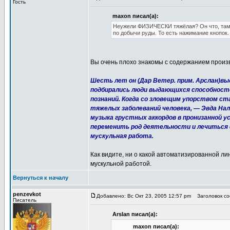
Гость
maxon писал(а):
Неужели ФИЗИЧЕСКИ тяжёлая? Он что, там 
по добычи руды. То есть нажимание кнопок.
Вы очень плохо знакомы с содержанием произв
Шесть лет он (Дар Ветер. прим. Арслан)в
подбирались люди выдающихся способност
познаний. Когда со зловещим упорством ст
тяжелых заболеваний человека, — Эвда На
музыка грустных аккордов в пронизанной 
переменить род деятельности и лечиться 
мускульная работа.
Как видите, ни о какой автоматизированной ли
мускульной работой.
Вернуться к началу
penzevkot
Добавлено: Вс Окт 23, 2005 12:57 pm
Заголовок соо
Писатель
Arslan писал(а):
maxon писал(а):