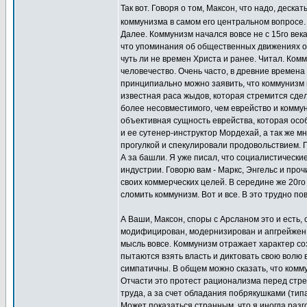
Так вот. Говоря о том, Максон, что надо, деск
коммунизма в самом его центральном вопросе
Далее. Коммунизм начался вовсе не с 15го век
что упоминания об общественных движениях о
чуть ли не времен Христа и ранее. Читал. Комм
человечество. Очень часто, в древние времена
принципиально можно заявить, что коммунизм н
известная раса жыдов, которая стремится сдел
более несовместимого, чем еврейство и коммун
объективная сущность еврейства, которая особ
и ее сутенер-инструктор Мордехай, а так же м
прогулкой и спекулировали продовольствием. П
А за башли. Я уже писал, что социалистически
индустрии. Говорю вам - Маркс, Энгельс и пр
своих коммерческих целей. В середине же 20г
сломить коммунизм. Вот и все. В это трудно пов
А Ваши, Максон, споры с Арсланом это и есть,
модифицирован, модернизирован и апгрейжен, п
мысль вовсе. Коммунизм отражает характер со
пытаются взять власть и диктовать свою волю 
симпатичны. В общем можно сказать, что комму
Отчасти это протест рационализма перед стре
труда, а за счет обладания побрякушками (типа 
Может показаться странным, что я иногда разг