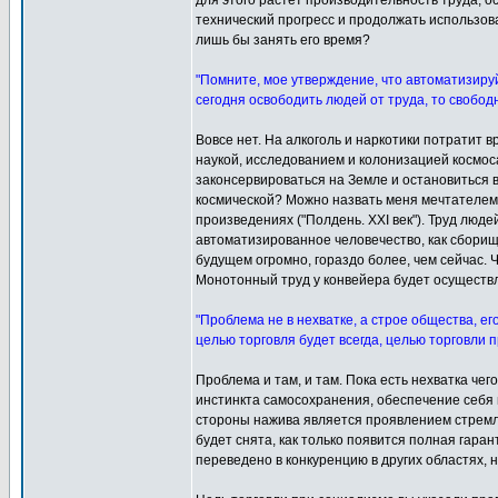
для этого растёт производительность труда, о
технический прогресс и продолжать использова
лишь бы занять его время?
"Помните, мое утверждение, что автоматизируй
сегодня освободить людей от труда, то свобод
Вовсе нет. На алкоголь и наркотики потратит в
наукой, исследованием и колонизацией космос
законсервироваться на Земле и остановиться в
космической? Можно назвать меня мечтателем,
произведениях ("Полдень. XXI век"). Труд люд
автоматизированное человечество, как сборищ
будущем огромно, гораздо более, чем сейчас. 
Монотонный труд у конвейера будет осуществля
"Проблема не в нехватке, а строе общества, е
целью торговля будет всегда, целью торговли
Проблема и там, и там. Пока есть нехватка чег
инстинкта самосохранения, обеспечение себя в
стороны нажива является проявлением стремле
будет снята, как только появится полная гар
переведено в конкуренцию в других областях, 