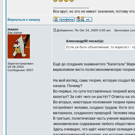
_________________
Все врут, но это не имеет значения, потому что
Вернуться к началу
maxon
Добавлено: Пн Окт 24, 2005 4:00 am
Заголовок сооб
Site Admin
Александр50 писал(а):
Если уж быть объективным, то марксист - 
Зарегистрирован:
Ещё до создания знаменитого "Капитала" Марк
06.08.2004
марксизмом чисто политэкономическую теорию 
Сообщения: 5657
На мой взгляд, сама теория, которую создал М
начала. Почему?
Во-первых, по сути поставленных теорией вопр
капитал? За счёт чего он растёт? Ответы на 
Во-вторых, некоторые положения теории приним
потребляет человек, создано трудом. Хотя это
материала, созданного природой. Человек лиш
В третьих, политическая часть учения марксиз
экономическое содержание любого общественно
Здесь очевидно, что идёт некоторая селекция 
рассматривающий историю, как историю прежд