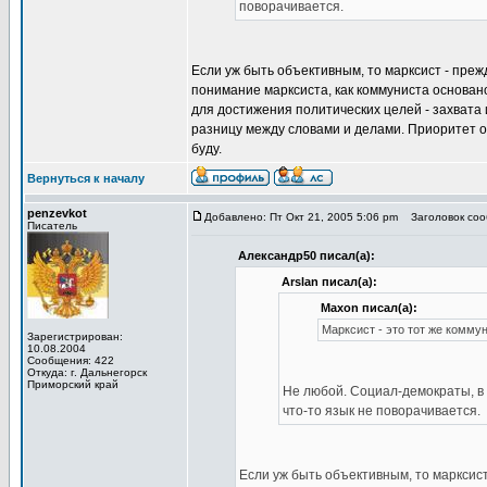
поворачивается.
Если уж быть объективным, то марксист - пре
понимание марксиста, как коммуниста основа
для достижения политических целей - захвата 
разницу между словами и делами. Приоритет отд
буду.
Вернуться к началу
penzevkot
Добавлено: Пт Окт 21, 2005 5:06 pm
Заголовок сооб
Писатель
Александр50 писал(а):
Arslan писал(а):
Maxon писал(а):
Марксист - это тот же комму
Зарегистрирован:
10.08.2004
Сообщения: 422
Откуда: г. Дальнегорск
Приморский край
Не любой. Социал-демократы, в 
что-то язык не поворачивается.
Если уж быть объективным, то марксис