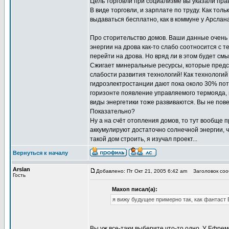
Цель торговли при социализме вы указали прав
В виде торговли, и зарплате по труду. Как тол
выдаваться бесплатно, как в коммуне у Арслана
Про сторительство домов. Ваши данные очень
энергии на дрова как-то слабо соотносится с 
перейти на дрова. Но вряд ли в этом будет смы
Сжигает минеральные ресурсы, которые предст
слабости развития технологий! Как технологий
гидроэлектростанции дают пока около 30% потр
горизонте появление управляемого термояда, 
виды энергетики тоже развиваются. Вы не пов
Показательно?
Ну а на счёт отопления домов, то тут вообще 
аккумулируют достаточно солнечной энергии, 
такой дом строить, я изучал проект...
Вернуться к началу
Arslan
Добавлено: Пт Окт 21, 2005 6:42 am
Заголовок сооб
Гость
Maxon писал(а):
я вижу будущее примерно так, как фантаст
Вы уж все-таки выберите что-то одно. У Ефре