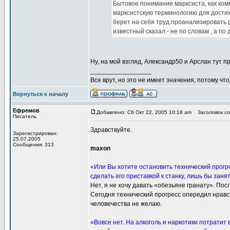
Бытовое понимание марксиста, как ком
марксистскую терминологию для достиже
берет на себя труд проанализировать 
известный сказал - не по словам , а по 
Ну, на мой взгляд, Александр50 и Арслан тут 
_________________
Все врут, но это не имеет значения, потому что
Вернуться к началу
Ефремов
Добавлено: Сб Окт 22, 2005 10:18 am
Заголовок со
Писатель
Здравствуйте.
Зарегистрирован:
25.07.2005
Сообщения: 313
maxon
«Или Вы хотите остановить технический прогр
сделать его приставкой к станку, лишь бы заня
Нет, я не хочу давать «обезьяне гранату». По
Сегодня технический прогресс опередил нравс
человечества не желаю.
«Вовсе нет. На алкоголь и наркотики потратит