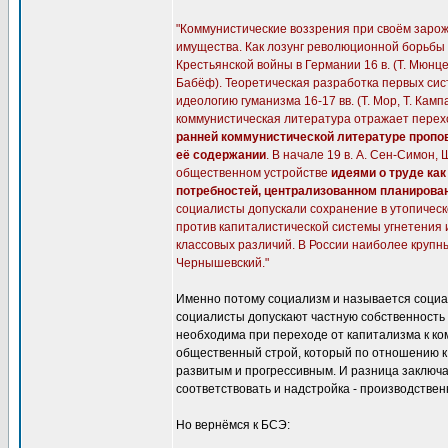
"Коммунистические воззрения при своём заро
имущества. Как лозунг революционной борьбы ег
Крестьянской войны в Германии 16 в. (Т. Мюнцер
Бабёф). Теоретическая разработка первых си
идеологию гуманизма 16-17 вв. (Т. Мор, Т. Кам
коммунистическая литература отражает перех
ранней коммунистической литературе пропо
её содержании
. В начале 19 в. А. Сен-Симон,
общественном устройстве
идеями о труде как
потребностей, централизованном планирован
социалисты допускали сохранение в утопичес
против капиталистической системы угнетения 
классовых различий. В России наиболее крупны
Чернышевский."
Именно потому социализм и называется социал
социалисты допускают частную собственность 
необходима при переходе от капитализма к ко
общественный строй, который по отношению к
развитым и прогрессивным. И разница заключа
соответствовать и надстройка - производстве
Но вернёмся к БСЭ: