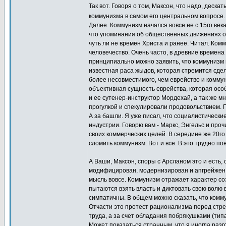
Так вот. Говоря о том, Максон, что надо, деск
коммунизма в самом его центральном вопросе
Далее. Коммунизм начался вовсе не с 15го век
что упоминания об общественных движениях о
чуть ли не времен Христа и ранее. Читал. Комм
человечество. Очень часто, в древние времена
принципиально можно заявить, что коммунизм н
известная раса жыдов, которая стремится сдел
более несовместимого, чем еврейство и коммун
объективная сущность еврейства, которая особ
и ее сутенер-инструктор Мордехай, а так же м
прогулкой и спекулировали продовольствием. П
А за башли. Я уже писал, что социалистически
индустрии. Говорю вам - Маркс, Энгельс и пр
своих коммерческих целей. В середине же 20г
сломить коммунизм. Вот и все. В это трудно пов
А Ваши, Максон, споры с Арсланом это и есть,
модифицирован, модернизирован и апгрейжен, п
мысль вовсе. Коммунизм отражает характер со
пытаются взять власть и диктовать свою волю 
симпатичны. В общем можно сказать, что комму
Отчасти это протест рационализма перед стре
труда, а за счет обладания побрякушками (типа 
Может показаться странным, что я иногда разг