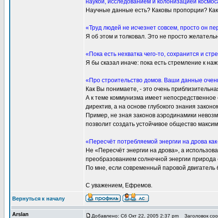
наукой, исследованием и колонизацией космос
Научные данные есть? Каковы пропорции? Как 
«Труд людей не исчезнет совсем, просто он п
Я об этом и толковал. Это не просто желатель
«Пока есть нехватка чего-то, сохранится и стр
Я бы сказал иначе: пока есть стремление к наж
«Про строительство домов. Ваши данные очен
Как Вы понимаете, - это очень приблизительн
А к теме коммунизма имеет непосредственное
директив, а на основе глубокого знания закон
Пример, не зная законов аэродинамики невозмо
позволит создать устойчивое общество максим
«Пересчёт потребляемой энергии на дрова как-
Не «Пересчёт энергии на дрова», а использова
преобразованием солнечной энергии природа с
По мне, если современный паровой двигатель 
С уважением, Ефремов.
Вернуться к началу
Arslan
Добавлено: Сб Окт 22, 2005 2:37 pm
Заголовок сооб