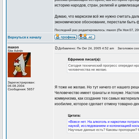
историю народов, стран, религий и цивилизаци
Думаю, что марксизм всё же нужно считать да
экономическое обоснование, перестали быть ф
Последний раз редактировалось: maxon (Пн Ноя 07, 200
Вернуться к началу
maxon
Добавлено: Пн Окт 24, 2005 4:52 am
Заголовок соо
Site Admin
Ефремов писал(а):
Сегодня технический прогресс опередил нр
человечества не желаю.
Зарегистрирован:
06.08.2004
Я тоже не желаю. Но тут ничего от нашего реше
Сообщения: 5657
Человечество имеет гранаты и похуже. Настоя
коммунизма, как создание тех самых материал
изобилие, которое сделает отмену товарно-д
Цитата:
«Вовсе нет. На алкоголь и наркотики потра
наукой, исследованием и колонизацией кос
Научные данные есть? Каковы пропорции? К