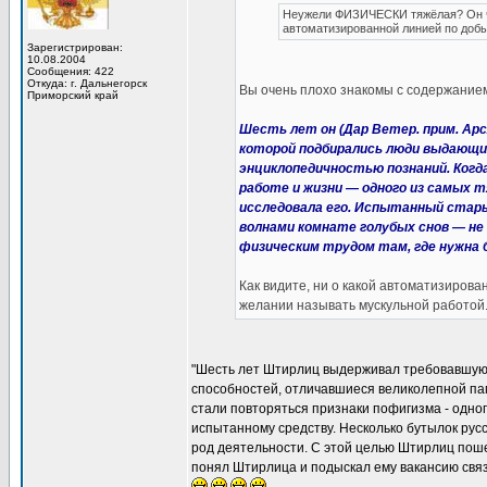
Неужели ФИЗИЧЕСКИ тяжёлая? Он чт
автоматизированной линией по добы
Зарегистрирован:
10.08.2004
Сообщения: 422
Откуда: г. Дальнегорск
Вы очень плохо знакомы с содержанием
Приморский край
Шесть лет он (Дар Ветер. прим. Ар
которой подбирались люди выдающи
энциклопедичностью познаний. Ког
работе и жизни — одного из самых 
исследовала его. Испытанный стары
волнами комнате голубых снов — не
физическим трудом там, где нужна 
Как видите, ни о какой автоматизирова
желании называть мускульной работой
"Шесть лет Штирлиц выдерживал требовавшую
способностей, отличавшиеся великолепной па
стали повторяться признаки пофигизма - одно
испытанному средству. Несколько бутылок рус
род деятельности. С этой целью Штирлиц поше
понял Штирлица и подыскал ему вакансию связ