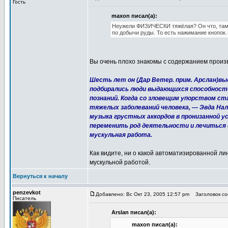
Гость
maxon писал(а):
Неужели ФИЗИЧЕСКИ тяжёлая? Он что, там 
по добычи руды. То есть нажимание кнопок.
Вы очень плохо знакомы с содержанием произв
Шесть лет он (Дар Ветер. прим. Арслан)в
подбирались люди выдающихся способност
познаний. Когда со зловещим упорством ст
тяжелых заболеваний человека, — Эвда На
музыка грустных аккордов в пронизанной 
переменить род деятельности и лечиться 
мускульная работа.
Как видите, ни о какой автоматизированной ли
мускульной работой.
Вернуться к началу
penzevkot
Добавлено: Вс Окт 23, 2005 12:57 pm
Заголовок соо
Писатель
Arslan писал(а):
maxon писал(а):