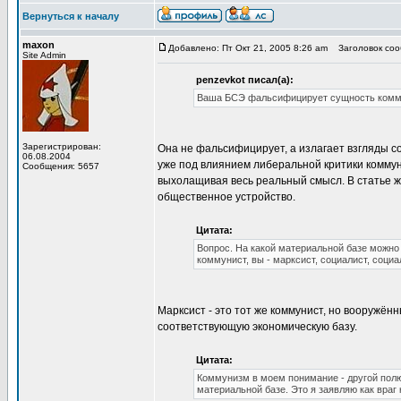
Вернуться к началу
maxon
Добавлено: Пт Окт 21, 2005 8:26 am
Заголовок сооб
Site Admin
penzevkot писал(а):
Ваша БСЭ фальсифицирует сущность коммун
Зарегистрирован:
Она не фальсифицирует, а излагает взгляды 
06.08.2004
уже под влиянием либеральной критики коммун
Сообщения: 5657
выхолащивая весь реальный смысл. В статье же
общественное устройство.
Цитата:
Вопрос. На какой материальной базе можно 
коммунист, вы - марксист, социалист, социа
Марксист - это тот же коммунист, но вооружё
соответствующую экономическую базу.
Цитата:
Коммунизм в моем понимание - другой полю
материальной базе. Это я заявляю как враг