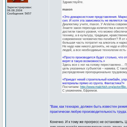
Здравствуйте.
Зарегистрирован:
maxon
06.08.2004
Сообщения: 5657
«Это домарксистские представления. Маркс
сил. И хотя эта зависимость не является та
Диалектику учите, maxon. У Arsla’на совре
Знаете закон перехода количества в качест
достигли такого уровня, что можно обеспеч
технику, а в культуру, традиции, нравствен
современное человечество погибнет? Я от н
большая часть потратит на алкоголь и нарко
Не надо нам никого догонять, не надо и об
людей, а все необходимые технологии есть 
«Просто производится будет столько, что о
верят в такую возможность.»
Здесь все с ног на голову переставлено… П
цель указанных субъектов – нажива. С тако
распределение пропорционально трудовому
«Приедет некий строительный комбайн, упр
материалы прямо из грунта. Фантастика?»
Посчитаем:
http://www.malchish.org/avtor/Bio.
С уважением, Ефремов.
"Вам, как технарю, должен быть известен режи
практически любую производительность труда.
Конечно. И к тому же прогресс не остановить