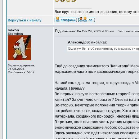
_________________
Все врут, но это не имеет значения, потому что
Вернуться к началу
maxon
Добавлено: Пн Окт 24, 2005 4:00 am
Заголовок сооб
Site Admin
Александр50 писал(а):
Если уж быть объективным, то марксист - 
Зарегистрирован:
Ещё до создания знаменитого "Капитала" Марк
06.08.2004
марксизмом чисто политэкономическую теорию 
Сообщения: 5657
На мой взгляд, сама теория, которую создал М
начала. Почему?
Во-первых, по сути поставленных теорией вопр
капитал? За счёт чего он растёт? Ответы на 
Во-вторых, некоторые положения теории приним
потребляет человек, создано трудом. Хотя это
материала, созданного природой. Человек лиш
В третьих, политическая часть учения марксиз
экономическое содержание любого общественно
Здесь очевидно, что идёт некоторая селекция 
рассматривающий историю, как историю прежд