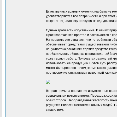
Естественных врагов у коммунизма быть не може
удовлетворяются все потребности и при этом н
сохранятся, человеку присуща жажда деятельн
Однако враги есть искуственные. В чём их пр
Противоречие это простое и заключается в сл
На практике это означает, что потребности о
обеспечивает средствами существования либо 
ненужностью работники теряют средства к жиз
необходимость общества в производстве! Знач
тоже теряют работу. Получается замкнутый кр
использовать её продукцию. В этом суть раск
может быть решено ничем, кроме как социали
противоречие капитализма известный карикат
Вторая причина появления искуственных враго
социальными потрясениями. Переход к социали
обеих сторон. Неоправданная жестокость може
рвущихся к власти жестоких и алчных людей. 
с насилием.