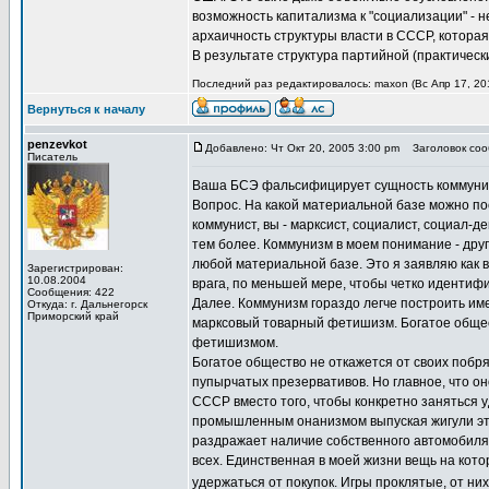
возможность капитализма к "социализации" - 
архаичность структуры власти в СССР, котор
В результате структура партийной (практическ
Последний раз редактировалось: maxon (Вс Апр 17, 201
Вернуться к началу
penzevkot
Добавлено: Чт Окт 20, 2005 3:00 pm
Заголовок сооб
Писатель
Ваша БСЭ фальсифицирует сущность коммунизма
Вопрос. На какой материальной базе можно пос
коммунист, вы - марксист, социалист, социал-д
тем более. Коммунизм в моем понимание - друг
любой материальной базе. Это я заявляю как 
Зарегистрирован:
10.08.2004
врага, по меньшей мере, чтобы четко идентиф
Сообщения: 422
Далее. Коммунизм гораздо легче построить име
Откуда: г. Дальнегорск
Приморский край
марксовый товарный фетишизм. Богатое общес
фетишизмом.
Богатое общество не откажется от своих побря
пупырчатых презервативов. Но главное, что он
СССР вместо того, чтобы конкретно заняться 
промышленным онанизмом выпуская жигули это
раздражает наличие собственного автомобиля. 
всех. Единственная в моей жизни вещь на кото
удержаться от покупок. Игры проклятые, от ни