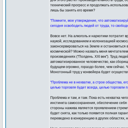
для этого растёт производительность труда, о
технический прогресс и продолжать использова
лишь бы занять его время?
"Помните, мое утверждение, что автоматизируй
сегодня освободить людей от труда, то свобод
Вовсе нет. На алкоголь и наркотики потратит в
наукой, исследованием и колонизацией космос
законсервироваться на Земле и остановиться в
космической? Можно назвать меня мечтателем,
произведениях ("Полдень. XXI век"). Труд люд
автоматизированное человечество, как сборищ
будущем огромно, гораздо более, чем сейчас. 
Монотонный труд у конвейера будет осуществля
"Проблема не в нехватке, а строе общества, е
целью торговля будет всегда, целью торговли
Проблема и там, и там. Пока есть нехватка чег
инстинкта самосохранения, обеспечение себя в
стороны нажива является проявлением стремле
будет снята, как только появится полная гар
переведено в конкуренцию в других областях, 