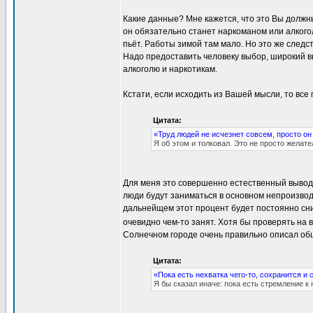
Какие данные? Мне кажется, что это Вы должн
он обязательно станет наркоманом или алкогол
пьёт. Работы зимой там мало. Но это же следс
Надо предоставить человеку выбор, широкий в
алкоголю и наркотикам.
Кстати, если исходить из Вашей мысли, то все
Цитата:
«Труд людей не исчезнет совсем, просто о
Я об этом и толковал. Это не просто желат
Для меня это совершенно естественный вывод.
люди будут заниматься в основном непроизво
дальнейщем этот процент будет постоянно сниж
очевидно чем-то занят. Хотя бы проверять на 
Солнечном городе очень правильно описал об
Цитата:
«Пока есть нехватка чего-то, сохранится и 
Я бы сказал иначе: пока есть стремление к