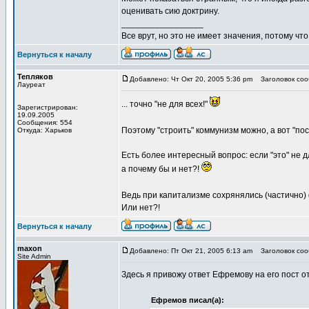
оценивать сию доктрину.
_________________
Все врут, но это не имеет значения, потому что
Вернуться к началу
Тепляков
Добавлено: Чт Окт 20, 2005 5:36 pm
Заголовок сооб
Лауреат
... точно "не для всех!"
Зарегистрирован:
19.09.2005
Сообщения: 554
Поэтому "строить" коммунизм можно, а вот "пост
Откуда: Харьков
Есть более интересный вопрос: если "это" не для
а почему бы и нет?!
Ведь при капитализме сохрянялись (частично)
Или нет?!
Вернуться к началу
maxon
Добавлено: Пт Окт 21, 2005 6:13 am
Заголовок соо
Site Admin
Здесь я привожу ответ Ефремову на его пост от
Ефремов писал(а):