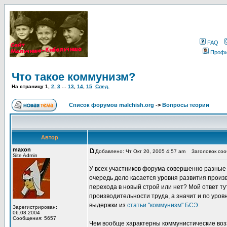
FAQ
Проф
Что такое коммунизм?
На страницу
1
,
2
,
3
...
13
,
14
,
15
След.
Список форумов malchish.org
->
Вопросы теории
Автор
maxon
Добавлено: Чт Окт 20, 2005 4:57 am
Заголовок сооб
Site Admin
У всех участников форума совершенно разные 
очередь дело касается уровня развития прои
перехода в новый строй или нет? Мой ответ ту
производительности труда, а значит и по уров
выдержки из
статьи "коммунизм" БСЭ
.
Зарегистрирован:
06.08.2004
Сообщения: 5657
Чем вообще характерны коммунистические воз