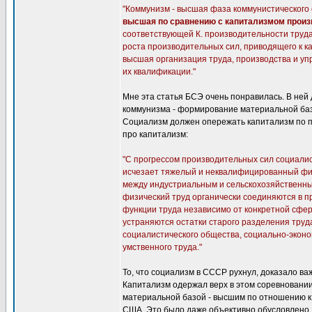
"Коммунизм - высшая фаза коммунистического 
высшая по сравнению с капитализмом произ
соответствующей К. производительности труда
роста производительных сил, приводящего к ка
высшая организация труда, производства и уп
их квалификации."
Мне эта статья БСЭ очень понравилась. В не
коммунизма - формирование материальной базы
Социализм должен опережать капитализм по п
про капитализм:
"С прогрессом производительных сил социали
исчезает тяжелый и неквалифицированный физ
между индустриальным и сельскохозяйственным
физический труд органически соединяются в п
функции труда независимо от конкретной сфе
устраняются остатки старого разделения тру
социалистического общества, социально-эконо
умственного труда."
То, что социализм в СССР рухнул, доказало в
Капитализм одержал верх в этом соревновании
материальной базой - высшим по отношению к
США. Это было даже объективно обусловлено.