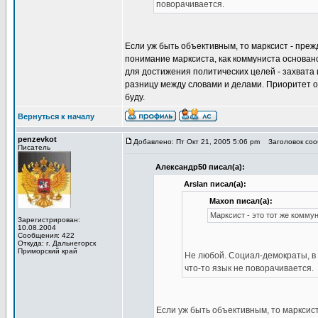
поворачивается.
Если уж быть объективным, то марксист - пре
понимание марксиста, как коммуниста основа
для достижения политических целей - захвата 
разницу между словами и делами. Приоритет отд
буду.
Вернуться к началу
penzevkot
Добавлено: Пт Окт 21, 2005 5:06 pm
Заголовок сооб
Писатель
Александр50 писал(а):
Arslan писал(а):
Maxon писал(а):
Марксист - это тот же комму
Зарегистрирован:
10.08.2004
Сообщения: 422
Откуда: г. Дальнегорск
Приморский край
Не любой. Социал-демократы, в 
что-то язык не поворачивается.
Если уж быть объективным, то марксис