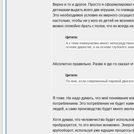
Верно и то и другое. Просто я сформулировал 
детишкам выдать всего две игрушки, то очевид
Это необходимое условие их мирного сосущес
настолько, чтобы ни у кого из детей не возни
можно спокойно брать с полок, что их всегда на
Цитата:
А к теме коммунизма имеет непосредствен
основе директив, а на основе глубокого зна
Абсолютно правильно. Разве я где-то сказал 
Цитата:
По мне, если современный паровой двигате
Я тоже. Не надо думать, что моё понимание к
потреблением. Это потребление не будет нам
людей, а само производство будет много эколо
Хотя думаю, что человечество будет использов
пробразуется, то это вполне возможно. Энерги
кругооборот, используя уже идущие процессы в 