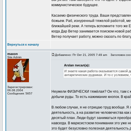
коммунистическое будущее.
Касаемо физического труда. Ваши представлен
божьем. Раб, изнуренный тяжелой работой, мечт
ближайшей реки. А теперь вспомните того же 
когда Дар Ветер занимается поиском новой ра
Ветер получает работу, можно сказать по блату
Вернуться к началу
maxon
Добавлено: Пт Окт 21, 2005 7:49 am
Заголовок сооб
Site Admin
Arslan писал(а):
И знаете какая работа оказывается самой д
антарктических рудниках. И то с условием,
Зарегистрирован:
06.08.2004
Неужели ФИЗИЧЕСКИ тяжёлая? Он что, там с к
Сообщения: 5657
добычи руды. То есть нажимание кнопок. В кра
В любом случае, я не отрицаю труд вообще. Я
деятельность, а на развитие человечества как
десятый план. Люди будут заниматься преобра
навсегда. В марксистском понимании это уже н
это будет безусловно полезная деятельность 