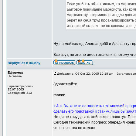
Если уж быть объективным, то марксис
Бытовое понимание марксиста, как ком
марксистскую терминологию для достиже
берет на себя труд проанализировать 
известный сказал - не по словам , а по 
Ну, на мой взгляд, Александр50 и Арслан тут 
_________________
Все врут, но это не имеет значения, потому что
Вернуться к началу
Ефремов
Добавлено: Сб Окт 22, 2005 10:18 am
Заголовок со
Писатель
Здравствуйте.
Зарегистрирован:
25.07.2005
Сообщения: 313
maxon
«Или Вы хотите остановить технический прогр
сделать его приставкой к станку, лишь бы заня
Нет, я не хочу давать «обезьяне гранату». По
Сегодня технический прогресс опередил нравс
человечества не желаю.