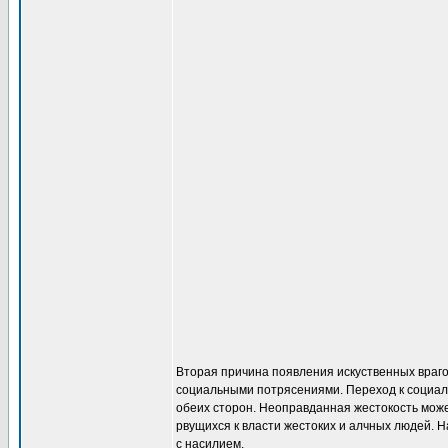
Вторая причина появления искуственных враго
социальными потрясениями. Переход к социали
обеих сторон. Неоправданная жестокость може
рвущихся к власти жестоких и алчных людей. 
с насилием.