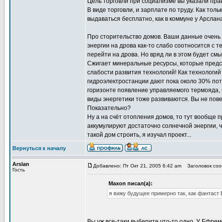
Цель торговли при социализме вы указали прав
В виде торговли, и зарплате по труду. Как тол
выдаваться бесплатно, как в коммуне у Арслана
Про сторительство домов. Ваши данные очень
энергии на дрова как-то слабо соотносится с 
перейти на дрова. Но вряд ли в этом будет смы
Сжигает минеральные ресурсы, которые предст
слабости развития технологий! Как технологий
гидроэлектростанции дают пока около 30% потр
горизонте появление управляемого термояда, 
виды энергетики тоже развиваются. Вы не пов
Показательно?
Ну а на счёт отопления домов, то тут вообще 
аккумулируют достаточно солнечной энергии, 
такой дом строить, я изучал проект...
Вернуться к началу
Arslan
Добавлено: Пт Окт 21, 2005 6:42 am
Заголовок сооб
Гость
Maxon писал(а):
я вижу будущее примерно так, как фантаст
Вы уж все-таки выберите что-то одно. У Ефре