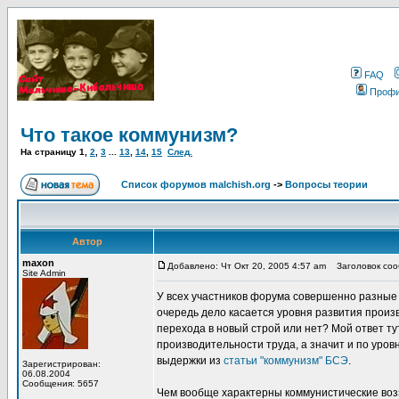
FAQ
Проф
Что такое коммунизм?
На страницу
1
,
2
,
3
...
13
,
14
,
15
След.
Список форумов malchish.org
->
Вопросы теории
Автор
maxon
Добавлено: Чт Окт 20, 2005 4:57 am
Заголовок сооб
Site Admin
У всех участников форума совершенно разные 
очередь дело касается уровня развития прои
перехода в новый строй или нет? Мой ответ ту
производительности труда, а значит и по уров
выдержки из
статьи "коммунизм" БСЭ
.
Зарегистрирован:
06.08.2004
Сообщения: 5657
Чем вообще характерны коммунистические воз