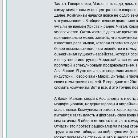
Так вот. Говоря о том, Максон, что надо, деск
коммунизма в самом его центральном вопросе
Далее. Коммунизм начался вовсе не с 15го век
что упоминания об общественных движениях о
чуть ли не времен Христа и ранее. Читал. Комм
человечество. Очень часто, в древние времена
принципиально можно заявить, что коммунизм н
известная раса жыдов, которая стремится сдел
более несовместимого, чем еврейство и коммун
объективная сущность еврейства, которая особ
и ее сутенер-инструктор Мордехай, а так же м
прогулкой и спекулировали продовольствием. П
А за башли. Я уже писал, что социалистически
индустрии. Говорю вам - Маркс, Энгельс и пр
своих коммерческих целей. В середине же 20г
сломить коммунизм. Вот и все. В это трудно пов
А Ваши, Максон, споры с Арсланом это и есть,
модифицирован, модернизирован и апгрейжен, п
мысль вовсе. Коммунизм отражает характер со
пытаются взять власть и диктовать свою волю 
симпатичны. В общем можно сказать, что комму
Отчасти это протест рационализма перед стре
труда, а за счет обладания побрякушками (типа 
Может показаться странным, что я иногда разг