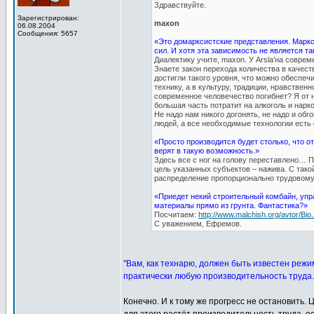
Здравствуйте.
Зарегистрирован:
maxon
06.08.2004
Сообщения: 5657
«Это домарксистские представления. Маркс
сил. И хотя эта зависимость не является та
Диалектику учите, maxon. У Arsla’на совре
Знаете закон перехода количества в качест
достигли такого уровня, что можно обеспеч
технику, а в культуру, традиции, нравствен
современное человечество погибнет? Я от н
большая часть потратит на алкоголь и нарко
Не надо нам никого догонять, не надо и об
людей, а все необходимые технологии есть 
«Просто производится будет столько, что о
верят в такую возможность.»
Здесь все с ног на голову переставлено… П
цель указанных субъектов – нажива. С тако
распределение пропорционально трудовому
«Приедет некий строительный комбайн, упр
материалы прямо из грунта. Фантастика?»
Посчитаем:
http://www.malchish.org/avtor/Bio.
С уважением, Ефремов.
"Вам, как технарю, должен быть известен режи
практически любую производительность труда.
Конечно. И к тому же прогресс не остановить