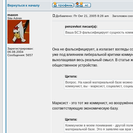
Вернуться к началу
maxon
Добавлено: Пт Окт 21, 2005 8:26 am
Заголовок сооб
Site Admin
penzevkot писал(а):
Ваша БСЭ фальсифицирует сущность коммун
Зарегистрирован:
Она не фальсифицирует, а излагает взгляды 
06.08.2004
уже под влиянием либеральной критики коммун
Сообщения: 5657
выхолащивая весь реальный смысл. В статье же
общественное устройство.
Цитата:
Вопрос. На какой материальной базе можно 
коммунист, вы - марксист, социалист, социа
Марксист - это тот же коммунист, но вооружё
соответствующую экономическую базу.
Цитата:
Коммунизм в моем понимание - другой полю
материальной базе. Это я заявляю как враг