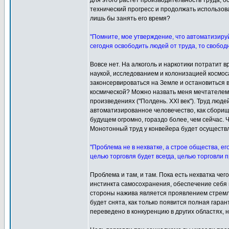
для этого растёт производительность труда, о
технический прогресс и продолжать использова
лишь бы занять его время?
"Помните, мое утверждение, что автоматизируй
сегодня освободить людей от труда, то свобод
Вовсе нет. На алкоголь и наркотики потратит в
наукой, исследованием и колонизацией космос
законсервироваться на Земле и остановиться в
космической? Можно назвать меня мечтателем,
произведениях ("Полдень. XXI век"). Труд люд
автоматизированное человечество, как сборищ
будущем огромно, гораздо более, чем сейчас. 
Монотонный труд у конвейера будет осуществля
"Проблема не в нехватке, а строе общества, е
целью торговля будет всегда, целью торговли
Проблема и там, и там. Пока есть нехватка чег
инстинкта самосохранения, обеспечение себя в
стороны нажива является проявлением стремле
будет снята, как только появится полная гар
переведено в конкуренцию в других областях, 