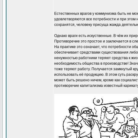
Естественных врагов у коммунизма быть не може
удовлетворяются все потребности и при этом н
сохранятся, человеку присуща жажда деятельн
Однако враги есть искуственные. В чём их пр
Противоречие это простое и заключается в сл
На практике это означает, что потребности о
обеспечивает средствами существования либо 
ненужностью работники теряют средства к жиз
необходимость общества в производстве! Знач
тоже теряют работу. Получается замкнутый кр
использовать её продукцию. В этом суть раск
может быть решено ничем, кроме как социали
противоречие капитализма известный карикат