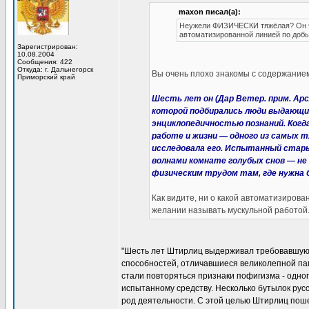
maxon писал(а):
Неужели ФИЗИЧЕСКИ тяжёлая? Он чт
автоматизированной линией по добы
Зарегистрирован:
10.08.2004
Сообщения: 422
Откуда: г. Дальнегорск
Вы очень плохо знакомы с содержанием
Приморский край
Шесть лет он (Дар Ветер. прим. Ар
которой подбирались люди выдающи
энциклопедичностью познаний. Ког
работе и жизни — одного из самых 
исследовала его. Испытанный стары
волнами комнате голубых снов — не
физическим трудом там, где нужна 
Как видите, ни о какой автоматизирова
желании называть мускульной работой
"Шесть лет Штирлиц выдерживал требовавшую
способностей, отличавшиеся великолепной па
стали повторяться признаки пофигизма - одно
испытанному средству. Несколько бутылок рус
род деятельности. С этой целью Штирлиц поше