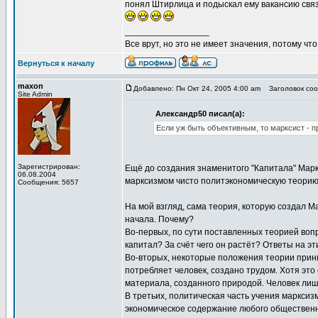
понял Штирлица и подыскал ему вакансию связ
_________________
Все врут, но это не имеет значения, потому что
Вернуться к началу
maxon
Добавлено: Пн Окт 24, 2005 4:00 am
Заголовок сооб
Site Admin
Александр50 писал(а):
Если уж быть объективным, то марксист - 
Зарегистрирован:
Ещё до создания знаменитого "Капитала" Марк
06.08.2004
марксизмом чисто политэкономическую теорию 
Сообщения: 5657
На мой взгляд, сама теория, которую создал М
начала. Почему?
Во-первых, по сути поставленных теорией вопр
капитал? За счёт чего он растёт? Ответы на 
Во-вторых, некоторые положения теории приним
потребляет человек, создано трудом. Хотя это
материала, созданного природой. Человек лиш
В третьих, политическая часть учения марксиз
экономическое содержание любого общественно