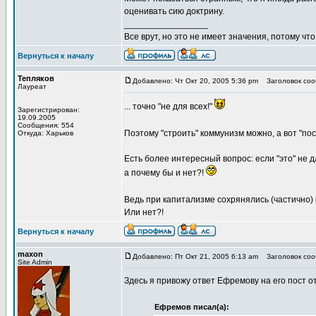
оценивать сию доктрину.
_________________
Все врут, но это не имеет значения, потому что
Вернуться к началу
Тепляков
Добавлено: Чт Окт 20, 2005 5:36 pm
Заголовок сооб
Лауреат
... точно "не для всех!"
Зарегистрирован:
19.09.2005
Сообщения: 554
Поэтому "строить" коммунизм можно, а вот "пост
Откуда: Харьков
Есть более интересный вопрос: если "это" не для
а почему бы и нет?!
Ведь при капитализме сохрянялись (частично)
Или нет?!
Вернуться к началу
maxon
Добавлено: Пт Окт 21, 2005 6:13 am
Заголовок соо
Site Admin
Здесь я привожу ответ Ефремову на его пост от
Ефремов писал(а):