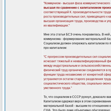
"Коммунизм - высшая фаза коммунистического 
высшая по сравнению с капитализмом произ
соответствующей К. производительности труда
роста производительных сил, приводящего к ка
высшая организация труда, производства и уп
их квалификации."
Мне эта статья БСЭ очень понравилась. В не
коммунизма - формирование материальной базы
Социализм должен опережать капитализм по п
про капитализм:
"С прогрессом производительных сил социали
исчезает тяжелый и неквалифицированный физ
между индустриальным и сельскохозяйственным
физический труд органически соединяются в п
функции труда независимо от конкретной сфе
устраняются остатки старого разделения тру
социалистического общества, социально-эконо
умственного труда."
То, что социализм в СССР рухнул, доказало в
Капитализм одержал верх в этом соревновании
материальной базой - высшим по отношению к
США. Это было даже объективно обусловлено.