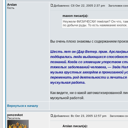
Arslan
Добавлено: Сб Окт 22, 2005 2:37 pm
Заголовок сооб
Гость
maxon писал(а):
Неужели ФИЗИЧЕСКИ тяжёлая? Он что, там 
по добычи руды. То есть нажимание кнопок.
Вы очень плохо знакомы с содержанием произв
Шесть лет он (Дар Ветер. прим. Арслан)в
подбирались люди выдающихся способност
познаний. Когда со зловещим упорством ст
тяжелых заболеваний человека, — Эвда На
музыка грустных аккордов в пронизанной 
переменить род деятельности и лечиться 
мускульная работа.
Как видите, ни о какой автоматизированной ли
мускульной работой.
Вернуться к началу
penzevkot
Добавлено: Вс Окт 23, 2005 12:57 pm
Заголовок соо
Писатель
Arslan писал(а):