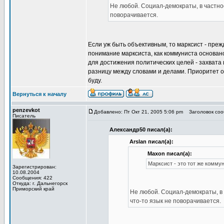
Не любой. Социал-демократы, в частно
поворачивается.
Если уж быть объективным, то марксист - пре
понимание марксиста, как коммуниста основа
для достижения политических целей - захвата 
разницу между словами и делами. Приоритет отд
буду.
Вернуться к началу
penzevkot
Добавлено: Пт Окт 21, 2005 5:06 pm
Заголовок сооб
Писатель
Александр50 писал(а):
Arslan писал(а):
Maxon писал(а):
Марксист - это тот же комму
Зарегистрирован:
10.08.2004
Сообщения: 422
Откуда: г. Дальнегорск
Приморский край
Не любой. Социал-демократы, в 
что-то язык не поворачивается.