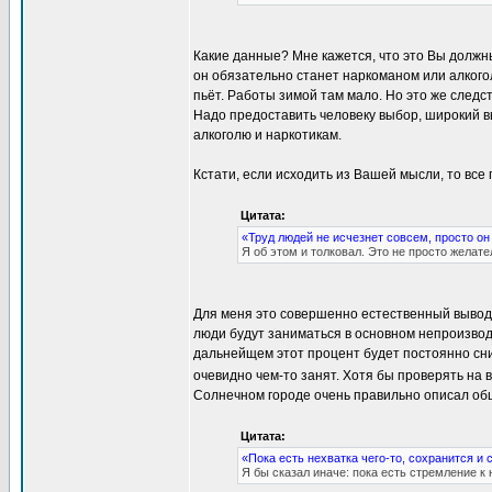
Какие данные? Мне кажется, что это Вы должн
он обязательно станет наркоманом или алкогол
пьёт. Работы зимой там мало. Но это же следс
Надо предоставить человеку выбор, широкий в
алкоголю и наркотикам.
Кстати, если исходить из Вашей мысли, то все
Цитата:
«Труд людей не исчезнет совсем, просто о
Я об этом и толковал. Это не просто желат
Для меня это совершенно естественный вывод.
люди будут заниматься в основном непроизво
дальнейщем этот процент будет постоянно сниж
очевидно чем-то занят. Хотя бы проверять на 
Солнечном городе очень правильно описал об
Цитата:
«Пока есть нехватка чего-то, сохранится и 
Я бы сказал иначе: пока есть стремление к