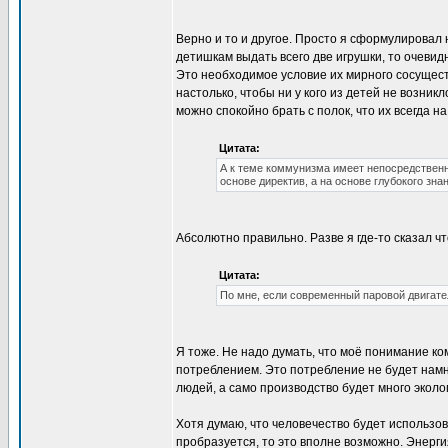
Верно и то и другое. Просто я сформулировал 
детишкам выдать всего две игрушки, то очевид
Это необходимое условие их мирного сосущес
настолько, чтобы ни у кого из детей не возни
можно спокойно брать с полок, что их всегда на
Цитата:
А к теме коммунизма имеет непосредствен
основе директив, а на основе глубокого зна
Абсолютно правильно. Разве я где-то сказал 
Цитата:
По мне, если современный паровой двигате
Я тоже. Не надо думать, что моё понимание к
потреблением. Это потребление не будет нам
людей, а само производство будет много эколо
Хотя думаю, что человечество будет использов
пробразуется, то это вполне возможно. Энерги