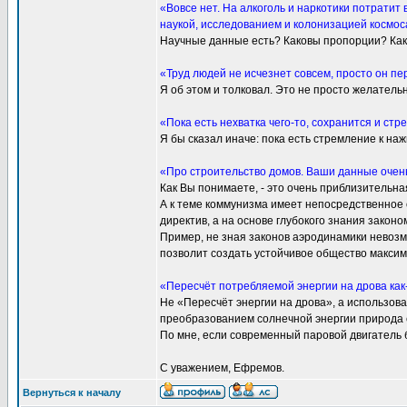
«Вовсе нет. На алкоголь и наркотики потратит
наукой, исследованием и колонизацией космос
Научные данные есть? Каковы пропорции? Как 
«Труд людей не исчезнет совсем, просто он п
Я об этом и толковал. Это не просто желатель
«Пока есть нехватка чего-то, сохранится и стр
Я бы сказал иначе: пока есть стремление к наж
«Про строительство домов. Ваши данные очен
Как Вы понимаете, - это очень приблизительн
А к теме коммунизма имеет непосредственное
директив, а на основе глубокого знания закон
Пример, не зная законов аэродинамики невозмо
позволит создать устойчивое общество максим
«Пересчёт потребляемой энергии на дрова как-
Не «Пересчёт энергии на дрова», а использова
преобразованием солнечной энергии природа с
По мне, если современный паровой двигатель 
С уважением, Ефремов.
Вернуться к началу