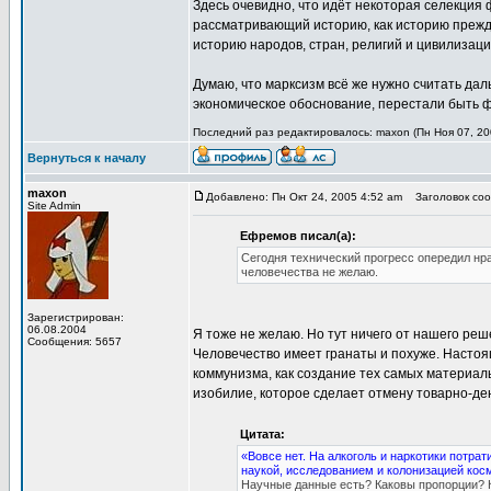
Здесь очевидно, что идёт некоторая селекция 
рассматривающий историю, как историю прежд
историю народов, стран, религий и цивилизаци
Думаю, что марксизм всё же нужно считать да
экономическое обоснование, перестали быть ф
Последний раз редактировалось: maxon (Пн Ноя 07, 200
Вернуться к началу
maxon
Добавлено: Пн Окт 24, 2005 4:52 am
Заголовок соо
Site Admin
Ефремов писал(а):
Сегодня технический прогресс опередил нр
человечества не желаю.
Зарегистрирован:
06.08.2004
Я тоже не желаю. Но тут ничего от нашего реше
Сообщения: 5657
Человечество имеет гранаты и похуже. Настоя
коммунизма, как создание тех самых материал
изобилие, которое сделает отмену товарно-д
Цитата:
«Вовсе нет. На алкоголь и наркотики потра
наукой, исследованием и колонизацией кос
Научные данные есть? Каковы пропорции? К