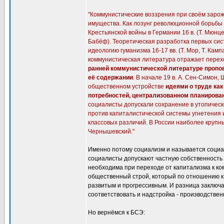
"Коммунистические воззрения при своём заро
имущества. Как лозунг революционной борьбы ег
Крестьянской войны в Германии 16 в. (Т. Мюнцер
Бабёф). Теоретическая разработка первых си
идеологию гуманизма 16-17 вв. (Т. Мор, Т. Кам
коммунистическая литература отражает перех
ранней коммунистической литературе пропо
её содержании
. В начале 19 в. А. Сен-Симон,
общественном устройстве
идеями о труде как
потребностей, централизованном планирован
социалисты допускали сохранение в утопичес
против капиталистической системы угнетения 
классовых различий. В России наиболее крупны
Чернышевский."
Именно потому социализм и называется социал
социалисты допускают частную собственность 
необходима при переходе от капитализма к ко
общественный строй, который по отношению к
развитым и прогрессивным. И разница заключа
соответствовать и надстройка - производстве
Но вернёмся к БСЭ: