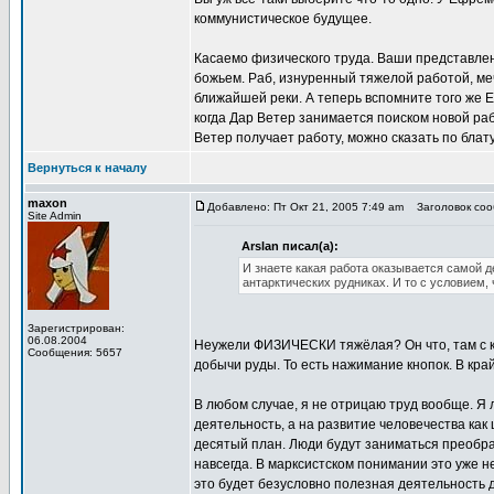
коммунистическое будущее.
Касаемо физического труда. Ваши представлен
божьем. Раб, изнуренный тяжелой работой, мечт
ближайшей реки. А теперь вспомните того же 
когда Дар Ветер занимается поиском новой ра
Ветер получает работу, можно сказать по блату
Вернуться к началу
maxon
Добавлено: Пт Окт 21, 2005 7:49 am
Заголовок сооб
Site Admin
Arslan писал(а):
И знаете какая работа оказывается самой д
антарктических рудниках. И то с условием,
Зарегистрирован:
06.08.2004
Неужели ФИЗИЧЕСКИ тяжёлая? Он что, там с к
Сообщения: 5657
добычи руды. То есть нажимание кнопок. В кра
В любом случае, я не отрицаю труд вообще. Я
деятельность, а на развитие человечества как
десятый план. Люди будут заниматься преобра
навсегда. В марксистском понимании это уже н
это будет безусловно полезная деятельность 