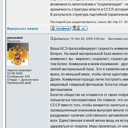
возможность капитализма к "социализации" - 
архаичность структуры власти в СССР, котор
В результате структура партийной (практическ
Последний раз редактировалось: maxon (Вс Апр 17, 201
Вернуться к началу
penzevkot
Добавлено: Чт Окт 20, 2005 3:00 pm
Заголовок сооб
Писатель
Ваша БСЭ фальсифицирует сущность коммунизма
Вопрос. На какой материальной базе можно пос
коммунист, вы - марксист, социалист, социал-д
тем более. Коммунизм в моем понимание - друг
любой материальной базе. Это я заявляю как 
Зарегистрирован:
10.08.2004
врага, по меньшей мере, чтобы четко идентиф
Сообщения: 422
Далее. Коммунизм гораздо легче построить име
Откуда: г. Дальнегорск
Приморский край
марксовый товарный фетишизм. Богатое общес
фетишизмом.
Богатое общество не откажется от своих побря
пупырчатых презервативов. Но главное, что он
СССР вместо того, чтобы конкретно заняться 
промышленным онанизмом выпуская жигули это
раздражает наличие собственного автомобиля. 
всех. Единственная в моей жизни вещь на кото
удержаться от покупок. Игры проклятые, от ни