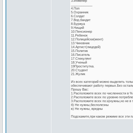
3.Инженер
____________
4.Поп
5.Охранник
6.Солдат
7.Вор,бандит
8.Буржуа
9.Нищий
10.Пенсионер
11.Ребенок
12.Полицейски(мент)
13.Чиновник
14.Артист(лицедей)
15.Политик
16.Писатель
17.Спекулянт
18.Ученый
19Проститутка.
20.Студент
21.Жулик
Из всех категорий можно выделить тол
обеспечивают работу первых.Без осталь
Прошу Вас:
1.Расположите всех по численности в %
2.Расположите всех по уровню потребле
3.Расположите всех по:а)нужны,но не в 
б) Не нужны,бесполезны
в) Не нужны, вредны
Подскажите,при каком режиме все эти п