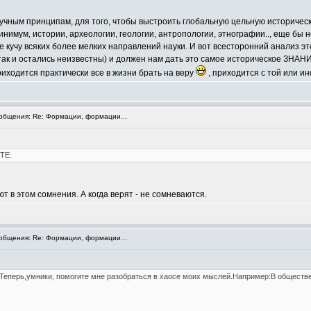
учным принципам, для того, чтобы выстроить глобальную цельную историческу
нимум, истории, археологии, геологии, антропологии, этнографии.., еще бы н
е кучу всяких более мелких направлений науки. И вот всесторонний анализ эт
 так и остались неизвестны) и должен нам дать это самое историческое ЗНАН
риходится практически все в жизни брать на веру
, приходится с той или и
бщения: Re: Формации, формации...
ТЕ.
ают в этом сомнения. А когда верят - не сомневаются.
бщения: Re: Формации, формации...
еперь,умники, помогите мне разобраться в хаосе моих мыслей.Например:В обществе