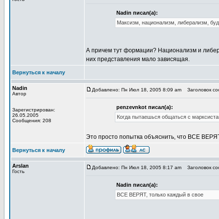
Nadin писал(а):
Максизм, национализм, либерализм, буд
А причем тут формации? Национализм и либера
них представления мало зависящая.
Вернуться к началу
Nadin
Добавлено: Пн Июл 18, 2005 8:09 am
Заголовок соо
Автор
penzevnkot писал(а):
Зарегистрирован:
26.05.2005
Когда пытаешься общаться с марксиста
Сообщения: 208
Это просто попытка объяснить, что ВСЕ ВЕРЯТ
Вернуться к началу
Arslan
Добавлено: Пн Июл 18, 2005 8:17 am
Заголовок соо
Гость
Nadin писал(а):
ВСЕ ВЕРЯТ, только каждый в свое