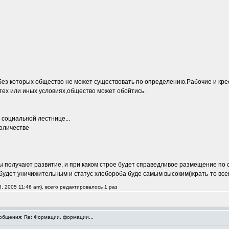
и,без которых общество не может существовать по определению.Рабочие и 
тех или иных условиях,общество может обойтись.
 социальной лестнице...
количестве
ы получают развитие, и при каком строе будет справедливое размещение по с
будет уничижительным и статус хлебороба буде самым высоким(жрать-то всем 
, 2005 11:46 am), всего редактировалось 1 раз
бщения: Re: Формации, формации...