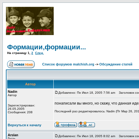
Формации,формации...
На страницу
1
,
2
След.
Список форумов malchish.org
->
Обсуждение статей
Автор
Nadin
Добавлено: Пн Июл 18, 2005 7:56 am
Заголовок со
Автор
понаписали вы много, но скажу, что данная идея
Зарегистрирован:
26.05.2005
Последний раз редактировалось: Nadin (Пт Мар 26, 201
Сообщения: 208
Вернуться к началу
Arslan
Добавлено: Пн Июл 18, 2005 8:02 am
Заголовок соо
Гость