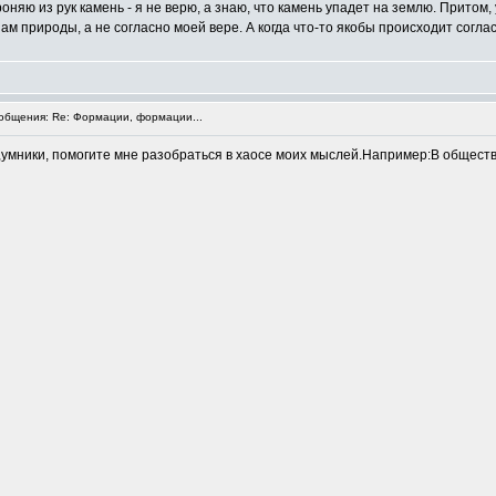
оняю из рук камень - я не верю, а знаю, что камень упадет на землю. Притом, 
м природы, а не согласно моей вере. А когда что-то якобы происходит согласн
бщения: Re: Формации, формации...
умники, помогите мне разобраться в хаосе моих мыслей.Например:В общест