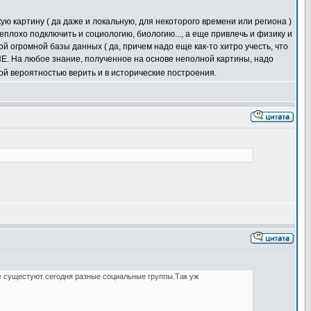
ю картину ( да даже и локальную, для некоторого времени или региона )
еплохо подключить и социологию, биологию..., а еще привлечь и физику и
ой огромной базы данных ( да, причем надо еще как-то хитро учесть, что
ИЕ. На любое знание, полученное на основе неполной картины, надо
ной вероятностью верить и в исторические построения.
 сущестуют сегодня разные социальные группы.Так уж