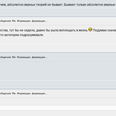
рочем, абсолютно верных теорий не бывает. Бывают только абсолютно верные 
бщения: Re: Формации, формации...
ества, тут бы не сидела, давно бы ушла воплощать в жизнь
Подумаю сначал
й-то категории подразумевали.
бщения: Re: Формации, формации...
бщения: Re: Формации, формации...