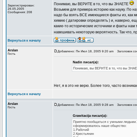
Понимаю, вы ВЕРИТЕ в то, что вы ЗНАЕТЕ
Зарегистрирован:
26.05.2005
Возьмем для примера историю как науку. По на
Сообщения: 208
надо бы взять ВСЕ имеющиеся факты из, как ми
химию ( датировки определять ) и, наверно, ещ
какие-то исторические источники и факты нам
навешивать некоторую вероятность. Так что, п
Вернуться к началу
Arslan
Добавлено: Пн Июл 18, 2005 9:20 am
Заголовок соо
Гость
Nadin писал(а):
Понимаю, вы ВЕРИТЕ в то, что вы ЗНАЕ
Нет, я в это не верю. Более того, часто возник
Вернуться к началу
Arslan
Добавлено: Пн Июл 18, 2005 9:28 am
Заголовок соо
Гость
Grawitacija писал(а):
Приятно пообщаться с умными людьми.Т
сформировалось наше общество:
1.Рабочий
2.Крестьянин