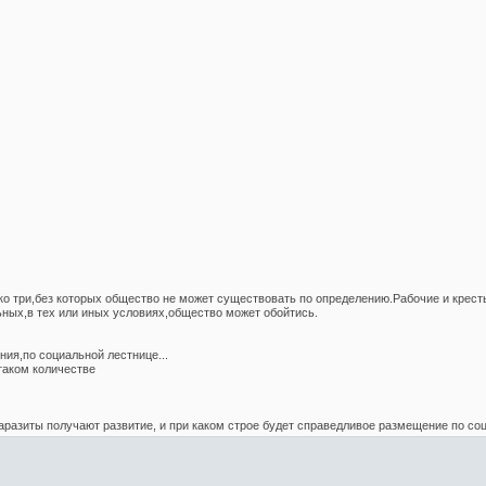
ько три,без которых общество не может существовать по определению.Рабочие и кр
ных,в тех или иных условиях,общество может обойтись.
ния,по социальной лестнице...
таком количестве
аразиты получают развитие, и при каком строе будет справедливое размещение по соц