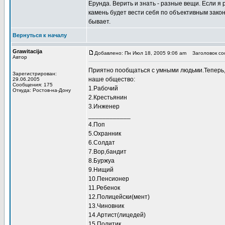
Ерунда. Верить и знать - разные вещи. Если я р
камень будет вести себя по объективным закона
бывает.
Вернуться к началу
Grawitacija
Добавлено: Пн Июл 18, 2005 9:06 am
Заголовок соо
Автор
Приятно пообщаться с умными людьми.Теперь,
Зарегистрирован:
наше общество:
29.06.2005
Сообщения: 175
1.Рабочий
Откуда: Ростов-на-Дону
2.Крестьянин
3.Инженер
____________
4.Поп
5.Охранник
6.Солдат
7.Вор,бандит
8.Буржуа
9.Нищий
10.Пенсионер
11.Ребенок
12.Полицейски(мент)
13.Чиновник
14.Артист(лицедей)
15.Политик