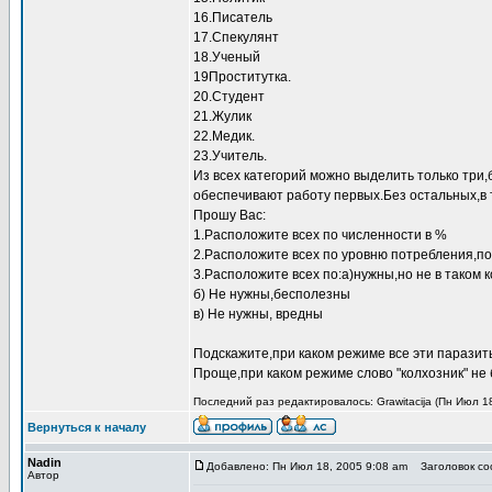
16.Писатель
17.Спекулянт
18.Ученый
19Проститутка.
20.Студент
21.Жулик
22.Медик.
23.Учитель.
Из всех категорий можно выделить только тр
обеспечивают работу первых.Без остальных,в 
Прошу Вас:
1.Расположите всех по численности в %
2.Расположите всех по уровню потребления,по
3.Расположите всех по:а)нужны,но не в таком 
б) Не нужны,бесполезны
в) Не нужны, вредны
Подскажите,при каком режиме все эти паразит
Проще,при каком режиме слово "колхозник" не 
Последний раз редактировалось: Grawitacija (Пн Июл 18
Вернуться к началу
Nadin
Добавлено: Пн Июл 18, 2005 9:08 am
Заголовок соо
Автор