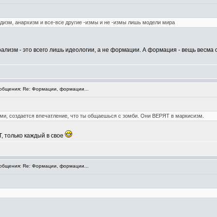
дизм, анархизм и все-все другие -измы и не -измы лишь модели мира
лизм - это всего лишь идеологии, а не формации. А формация - вещь весма 
бщения: Re: Формации, формации...
ми, создается впечатление, что ты общаешься с зомби. Они ВЕРЯТ в маркисизм.
, только каждый в свое
бщения: Re: Формации, формации...