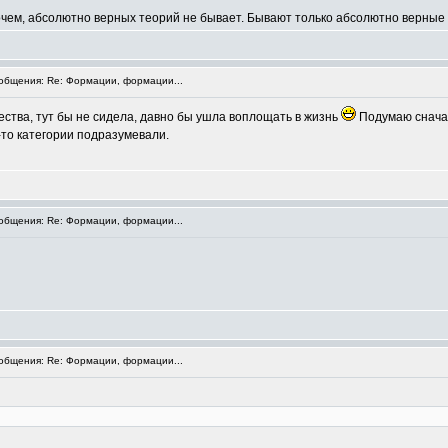
рочем, абсолютно верных теорий не бывает. Бывают только абсолютно верные 
бщения: Re: Формации, формации...
ества, тут бы не сидела, давно бы ушла воплощать в жизнь
Подумаю сначал
й-то категории подразумевали.
бщения: Re: Формации, формации...
бщения: Re: Формации, формации...