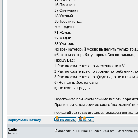
16.Писатель
17.Спекулянт
18.Ученый
19Проститутка.
20.Студент
21.Жулик
22.Медик.
23.Учитель.
Из всех категорий можно выделить только тр
обеспечивают работу первых.Без остальных,в 
Прошу Вас:
1.Расположите всех по численности в %
2.Расположите всех по уровню потребления,по
3.Расположите всех по:а)нужны,но не в таком 
б) Не нужны,бесполезны
в) Не нужны, вредны
Подскажите,при каком режиме все эти паразит
Проще,при каком режиме слово "колхозник" не 
Последний раз редактировалось: Grawitacija (Пн Июл 18
Вернуться к началу
Nadin
Добавлено: Пн Июл 18, 2005 9:08 am
Заголовок соо
Автор