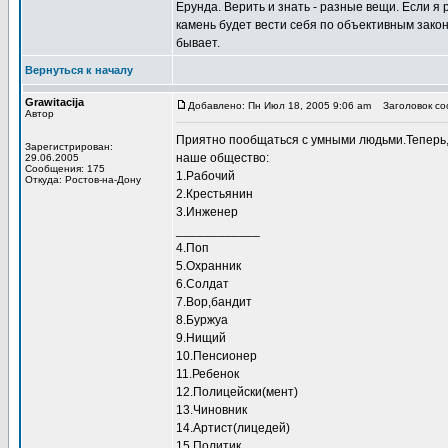
Ерунда. Верить и знать - разные вещи. Если я р
камень будет вести себя по объективным закона
бывает.
Вернуться к началу
Grawitacija
Добавлено: Пн Июл 18, 2005 9:06 am
Заголовок соо
Автор
Приятно пообщаться с умными людьми.Теперь,
Зарегистрирован:
наше общество:
29.06.2005
Сообщения: 175
1.Рабочий
Откуда: Ростов-на-Дону
2.Крестьянин
3.Инженер
____________
4.Поп
5.Охранник
6.Солдат
7.Вор,бандит
8.Буржуа
9.Нищий
10.Пенсионер
11.Ребенок
12.Полицейски(мент)
13.Чиновник
14.Артист(лицедей)
15.Политик