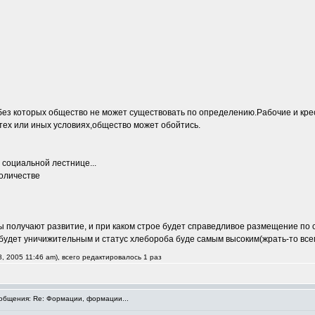
и,без которых общество не может существовать по определению.Рабочие и 
тех или иных условиях,общество может обойтись.
 социальной лестнице...
количестве
ы получают развитие, и при каком строе будет справедливое размещение по с
будет уничижительным и статус хлебороба буде самым высоким(жрать-то всем 
, 2005 11:46 am), всего редактировалось 1 раз
бщения: Re: Формации, формации...