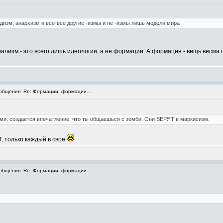
дизм, анархизм и все-все другие -измы и не -измы лишь модели мира
лизм - это всего лишь идеологии, а не формации. А формация - вещь весма 
бщения: Re: Формации, формации...
ми, создается впечатление, что ты общаешься с зомби. Они ВЕРЯТ в маркисизм.
, только каждый в свое
бщения: Re: Формации, формации...