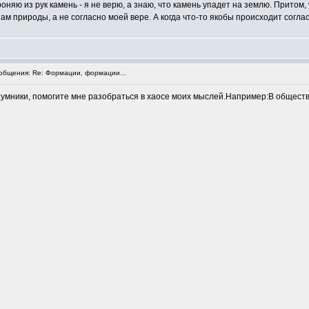
оняю из рук камень - я не верю, а знаю, что камень упадет на землю. Притом, 
м природы, а не согласно моей вере. А когда что-то якобы происходит согласн
бщения: Re: Формации, формации...
умники, помогите мне разобраться в хаосе моих мыслей.Например:В общест