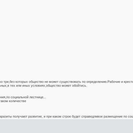
ько три,без которых общество не может существовать по определению.Рабочие и кр
ных,в тех или иных условиях,общество может обойтись.
ния,по социальной лестнице...
таком количестве
аразиты получают развитие, и при каком строе будет справедливое размещение по соц