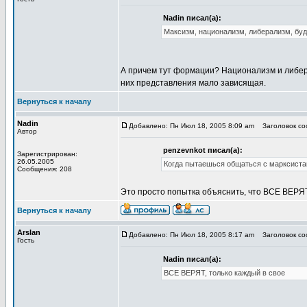
Nadin писал(а):
Максизм, национализм, либерализм, буд
А причем тут формации? Национализм и либера
них представления мало зависящая.
Вернуться к началу
Nadin
Добавлено: Пн Июл 18, 2005 8:09 am
Заголовок соо
Автор
penzevnkot писал(а):
Зарегистрирован:
26.05.2005
Когда пытаешься общаться с марксиста
Сообщения: 208
Это просто попытка объяснить, что ВСЕ ВЕРЯТ
Вернуться к началу
Arslan
Добавлено: Пн Июл 18, 2005 8:17 am
Заголовок соо
Гость
Nadin писал(а):
ВСЕ ВЕРЯТ, только каждый в свое