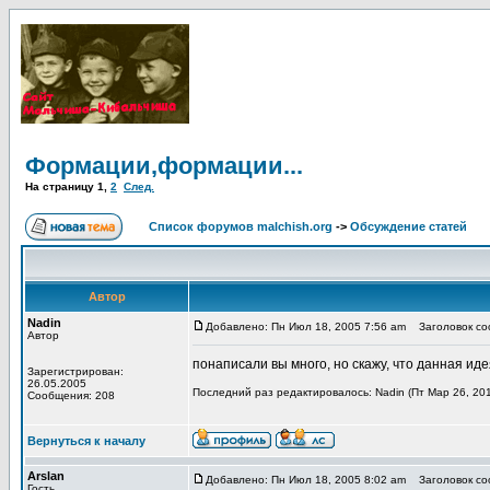
Формации,формации...
На страницу
1
,
2
След.
Список форумов malchish.org
->
Обсуждение статей
Автор
Nadin
Добавлено: Пн Июл 18, 2005 7:56 am
Заголовок со
Автор
понаписали вы много, но скажу, что данная идея
Зарегистрирован:
26.05.2005
Последний раз редактировалось: Nadin (Пт Мар 26, 201
Сообщения: 208
Вернуться к началу
Arslan
Добавлено: Пн Июл 18, 2005 8:02 am
Заголовок соо
Гость