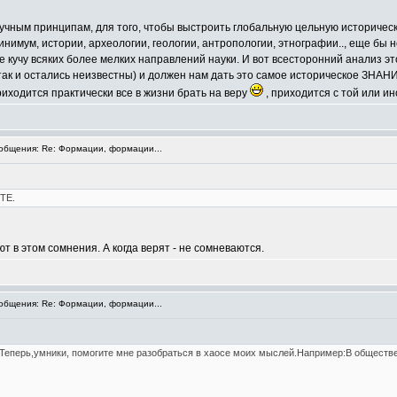
учным принципам, для того, чтобы выстроить глобальную цельную историческу
нимум, истории, археологии, геологии, антропологии, этнографии.., еще бы н
е кучу всяких более мелких направлений науки. И вот всесторонний анализ эт
 так и остались неизвестны) и должен нам дать это самое историческое ЗНАН
риходится практически все в жизни брать на веру
, приходится с той или и
бщения: Re: Формации, формации...
ТЕ.
ают в этом сомнения. А когда верят - не сомневаются.
бщения: Re: Формации, формации...
еперь,умники, помогите мне разобраться в хаосе моих мыслей.Например:В обществе