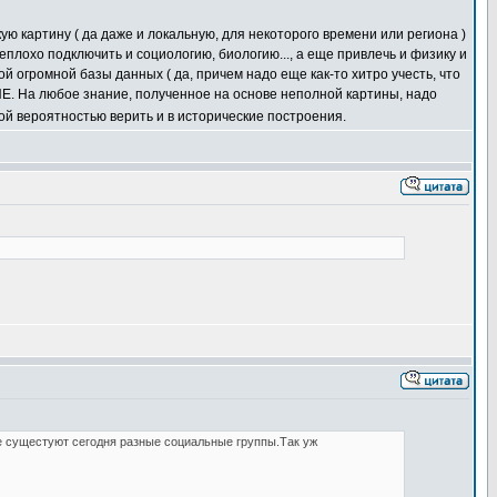
ю картину ( да даже и локальную, для некоторого времени или региона )
еплохо подключить и социологию, биологию..., а еще привлечь и физику и
ой огромной базы данных ( да, причем надо еще как-то хитро учесть, что
ИЕ. На любое знание, полученное на основе неполной картины, надо
ной вероятностью верить и в исторические построения.
 сущестуют сегодня разные социальные группы.Так уж