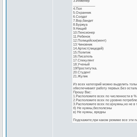
3.Инженер
____________
4.Поп
5.Охранник
6.Солдат
7.Вор,бандит
8.Буржуа
9.Нищий
10.Пенсионер
11.Ребенок
12.Полицейски(мент)
13.Чиновник
14.Артист(лицедей)
15.Политик
16.Писатель
17.Спекулянт
18.Ученый
19Проститутка.
20.Студент
21.Жулик
Из всех категорий можно выделить тол
обеспечивают работу первых.Без осталь
Прошу Вас:
1.Расположите всех по численности в %
2.Расположите всех по уровню потребле
3.Расположите всех по:а)нужны,но не в 
б) Не нужны,бесполезны
в) Не нужны, вредны
Подскажите,при каком режиме все эти п