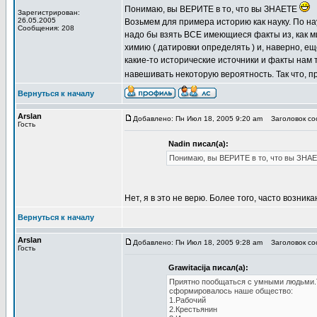
Понимаю, вы ВЕРИТЕ в то, что вы ЗНАЕТЕ
Зарегистрирован:
26.05.2005
Возьмем для примера историю как науку. По на
Сообщения: 208
надо бы взять ВСЕ имеющиеся факты из, как ми
химию ( датировки определять ) и, наверно, ещ
какие-то исторические источники и факты нам
навешивать некоторую вероятность. Так что, п
Вернуться к началу
Arslan
Добавлено: Пн Июл 18, 2005 9:20 am
Заголовок соо
Гость
Nadin писал(а):
Понимаю, вы ВЕРИТЕ в то, что вы ЗНАЕ
Нет, я в это не верю. Более того, часто возник
Вернуться к началу
Arslan
Добавлено: Пн Июл 18, 2005 9:28 am
Заголовок соо
Гость
Grawitacija писал(а):
Приятно пообщаться с умными людьми.Т
сформировалось наше общество:
1.Рабочий
2.Крестьянин