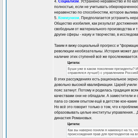
4.
Социализм
. Устранено неравенство и по к
полностью, если не учитывать обюрокраченнос
неравенство по способностям, которое вылива
5.
Коммунизм
. Предполагается устранить нер
Общество изобилия, как результат достижения
свободным от материального производства и 
другие сферы - науку и творчество, в исследов
Таким я вижу социальный прогресс и "формации
революции необязательны. История может дела
наличие этих ступеней всё же прослеживается.
Цитата:
Буши уже в каком поколении президенты? И
справлялся лучше!) с управлением Россией
В этих рассуждениях есть рациональное зерно.
довольно высокой квалификации. Царей учили п
пояс заткнут. Потому и родилась традиция вся
качествами они не обладали. А заместители и 
папа со своим опытом ещё в детстве кое-какие
Но всё это говорит только о том, что к пробл
образовывать целые институты управления... Д
династия Романовых.
Цитата:
Как вы наверно поняли я намекнул на то, ч
происхождения прав для претендентов на в