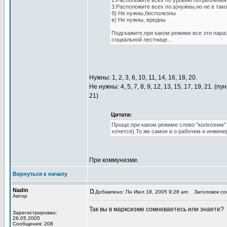
2.Расположите всех по уровню потребления,
3.Расположите всех по:а)нужны,но не в так
б) Не нужны,бесполезны
в) Не нужны, вредны
Подскажите,при каком режиме все эти пара
социальной лестнице...
Нужны: 1, 2, 3, 6, 10, 11, 14, 16, 18, 20.
Не нужны: 4, 5, 7, 8, 9, 12, 13, 15, 17, 19, 21.
21)
Цитата:
Проще,при каком режиме слово "колхозник"
хочется).То же самое и о рабочем и инженер
При коммунизме.
Вернуться к началу
Nadin
Добавлено: Пн Июл 18, 2005 9:28 am
Заголовок соо
Автор
Так вы в марксизме сомневаетесь или знаете?
Зарегистрирован:
26.05.2005
Сообщения: 208