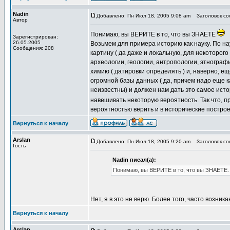
Nadin
Добавлено: Пн Июл 18, 2005 9:08 am
Заголовок соо
Автор
Понимаю, вы ВЕРИТЕ в то, что вы ЗНАЕТЕ
Зарегистрирован:
26.05.2005
Возьмем для примера историю как науку. По н
Сообщения: 208
картину ( да даже и локальную, для некоторог
археологии, геологии, антропологии, этнографи
химию ( датировки определять ) и, наверно, е
огромной базы данных ( да, причем надо еще ка
неизвестны) и должен нам дать это самое ист
навешивать некоторую вероятность. Так что, п
вероятностью верить и в исторические постро
Вернуться к началу
Arslan
Добавлено: Пн Июл 18, 2005 9:20 am
Заголовок соо
Гость
Nadin писал(а):
Понимаю, вы ВЕРИТЕ в то, что вы ЗНАЕТЕ.
Нет, я в это не верю. Более того, часто возник
Вернуться к началу
Arslan