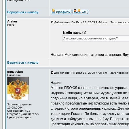
Сообщения: 208
Вернуться к началу
Arslan
Добавлено: Пн Июл 18, 2005 9:44 am
Заголовок соо
Гость
Nadin писал(а):
А можно список сомнений в студию?
Нельзя. Мои сомнения - это мои сомнения. Дру
Вернуться к началу
penzevkot
Добавлено: Пн Июл 18, 2005 4:05 pm
Заголовок соо
Писатель
Надин
Мне как ПБОЮЛ совершенно ничем не угрожает
кадровый товарищ, меня ничему уже давно не на
подобные вещи, но я уверен, что в Вашей базе
правило пресловутые инструкторы есть мелкие
Зарегистрирован:
10.08.2004
случаях и строго определенных рамках. Для м
Сообщения: 422
территории России. По большому счету мне там
Откуда: г. Дальнегорск
Приморский край
диплом и пойду устроюсь по найму. Поверьте ко
Гравитация чехвостить на оперативных совещан