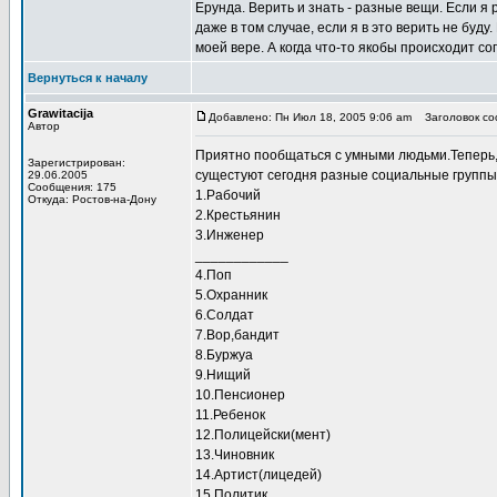
Ерунда. Верить и знать - разные вещи. Если я 
даже в том случае, если я в это верить не буд
моей вере. А когда что-то якобы происходит сог
Вернуться к началу
Grawitacija
Добавлено: Пн Июл 18, 2005 9:06 am
Заголовок соо
Автор
Приятно пообщаться с умными людьми.Теперь,
Зарегистрирован:
сущестуют сегодня разные социальные группы
29.06.2005
Сообщения: 175
1.Рабочий
Откуда: Ростов-на-Дону
2.Крестьянин
3.Инженер
____________
4.Поп
5.Охранник
6.Солдат
7.Вор,бандит
8.Буржуа
9.Нищий
10.Пенсионер
11.Ребенок
12.Полицейски(мент)
13.Чиновник
14.Артист(лицедей)
15.Политик