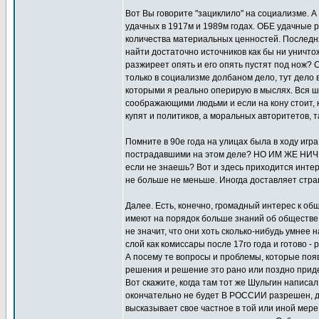
Вот Вы говорите "зациклило" на социализме. А 
удачных в 1917м и 1989м годах. ОБЕ удачные 
количества материальных ценностей. Последня
найти достаточно источников как бы ни уничто
разжиреет опять и его опять пустят под нож? С
только в социализме долбаном дело, тут дело 
которыми я реально оперирую в мыслях. Вся шт
соображающими людьми и если на кону стоит, к
купят и политиков, а моральных авторитетов, та
Помните в 90е года на улицах была в ходу игра
пострадавшими на этом деле? НО ИМ ЖЕ НИЧЕ
если не знаешь? Вот и здесь приходится инте
не больше не меньше. Иногда доставляет стра
Далее. Есть, конечно, громадный интерес к об
имеют на порядок больше знаний об обществе, а
не значит, что они хоть сколько-нибудь умнее 
слой как комиссары после 17го года и готово -
А посему те вопросы и проблемы, которые появ
решения и решение это рано или поздно приде
Вот скажите, когда там тот же Шульгин написал
окончательно не будет В РОССИИ разрешен, до
высказывает свое частное в той или иной мере