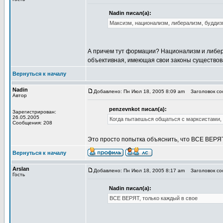
Nadin писал(а):
Максизм, национализм, либерализм, буддиз
А причем тут формации? Национализм и либера
объективная, имеющая свои законы существова
Вернуться к началу
Nadin
Добавлено: Пн Июл 18, 2005 8:09 am
Заголовок соо
Автор
penzevnkot писал(а):
Зарегистрирован:
26.05.2005
Когда пытаешься общаться с марксистами, 
Сообщения: 208
Это просто попытка объяснить, что ВСЕ ВЕРЯТ
Вернуться к началу
Arslan
Добавлено: Пн Июл 18, 2005 8:17 am
Заголовок соо
Гость
Nadin писал(а):
ВСЕ ВЕРЯТ, только каждый в свое