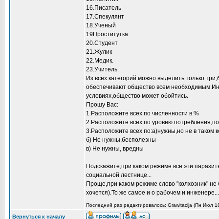
16.Писатель
17.Спекулянт
18.Ученый
19Проститутка.
20.Студент
21.Жулик
22.Медик.
23.Учитель.
Из всех категорий можно выделить только три
обеспечивают общество всем необходимым.Инж
условиях,общество может обойтись.
Прошу Вас:
1.Расположите всех по численности в %
2.Расположите всех по уровню потребления,по
3.Расположите всех по:а)нужны,но не в таком 
б) Не нужны,бесполезны
в) Не нужны, вредны
Подскажите,при каком режиме все эти паразит
социальной лестнице...
Проще,при каком режиме слово "колхозник" не
хочется).То же самое и о рабочем и инженере...
Последний раз редактировалось: Grawitacija (Пн Июл 18
Вернуться к началу