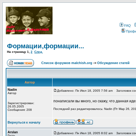
FAQ
Проф
Формации,формации...
На страницу
1
,
2
След.
Список форумов malchish.org
->
Обсуждение статей
Автор
Nadin
Добавлено: Пн Июл 18, 2005 7:56 am
Заголовок со
Автор
понаписали вы много, но скажу, что данная идея
Зарегистрирован:
26.05.2005
Последний раз редактировалось: Nadin (Пт Мар 26, 201
Сообщения: 208
Вернуться к началу
Arslan
Добавлено: Пн Июл 18, 2005 8:02 am
Заголовок соо
Гость