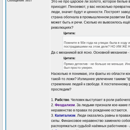
Сообщения: 5657
Это не про царское ли золото, которое белые 
приходят. Пензевкот, у вас несколько преврат
люди, значит будут и ценности. Построят зав
страна обогнала в промышленном развитии Евр
может быть и речи. Сколько их вывозилось ещё
революциях?
Цитата:
Помните в 90е года на улицах была в ходу 
пострадавшими на этом деле? НО ИМ ЖЕ Н
Да с механикой всё ясно. Основной механизм -
Цитата:
Прямо детектив - не больше не меньше. Ин
был просто уверен.
Насколько я понимаю, эти факты из области ко
такой-то ложи? Излишнее увлечение такими "ф
стремление людей к свободе. К постепенному 
проследим?
1.
Рабство
. Человек выступает в роли рабочег
2.
Феодализм
. За людьми признали кое-какие п
неравенство в правах по рождению остаются.
3.
Капитализм
. Люди оказались равны в права
силы. Финансовое неравенство заменило собой
распоряжаться судьбой наёмных работников - л