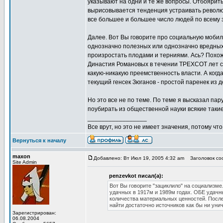
указывают на одни и те же вопросы. Отбоярит
вырисовывается тенденция устраивать револю
все большее и большее число людей по всему 
Далее. Вот Вы говорите про социальную мобил
однозначно полезных или однозначно вредных
произростать плодами и терниями. Ась? Похож
Династия Романовых в течении ТРЕХСОТ лет сп
какую-никакую преемственность власти. А ког
текущий генсек Зюганов - простой паренек и
Но это все не по теме. По теме я высказал па
поубирать из общественной науки всякие таки
_________________
Все врут, но это не имеет значения, потому что
Вернуться к началу
maxon
Добавлено: Вт Июл 19, 2005 4:32 am
Заголовок соо
Site Admin
penzevkot писал(а):
Вот Вы говорите "зациклило" на социализме.
удачных в 1917м и 1989м годах. ОБЕ удачн
количества материальных ценностей. Послед
найти достаточно источников как бы ни уни
Зарегистрирован:
06.08.2004