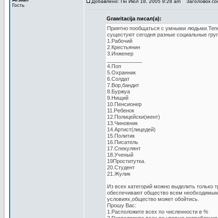
Добавлено: Пн Июл 18, 2005 9:28 am
Заголовок соо
Гость
Grawitacija писал(а):
Приятно пообщаться с умными людьми.Тепе
сущестуют сегодня разные социальные гру
1.Рабочий
2.Крестьянин
3.Инженер
____________
4.Поп
5.Охранник
6.Солдат
7.Вор,бандит
8.Буржуа
9.Нищий
10.Пенсионер
11.Ребенок
12.Полицейски(мент)
13.Чиновник
14.Артист(лицедей)
15.Политик
16.Писатель
17.Спекулянт
18.Ученый
19Проститутка.
20.Студент
21.Жулик
Из всех категорий можно выделить только 
обеспечивают общество всем необходимым.
условиях,общество может обойтись.
Прошу Вас:
1.Расположите всех по численности в %