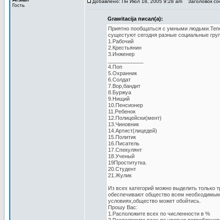
Добавлено: Пн Июл 18, 2005 9:28 am
Заголовок соо
Гость
Grawitacija писал(а):
Приятно пообщаться с умными людьми.Тепе
сущестуют сегодня разные социальные гру
1.Рабочий
2.Крестьянин
3.Инженер
____________
4.Поп
5.Охранник
6.Солдат
7.Вор,бандит
8.Буржуа
9.Нищий
10.Пенсионер
11.Ребенок
12.Полицейски(мент)
13.Чиновник
14.Артист(лицедей)
15.Политик
16.Писатель
17.Спекулянт
18.Ученый
19Проститутка.
20.Студент
21.Жулик
Из всех категорий можно выделить только 
обеспечивают общество всем необходимым.
условиях,общество может обойтись.
Прошу Вас:
1.Расположите всех по численности в %