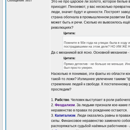
Сообщения: 5657
Это не про царское ли золото, которое белые 
приходят. Пензевкот, у вас несколько преврат
люди, значит будут и ценности. Построят зав
страна обогнала в промышленном развитии Евр
может быть и речи. Сколько их вывозилось ещё
революциях?
Цитата:
Помните в 90е года на улицах была в ходу 
пострадавшими на этом деле? НО ИМ ЖЕ Н
Да с механикой всё ясно. Основной механизм -
Цитата:
Прямо детектив - не больше не меньше. Ин
был просто уверен.
Насколько я понимаю, эти факты из области ко
такой-то ложи? Излишнее увлечение такими "ф
стремление людей к свободе. К постепенному 
проследим?
1.
Рабство
. Человек выступает в роли рабочег
2.
Феодализм
. За людьми признали кое-какие п
неравенство в правах по рождению остаются.
3.
Капитализм
. Люди оказались равны в права
силы. Финансовое неравенство заменило собой
распоряжаться судьбой наёмных работников - л