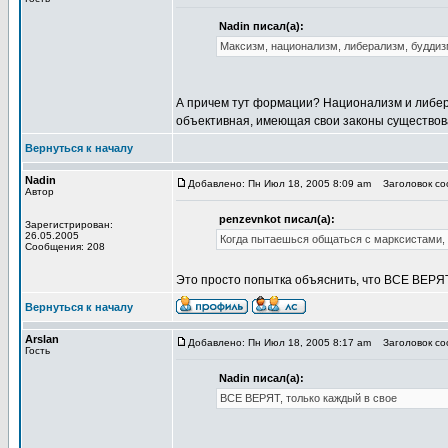
Nadin писал(а):
Максизм, национализм, либерализм, буддиз
А причем тут формации? Национализм и либера
объективная, имеющая свои законы существова
Вернуться к началу
Nadin
Добавлено: Пн Июл 18, 2005 8:09 am
Заголовок соо
Автор
penzevnkot писал(а):
Зарегистрирован:
26.05.2005
Когда пытаешься общаться с марксистами, 
Сообщения: 208
Это просто попытка объяснить, что ВСЕ ВЕРЯТ
Вернуться к началу
Arslan
Добавлено: Пн Июл 18, 2005 8:17 am
Заголовок соо
Гость
Nadin писал(а):
ВСЕ ВЕРЯТ, только каждый в свое