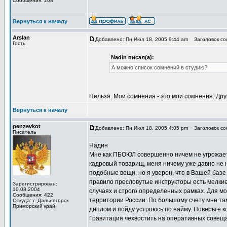
Сообщения: 208
Вернуться к началу
Arslan
Добавлено: Пн Июл 18, 2005 9:44 am
Заголовок соо
Гость
Nadin писал(а):
А можно список сомнений в студию?
Нельзя. Мои сомнения - это мои сомнения. Дру
Вернуться к началу
penzevkot
Добавлено: Пн Июл 18, 2005 4:05 pm
Заголовок соо
Писатель
Надин
Мне как ПБОЮЛ совершенно ничем не угрожает
кадровый товарищ, меня ничему уже давно не на
подобные вещи, но я уверен, что в Вашей базе
правило пресловутые инструкторы есть мелкие
Зарегистрирован:
10.08.2004
случаях и строго определенных рамках. Для м
Сообщения: 422
территории России. По большому счету мне там
Откуда: г. Дальнегорск
Приморский край
диплом и пойду устроюсь по найму. Поверьте ко
Гравитация чехвостить на оперативных совещан