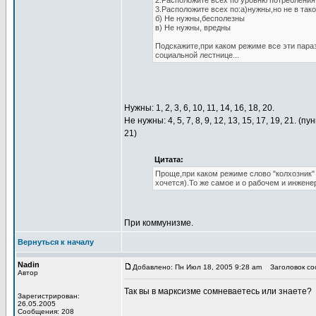
2.Расположите всех по уровню потребления,
3.Расположите всех по:а)нужны,но не в так
б) Не нужны,бесполезны
в) Не нужны, вредны
Подскажите,при каком режиме все эти пара
социальной лестнице...
Нужны: 1, 2, 3, 6, 10, 11, 14, 16, 18, 20.
Не нужны: 4, 5, 7, 8, 9, 12, 13, 15, 17, 19, 21.
21)
Цитата:
Проще,при каком режиме слово "колхозник"
хочется).То же самое и о рабочем и инженер
При коммунизме.
Вернуться к началу
Nadin
Добавлено: Пн Июл 18, 2005 9:28 am
Заголовок соо
Автор
Так вы в марксизме сомневаетесь или знаете?
Зарегистрирован:
26.05.2005
Сообщения: 208