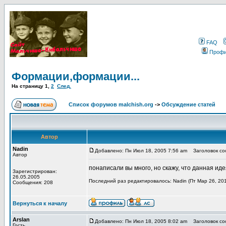
FAQ
Проф
Формации,формации...
На страницу
1
,
2
След.
Список форумов malchish.org
->
Обсуждение статей
Автор
Nadin
Добавлено: Пн Июл 18, 2005 7:56 am
Заголовок со
Автор
понаписали вы много, но скажу, что данная идея
Зарегистрирован:
26.05.2005
Последний раз редактировалось: Nadin (Пт Мар 26, 201
Сообщения: 208
Вернуться к началу
Arslan
Добавлено: Пн Июл 18, 2005 8:02 am
Заголовок соо
Гость