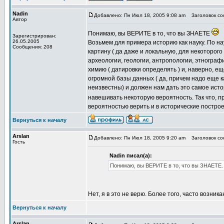
Nadin
Добавлено: Пн Июл 18, 2005 9:08 am
Заголовок соо
Автор
Понимаю, вы ВЕРИТЕ в то, что вы ЗНАЕТЕ
Зарегистрирован:
26.05.2005
Возьмем для примера историю как науку. По н
Сообщения: 208
картину ( да даже и локальную, для некоторог
археологии, геологии, антропологии, этнографи
химию ( датировки определять ) и, наверно, е
огромной базы данных ( да, причем надо еще ка
неизвестны) и должен нам дать это самое ист
навешивать некоторую вероятность. Так что, п
вероятностью верить и в исторические постро
Вернуться к началу
Arslan
Добавлено: Пн Июл 18, 2005 9:20 am
Заголовок соо
Гость
Nadin писал(а):
Понимаю, вы ВЕРИТЕ в то, что вы ЗНАЕТЕ.
Нет, я в это не верю. Более того, часто возник
Вернуться к началу
Arslan