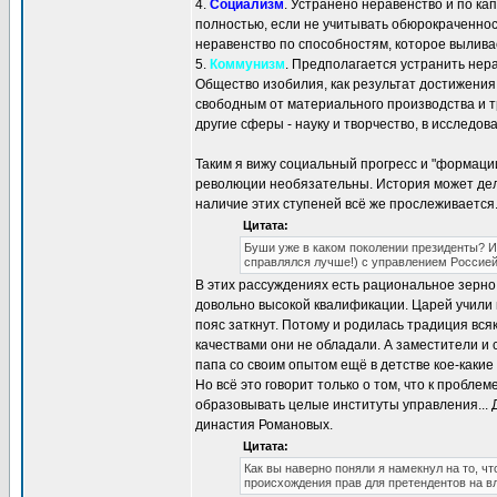
4.
Социализм
. Устранено неравенство и по к
полностью, если не учитывать обюрокраченнос
неравенство по способностям, которое вылива
5.
Коммунизм
. Предполагается устранить нер
Общество изобилия, как результат достижения
свободным от материального производства и 
другие сферы - науку и творчество, в исследов
Таким я вижу социальный прогресс и "формации
революции необязательны. История может дела
наличие этих ступеней всё же прослеживается.
Цитата:
Буши уже в каком поколении президенты? И
справлялся лучше!) с управлением Россией
В этих рассуждениях есть рациональное зерно.
довольно высокой квалификации. Царей учили п
пояс заткнут. Потому и родилась традиция вся
качествами они не обладали. А заместители и 
папа со своим опытом ещё в детстве кое-какие
Но всё это говорит только о том, что к пробл
образовывать целые институты управления... Д
династия Романовых.
Цитата:
Как вы наверно поняли я намекнул на то, ч
происхождения прав для претендентов на в