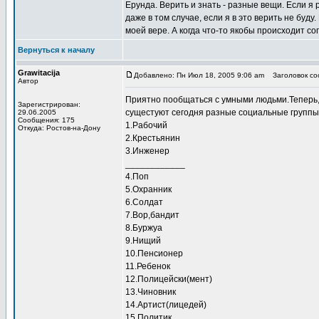
Ерунда. Верить и знать - разные вещи. Если я 
даже в том случае, если я в это верить не буд
моей вере. А когда что-то якобы происходит сог
Вернуться к началу
Grawitacija
Добавлено: Пн Июл 18, 2005 9:06 am
Заголовок соо
Автор
Приятно пообщаться с умными людьми.Теперь,
Зарегистрирован:
сущестуют сегодня разные социальные группы
29.06.2005
Сообщения: 175
1.Рабочий
Откуда: Ростов-на-Дону
2.Крестьянин
3.Инженер
____________
4.Поп
5.Охранник
6.Солдат
7.Вор,бандит
8.Буржуа
9.Нищий
10.Пенсионер
11.Ребенок
12.Полицейски(мент)
13.Чиновник
14.Артист(лицедей)
15.Политик