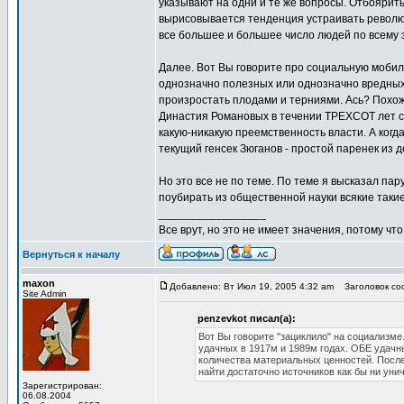
указывают на одни и те же вопросы. Отбоярит
вырисовывается тенденция устраивать револю
все большее и большее число людей по всему 
Далее. Вот Вы говорите про социальную мобил
однозначно полезных или однозначно вредных
произростать плодами и терниями. Ась? Похож
Династия Романовых в течении ТРЕХСОТ лет сп
какую-никакую преемственность власти. А ког
текущий генсек Зюганов - простой паренек и
Но это все не по теме. По теме я высказал па
поубирать из общественной науки всякие таки
_________________
Все врут, но это не имеет значения, потому что
Вернуться к началу
maxon
Добавлено: Вт Июл 19, 2005 4:32 am
Заголовок соо
Site Admin
penzevkot писал(а):
Вот Вы говорите "зациклило" на социализме.
удачных в 1917м и 1989м годах. ОБЕ удачн
количества материальных ценностей. Послед
найти достаточно источников как бы ни уни
Зарегистрирован:
06.08.2004