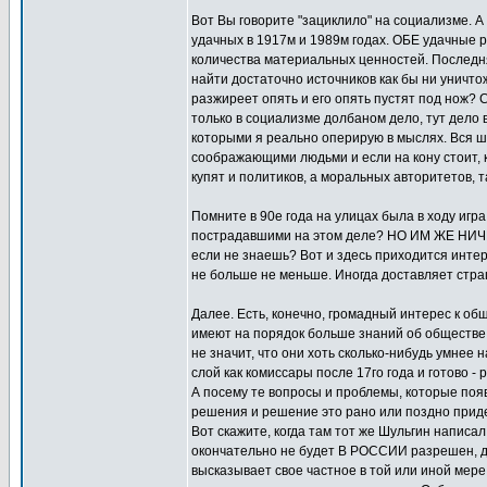
Вот Вы говорите "зациклило" на социализме. А 
удачных в 1917м и 1989м годах. ОБЕ удачные 
количества материальных ценностей. Последня
найти достаточно источников как бы ни уничто
разжиреет опять и его опять пустят под нож? С
только в социализме долбаном дело, тут дело 
которыми я реально оперирую в мыслях. Вся шт
соображающими людьми и если на кону стоит, к
купят и политиков, а моральных авторитетов, та
Помните в 90е года на улицах была в ходу игра
пострадавшими на этом деле? НО ИМ ЖЕ НИЧЕ
если не знаешь? Вот и здесь приходится инте
не больше не меньше. Иногда доставляет стра
Далее. Есть, конечно, громадный интерес к об
имеют на порядок больше знаний об обществе, а
не значит, что они хоть сколько-нибудь умнее 
слой как комиссары после 17го года и готово -
А посему те вопросы и проблемы, которые появ
решения и решение это рано или поздно приде
Вот скажите, когда там тот же Шульгин написал
окончательно не будет В РОССИИ разрешен, до
высказывает свое частное в той или иной мере