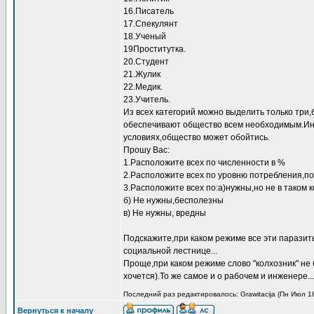
16.Писатель
17.Спекулянт
18.Ученый
19Проститутка.
20.Студент
21.Жулик
22.Медик.
23.Учитель.
Из всех категорий можно выделить только три
обеспечивают общество всем необходимым.Инж
условиях,общество может обойтись.
Прошу Вас:
1.Расположите всех по численности в %
2.Расположите всех по уровню потребления,по
3.Расположите всех по:а)нужны,но не в таком 
б) Не нужны,бесполезны
в) Не нужны, вредны
Подскажите,при каком режиме все эти паразит
социальной лестнице...
Проще,при каком режиме слово "колхозник" не
хочется).То же самое и о рабочем и инженере...
Последний раз редактировалось: Grawitacija (Пн Июл 18
Вернуться к началу