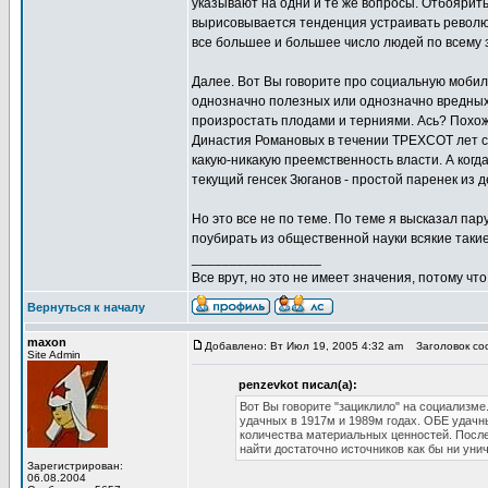
указывают на одни и те же вопросы. Отбоярит
вырисовывается тенденция устраивать револю
все большее и большее число людей по всему 
Далее. Вот Вы говорите про социальную мобил
однозначно полезных или однозначно вредных
произростать плодами и терниями. Ась? Похож
Династия Романовых в течении ТРЕХСОТ лет сп
какую-никакую преемственность власти. А ког
текущий генсек Зюганов - простой паренек и
Но это все не по теме. По теме я высказал па
поубирать из общественной науки всякие таки
_________________
Все врут, но это не имеет значения, потому что
Вернуться к началу
maxon
Добавлено: Вт Июл 19, 2005 4:32 am
Заголовок соо
Site Admin
penzevkot писал(а):
Вот Вы говорите "зациклило" на социализме.
удачных в 1917м и 1989м годах. ОБЕ удачн
количества материальных ценностей. Послед
найти достаточно источников как бы ни уни
Зарегистрирован:
06.08.2004