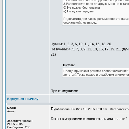
2.Расположите всех по уровню потребления,
3.Расположите всех по:а)нужны,но не в так
б) Не нужны,бесполезны
в) Не нужны, вредны
Подскажите,при каком режиме все эти пара
социальной лестнице...
Нужны: 1, 2, 3, 6, 10, 11, 14, 16, 18, 20.
Не нужны: 4, 5, 7, 8, 9, 12, 13, 15, 17, 19, 21.
21)
Цитата:
Проще,при каком режиме слово "колхозник"
хочется).То же самое и о рабочем и инженер
При коммунизме.
Вернуться к началу
Nadin
Добавлено: Пн Июл 18, 2005 9:28 am
Заголовок соо
Автор
Так вы в марксизме сомневаетесь или знаете?
Зарегистрирован:
26.05.2005
Сообщения: 208