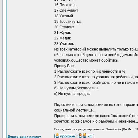
16.Писатель
17.Спекулянт
18.Ученый
19Проститутка.
20.Студент
21.Жулик
22.Медик.
23.Учитель.
Из всех категорий можно выделить только три
обеспечивают общество всем необходимым.Инж
условиях,общество может обойтись.
Прошу Вас:
1.Расположите всех по численности в %
2.Расположите всех по уровню потребления,по
3.Расположите всех по:а)нужны,но не в таком 
б) Не нужны,бесполезны
в) Не нужны, вредны
Подскажите,при каком режиме все эти паразит
социальной лестнице...
Проще,при каком режиме слово "колхозник" не
хочется).То же самое и о рабочем и инженере...
Последний раз редактировалось: Grawitacija (Пн Июл 18
Вернуться к началу