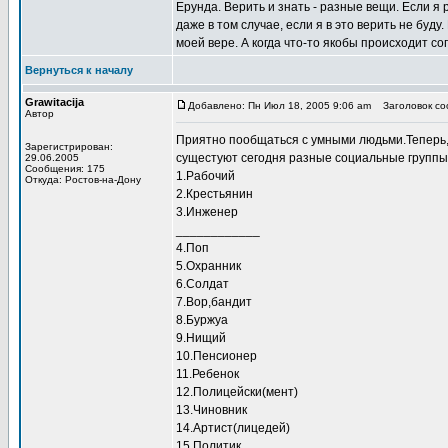
Ерунда. Верить и знать - разные вещи. Если я 
даже в том случае, если я в это верить не буд
моей вере. А когда что-то якобы происходит сог
Вернуться к началу
Grawitacija
Добавлено: Пн Июл 18, 2005 9:06 am
Заголовок соо
Автор
Приятно пообщаться с умными людьми.Теперь,
Зарегистрирован:
сущестуют сегодня разные социальные группы
29.06.2005
Сообщения: 175
1.Рабочий
Откуда: Ростов-на-Дону
2.Крестьянин
3.Инженер
____________
4.Поп
5.Охранник
6.Солдат
7.Вор,бандит
8.Буржуа
9.Нищий
10.Пенсионер
11.Ребенок
12.Полицейски(мент)
13.Чиновник
14.Артист(лицедей)
15.Политик