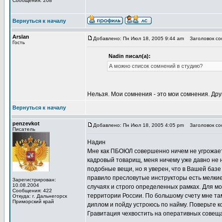
Сообщения: 208
Вернуться к началу
Arslan
Добавлено: Пн Июл 18, 2005 9:44 am
Заголовок соо
Гость
Nadin писал(а):
А можно список сомнений в студию?
Нельзя. Мои сомнения - это мои сомнения. Дру
Вернуться к началу
penzevkot
Добавлено: Пн Июл 18, 2005 4:05 pm
Заголовок соо
Писатель
Надин
Мне как ПБОЮЛ совершенно ничем не угрожает
кадровый товарищ, меня ничему уже давно не на
подобные вещи, но я уверен, что в Вашей базе
правило пресловутые инструкторы есть мелкие
Зарегистрирован:
10.08.2004
случаях и строго определенных рамках. Для м
Сообщения: 422
территории России. По большому счету мне там
Откуда: г. Дальнегорск
Приморский край
диплом и пойду устроюсь по найму. Поверьте ко
Гравитация чехвостить на оперативных совещан