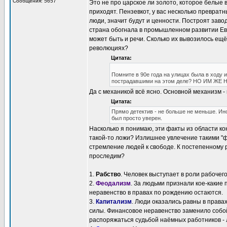
Сообщения: 5657
Это не про царское ли золото, которое белые 
приходят. Пензевкот, у вас несколько преврат
люди, значит будут и ценности. Построят зав
страна обогнала в промышленном развитии Евр
может быть и речи. Сколько их вывозилось ещё
революциях?
Цитата:
Помните в 90е года на улицах была в ходу 
пострадавшими на этом деле? НО ИМ ЖЕ Н
Да с механикой всё ясно. Основной механизм -
Цитата:
Прямо детектив - не больше не меньше. Ин
был просто уверен.
Насколько я понимаю, эти факты из области ко
такой-то ложи? Излишнее увлечение такими "ф
стремление людей к свободе. К постепенному 
проследим?
1.
Рабство
. Человек выступает в роли рабочег
2.
Феодализм
. За людьми признали кое-какие п
неравенство в правах по рождению остаются.
3.
Капитализм
. Люди оказались равны в права
силы. Финансовое неравенство заменило собой
распоряжаться судьбой наёмных работников - л