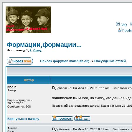
FAQ
Проф
Формации,формации...
На страницу
1
,
2
След.
Список форумов malchish.org
->
Обсуждение статей
Автор
Nadin
Добавлено: Пн Июл 18, 2005 7:56 am
Заголовок со
Автор
понаписали вы много, но скажу, что данная идея
Зарегистрирован:
26.05.2005
Последний раз редактировалось: Nadin (Пт Мар 26, 201
Сообщения: 208
Вернуться к началу
Arslan
Добавлено: Пн Июл 18, 2005 8:02 am
Заголовок соо
Гость