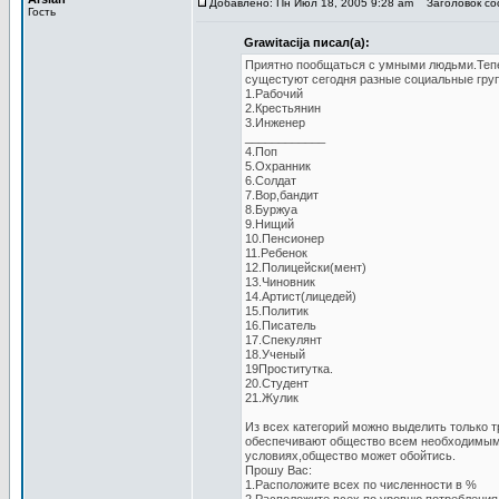
Добавлено: Пн Июл 18, 2005 9:28 am
Заголовок соо
Гость
Grawitacija писал(а):
Приятно пообщаться с умными людьми.Тепе
сущестуют сегодня разные социальные гру
1.Рабочий
2.Крестьянин
3.Инженер
____________
4.Поп
5.Охранник
6.Солдат
7.Вор,бандит
8.Буржуа
9.Нищий
10.Пенсионер
11.Ребенок
12.Полицейски(мент)
13.Чиновник
14.Артист(лицедей)
15.Политик
16.Писатель
17.Спекулянт
18.Ученый
19Проститутка.
20.Студент
21.Жулик
Из всех категорий можно выделить только 
обеспечивают общество всем необходимым.
условиях,общество может обойтись.
Прошу Вас:
1.Расположите всех по численности в %