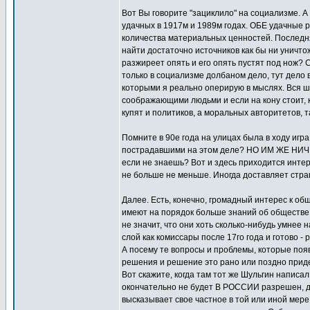
Вот Вы говорите "зациклило" на социализме. А 
удачных в 1917м и 1989м годах. ОБЕ удачные 
количества материальных ценностей. Последня
найти достаточно источников как бы ни уничто
разжиреет опять и его опять пустят под нож? С
только в социализме долбаном дело, тут дело 
которыми я реально оперирую в мыслях. Вся шт
соображающими людьми и если на кону стоит, к
купят и политиков, а моральных авторитетов, та
Помните в 90е года на улицах была в ходу игра
пострадавшими на этом деле? НО ИМ ЖЕ НИЧЕ
если не знаешь? Вот и здесь приходится инте
не больше не меньше. Иногда доставляет стра
Далее. Есть, конечно, громадный интерес к об
имеют на порядок больше знаний об обществе, а
не значит, что они хоть сколько-нибудь умнее 
слой как комиссары после 17го года и готово -
А посему те вопросы и проблемы, которые появ
решения и решение это рано или поздно приде
Вот скажите, когда там тот же Шульгин написал
окончательно не будет В РОССИИ разрешен, до
высказывает свое частное в той или иной мере