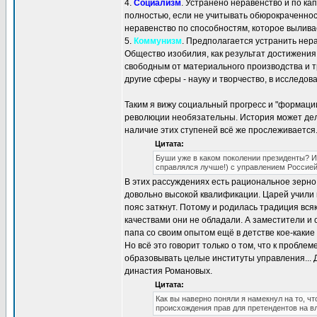
4.
Социализм
. Устранено неравенство и по к
полностью, если не учитывать обюрокраченнос
неравенство по способностям, которое вылива
5.
Коммунизм
. Предполагается устранить нер
Общество изобилия, как результат достижения
свободным от материального производства и 
другие сферы - науку и творчество, в исследов
Таким я вижу социальный прогресс и "формации
революции необязательны. История может дела
наличие этих ступеней всё же прослеживается.
Цитата:
Буши уже в каком поколении президенты? И
справлялся лучше!) с управлением Россией
В этих рассуждениях есть рациональное зерно.
довольно высокой квалификации. Царей учили п
пояс заткнут. Потому и родилась традиция вся
качествами они не обладали. А заместители и 
папа со своим опытом ещё в детстве кое-какие
Но всё это говорит только о том, что к пробл
образовывать целые институты управления... Д
династия Романовых.
Цитата:
Как вы наверно поняли я намекнул на то, ч
происхождения прав для претендентов на в