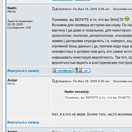
Nadin
Добавлено: Пн Июл 18, 2005 9:08 am
Заголовок соо
Автор
Понимаю, вы ВЕРИТЕ в то, что вы ЗНАЕТЕ
Зарегистрирован:
26.05.2005
Возьмем для примера историю как науку. По н
Сообщения: 208
картину ( да даже и локальную, для некоторог
археологии, геологии, антропологии, этнографи
химию ( датировки определять ) и, наверно, е
огромной базы данных ( да, причем надо еще ка
неизвестны) и должен нам дать это самое ист
навешивать некоторую вероятность. Так что, п
вероятностью верить и в исторические постро
Вернуться к началу
Arslan
Добавлено: Пн Июл 18, 2005 9:20 am
Заголовок соо
Гость
Nadin писал(а):
Понимаю, вы ВЕРИТЕ в то, что вы ЗНАЕТЕ.
Нет, я в это не верю. Более того, часто возник
Вернуться к началу
Arslan