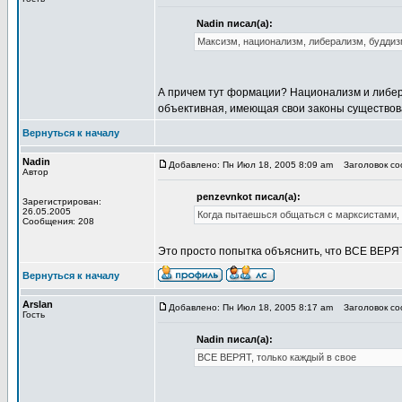
Nadin писал(а):
Максизм, национализм, либерализм, буддиз
А причем тут формации? Национализм и либера
объективная, имеющая свои законы существова
Вернуться к началу
Nadin
Добавлено: Пн Июл 18, 2005 8:09 am
Заголовок соо
Автор
penzevnkot писал(а):
Зарегистрирован:
26.05.2005
Когда пытаешься общаться с марксистами, 
Сообщения: 208
Это просто попытка объяснить, что ВСЕ ВЕРЯТ
Вернуться к началу
Arslan
Добавлено: Пн Июл 18, 2005 8:17 am
Заголовок соо
Гость
Nadin писал(а):
ВСЕ ВЕРЯТ, только каждый в свое