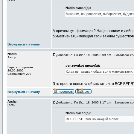
Nadin писал(а):
Максизм, национализм, либерализм, буддиз
А причем тут формации? Национализм и либера
объективная, имеющая свои законы существова
Вернуться к началу
Nadin
Добавлено: Пн Июл 18, 2005 8:09 am
Заголовок соо
Автор
penzevnkot писал(а):
Зарегистрирован:
26.05.2005
Когда пытаешься общаться с марксистами, 
Сообщения: 208
Это просто попытка объяснить, что ВСЕ ВЕРЯТ
Вернуться к началу
Arslan
Добавлено: Пн Июл 18, 2005 8:17 am
Заголовок соо
Гость
Nadin писал(а):
ВСЕ ВЕРЯТ, только каждый в свое