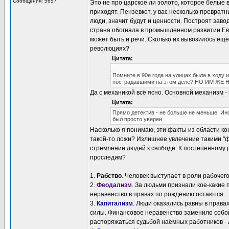
Сообщения: 5657
Это не про царское ли золото, которое белые 
приходят. Пензевкот, у вас несколько преврат
люди, значит будут и ценности. Построят зав
страна обогнала в промышленном развитии Евр
может быть и речи. Сколько их вывозилось ещё
революциях?
Цитата:
Помните в 90е года на улицах была в ходу 
пострадавшими на этом деле? НО ИМ ЖЕ Н
Да с механикой всё ясно. Основной механизм -
Цитата:
Прямо детектив - не больше не меньше. Ин
был просто уверен.
Насколько я понимаю, эти факты из области ко
такой-то ложи? Излишнее увлечение такими "ф
стремление людей к свободе. К постепенному 
проследим?
1.
Рабство
. Человек выступает в роли рабочег
2.
Феодализм
. За людьми признали кое-какие п
неравенство в правах по рождению остаются.
3.
Капитализм
. Люди оказались равны в права
силы. Финансовое неравенство заменило собой
распоряжаться судьбой наёмных работников - л