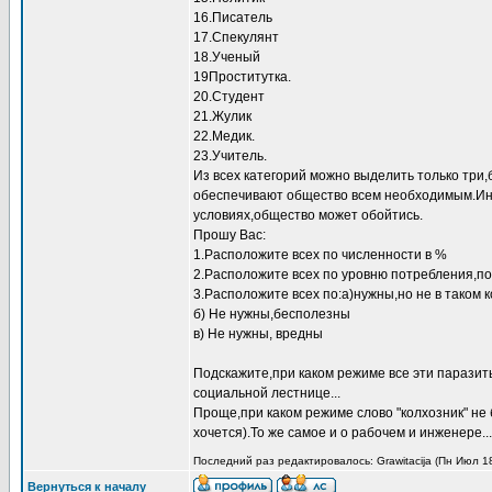
16.Писатель
17.Спекулянт
18.Ученый
19Проститутка.
20.Студент
21.Жулик
22.Медик.
23.Учитель.
Из всех категорий можно выделить только три
обеспечивают общество всем необходимым.Инж
условиях,общество может обойтись.
Прошу Вас:
1.Расположите всех по численности в %
2.Расположите всех по уровню потребления,по
3.Расположите всех по:а)нужны,но не в таком 
б) Не нужны,бесполезны
в) Не нужны, вредны
Подскажите,при каком режиме все эти паразит
социальной лестнице...
Проще,при каком режиме слово "колхозник" не
хочется).То же самое и о рабочем и инженере...
Последний раз редактировалось: Grawitacija (Пн Июл 18
Вернуться к началу