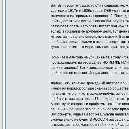
Вот Вы говорите "зациклило" на социализме. А 
удачных в 1917м и 1989м годах. ОБЕ удачные 
количества материальных ценностей. Последня
найти достаточно источников как бы ни уничто
разжиреет опять и его опять пустят под нож? С
только в социализме долбаном дело, тут дело 
которыми я реально оперирую в мыслях. Вся шт
соображающими людьми и если на кону стоит, к
купят и политиков, а моральных авторитетов, та
Помните в 90е года на улицах была в ходу игра
пострадавшими на этом деле? НО ИМ ЖЕ НИЧЕ
если не знаешь? Вот и здесь приходится инте
не больше не меньше. Иногда доставляет стра
Далее. Есть, конечно, громадный интерес к об
имеют на порядок больше знаний об обществе, а
не значит, что они хоть сколько-нибудь умнее 
слой как комиссары после 17го года и готово -
А посему те вопросы и проблемы, которые появ
решения и решение это рано или поздно приде
Вот скажите, когда там тот же Шульгин написал
окончательно не будет В РОССИИ разрешен, до
высказывает свое частное в той или иной мере