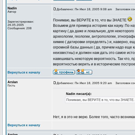
Nadin
Добавлено: Пн Июл 18, 2005 9:08 am
Заголовок соо
Автор
Понимаю, вы ВЕРИТЕ в то, что вы ЗНАЕТЕ
Зарегистрирован:
26.05.2005
Возьмем для примера историю как науку. По н
Сообщения: 208
картину ( да даже и локальную, для некоторог
археологии, геологии, антропологии, этнографи
химию ( датировки определять ) и, наверно, е
огромной базы данных ( да, причем надо еще ка
неизвестны) и должен нам дать это самое ист
навешивать некоторую вероятность. Так что, п
вероятностью верить и в исторические постро
Вернуться к началу
Arslan
Добавлено: Пн Июл 18, 2005 9:20 am
Заголовок соо
Гость
Nadin писал(а):
Понимаю, вы ВЕРИТЕ в то, что вы ЗНАЕТЕ.
Нет, я в это не верю. Более того, часто возник
Вернуться к началу
Arslan