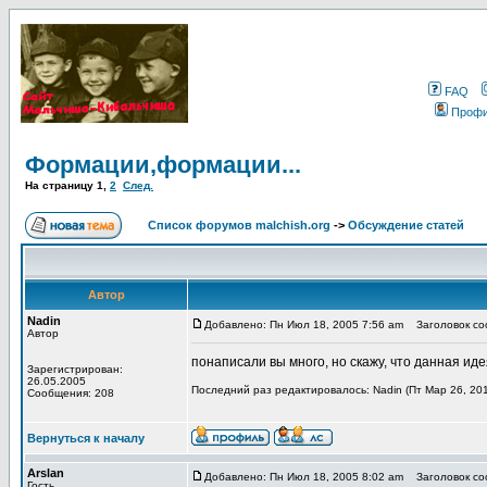
FAQ
Проф
Формации,формации...
На страницу
1
,
2
След.
Список форумов malchish.org
->
Обсуждение статей
Автор
Nadin
Добавлено: Пн Июл 18, 2005 7:56 am
Заголовок со
Автор
понаписали вы много, но скажу, что данная идея
Зарегистрирован:
26.05.2005
Последний раз редактировалось: Nadin (Пт Мар 26, 201
Сообщения: 208
Вернуться к началу
Arslan
Добавлено: Пн Июл 18, 2005 8:02 am
Заголовок соо
Гость