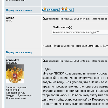
Сообщения: 208
Вернуться к началу
Arslan
Добавлено: Пн Июл 18, 2005 9:44 am
Заголовок соо
Гость
Nadin писал(а):
А можно список сомнений в студию?
Нельзя. Мои сомнения - это мои сомнения. Дру
Вернуться к началу
penzevkot
Добавлено: Пн Июл 18, 2005 4:05 pm
Заголовок соо
Писатель
Надин
Мне как ПБОЮЛ совершенно ничем не угрожает
кадровый товарищ, меня ничему уже давно не на
подобные вещи, но я уверен, что в Вашей базе
правило пресловутые инструкторы есть мелкие
Зарегистрирован:
10.08.2004
случаях и строго определенных рамках. Для м
Сообщения: 422
территории России. По большому счету мне там
Откуда: г. Дальнегорск
Приморский край
диплом и пойду устроюсь по найму. Поверьте ко
Гравитация чехвостить на оперативных совещан