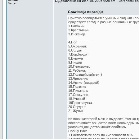
Добавлено: Пн Июл 18, 2005 9:28 am
Заголовок соо
Гость
Grawitacija писал(а):
Приятно пообщаться с умными людьми.Тепе
сущестуют сегодня разные социальные гру
1.Рабочий
2.Крестьянин
3.Инженер
____________
4.Поп
5.Охранник
6.Солдат
7.Вор,бандит
8.Буржуа
9.Нищий
10.Пенсионер
11.Ребенок
12.Полицейски(мент)
13.Чиновник
14.Артист(лицедей)
15.Политик
16.Писатель
17.Спекулянт
18.Ученый
19Проститутка.
20.Студент
21.Жулик
Из всех категорий можно выделить только 
обеспечивают общество всем необходимым.
условиях,общество может обойтись.
Прошу Вас:
1.Расположите всех по численности в %