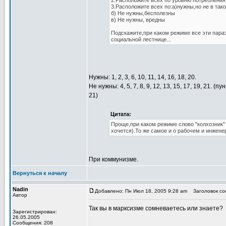
2.Расположите всех по уровню потребления,
3.Расположите всех по:а)нужны,но не в так
б) Не нужны,бесполезны
в) Не нужны, вредны
Подскажите,при каком режиме все эти пара
социальной лестнице...
Нужны: 1, 2, 3, 6, 10, 11, 14, 16, 18, 20.
Не нужны: 4, 5, 7, 8, 9, 12, 13, 15, 17, 19, 21.
21)
Цитата:
Проще,при каком режиме слово "колхозник"
хочется).То же самое и о рабочем и инженер
При коммунизме.
Вернуться к началу
Nadin
Добавлено: Пн Июл 18, 2005 9:28 am
Заголовок соо
Автор
Так вы в марксизме сомневаетесь или знаете?
Зарегистрирован:
26.05.2005
Сообщения: 208