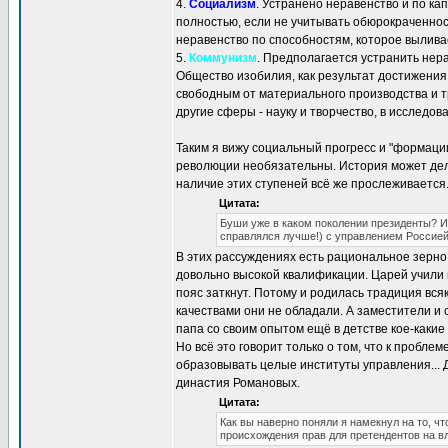
4.
Социализм
. Устранено неравенство и по к
полностью, если не учитывать обюрокраченнос
неравенство по способностям, которое вылива
5.
Коммунизм
. Предполагается устранить нер
Общество изобилия, как результат достижения
свободным от материального производства и 
другие сферы - науку и творчество, в исследов
Таким я вижу социальный прогресс и "формации
революции необязательны. История может дела
наличие этих ступеней всё же прослеживается.
Цитата:
Буши уже в каком поколении президенты? И
справлялся лучше!) с управлением Россией
В этих рассуждениях есть рациональное зерно.
довольно высокой квалификации. Царей учили п
пояс заткнут. Потому и родилась традиция вся
качествами они не обладали. А заместители и 
папа со своим опытом ещё в детстве кое-какие
Но всё это говорит только о том, что к пробл
образовывать целые институты управления... Д
династия Романовых.
Цитата:
Как вы наверно поняли я намекнул на то, ч
происхождения прав для претендентов на в