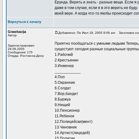
Ерунда. Верить и знать - разные вещи. Если я 
даже в том случае, если я в это верить не буд
моей вере. А когда что-то якобы происходит сог
Вернуться к началу
Grawitacija
Добавлено: Пн Июл 18, 2005 9:06 am
Заголовок соо
Автор
Приятно пообщаться с умными людьми.Теперь,
Зарегистрирован:
сущестуют сегодня разные социальные группы
29.06.2005
Сообщения: 175
1.Рабочий
Откуда: Ростов-на-Дону
2.Крестьянин
3.Инженер
____________
4.Поп
5.Охранник
6.Солдат
7.Вор,бандит
8.Буржуа
9.Нищий
10.Пенсионер
11.Ребенок
12.Полицейски(мент)
13.Чиновник
14.Артист(лицедей)
15.Политик