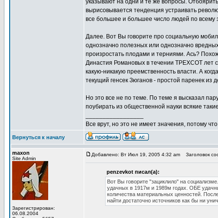
указывают на одни и те же вопросы. Отбоярит
вырисовывается тенденция устраивать револю
все большее и большее число людей по всему 
Далее. Вот Вы говорите про социальную мобил
однозначно полезных или однозначно вредных
произростать плодами и терниями. Ась? Похож
Династия Романовых в течении ТРЕХСОТ лет сп
какую-никакую преемственность власти. А ког
текущий генсек Зюганов - простой паренек и
Но это все не по теме. По теме я высказал па
поубирать из общественной науки всякие таки
_________________
Все врут, но это не имеет значения, потому что
Вернуться к началу
maxon
Добавлено: Вт Июл 19, 2005 4:32 am
Заголовок соо
Site Admin
penzevkot писал(а):
Вот Вы говорите "зациклило" на социализме.
удачных в 1917м и 1989м годах. ОБЕ удачн
количества материальных ценностей. Послед
найти достаточно источников как бы ни уни
Зарегистрирован:
06.08.2004