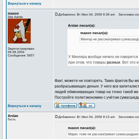
Вернуться к началу
maxon
Добавлено: Вт Июл 04, 2006 6:39 am
Заголовок соо
Site Admin
Arslan писал(а):
maxon писал(а):
Менгер не рассматривал сумасшед
Зарегистрирован:
06.08.2004
Сообщения: 5657
У Менгера вообще ничего не говорится
при этом, что товары
разные
. Вот это и
Факт, можете не повторять. Таких фактов Вы 
разбрасывающих деньги. У него все капиталис
людей обменивающих товар на точно такой же. 
Постройте политэкономию с учётом сумасшедши
Вернуться к началу
Arslan
Добавлено: Вт Июл 04, 2006 9:13 am
Заголовок соо
Гость
maxon писал(а):
Маркс тоже не рассматривал сумасшедших