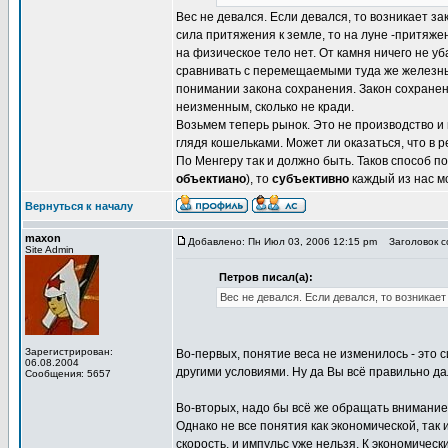
Вес не девался. Если девался, то возникает з
сила притяжения к земле, то на луне -притяже
на физическое тело нет. От камня ничего не у
сравнивать с перемещаемыми туда же железными
понимании закона сохранения. Закон сохранени
неизменным, сколько не кради.
Возьмем теперь рынок. Это не производство и
глядя кошельками. Может ли оказаться, что в р
По Менгеру так и должно быть. Таков способ по
объектиано
), то
субъективно
каждый из нас мо
Вернуться к началу
maxon
Добавлено: Пн Июл 03, 2006 12:15 pm
Заголовок со
Site Admin
Петров писал(а):
Вес не девался. Если девался, то возникае
Зарегистрирован:
Во-первых, понятие веса не изменилось - это 
06.08.2004
другими условиями. Ну да Вы всё правильно д
Сообщения: 5657
Во-вторых, надо бы всё же обращать внимание 
Однако не все понятия как экономической, так
скорость, и импульс уже нельзя. К экономичес