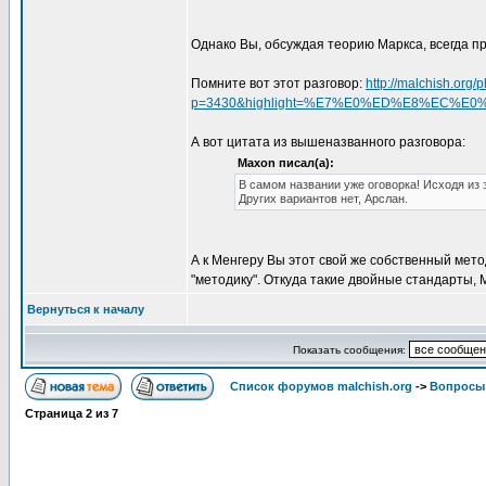
Однако Вы, обсуждая теорию Маркса, всегда 
Помните вот этот разговор:
http://malchish.org
p=3430&highlight=%E7%E0%ED%E8%EC%E
А вот цитата из вышеназванного разговора:
Maxon писал(а):
В самом названии уже оговорка! Исходя из 
Других вариантов нет, Арслан.
А к Менгеру Вы этот свой же собственный мето
"методику". Откуда такие двойные стандарты,
Вернуться к началу
Показать сообщения:
Список форумов malchish.org
->
Вопросы
Страница
2
из
7