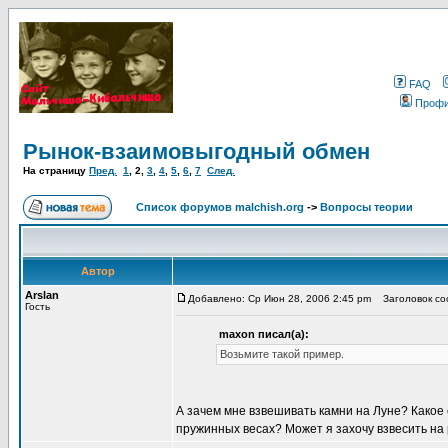
FAQ
Проф
Рынок-взаимовыгодный обмен
На страницу
Пред.
1
,
2
,
3
,
4
,
5
,
6
,
7
След.
Список форумов malchish.org
->
Вопросы теории
Автор
Arslan
Добавлено: Ср Июн 28, 2006 2:45 pm
Заголовок соо
Гость
maxon писал(а):
Возьмите такой пример.
А зачем мне взвешивать камни на Луне? Какое
пружинных весах? Может я захочу взвесить н