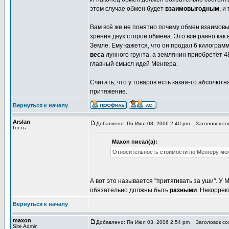
этом случае обмен будет
взаимовыгодным
, и
Вам всё же не понятно почему обмен взаимов
зрения двух сторон обмена. Это всё равно как
Земле. Ему кажется, что он продал 6 килограмм,
веса
лунного грунта, а землянин приобретёт 4
главный смысл идей Менгера.
Считать, что у товаров есть какая-то абсолютн
притяжение.
Вернуться к началу
Arslan
Добавлено: Пн Июл 03, 2006 2:40 pm
Заголовок соо
Гость
Maxon писал(а):
Относительность стоимости по Менгеру мож
А вот это называется "притягивать за уши". У 
обязательно должны быть
разными
. Некоррек
Вернуться к началу
maxon
Добавлено: Пн Июл 03, 2006 2:54 pm
Заголовок соо
Site Admin