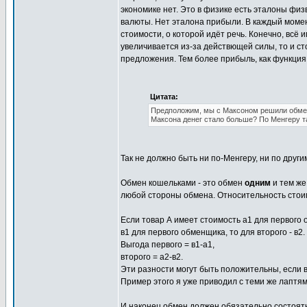
экономике нет. Это в физике есть эталоны физ
валюты. Нет эталона прибыли. В каждый момен
стоимости, о которой идёт речь. Конечно, всё 
увеличивается из-за действющей силы, то и ст
предложения. Тем более прибыль, как функция
Цитата:
Предположим, мы с Максоном решили обменят
Максона денег стало больше? По Менгеру т
Так не должно быть ни по-Менгеру, ни по друг
Обмен кошельками - это обмен
одним
и тем же
любой стороны обмена. Относительность стои
Если товар А имеет стоимость а1 для первого 
в1 для первого обменщика, то для второго - в
Выгода первого = в1-а1,
второго = а2-в2.
Эти разности могут быть положительны, если в
Пример этого я уже приводил с теми же лаптям
И наконец обмен должен обязательно состоятьс