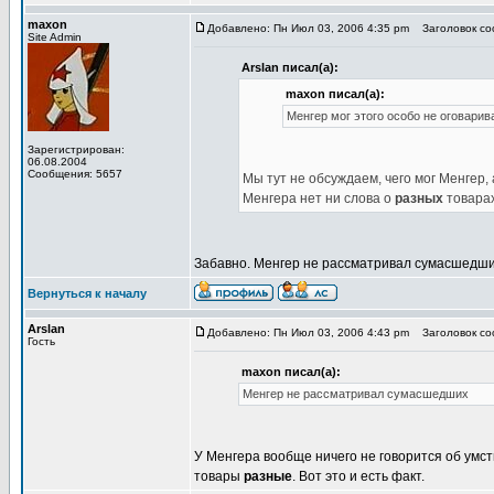
maxon
Добавлено: Пн Июл 03, 2006 4:35 pm
Заголовок соо
Site Admin
Arslan писал(а):
maxon писал(а):
Менгер мог этого особо не оговарив
Зарегистрирован:
06.08.2004
Сообщения: 5657
Мы тут не обсуждаем, чего мог Менгер, 
Менгера нет ни слова о
разных
товарах
Забавно. Менгер не рассматривал сумасшедши
Вернуться к началу
Arslan
Добавлено: Пн Июл 03, 2006 4:43 pm
Заголовок соо
Гость
maxon писал(а):
Менгер не рассматривал сумасшедших
У Менгера вообще ничего не говорится об умст
товары
разные
. Вот это и есть факт.