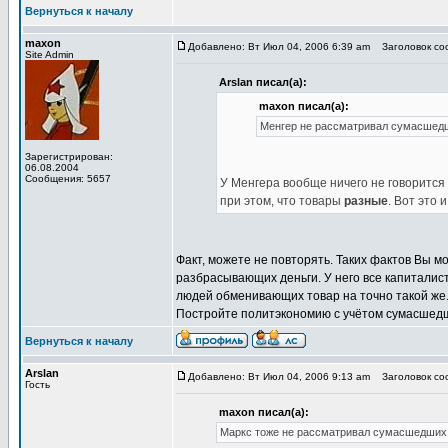
Вернуться к началу
maxon
Добавлено: Вт Июл 04, 2006 6:39 am
Заголовок соо
Site Admin
Arslan писал(а):
maxon писал(а):
Менгер не рассматривал сумасшед
Зарегистрирован:
06.08.2004
Сообщения: 5657
У Менгера вообще ничего не говорится
при этом, что товары
разные
. Вот это и
Факт, можете не повторять. Таких фактов Вы 
разбрасывающих деньги. У него все капиталис
людей обменивающих товар на точно такой же. 
Постройте политэкономию с учётом сумасшедши
Вернуться к началу
Arslan
Добавлено: Вт Июл 04, 2006 9:13 am
Заголовок соо
Гость
maxon писал(а):
Маркс тоже не рассматривал сумасшедших