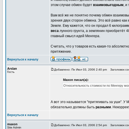
этом случае обмен будет
взаимовыгодным
, и
Вам всё же не понятно почему обмен взаимов
зрения двух сторон обмена. Это всё равно как
Земле. Ему кажется, что он продал 6 килограмм,
веса
лунного грунта, а землянин приобретёт 4
главный смысл идей Менгера.
Считать, что у товаров есть какая-то абсолютн
притяжение.
Вернуться к началу
Arslan
Добавлено: Пн Июл 03, 2006 2:40 pm
Заголовок соо
Гость
Maxon писал(а):
Относительность стоимости по Менгеру мож
А вот это называется "притягивать за уши". У 
обязательно должны быть
разными
. Некоррек
Вернуться к началу
maxon
Добавлено: Пн Июл 03, 2006 2:54 pm
Заголовок соо
Site Admin