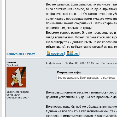
Вес не девался. Если девался, то возникает з
сила притяжения к земле, то на луне -притяже
на физическое тело нет. От камня ничего не у
сравнивать с перемещаемыми туда же железными
понимании закона сохранения. Закон сохранени
неизменным, сколько не кради.
Возьмем теперь рынок. Это не производство и
глядя кошельками. Может ли оказаться, что в р
По Менгеру так и должно быть. Таков способ по
объектиано
), то
субъективно
каждый из нас мо
Вернуться к началу
maxon
Добавлено: Пн Июл 03, 2006 12:15 pm
Заголовок со
Site Admin
Петров писал(а):
Вес не девался. Если девался, то возникае
Зарегистрирован:
Во-первых, понятие веса не изменилось - это 
06.08.2004
другими условиями. Ну да Вы всё правильно д
Сообщения: 5657
Во-вторых, надо бы всё же обращать внимание 
Однако не все понятия как экономической, так
скорость, и импульс уже нельзя. К экономичес