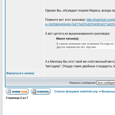
Однако Вы, обсуждая теорию Маркса, всегда 
Помните вот этот разговор:
http://malchish.org
p=3430&highlight=%E7%E0%ED%E8%EC%E
А вот цитата из вышеназванного разговора:
Maxon писал(а):
В самом названии уже оговорка! Исходя из 
Других вариантов нет, Арслан.
А к Менгеру Вы этот свой же собственный мето
"методику". Откуда такие двойные стандарты,
Вернуться к началу
Показать сообщения:
Список форумов malchish.org
->
Вопросы
Страница
2
из
7