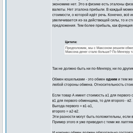
экономике нет. Это в физике есть эталоны физ
валюты. Нет эталона прибыли. В каждый момен
стоимости, о которой идёт речь. Конечно, всё 
увеличивается из-за действющей силы, то и ст
предложения. Тем более прибыль, как функция
Цитата:
Предположим, мы с Максоном решили обменят
Максона денег стало больше? По Менгеру т
Так не должно быть ни по-Менгеру, ни по друг
Обмен кошельками - это обмен
одним
и тем же
любой стороны обмена. Относительность стои
Если товар А имеет стоимость а1 для первого 
в1 для первого обменщика, то для второго - в
Выгода первого = в1-а1,
второго = а2-в2.
Эти разности могут быть положительны, если в
Пример этого я уже приводил с теми же лаптям
И наконец обмен должен обязательно состоятьс