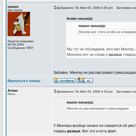
maxon
Добавлено: Пн Июл 03, 2006 4:35 pm
Заголовок соо
Site Admin
Arslan писал(а):
maxon писал(а):
Менгер мог этого особо не оговарив
Зарегистрирован:
06.08.2004
Сообщения: 5657
Мы тут не обсуждаем, чего мог Менгер, 
Менгера нет ни слова о
разных
товарах
Забавно. Менгер не рассматривал сумасшедши
Вернуться к началу
Arslan
Добавлено: Пн Июл 03, 2006 4:43 pm
Заголовок соо
Гость
maxon писал(а):
Менгер не рассматривал сумасшедших
У Менгера вообще ничего не говорится об умст
товары
разные
. Вот это и есть факт.