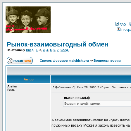
FAQ
Проф
Рынок-взаимовыгодный обмен
На страницу
Пред.
1
,
2
,
3
,
4
,
5
,
6
,
7
След.
Список форумов malchish.org
->
Вопросы теории
Автор
Arslan
Добавлено: Ср Июн 28, 2006 2:45 pm
Заголовок соо
Гость
maxon писал(а):
Возьмите такой пример.
А зачем мне взвешивать камни на Луне? Какое
пружинных весах? Может я захочу взвесить н