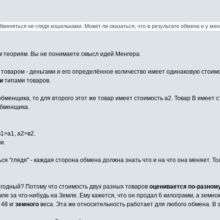
еняться не глядя кошельками. Может ли оказаться, что в результате обмена и у меня
им теориям. Вы не понимаете смысл идей Менгера.
 товаром - деньгами и его определённое количество имеет одинаковую стоим
и
типами товаров.
бменщика, то для второго этот же товар имеет стоимость а2. Товар В имеет с
обменщика.
1>a1, a2>в2.
и.
я "глядя" - каждая сторона обмена должна знать что и на что она меняет. То
ыгодный? Потому что стоимость двух разных товаров
оценивается по-разном
ле за что-нибудь на Земле. Ему кажется, что он продал 6 килограмм, а земному
 48 кг
земного
веса. Эта же относительность работает для любого обмена. В 