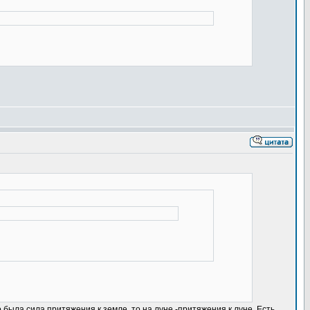
 была сила притяжения к земле, то на луне -притяжения к луне. Есть