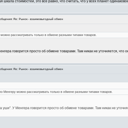
ая шкала стоимостей, это всё равно, что считать, что у всех планет одинаков
бщения: Re: Рынок - взаимовыгодный обмен
 можно рассматривать только в обмене разными типами товаров.
 Менгера говорится просто об обмене товарами. Там никак не уточняется, что
бщения: Re: Рынок - взаимовыгодный обмен
по Менгеру можно рассматривать только в обмене разными типами товаров.
за уши". У Менгера говорится просто об обмене товарами. Там никак не уточ