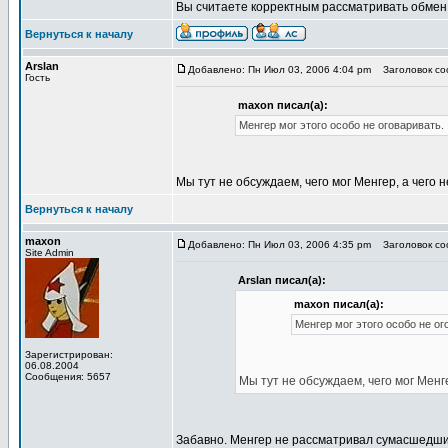
Вы считаете корректным рассматривать обмен с
Вернуться к началу
Arslan
Добавлено: Пн Июл 03, 2006 4:04 pm
Заголовок соо
Гость
maxon писал(а):
Менгер мог этого особо не оговаривать.
Мы тут не обсуждаем, чего мог Менгер, а чего 
Вернуться к началу
maxon
Добавлено: Пн Июл 03, 2006 4:35 pm
Заголовок соо
Site Admin
Arslan писал(а):
maxon писал(а):
Менгер мог этого особо не ог
Зарегистрирован:
06.08.2004
Сообщения: 5657
Мы тут не обсуждаем, чего мог Менг
Забавно. Менгер не рассматривал сумасшедши