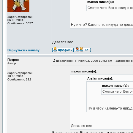
maxon писал(а):
Смотря чего. Вес очевидно не
Зарегистрирован:
06.08.2004
Сообщения: 5657
Ну и что? Камень-то никуда не девае
Девался вес.
Вернуться к началу
Петров
Добавлено: Пн Июл 03, 2006 10:53 am
Заголовок со
Автор
maxon писал(а):
Зарегистрирован:
10.08.2004
Arslan писал(а):
Сообщения: 282
maxon писал(а):
Смотря чего. Вес оч
Ну и что? Камень-то никуда
Девался вес.
Вес не девался. Если девался, то возникает за