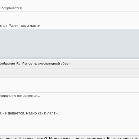
 сохраняется...
тся. Равно как и лапти.
общения: Re: Рынок - взаимовыгодный обмен
евидно не сохраняется...
 не девается. Равно как и лапти.
кономерный вопрос - куда?. Изменилось само понятие веса. Если на земле это