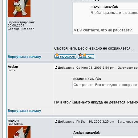
maxon писал(а):
Чтобы поразмыслить о закона
Зарегистрирован:
06.08.2004
Сообщения: 5657
А Вы считаете, что не работает?
Смотря чего. Вес очевидно не сохраняется...
Вернуться к началу
Arslan
Добавлено: Ср Июн 28, 2006 5:54 pm
Заголовок соо
Гость
maxon писал(а):
Смотря чего. Вес очевидно не сохраняет
Ну и что? Камень-то никуда не девается. Равно 
Вернуться к началу
maxon
Добавлено: Пт Июн 30, 2006 3:25 pm
Заголовок соо
Site Admin
Arslan писал(а):