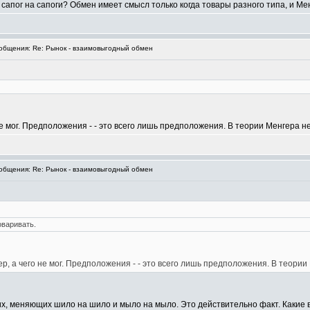
апог на сапоги? Обмен имеет смысл только когда товары разного типа, и Менг
бщения: Re: Рынок - взаимовыгодный обмен
не мог. Предположения - - это всего лишь предположения. В теории Менгера н
бщения: Re: Рынок - взаимовыгодный обмен
оваривать.
ер, а чего не мог. Предположения - - это всего лишь предположения. В теории
х, меняющих шило на шило и мыло на мыло. Это действительно факт. Какие