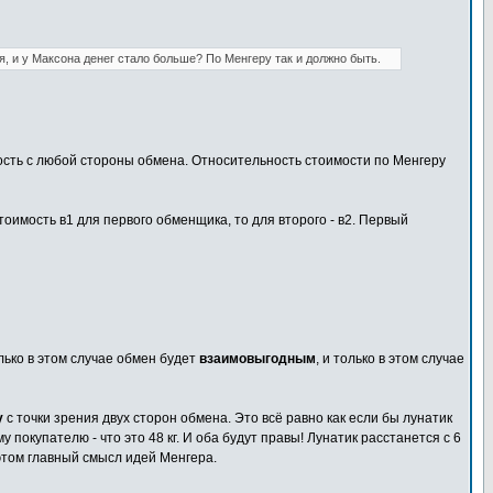
, и у Максона денег стало больше? По Менгеру так и должно быть.
ость с любой стороны обмена. Относительность стоимости по Менгеру
тоимость в1 для первого обменщика, то для второго - в2. Первый
лько в этом случае обмен будет
взаимовыгодным
, и только в этом случае
у
с точки зрения двух сторон обмена. Это всё равно как если бы лунатик
 покупателю - что это 48 кг. И оба будут правы! Лунатик расстанется с 6
этом главный смысл идей Менгера.