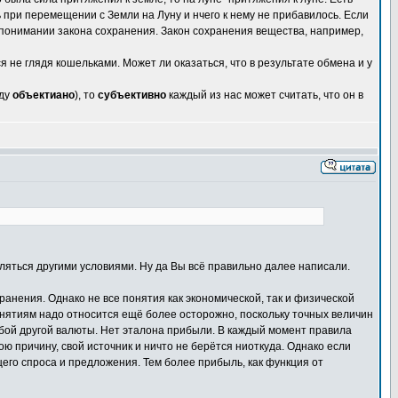
 при перемещении с Земли на Луну и нчего к нему не прибавилось. Если
 понимании закона сохранения. Закон сохранения вещества, например,
не глядя кошельками. Может ли оказаться, что в результате обмена и у
оду
объектиано
), то
субъективно
каждый из нас может считать, что он в
еляться другими условиями. Ну да Вы всё правильно далее написали.
ранения. Однако не все понятия как экономической, так и физической
понятиям надо относится ещё более осторожно, поскольку точных величин
любой другой валюты. Нет эталона прибыли. В каждый момент правила
ою причину, свой источник и ничто не берётся ниоткуда. Однако если
щего спроса и предложения. Тем более прибыль, как функция от