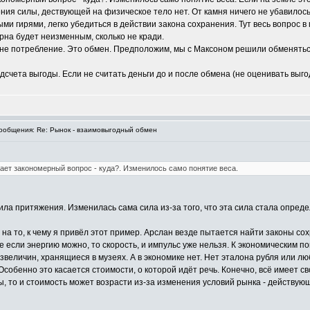
ния силы, дествующей на физическое тело нет. От камня ничего не убавилось
и гирями, легко убедиться в действии закона сохранения. Тут весь вопрос в
ерна будет неизменным, сколько не кради.
 не потребление. Это обмен. Предположим, мы с Максоном решили обменяться 
одсчета выгоды. Если не считать деньги до и после обмена (не оценивать выг
общения: Re: Рынок - взаимовыгодный обмен
кает закономерный вопрос - куда?. Изменилось само понятие веса.
сила притяжения. Изменилась сама сила из-за того, что эта сила стала опред
на то, к чему я привёл этот пример. Арслан везде пытается найти законы сох
е если энергию можно, то скорость, и импульс уже нельзя. К экономическим 
извеличин, хранящиеся в музеях. А в экономике нет. Нет эталона рубля или 
собенно это касается стоимости, о которой идёт речь. Конечно, всё имеет св
, то и стоимость может возрасти из-за изменения условий рынка - действую