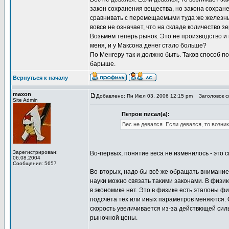
закон сохранения вещества, но закона сохране
сравнивать с перемещаемыми туда же железным
вовсе не означает, что на складе количество з
Возьмем теперь рынок. Это не производство и
меня, и у Максона денег стало больше?
По Менгеру так и должно быть. Таков способ п
барыше.
Вернуться к началу
maxon
Добавлено: Пн Июл 03, 2006 12:15 pm
Заголовок со
Site Admin
Петров писал(а):
Вес не девался. Если девался, то возни
Зарегистрирован:
Во-первых, понятие веса не изменилось - это 
06.08.2004
Сообщения: 5657
Во-вторых, надо бы всё же обращать внимание 
науки можно связать такими законами. В физик
в экономике нет. Это в физике есть эталоны ф
подсчёта тех или иных параметров меняются. О
скорость увеличивается из-за действющей силы
рыночной цены.