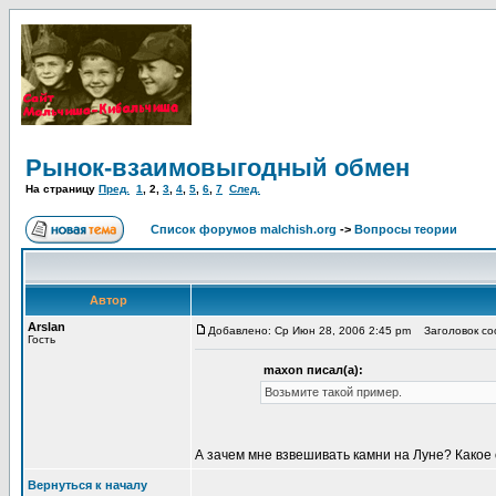
Рынок-взаимовыгодный обмен
На страницу
Пред.
1
,
2
,
3
,
4
,
5
,
6
,
7
След.
Список форумов malchish.org
->
Вопросы теории
Автор
Arslan
Добавлено: Ср Июн 28, 2006 2:45 pm
Заголовок соо
Гость
maxon писал(а):
Возьмите такой пример.
А зачем мне взвешивать камни на Луне? Какое
Вернуться к началу