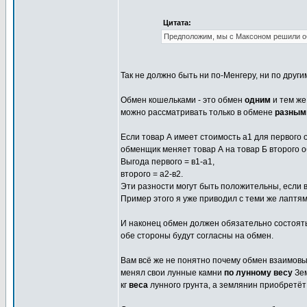
Цитата:
Предположим, мы с Максоном решили обм
Так не должно быть ни по-Менгеру, ни по друг
Обмен кошельками - это обмен
одним
и тем же
можно рассматривать только в обмене
разным
Если товар А имеет стоимость а1 для первого о
обменщик меняет товар А на товар Б второго 
Выгода первого = в1-а1,
второго = а2-в2.
Эти разности могут быть положительны, если в
Пример этого я уже приводил с теми же лаптям
И наконец обмен должен обязательно состоятьс
обе стороны будут согласны на обмен.
Вам всё же не понятно почему обмен взаимов
менял свои лунные камни
по лунному весу
Зем
кг
веса
лунного грунта, а землянин приобретёт