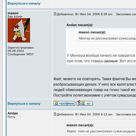
Вернуться к началу
maxon
Добавлено: Вт Июл 04, 2006 6:39 am
Заголовок соо
Site Admin
Arslan писал(а):
maxon писал(а):
Менгер не рассматривал сумасшед
Зарегистрирован:
06.08.2004
Сообщения: 5657
У Менгера вообще ничего не говорится
при этом, что товары
разные
. Вот это и
Факт, можете не повторять. Таких фактов Вы 
разбрасывающих деньги. У него все капиталис
людей обменивающих товар на точно такой же. 
Постройте политэкономию с учётом сумасшедши
Вернуться к началу
Arslan
Добавлено: Вт Июл 04, 2006 9:13 am
Заголовок соо
Гость
maxon писал(а):
Маркс тоже не рассматривал сумасшедших