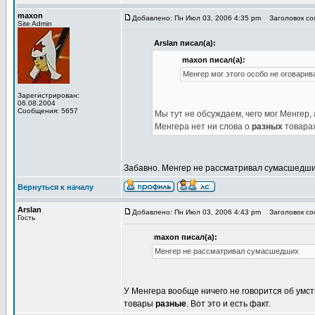
maxon
Добавлено: Пн Июл 03, 2006 4:35 pm
Заголовок соо
Site Admin
Arslan писал(а):
maxon писал(а):
Менгер мог этого особо не оговарив
Зарегистрирован:
06.08.2004
Сообщения: 5657
Мы тут не обсуждаем, чего мог Менгер, 
Менгера нет ни слова о
разных
товарах
Забавно. Менгер не рассматривал сумасшедши
Вернуться к началу
Arslan
Добавлено: Пн Июл 03, 2006 4:43 pm
Заголовок соо
Гость
maxon писал(а):
Менгер не рассматривал сумасшедших
У Менгера вообще ничего не говорится об умст
товары
разные
. Вот это и есть факт.