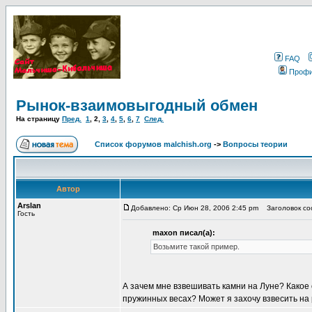
FAQ
Проф
Рынок-взаимовыгодный обмен
На страницу
Пред.
1
,
2
,
3
,
4
,
5
,
6
,
7
След.
Список форумов malchish.org
->
Вопросы теории
Автор
Arslan
Добавлено: Ср Июн 28, 2006 2:45 pm
Заголовок соо
Гость
maxon писал(а):
Возьмите такой пример.
А зачем мне взвешивать камни на Луне? Какое
пружинных весах? Может я захочу взвесить н