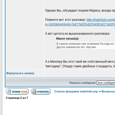
Однако Вы, обсуждая теорию Маркса, всегда 
Помните вот этот разговор:
http://malchish.org
p=3430&highlight=%E7%E0%ED%E8%EC%E
А вот цитата из вышеназванного разговора:
Maxon писал(а):
В самом названии уже оговорка! Исходя из 
Других вариантов нет, Арслан.
А к Менгеру Вы этот свой же собственный мето
"методику". Откуда такие двойные стандарты,
Вернуться к началу
Показать сообщения:
Список форумов malchish.org
->
Вопросы
Страница
2
из
7