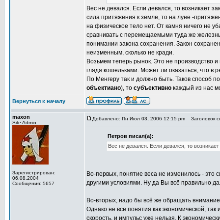
Вес не девался. Если девался, то возникает з
сила притяжения к земле, то на луне -притяже
на физическое тело нет. От камня ничего не у
сравнивать с перемещаемыми туда же железными
понимании закона сохранения. Закон сохранени
неизменным, сколько не кради.
Возьмем теперь рынок. Это не производство и
глядя кошельками. Может ли оказаться, что в р
По Менгеру так и должно быть. Таков способ по
объектиано
), то
субъективно
каждый из нас мо
Вернуться к началу
maxon
Добавлено: Пн Июл 03, 2006 12:15 pm
Заголовок со
Site Admin
Петров писал(а):
Вес не девался. Если девался, то возникае
Зарегистрирован:
Во-первых, понятие веса не изменилось - это 
06.08.2004
другими условиями. Ну да Вы всё правильно д
Сообщения: 5657
Во-вторых, надо бы всё же обращать внимание 
Однако не все понятия как экономической, так
скорость, и импульс уже нельзя. К экономичес