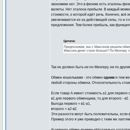
экономике нет. Это в физике есть эталоны физ
валюты. Нет эталона прибыли. В каждый момен
стоимости, о которой идёт речь. Конечно, всё 
увеличивается из-за действющей силы, то и ст
предложения. Тем более прибыль, как функция
Цитата:
Предположим, мы с Максоном решили обменят
Максона денег стало больше? По Менгеру т
Так не должно быть ни по-Менгеру, ни по друг
Обмен кошельками - это обмен
одним
и тем же
любой стороны обмена. Относительность стои
Если товар А имеет стоимость а1 для первого 
в1 для первого обменщика, то для второго - в
Выгода первого = в1-а1,
второго = а2-в2.
Эти разности могут быть положительны, если в
Пример этого я уже приводил с теми же лаптям
И наконец обмен должен обязательно состоятьс