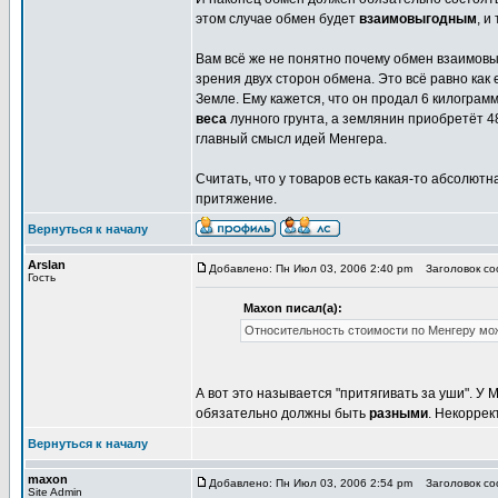
этом случае обмен будет
взаимовыгодным
, и
Вам всё же не понятно почему обмен взаимов
зрения двух сторон обмена. Это всё равно как
Земле. Ему кажется, что он продал 6 килограмм,
веса
лунного грунта, а землянин приобретёт 4
главный смысл идей Менгера.
Считать, что у товаров есть какая-то абсолютн
притяжение.
Вернуться к началу
Arslan
Добавлено: Пн Июл 03, 2006 2:40 pm
Заголовок соо
Гость
Maxon писал(а):
Относительность стоимости по Менгеру мож
А вот это называется "притягивать за уши". У 
обязательно должны быть
разными
. Некоррек
Вернуться к началу
maxon
Добавлено: Пн Июл 03, 2006 2:54 pm
Заголовок соо
Site Admin