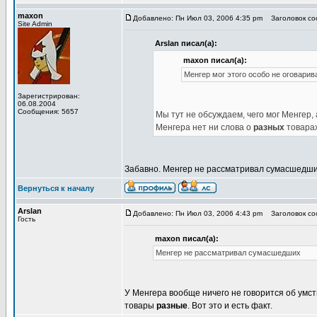
maxon
Добавлено: Пн Июл 03, 2006 4:35 pm
Заголовок соо
Site Admin
Arslan писал(а):
maxon писал(а):
Менгер мог этого особо не оговарив
Зарегистрирован:
06.08.2004
Сообщения: 5657
Мы тут не обсуждаем, чего мог Менгер, 
Менгера нет ни слова о
разных
товарах
Забавно. Менгер не рассматривал сумасшедши
Вернуться к началу
Arslan
Добавлено: Пн Июл 03, 2006 4:43 pm
Заголовок соо
Гость
maxon писал(а):
Менгер не рассматривал сумасшедших
У Менгера вообще ничего не говорится об умст
товары
разные
. Вот это и есть факт.