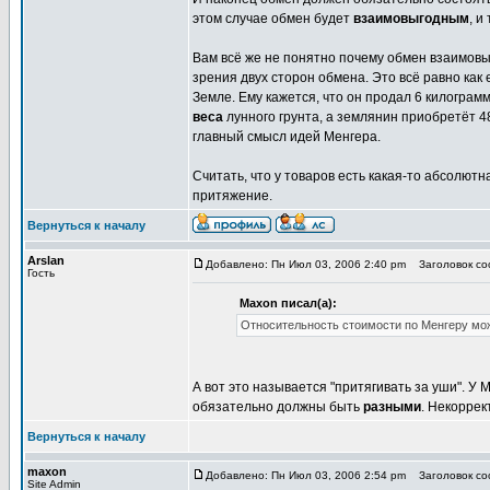
этом случае обмен будет
взаимовыгодным
, и
Вам всё же не понятно почему обмен взаимов
зрения двух сторон обмена. Это всё равно как
Земле. Ему кажется, что он продал 6 килограмм,
веса
лунного грунта, а землянин приобретёт 4
главный смысл идей Менгера.
Считать, что у товаров есть какая-то абсолютн
притяжение.
Вернуться к началу
Arslan
Добавлено: Пн Июл 03, 2006 2:40 pm
Заголовок соо
Гость
Maxon писал(а):
Относительность стоимости по Менгеру мож
А вот это называется "притягивать за уши". У 
обязательно должны быть
разными
. Некоррек
Вернуться к началу
maxon
Добавлено: Пн Июл 03, 2006 2:54 pm
Заголовок соо
Site Admin