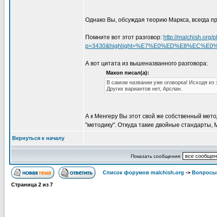
Однако Вы, обсуждая теорию Маркса, всегда 
Помните вот этот разговор:
http://malchish.org
p=3430&highlight=%E7%E0%ED%E8%EC%E
А вот цитата из вышеназванного разговора:
Maxon писал(а):
В самом названии уже оговорка! Исходя из 
Других вариантов нет, Арслан.
А к Менгеру Вы этот свой же собственный мето
"методику". Откуда такие двойные стандарты,
Вернуться к началу
Показать сообщения:
Список форумов malchish.org
->
Вопросы
Страница
2
из
7