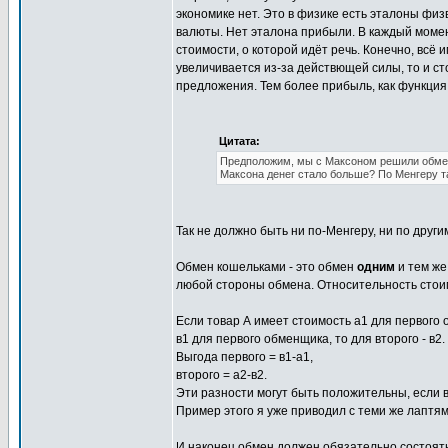
экономике нет. Это в физике есть эталоны физ
валюты. Нет эталона прибыли. В каждый момен
стоимости, о которой идёт речь. Конечно, всё 
увеличивается из-за действющей силы, то и ст
предложения. Тем более прибыль, как функция
Цитата:
Предположим, мы с Максоном решили обменят
Максона денег стало больше? По Менгеру т
Так не должно быть ни по-Менгеру, ни по друг
Обмен кошельками - это обмен
одним
и тем же
любой стороны обмена. Относительность стои
Если товар А имеет стоимость а1 для первого 
в1 для первого обменщика, то для второго - в
Выгода первого = в1-а1,
второго = а2-в2.
Эти разности могут быть положительны, если в
Пример этого я уже приводил с теми же лаптям
И наконец обмен должен обязательно состоятьс