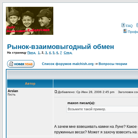
FAQ
Проф
Рынок-взаимовыгодный обмен
На страницу
Пред.
1
,
2
,
3
,
4
,
5
,
6
,
7
След.
Список форумов malchish.org
->
Вопросы теории
Автор
Arslan
Добавлено: Ср Июн 28, 2006 2:45 pm
Заголовок соо
Гость
maxon писал(а):
Возьмите такой пример.
А зачем мне взвешивать камни на Луне? Какое
пружинных весах? Может я захочу взвесить н