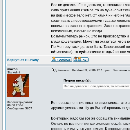
Вес не девался. Если девался, то возникает з
сила притяжения к земле, то на луне -притяже
на физическое тело нет. От камня ничего не у
сравнивать с перемещаемыми туда же железными
понимании закона сохранения. Закон сохранени
неизменным, сколько не кради.
Возьмем теперь рынок. Это не производство и
глядя кошельками. Может ли оказаться, что в р
По Менгеру так и должно быть. Таков способ по
объектиано
), то
субъективно
каждый из нас мо
Вернуться к началу
maxon
Добавлено: Пн Июл 03, 2006 12:15 pm
Заголовок со
Site Admin
Петров писал(а):
Вес не девался. Если девался, то возникае
Зарегистрирован:
Во-первых, понятие веса не изменилось - это 
06.08.2004
другими условиями. Ну да Вы всё правильно д
Сообщения: 5657
Во-вторых, надо бы всё же обращать внимание 
Однако не все понятия как экономической, так
скорость, и импульс уже нельзя. К экономичес