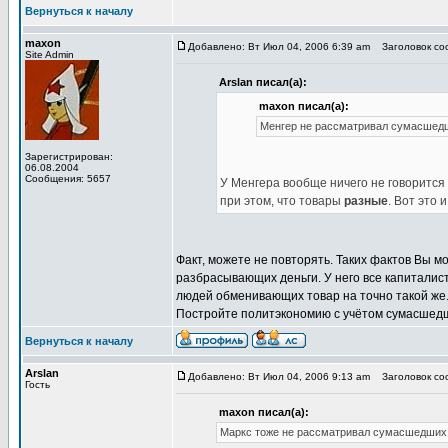
Вернуться к началу
maxon
Добавлено: Вт Июл 04, 2006 6:39 am
Заголовок соо
Site Admin
Arslan писал(а):
maxon писал(а):
Менгер не рассматривал сумасшед
Зарегистрирован:
06.08.2004
Сообщения: 5657
У Менгера вообще ничего не говорится
при этом, что товары
разные
. Вот это и
Факт, можете не повторять. Таких фактов Вы 
разбрасывающих деньги. У него все капиталис
людей обменивающих товар на точно такой же. 
Постройте политэкономию с учётом сумасшедши
Вернуться к началу
Arslan
Добавлено: Вт Июл 04, 2006 9:13 am
Заголовок соо
Гость
maxon писал(а):
Маркс тоже не рассматривал сумасшедших