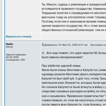
Ты, Максон, судишь о революции и гражданской в
устоявшегося правового государства. Наверное,
Тогдашние понятия о справедливости абсолютн
крестьяне тогда не употребляли слово "справед
Поэтому, если они и закалывали вилами помещик
зрения правогого государства. Но с точки зре
общественных отношений революции, тем не м
Вернуться к началу
Nadin
Добавлено: Пт Июл 01, 2005 9:07 am
Заголовок соо
Автор
Э... Все еще помнят, что царя свергли НЕ бо
Зарегистрирован:
было именно монархическим?
26.05.2005
Сообщения: 208
Про убийство царской семьи.
Жили-были кланы Монтекки и Капулетти ( немно
однажды решили Монтекки убрать конкурентов,
Капулетти был свой зуб. А для того, чтобы Тро
пригласили клан Ленинетти, которые были идей
Но сначала Капулетти были втянуты в войну с 
следствие огромных расходов на войну, их об
они и назывались "Временное правительство"
торжествовали, но толи им захотелось отомсти
после смерти всех Капулетти, толи боялись, чт