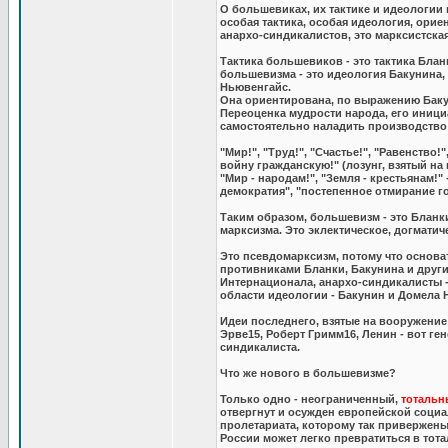
О большевиках, их тактике и идеологии 
особая тактика, особая идеология, ори
анархо-синдикалистов, это марксистска
Тактика большевиков - это тактика Бла
большевизма - это идеология Бакунина,
Ньювенгайс.
Она ориентирована, по выражению Бакун
Переоценка мудрости народа, его иници
самостоятельно наладить производство 
"Мир!", "Труд!", "Счастье!", "Равенство
войну гражданскую!" (лозунг, взятый н
"Мир - народам!", "Земля - крестьянам!"
демократия", "постепенное отмирание го
Таким образом, большевизм - это Бланк
марксизма. Это эклектическое, догматич
Это псевдомарксизм, потому что основ
противниками Бланки, Бакунина и друг
Интернационала, анархо-синдикалисты - 
области идеологии - Бакунин и Домела 
Идеи последнего, взятые на вооружение
Эрве15, Роберт Гримм16, Ленин - вот ге
синдикалиста.
Что же нового в большевизме?
Только одно - неограниченный,
тотальн
отвергнут и осужден европейской социа
пролетариата, которому так привержены
России может легко превратиться в тот