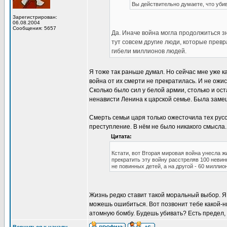
Вы действительно думаете, что уб
Зарегистрирован:
06.08.2004
Сообщения: 5657
Да. Иначе война могла продолжиться з
тут совсем другие люди, которые превр
гибели миллионов людей.
Я тоже так раньше думал. Но сейчас мне уже к
война от их смерти не прекратилась. И не ожи
Сколько было сил у белой армии, столько и ост
ненависти Ленина к царской семье. Была замеш
Смерть семьи царя только ожесточила тех русс
преступление. В нём не было никакого смысла.
Цитата:
Кстати, вот Вторая мировая война унесла ж
прекратить эту войну расстреляв 100 невин
не повинных детей, а на другой - 60 миллион
Жизнь редко ставит такой моральный выбор. Я 
можешь ошибиться. Вот позвонит тебе какой-н
атомную бомбу. Будешь убивать? Есть предел, 