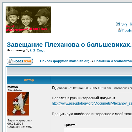
FAQ
Проф
Завещание Плеханова о большевиках.
На страницу
1
,
2
,
3
След.
Список форумов malchish.org
->
Политика и геополити
Автор
maxon
Добавлено: Вт Июн 28, 2005 10:13 am
Заголовок со
Site Admin
Попался в руки интересный документ:
http://www.pseudology.org/Documets/Plexanov_z
Процитирую наиболее интересное с моей точк
Зарегистрирован:
06.08.2004
Цитата:
Сообщения: 5657