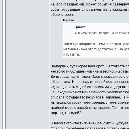
начало гражданской. Может события развернул
события освящается различными историками по
обеих сторон.
Цитата:
Цитата:
И я хочу задать вопрос - а на какие
Идея тут нипричем. Если расстрел царе
мальчика - уже этого достаточно. По к
паразита.
Во-первых, тут скорее наоборот. Жестокость п
жестокости большевиков - неизвестно. Жертвы
Во-вторых, насчёт идеи. Идея справедливого о
обоснована. Но почему же ценой построения 
идеи - сделать людей счастливыми и вдруг оказ
не находишь? Для меня ценность человеческой
описала государство иезуитов в Парагвае. Те 
мы видим со своей точки зрения, с точки зрен
крайней мере с нашей точки зрения. То, что по
жертвы, тех идей?
И насчёт стоимости жизней рабочих и буржуев
От того, что ребёнок рождается в богатой сем