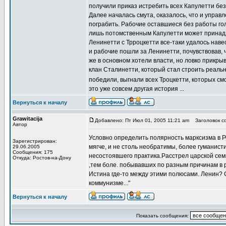
получили приказ истребить всех Капулетти без
Далее началась смута, оказалось, что и управ
пограбить. Рабочие оставшиеся без работы голо
лишь потомственным Капулетти может принадле
Ленинетти с Трроцкетти все-таки удалось наве
и рабочие пошли за Ленинетти, почувствовав, 
же в основном хотели власти, но ловко прикры
клан Сталинетти, который стал строить реальн
победили, выгнали всех Троцкетти, которых см
это уже совсем другая история ...
Вернуться к началу
Grawitacija
Добавлено: Пт Июл 01, 2005 11:21 am
Заголовок со
Автор
Условно определить полярность марксизма в Р
Зарегистрирован:
мягче, и не столь необратимы, более гуманисти
29.06.2005
Сообщения: 175
несостоявшего практика.Расстрел царской семь
Откуда: Ростов-на-Дону
,тем боле. побывавших по разным причинам в р
Истина где-то между этими полюсами. Ленин? 
коммунизме..."
Вернуться к началу
Показать сообщения: