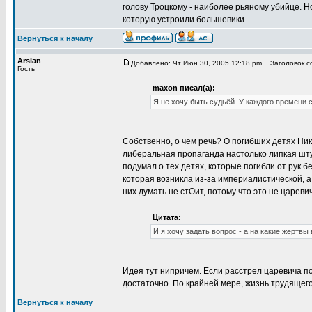
голову Троцкому - наиболее рьяному убийце. Н
которую устроили большевики.
Вернуться к началу
Arslan
Добавлено: Чт Июн 30, 2005 12:18 pm
Заголовок со
Гость
maxon писал(а):
Я не хочу быть судьёй. У каждого времени 
Собственно, о чем речь? О погибших детях Ник
либеральная пропаганда настолько липкая штук
подумал о тех детях, которые погибли от рук б
которая возникла из-за империалистической, 
них думать не стОит, потому что это не цареви
Цитата:
И я хочу задать вопрос - а на какие жертвы
Идея тут нипричем. Если расстрел царевича по
достаточно. По крайней мере, жизнь трудящего
Вернуться к началу