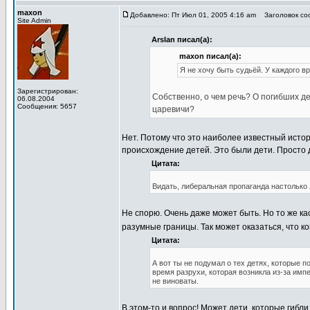
maxon
Добавлено: Пт Июл 01, 2005 4:16 am
Заголовок соо
Site Admin
Arslan писал(а):
maxon писал(а):
Я не хочу быть судьёй. У каждого в
Зарегистрирован:
Собственно, о чем речь? О погибших де
06.08.2004
Сообщения: 5657
царевичи?
Нет. Потому что это наиболее известный исто
происхождение детей. Это были дети. Просто 
Цитата:
Видать, либеральная пропаганда настолько 
Не спорю. Очень даже может быть. Но то же ка
разумные границы. Так может оказаться, что к
Цитата:
А вот ты не подумал о тех детях, которые п
время разрухи, которая возникла из-за имп
не виноваты.
В этом-то и вопрос! Может дети, которые гибли 