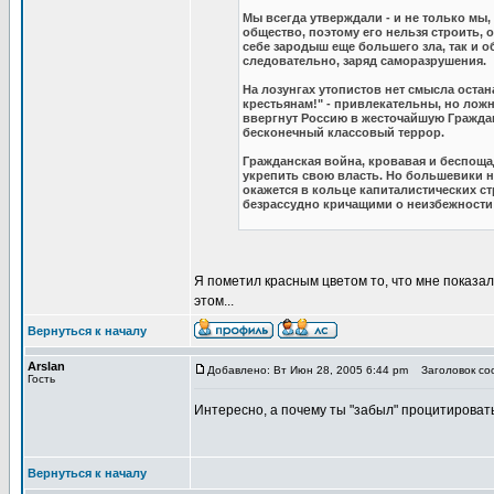
Мы всегда утверждали - и не только мы,
общество, поэтому его нельзя строить, 
себе зародыш еще большего зла, так и о
следовательно, заряд саморазрушения.
На лозунгах утопистов нет смысла остана
крестьянам!" - привлекательны, но лож
ввергнут Россию в жесточайшую Граждан
бесконечный классовый террор.
Гражданская война, кровавая и беспощад
укрепить свою власть. Но большевики н
окажется в кольце капиталистических с
безрассудно кричащими о неизбежност
Я пометил красным цветом то, что мне показал
этом...
Вернуться к началу
Arslan
Добавлено: Вт Июн 28, 2005 6:44 pm
Заголовок соо
Гость
Интересно, а почему ты "забыл" процитировать
Вернуться к началу