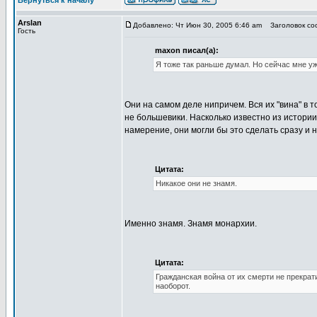
Вернуться к началу
Arslan
Добавлено: Чт Июн 30, 2005 6:46 am
Заголовок соо
Гость
maxon писал(а):
Я тоже так раньше думал. Но сейчас мне уж
Они на самом деле нипричем. Вся их "вина" в т
не большевики. Насколько известно из истории
намерение, они могли бы это сделать сразу и н
Цитата:
Никакое они не знамя.
Именно знамя. Знамя монархии.
Цитата:
Гражданская война от их смерти не прекрат
наоборот.