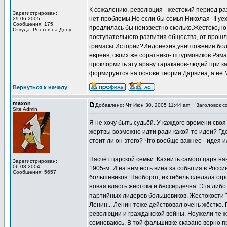
К сожалению, революция - жестокий период ра
Зарегистрирован:
нет проблемы.Но если бы семья Николая -II уе
29.06.2005
Сообщения: 175
продлилась бы неизвестно сколько.Жестоко,но
Откуда: Ростов-на-Дону
поступательного развития общества, от прошл
гримасы Истории?Индонезия,уничтожение боле
евреев, своих же соратнико- штурмовиков Рэма
проклормить эту араву тараканов-людей при к
формируется на основе теории Дарвина, а не М
Вернуться к началу
maxon
Добавлено: Чт Июн 30, 2005 11:44 am
Заголовок со
Site Admin
Я не хочу быть судьёй. У каждого времени своя
жертвы возможно идти ради какой-то идеи? Гд
стоит ли он этого? Что вообще важнее - идея 
Насчёт царской семьи. Казнить самого царя на
Зарегистрирован:
06.08.2004
1905-м. И на нём есть вина за события в Росс
Сообщения: 5657
большевиков. Наоборот, их гибель сделала огр
новая власть жестока и бессердечна. Эта либ
партийных лидеров большевиков. Жестокости 
Ленин... Ленин тоже действовал очень жёстко.
революции и гражданской войны. Неужели те ж
сомневаюсь. В той фальшивке сказано верно пр