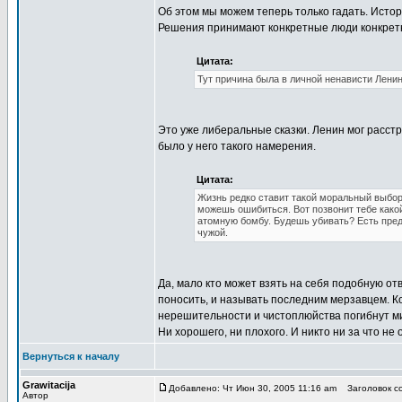
Об этом мы можем теперь только гадать. Истор
Решения принимают конкретные люди конкретно
Цитата:
Тут причина была в личной ненависти Ленин
Это уже либеральные сказки. Ленин мог расстре
было у него такого намерения.
Цитата:
Жизнь редко ставит такой моральный выбор.
можешь ошибиться. Вот позвонит тебе какой
атомную бомбу. Будешь убивать? Есть преде
чужой.
Да, мало кто может взять на себя подобную отв
поносить, и называть последним мерзавцем. Кон
нерешительности и чистоплюйства погибнут мил
Ни хорошего, ни плохого. И никто ни за что не 
Вернуться к началу
Grawitacija
Добавлено: Чт Июн 30, 2005 11:16 am
Заголовок со
Автор