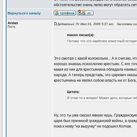
обстоятельство очень легко могут обратить с
Вернуться к началу
Arslan
Добавлено: Пт Июл 01, 2005 5:27 am
Заголовок соо
Гость
maxon писал(а):
Потому что это наиболее известный истори
Это смотря с какой колокольни... А я считаю, 
хорошо знаешь психологию крестьян. С его точк
какая из них для крестьянина обладала наивыс
народа. А теперь представь, что царевич оказ
крестьянина не являл собою власть ни от Бога, 
Цитата:
В этом-то и вопрос! Может дети, которые ги
Ну, это ты уже сказал явную чушь. Гражданску
царя был причиной гражданской войны, а граж
пока к нему "на выручку" не подошел Колчак.