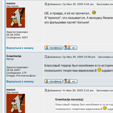
maxon
Добавлено: Ср Июн 29, 2005 3:44 am
Заголовок соо
Site Admin
Ой, и правда, я её не прочитал...
Я "купился", что называется. А молодец Яковл
его фальшивки насчёт Катыни!
Зарегистрирован:
06.08.2004
Сообщения: 5657
Вернуться к началу
Grawitacija
Добавлено: Ср Июн 29, 2005 10:08 pm
Заголовок со
Автор
Классовый террор был неизбежен в то историч
Зарегистрирован:
29.06.2005
гениального теоретика марксизма.В
ыдавать
Сообщения: 175
Откуда: Ростов-на-Дону
Вернуться к началу
maxon
Добавлено: Чт Июн 30, 2005 3:10 am
Заголовок соо
Site Admin
Grawitacija писал(а):
Классовый террор был неизбежен в то исто
гениального теоретика марксизма.В
ыдав