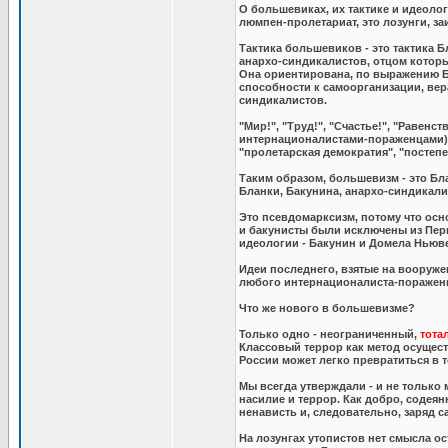
О большевиках, их тактике и идеолог
люмпен-пролетариат, это лозунги, з
Тактика большевиков - это тактика 
анархо-синдикалистов, отцом котор
Она ориентирована, по выражению Ба
способности к самоорганизации, вер
синдикалистов.
"Мир!", "Труд!", "Счастье!", "Равенс
интернационалистами-пораженцами), "
"пролетарская демократия", "постепе
Таким образом, большевизм - это Бл
Бланки, Бакунина, анархо-синдикали
Это псевдомарксизм, потому что ос
и бакунисты были исключены из Перв
идеологии - Бакунин и Домела Ньюве
Идеи последнего, взятые на вооруже
любого интернационалиста-пораженца
Что же нового в большевизме?
Только одно - неограниченный,
тота
Классовый террор как метод осущест
России может легко превратиться в 
Мы всегда утверждали - и не только 
насилие и террор. Как добро, содеян
ненависть и, следовательно, заряд 
На лозунгах утопистов нет смысла ос