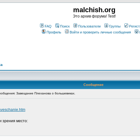
malchish.org
Это архив форума! Test!
FAQ
Поиск
Пользователи
Группы
Регист
Профиль
Войти и проверить личные сообщения
ка
Сообщение
общения: Завещание Плеханова о большевиках.
aveschanie.htm
и зрения место: