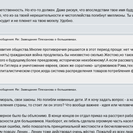
ветственность. Но кто-то должен. Даже рискуя, что впоследствии твое имя бу
то, что из-за твоей нерешительности и чистоплюйства погибнут миллионы. Ты и
осудит и не плюнет на твою могилу. Удобно.
общения: Re: Завещание Плеханова о большевиках.
звития общества.Многие противоречия решаются в этот период проще: нет че
инять) гражданская война продлилась бы неизвестно сколько.Жестоко,но так
ого к будущему,более преедовому, исторически неизбежному!.А если рассм
ти Гитлера и уничтожение евреев, своих же соратнико- штурмовиков Рэма,тех
апиталистическом строе,когда система распределения товаров потребления ф
общения: Re: Завещание Плеханова о большевиках.
 мораль, свои законы. Но погибли невинные дети. И я хочу задать вопрос - а
еления страны, то стоит ли он этого? Что вообще важнее - идея или человеч
верное было бы объяснимо. В конце концов он отдал приказ на расстрел рабоч
сности для большевиков. Наоборот, их гибель сделала огромную часть насел
ичная ошибка, либо показатель принципиальной жестокости и бесчеловечнос
 поводу. Ленин... Ленин тоже действовал очень жёстко. Пожалуй из всех ли