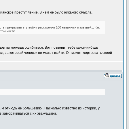
тианское преступление. В нём не было никакого смысла.
сть прекратить эту войну расстреляв 100 невинных малышей... Как
 том числе.
нцов ты можешь ошибиться. Вот позвонит тебе какой-нибудь
ел, за который человек не может выйти. Он может жертвовать своей
. И отнюдь не большевики. Насколько известно из истории, у
е заморачиваться с их эвакуацией.