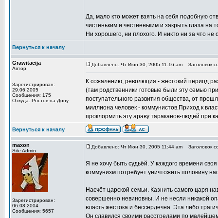
Да, мало кто может взять на себя подобную от
чистеньким и честненьким и закрыть глаза на 
Ни хорошего, ни плохого. И никто ни за что не 
Вернуться к началу
Grawitacija
Добавлено: Чт Июн 30, 2005 11:16 am
Заголовок со
Автор
К сожалению, революция - жестокий период ра
Зарегистрирован:
(там родственники готовые были эту семью пр
29.06.2005
Сообщения: 175
поступательного развития общества, от прошл
Откуда: Ростов-на-Дону
миллиона человек - коммунистов.Приход к влас
проклормить эту араву тараканов-людей при к
Вернуться к началу
maxon
Добавлено: Чт Июн 30, 2005 11:44 am
Заголовок со
Site Admin
Я не хочу быть судьёй. У каждого времени своя
коммунизм потребует уничтожить половину нас
Насчёт царской семьи. Казнить самого царя на
совершенно невиновны. И не несли никакой опа
Зарегистрирован:
06.08.2004
власть жестока и бессердечна. Эта либо траг
Сообщения: 5657
Он славился своими расстрелами по малейшему