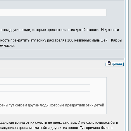
всем другие люди, которые превратили этих детей в знамя. И дети эти
ность прекратить эту войну расстреляв 100 невинных малышей... Как бы
ом числе.
овны тут совсем другие люди, которые превратили этих детей
жданская война от их смерти не прекратилась. И не ожисточилась бы в
следников трона могли найти других, их полно. Тут причина была в