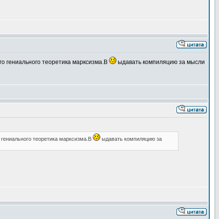
го гениального теоретика марксизма.В
ыдавать компиляцию за мысли
 гениального теоретика марксизма.В
ыдавать компиляцию за