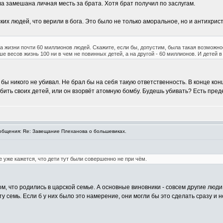
а замешана личная месть за брата. Хотя брат получил по заслугам.
ких людей, что верили в бога. Это было не только аморальное, но и антихрис
а жизни почти 60 миллионов людей. Скажите, если бы, допустим, была такая возможно
е весов жизнь 100 ни в чем не повинных детей, а на другой - 60 миллионов. И детей в
бы никого не убивал. Не брал бы на себя такую ответственность. В конце ко
ить своих детей, или он взорвёт атомную бомбу. Будешь убивать? Есть пред
бщения: Re: Завещание Плеханова о большевиках.
 уже кажется, что дети тут были совершенно не при чём.
ом, что родились в царской семье. А основные виновники - совсем другие люди
 семь. Если б у них было это намерение, они могли бы это сделать сразу и н