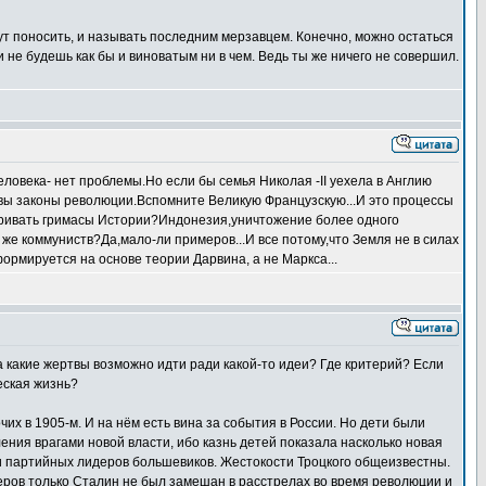
дут поносить, и называть последним мерзавцем. Конечно, можно остаться
 не будешь как бы и виноватым ни в чем. Ведь ты же ничего не совершил.
ловека- нет проблемы.Но если бы семья Николая -II уехела в Англию
овы законы революции.Вспомните Великую Французскую...И это процессы
атривать гримасы Истории?Индонезия,уничтожение более одного
 же коммуниств?Да,мало-ли примеров...И все потому,что Земля не в силах
ормируется на основе теории Дарвина, а не Маркса...
 на какие жертвы возможно идти ради какой-то идеи? Где критерий? Если
еская жизнь?
их в 1905-м. И на нём есть вина за события в России. Но дети были
ения врагами новой власти, ибо казнь детей показала насколько новая
ти партийных лидеров большевиков. Жестокости Троцкого общеизвестны.
деров только Сталин не был замешан в расстрелах во время революции и