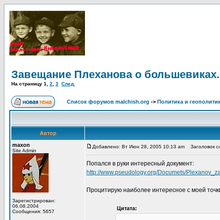
Завещание Плеханова о большевиках.
На страницу
1
,
2
,
3
След.
Список форумов malchish.org
->
Политика и геополити
Автор
maxon
Добавлено: Вт Июн 28, 2005 10:13 am
Заголовок со
Site Admin
Попался в руки интересный документ:
http://www.pseudology.org/Documets/Plexanov_z
Процитирую наиболее интересное с моей точк
Зарегистрирован:
06.08.2004
Цитата:
Сообщения: 5657