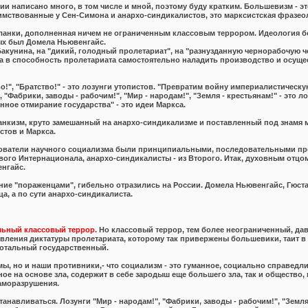
ии написано много, в том числе и мной, поэтому буду кратким. Большевизм - эт
аимствованные у Сен-Симона и анархо-синдикалистов, это марксистская фразео
Бланки, дополненная ничем не ограниченным классовым террором. Идеология б
ых был Домела Ньювенгайс.
кунина, на "дикий, голодный пролетариат", на "разнузданную чернорабочую че
а в способность пролетариата самостоятельно наладить производство и осущест
тво!", "Братство!" - это лозунги утопистов. "Превратим войну империалистическ
Фабрики, заводы - рабочим!", "Мир - народам!", "Земля - крестьянам!" - это л
нное отмирание государства" - это идеи Маркса.
анкизм, круто замешанный на анархо-синдикализме и поставленный под знамя м
стов и Маркса.
нователи научного социализма были принципиальными, последовательными про
ого Интернационала, анархо-синдикалисты - из Второго. Итак, духовным отцом 
нгайс.
ние "пораженцами", гибельно отразились на России. Домела Ньювенгайс, Гюстав
, а по сути анархо-синдикалиста.
льный классовый террор
. Но классовый террор, тем более неограниченный, да
вления диктатуры пролетариата, которому так привержены большевики, таит в
тотальный государственный.
мы, но и наши противники,- что социализм - это гуманное, социально справедли
ное на основе зла, содержит в себе зародыш еще большего зла, так и общество, 
саморазрушения.
танавливаться. Лозунги "Мир - народам!", "Фабрики, заводы - рабочим!", "Земля