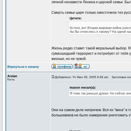
личной ненависти Ленина к царской семье. Был
Смерть семьи царя только ожесточила тех русс
Цитата:
Кстати, вот Вторая мировая война унесл
бы Вы отнеслись к такому? На одной чаш
Жизнь редко ставит такой моральный выбор. Я 
сумасшедший террорист и потребует от тебя уб
жизнью, но не чужой.
Вернуться к началу
Arslan
Добавлено: Чт Июн 30, 2005 6:46 am
Заголовок соо
Гость
maxon писал(а):
Я тоже так раньше думал. Но сейчас мне
Они на самом деле нипричем. Вся их "вина" в т
большевиков не было намерения уничтожить эту