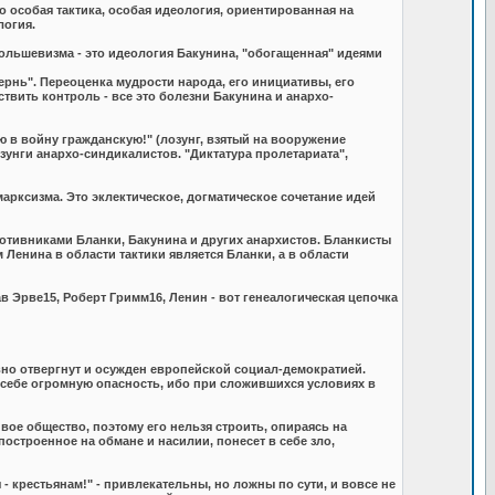
о особая тактика, особая идеология, ориентированная на
логия.
ольшевизма - это идеология Бакунина, "обогащенная" идеями
рнь". Переоценка мудрости народа, его инициативы, его
вить контроль - все это болезни Бакунина и анархо-
ую в войну гражданскую!" (лозунг, взятый на вооружение
озунги анархо-синдикалистов. "Диктатура пролетариата",
арксизма. Это эклектическое, догматическое сочетание идей
тивниками Бланки, Бакунина и других анархистов. Бланкисты
Ленина в области тактики является Бланки, а в области
 Эрве15, Роберт Гримм16, Ленин - вот генеалогическая цепочка
вно отвергнут и осужден европейской социал-демократией.
 себе огромную опасность, ибо при сложившихся условиях в
вое общество, поэтому его нельзя строить, опираясь на
построенное на обмане и насилии, понесет в себе зло,
 - крестьянам!" - привлекательны, но ложны по сути, и вовсе не