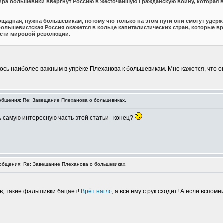
ира большевики ввергнут Россию в жесточайшую Гражданскую войну, которая во
ощадная, нужна большевикам, потому что только на этом пути они смогут удерж
большевистская Россия окажется в кольце капиталистических стран, которые в
ости мировой революции.
ось наиболее важным в упрёке Плеханова к большевикам. Мне кажется, что он 
бщения: Re: Завещание Плеханова о большевиках.
 самую интересную часть этой статьи - конец?
бщения: Re: Завещание Плеханова о большевиках.
ев, такие фальшивки бацает!
Врёт нагло
, а всё ему с рук сходит! А если вспо