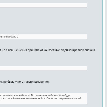
ошло наоборот.
т не с чем. Решения принимают конкретные люди конкретной эпохи в
т, не было у него такого намерения.
ов ты можешь ошибиться. Вот позвонит тебе какой-нибудь
, за который человек не может выйти. Он может жертвовать своей