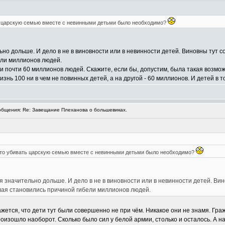
ь царскую семью вместе с невинными детьми было необходимо?
но дольше. И дело в не в виновности или в невинности детей. Виновны тут со
ели миллионов людей.
и почти 60 миллионов людей. Скажите, если бы, допустим, была такая возмож
знь 100 ни в чем не повинных детей, а на другой - 60 миллионов. И детей в т
бщения: Re: Завещание Плеханова о большевиках.
что убивать царскую семью вместе с невинными детьми было необходимо?
 значительно дольше. И дело в не в виновности или в невинности детей. Вин
елая становились причиной гибели миллионов людей.
ажется, что дети тут были совершенно не при чём. Никакое они не знамя. Гра
оизошло наоборот. Сколько было сил у белой армии, столько и осталось. А на