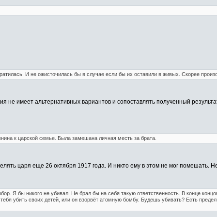
ратилась. И не ожисточилась бы в случае если бы их оставили в живых. Скорее произ
рия не имеет альтернативных вариантов и сопоставлять полученный результа
енина к царской семье. Была замешана личная месть за брата.
лять царя еще 26 октября 1917 года. И никто ему в этом не мог помешать. Не
ор. Я бы никого не убивал. Не брал бы на себя такую ответственность. В конце конц
тебя убить своих детей, или он взорвёт атомную бомбу. Будешь убивать? Есть предел