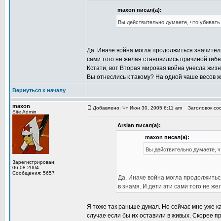
maxon писал(а):
Вы действительно думаете, что убиват
Да. Иначе война могла продолжиться значитель
сами того не желая становились причиной гиб
Кстати, вот Вторая мировая война унесла жизн
Вы отнеслись к такому? На одной чаше весов жи
Вернуться к началу
maxon
Добавлено: Чт Июн 30, 2005 6:11 am
Заголовок соо
Site Admin
Arslan писал(а):
maxon писал(а):
Вы действительно думаете, 
Зарегистрирован:
06.08.2004
Сообщения: 5657
Да. Иначе война могла продолжиться
в знамя. И дети эти сами того не ж
Я тоже так раньше думал. Но сейчас мне уже к
случае если бы их оставили в живых. Скорее пр