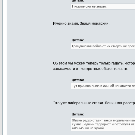
Цитата:
Никакое они не знамя.
Именно знамя. Знамя монархии.
Цитата:
Гражданская война от их смерти не прек
Об этом мы можем теперь только гадать. Исто
зависимости от конкретных обстоятельств.
Цитата:
Тут причина была в личной ненависти Л
Это уже либеральные сказки. Ленин мог расстре
Цитата:
Жизнь редко ставит такой моральный выб
сумасшедший террорист и потребует от 
жизнью, но не чужой.