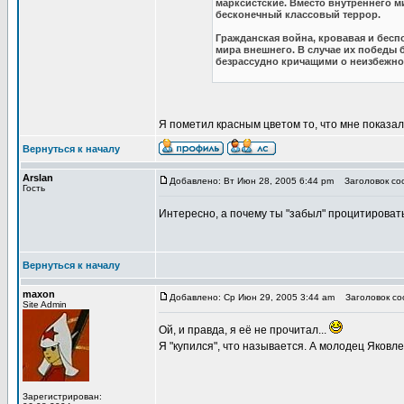
марксистские. Вместо внутреннего м
бесконечный классовый террор.
Гражданская война, кровавая и бесп
мира внешнего. В случае их победы 
безрассудно кричащими о неизбежн
Я пометил красным цветом то, что мне показал
Вернуться к началу
Arslan
Добавлено: Вт Июн 28, 2005 6:44 pm
Заголовок соо
Гость
Интересно, а почему ты "забыл" процитировать
Вернуться к началу
maxon
Добавлено: Ср Июн 29, 2005 3:44 am
Заголовок соо
Site Admin
Ой, и правда, я её не прочитал...
Я "купился", что называется. А молодец Яковл
Зарегистрирован: