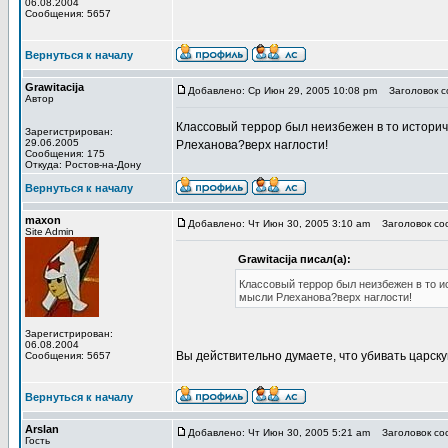
06.08.2004
Сообщения: 5657
Вернуться к началу
Grawitacija
Добавлено: Ср Июн 29, 2005 10:08 pm
Заголовок со
Автор
Классовый террор был неизбежен в то историч
Зарегистрирован:
29.06.2005
Рлеханова?верх наглости!
Сообщения: 175
Откуда: Ростов-на-Дону
Вернуться к началу
maxon
Добавлено: Чт Июн 30, 2005 3:10 am
Заголовок соо
Site Admin
Grawitacija писал(а):
Классовый террор был неизбежен в то и
мысли Рлеханова?верх наглости!
Зарегистрирован:
06.08.2004
Вы действительно думаете, что убивать царс
Сообщения: 5657
Вернуться к началу
Arslan
Добавлено: Чт Июн 30, 2005 5:21 am
Заголовок соо
Гость