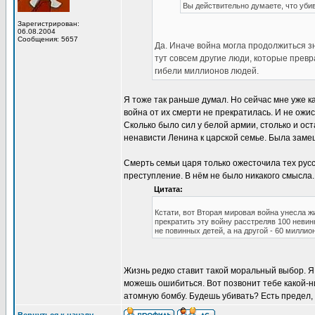
Вы действительно думаете, что уб
Зарегистрирован:
06.08.2004
Сообщения: 5657
Да. Иначе война могла продолжиться з
тут совсем другие люди, которые превр
гибели миллионов людей.
Я тоже так раньше думал. Но сейчас мне уже к
война от их смерти не прекратилась. И не ожи
Сколько было сил у белой армии, столько и ост
ненависти Ленина к царской семье. Была замеш
Смерть семьи царя только ожесточила тех русс
преступление. В нём не было никакого смысла.
Цитата:
Кстати, вот Вторая мировая война унесла ж
прекратить эту войну расстреляв 100 невин
не повинных детей, а на другой - 60 миллион
Жизнь редко ставит такой моральный выбор. Я 
можешь ошибиться. Вот позвонит тебе какой-н
атомную бомбу. Будешь убивать? Есть предел, 