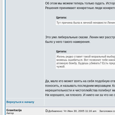
Об этом мы можем теперь только гадать. Истор
Решения принимают конкретные люди конкретно
Цитата:
Тут причина была в личной ненависти Ленин
Это уже либеральные сказки. Ленин мог расстре
было у него такого намерения.
Цитата:
Жизнь редко ставит такой моральный выбор.
можешь ошибиться. Вот позвонит тебе какой
атомную бомбу. Будешь убивать? Есть преде
чужой.
Да, мало кто может взять на себя подобную отв
поносить, и называть последним мерзавцем. Кон
нерешительности и чистоплюйства погибнут мил
Ни хорошего, ни плохого. И никто ни за что не 
Вернуться к началу
Grawitacija
Добавлено: Чт Июн 30, 2005 11:16 am
Заголовок со
Автор