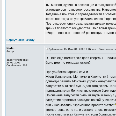
Ты, Максон, судишь о революции и гражданской в
устоявшегося правового государства. Наверное,
Тогдашние понятия о справедливости абсолютн
крестьяне тогда не употребляли слово "справед
Поэтому, если они и закалывали вилами помещик
зрения правогого государства. Но с точки зре
общественных отношений революции, тем не м
Вернуться к началу
Nadin
Добавлено: Пт Июл 01, 2005 9:07 am
Заголовок соо
Автор
Э... Все еще помнят, что царя свергли НЕ бо
Зарегистрирован:
было именно монархическим?
26.05.2005
Сообщения: 208
Про убийство царской семьи.
Жили-были кланы Монтекки и Капулетти ( немно
однажды решили Монтекки убрать конкурентов,
Капулетти был свой зуб. А для того, чтобы Тро
пригласили клан Ленинетти, которые были идей
Но сначала Капулетти были втянуты в войну с 
следствие огромных расходов на войну, их об
они и назывались "Временное правительство"
торжествовали, но толи им захотелось отомсти
после смерти всех Капулетти, толи боялись, чт