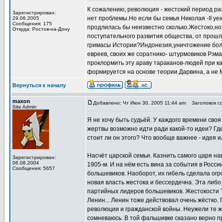
К сожалению, революция - жестокий период ра
Зарегистрирован:
нет проблемы.Но если бы семья Николая -II уе
29.06.2005
Сообщения: 175
продлилась бы неизвестно сколько.Жестоко,но
Откуда: Ростов-на-Дону
поступательного развития общества, от прошл
гримасы Истории?Индонезия,уничтожение боле
евреев, своих же соратнико- штурмовиков Рэма
проклормить эту араву тараканов-людей при к
формируется на основе теории Дарвина, а не М
Вернуться к началу
maxon
Добавлено: Чт Июн 30, 2005 11:44 am
Заголовок со
Site Admin
Я не хочу быть судьёй. У каждого времени своя
жертвы возможно идти ради какой-то идеи? Гд
стоит ли он этого? Что вообще важнее - идея 
Насчёт царской семьи. Казнить самого царя на
Зарегистрирован:
06.08.2004
1905-м. И на нём есть вина за события в Росс
Сообщения: 5657
большевиков. Наоборот, их гибель сделала огр
новая власть жестока и бессердечна. Эта либ
партийных лидеров большевиков. Жестокости 
Ленин... Ленин тоже действовал очень жёстко.
революции и гражданской войны. Неужели те ж
сомневаюсь. В той фальшивке сказано верно пр