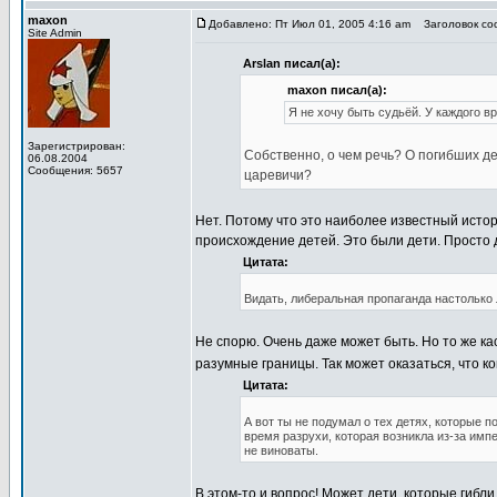
maxon
Добавлено: Пт Июл 01, 2005 4:16 am
Заголовок соо
Site Admin
Arslan писал(а):
maxon писал(а):
Я не хочу быть судьёй. У каждого в
Зарегистрирован:
Собственно, о чем речь? О погибших де
06.08.2004
Сообщения: 5657
царевичи?
Нет. Потому что это наиболее известный исто
происхождение детей. Это были дети. Просто 
Цитата:
Видать, либеральная пропаганда настолько 
Не спорю. Очень даже может быть. Но то же ка
разумные границы. Так может оказаться, что к
Цитата:
А вот ты не подумал о тех детях, которые п
время разрухи, которая возникла из-за имп
не виноваты.
В этом-то и вопрос! Может дети, которые гибли 