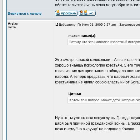
обстоятельство очень легко могут обратить с
Вернуться к началу
Arslan
Добавлено: Пт Июл 01, 2005 5:27 am
Заголовок соо
Гость
maxon писал(а):
Потому что это наиболее известный истори
Это смотря с какой колокольни... А я считаю, 
хорошо знаешь психологию крестьян. С его точк
какая из них для крестьянина обладала наивыс
народа. А теперь представь, что царевич оказ
крестьянина не являл собою власть ни от Бога, 
Цитата:
В этом-то и вопрос! Может дети, которые ги
Ну, это ты уже сказал явную чушь. Гражданску
царя был причиной гражданской войны, а граж
пока к нему "на выручку" не подошел Колчак.