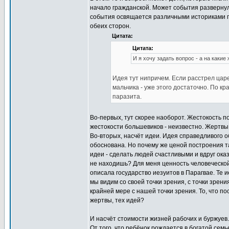
начало гражданской. Может события развернул
события освящается различными историками по
обеих сторон.
Цитата:
Цитата:
И я хочу задать вопрос - а на какие
Идея тут нипричем. Если расстрел царе
мальчика - уже этого достаточно. По к
паразита.
Во-первых, тут скорее наоборот. Жестокость п
жестокости большевиков - неизвестно. Жертвы
Во-вторых, насчёт идеи. Идея справедливого о
обоснована. Но почему же ценой построения 
идеи - сделать людей счастливыми и вдруг оказ
не находишь? Для меня ценность человеческой
описала государство иезуитов в Парагвае. Те 
мы видим со своей точки зрения, с точки зрен
крайней мере с нашей точки зрения. То, что по
жертвы, тех идей?
И насчёт стоимости жизней рабочих и буржуев
От того, что ребёнок рождается в богатой сем