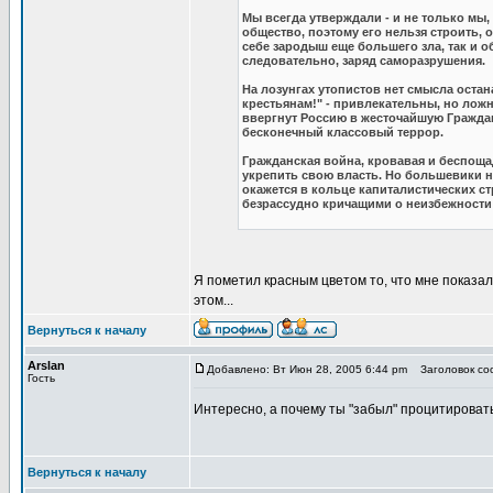
Мы всегда утверждали - и не только мы,
общество, поэтому его нельзя строить, 
себе зародыш еще большего зла, так и о
следовательно, заряд саморазрушения.
На лозунгах утопистов нет смысла остана
крестьянам!" - привлекательны, но лож
ввергнут Россию в жесточайшую Граждан
бесконечный классовый террор.
Гражданская война, кровавая и беспощад
укрепить свою власть. Но большевики н
окажется в кольце капиталистических с
безрассудно кричащими о неизбежност
Я пометил красным цветом то, что мне показал
этом...
Вернуться к началу
Arslan
Добавлено: Вт Июн 28, 2005 6:44 pm
Заголовок соо
Гость
Интересно, а почему ты "забыл" процитировать
Вернуться к началу