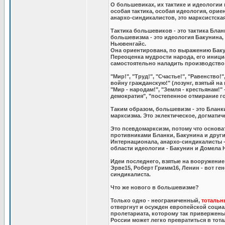
О большевиках, их тактике и идеологии 
особая тактика, особая идеология, ори
анархо-синдикалистов, это марксистска
Тактика большевиков - это тактика Бла
большевизма - это идеология Бакунина,
Ньювенгайс.
Она ориентирована, по выражению Бакун
Переоценка мудрости народа, его иници
самостоятельно наладить производство 
"Мир!", "Труд!", "Счастье!", "Равенство
войну гражданскую!" (лозунг, взятый н
"Мир - народам!", "Земля - крестьянам!"
демократия", "постепенное отмирание го
Таким образом, большевизм - это Бланк
марксизма. Это эклектическое, догматич
Это псевдомарксизм, потому что основ
противниками Бланки, Бакунина и друг
Интернационала, анархо-синдикалисты - 
области идеологии - Бакунин и Домела 
Идеи последнего, взятые на вооружение
Эрве15, Роберт Гримм16, Ленин - вот ге
синдикалиста.
Что же нового в большевизме?
Только одно - неограниченный,
тотальн
отвергнут и осужден европейской социа
пролетариата, которому так привержены
России может легко превратиться в тот