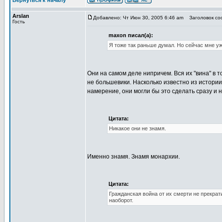
Вернуться к началу
Arslan
Добавлено: Чт Июн 30, 2005 6:46 am
Заголовок соо
Гость
maxon писал(а):
Я тоже так раньше думал. Но сейчас мне уж
Они на самом деле нипричем. Вся их "вина" в т
не большевики. Насколько известно из истории
намерение, они могли бы это сделать сразу и н
Цитата:
Никакое они не знамя.
Именно знамя. Знамя монархии.
Цитата:
Гражданская война от их смерти не прекрат
наоборот.