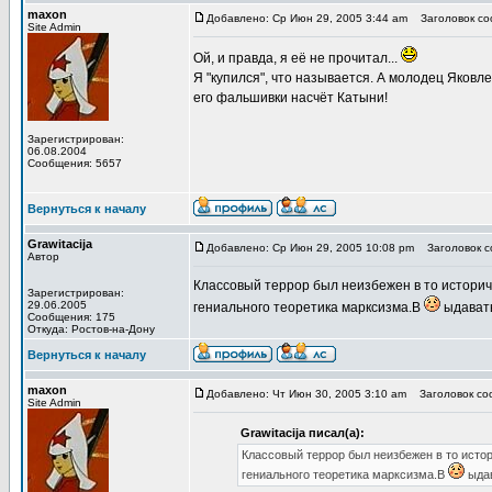
maxon
Добавлено: Ср Июн 29, 2005 3:44 am
Заголовок соо
Site Admin
Ой, и правда, я её не прочитал...
Я "купился", что называется. А молодец Яковл
его фальшивки насчёт Катыни!
Зарегистрирован:
06.08.2004
Сообщения: 5657
Вернуться к началу
Grawitacija
Добавлено: Ср Июн 29, 2005 10:08 pm
Заголовок со
Автор
Классовый террор был неизбежен в то историч
Зарегистрирован:
29.06.2005
гениального теоретика марксизма.В
ыдавать
Сообщения: 175
Откуда: Ростов-на-Дону
Вернуться к началу
maxon
Добавлено: Чт Июн 30, 2005 3:10 am
Заголовок соо
Site Admin
Grawitacija писал(а):
Классовый террор был неизбежен в то исто
гениального теоретика марксизма.В
ыдав