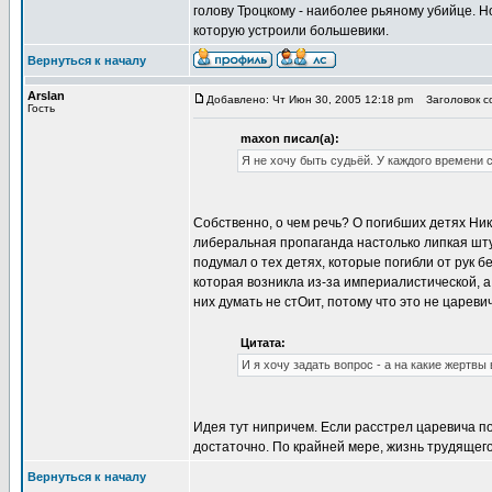
голову Троцкому - наиболее рьяному убийце. Н
которую устроили большевики.
Вернуться к началу
Arslan
Добавлено: Чт Июн 30, 2005 12:18 pm
Заголовок со
Гость
maxon писал(а):
Я не хочу быть судьёй. У каждого времени 
Собственно, о чем речь? О погибших детях Ник
либеральная пропаганда настолько липкая штук
подумал о тех детях, которые погибли от рук б
которая возникла из-за империалистической, 
них думать не стОит, потому что это не цареви
Цитата:
И я хочу задать вопрос - а на какие жертвы
Идея тут нипричем. Если расстрел царевича по
достаточно. По крайней мере, жизнь трудящего
Вернуться к началу