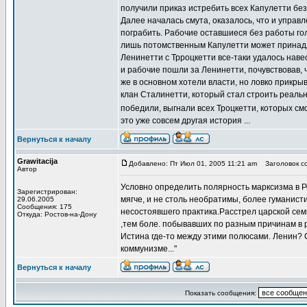
получили приказ истребить всех Капулетти без
Далее началась смута, оказалось, что и управ
пограбить. Рабочие оставшиеся без работы голо
лишь потомственным Капулетти может принадле
Ленинетти с Трроцкетти все-таки удалось наве
и рабочие пошли за Ленинетти, почувствовав, 
же в основном хотели власти, но ловко прикры
клан Сталинетти, который стал строить реальн
победили, выгнали всех Троцкетти, которых см
это уже совсем другая история ...
Вернуться к началу
Grawitacija
Добавлено: Пт Июл 01, 2005 11:21 am
Заголовок со
Автор
Условно определить полярность марксизма в Р
Зарегистрирован:
мягче, и не столь необратимы, более гуманисти
29.06.2005
Сообщения: 175
несостоявшего практика.Расстрел царской семь
Откуда: Ростов-на-Дону
,тем боле. побывавших по разным причинам в р
Истина где-то между этими полюсами. Ленин? 
коммунизме..."
Вернуться к началу
Показать сообщения: