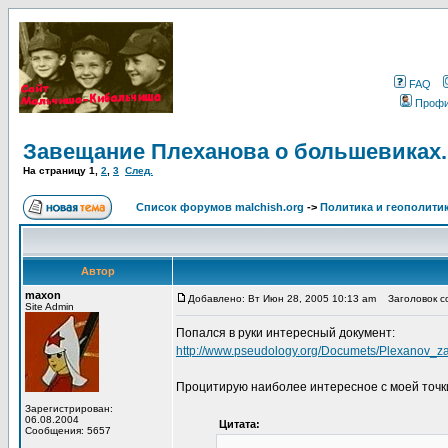
FAQ
Проф
Завещание Плеханова о большевиках.
На страницу
1
,
2
,
3
След.
Список форумов malchish.org
->
Политика и геополити
Автор
maxon
Добавлено: Вт Июн 28, 2005 10:13 am
Заголовок со
Site Admin
Попался в руки интересный документ:
http://www.pseudology.org/Documets/Plexanov_z
Процитирую наиболее интересное с моей точк
Зарегистрирован:
06.08.2004
Цитата:
Сообщения: 5657