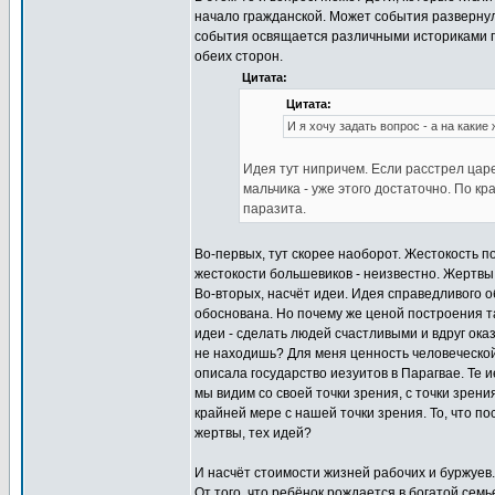
начало гражданской. Может события развернул
события освящается различными историками по
обеих сторон.
Цитата:
Цитата:
И я хочу задать вопрос - а на какие
Идея тут нипричем. Если расстрел царе
мальчика - уже этого достаточно. По к
паразита.
Во-первых, тут скорее наоборот. Жестокость п
жестокости большевиков - неизвестно. Жертвы
Во-вторых, насчёт идеи. Идея справедливого о
обоснована. Но почему же ценой построения 
идеи - сделать людей счастливыми и вдруг оказ
не находишь? Для меня ценность человеческой
описала государство иезуитов в Парагвае. Те 
мы видим со своей точки зрения, с точки зрен
крайней мере с нашей точки зрения. То, что по
жертвы, тех идей?
И насчёт стоимости жизней рабочих и буржуев
От того, что ребёнок рождается в богатой сем