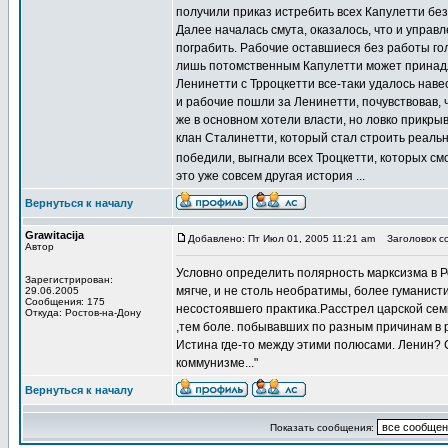
получили приказ истребить всех Капулетти без
Далее началась смута, оказалось, что и управ
пограбить. Рабочие оставшиеся без работы голо
лишь потомственным Капулетти может принадле
Ленинетти с Трроцкетти все-таки удалось наве
и рабочие пошли за Ленинетти, почувствовав, 
же в основном хотели власти, но ловко прикры
клан Сталинетти, который стал строить реальн
победили, выгнали всех Троцкетти, которых см
это уже совсем другая история ...
Вернуться к началу
Grawitacija
Добавлено: Пт Июл 01, 2005 11:21 am
Заголовок со
Автор
Условно определить полярность марксизма в Р
Зарегистрирован:
мягче, и не столь необратимы, более гуманисти
29.06.2005
Сообщения: 175
несостоявшего практика.Расстрел царской семь
Откуда: Ростов-на-Дону
,тем боле. побывавших по разным причинам в р
Истина где-то между этими полюсами. Ленин? 
коммунизме..."
Вернуться к началу
Показать сообщения: