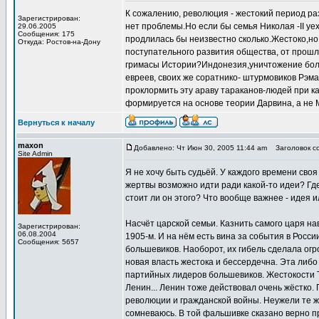
К сожалению, революция - жестокий период ра
Зарегистрирован:
нет проблемы.Но если бы семья Николая -II уе
29.06.2005
Сообщения: 175
продлилась бы неизвестно сколько.Жестоко,но
Откуда: Ростов-на-Дону
поступательного развития общества, от прошл
гримасы Истории?Индонезия,уничтожение боле
евреев, своих же соратнико- штурмовиков Рэма
проклормить эту араву тараканов-людей при к
формируется на основе теории Дарвина, а не М
Вернуться к началу
maxon
Добавлено: Чт Июн 30, 2005 11:44 am
Заголовок со
Site Admin
Я не хочу быть судьёй. У каждого времени своя
жертвы возможно идти ради какой-то идеи? Гд
стоит ли он этого? Что вообще важнее - идея 
Насчёт царской семьи. Казнить самого царя на
Зарегистрирован:
06.08.2004
1905-м. И на нём есть вина за события в Росс
Сообщения: 5657
большевиков. Наоборот, их гибель сделала огр
новая власть жестока и бессердечна. Эта либ
партийных лидеров большевиков. Жестокости 
Ленин... Ленин тоже действовал очень жёстко.
революции и гражданской войны. Неужели те ж
сомневаюсь. В той фальшивке сказано верно пр