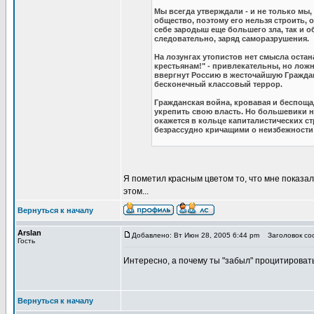
Мы всегда утверждали - и не только мы,
общество, поэтому его нельзя строить, 
себе зародыш еще большего зла, так и о
следовательно, заряд саморазрушения.
На лозунгах утопистов нет смысла остана
крестьянам!" - привлекательны, но лож
ввергнут Россию в жесточайшую Граждан
бесконечный классовый террор.
Гражданская война, кровавая и беспощад
укрепить свою власть. Но большевики н
окажется в кольце капиталистических с
безрассудно кричащими о неизбежност
Я пометил красным цветом то, что мне показал
этом...
Вернуться к началу
Arslan
Добавлено: Вт Июн 28, 2005 6:44 pm
Заголовок соо
Гость
Интересно, а почему ты "забыл" процитировать
Вернуться к началу