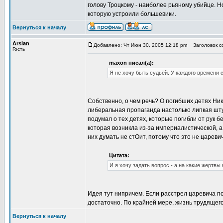
голову Троцкому - наиболее рьяному убийце. Н
которую устроили большевики.
Вернуться к началу
Arslan
Добавлено: Чт Июн 30, 2005 12:18 pm
Заголовок со
Гость
maxon писал(а):
Я не хочу быть судьёй. У каждого времени 
Собственно, о чем речь? О погибших детях Ник
либеральная пропаганда настолько липкая штук
подумал о тех детях, которые погибли от рук б
которая возникла из-за империалистической, 
них думать не стОит, потому что это не цареви
Цитата:
И я хочу задать вопрос - а на какие жертвы
Идея тут нипричем. Если расстрел царевича по
достаточно. По крайней мере, жизнь трудящего
Вернуться к началу