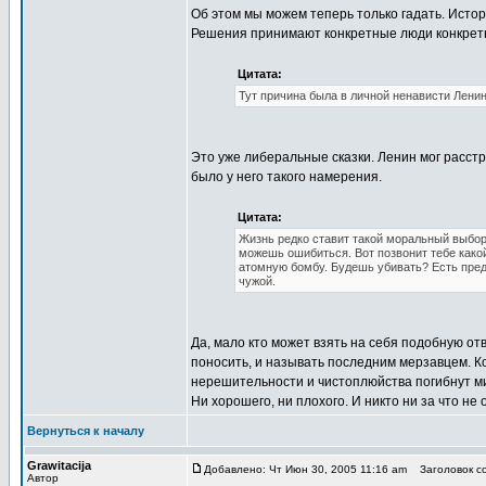
Об этом мы можем теперь только гадать. Истор
Решения принимают конкретные люди конкретно
Цитата:
Тут причина была в личной ненависти Ленин
Это уже либеральные сказки. Ленин мог расстре
было у него такого намерения.
Цитата:
Жизнь редко ставит такой моральный выбор.
можешь ошибиться. Вот позвонит тебе какой
атомную бомбу. Будешь убивать? Есть преде
чужой.
Да, мало кто может взять на себя подобную отв
поносить, и называть последним мерзавцем. Кон
нерешительности и чистоплюйства погибнут мил
Ни хорошего, ни плохого. И никто ни за что не 
Вернуться к началу
Grawitacija
Добавлено: Чт Июн 30, 2005 11:16 am
Заголовок со
Автор