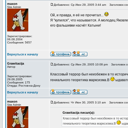
maxon
Добавлено: Ср Июн 29, 2005 3:44 am
Заголовок соо
Site Admin
Ой, и правда, я её не прочитал...
Я "купился", что называется. А молодец Яковл
его фальшивки насчёт Катыни!
Зарегистрирован:
06.08.2004
Сообщения: 5657
Вернуться к началу
Grawitacija
Добавлено: Ср Июн 29, 2005 10:08 pm
Заголовок со
Автор
Классовый террор был неизбежен в то историч
Зарегистрирован:
29.06.2005
гениального теоретика марксизма.В
ыдавать
Сообщения: 175
Откуда: Ростов-на-Дону
Вернуться к началу
maxon
Добавлено: Чт Июн 30, 2005 3:10 am
Заголовок соо
Site Admin
Grawitacija писал(а):
Классовый террор был неизбежен в то исто
гениального теоретика марксизма.В
ыдав