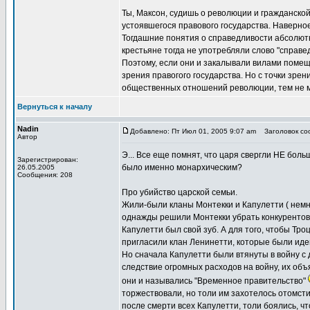
Ты, Максон, судишь о революции и гражданской в
устоявшегося правового государства. Наверное,
Тогдашние понятия о справедливости абсолютн
крестьяне тогда не употребляли слово "справед
Поэтому, если они и закалывали вилами помещик
зрения правогого государства. Но с точки зре
общественных отношений революции, тем не м
Вернуться к началу
Nadin
Добавлено: Пт Июл 01, 2005 9:07 am
Заголовок соо
Автор
Э... Все еще помнят, что царя свергли НЕ бо
Зарегистрирован:
было именно монархическим?
26.05.2005
Сообщения: 208
Про убийство царской семьи.
Жили-были кланы Монтекки и Капулетти ( немно
однажды решили Монтекки убрать конкурентов,
Капулетти был свой зуб. А для того, чтобы Тро
пригласили клан Ленинетти, которые были идей
Но сначала Капулетти были втянуты в войну с 
следствие огромных расходов на войну, их об
они и назывались "Временное правительство"
торжествовали, но толи им захотелось отомсти
после смерти всех Капулетти, толи боялись, чт