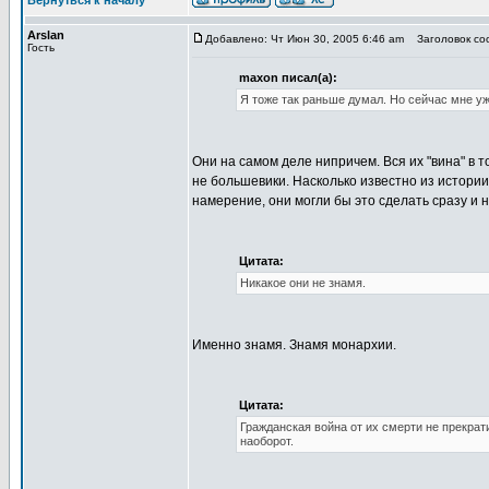
Вернуться к началу
Arslan
Добавлено: Чт Июн 30, 2005 6:46 am
Заголовок соо
Гость
maxon писал(а):
Я тоже так раньше думал. Но сейчас мне уж
Они на самом деле нипричем. Вся их "вина" в т
не большевики. Насколько известно из истории
намерение, они могли бы это сделать сразу и н
Цитата:
Никакое они не знамя.
Именно знамя. Знамя монархии.
Цитата:
Гражданская война от их смерти не прекрат
наоборот.