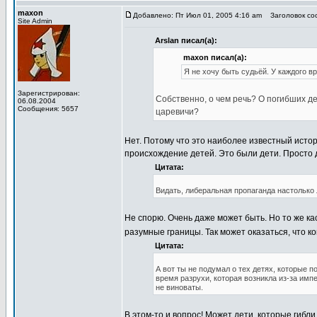
maxon
Добавлено: Пт Июл 01, 2005 4:16 am
Заголовок соо
Site Admin
Arslan писал(а):
maxon писал(а):
Я не хочу быть судьёй. У каждого в
Зарегистрирован:
Собственно, о чем речь? О погибших де
06.08.2004
Сообщения: 5657
царевичи?
Нет. Потому что это наиболее известный исто
происхождение детей. Это были дети. Просто 
Цитата:
Видать, либеральная пропаганда настолько 
Не спорю. Очень даже может быть. Но то же ка
разумные границы. Так может оказаться, что к
Цитата:
А вот ты не подумал о тех детях, которые п
время разрухи, которая возникла из-за имп
не виноваты.
В этом-то и вопрос! Может дети, которые гибли 