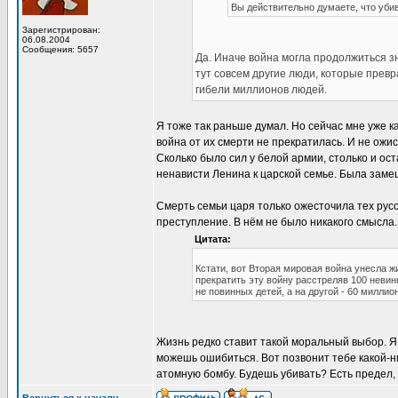
Вы действительно думаете, что уб
Зарегистрирован:
06.08.2004
Сообщения: 5657
Да. Иначе война могла продолжиться з
тут совсем другие люди, которые превр
гибели миллионов людей.
Я тоже так раньше думал. Но сейчас мне уже к
война от их смерти не прекратилась. И не ожи
Сколько было сил у белой армии, столько и ост
ненависти Ленина к царской семье. Была замеш
Смерть семьи царя только ожесточила тех русс
преступление. В нём не было никакого смысла.
Цитата:
Кстати, вот Вторая мировая война унесла ж
прекратить эту войну расстреляв 100 невин
не повинных детей, а на другой - 60 миллион
Жизнь редко ставит такой моральный выбор. Я 
можешь ошибиться. Вот позвонит тебе какой-н
атомную бомбу. Будешь убивать? Есть предел, 