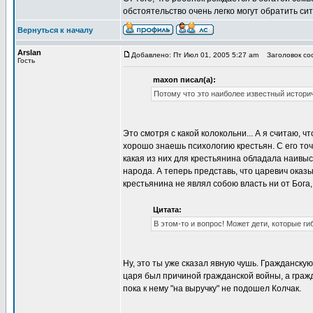
обстоятельство очень легко могут обратить с
Вернуться к началу
Arslan
Добавлено: Пт Июл 01, 2005 5:27 am
Заголовок соо
Гость
maxon писал(а):
Потому что это наиболее известный истори
Это смотря с какой колокольни... А я считаю, 
хорошо знаешь психологию крестьян. С его точк
какая из них для крестьянина обладала наивыс
народа. А теперь представь, что царевич оказ
крестьянина не являл собою власть ни от Бога, 
Цитата:
В этом-то и вопрос! Может дети, которые ги
Ну, это ты уже сказал явную чушь. Гражданску
царя был причиной гражданской войны, а граж
пока к нему "на выручку" не подошел Колчак.