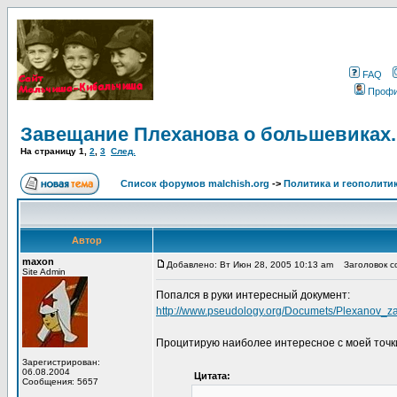
FAQ
Проф
Завещание Плеханова о большевиках.
На страницу
1
,
2
,
3
След.
Список форумов malchish.org
->
Политика и геополити
Автор
maxon
Добавлено: Вт Июн 28, 2005 10:13 am
Заголовок со
Site Admin
Попался в руки интересный документ:
http://www.pseudology.org/Documets/Plexanov_z
Процитирую наиболее интересное с моей точк
Зарегистрирован:
06.08.2004
Цитата:
Сообщения: 5657