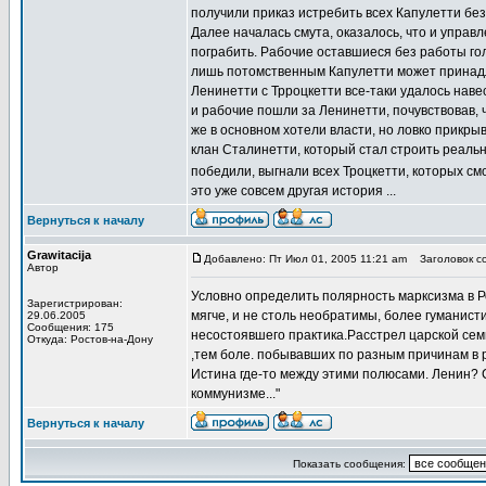
получили приказ истребить всех Капулетти без
Далее началась смута, оказалось, что и управ
пограбить. Рабочие оставшиеся без работы голо
лишь потомственным Капулетти может принадле
Ленинетти с Трроцкетти все-таки удалось наве
и рабочие пошли за Ленинетти, почувствовав, 
же в основном хотели власти, но ловко прикры
клан Сталинетти, который стал строить реальн
победили, выгнали всех Троцкетти, которых см
это уже совсем другая история ...
Вернуться к началу
Grawitacija
Добавлено: Пт Июл 01, 2005 11:21 am
Заголовок со
Автор
Условно определить полярность марксизма в Р
Зарегистрирован:
мягче, и не столь необратимы, более гуманисти
29.06.2005
Сообщения: 175
несостоявшего практика.Расстрел царской семь
Откуда: Ростов-на-Дону
,тем боле. побывавших по разным причинам в р
Истина где-то между этими полюсами. Ленин? 
коммунизме..."
Вернуться к началу
Показать сообщения: