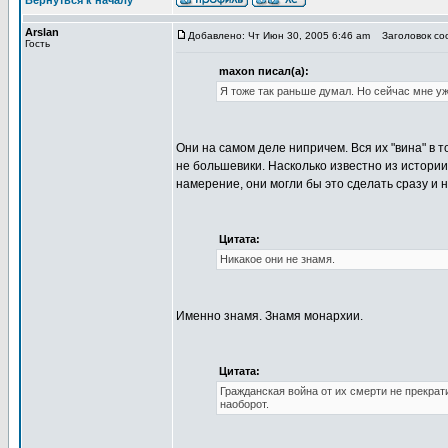
Вернуться к началу
Arslan
Добавлено: Чт Июн 30, 2005 6:46 am
Заголовок соо
Гость
maxon писал(а):
Я тоже так раньше думал. Но сейчас мне уж
Они на самом деле нипричем. Вся их "вина" в т
не большевики. Насколько известно из истории
намерение, они могли бы это сделать сразу и н
Цитата:
Никакое они не знамя.
Именно знамя. Знамя монархии.
Цитата:
Гражданская война от их смерти не прекрат
наоборот.