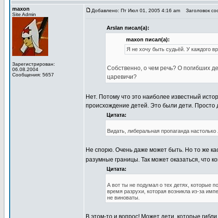
maxon
Добавлено: Пт Июл 01, 2005 4:16 am
Заголовок соо
Site Admin
Arslan писал(а):
maxon писал(а):
Я не хочу быть судьёй. У каждого в
Зарегистрирован:
Собственно, о чем речь? О погибших де
06.08.2004
Сообщения: 5657
царевичи?
Нет. Потому что это наиболее известный исто
происхождение детей. Это были дети. Просто 
Цитата:
Видать, либеральная пропаганда настолько 
Не спорю. Очень даже может быть. Но то же ка
разумные границы. Так может оказаться, что к
Цитата:
А вот ты не подумал о тех детях, которые п
время разрухи, которая возникла из-за имп
не виноваты.
В этом-то и вопрос! Может дети, которые гибли 