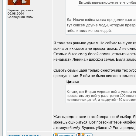
Вы действительно думаете, что уб
Зарегистрирован:
06.08.2004
Сообщения: 5657
Да. Иначе война могла продолжиться з
тут совсем другие люди, которые превр
гибели миллионов людей.
Я тоже так раньше думал. Но сейчас мне уже к
война от их смерти не прекратилась. И не ожи
Сколько было сил у белой армии, столько и ост
ненависти Ленина к царской семье. Была замеш
Смерть семьи царя только ожесточила тех русс
преступление. В нём не было никакого смысла.
Цитата:
Кстати, вот Вторая мировая война унесла ж
прекратить эту войну расстреляв 100 невин
не повинных детей, а на другой - 60 миллион
Жизнь редко ставит такой моральный выбор. Я 
можешь ошибиться. Вот позвонит тебе какой-н
атомную бомбу. Будешь убивать? Есть предел, 