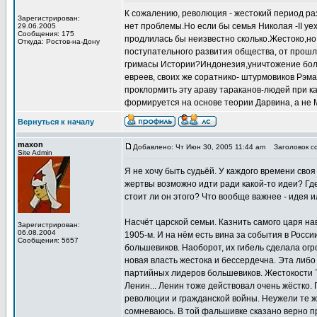
К сожалению, революция - жестокий период ра
Зарегистрирован:
нет проблемы.Но если бы семья Николая -II уе
29.06.2005
Сообщения: 175
продлилась бы неизвестно сколько.Жестоко,но
Откуда: Ростов-на-Дону
поступательного развития общества, от прошл
гримасы Истории?Индонезия,уничтожение боле
евреев, своих же соратнико- штурмовиков Рэма
проклормить эту араву тараканов-людей при к
формируется на основе теории Дарвина, а не М
Вернуться к началу
maxon
Добавлено: Чт Июн 30, 2005 11:44 am
Заголовок со
Site Admin
Я не хочу быть судьёй. У каждого времени своя
жертвы возможно идти ради какой-то идеи? Гд
стоит ли он этого? Что вообще важнее - идея 
Насчёт царской семьи. Казнить самого царя на
Зарегистрирован:
06.08.2004
1905-м. И на нём есть вина за события в Росс
Сообщения: 5657
большевиков. Наоборот, их гибель сделала огр
новая власть жестока и бессердечна. Эта либ
партийных лидеров большевиков. Жестокости 
Ленин... Ленин тоже действовал очень жёстко.
революции и гражданской войны. Неужели те ж
сомневаюсь. В той фальшивке сказано верно пр