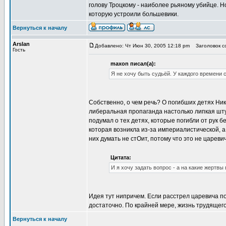
голову Троцкому - наиболее рьяному убийце. Н
которую устроили большевики.
Вернуться к началу
Arslan
Добавлено: Чт Июн 30, 2005 12:18 pm
Заголовок со
Гость
maxon писал(а):
Я не хочу быть судьёй. У каждого времени 
Собственно, о чем речь? О погибших детях Ник
либеральная пропаганда настолько липкая штук
подумал о тех детях, которые погибли от рук б
которая возникла из-за империалистической, 
них думать не стОит, потому что это не цареви
Цитата:
И я хочу задать вопрос - а на какие жертвы
Идея тут нипричем. Если расстрел царевича по
достаточно. По крайней мере, жизнь трудящего
Вернуться к началу