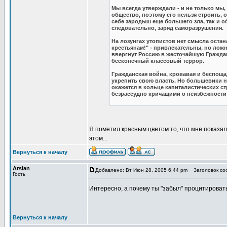
Мы всегда утверждали - и не только мы,
общество, поэтому его нельзя строить, 
себе зародыш еще большего зла, так и о
следовательно, заряд саморазрушения.
На лозунгах утопистов нет смысла остана
крестьянам!" - привлекательны, но лож
ввергнут Россию в жесточайшую Граждан
бесконечный классовый террор.
Гражданская война, кровавая и беспощад
укрепить свою власть. Но большевики н
окажется в кольце капиталистических с
безрассудно кричащими о неизбежност
Я пометил красным цветом то, что мне показал
этом...
Вернуться к началу
Arslan
Добавлено: Вт Июн 28, 2005 6:44 pm
Заголовок соо
Гость
Интересно, а почему ты "забыл" процитировать
Вернуться к началу