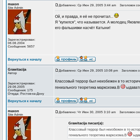
maxon
Добавлено: Ср Июн 29, 2005 3:44 am
Заголовок соо
Site Admin
Ой, и правда, я её не прочитал...
Я "купился", что называется. А молодец Яковл
его фальшивки насчёт Катыни!
Зарегистрирован:
06.08.2004
Сообщения: 5657
Вернуться к началу
Grawitacija
Добавлено: Ср Июн 29, 2005 10:08 pm
Заголовок со
Автор
Классовый террор был неизбежен в то историч
Зарегистрирован:
29.06.2005
гениального теоретика марксизма.В
ыдавать
Сообщения: 175
Откуда: Ростов-на-Дону
Вернуться к началу
maxon
Добавлено: Чт Июн 30, 2005 3:10 am
Заголовок соо
Site Admin
Grawitacija писал(а):
Классовый террор был неизбежен в то исто
гениального теоретика марксизма.В
ыдав