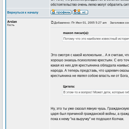
обстоятельство очень легко могут обратить с
Вернуться к началу
Arslan
Добавлено: Пт Июл 01, 2005 5:27 am
Заголовок соо
Гость
maxon писал(а):
Потому что это наиболее известный истори
Это смотря с какой колокольни... А я считаю, 
хорошо знаешь психологию крестьян. С его точк
какая из них для крестьянина обладала наивыс
народа. А теперь представь, что царевич оказ
крестьянина не являл собою власть ни от Бога, 
Цитата:
В этом-то и вопрос! Может дети, которые ги
Ну, это ты уже сказал явную чушь. Гражданску
царя был причиной гражданской войны, а граж
пока к нему "на выручку" не подошел Колчак.