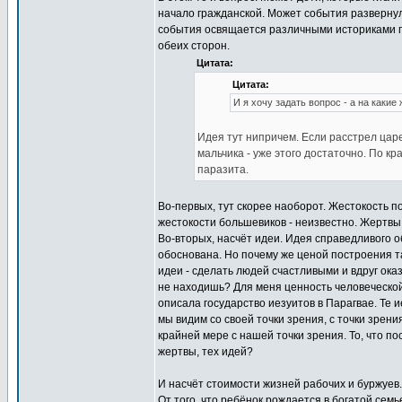
начало гражданской. Может события развернул
события освящается различными историками по
обеих сторон.
Цитата:
Цитата:
И я хочу задать вопрос - а на какие
Идея тут нипричем. Если расстрел царе
мальчика - уже этого достаточно. По к
паразита.
Во-первых, тут скорее наоборот. Жестокость п
жестокости большевиков - неизвестно. Жертвы
Во-вторых, насчёт идеи. Идея справедливого о
обоснована. Но почему же ценой построения 
идеи - сделать людей счастливыми и вдруг оказ
не находишь? Для меня ценность человеческой
описала государство иезуитов в Парагвае. Те 
мы видим со своей точки зрения, с точки зрен
крайней мере с нашей точки зрения. То, что по
жертвы, тех идей?
И насчёт стоимости жизней рабочих и буржуев
От того, что ребёнок рождается в богатой сем