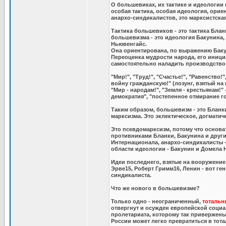
О большевиках, их тактике и идеологии 
особая тактика, особая идеология, ори
анархо-синдикалистов, это марксистска
Тактика большевиков - это тактика Бла
большевизма - это идеология Бакунина,
Ньювенгайс.
Она ориентирована, по выражению Бакун
Переоценка мудрости народа, его иници
самостоятельно наладить производство 
"Мир!", "Труд!", "Счастье!", "Равенство
войну гражданскую!" (лозунг, взятый н
"Мир - народам!", "Земля - крестьянам!"
демократия", "постепенное отмирание го
Таким образом, большевизм - это Бланк
марксизма. Это эклектическое, догматич
Это псевдомарксизм, потому что основ
противниками Бланки, Бакунина и друг
Интернационала, анархо-синдикалисты - 
области идеологии - Бакунин и Домела 
Идеи последнего, взятые на вооружение
Эрве15, Роберт Гримм16, Ленин - вот ге
синдикалиста.
Что же нового в большевизме?
Только одно - неограниченный,
тотальн
отвергнут и осужден европейской социа
пролетариата, которому так привержены
России может легко превратиться в тот