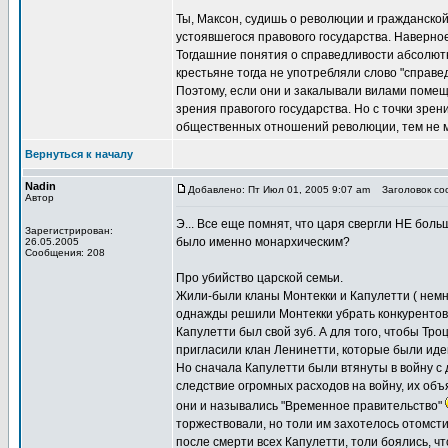
Ты, Максон, судишь о революции и гражданской в
устоявшегося правового государства. Наверное,
Тогдашние понятия о справедливости абсолютн
крестьяне тогда не употребляли слово "справед
Поэтому, если они и закалывали вилами помещик
зрения правогого государства. Но с точки зре
общественных отношений революции, тем не м
Вернуться к началу
Nadin
Добавлено: Пт Июл 01, 2005 9:07 am
Заголовок соо
Автор
Э... Все еще помнят, что царя свергли НЕ бо
Зарегистрирован:
было именно монархическим?
26.05.2005
Сообщения: 208
Про убийство царской семьи.
Жили-были кланы Монтекки и Капулетти ( немно
однажды решили Монтекки убрать конкурентов,
Капулетти был свой зуб. А для того, чтобы Тро
пригласили клан Ленинетти, которые были идей
Но сначала Капулетти были втянуты в войну с 
следствие огромных расходов на войну, их об
они и назывались "Временное правительство"
торжествовали, но толи им захотелось отомсти
после смерти всех Капулетти, толи боялись, чт