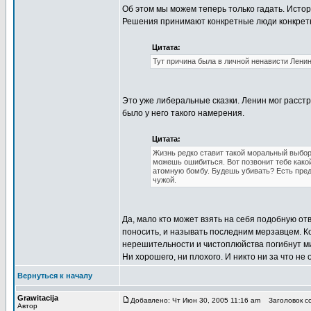
Об этом мы можем теперь только гадать. Истор
Решения принимают конкретные люди конкретно
Цитата:
Тут причина была в личной ненависти Ленин
Это уже либеральные сказки. Ленин мог расстре
было у него такого намерения.
Цитата:
Жизнь редко ставит такой моральный выбор.
можешь ошибиться. Вот позвонит тебе какой
атомную бомбу. Будешь убивать? Есть преде
чужой.
Да, мало кто может взять на себя подобную отв
поносить, и называть последним мерзавцем. Кон
нерешительности и чистоплюйства погибнут мил
Ни хорошего, ни плохого. И никто ни за что не 
Вернуться к началу
Grawitacija
Добавлено: Чт Июн 30, 2005 11:16 am
Заголовок со
Автор