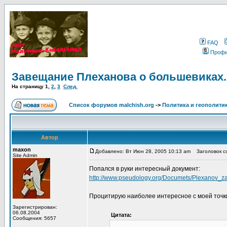
FAQ
Проф
Завещание Плеханова о большевиках.
На страницу
1
,
2
,
3
След.
Список форумов malchish.org
->
Политика и геополити
Автор
maxon
Добавлено: Вт Июн 28, 2005 10:13 am
Заголовок со
Site Admin
Попался в руки интересный документ:
http://www.pseudology.org/Documets/Plexanov_z
Процитирую наиболее интересное с моей точк
Зарегистрирован:
06.08.2004
Цитата:
Сообщения: 5657