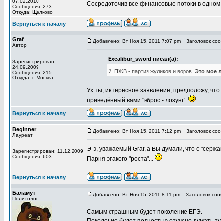
07.02.2010
Сосредоточив все финансовые потоки в одном м
Сообщения: 273
Откуда: Щелково
Вернуться к началу
Graf
Добавлено: Вт Ноя 15, 2011 7:07 pm
Заголовок сооб
Автор
Excalibur_sword писал(а):
Зарегистрирован:
24.09.2009
2. ПЖВ - партия жуликов и воров.
Это мое 
Сообщения: 215
Откуда: г. Москва
Ух ты, интересное заявление, предположу, что
приведённый вами "вброс - лозунг".
Вернуться к началу
Beginner
Добавлено: Вт Ноя 15, 2011 7:12 pm
Заголовок сооб
Лауреат
Э-э, уважаемый Graf, а Вы думали, что с "сер
Зарегистрирован: 11.12.2009
Сообщения: 603
Парня этакого "роста"...
Вернуться к началу
Баламут
Добавлено: Вт Ноя 15, 2011 8:11 pm
Заголовок сооб
Политолог
Самым страшным будет поколение ЕГЭ.
Поколение будет полностью отучено думать т