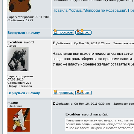
_________________
Правила Форума
,
"Вопросы по модерации"
,
Пр
Зарегистрирован: 29.11.2009
Сообщения: 1929
Вернуться к началу
Excalibur_sword
Добавлено: Ср Ноя 16, 2011 8:20 am
Заголовок сооб
Автор
Навальный при всех его недостатках пытает
вещь - контроль общества за органами власти.
У нас же власть искренне желает оставаться бе
Зарегистрирован:
07.02.2010
Сообщения: 273
Откуда: Щелково
Вернуться к началу
maxon
Добавлено: Ср Ноя 16, 2011 9:39 am
Заголовок сооб
Site Admin
Excalibur_sword писал(а):
Навальный при всех его недостатках пыт
общества вещь - контроль общества за орг
У нас же власть искренне желает оставатьс