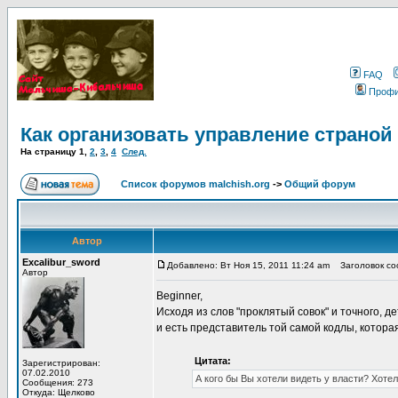
FAQ
Проф
Как организовать управление страной
На страницу
1
,
2
,
3
,
4
След.
Список форумов malchish.org
->
Общий форум
Автор
Excalibur_sword
Добавлено: Вт Ноя 15, 2011 11:24 am
Заголовок соо
Автор
Beginner,
Исходя из слов "проклятый совок" и точного, 
и есть представитель той самой кодлы, котор
Цитата:
Зарегистрирован:
07.02.2010
А кого бы Вы хотели видеть у власти? Хоте
Сообщения: 273
Откуда: Щелково