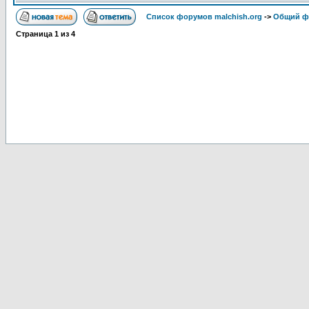
Список форумов malchish.org
->
Общий ф
Страница
1
из
4