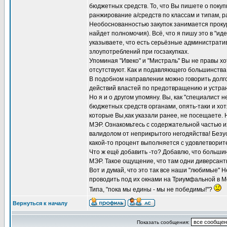
бюджетных средств. То, что Вы пишете о покуп
ранжирование а/средств по классам и типам, 
Необоснованностью закупок занимается прокур
найдет полномочия). Всё, что я пишу это в "ид
указываете, что есть серьёзные администрати
злоупотреблений при госзакупках.
Упоминая "Ивеко" и "Мистраль" Вы не правы х
отсутствуют. Как и подавляющего большинства
В подобном направлении можно говорить долго
действий властей по предотвращению и устра
Но я и о другом упомяну. Вы, как "специалист 
бюджетных средств органами, опять-таки и хот
которые Вы,как указали ранее, не посещаете.
МЭР. Ознакомьтесь с содержательной частью их
валидолом от неприкрытого негодяйства! Безу
какой-то процент выполняется с удовлетворите
Что ж ещё добавить -то? Добавлю, что большин
МЭР. Такое ощущение, что там одни диверсант
Вот и думай, что это так все наши "любимые"
проводить под их окнами на Триумфальной в М
Типа, "пока мы едины - мы не победимы!"?
Вернуться к началу
Показать сообщения: