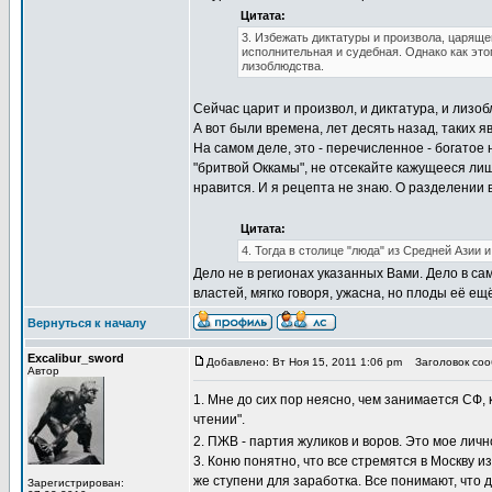
Цитата:
3. Избежать диктатуры и произвола, царяще
исполнительная и судебная. Однако как это
лизоблюдства.
Сейчас царит и произвол, и диктатура, и лизоб
А вот были времена, лет десять назад, таких я
На самом деле, это - перечисленное - богатое 
"бритвой Оккамы", не отсекайте кажущееся л
нравится. И я рецепта не знаю. О разделении в
Цитата:
4. Тогда в столице "люда" из Средней Азии и
Дело не в регионах указанных Вами. Дело в са
властей, мягко говоря, ужасна, но плоды её 
Вернуться к началу
Excalibur_sword
Добавлено: Вт Ноя 15, 2011 1:06 pm
Заголовок сооб
Автор
1. Мне до сих пор неясно, чем занимается СФ,
чтении".
2. ПЖВ - партия жуликов и воров. Это мое ли
3. Коню понятно, что все стремятся в Москву из
же ступени для заработка. Все понимают, что д
Зарегистрирован: