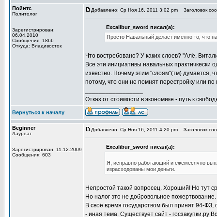
Пойнтс
Добавлено: Ср Ноя 16, 2011 3:02 pm
Заголовок сооб
Политолог
Excalibur_sword писал(а):
Зарегистрирован:
06.04.2010
Просто Навальный делает именно то, что н
Сообщения: 1866
Откуда: Владивосток
Что востребовано? У каких слоев? "Алё, Виталик
Все эти инициативы навальных практичкески о
известно. Почему этим "слоям"(тм) думается, ч
потому, что они не помнят перестройку или по
_________________
Отказ от стоимости в экономике - путь к свобод
Вернуться к началу
Beginner
Добавлено: Ср Ноя 16, 2011 4:20 pm
Заголовок сооб
Лауреат
Excalibur_sword писал(а):
Зарегистрирован: 11.12.2009
Сообщения: 603
Я, исправно работающий и ежемесячно выпл
израсходованы мои деньги.
Непростой такой вопросец. Хороший! Но тут ср
Но налог это не добровольное пожертвование.
В своё время государством был принят 94-ФЗ, 
- иная тема. Существует сайт - госзакупки.ру В