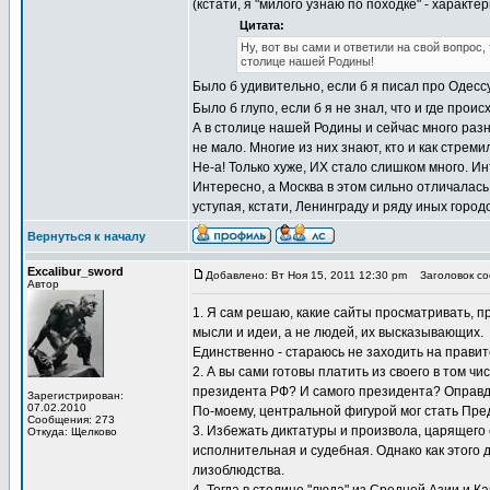
(кстати, я "милого узнаю по походке" - характе
Цитата:
Ну, вот вы сами и ответили на свой вопрос
столице нашей Родины!
Было б удивительно, если б я писал про Одессу
Было б глупо, если б я не знал, что и где прои
А в столице нашей Родины и сейчас много разн
не мало. Многие из них знают, кто и как стр
Не-а! Только хуже, ИХ стало слишком много. 
Интересно, а Москва в этом сильно отличалас
уступая, кстати, Ленинграду и ряду иных город
Вернуться к началу
Excalibur_sword
Добавлено: Вт Ноя 15, 2011 12:30 pm
Заголовок соо
Автор
1. Я сам решаю, какие сайты просматривать, 
мысли и идеи, а не людей, их высказывающих.
Единственно - стараюсь не заходить на прави
2. А вы сами готовы платить из своего в том 
президента РФ? И самого президента? Оправд
Зарегистрирован:
07.02.2010
По-моему, центральной фигурой мог стать Пре
Сообщения: 273
3. Избежать диктатуры и произвола, царящего 
Откуда: Щелково
исполнительная и судебная. Однако как этого 
лизоблюдства.