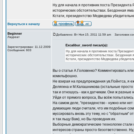
Ну для начала я противник поста Президента 
исторических обстоятельствах. Бездонная яма
Кстати, президентство Медведева убедитель
Вернуться к началу
Beginner
Добавлено: Вт Ноя 15, 2011 11:59 am
Заголовок соо
Лауреат
Excalibur_sword писал(а):
Зарегистрирован: 11.12.2009
Сообщения: 603
Ну для начала я противник поста Президен
исторических обстоятельствах. Бездонная 
Кстати, президентство Медведева убедите
Вы о статье А.Головенко? Комментировать или
комильфошно.
Не взирая на предупреждения ув.Пойнтса, я е
Делягина и М.Калашникова (остальные просто .
так и отношусь - как к датчикам. Они ж разные 
Уйдя от прямого вопроса, Вы всёж попытались
На самом деле, "президенство - нужно или нет
думающие люди считали, что им подобные сомн
муссировать вновь эту тему, но с "обратным" о
я так льщу Вам), но Вы проводник их.
Выборные демократические технологии стали н
интересов страны просто безответственно. Ну,