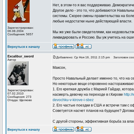
Нет, в этом-то я вас поддерживаю. Демократич
Другое дело - это то, что добиваются Навальн
системы. Скорее смены правительства на боле
любые недостатки ныне действующей власти.
Зарегистрирован:
06.08.2004
Мы же уже были свидетелями, как недовольств
Сообщения: 5657
ликвидировать и Россию. Вы уж учитесь на ошибк
Вернуться к началу
Excalibur_sword
Добавлено: Ср Ноя 16, 2011 2:15 pm
Заголовок сооб
Автор
Максон,
Просто Навальный делает именно то, что на с
Но некоторые вещи откровенно настораживаю
1. Его крепкая дружба с Марией Гайдар, котора
Зарегистрирован:
07.02.2010
насмерть девочку на переходе в г.Кирове
http:/
Сообщения: 273
devochku-v-kirove-i-sbez
Откуда: Щелково
2. Его частые поездки в США и встречи там с
Советуется насчет планов на будущее? Догов
С другой стороны, эффективная борьба за вла
Вернуться к началу