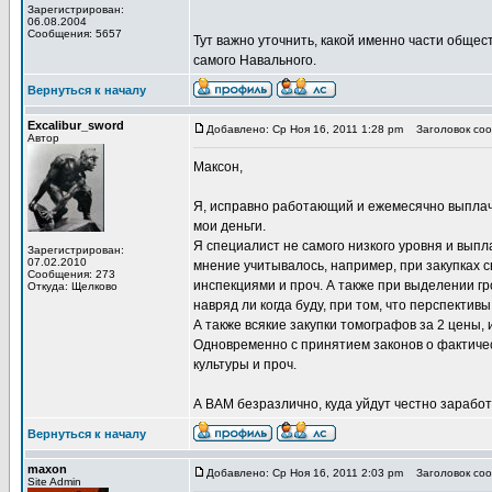
Зарегистрирован:
06.08.2004
Сообщения: 5657
Тут важно уточнить, какой именно части общест
самого Навального.
Вернуться к началу
Excalibur_sword
Добавлено: Ср Ноя 16, 2011 1:28 pm
Заголовок сооб
Автор
Максон,
Я, исправно работающий и ежемесячно выплач
мои деньги.
Я специалист не самого низкого уровня и выпла
Зарегистрирован:
07.02.2010
мнение учитывалось, например, при закупках
Сообщения: 273
инспекциями и проч. А также при выделении гро
Откуда: Щелково
навряд ли когда буду, при том, что перспектив
А также всякие закупки томографов за 2 цены
Одновременно с принятием законов о фактиче
культуры и проч.
А ВАМ безразлично, куда уйдут честно зарабо
Вернуться к началу
maxon
Добавлено: Ср Ноя 16, 2011 2:03 pm
Заголовок сооб
Site Admin