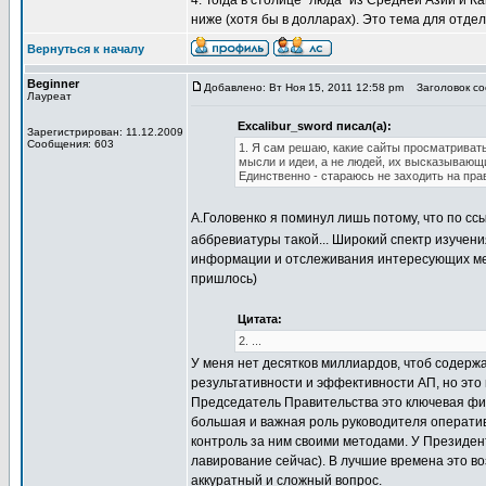
4. Тогда в столице "люда" из Средней Азии и 
ниже (хотя бы в долларах). Это тема для отд
Вернуться к началу
Beginner
Добавлено: Вт Ноя 15, 2011 12:58 pm
Заголовок соо
Лауреат
Excalibur_sword писал(а):
Зарегистрирован: 11.12.2009
Сообщения: 603
1. Я сам решаю, какие сайты просматриват
мысли и идеи, а не людей, их высказывающ
Единственно - стараюсь не заходить на пр
А.Головенко я поминул лишь потому, что по сс
аббревиатуры такой... Широкий спектр изучени
информации и отслеживания интересующих меня
пришлось)
Цитата:
2. ...
У меня нет десятков миллиардов, чтоб содержа
результативности и эффективности АП, но это 
Председатель Правительства это ключевая фигу
большая и важная роль руководителя оператив
контроль за ним своими методами. У Президент
лавирование сейчас). В лучшие времена это в
аккуратный и сложный вопрос.