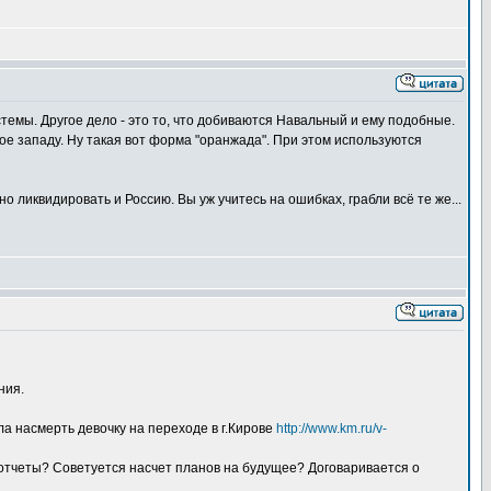
темы. Другое дело - это то, что добиваются Навальный и ему подобные.
е западу. Ну такая вот форма "оранжада". При этом используются
ликвидировать и Россию. Вы уж учитесь на ошибках, грабли всё те же...
ния.
ла насмерть девочку на переходе в г.Кирове
http://www.km.ru/v-
отчеты? Советуется насчет планов на будущее? Договаривается о