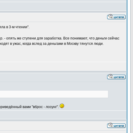
ла в 3-м чтении".
пр. - опять же ступени для заработка. Все понимают, что деньги сейчас
одят в ужас, когда вслед за деньгами в Москву тянутся люди.
риведённый вами "вброс - лозунг".