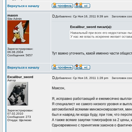
Вернуться к началу
maxon
Добавлено: Ср Ноя 16, 2011 9:39 am
Заголовок сооб
Site Admin
Excalibur_sword писал(а):
Навальный при всех его недостатках п
У нас же власть искренне желает остава
Зарегистрирован:
06.08.2004
Тут важно уточнить, какой именно части общест
Сообщения: 5657
Вернуться к началу
Excalibur_sword
Добавлено: Ср Ноя 16, 2011 1:28 pm
Заголовок сооб
Автор
Максон,
Я, исправно работающий и ежемесячно выплачи
Я специалист не самого низкого уровня и выпла
автомобилей всякими минэкономразвития, миноб
Зарегистрирован:
07.02.2010
был и навряд ли когда буду, при том, что перс
Сообщения: 273
А также всякие закупки томографов за 2 цены
Откуда: Щелково
Одновременно с принятием законов о фактичес