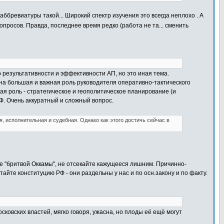
аббревиатуры такой... Широкий спектр изучения это всегда неплохо . А
росов. Правда, последнее время редко (работа не та... сменить
о результативности и эффективности АП, но это иная тема.
ена большая и важная роль руководителя оперативно-тактического
ая роль - стратегическое и геополитическое планирование (и
Ф. Очень аккуратный и сложный вопрос.
я, исполнительная и судебная. Однако как этого достичь сейчас в
йте "бритвой Оккамы", не отсекайте кажущееся лишним. Причинно-
йте конституцию РФ - они раздельны у нас и по осн.закону и по факту.
сковских властей, мягко говоря, ужасна, но плоды её ещё могут