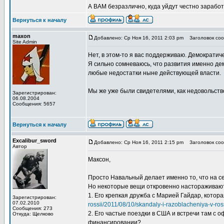
А ВАМ безразлично, куда уйдут честно зарабо
Вернуться к началу
maxon
Добавлено: Ср Ноя 16, 2011 2:03 pm
Заголовок сооб
Site Admin
Нет, в этом-то я вас поддерживаю. Демократич
Я сильно сомневаюсь, что развития именно де
любые недостатки ныне действующей власти.
Мы же уже были свидетелями, как недовольство
Зарегистрирован:
06.08.2004
Сообщения: 5657
Вернуться к началу
Excalibur_sword
Добавлено: Ср Ноя 16, 2011 2:15 pm
Заголовок сооб
Автор
Максон,
Просто Навальный делает именно то, что на с
Но некоторые вещи откровенно настораживаю
1. Его крепкая дружба с Марией Гайдар, котора
Зарегистрирован:
07.02.2010
rossii/2011/08/10/skandaly-i-razoblacheniya-v-ros
Сообщения: 273
2. Его частые поездки в США и встречи там с
Откуда: Щелково
финансировании?