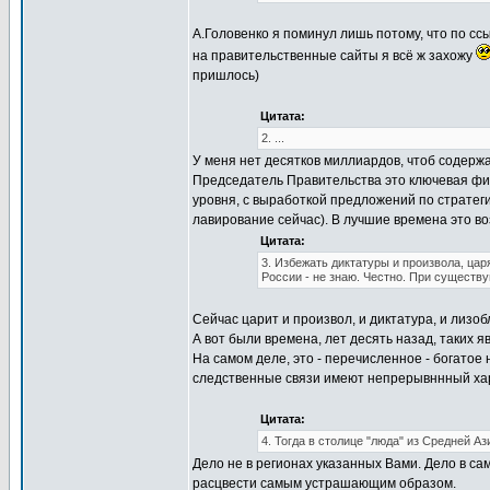
А.Головенко я поминул лишь потому, что по ссы
на правительственные сайты я всё ж захожу
пришлось)
Цитата:
2. ...
У меня нет десятков миллиардов, чтоб содержа
Председатель Правительства это ключевая фиг
уровня, с выработкой предложений по стратеги
лавирование сейчас). В лучшие времена это в
Цитата:
3. Избежать диктатуры и произвола, цар
России - не знаю. Честно. При существ
Сейчас царит и произвол, и диктатура, и лизоб
А вот были времена, лет десять назад, таких я
На самом деле, это - перечисленное - богатое 
следственные связи имеют непрерывннный харак
Цитата:
4. Тогда в столице "люда" из Средней Аз
Дело не в регионах указанных Вами. Дело в са
расцвести самым устрашающим образом.