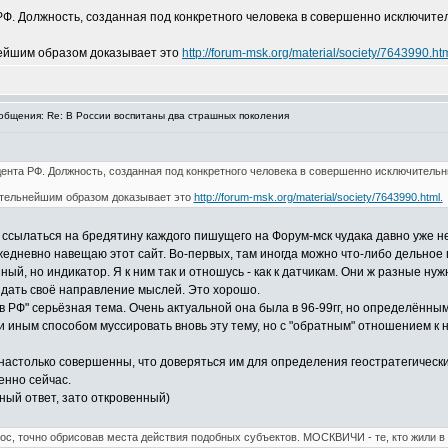
РФ. Должность, созданная под конкретного человека в совершенно исключите
нейшим образом доказывает это
http://forum-msk.org/material/society/7643990.htm
бщения: Re: В России воспитаны два страшных поколения
дента РФ. Должность, созданная под конкретного человека в совершенно исключительн
ительнейшим образом доказывает это
http://forum-msk.org/material/society/7643990.html.
 ссылаться на бредятину каждого пишущего на Форум-мск чудака давно уже 
едневно навещаю этот сайт. Во-первых, там иногда можно что-либо дельное 
ый, но индикатор. Я к ним так и отношусь - как к датчикам. Они ж разные нужн
 дать своё направление мыслей. Это хорошо.
 в РФ" серьёзная тема. Очень актуальной она была в 96-99гг, но определён
 иным способом муссировать вновь эту тему, но с "обратным" отношением к не
астолько совершенны, что доверяться им для определения геостратегических 
енно сейчас.
рный ответ, зато откровенный)
прос, точно обрисовав места действия подобных субъектов. МОСКВИЧИ - те, кто жили в