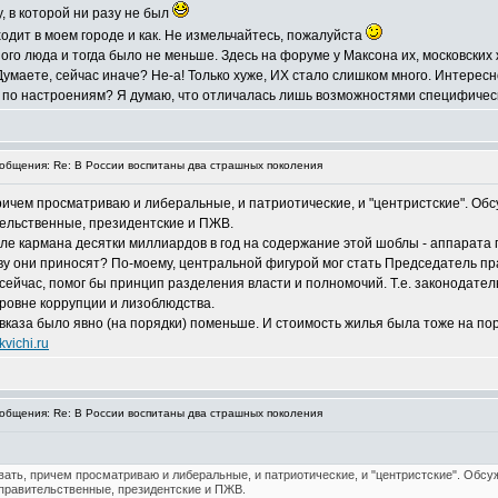
, в которой ни разу не был
сходит в моем городе и как. Не измельчайтесь, пожалуйста
го люда и тогда было не меньше. Здесь на форуме у Максона их, московских ж
аете, сейчас иначе? Не-а! Только хуже, ИХ стало слишком много. Интере
 по настроениям? Я думаю, что отличалась лишь возможностями специфически
бщения: Re: В России воспитаны два страшных поколения
ричем просматриваю и либеральные, и патриотические, и "центристские". Об
тельственные, президентские и ПЖВ.
числе кармана десятки миллиардов в год на содержание этой шоблы - аппара
 они приносят? По-моему, центральной фигурой мог стать Председатель пра
сейчас, помог бы принцип разделения власти и полномочий. Т.е. законодатель
уровне коррупции и лизоблюдства.
Кавказа было явно (на порядки) поменьше. И стоимость жилья была тоже на по
vichi.ru
бщения: Re: В России воспитаны два страшных поколения
вать, причем просматриваю и либеральные, и патриотические, и "центристские". Обсу
 правительственные, президентские и ПЖВ.