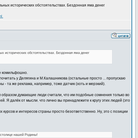
льных исторических обстоятельствах. Бездонная яма денег
l.
ых исторических обстоятельствах. Бездонная яма денег
не комильфошно.
почитать у Делягина и М.Калашникова (остальные просто ... пропускаю
ы - та же реклама, например, тоже датчик (хоть и мерзкий).
ным образом думающие люди считали, что им подобные сомнения только во
й. Я далёк от мысли. что лично вы принадлежите к кругу этих людей (это
курсов и интересов страны просто безответственно. Ну, это с позиции
 столице нашей Родины!