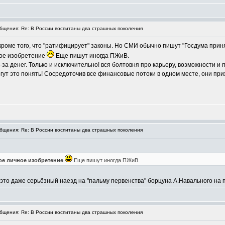
щения: Re: В России воспитаны два страшных поколения
 кроме того, что "ратифицирует" законы. Но СМИ обычно пишут "Госдума приня
чное изобретение
Еще пишут иногда ПЖиВ.
-за денег. Только и исключительно! вся болтовня про карьеру, возможности и 
гут это понять! Сосредоточив все финансовые потоки в одном месте, они прих
щения: Re: В России воспитаны два страшных поколения
ое личное изобретение
Еще пишут иногда ПЖиВ.
 это даже серьёзный наезд на "пальму первенства" борцуна А.Навального на п
щения: Re: В России воспитаны два страшных поколения