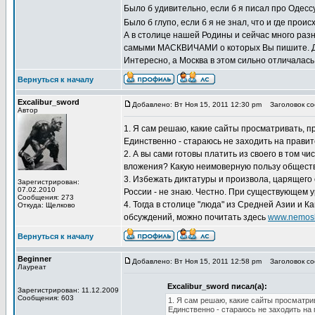
Было б удивительно, если б я писал про Одессу
Было б глупо, если б я не знал, что и где прои
А в столице нашей Родины и сейчас много разно
самыми МАСКВИЧАМИ о которых Вы пишите. Дум
Интересно, а Москва в этом сильно отличалась
Вернуться к началу
Excalibur_sword
Добавлено: Вт Ноя 15, 2011 12:30 pm
Заголовок соо
Автор
1. Я сам решаю, какие сайты просматривать, п
Единственно - стараюсь не заходить на прави
2. А вы сами готовы платить из своего в том 
вложения? Какую неимоверную пользу обществу
3. Избежать диктатуры и произвола, царящего 
Зарегистрирован:
07.02.2010
России - не знаю. Честно. При существующем 
Сообщения: 273
4. Тогда в столице "люда" из Средней Азии и 
Откуда: Щелково
обсуждений, можно почитать здесь
www.nemosk
Вернуться к началу
Beginner
Добавлено: Вт Ноя 15, 2011 12:58 pm
Заголовок соо
Лауреат
Excalibur_sword писал(а):
Зарегистрирован: 11.12.2009
Сообщения: 603
1. Я сам решаю, какие сайты просматри
Единственно - стараюсь не заходить на