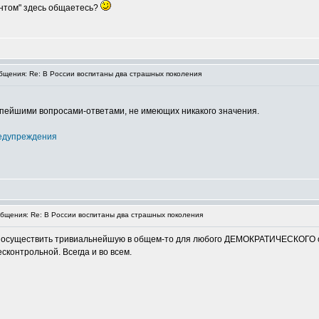
жантом" здесь общаетесь?
щения: Re: В России воспитаны два страшных поколения
упейшими вопросами-ответами, не имеющих никакого значения.
едупреждения
щения: Re: В России воспитаны два страшных поколения
я осуществить тривиальнейшую в общем-то для любого ДЕМОКРАТИЧЕСКОГО об
сконтрольной. Всегда и во всем.