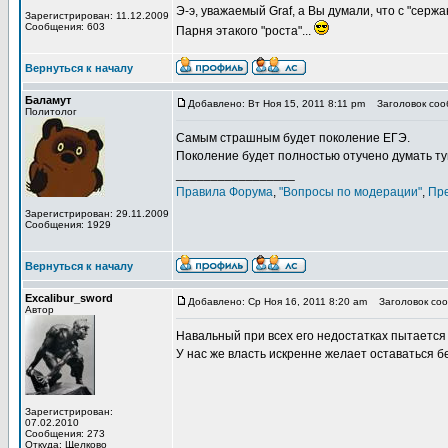
Э-э, уважаемый Graf, а Вы думали, что с "сер
Зарегистрирован: 11.12.2009
Сообщения: 603
Парня этакого "роста"...
Вернуться к началу
Баламут
Добавлено: Вт Ноя 15, 2011 8:11 pm
Заголовок сооб
Политолог
Самым страшным будет поколение ЕГЭ.
Поколение будет полностью отучено думать т
_________________
Правила Форума
,
"Вопросы по модерации"
,
Пр
Зарегистрирован: 29.11.2009
Сообщения: 1929
Вернуться к началу
Excalibur_sword
Добавлено: Ср Ноя 16, 2011 8:20 am
Заголовок сооб
Автор
Навальный при всех его недостатках пытаетс
У нас же власть искренне желает оставаться бе
Зарегистрирован:
07.02.2010
Сообщения: 273
Откуда: Щелково