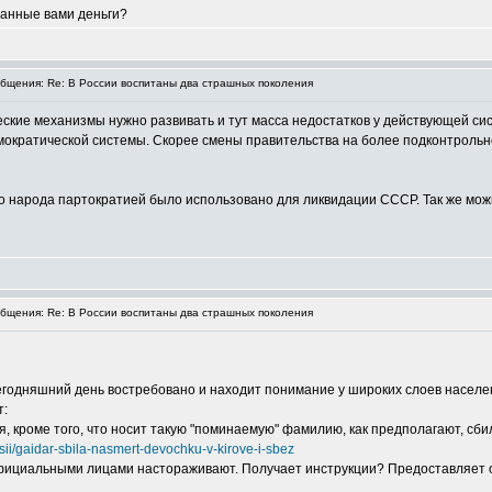
танные вами деньги?
щения: Re: В России воспитаны два страшных поколения
еские механизмы нужно развивать и тут масса недостатков у действующей сис
мократической системы. Скорее смены правительства на более подконтрольно
 народа партократией было использовано для ликвидации СССР. Так же можно 
щения: Re: В России воспитаны два страшных поколения
егодняшний день востребовано и находит понимание у широких слоев населе
т:
я, кроме того, что носит такую "поминаемую" фамилию, как предполагают, сби
sii/gaidar-sbila-nasmert-devochku-v-kirove-i-sbez
 официальными лицами настораживают. Получает инструкции? Предоставляет 