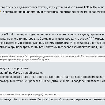
лке открылся целый список статей, вот и уточнил. А что такое ПЖВ? Не знаю 
- для уточнения информации и отслеживания интересующих меня рабочих воп
ть АП... Но такие расходы оправданы, хотя можно спорить и дискутировать п
ура, но иного плана, уровня. Сегодня ситуация такова, что этому ЛПР отвед
ческим курсам и контроль за ним своими методами. У Президента и его АП ин
озможно при перетряхивании всей системы и способов комплектования ГД и С
ящего сейчас, помог бы принцип разделения власти и полномочий. Т.е. законодательна
ующем уровне коррупции и лизоблюдства.
людство, и коррупция!
влений не было в нашей стране...
наследие, отказаться от которого не так просто, да и не дают. Не размахива
тер. Мне тоже не нравится. И я рецепта не знаю. О разделении властей чита
ии и Кавказа было явно (на порядки) поменьше. ...
мих людях, безотносительно "порта приписки". хотя миграционная политика мо