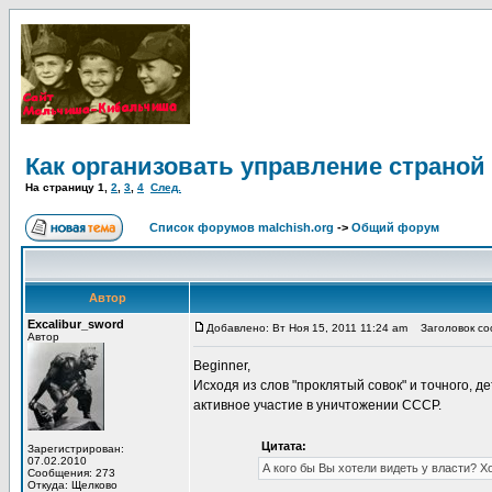
Как организовать управление страной
На страницу
1
,
2
,
3
,
4
След.
Список форумов malchish.org
->
Общий форум
Автор
Excalibur_sword
Добавлено: Вт Ноя 15, 2011 11:24 am
Заголовок соо
Автор
Beginner,
Исходя из слов "проклятый совок" и точного, 
активное участие в уничтожении СССР.
Цитата:
Зарегистрирован:
07.02.2010
А кого бы Вы хотели видеть у власти? Х
Сообщения: 273
Откуда: Щелково