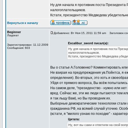
Ну для начала я противник поста Президента 
налогоплательщиков.
Кстати, президентство Медведева убедитель
Вернуться к началу
Beginner
Добавлено: Вт Ноя 15, 2011 11:59 am
Заголовок соо
Лауреат
Excalibur_sword писал(а):
Зарегистрирован: 11.12.2009
Сообщения: 603
Ну для начала я противник поста Прези
налогоплательщиков.
Кстати, президентство Медведева убед
Вы о статье А.Головенко? Комментировать или
Не взирая на предупреждения ув.Пойнтса, я еж
определения). Во-вторых, это хоть и своеобразн
Уйдя от прямого вопроса, Вы всёж попытались
На самом деле, "президенство - нужно или нет
вред. Сейчас же, эти же люди пытаются тем или
я так льщу Вам), но Вы проводник их.
Выборные демократические технологии стали н
гражданина РФ, на всякий случай уточню. Особ
(кстати, я "милого узнаю по походке" - характе
Цитата:
Ну, вот вы сами и ответили на свой во