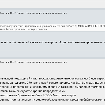
щения: Re: В России воспитаны два страшных поколения
ытается осуществить тривиальнейшую в общем-то для любого ДЕМОКРАТИЧЕСКОГО общ
ться бесконтрольной. Всегда и во всем.
ва и с какой целью ей нужен этот контроль. И для этого кое-что прояснить о 
щения: Re: В России воспитаны два страшных поколения
вающий подоходный налог государству, живо интересуюсь, куда будут израс
чиваю за год около 170 тыс. рублей только налогов. И я был бы счастлив, ес
ороны, налоговыми инспекциями и проч. А также при выделении громадных ср
пективы такой "щедрости" крайне непредсказуемы.
, иностранные бронеавтомобили IVECO, Мистрали и проч.
ки платном начальном и среднем образовании, пользовании библиотеками, д