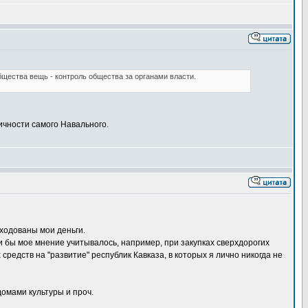
ества вещь - контроль общества за органами власти.
личности самого Навального.
ходованы мои деньги.
ли бы мое мнение учитывалось, например, при закупках сверхдорогих
едств на "развитие" республик Кавказа, в которых я лично никогда не
омами культуры и проч.