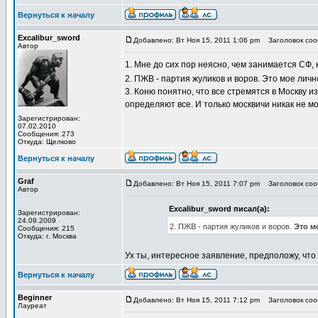
Вернуться к началу
Excalibur_sword
Добавлено: Вт Ноя 15, 2011 1:06 pm
Заголовок сооб
Автор
1. Мне до сих пор неясно, чем занимается СФ,
2. ПЖВ - партия жуликов и воров. Это мое ли
3. Коню понятно, что все стремятся в Москву из
определяют все. И только москвичи никак не мо
Зарегистрирован:
07.02.2010
Сообщения: 273
Откуда: Щелково
Вернуться к началу
Graf
Добавлено: Вт Ноя 15, 2011 7:07 pm
Заголовок сооб
Автор
Excalibur_sword писал(а):
Зарегистрирован:
24.09.2009
2. ПЖВ - партия жуликов и воров.
Это м
Сообщения: 215
Откуда: г. Москва
Ух ты, интересное заявление, предположу, что
Вернуться к началу
Beginner
Добавлено: Вт Ноя 15, 2011 7:12 pm
Заголовок сооб
Лауреат