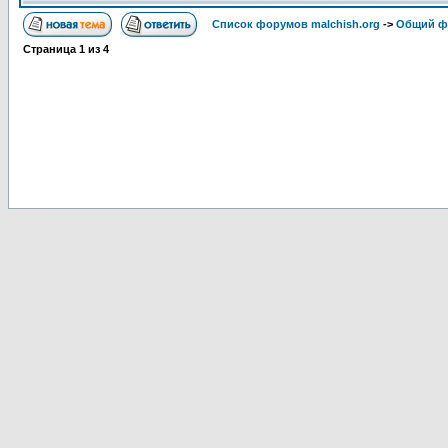
Список форумов malchish.org
->
Общий ф
Страница
1
из
4