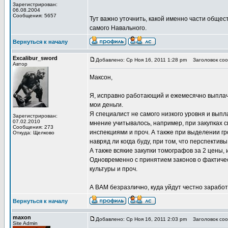
Зарегистрирован:
06.08.2004
Сообщения: 5657
Тут важно уточнить, какой именно части общест
самого Навального.
Вернуться к началу
Excalibur_sword
Добавлено: Ср Ноя 16, 2011 1:28 pm
Заголовок сооб
Автор
Максон,
Я, исправно работающий и ежемесячно выплач
мои деньги.
Я специалист не самого низкого уровня и выпла
Зарегистрирован:
07.02.2010
мнение учитывалось, например, при закупках
Сообщения: 273
инспекциями и проч. А также при выделении гро
Откуда: Щелково
навряд ли когда буду, при том, что перспектив
А также всякие закупки томографов за 2 цены
Одновременно с принятием законов о фактиче
культуры и проч.
А ВАМ безразлично, куда уйдут честно зарабо
Вернуться к началу
maxon
Добавлено: Ср Ноя 16, 2011 2:03 pm
Заголовок сооб
Site Admin