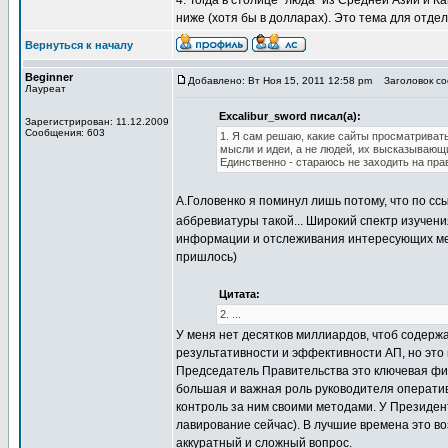
4. Тогда в столице "люда" из Средней Азии и 
ниже (хотя бы в долларах). Это тема для отд
Вернуться к началу
Beginner
Добавлено: Вт Ноя 15, 2011 12:58 pm
Заголовок соо
Лауреат
Excalibur_sword писал(а):
Зарегистрирован: 11.12.2009
Сообщения: 603
1. Я сам решаю, какие сайты просматриват
мысли и идеи, а не людей, их высказывающ
Единственно - стараюсь не заходить на пр
А.Головенко я поминул лишь потому, что по сс
аббревиатуры такой... Широкий спектр изучени
информации и отслеживания интересующих меня
пришлось)
Цитата:
2. ...
У меня нет десятков миллиардов, чтоб содержа
результативности и эффективности АП, но это 
Председатель Правительства это ключевая фигу
большая и важная роль руководителя оператив
контроль за ним своими методами. У Президент
лавирование сейчас). В лучшие времена это в
аккуратный и сложный вопрос.