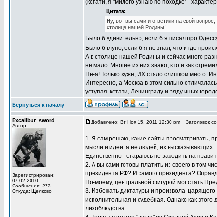
(кстати, я "милого узнаю по походке" - характе
Цитата:
Ну, вот вы сами и ответили на свой вопрос
столице нашей Родины!
Было б удивительно, если б я писал про Одессу
Было б глупо, если б я не знал, что и где прои
А в столице нашей Родины и сейчас много разн
не мало. Многие из них знают, кто и как стр
Не-а! Только хуже, ИХ стало слишком много. 
Интересно, а Москва в этом сильно отличалас
уступая, кстати, Ленинграду и ряду иных город
Вернуться к началу
Excalibur_sword
Добавлено: Вт Ноя 15, 2011 12:30 pm
Заголовок соо
Автор
1. Я сам решаю, какие сайты просматривать, 
мысли и идеи, а не людей, их высказывающих.
Единственно - стараюсь не заходить на прави
2. А вы сами готовы платить из своего в том 
президента РФ? И самого президента? Оправд
Зарегистрирован:
07.02.2010
По-моему, центральной фигурой мог стать Пре
Сообщения: 273
3. Избежать диктатуры и произвола, царящего 
Откуда: Щелково
исполнительная и судебная. Однако как этого 
лизоблюдства.