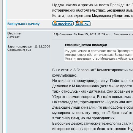
Ну для начала я противник поста Президента 
исторических обстоятельствах. Бездонная яма
Кстати, президентство Медведева убедитель
Вернуться к началу
Beginner
Добавлено: Вт Ноя 15, 2011 11:59 am
Заголовок соо
Лауреат
Excalibur_sword писал(а):
Зарегистрирован: 11.12.2009
Сообщения: 603
Ну для начала я противник поста Президен
исторических обстоятельствах. Бездонная 
Кстати, президентство Медведева убедите
Вы о статье А.Головенко? Комментировать или
комильфошно.
Не взирая на предупреждения ув.Пойнтса, я е
Делягина и М.Калашникова (остальные просто .
так и отношусь - как к датчикам. Они ж разные 
Уйдя от прямого вопроса, Вы всёж попытались
На самом деле, "президенство - нужно или нет
думающие люди считали, что им подобные сомн
муссировать вновь эту тему, но с "обратным" о
я так льщу Вам), но Вы проводник их.
Выборные демократические технологии стали н
интересов страны просто безответственно. Ну,