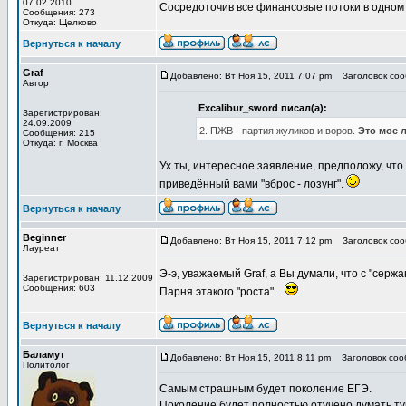
07.02.2010
Сосредоточив все финансовые потоки в одном м
Сообщения: 273
Откуда: Щелково
Вернуться к началу
Graf
Добавлено: Вт Ноя 15, 2011 7:07 pm
Заголовок сооб
Автор
Excalibur_sword писал(а):
Зарегистрирован:
24.09.2009
2. ПЖВ - партия жуликов и воров.
Это мое 
Сообщения: 215
Откуда: г. Москва
Ух ты, интересное заявление, предположу, что
приведённый вами "вброс - лозунг".
Вернуться к началу
Beginner
Добавлено: Вт Ноя 15, 2011 7:12 pm
Заголовок сооб
Лауреат
Э-э, уважаемый Graf, а Вы думали, что с "сер
Зарегистрирован: 11.12.2009
Сообщения: 603
Парня этакого "роста"...
Вернуться к началу
Баламут
Добавлено: Вт Ноя 15, 2011 8:11 pm
Заголовок сооб
Политолог
Самым страшным будет поколение ЕГЭ.
Поколение будет полностью отучено думать т