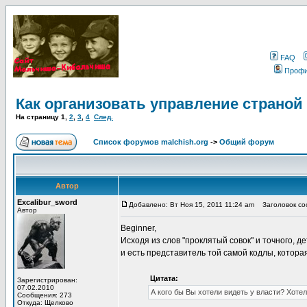
FAQ
Проф
Как организовать управление страной
На страницу
1
,
2
,
3
,
4
След.
Список форумов malchish.org
->
Общий форум
Автор
Excalibur_sword
Добавлено: Вт Ноя 15, 2011 11:24 am
Заголовок соо
Автор
Beginner,
Исходя из слов "проклятый совок" и точного, 
и есть представитель той самой кодлы, котор
Цитата:
Зарегистрирован:
07.02.2010
А кого бы Вы хотели видеть у власти? Хоте
Сообщения: 273
Откуда: Щелково