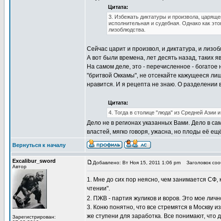
Цитата:
3. Избежать диктатуры и произвола, царяще
исполнительная и судебная. Однако как это
лизоблюдства.
Сейчас царит и произвол, и диктатура, и лизоб
А вот были времена, лет десять назад, таких я
На самом деле, это - перечисленное - богатое 
"бритвой Оккамы", не отсекайте кажущееся л
нравится. И я рецепта не знаю. О разделении в
Цитата:
4. Тогда в столице "люда" из Средней Азии и
Дело не в регионах указанных Вами. Дело в са
властей, мягко говоря, ужасна, но плоды её 
Вернуться к началу
Excalibur_sword
Добавлено: Вт Ноя 15, 2011 1:06 pm
Заголовок сооб
Автор
1. Мне до сих пор неясно, чем занимается СФ,
чтении".
2. ПЖВ - партия жуликов и воров. Это мое ли
3. Коню понятно, что все стремятся в Москву из
же ступени для заработка. Все понимают, что д
Зарегистрирован: