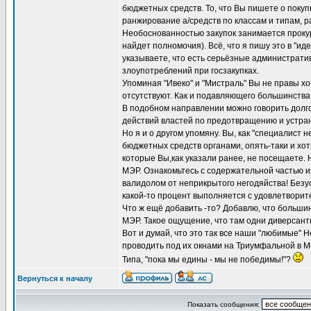
бюджетных средств. То, что Вы пишете о покуп
ранжирование а/средств по классам и типам, 
Необоснованностью закупок занимается прокур
найдет полномочия). Всё, что я пишу это в "ид
указываете, что есть серьёзные администрати
злоупотреблений при госзакупках.
Упоминая "Ивеко" и "Мистраль" Вы не правы х
отсутствуют. Как и подавляющего большинства
В подобном направлении можно говорить долго
действий властей по предотвращению и устра
Но я и о другом упомяну. Вы, как "специалист 
бюджетных средств органами, опять-таки и хот
которые Вы,как указали ранее, не посещаете.
МЭР. Ознакомьтесь с содержательной частью их
валидолом от неприкрытого негодяйства! Безу
какой-то процент выполняется с удовлетворите
Что ж ещё добавить -то? Добавлю, что большин
МЭР. Такое ощущение, что там одни диверсант
Вот и думай, что это так все наши "любимые"
проводить под их окнами на Триумфальной в М
Типа, "пока мы едины - мы не победимы!"?
Вернуться к началу
Показать сообщения: