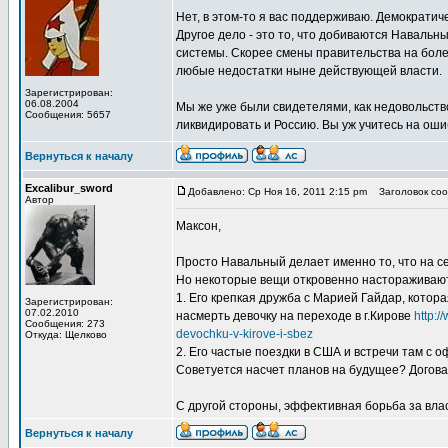
Нет, в этом-то я вас поддерживаю. Демократич
Другое дело - это то, что добиваются Навальн
системы. Скорее смены правительства на боле
любые недостатки ныне действующей власти.
Зарегистрирован:
06.08.2004
Мы же уже были свидетелями, как недовольств
Сообщения: 5657
ликвидировать и Россию. Вы уж учитесь на ошибк
Вернуться к началу
Excalibur_sword
Добавлено: Ср Ноя 16, 2011 2:15 pm
Заголовок сооб
Автор
Максон,
Просто Навальный делает именно то, что на с
Но некоторые вещи откровенно настораживаю
1. Его крепкая дружба с Марией Гайдар, котора
Зарегистрирован:
07.02.2010
насмерть девочку на переходе в г.Кирове
http:/
Сообщения: 273
devochku-v-kirove-i-sbez
Откуда: Щелково
2. Его частые поездки в США и встречи там с
Советуется насчет планов на будущее? Догов
С другой стороны, эффективная борьба за вла
Вернуться к началу