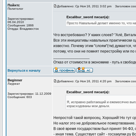
Пойнтс
Добавлено: Ср Ноя 16, 2011 3:02 pm
Заголовок сооб
Политолог
Excalibur_sword писал(а):
Зарегистрирован:
06.04.2010
Просто Навальный делает именно то, что н
Сообщения: 1866
Откуда: Владивосток
Что востребовано? У каких слоев? "Алё, Виталик
Все эти инициативы навальных практичкески о
известно. Почему этим "слоям"(тм) думается, ч
потому, что они не помнят перестройку или по
_________________
Отказ от стоимости в экономике - путь к свобод
Вернуться к началу
Beginner
Добавлено: Ср Ноя 16, 2011 4:20 pm
Заголовок сооб
Лауреат
Excalibur_sword писал(а):
Зарегистрирован: 11.12.2009
Сообщения: 603
Я, исправно работающий и ежемесячно выпл
израсходованы мои деньги.
Непростой такой вопросец. Хороший! Но тут ср
Но налог это не добровольное пожертвование.
В своё время государством был принят 94-ФЗ, 
- иная тема. Существует сайт - госзакупки.ру В