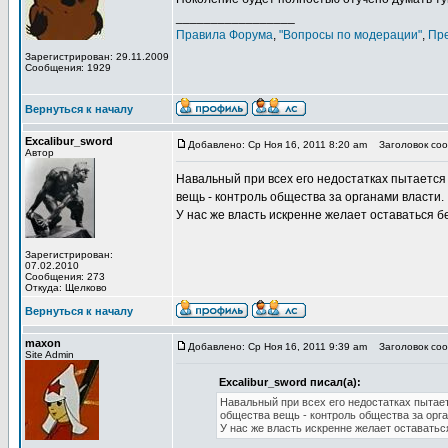
_________________
Правила Форума
,
"Вопросы по модерации"
,
Пр
Зарегистрирован: 29.11.2009
Сообщения: 1929
Вернуться к началу
Excalibur_sword
Добавлено: Ср Ноя 16, 2011 8:20 am
Заголовок сооб
Автор
Навальный при всех его недостатках пытает
вещь - контроль общества за органами власти.
У нас же власть искренне желает оставаться бе
Зарегистрирован:
07.02.2010
Сообщения: 273
Откуда: Щелково
Вернуться к началу
maxon
Добавлено: Ср Ноя 16, 2011 9:39 am
Заголовок сооб
Site Admin
Excalibur_sword писал(а):
Навальный при всех его недостатках пыт
общества вещь - контроль общества за орг
У нас же власть искренне желает оставатьс