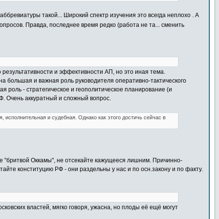
аббревиатуры такой... Широкий спектр изучения это всегда неплохо . А
росов. Правда, последнее время редко (работа не та... сменить
о результативности и эффективности АП, но это иная тема.
ена большая и важная роль руководителя оперативно-тактического
ая роль - стратегическое и геополитическое планирование (и
Ф. Очень аккуратный и сложный вопрос.
я, исполнительная и судебная. Однако как этого достичь сейчас в
йте "бритвой Оккамы", не отсекайте кажущееся лишним. Причинно-
йте конституцию РФ - они раздельны у нас и по осн.закону и по факту.
сковских властей, мягко говоря, ужасна, но плоды её ещё могут