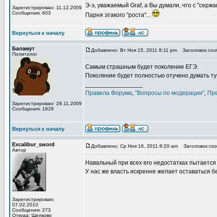
Э-э, уважаемый Graf, а Вы думали, что с "сер
Зарегистрирован: 11.12.2009
Сообщения: 603
Парня этакого "роста"...
Вернуться к началу
Баламут
Добавлено: Вт Ноя 15, 2011 8:11 pm
Заголовок сооб
Политолог
Самым страшным будет поколение ЕГЭ.
Поколение будет полностью отучено думать т
_________________
Правила Форума
,
"Вопросы по модерации"
,
Пр
Зарегистрирован: 29.11.2009
Сообщения: 1929
Вернуться к началу
Excalibur_sword
Добавлено: Ср Ноя 16, 2011 8:20 am
Заголовок сооб
Автор
Навальный при всех его недостатках пытаетс
У нас же власть искренне желает оставаться бе
Зарегистрирован:
07.02.2010
Сообщения: 273
Откуда: Щелково