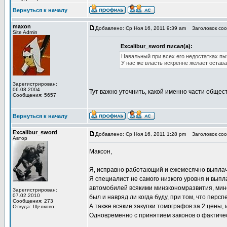
Вернуться к началу
maxon
Добавлено: Ср Ноя 16, 2011 9:39 am
Заголовок сооб
Site Admin
Excalibur_sword писал(а):
Навальный при всех его недостатках п
У нас же власть искренне желает остава
Зарегистрирован:
06.08.2004
Тут важно уточнить, какой именно части общест
Сообщения: 5657
Вернуться к началу
Excalibur_sword
Добавлено: Ср Ноя 16, 2011 1:28 pm
Заголовок сооб
Автор
Максон,
Я, исправно работающий и ежемесячно выплачи
Я специалист не самого низкого уровня и выпла
автомобилей всякими минэкономразвития, миноб
Зарегистрирован:
07.02.2010
был и навряд ли когда буду, при том, что перс
Сообщения: 273
А также всякие закупки томографов за 2 цены
Откуда: Щелково
Одновременно с принятием законов о фактичес