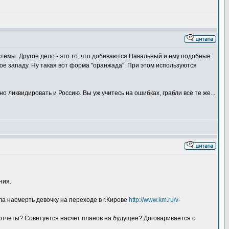
темы. Другое дело - это то, что добиваются Навальный и ему подобные.
е западу. Ну такая вот форма "оранжада". При этом используются
ликвидировать и Россию. Вы уж учитесь на ошибках, грабли всё те же...
ния.
ла насмерть девочку на переходе в г.Кирове
http://www.km.ru/v-
отчеты? Советуется насчет планов на будущее? Договаривается о