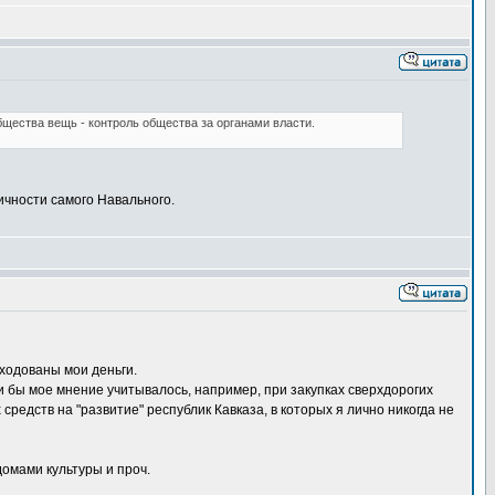
ества вещь - контроль общества за органами власти.
личности самого Навального.
ходованы мои деньги.
ли бы мое мнение учитывалось, например, при закупках сверхдорогих
едств на "развитие" республик Кавказа, в которых я лично никогда не
омами культуры и проч.