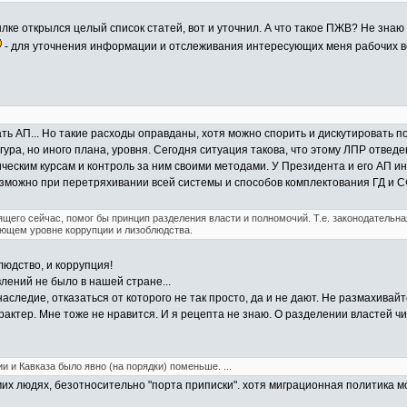
лке открылся целый список статей, вот и уточнил. А что такое ПЖВ? Не знаю 
- для уточнения информации и отслеживания интересующих меня рабочих воп
ть АП... Но такие расходы оправданы, хотя можно спорить и дискутировать п
ура, но иного плана, уровня. Сегодня ситуация такова, что этому ЛПР отвед
ческим курсам и контроль за ним своими методами. У Президента и его АП ин
озможно при перетряхивании всей системы и способов комплектования ГД и С
ящего сейчас, помог бы принцип разделения власти и полномочий. Т.е. законодательна
ующем уровне коррупции и лизоблюдства.
людство, и коррупция!
влений не было в нашей стране...
наследие, отказаться от которого не так просто, да и не дают. Не размахива
тер. Мне тоже не нравится. И я рецепта не знаю. О разделении властей чита
ии и Кавказа было явно (на порядки) поменьше. ...
мих людях, безотносительно "порта приписки". хотя миграционная политика мо