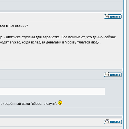
ла в 3-м чтении".
пр. - опять же ступени для заработка. Все понимают, что деньги сейчас
одят в ужас, когда вслед за деньгами в Москву тянутся люди.
риведённый вами "вброс - лозунг".