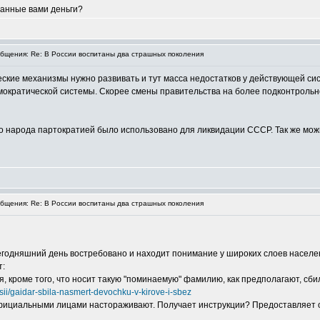
танные вами деньги?
щения: Re: В России воспитаны два страшных поколения
еские механизмы нужно развивать и тут масса недостатков у действующей сис
мократической системы. Скорее смены правительства на более подконтрольно
 народа партократией было использовано для ликвидации СССР. Так же можно 
щения: Re: В России воспитаны два страшных поколения
егодняшний день востребовано и находит понимание у широких слоев населе
т:
я, кроме того, что носит такую "поминаемую" фамилию, как предполагают, сби
sii/gaidar-sbila-nasmert-devochku-v-kirove-i-sbez
 официальными лицами настораживают. Получает инструкции? Предоставляет 