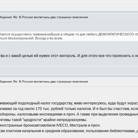
щения: Re: В России воспитаны два страшных поколения
ытается осуществить тривиальнейшую в общем-то для любого ДЕМОКРАТИЧЕСКОГО общ
ться бесконтрольной. Всегда и во всем.
ва и с какой целью ей нужен этот контроль. И для этого кое-что прояснить о 
щения: Re: В России воспитаны два страшных поколения
вающий подоходный налог государству, живо интересуюсь, куда будут израс
чиваю за год около 170 тыс. рублей только налогов. И я был бы счастлив, ес
ороны, налоговыми инспекциями и проч. А также при выделении громадных ср
пективы такой "щедрости" крайне непредсказуемы.
, иностранные бронеавтомобили IVECO, Мистрали и проч.
ки платном начальном и среднем образовании, пользовании библиотеками, д