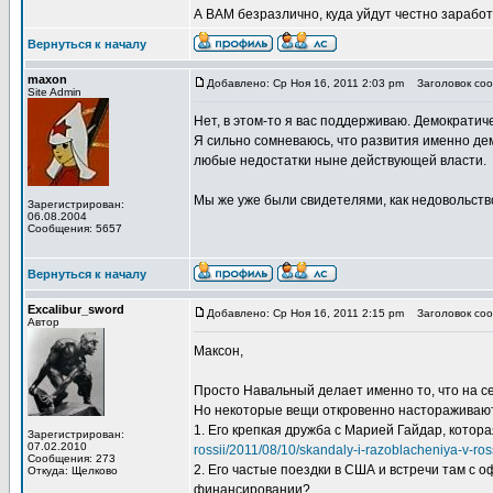
А ВАМ безразлично, куда уйдут честно зарабо
Вернуться к началу
maxon
Добавлено: Ср Ноя 16, 2011 2:03 pm
Заголовок сооб
Site Admin
Нет, в этом-то я вас поддерживаю. Демократич
Я сильно сомневаюсь, что развития именно де
любые недостатки ныне действующей власти.
Мы же уже были свидетелями, как недовольство
Зарегистрирован:
06.08.2004
Сообщения: 5657
Вернуться к началу
Excalibur_sword
Добавлено: Ср Ноя 16, 2011 2:15 pm
Заголовок сооб
Автор
Максон,
Просто Навальный делает именно то, что на с
Но некоторые вещи откровенно настораживаю
1. Его крепкая дружба с Марией Гайдар, котора
Зарегистрирован:
07.02.2010
rossii/2011/08/10/skandaly-i-razoblacheniya-v-ros
Сообщения: 273
2. Его частые поездки в США и встречи там с
Откуда: Щелково
финансировании?