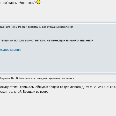
жантом" здесь общаетесь?
щения: Re: В России воспитаны два страшных поколения
упейшими вопросами-ответами, не имеющих никакого значения.
едупреждения
щения: Re: В России воспитаны два страшных поколения
я осуществить тривиальнейшую в общем-то для любого ДЕМОКРАТИЧЕСКОГО об
сконтрольной. Всегда и во всем.