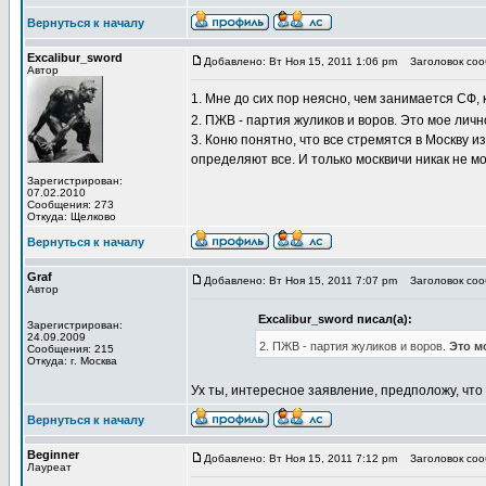
Вернуться к началу
Excalibur_sword
Добавлено: Вт Ноя 15, 2011 1:06 pm
Заголовок сооб
Автор
1. Мне до сих пор неясно, чем занимается СФ,
2. ПЖВ - партия жуликов и воров. Это мое ли
3. Коню понятно, что все стремятся в Москву из
определяют все. И только москвичи никак не мо
Зарегистрирован:
07.02.2010
Сообщения: 273
Откуда: Щелково
Вернуться к началу
Graf
Добавлено: Вт Ноя 15, 2011 7:07 pm
Заголовок сооб
Автор
Excalibur_sword писал(а):
Зарегистрирован:
24.09.2009
2. ПЖВ - партия жуликов и воров.
Это м
Сообщения: 215
Откуда: г. Москва
Ух ты, интересное заявление, предположу, что
Вернуться к началу
Beginner
Добавлено: Вт Ноя 15, 2011 7:12 pm
Заголовок сооб
Лауреат