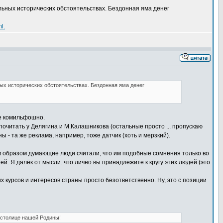
льных исторических обстоятельствах. Бездонная яма денег
l.
ых исторических обстоятельствах. Бездонная яма денег
не комильфошно.
почитать у Делягина и М.Калашникова (остальные просто ... пропускаю
ы - та же реклама, например, тоже датчик (хоть и мерзкий).
ным образом думающие люди считали, что им подобные сомнения только во
й. Я далёк от мысли. что лично вы принадлежите к кругу этих людей (это
курсов и интересов страны просто безответственно. Ну, это с позиции
 столице нашей Родины!