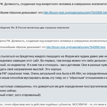
РФ. Должность, созданная под конкретного человека в совершенно исключите
нейшим образом доказывает это
http://forum-msk.org/material/society/7643990.htm
бщения: Re: В России воспитаны два страшных поколения
дента РФ. Должность, созданная под конкретного человека в совершенно исключительн
ительнейшим образом доказывает это
http://forum-msk.org/material/society/7643990.html.
 ссылаться на бредятину каждого пишущего на Форум-мск чудака давно уже 
едневно навещаю этот сайт. Во-первых, там иногда можно что-либо дельное 
ый, но индикатор. Я к ним так и отношусь - как к датчикам. Они ж разные нужн
 дать своё направление мыслей. Это хорошо.
 в РФ" серьёзная тема. Очень актуальной она была в 96-99гг, но определён
 иным способом муссировать вновь эту тему, но с "обратным" отношением к не
астолько совершенны, что доверяться им для определения геостратегических 
енно сейчас.
рный ответ, зато откровенный)
прос, точно обрисовав места действия подобных субъектов. МОСКВИЧИ - те, кто жили в