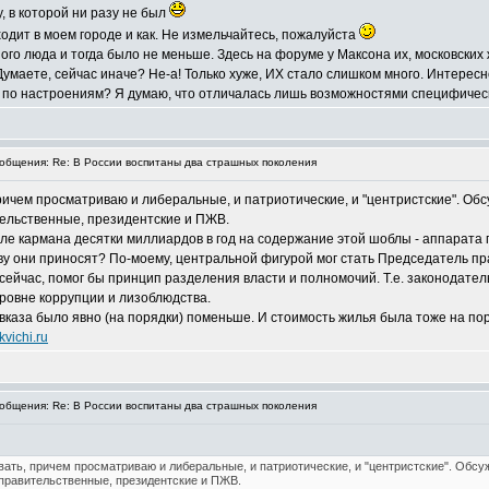
, в которой ни разу не был
сходит в моем городе и как. Не измельчайтесь, пожалуйста
го люда и тогда было не меньше. Здесь на форуме у Максона их, московских ж
аете, сейчас иначе? Не-а! Только хуже, ИХ стало слишком много. Интере
 по настроениям? Я думаю, что отличалась лишь возможностями специфически
бщения: Re: В России воспитаны два страшных поколения
ричем просматриваю и либеральные, и патриотические, и "центристские". Об
тельственные, президентские и ПЖВ.
числе кармана десятки миллиардов в год на содержание этой шоблы - аппара
 они приносят? По-моему, центральной фигурой мог стать Председатель пра
сейчас, помог бы принцип разделения власти и полномочий. Т.е. законодатель
уровне коррупции и лизоблюдства.
Кавказа было явно (на порядки) поменьше. И стоимость жилья была тоже на по
vichi.ru
бщения: Re: В России воспитаны два страшных поколения
вать, причем просматриваю и либеральные, и патриотические, и "центристские". Обсу
 правительственные, президентские и ПЖВ.