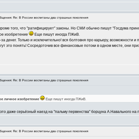
щения: Re: В России воспитаны два страшных поколения
 кроме того, что "ратифицирует" законы. Но СМИ обычно пишут "Госдума приня
чное изобретение
Еще пишут иногда ПЖиВ.
-за денег. Только и исключительно! вся болтовня про карьеру, возможности и 
гут это понять! Сосредоточив все финансовые потоки в одном месте, они прих
щения: Re: В России воспитаны два страшных поколения
ое личное изобретение
Еще пишут иногда ПЖиВ.
 это даже серьёзный наезд на "пальму первенства" борцуна А.Навального на п
щения: Re: В России воспитаны два страшных поколения