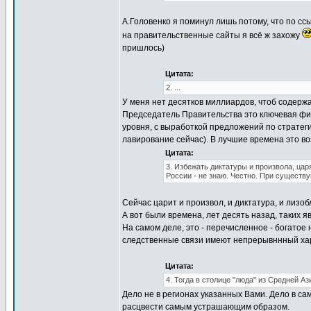
А.Головенко я поминул лишь потому, что по ссы
на правительственные сайты я всё ж захожу
пришлось)
Цитата:
2. ...
У меня нет десятков миллиардов, чтоб содержа
Председатель Правительства это ключевая фиг
уровня, с выработкой предложений по стратеги
лавирование сейчас). В лучшие времена это в
Цитата:
3. Избежать диктатуры и произвола, цар
России - не знаю. Честно. При существ
Сейчас царит и произвол, и диктатура, и лизоб
А вот были времена, лет десять назад, таких я
На самом деле, это - перечисленное - богатое 
следственные связи имеют непрерывннный харак
Цитата:
4. Тогда в столице "люда" из Средней Аз
Дело не в регионах указанных Вами. Дело в са
расцвести самым устрашающим образом.