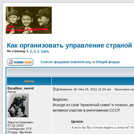
Как организовать управление страной
На страницу
1
,
2
,
3
,
4
След.
Список форумов malchish.org
->
Общий форум
Автор
Excalibur_sword
Добавлено: Вт Ноя 15, 2011 11:24 am
Заголовок соо
Автор
Beginner,
Исходя из слов "проклятый совок" и точного, 
активное участие в уничтожении СССР.
Цитата:
Зарегистрирован:
07.02.2010
А кого бы Вы хотели видеть у власти? Х
Сообщения: 273
Откуда: Щелково