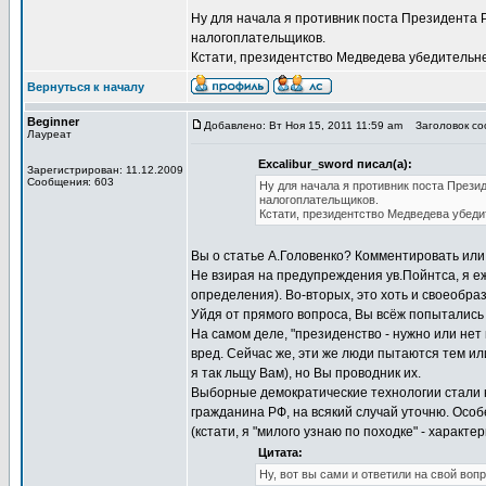
Ну для начала я противник поста Президента 
налогоплательщиков.
Кстати, президентство Медведева убедитель
Вернуться к началу
Beginner
Добавлено: Вт Ноя 15, 2011 11:59 am
Заголовок соо
Лауреат
Excalibur_sword писал(а):
Зарегистрирован: 11.12.2009
Сообщения: 603
Ну для начала я противник поста Прези
налогоплательщиков.
Кстати, президентство Медведева убед
Вы о статье А.Головенко? Комментировать или
Не взирая на предупреждения ув.Пойнтса, я еж
определения). Во-вторых, это хоть и своеобразн
Уйдя от прямого вопроса, Вы всёж попытались
На самом деле, "президенство - нужно или нет
вред. Сейчас же, эти же люди пытаются тем или
я так льщу Вам), но Вы проводник их.
Выборные демократические технологии стали н
гражданина РФ, на всякий случай уточню. Особ
(кстати, я "милого узнаю по походке" - характе
Цитата:
Ну, вот вы сами и ответили на свой во