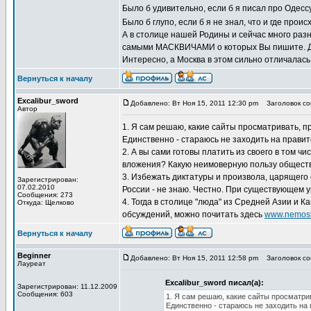
Было б удивительно, если б я писал про Одессу
Было б глупо, если б я не знал, что и где прои
А в столице нашей Родины и сейчас много разно
самыми МАСКВИЧАМИ о которых Вы пишите. Дум
Интересно, а Москва в этом сильно отличалась
Вернуться к началу
Excalibur_sword
Добавлено: Вт Ноя 15, 2011 12:30 pm
Заголовок соо
Автор
1. Я сам решаю, какие сайты просматривать, п
Единственно - стараюсь не заходить на прави
2. А вы сами готовы платить из своего в том 
вложения? Какую неимоверную пользу обществу
3. Избежать диктатуры и произвола, царящего 
Зарегистрирован:
07.02.2010
России - не знаю. Честно. При существующем 
Сообщения: 273
4. Тогда в столице "люда" из Средней Азии и 
Откуда: Щелково
обсуждений, можно почитать здесь
www.nemosk
Вернуться к началу
Beginner
Добавлено: Вт Ноя 15, 2011 12:58 pm
Заголовок соо
Лауреат
Excalibur_sword писал(а):
Зарегистрирован: 11.12.2009
Сообщения: 603
1. Я сам решаю, какие сайты просматри
Единственно - стараюсь не заходить на