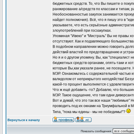
бюджетных средств. То, что Вы пишете о покуп
ранжирование а/средств по классам и типам, 
Необоснованностью закупок занимается прокур
найдет полномочия). Всё, что я пишу это в "ид
указываете, что есть серьёзные администрати
злоупотреблений при госзакупках.
Упоминая "Ивеко" и "Мистраль" Вы не правы х
отсутствуют. Как и подавляющего большинства
В подобном направлении можно говорить долго
действий властей по предотвращению и устра
Но я и о другом упомяну. Вы, как "специалист 
бюджетных средств органами, опять-таки и хот
которые Вы,как указали ранее, не посещаете.
МЭР. Ознакомьтесь с содержательной частью их
валидолом от неприкрытого негодяйства! Безу
какой-то процент выполняется с удовлетворите
Что ж ещё добавить -то? Добавлю, что большин
МЭР. Такое ощущение, что там одни диверсант
Вот и думай, что это так все наши "любимые"
проводить под их окнами на Триумфальной в М
Типа, "пока мы едины - мы не победимы!"?
Вернуться к началу
Показать сообщения: