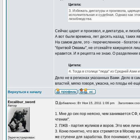
Цитата:
3. Избежать диктатуры и произвола, царяще
исполнительная и судебная. Однако как это
лизоблюдства.
Сейчас царит и произвол, и диктатура, и лизоб
А вот были времена, лет десять назад, таких я
На самом деле, это - перечисленное - богатое 
"бритвой Оккамы", не отсекайте кажущееся л
нравится. И я рецепта не знаю. О разделении в
Цитата:
4. Тогда в столице "люда" из Средней Азии и
Дело не в регионах указанных Вами. Дело в са
властей, мягко говоря, ужасна, но плоды её 
Вернуться к началу
Excalibur_sword
Добавлено: Вт Ноя 15, 2011 1:06 pm
Заголовок сооб
Автор
1. Мне до сих пор неясно, чем занимается СФ,
чтении".
2. ПЖВ - партия жуликов и воров. Это мое ли
3. Коню понятно, что все стремятся в Москву из
же ступени для заработка. Все понимают, что д
Зарегистрирован: