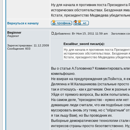
Ну для начала я противник поста Президента 
исторических обстоятельствах. Бездонная яма
Кстати, президентство Медведева убедитель
Вернуться к началу
Beginner
Добавлено: Вт Ноя 15, 2011 11:59 am
Заголовок соо
Лауреат
Excalibur_sword писал(а):
Зарегистрирован: 11.12.2009
Сообщения: 603
Ну для начала я противник поста Президен
исторических обстоятельствах. Бездонная 
Кстати, президентство Медведева убедите
Вы о статье А.Головенко? Комментировать или
комильфошно.
Не взирая на предупреждения ув.Пойнтса, я е
Делягина и М.Калашникова (остальные просто .
так и отношусь - как к датчикам. Они ж разные 
Уйдя от прямого вопроса, Вы всёж попытались
На самом деле, "президенство - нужно или нет
думающие люди считали, что им подобные сомн
муссировать вновь эту тему, но с "обратным" о
я так льщу Вам), но Вы проводник их.
Выборные демократические технологии стали н
интересов страны просто безответственно. Ну,