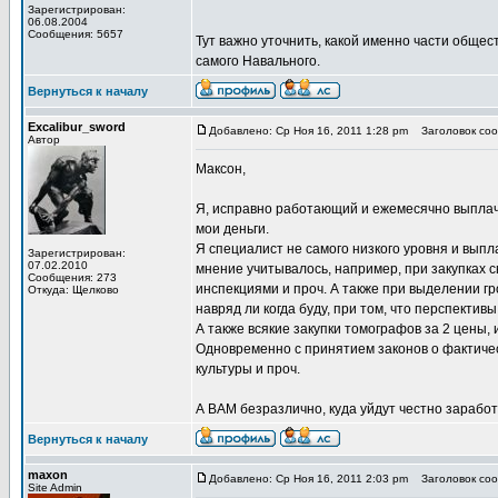
Зарегистрирован:
06.08.2004
Сообщения: 5657
Тут важно уточнить, какой именно части общест
самого Навального.
Вернуться к началу
Excalibur_sword
Добавлено: Ср Ноя 16, 2011 1:28 pm
Заголовок сооб
Автор
Максон,
Я, исправно работающий и ежемесячно выплач
мои деньги.
Я специалист не самого низкого уровня и выпла
Зарегистрирован:
07.02.2010
мнение учитывалось, например, при закупках
Сообщения: 273
инспекциями и проч. А также при выделении гро
Откуда: Щелково
навряд ли когда буду, при том, что перспектив
А также всякие закупки томографов за 2 цены
Одновременно с принятием законов о фактиче
культуры и проч.
А ВАМ безразлично, куда уйдут честно зарабо
Вернуться к началу
maxon
Добавлено: Ср Ноя 16, 2011 2:03 pm
Заголовок сооб
Site Admin