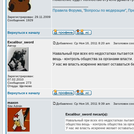
_________________
Правила Форума
,
"Вопросы по модерации"
,
Пр
Зарегистрирован: 29.11.2009
Сообщения: 1929
Вернуться к началу
Excalibur_sword
Добавлено: Ср Ноя 16, 2011 8:20 am
Заголовок сооб
Автор
Навальный при всех его недостатках пытает
вещь - контроль общества за органами власти.
У нас же власть искренне желает оставаться бе
Зарегистрирован:
07.02.2010
Сообщения: 273
Откуда: Щелково
Вернуться к началу
maxon
Добавлено: Ср Ноя 16, 2011 9:39 am
Заголовок сооб
Site Admin
Excalibur_sword писал(а):
Навальный при всех его недостатках пыт
общества вещь - контроль общества за орг
У нас же власть искренне желает оставатьс