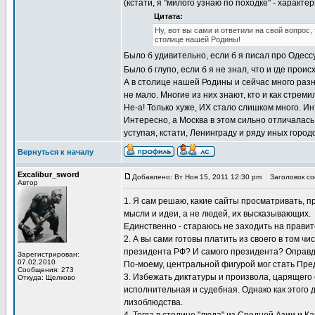
(кстати, я "милого узнаю по походке" - характе
Цитата:
Ну, вот вы сами и ответили на свой вопрос
столице нашей Родины!
Было б удивительно, если б я писал про Одессу
Было б глупо, если б я не знал, что и где прои
А в столице нашей Родины и сейчас много разн
не мало. Многие из них знают, кто и как стр
Не-а! Только хуже, ИХ стало слишком много. 
Интересно, а Москва в этом сильно отличалас
уступая, кстати, Ленинграду и ряду иных город
Вернуться к началу
Excalibur_sword
Добавлено: Вт Ноя 15, 2011 12:30 pm
Заголовок соо
Автор
1. Я сам решаю, какие сайты просматривать, 
мысли и идеи, а не людей, их высказывающих.
Единственно - стараюсь не заходить на прави
2. А вы сами готовы платить из своего в том 
президента РФ? И самого президента? Оправд
Зарегистрирован:
07.02.2010
По-моему, центральной фигурой мог стать Пре
Сообщения: 273
3. Избежать диктатуры и произвола, царящего 
Откуда: Щелково
исполнительная и судебная. Однако как этого 
лизоблюдства.