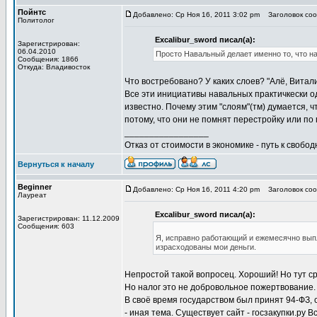
Пойнтс
Добавлено: Ср Ноя 16, 2011 3:02 pm
Заголовок сооб
Политолог
Excalibur_sword писал(а):
Зарегистрирован:
06.04.2010
Просто Навальный делает именно то, что н
Сообщения: 1866
Откуда: Владивосток
Что востребовано? У каких слоев? "Алё, Виталик
Все эти инициативы навальных практичкески о
известно. Почему этим "слоям"(тм) думается, ч
потому, что они не помнят перестройку или по
_________________
Отказ от стоимости в экономике - путь к свобод
Вернуться к началу
Beginner
Добавлено: Ср Ноя 16, 2011 4:20 pm
Заголовок сооб
Лауреат
Excalibur_sword писал(а):
Зарегистрирован: 11.12.2009
Сообщения: 603
Я, исправно работающий и ежемесячно выпл
израсходованы мои деньги.
Непростой такой вопросец. Хороший! Но тут ср
Но налог это не добровольное пожертвование.
В своё время государством был принят 94-ФЗ, 
- иная тема. Существует сайт - госзакупки.ру В