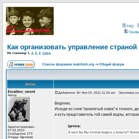
FAQ
Проф
Как организовать управление страной
На страницу
1
,
2
,
3
,
4
След.
Список форумов malchish.org
->
Общий форум
Автор
Excalibur_sword
Добавлено: Вт Ноя 15, 2011 11:24 am
Заголовок соо
Автор
Beginner,
Исходя из слов "проклятый совок" и точного, 
и есть представитель той самой кодлы, котор
Цитата:
Зарегистрирован:
07.02.2010
А кого бы Вы хотели видеть у власти? Хоте
Сообщения: 273
Откуда: Щелково