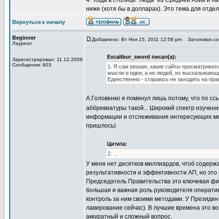
4. Тогда в столице "люда" из Средней Азии и 
ниже (хотя бы в долларах). Это тема для отд
Вернуться к началу
Beginner
Добавлено: Вт Ноя 15, 2011 12:58 pm
Заголовок соо
Лауреат
Excalibur_sword писал(а):
Зарегистрирован: 11.12.2009
Сообщения: 603
1. Я сам решаю, какие сайты просматриват
мысли и идеи, а не людей, их высказывающ
Единственно - стараюсь не заходить на пр
А.Головенко я поминул лишь потому, что по сс
аббревиатуры такой... Широкий спектр изучени
информации и отслеживания интересующих меня
пришлось)
Цитата:
2. ...
У меня нет десятков миллиардов, чтоб содержа
результативности и эффективности АП, но это 
Председатель Правительства это ключевая фигу
большая и важная роль руководителя оператив
контроль за ним своими методами. У Президент
лавирование сейчас). В лучшие времена это в
аккуратный и сложный вопрос.