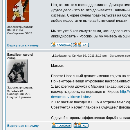
Нет, в этом-то я вас поддерживаю. Демократич
Другое дело - это то, что добиваются Навальн
системы. Скорее смены правительства на боле
любые недостатки ныне действующей власти.
Зарегистрирован:
06.08.2004
Мы же уже были свидетелями, как недовольств
Сообщения: 5657
ликвидировать и Россию. Вы уж учитесь на ошибк
Вернуться к началу
Excalibur_sword
Добавлено: Ср Ноя 16, 2011 2:15 pm
Заголовок сооб
Автор
Максон,
Просто Навальный делает именно то, что на с
Но некоторые вещи откровенно настораживаю
1. Его крепкая дружба с Марией Гайдар, котора
Зарегистрирован:
07.02.2010
насмерть девочку на переходе в г.Кирове
http:/
Сообщения: 273
devochku-v-kirove-i-sbez
Откуда: Щелково
2. Его частые поездки в США и встречи там с
Советуется насчет планов на будущее? Догов
С другой стороны, эффективная борьба за вла
Вернуться к началу