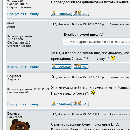
07.02.2010
Сосредоточив все финансовые потоки в одном м
Сообщения: 273
Откуда: Щелково
Вернуться к началу
Graf
Добавлено: Вт Ноя 15, 2011 7:07 pm
Заголовок сооб
Автор
Excalibur_sword писал(а):
Зарегистрирован:
24.09.2009
2. ПЖВ - партия жуликов и воров.
Это мое 
Сообщения: 215
Откуда: г. Москва
Ух ты, интересное заявление, предположу, что
приведённый вами "вброс - лозунг".
Вернуться к началу
Beginner
Добавлено: Вт Ноя 15, 2011 7:12 pm
Заголовок сооб
Лауреат
Э-э, уважаемый Graf, а Вы думали, что с "сер
Зарегистрирован: 11.12.2009
Сообщения: 603
Парня этакого "роста"...
Вернуться к началу
Баламут
Добавлено: Вт Ноя 15, 2011 8:11 pm
Заголовок сооб
Политолог
Самым страшным будет поколение ЕГЭ.
Поколение будет полностью отучено думать т