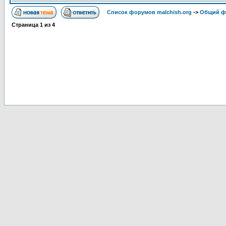
Список форумов malchish.org
->
Общий ф
Страница
1
из
4