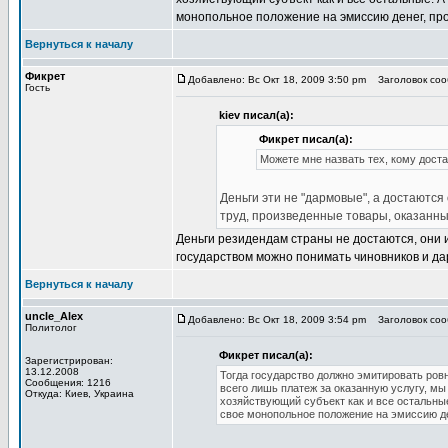
монопольное положение на эмиссию денег, про
Вернуться к началу
Фикрет
Добавлено: Вс Окт 18, 2009 3:50 pm
Заголовок сооб
Гость
kiev писал(а):
Фикрет писал(а):
Можете мне назвать тех, кому дост
Деньги эти не "дармовые", а достаютс
труд, произведенные товары, оказанны
Деньги резидендам страны не достаются, они
государством можно понимать чиновников и да
Вернуться к началу
uncle_Alex
Добавлено: Вс Окт 18, 2009 3:54 pm
Заголовок сооб
Политолог
Фикрет писал(а):
Зарегистрирован:
13.12.2008
Тогда государство должно эмитировать ровно
Сообщения: 1216
всего лишь платеж за оказанную услугу, мы
Откуда: Киев, Украина
хозяйствующий субъект как и все остальны
свое монопольное положение на эмиссию де