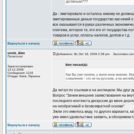
должным???
Да - эмитировало и осталось никому не должным
эмитированные деньги государство как некий от
все оказываются в руках различных экономическ
платежа, которое те, кто его от государства п
товаров и услуг, оплаты налогов, долгов и т.д.
Вернуться к началу
uncle_Alex
Добавлено: Вс Окт 18, 2009 2:38 pm
Заголовок сооб
Политолог
kiev писал(а):
Зарегистрирован:
13.12.2008
Сообщения: 1216
Как Вы уже поняли, у меня иное мнение. Мо
Откуда: Киев, Украина
сожалению - это не на русском, а на англий
Да читал по ссылкам и на англицком. Мы друг 
Вопрос "Зачем внешние заимствования на внут
последнего контекста дискуссии до меня дошл
на необратимой и безвозвратной основе"
Эжли это имелось виду, то другого варианта, ка
уже имел удовольствие заявить, в обозримом п
Вернуться к началу