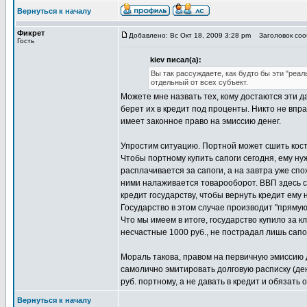
Вернуться к началу
Фикрет
Добавлено: Вс Окт 18, 2009 3:28 pm
Заголовок сооб
Гость
kiev писал(а):
Вы так рассуждаете, как будто бы эти "реа
отдельный от всех субъект.
Можете мне назвать тех, кому достаются эти 
берет их в кредит под проценты. Никто не впр
имеет законное право на эмиссию денег.
Упростим ситуацию. Портной может сшить костю
Чтобы портному купить сапоги сегодня, ему ну
расплачивается за сапоги, а на завтра уже спо
ними налаживается товарооборот. ВВП здесь с
кредит государству, чтобы вернуть кредит ему
Государство в этом случае производит "прямую"
Что мы имеем в итоге, государство купило за 
несчастные 1000 руб., не пострадал лишь сапо
Мораль такова, правом на первичную эмиссию 
самолично эмитировать долговую расписку (ден
руб. портному, а не давать в кредит и обязать
Вернуться к началу