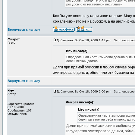
ресурсов, проедят его или долгосрочно ин
ресурсы с естественной инфляцией
Как Вы уже поняли, у меня иное мнение. Могу 
сожалению - это не на русском, а на английском
Вернуться к началу
Фикрет
Добавлено: Вс Окт 18, 2009 1:41 pm
Заголовок сооб
Гость
kiev писал(а):
Определенная часть эмиссии должна быть п
себя никаких долгов.
Долги при прямой эмиссии в любом случае обра
эмитировало деньги, обменяло эти бумажки на
Вернуться к началу
kiev
Добавлено: Вс Окт 18, 2009 2:00 pm
Заголовок сооб
Автор
Фикрет писал(а):
Зарегистрирован:
01.10.2009
kiev писал(а):
Сообщения: 107
Откуда: Киев
Определенная часть эмиссии должн
беря при этом на себя никаких долго
Долги при прямой эмиссии в любом случ
государство эмитировало деньги, обмен