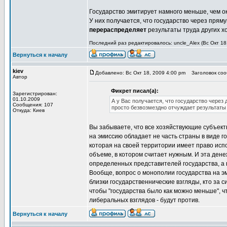
Государство эмитирует намного меньше, чем ок
У них получается, что государство через пря
перераспределяет
результаты труда других х
Последний раз редактировалось: uncle_Alex (Вс Окт 18
Вернуться к началу
kiev
Добавлено: Вс Окт 18, 2009 4:00 pm
Заголовок сооб
Автор
Фикрет писал(а):
Зарегистрирован:
01.10.2009
А у Вас получается, что государство чере
Сообщения: 107
просто безвозмездно отчуждает результаты
Откуда: Киев
Вы забываете, что все хозяйствующие субъекты
на эмиссию обладает не часть страны в виде го
которая на своей территории имеет право исп
объеме, в котором считает нужным. И эта ден
определенных представителей государства, а 
Вообще, вопрос о монополии государства на эми
близки государственнические взгляды, кто за си
чтобы "государства было как можно меньше", 
либеральных взглядов - будут против.
Вернуться к началу