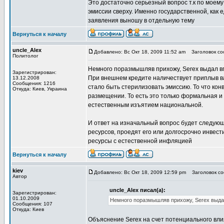
Это достаточно серьезный вопрос т.к по моем
эмиссии сверху. Именно государственной, как 
заявления выношу в отдельную тему
Вернуться к началу
uncle_Alex
Добавлено: Вс Окт 18, 2009 11:52 am
Заголовок соо
Политолог
Немного поразмышляв прихожу, Serex выдал в
Зарегистрирован:
При внешнем кредите наличествует приплыв в
13.12.2008
Сообщения: 1216
стало быть стерилизовать эмиссию. То что кон
Откуда: Киев, Украина
размещении. То есть это только формальная и
естественным изъятием национальной.
И ответ на изначальный вопрос будет следую
ресурсов, проедят его или долгосрочно инвес
ресурсы с естественной инфляцией
Вернуться к началу
kiev
Добавлено: Вс Окт 18, 2009 12:59 pm
Заголовок соо
Автор
uncle_Alex писал(а):
Зарегистрирован:
01.10.2009
Немного поразмышляв прихожу, Serex выда
Сообщения: 107
Откуда: Киев
Объяснение Serex на счет потенциального вли