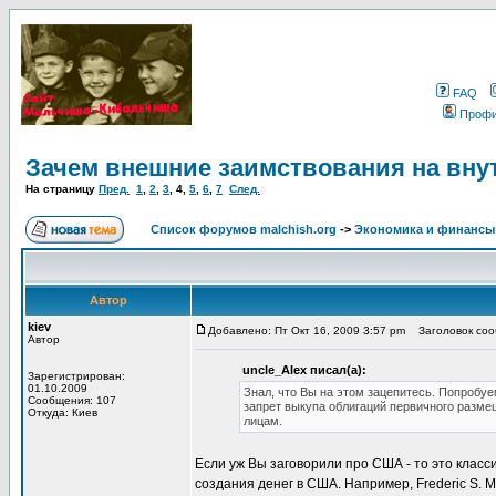
FAQ
Проф
Зачем внешние заимствования на вну
На страницу
Пред.
1
,
2
,
3
,
4
,
5
,
6
,
7
След.
Список форумов malchish.org
->
Экономика и финансы
Автор
kiev
Добавлено: Пт Окт 16, 2009 3:57 pm
Заголовок сооб
Автор
uncle_Alex писал(а):
Зарегистрирован:
01.10.2009
Знал, что Вы на этом зацепитесь. Попробуе
Сообщения: 107
запрет выкупа облигаций первичного разм
Откуда: Киев
лицам.
Если уж Вы заговорили про США - то это класс
создания денег в США. Например, Frederic S. Mis