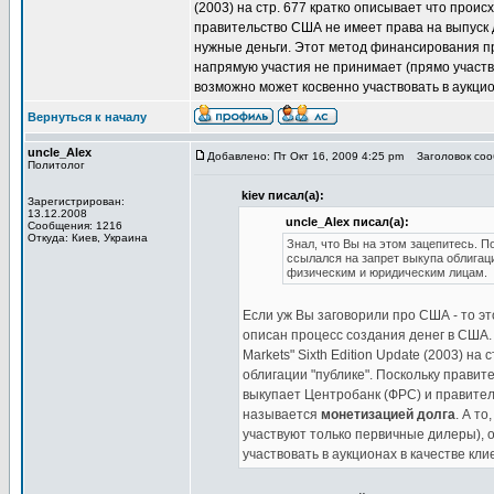
(2003) на стр. 677 кратко описывает что проис
правительство США не имеет права на выпуск 
нужные деньги. Этот метод финансирования 
напрямую участия не принимает (прямо участв
возможно может косвенно участвовать в аукцио
Вернуться к началу
uncle_Alex
Добавлено: Пт Окт 16, 2009 4:25 pm
Заголовок сооб
Политолог
kiev писал(а):
Зарегистрирован:
13.12.2008
uncle_Alex писал(а):
Сообщения: 1216
Откуда: Киев, Украина
Знал, что Вы на этом зацепитесь. 
ссылался на запрет выкупа облигац
физическим и юридическим лицам.
Если уж Вы заговорили про США - то эт
описан процесс создания денег в США. Н
Markets" Sixth Edition Update (2003) н
облигации "публике". Поскольку правит
выкупает Центробанк (ФРС) и правите
называется
монетизацией долга
. А т
участвуют только первичные дилеры), 
участвовать в аукционах в качестве кл