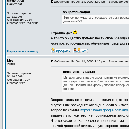
uncle_Alex
Добавлено: Вс Окт 18, 2009 3:05 pm
Заголовок сооб
Политолог
Фикрет писал(а):
Зарегистрирован:
13.12.2008
Это как получается, государство эмитирова
Сообщения: 1216
должным???
Откуда: Киев, Украина
Странно да?
А то что общество должно нести свое бремя(на
кажется, то государство обменивает свой долг 
Вернуться к началу
kiev
Добавлено: Вс Окт 18, 2009 3:19 pm
Заголовок сооб
Автор
uncle_Alex писал(а):
Зарегистрирован:
01.10.2009
Мы друг друга на русском понять не можем
Сообщения: 107
на внутренние расходы" несколько не отраж
Откуда: Киев
дошло. Правильная формулировка наверное 
основе"
Вопрос в заголовке темы я поставил тот, кото
внутренние расходы?" очевидна, если внимате
вопрос по ссылке
http://answers.google.com/ans
вышел и этот контекст не противоречит заголо
Что же касается Ваших слов о непонимании нам
прямой денежной эмиссии я уже хорошо понял