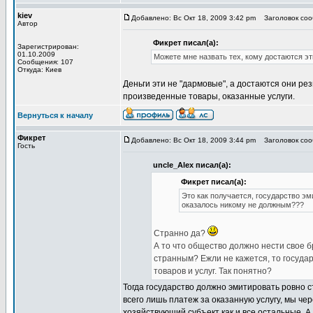
kiev
Добавлено: Вс Окт 18, 2009 3:42 pm
Заголовок сооб
Автор
Фикрет писал(а):
Зарегистрирован:
01.10.2009
Можете мне назвать тех, кому достаются э
Сообщения: 107
Откуда: Киев
Деньги эти не "дармовые", а достаются они р
произведенные товары, оказанные услуги.
Вернуться к началу
Фикрет
Добавлено: Вс Окт 18, 2009 3:44 pm
Заголовок сооб
Гость
uncle_Alex писал(а):
Фикрет писал(а):
Это как получается, государство эм
оказалось никому не должным???
Странно да?
А то что общество должно нести свое б
странным? Ежли не кажется, то государ
товаров и услуг. Так понятно?
Тогда государство должно эмитировать ровно ст
всего лишь платеж за оказанную услугу, мы чер
хозяйствующий субъект как и все остальные. А