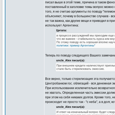
писал выше в этой теме, причина в таком феном
поставленный в заголовке темы вопрос можно 
того, я не считаю аргументы по поводу "геге
объясняют, почему в большинстве случаев - все
не так важна, как другие вещи и приводил в пр
использует Аргентина:
Цитата:
в процессе рассуждений мы приходим еще и 
что же важнее - стабильность курса или вн
По этому поводу есть хорошая вполне науч
политики: пример Аргентины"
Теперь по поводу следуещего Вашего замечан
uncle_Alex писал(а):
При внешнем кредите наличествует приплыв
стало быть стерилизовать эмиссию.
Все верно, только стерилизация эта получаетс
Центробанком гос. облигаций - вся денежная э
При использовании исключительно возвратного 
не хватать. Определенная часть эмиссии долж
при этом на себя никаких долгов. Кроме того,
происходит не просто так - "с неба", а в долг,
uncle_Alex писал(а):
И ответ на изначальный вопрос будет сле