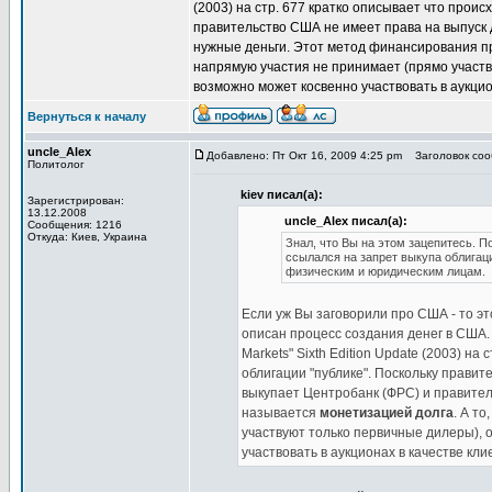
(2003) на стр. 677 кратко описывает что проис
правительство США не имеет права на выпуск 
нужные деньги. Этот метод финансирования 
напрямую участия не принимает (прямо участв
возможно может косвенно участвовать в аукцио
Вернуться к началу
uncle_Alex
Добавлено: Пт Окт 16, 2009 4:25 pm
Заголовок сооб
Политолог
kiev писал(а):
Зарегистрирован:
13.12.2008
uncle_Alex писал(а):
Сообщения: 1216
Откуда: Киев, Украина
Знал, что Вы на этом зацепитесь. 
ссылался на запрет выкупа облигац
физическим и юридическим лицам.
Если уж Вы заговорили про США - то эт
описан процесс создания денег в США. Н
Markets" Sixth Edition Update (2003) н
облигации "публике". Поскольку правит
выкупает Центробанк (ФРС) и правите
называется
монетизацией долга
. А т
участвуют только первичные дилеры), 
участвовать в аукционах в качестве кл