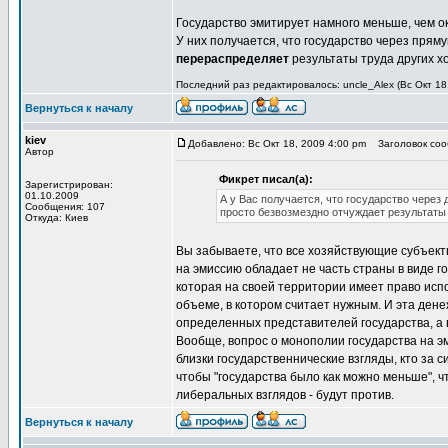
Государство эмитирует намного меньше, чем ок
У них получается, что государство через пря
перераспределяет
результаты труда других х
Последний раз редактировалось: uncle_Alex (Вс Окт 18
Вернуться к началу
kiev
Добавлено: Вс Окт 18, 2009 4:00 pm
Заголовок сооб
Автор
Фикрет писал(а):
Зарегистрирован:
01.10.2009
А у Вас получается, что государство чере
Сообщения: 107
просто безвозмездно отчуждает результаты
Откуда: Киев
Вы забываете, что все хозяйствующие субъекты
на эмиссию обладает не часть страны в виде го
которая на своей территории имеет право исп
объеме, в котором считает нужным. И эта ден
определенных представителей государства, а 
Вообще, вопрос о монополии государства на эми
близки государственнические взгляды, кто за си
чтобы "государства было как можно меньше", 
либеральных взглядов - будут против.
Вернуться к началу