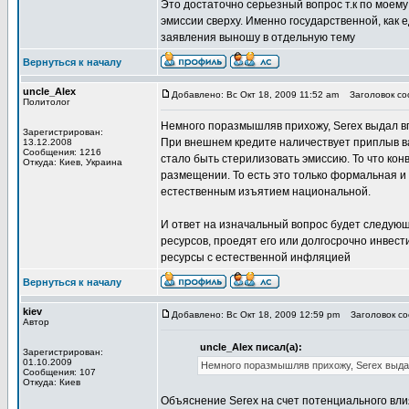
Это достаточно серьезный вопрос т.к по моем
эмиссии сверху. Именно государственной, как 
заявления выношу в отдельную тему
Вернуться к началу
uncle_Alex
Добавлено: Вс Окт 18, 2009 11:52 am
Заголовок соо
Политолог
Немного поразмышляв прихожу, Serex выдал в
Зарегистрирован:
При внешнем кредите наличествует приплыв в
13.12.2008
Сообщения: 1216
стало быть стерилизовать эмиссию. То что кон
Откуда: Киев, Украина
размещении. То есть это только формальная и
естественным изъятием национальной.
И ответ на изначальный вопрос будет следую
ресурсов, проедят его или долгосрочно инвес
ресурсы с естественной инфляцией
Вернуться к началу
kiev
Добавлено: Вс Окт 18, 2009 12:59 pm
Заголовок соо
Автор
uncle_Alex писал(а):
Зарегистрирован:
01.10.2009
Немного поразмышляв прихожу, Serex выда
Сообщения: 107
Откуда: Киев
Объяснение Serex на счет потенциального вли