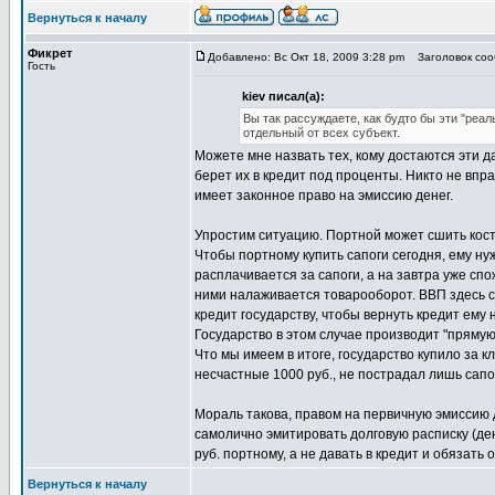
Вернуться к началу
Фикрет
Добавлено: Вс Окт 18, 2009 3:28 pm
Заголовок сооб
Гость
kiev писал(а):
Вы так рассуждаете, как будто бы эти "реа
отдельный от всех субъект.
Можете мне назвать тех, кому достаются эти 
берет их в кредит под проценты. Никто не впр
имеет законное право на эмиссию денег.
Упростим ситуацию. Портной может сшить костю
Чтобы портному купить сапоги сегодня, ему ну
расплачивается за сапоги, а на завтра уже спо
ними налаживается товарооборот. ВВП здесь с
кредит государству, чтобы вернуть кредит ему
Государство в этом случае производит "прямую"
Что мы имеем в итоге, государство купило за 
несчастные 1000 руб., не пострадал лишь сапо
Мораль такова, правом на первичную эмиссию 
самолично эмитировать долговую расписку (ден
руб. портному, а не давать в кредит и обязать
Вернуться к началу