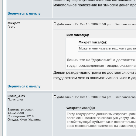
монопольное положение на эмиссию денег, про
Вернуться к началу
Фикрет
Добавлено: Вс Окт 18, 2009 3:50 pm
Заголовок сооб
Гость
kiev писал(а):
Фикрет писал(а):
Можете мне назвать тех, кому дост
Деньги эти не "дармовые", а достаютс
труд, произведенные товары, оказанны
Деньги резидендам страны не достаются, они
государством можно понимать чиновников и да
Вернуться к началу
uncle_Alex
Добавлено: Вс Окт 18, 2009 3:54 pm
Заголовок сооб
Политолог
Фикрет писал(а):
Зарегистрирован:
13.12.2008
Тогда государство должно эмитировать ровно
Сообщения: 1216
всего лишь платеж за оказанную услугу, мы
Откуда: Киев, Украина
хозяйствующий субъект как и все остальны
свое монопольное положение на эмиссию де