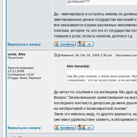
должным???
Да - эмитировало и осталось никому не должным
эмитированные деньги государство как некий от
все оказываются в руках различных экономическ
платежа, которое те, кто его от государства п
товаров и услуг, оплаты налогов, долгов и т.д.
Вернуться к началу
uncle_Alex
Добавлено: Вс Окт 18, 2009 2:38 pm
Заголовок сооб
Политолог
kiev писал(а):
Зарегистрирован:
13.12.2008
Сообщения: 1216
Как Вы уже поняли, у меня иное мнение. Мо
Откуда: Киев, Украина
сожалению - это не на русском, а на англий
Да читал по ссылкам и на англицком. Мы друг 
Вопрос "Зачем внешние заимствования на внут
последнего контекста дискуссии до меня дошл
на необратимой и безвозвратной основе"
Эжли это имелось виду, то другого варианта, ка
уже имел удовольствие заявить, в обозримом п
Вернуться к началу