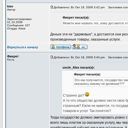
kiev
Добавлено: Вс Окт 18, 2009 3:42 pm
Заголовок сооб
Автор
Фикрет писал(а):
Зарегистрирован:
01.10.2009
Можете мне назвать тех, кому достаются э
Сообщения: 107
Откуда: Киев
Деньги эти не "дармовые", а достаются они р
произведенные товары, оказанные услуги.
Вернуться к началу
Фикрет
Добавлено: Вс Окт 18, 2009 3:44 pm
Заголовок сооб
Гость
uncle_Alex писал(а):
Фикрет писал(а):
Это как получается, государство эм
оказалось никому не должным???
Странно да?
А то что общество должно нести свое б
странным? Ежли не кажется, то государ
товаров и услуг. Так понятно?
Тогда государство должно эмитировать ровно ст
всего лишь платеж за оказанную услугу, мы чер
хозяйствующий субъект как и все остальные. А