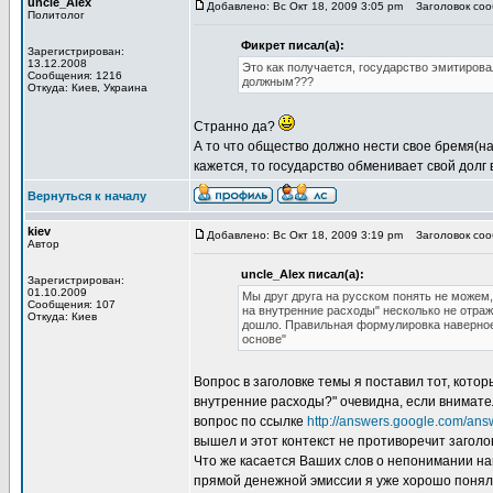
uncle_Alex
Добавлено: Вс Окт 18, 2009 3:05 pm
Заголовок сооб
Политолог
Фикрет писал(а):
Зарегистрирован:
13.12.2008
Это как получается, государство эмитирова
Сообщения: 1216
должным???
Откуда: Киев, Украина
Странно да?
А то что общество должно нести свое бремя(на
кажется, то государство обменивает свой долг 
Вернуться к началу
kiev
Добавлено: Вс Окт 18, 2009 3:19 pm
Заголовок сооб
Автор
uncle_Alex писал(а):
Зарегистрирован:
01.10.2009
Мы друг друга на русском понять не можем
Сообщения: 107
на внутренние расходы" несколько не отраж
Откуда: Киев
дошло. Правильная формулировка наверное 
основе"
Вопрос в заголовке темы я поставил тот, кото
внутренние расходы?" очевидна, если внимате
вопрос по ссылке
http://answers.google.com/ans
вышел и этот контекст не противоречит заголо
Что же касается Ваших слов о непонимании нам
прямой денежной эмиссии я уже хорошо понял