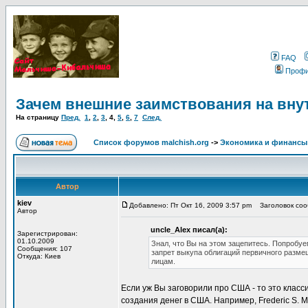
FAQ
Проф
Зачем внешние заимствования на вну
На страницу
Пред.
1
,
2
,
3
,
4
,
5
,
6
,
7
След.
Список форумов malchish.org
->
Экономика и финансы
Автор
kiev
Добавлено: Пт Окт 16, 2009 3:57 pm
Заголовок сооб
Автор
uncle_Alex писал(а):
Зарегистрирован:
01.10.2009
Знал, что Вы на этом зацепитесь. Попробуе
Сообщения: 107
запрет выкупа облигаций первичного разм
Откуда: Киев
лицам.
Если уж Вы заговорили про США - то это класс
создания денег в США. Например, Frederic S. Mis