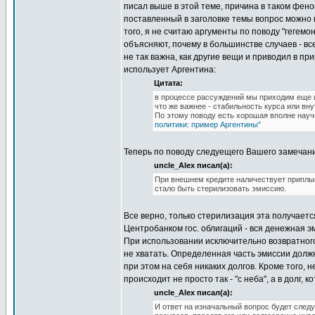
писал выше в этой теме, причина в таком феном
поставленный в заголовке темы вопрос можно 
того, я не считаю аргументы по поводу "геге
объясняют, почему в большинстве случаев - все
не так важна, как другие вещи и приводил в пр
использует Аргентина:
Цитата:
в процессе рассуждений мы приходим еще и 
что же важнее - стабильность курса или вн
По этому поводу есть хорошая вполне науч
политики: пример Аргентины"
Теперь по поводу следуещего Вашего замечан
uncle_Alex писал(а):
При внешнем кредите наличествует приплыв
стало быть стерилизовать эмиссию.
Все верно, только стерилизация эта получаетс
Центробанком гос. облигаций - вся денежная э
При использовании исключительно возвратного 
не хватать. Определенная часть эмиссии долж
при этом на себя никаких долгов. Кроме того,
происходит не просто так - "с неба", а в долг,
uncle_Alex писал(а):
И ответ на изначальный вопрос будет сле