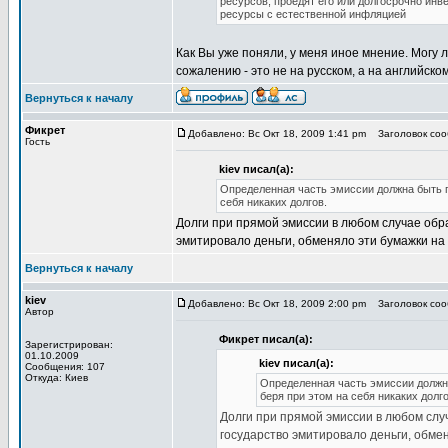
ресурсов, проедят его или долгосрочно ин
ресурсы с естественной инфляцией
Как Вы уже поняли, у меня иное мнение. Могу 
сожалению - это не на русском, а на английском
Вернуться к началу
Фикрет
Добавлено: Вс Окт 18, 2009 1:41 pm
Заголовок сооб
Гость
kiev писал(а):
Определенная часть эмиссии должна быть п
себя никаких долгов.
Долги при прямой эмиссии в любом случае обра
эмитировало деньги, обменяло эти бумажки на
Вернуться к началу
kiev
Добавлено: Вс Окт 18, 2009 2:00 pm
Заголовок сооб
Автор
Фикрет писал(а):
Зарегистрирован:
01.10.2009
kiev писал(а):
Сообщения: 107
Откуда: Киев
Определенная часть эмиссии должн
беря при этом на себя никаких долго
Долги при прямой эмиссии в любом случ
государство эмитировало деньги, обмен