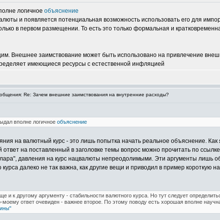
полне логичное
объяснение
люты и появляется потенциальная возможность использовать его для импорт
олько в первом размещении. То есть это только формальная и кратковременн
им. Внешнее заимствование может быть использовано на привлечение внешни
пределяет имеющиеся ресурсы с естественной инфляцией
бщения: Re: Зачем внешние заимствования на внутренние расходы?
ыдал вполне логичное
объяснение
ния на валютный курс - это лишь попытка начать реальное объяснение. Как я
й ответ на поставленный в заголовке темы вопрос можно прочитать по ссылк
лара", давления на курс нацвалюты непреодолимыми. Эти аргументы лишь объя
 курса далеко не так важна, как другие вещи и приводил в пример короткую на
 и к другому аргументу - стабильности валютного курса. Но тут следует определитьс
о-моему ответ очевиден - важнее второе. По этому поводу есть хорошая вполне научн
ины"