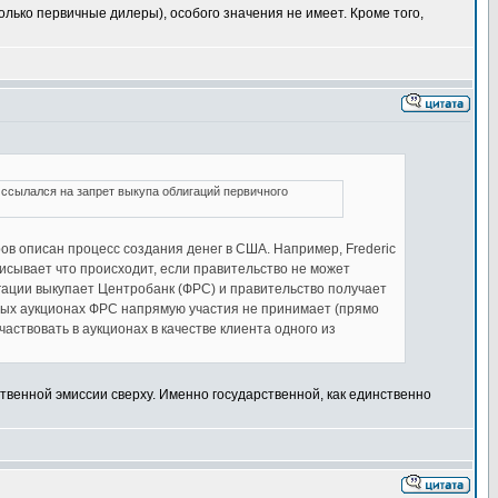
олько первичные дилеры), особого значения не имеет. Кроме того,
 ссылался на запрет выкупа облигаций первичного
ров описан процесс создания денег в США. Например, Frederic
о описывает что происходит, если правительство не может
игации выкупает Центробанк (ФРС) и правительство получает
ичных аукционах ФРС напрямую участия не принимает (прямо
аствовать в аукционах в качестве клиента одного из
твенной эмиссии сверху. Именно государственной, как единственно