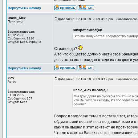
Вернуться к началу
uncle_Alex
Добавлено: Вс Окт 18, 2009 3:05 pm
Заголовок сооб
Политолог
Фикрет писал(а):
Зарегистрирован:
13.12.2008
Это как получается, государство эмити
Сообщения: 1216
Откуда: Киев, Украина
Странно да?
А то что общество должно нести свое бремя(на
деньгах на долг граждан в виде их товаров и ус
Вернуться к началу
kiev
Добавлено: Вс Окт 18, 2009 3:19 pm
Заголовок сооб
Автор
uncle_Alex писал(а):
Зарегистрирован:
01.10.2009
Мы друг друга на русском понять не мо
Сообщения: 107
что Вы хотели сказать. Из последнего 
Откуда: Киев
основе"
Вопрос в заголовке темы я поставил тот, кот
обдумать мой первый пост по данной теме и о
каким он вышел и этот контекст не противореч
Что же касается Ваших слов о непонимании нам