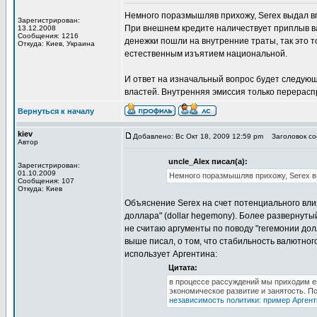
Немного поразмышляв прихожу, Serex выдал в
Зарегистрирован:
При внешнем кредите наличествует приплыв ва
13.12.2008
Сообщения: 1216
денежки пошли на внутренние траты, так это т
Откуда: Киев, Украина
естественным изъятием национальной.
И ответ на изначальный вопрос будет следующ
властей. Внутренняя эмиссия только перерас
Вернуться к началу
kiev
Добавлено: Вс Окт 18, 2009 12:59 pm
Заголовок соо
Автор
uncle_Alex писал(а):
Зарегистрирован:
01.10.2009
Немного поразмышляв прихожу, Serex в
Сообщения: 107
Откуда: Киев
Объяснение Serex на счет потенциального влия
доллара" (dollar hegemony). Более развернуты
не считаю аргументы по поводу "гегемонии дол
выше писал, о том, что стабильность валютного
использует Аргентина:
Цитата:
в процессе рассуждений мы приходим еще
экономическое развитие и занятость. П
независимость политики: пример Аргент