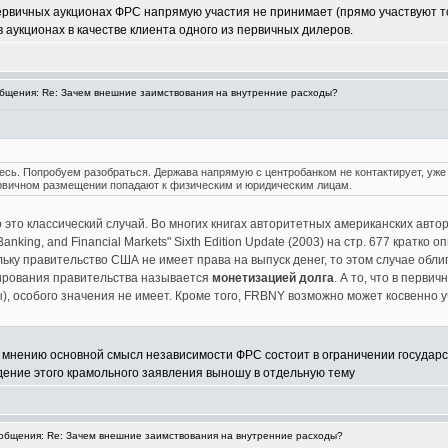
в первичных аукционах ФРС напрямую участия не принимает (прямо участвуют т
 аукционах в качестве клиента одного из первичных дилеров.
щения: Re: Зачем внешние заимствования на внутренние расходы?
тесь. Попробуем разобраться. Держава напрямую с центробанком не контактирует, уже
рвичном размещении попадают к физическим и юридическим лицам.
 это классический случай. Во многих книгах авторитетных американских авто
Banking, and Financial Markets" Sixth Edition Update (2003) на стр. 677 кратк
льку правительство США не имеет права на выпуск денег, то этом случае обл
ирования правительства называется
монетизацией долга
. А то, что в перв
, особого значения не имеет. Кроме того, FRBNY возможно может косвенно уч
у мнению основной смысл независимости ФРС состоит в ограничении государс
дение этого крамольного заявления выношу в отдельную тему
бщения: Re: Зачем внешние заимствования на внутренние расходы?