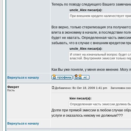
Теперь по поводу следуещего Вашего замечан
uncle_Alex писал(а):
При внешнем кредите наличествует прип
Все верно, только стерилизация эта получаетс
влита в экономику в начале, в последствии по
будет не хватать. Определенная часть эмиссии
забывать, что в случае с внешним кредитом при
uncle_Alex писал(а):
И ответ на изначальный вопрос будет с
властей. Внутренняя эмиссия только п
Как Вы уже поняли, у меня иное мнение. Могу л
Вернуться к началу
Фикрет
Добавлено: Вс Окт 18, 2009 1:41 pm
Заголовок сооб
Гость
kiev писал(а):
Определенная часть эмиссии должна быт
Долги при прямой эмиссии в любом случае обра
услуги и оказалось никому не должным???
Вернуться к началу