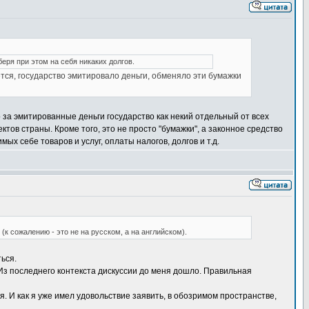
ря при этом на себя никаких долгов.
ется, государство эмитировало деньги, обменяло эти бумажки
о за эмитированные деньги государство как некий отдельный от всех
ктов страны. Кроме того, это не просто "бумажки", а законное средство
мых себе товаров и услуг, оплаты налогов, долгов и т.д.
к сожалению - это не на русском, а на английском).
ься.
Из последнего контекста дискуссии до меня дошло. Правильная
ия. И как я уже имел удовольствие заявить, в обозримом пространстве,