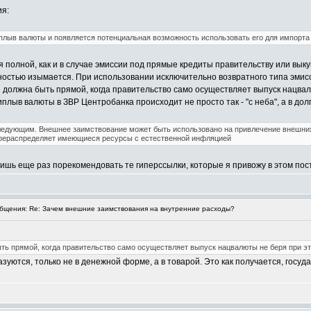
ия:
лыв валюты и появляется потенциальная возможность использовать его для импорта 
я полной, как и в случае эмиссии под прямые кредиты правительству или выку
лностью изымается. При использовании исключительно возвратного типа эмисс
 должна быть прямой, когда правительство само осуществляет выпуск нацвалю
плыв валюты в ЗВР Центробанка происходит не просто так - "с неба", а в дол
ледующим. Внешнее заимствование может быть использовано на привлечение внешних 
ерераспределяет имеющиеся ресурсы с естественной инфляцией
ишь еще раз порекомендовать те гиперссылки, которые я привожу в этом посте 
щения: Re: Зачем внешние заимствования на внутренние расходы?
ь прямой, когда правительство само осуществляет выпуск нацвалюты не беря при это
зуются, только не в денежной форме, а в товарой. Это как получается, госу