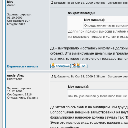
kiev
Добавлено: Вс Окт 18, 2009 2:00 pm
Заголовок сооб
Автор
Фикрет писал(а):
Зарегистрирован:
01.10.2009
kiev писал(а):
Сообщения: 107
Откуда: Киев
Определенная часть эмиссии 
Долги при прямой эмиссии в любом с
на реальные товары и услуги и ока
Да - эмитировало и осталось никому не должны
субъект. Эти эмитируемые деньги, как и "реаль
платежа, которое те, кто его от государства по
Вернуться к началу
uncle_Alex
Добавлено: Вс Окт 18, 2009 2:38 pm
Заголовок сооб
Политолог
kiev писал(а):
Зарегистрирован:
13.12.2008
Сообщения: 1216
Как Вы уже поняли, у меня иное мнение.
Откуда: Киев, Украина
Да читал по ссылкам и на англицком. Мы друг 
Вопрос "Зачем внешние заимствования на внут
формулировка наверное должна звучать так: "
Эжли это имелось виду, то другого варианта, к
она казначейская.