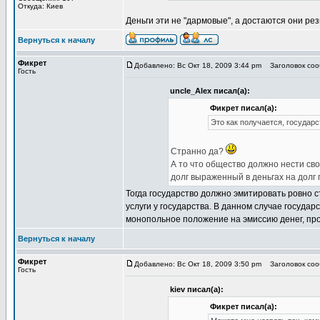
Откуда: Киев
Деньги эти не "дармовые", а достаются они р
Вернуться к началу
Фикрет
Добавлено: Вс Окт 18, 2009 3:44 pm
Заголовок сооб
Гость
uncle_Alex писал(а):
Фикрет писал(а):
Это как получается, государ
Странно да?
А то что общество должно нести сво
долг выраженный в деньгах на долг г
Тогда государство должно эмитировать ровно ст
услуги у государства. В данном случае государ
монопольное положение на эмиссию денег, про
Вернуться к началу
Фикрет
Добавлено: Вс Окт 18, 2009 3:50 pm
Заголовок сооб
Гость
kiev писал(а):
Фикрет писал(а):