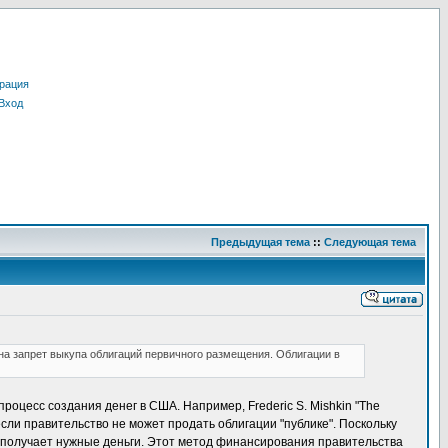
рация
Вход
Предыдущая тема
::
Следующая тема
на запрет выкупа облигаций первичного размещения. Облигации в
роцесс создания денег в США. Например, Frederic S. Mishkin "The
, если правительство не может продать облигации "публике". Поскольку
о получает нужные деньги. Этот метод финансирования правительства