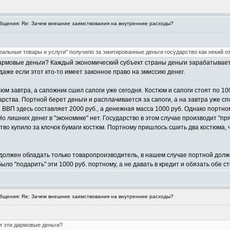
щения: Re: Зачем внешние заимствования на внутренние расходы?
реальные товары и услуги" получило за эмитированные деньги государство как некий о
армовые деньги? Каждый экономический субъект страны деньги зарабатывает,
даже если этот кто-то имеет законное право на эмиссию денег.
м завтра, а сапожник сшил сапоги уже сегодня. Костюм и сапоги стоят по 100
рства. Портной берет деньги и расплачивается за сапоги, а на завтра уже сп
ВВП здесь составляет 2000 руб., а денежная масса 1000 руб. Однако портном
 лишних денег в "экономике" нет. Государство в этом случае производит "пря
ство купило за клочок бумаги костюм. Портному пришлось сшить два костюма, 
должен обладать только товаропроизводитель, в нашем случае портной долже
ыло "подарить" эти 1000 руб. портному, а не давать в кредит и обязать обе с
щения: Re: Зачем внешние заимствования на внутренние расходы?
я эти дармовые деньги?