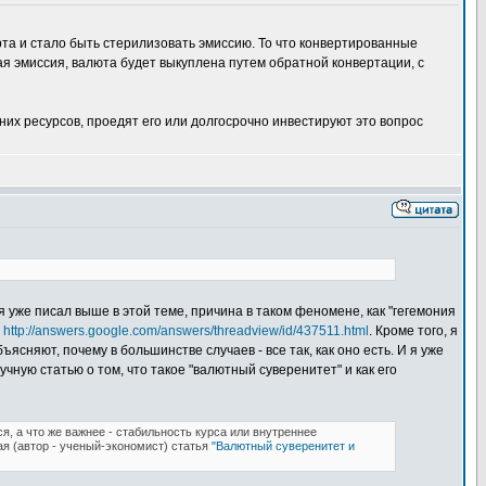
а и стало быть стерилизовать эмиссию. То что конвертированные
ая эмиссия, валюта будет выкуплена путем обратной конвертации, с
х ресурсов, проедят его или долгосрочно инвестируют это вопрос
 уже писал выше в этой теме, причина в таком феномене, как "гегемония
е
http://answers.google.com/answers/threadview/id/437511.html
. Кроме того, я
сняют, почему в большинстве случаев - все так, как оно есть. И я уже
учную статью о том, что такое "валютный суверенитет" и как его
я, а что же важнее - стабильность курса или внутреннее
ая (автор - ученый-экономист) статья
"Валютный суверенитет и