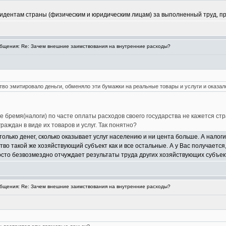
езидентам страны (физическим и юридическим лицам) за выполненный труд, п
щения: Re: Зачем внешние заимствования на внутренние расходы?
ство эмитировало деньги, обменяло эти бумажки на реальные товары и услуги и оказа
е бремя(налоги) по часте оплаты расходов своего государства не кажется ст
раждан в виде их товаров и услуг. Так понятно?
олько денег, сколько оказывает услуг населению и ни цента больше. А налоги
ство такой же хозяйствующий субъект как и все остальные. А у Вас получаетс
сто безвозмездно отчуждает результаты труда других хозяйствующих субъек
щения: Re: Зачем внешние заимствования на внутренние расходы?