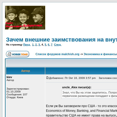
Зачем внешние заимствования на вну
На страницу
Пред.
1
,
2
,
3
,
4
,
5
,
6
,
7
След.
Список форумов malchish.org
->
Экономика и финансы
Автор
kiev
Добавлено: Пт Окт 16, 2009 3:57 pm
Заголовок сооб
Автор
uncle_Alex писал(а):
Зарегистрирован:
01.10.2009
Знал, что Вы на этом зацепитесь. Попр
Сообщения: 107
первичном размещении попадают к физ
Откуда: Киев
Если уж Вы заговорили про США - то это класси
Economics of Money, Banking, and Financial Mar
правительство США не имеет права на выпуск 