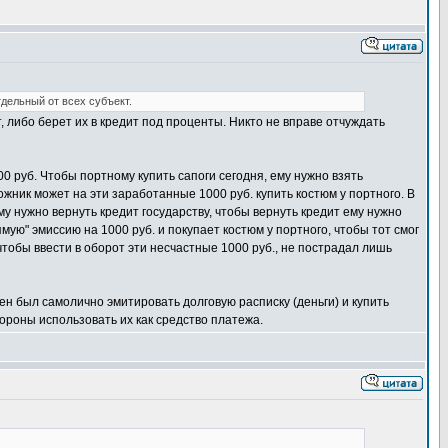
тдельный от всех субъект.
 либо берет их в кредит под проценты. Никто не вправе отчуждать
0 руб. Чтобы портному купить сапоги сегодня, ему нужно взять
ожник может на эти заработанные 1000 руб. купить костюм у портного. В
у нужно вернуть кредит государству, чтобы вернуть кредит ему нужно
мую" эмиссию на 1000 руб. и покупает костюм у портного, чтобы тот смог
чтобы ввести в оборот эти несчастные 1000 руб., не пострадал лишь
н был самолично эмитировать долговую расписку (деньги) и купить
тороны использовать их как средство платежа.