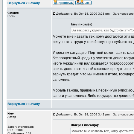
Вернуться к началу
Фикрет
Добавлено: Вс Окт 18, 2009 3:28 pm
Заголовок сооб
Гость
kiev писал(а):
Вы так рассуждаете, как будто бы эти "
Можете мне назвать тех, кому достаются эти д
результаты труда у хозяйствующих субъектов, 
Упростим ситуацию. Портной может сшить костю
безпроцентный кредит у эмитента денег, госуда
итоге между ними налаживается товарооборот. 
сшить дополнительный костюм и продать его. Но
вернуть кредит. Что мы имеем в итоге, государ
сапожник.
Мораль такова, правом на первичную эмиссию 
сапоги у сапожника. Либо государство должно б
Вернуться к началу
kiev
Добавлено: Вс Окт 18, 2009 3:42 pm
Заголовок сооб
Автор
Фикрет писал(а):
Зарегистрирован:
01.10.2009
Можете мне назвать тех, кому достаютс
Сообщения: 107