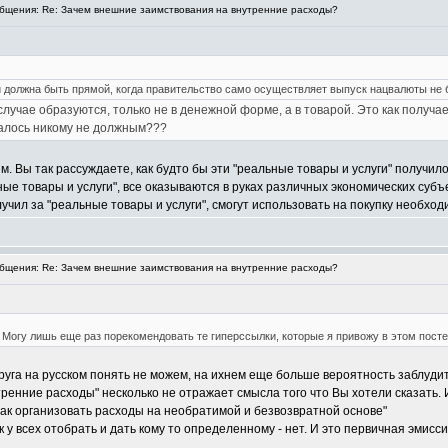
щения: Re: Зачем внешние заимствования на внутренние расходы?
должна быть прямой, когда правительство само осуществляет выпуск нацвалюты не бе
лучае образуются, только не в денежной форме, а в товарой. Это как получа
залось никому не должным???
м. Вы так рассуждаете, как будто бы эти "реальные товары и услуги" получил
ные товары и услуги", все оказываются в руках различных экономических субъе
лучил за "реальные товары и услуги", смогут использовать на покупку необходи
щения: Re: Зачем внешние заимствования на внутренние расходы?
 Могу лишь еще раз порекомендовать те гиперссылки, которые я привожу в этом посте (
друга на русском понять не можем, на ихнем еще больше вероятность заблудит
ренние расходы" несколько не отражает смысла того что Вы хотели сказать. 
Как организовать расходы на необратимой и безвозвратной основе"
ак у всех отобрать и дать кому то определенному - нет. И это первичная эмисс