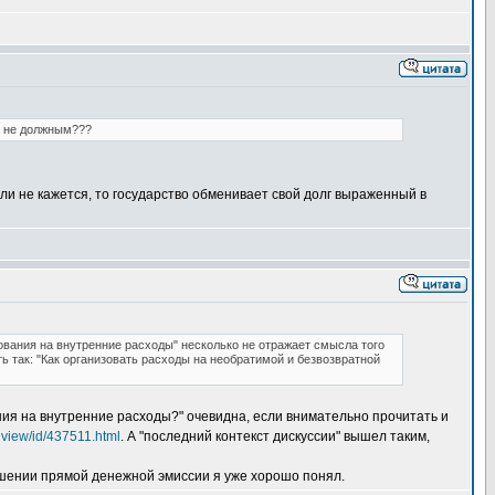
у не должным???
ли не кажется, то государство обменивает свой долг выраженный в
вания на внутренние расходы" несколько не отражает смысла того
ь так: "Как организовать расходы на необратимой и безвозвратной
ния на внутренние расходы?" очевидна, если внимательно прочитать и
dview/id/437511.html
. А "последний контекст дискуссии" вышел таким,
ношении прямой денежной эмиссии я уже хорошо понял.