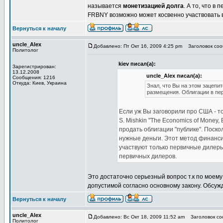
называется
монетизацией долга
. А то, что 
FRBNY возможно может косвенно участвовать в
Вернуться к началу
uncle_Alex
Добавлено: Пт Окт 16, 2009 4:25 pm
Заголовок сооб
Политолог
kiev писал(а):
Зарегистрирован:
13.12.2008
uncle_Alex писал(а):
Сообщения: 1216
Откуда: Киев, Украина
Знал, что Вы на этом зацепи
размещения. Облигации в пе
Если уж Вы заговорили про США - то
S. Mishkin "The Economics of Money, 
продать облигации "публике". Поско
нужные деньги. Этот метод финанс
участвуют только первичные дилеры)
первичных дилеров.
Это достаточно серьезный вопрос т.к по моем
допустимой согласно основному закону. Обсуж
Вернуться к началу
uncle_Alex
Добавлено: Вс Окт 18, 2009 11:52 am
Заголовок соо
Политолог