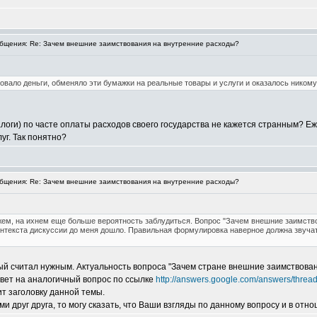
щения: Re: Зачем внешние заимствования на внутренние расходы?
ровало деньги, обменяло эти бумажки на реальные товары и услуги и оказалось ником
логи) по часте оплаты расходов своего государства не кажется странным? Еж
луг. Так понятно?
щения: Re: Зачем внешние заимствования на внутренние расходы?
жем, на ихнем еще больше вероятность заблудиться. Вопрос "Зачем внешние заимство
контекста дискуссии до меня дошло. Правильная формулировка наверное должна звучат
орый считал нужным. Актуальность вопроса "Зачем стране внешние заимствова
твет на аналогичный вопрос по ссылке
http://answers.google.com/answers/threa
ит заголовку данной темы.
и друг друга, то могу сказать, что Ваши взгляды по данному вопросу и в от