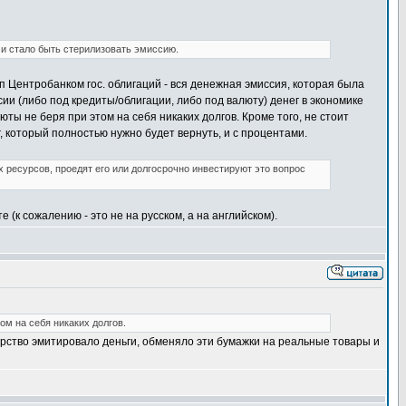
и стало быть стерилизовать эмиссию.
п Центробанком гос. облигаций - вся денежная эмиссия, которая была
ии (либо под кредиты/облигации, либо под валюту) денег в экономике
ты не беря при этом на себя никаких долгов. Кроме того, не стоит
г, который полностью нужно будет вернуть, и с процентами.
ресурсов, проедят его или долгосрочно инвестируют это вопрос
(к сожалению - это не на русском, а на английском).
м на себя никаких долгов.
дарство эмитировало деньги, обменяло эти бумажки на реальные товары и